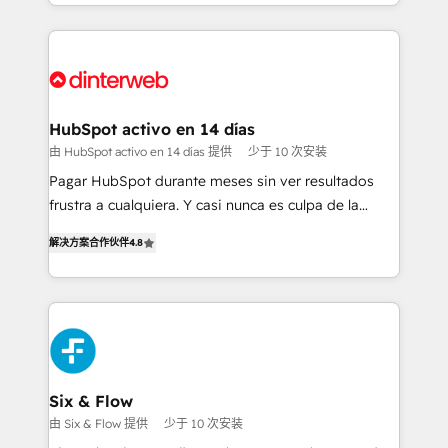
growth. We modernise platforms, streamline
relationships with customers - Make better
operations that are causing inefficiencies, improve
decisions with data - Find a new voice and reach
customer experiences, integrate systems, and
more people - Get the most out of your HubSpot
supercharge revenue operations Key services: • CRM
investment
Implementation • Systems Integration • Digital
Transformation / Web Development • RevOps &
HubSpot activo en 14 días
Sales Consulting • Marketing Automation What
由 HubSpot activo en 14 días 提供
少于 10 次安装
makes us different? 🚀 Top 0.5% of global HubSpot
Pagar HubSpot durante meses sin ver resultados
agencies ⚙️ The strongest technical ability and
frustra a cualquiera. Y casi nunca es culpa de la
integration capabilities 💼 Consultative, long-term
herramienta: es del enfoque con el que se
partners who will embed ourselves into your
解决方案合作伙伴
4.8
implementó. Trabajamos con un catálogo de +80
business, processes and systems 🏢 We specialise in
casos de uso: cada uno resuelve un problema
working with mid-market and enterprise
concreto de tu operación en HubSpot. La entrega
organisations, global organisations and those with
toma de 1 a 3 semanas por caso, abordamos varios
complex use cases 🏆 CRM Implementation,
en paralelo cuando tiene sentido, y siempre
Platform Enablement, Custom Integration and
confirmamos resultados antes de seguir avanzando.
Onboarding Accredited 🔐 ISO27001 & ISO9001
Empiezas a ver resultados antes de que termine el
Six & Flow
Certified
mes. 🏆 HubSpot Partner of the Year 2022, máximo
由 Six & Flow 提供
少于 10 次安装
reconocimiento del ecosistema. Elite Solutions