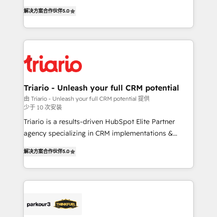
world experience to our client engagements. "Blue
detailed financial rationale with a focus on ROI and
解决方案合作伙伴
5.0
Frog is a top, trusted partner in HubSpot's
TCO. As a trusted extension of your team, we
ecosystem for a reason. Their team brings over a
believe in the power of partnership. Together, we
decade of experience to the table, along with deep
embark on a transformational journey that sets your
knowledge of the HubSpot platform and strategies
business up for long-term success. Unlock your
for driving growth. They are committed to helping
business. If not now, when?
our customers grow and finding solutions that fit
their unique business needs. We are thrilled to have
Triario - Unleash your full CRM potential
Blue Frog in the HubSpot ecosystem leading the
由 Triario - Unleash your full CRM potential 提供
少于 10 次安装
way for customers!" - Yamini Rangan, CEO of
HubSpot “Our experience with the team at Blue Frog
Triario is a results-driven HubSpot Elite Partner
has been nothing short of extraordinary. Their years
agency specializing in CRM implementations &
of experience and quality of skilled staff has earned
migrations, Revenue Operations, Custom
解决方案合作伙伴
5.0
them a trusted reputation within the HubSpot
Integrations, Custom AI agents and AI-ready Website
ecosystem as a reliable partner capable of delivering
Design With over 15 years of experience, we help
remarkable experiences for our most sophisticated
companies bridge the gap between marketing, sales,
clients.” - Brian Garvey, VP, Solutions Partner
and customer success through smart automation,
Program, HubSpot.
data hygiene, and tailored HubSpot solutions. Our
clients choose us because we blend the expertise of