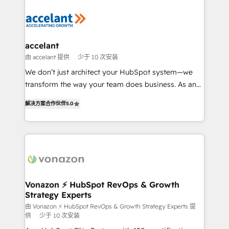
Migrate | seamlessly off your old CRM onto a clean
consistently ranked among their top 5 partners
new HubSpot portal with Advanced Website and
worldwide, and with over 15 years in the ecosystem,
CRM Migrations using our in-house "HubScrub" Tool.
Huble has built a track record that speaks for itself.
One company, one operating model, delivering
accelant
across offices and consulting teams in the UK, USA,
由 accelant 提供
少于 10 次安装
Canada, Germany, France, Belgium, Singapore, and
We don’t just architect your HubSpot system—we
South Africa. Certified compliant with ISO/IEC
transform the way your team does business. As an
27001:2022 and ISO 9001:2015 across all seven
Elite HubSpot Solutions Partner, we specialize in
international offices and 175+ employees.
解决方案合作伙伴
5.0
creating tailored, end-to-end CRM solutions that
accelerate growth, improve operational efficiency,
and ensure faster time to value on HubSpot. What
sets us apart? Our people-centric approach. From
day one, our team takes the time to deeply
understand your unique needs, crafting custom
strategies that deliver impactful results. Our mission
Vonazon ⚡ HubSpot RevOps & Growth
Strategy Experts
is to empower you to unlock HubSpot’s full potential
—faster. Through expert training, unmatched
由 Vonazon ⚡ HubSpot RevOps & Growth Strategy Experts 提
供
少于 10 次安装
responsiveness, and ongoing support, we equip