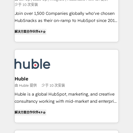
少于 10 次安装
people, exciting ideas and can-do mentality, we
Join over 1,500 Companies globally who've chosen
ensure revenue growth on a daily basis. So tell us
HubSnacks as their on-ramp to HubSpot since 2014
your challenge; our passionate and growth driven
Simple pay-as-you-go plans that accelerate value...
team of 100+ experts is ready for you! Driving digital
解决方案合作伙伴
4.9
1️⃣ Set Up | Onboarding New or Check-fixing existing
growth | www.brightdigital.com
HubSpot portals 2️⃣ Scale Up | 100% HubSpot Task
Execution... Global 24/7 ... All Experts 3️⃣ Integrate |
your entire Tech Stack with Custom Integrations
Slash months from your API Integration project... ⬅️
Click "Contact Business" ⬅️ to access 150+ Kickstart
Integration templates that put HubSpot in the center
Huble
of your tech stack, syncing... 🛍️ Shopify or
由 Huble 提供
少于 10 次安装
WooCommerce 💲 Stripe or Paypal 💰 Sage or
Huble is a global HubSpot, marketing, and creative
Netsuite 🤖 Google or Microsoft ✍️ DocuSign or
consultancy working with mid-market and enterprise
PandaDoc 🌐 Avalara or Quaderno HubSnacks holds
businesses. We go beyond implementation, shaping
the rare Advanced "Custom Integrations"
解决方案合作伙伴
4.9
the strategy, processes, and teams that turn
Accreditation, securely sync data across... 🔄 any
HubSpot into a genuine growth engine. Named
apps, in any direction. Stuck on your old CRM..?
HubSpot's Global Partner of the Year in 2024,