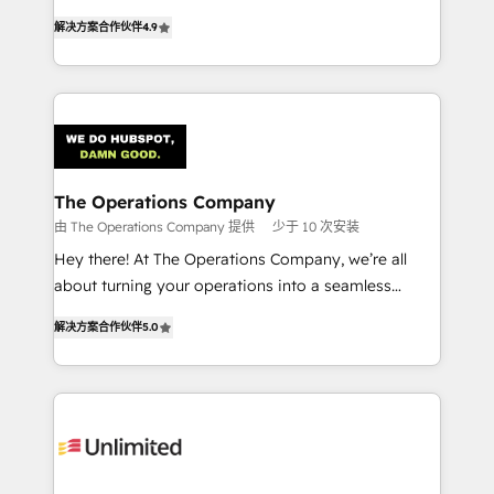
creativity to achieve measurable results. Founded in
解决方案合作伙伴
4.9
Barcelona and operating across Spain, LATAM, and
the UK, we support global companies in building
smarter marketing, sales, and customer success
strategies. As the only HubSpot Elite Partner in
Iberia (Spain & Portugal), we combine human insight
with intelligent automation to drive sustainable
growth. Our multidisciplinary team designs solutions
The Operations Company
that simplify complexity, boost performance, and
由 The Operations Company 提供
少于 10 次安装
turn innovation into real impact. 🌍 Highlights •
Hey there! At The Operations Company, we’re all
HubSpot Partner since 2012 • 2022 EMEA Impact
about turning your operations into a seamless
Award: Best Integration • 150+ successful HubSpot
experience that powers real results. We specialize in
projects • Clients in 30+ industries • Proprietary
解决方案合作伙伴
5.0
transforming complex systems into efficient,
technology for integrations • Multilingual team:
scalable solutions that work across your entire
English, Spanish, Portuguese & Italian 👉 Grow
organization. We’re a unique blend of deep HubSpot
smarter with AI and HubSpot.
expertise, strategic thinking, and hands-on
operational know-how. We know that no two
businesses are alike, so we don’t do cookie-cutter