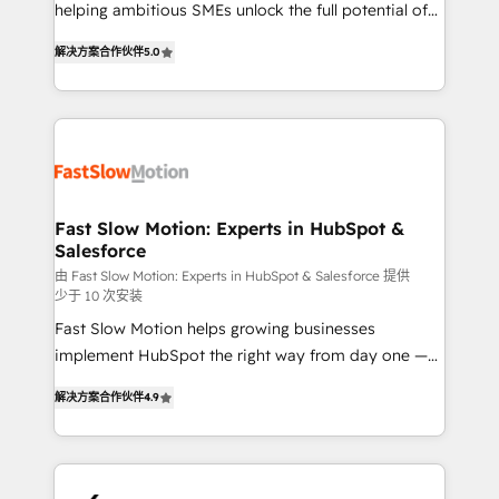
helping ambitious SMEs unlock the full potential of
Sales + Service Hub, synchronisation ERP ↔
HubSpot. Too many businesses invest in HubSpot
HubSpot temps réel, formation équipes. 🏆 +350
解决方案合作伙伴
5.0
but never see the ROI they expected due to poor
projets livrés. Accrédités HubSpot CRM
adoption, messy data, and disconnected teams
Implementation, Data Migration & Custom
getting in the way. That’s where we come in. We
Integration. 📩 Parlons de votre projet →
partner with scaling businesses across the UK to
digitaweb.com
design, implement, and optimise HubSpot so it
actually drives revenue, not just reports on it. Our
services include: - Choosing the right HubSpot
Fast Slow Motion: Experts in HubSpot &
Salesforce
package for your business - Full CRM, Marketing, and
Sales Hub implementations - Custom dashboards
由 Fast Slow Motion: Experts in HubSpot & Salesforce 提供
少于 10 次安装
and reporting - Workflow automation and data
Fast Slow Motion helps growing businesses
clean-up - Sales enablement and team training -
implement HubSpot the right way from day one —
Ongoing optimisation and RevOps support Based in
with the flexibility to scale as complexity increases.
Leeds and London, we partner with SMEs across the
解决方案合作伙伴
4.9
Highly certified in both HubSpot and Salesforce, we
UK who are ready to turn HubSpot into the growth
bring deep experience in CRM implementation,
engine it’s meant to be.
integrations, and data migration across modern
business systems. Built to serve growing mid-