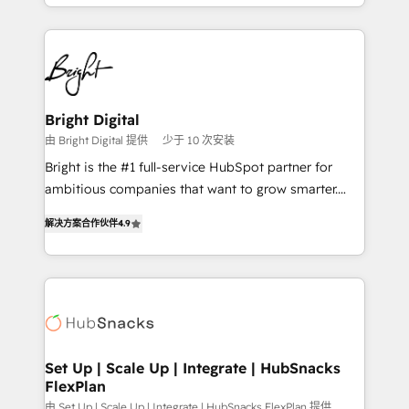
companies. We are woman-owned, powered by
coffee, and we ❤️ dogs. We produce award-winning
work for our clients. 🏆2023 Technical Expertise
Impact Award 🏆2022 Technical Expertise Impact
Award 🏆2022 Platform Migration Excellence Impact
Award 🏆2020 Elite Solutions Partner 🏆2019
Bright Digital
Integrations HubSpot Impact Award 🏆2019
由 Bright Digital 提供
少于 10 次安装
Marketing Enablement HubSpot Impact Award 🏆
Bright is the #1 full-service HubSpot partner for
2018 Website Design HubSpot Impact Award 🏆2017
ambitious companies that want to grow smarter.
Website Design HubSpot Impact Award 🏆2016
From HubSpot onboarding, to training, from
Growth-Driven Design Agency of the Year 🏆2016
解决方案合作伙伴
4.9
developing a new website to lead generation and
Sales Enablement HubSpot Impact Award 🏆2015
digital marketing; we do it all (and with great
Growth-Driven Design Agency of the Year 🏆2015
results)! In short, our services include: - HubSpot
Became the 5th Agency to reach Diamond 🏆2014
consultancy: onboarding, training, data migration -
HubSpot COS Performance Award 🏆2014 HubSpot
HubSpot development: websites, custom modules,
COS Design Award 🏆2013 HubSpot Marketplace
integrations - Marketing & sales solutions: digital
Provider of the Year 🏆2011 Became a HubSpot
marketing, advertising, campaigns, content and
Set Up | Scale Up | Integrate | HubSnacks
Partner 📆Founded in 1997
FlexPlan
design We connect people, data and technology to
improve customer experiences. With our bright
由 Set Up | Scale Up | Integrate | HubSnacks FlexPlan 提供