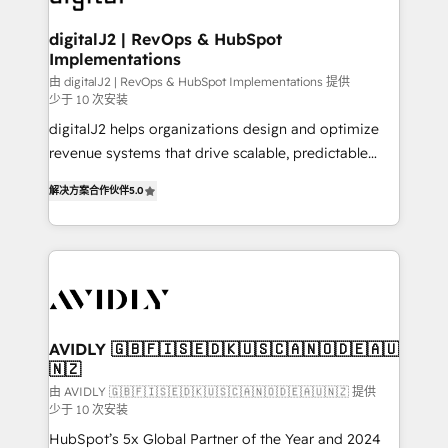
customers).
digitalJ2 | RevOps & HubSpot
Implementations
由 digitalJ2 | RevOps & HubSpot Implementations 提供
少于 10 次安装
digitalJ2 helps organizations design and optimize
revenue systems that drive scalable, predictable
growth. As a triple-accredited HubSpot Solutions
解决方案合作伙伴
5.0
Partner, we specialize in both strategic RevOps
planning and hands-on technical execution - building
the operational foundation companies need to
thrive. Industries we specialize in: - Manufacturing -
Healthcare - Financial Services - Managed IT (MSP) -
Franchises - Professional Services - And more! How
we help: ✔️ Full HubSpot implementations and portal
AVIDLY 🇬🇧🇫🇮🇸🇪🇩🇰🇺🇸🇨🇦🇳🇴🇩🇪🇦🇺
🇳🇿
optimization ✔️ Data migrations, CRM architecture,
and reporting foundations ✔️ Custom integrations
由 AVIDLY 🇬🇧🇫🇮🇸🇪🇩🇰🇺🇸🇨🇦🇳🇴🇩🇪🇦🇺🇳🇿 提供
少于 10 次安装
and workflow automation ✔️ User adoption
HubSpot’s 5x Global Partner of the Year and 2024
programs, training, and enablement Through project-