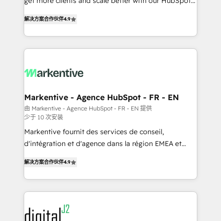
get more clients and scale better with our HubSpot
Strategy: Activate Breeze Agents, configure HubSpot
Consulting & 'Done For You' Services. 🚀 Who We
AI, & maximize AEO with tailored AI services. 🧩
解决方案合作伙伴
4.9
Work With 🚀 We help lean, growing companies: -
Integrations: Extend HubSpot with custom
Win more business - Reduce no-shows - Improve
integrations, hosting, & maintenance.
lead & deal conversion rates - Scale with less
headcount ...by using HubSpot's full capabilities. 🤓
What do you get? 🤓 Our client's are too busy to
learn the ins-and-outs of HubSpot. We give you a
Personal Consultant + Tech Team to handle the
Markentive - Agence HubSpot - FR - EN
heavy lifting of mapping out AND building your ideal
由 Markentive - Agence HubSpot - FR - EN 提供
少于 10 次安装
system. + Get best practices and 'don't know what
you don't know' recommendations to maximize
Markentive fournit des services de conseil,
conversions! OTF is an Elite Partner (top 1% of
d'intégration et d'agence dans la région EMEA et
6,500+ Partners) and was named 2023 HubSpot
North America. Avec plus de 115 experts en
解决方案合作伙伴
4.9
Partner of the Year 💥 Trusted by 2,500+ companies
marketing automation, Growth, Revops, CRM et
to help them scale and close more business, by
webdesign. Markentive is both a consulting firm, a
using HubSpot (the right way). ⭐️ Here's more info:
digital agency and an integrator. With over 115
www.onthefuze.com/hubspot-admin Contact us to
experts in marketing automation, growth, revops,
learn more!
CRM and webdesign (We focus on EMEA - USA