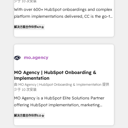
少于 10 次安装
supported over 500 organisations with HubSpot
With over 600+ HubSpot onboardings and complex
implementation, optimisation, training, and
platform implementations delivered, CC is the go-to
adoption assurance. Our tried and tested Roadmap
Elite Solutions Partner for businesses ready to
methodology will ensure that you receive the best
解决方案合作伙伴
4.9
migrate, replatform, and scale smarter. We specialize
deployment experience possible. Whether you are
in high-impact CRM and CMS migrations and
new to HubSpot or seeking to turn around a poor
onboarding from platforms like Salesforce, NetSuite,
install, our team have the change management
Zoho, Pardot, Marketo, Microsoft Dynamics, Wix,
expertise to deliver the solutions you need.
WordPress and legacy CRMs, turning fragmented
systems into unified, growth-ready HubSpot
architectures that accelerate revenue operations and
MO Agency | HubSpot Onboarding &
Implementation
performance. - Multi-object CRM migration, cleanup,
and implementation. - Pre-built and custom
由 MO Agency | HubSpot Onboarding & Implementation 提供
少于 10 次安装
integrations across your full tech stack. - Custom
MO Agency is a HubSpot Elite Solutions Partner
object setup, CMS builds, and full-funnel automation.
offering HubSpot implementation, marketing
- Dashboards, lifecycle campaigns, and lead
automation, CRM and RevOps consulting, B2B SEO,
nurturing sequences. - Cross-hub setup across
解决方案合作伙伴
5.0
paid media, content marketing, AEO and GEO (AI
Marketing, Sales, Operations, and Service Hubs. -
search optimisation), and HubSpot Content Hub and
Ongoing optimization, managed support, and