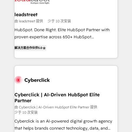
refinement, we streamline workflows, improve lead
management, and speed up deal closures. With 500+
leadstreet
projects completed, our Agile approach ensures your
由 leadstreet 提供
少于 10 次安装
HubSpot CRM drives measurable results. Our
HubSpot. Done Right. Elite HubSpot Partner with
RevOps services align your sales, marketing, and
proven expertise across 650+ HubSpot
customer success teams for peak performance. We
implementations. With 12+ years of HubSpot
optimize the revenue lifecycle—lead generation to
解决方案合作伙伴
5.0
experience, we help you use the HubSpot platform
retention—by refining processes and eliminating
to its fullest capacity, improve your current HubSpot
inefficiencies. Using HubSpot tools and data-driven
website, or build your new one.
strategies, we create scalable solutions that
maximize profitability and adapt to your goals.
Cyberclick | AI-Driven HubSpot Elite
Partner
由 Cyberclick | AI-Driven HubSpot Elite Partner 提供
少于 10 次安装
Cyberclick is an AI-powered digital growth agency
that helps brands connect technology, data, and