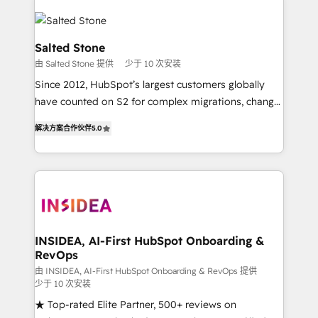
Salted Stone
由 Salted Stone 提供
少于 10 次安装
Since 2012, HubSpot’s largest customers globally
have counted on S2 for complex migrations, change
management, systems integration, and creative
解决方案合作伙伴
5.0
solutions that deliver measurable impact and
transform brand experiences As one of the few full-
service creative agencies in the HubSpot
ecosystem, we blend strategy, technology, & award-
winning design to build scalable, globally
regionalized HubSpot websites, integrated
marketing campaigns, & RevOps frameworks that
INSIDEA, AI-First HubSpot Onboarding &
RevOps
fuel long-term success We connect the entire
customer lifecycle through seamless integrations,
由 INSIDEA, AI-First HubSpot Onboarding & RevOps 提供
少于 10 次安装
ensure long-term adoption with change-
★ Top-rated Elite Partner, 500+ reviews on
management programs, and align marketing, sales,