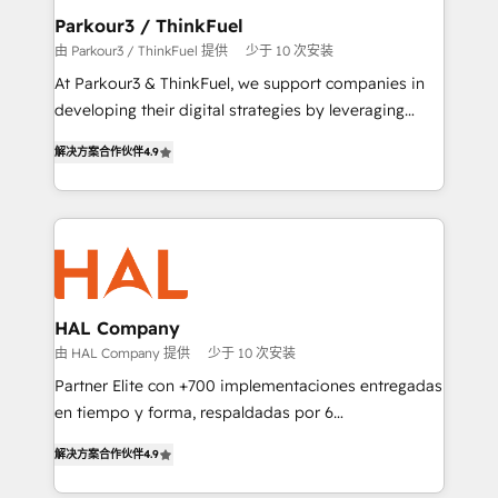
a global consultancy with the care and agility of a
Parkour3 / ThinkFuel
boutique firm. At Triario, we’re big enough to deliver
由 Parkour3 / ThinkFuel 提供
少于 10 次安装
but small enough to listen. Our Services: HubSpot
At Parkour3 & ThinkFuel, we support companies in
implementations & data migration Custom AI agents
developing their digital strategies by leveraging
Revenue Operations API integrations AI-ready
technologies and automating their marketing and
Website design Let’s turn your CRM into your growth
解决方案合作伙伴
4.9
sales processes to generate growth. Our offer spans
engine!
from Strategy to Operations. We specialize in CRM
onboarding and implementation, web design, sales
& marketing automation, and digital marketing. With
extensive experience working with tech companies
and manufacturers since 2002, we are committed to
empowering our clients and developing their
HAL Company
autonomy. Get to grips with HubSpot through
由 HAL Company 提供
少于 10 次安装
guided implementation and seamless integration of
Partner Elite con +700 implementaciones entregadas
the CRM platform into your digital ecosystem. Would
en tiempo y forma, respaldadas por 6
you like support in deploying your inbound
acreditaciones de HubSpot y un equipo de 6
marketing strategy? We'll provide support tailored
解决方案合作伙伴
4.9
Certified Trainers avalados por HubSpot Academy.
to your needs and sales objectives. With 125+
Acompañamos a las empresas en cada etapa de su