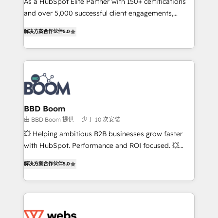
As a HubSpot Elite Partner with 150+ certifications
your team to adopt new systems with confidence
and over 5,000 successful client engagements,
and achieve a unified, data-driven approach to
Vonazon turns marketing complexity into
customer engagement.
解决方案合作伙伴
5.0
measurable, scalable growth. From onboarding to
enterprise-grade campaigns, our in-house team
builds scalable strategies that drive long-term
revenue. ⚙️ HubSpot Integration & Optimization •
Seamless CRM, CMS, and automation setup •
Complex platform migrations and data cleanups •
Custom APIs and third-party integrations 📈 End-to-
BBD Boom
End Revenue Acceleration • Lifecycle marketing and
由 BBD Boom 提供
少于 10 次安装
pipeline growth programs • Sales enablement tools
💥 Helping ambitious B2B businesses grow faster
and CRM optimization • Retention strategies with
with HubSpot. Performance and ROI focused. 💥
customer journey mapping 🏅 Elite-Level HubSpot
BBD Boom is the HubSpot partner that can help you
Execution • 750+ onboardings and 2,000+
解决方案合作伙伴
5.0
to HubSpot Better. We work with your teams to
implementations • Deep expertise across marketing,
solve all your HubSpot challenges and improve user
sales, and service hubs • Built-in flexibility for
adoption, sales process and marketing results.
startups to global brands
Services 📚 Onboarding your team to HubSpot for
the first time 🔧 Designing and optimising your