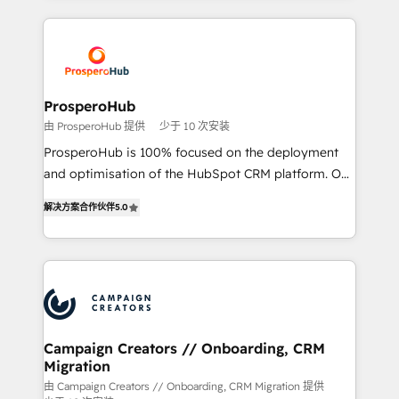
certifications, we are part of the most certified
crecimiento integrando estrategia, tecnología y
Canadian agencies, and we both hold Onboarding
procesos comerciales para potenciar resultados
Accreditations. Based in Canada (coast to coast), our
reales. Nos caracterizamos por combinar excelencia
services are offered in both English & French.
técnica con una mirada estratégica a largo plazo.
ProsperoHub
由 ProsperoHub 提供
少于 10 次安装
ProsperoHub is 100% focused on the deployment
and optimisation of the HubSpot CRM platform. Our
highly experienced team of solutions experts will
解决方案合作伙伴
5.0
ensure that you achieve maximum adoption and
ROI from your HubSpot investment. Use our
extensive HubSpot, sales, marketing, service and
integrations expertise to lead your team on their
HubSpot journey, design and implement your
processes and skilfully bring your revenue
infrastructure to life. Our collaborative approach
Campaign Creators // Onboarding, CRM
Migration
keeps you in control whilst we plan and support the
route to your revenue goals. We have successfully
由 Campaign Creators // Onboarding, CRM Migration 提供