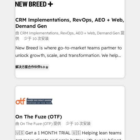
and system integrations powered by Globalia’s
technical development team. - 19 HubSpot-certified
trainers to drive platform adoption. 📈 Revenue
CRM Implementations, RevOps, AEO + Web,
Demand Gen
Generation - Full-funnel marketing and high-
performance advertising via Point Success Media. -
由 CRM Implementations, RevOps, AEO + Web, Demand Gen 提
供
少于 10 次安装
Expert deployment of Breeze AI and custom agents
New Breed is where go-to-market teams partner to
to automate growth. 🏆 Elite Excellence - 8 platform
unlock growth, scale, and transformation. We help
accreditations and deep HIPAA-compliance
companies activate HubSpot’s AI-powered
expertise. - A team of 250+ experts dedicated to
解决方案合作伙伴
5.0
customer platform and operationalize HubSpot’s
your resilient growth.
Loop Marketing framework through expert-led
services, smart agents, and purpose-built apps,
tailored to your business. Together, we unlock
results, fast. ⚙️CRM & RevOps: Align all Hubs to your
buyer journey for clean data, scalability, & reporting.
🎯Demand Gen & ABM: Drive pipeline with inbound,
On The Fuze (OTF)
ABM, AEO, SEO, & paid media. 👩‍💻Web Design:
由 On The Fuze (OTF) 提供
少于 10 次安装
Build high-performing websites with UX, messaging,
🇺🇸 Get a 1 MONTH TRIAL 🇺🇸 Helping lean teams
& conversion strategy that drive results. 🤖AI