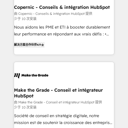
built for the work.
Different Because We're Built Different: - Secure:
Copernic - Conseils & intégration HubSpot
Soc2 compliant 🛡️ - Onboarding: Implementations
由 Copernic - Conseils & intégration HubSpot 提供
少于 10 次安装
starting from $1,5k - Clay: Elite Studio Solutions
Partner 🤝 - Global: 75+ RPers across five continents
Nous aidons les PME et ETI à booster durablement
🌐 - Scale: Largest organically grown & fastest tiering
leur performance en répondant aux vrais défis : •
Elite HubSpot Partner 🪴 - CRM: More Sales Hub
Intégration de HubSpot avec d’autres outils (ERP,
解决方案合作伙伴
4.9
implementations than any other Partner 💻 -
téléphonie, etc.) • Alignement des équipes grâce à un
Salesforce: We convert SFDC addicts to HubSpot
outil et des données partagées • Amélioration de la
evangelists 🧡 Don't pick a marketing or technical
collecte et de l’analyse des données pour des
agency for a GTM engineer’s job. The choice is
décisions éclairées • Optimisation de l’efficacité et
yours. Start winning.
de la productivité des équipes Notre équipe de 30
consultants certifiés HubSpot aborde chaque projet
avec un engagement total, alignant processus
Make the Grade - Conseil et intégrateur
HubSpot
métiers et technologie, et guidant vos équipes à
travers le changement, tout en centrant vos objectifs
由 Make the Grade - Conseil et intégrateur HubSpot 提供
少于 10 次安装
d’entreprise. Grâce à une méthodologie éprouvée
Société de conseil en stratégie digitale, notre
auprès de plus de 400 clients, nous comprenons
mission est de soutenir la croissance des entreprises
rapidement vos enjeux et intégrons parfaitement