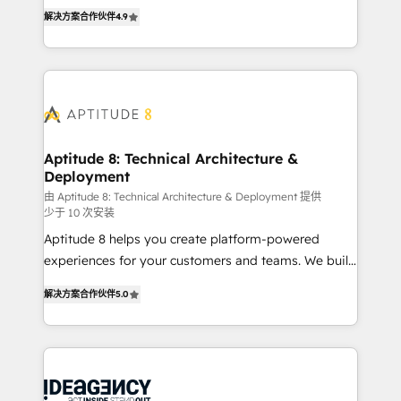
B2B à travers l’acquisition de nouveaux clients,
HubSpot dans votre organisation. Pour toute
解决方案合作伙伴
4.9
l'intégration CRM et le développement des revenus
question technique ou besoin de structuration de
auprès de vos comptes existants. En France et à
votre projet HubSpot, contactez notre équipe pour
l'international, nous travaillons avec des ETI
un échange dédié.
ambitieuses, des grands groupes voulant aller au-
delà d’une simple transformation digitale et des
startups florissantes. Nos 3 grandes expertises sont :
➤ L’intégration de CRM et de méthodologie RevOps
Aptitude 8: Technical Architecture &
Deployment
pour aligner les équipes marketing, commerciales et
support client (data migration, synchronisation API,
由 Aptitude 8: Technical Architecture & Deployment 提供
少于 10 次安装
audit et maintenance) ➤ La création de sites internet
Aptitude 8 helps you create platform-powered
de conversion qui transforment les visiteurs en
experiences for your customers and teams. We build
opportunités d'affaires ➤ La mise en place de
multi-hub solutions and orchestrate operations
stratégies d'acquisition marketing (SEO, SEA,
解决方案合作伙伴
5.0
across your entire tech stack. Aptitude 8 is trusted
inbound, automatisation marketing, ABM, IA,
by top brands such as Lenovo, Bluetooth,
emailing) Informations clés : - 10 ans d'expérience -
International Sports Sciences Association, SXSW,
100+ intégrations CRM HubSpot réussies - 40
Notion, Soundcloud, American Nurses Association,
experts conseil - 150 certifications HubSpot
Randstad, Uber Freight, and HubSpot itself. We have
cumulées