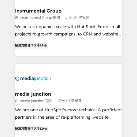
🤝HubSpot Premier Integration partner 🤝Google
Premier Partner 2023 🌟5 HubSpot Accreditations 🌟
Instrumental Group
Won HubSpot Theme Challenge 2021 🌟INBOUND’19
由 Instrumental Group 提供
少于 10 次安装
HubSpot Rising Star Why us? Harnessing the full
We help companies scale with HubSpot. From small
potential of the powerful HubSpot CRM. ✔️A team of
projects to growth campaigns, to CRM and websites.
HubSpot experts backed by over 10+ years of
Hire an agency that's experienced in every inch of
HubSpot experience ✔️Flexible pricing models —
解决方案合作伙伴
4.9
HubSpot and willing to work hand-in-hand with your
Hourly-fee (assigned one Dedicated HubSpot
team to simplify the complex and build a better
Admin); Monthly-fee (HubSpot Admin + Project
experience for your team and customers.
Manager); and Fixed Project Cost (as per
requirement). ✔️Helped over 25,000+ customers so
far with our HubSpot solutions. ✔️Bespoke apps &
on-demand bundle services. Connect with us today!
media junction
由 media junction 提供
少于 10 次安装
We are one of HubSpot's most technical & proficient
partners in the area of re-platforming, website
design & development. We specialize in multi-hub
解决方案合作伙伴
5.0
implementations for mid-market & enterprise