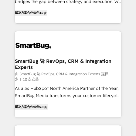
bridges the gap between strategy and execution. We
accelerate decisions, streamline processes, and
don't just "set up tools" — we install the GTM
unlock efficiency at scale. From predictive
解决方案合作伙伴
4.9
Operating System (GTM OS) to align your leadership
intelligence to conversational AI, we turn data into
and engineer a portal that drives predictable
action and automation into competitive advantage.
revenue velocity. 🚀 GTM Strategy & Alignment
✦ 150+ implementations ✦ 100+ certifications ✦ 7
Workshops & Sprints: Identify "Valleys of Death"
accreditations
stalling growth. Fix your ICP, Math, and Story to stop
"accelerating a mess." ⚙️ Elite Engineering & AI
Scalable Architecture: Zero-technical-debt setup
SmartBug 🚀 RevOps, CRM & Integration
Experts
across all Hubs, validated by our 7 HubSpot
Accreditations. AI-Powered RevOps: Breeze AI,
由 SmartBug 🚀 RevOps, CRM & Integration Experts 提供
少于 10 次安装
custom AI agents, and high-integrity migrations for
As a 3x HubSpot North America Partner of the Year,
total reporting clarity. Security & Compliance: SOC 2
SmartBug Media transforms your customer lifecycle
Type I and HIPAA attested for enterprise-grade data
into a revenue engine. Our unified ecosystem
security. 🏆 Why Bluleadz? GTM OS Partner | 16+
解决方案合作伙伴
5.0
includes specialized divisions Globalia (AI &
Years Experience | 1,000+ Five-Star Reviews
Software) and Point Success Media (Paid Media),
making this the official home for all three brands. 🔄
Implementation & Integration - Seamless migrations