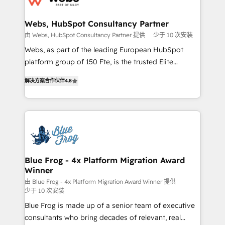
HubSpot set-up for better results 🌐 Website design
and build using HubSpot 🔌 Integrating HubSpot
Webs, HubSpot Consultancy Partner
with other systems 🎓 Training your teams to be
由 Webs, HubSpot Consultancy Partner 提供
少于 10 次安装
HubSpot pros 📊 Lead generation services using
Webs, as part of the leading European HubSpot
HubSpot Why us? - SIX HubSpot Accreditations -
platform group of 150 Fte, is the trusted Elite
awarded by HubSpot after a rigorous process for
HubSpot CRM Partner offering you a roadmap on
CRM, Solutions Architecture, Onboarding , Data
解决方案合作伙伴
4.8
maximizing EBITDA and achieving Commercial
Migration, Custom Integration & Platform
Excellence. With our targeted processes, we
Enablement -Onboarded over 500 businesses to
strengthen your digital transformation and minimize
HubSpot -Top 1% of partners worldwide -In-house
costs. As HubSpot's Advanced Accredited CRM
team of 25+ experts Contact us today to help you
Implementation partner, we provide expertise to
get more from your investment in HubSpot.
drive your business forward. Since 2015 we are fully
www.bbdboom.com
dedicated to HubSpot and with an experienced
Blue Frog - 4x Platform Migration Award
Winner
team (50+), we work with reputable companies in
B2B sectors such as manufacturing, SaaS and
由 Blue Frog - 4x Platform Migration Award Winner 提供
少于 10 次安装
business services. We prepare a customized
Blue Frog is made up of a senior team of executive
business case that demonstrates the value and
consultants who bring decades of relevant, real
impact of your digital transformation, including a