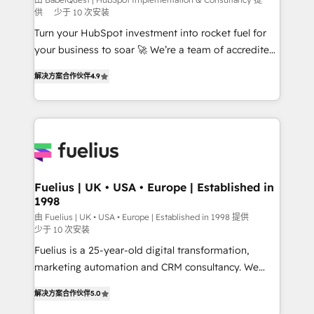
CMS • ISO/IEC 27001:2022, ISO 9001:2015, and ISO
供
少于 10 次安装
42001:2023 certified - the AI management standard •
Turn your HubSpot investment into rocket fuel for
GuardHub: our AI governance framework, built on
your business to soar 🚀 We’re a team of accredited
ISO 42001 Ready for the next step? Click the 👈
HubSpot experts ready to help you. We can
'𝗖𝗼𝗻𝘁𝗮𝗰𝘁 𝗯𝘂𝘀𝗶𝗻𝗲𝘀𝘀' button to get in touch (𝘸𝘦'𝘳𝘦
解决方案合作伙伴
4.9
implement the platform into complex business
𝘴𝘶𝘱𝘦𝘳 𝘳𝘦𝘴𝘱𝘰𝘯𝘴𝘪𝘷𝘦)
environments, optimise what you've got and make
sure you can actually use it, build your website in
HubSpot or create an inbound marketing strategy
for you and execute it on HubSpot. We are on the
G-Cloud 14 CCS (Crown Commercial Service)
framework, meaning we've been accredited by
Fuelius | UK • USA • Europe | Established in
1998
HubSpot and vetted by the CCS, which means we
can support public sector companies as well the
由 Fuelius | UK • USA • Europe | Established in 1998 提供
少于 10 次安装
other ones listed in our profile. Our services: -
Fuelius is a 25-year-old digital transformation,
HubSpot implementation - HubSpot CMS website
marketing automation and CRM consultancy. We
build We can do lots of things. But everything we do
enable mid-market and enterprise clients to
is there for you to: - Grow revenue, and run your
解决方案合作伙伴
5.0
maximise their return from digital and fuel their
business more efficiently - Build stronger