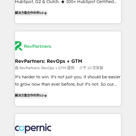
HubSpot, G2 & Clutch. ★ 100+ HubSpot Certified
and service to drive sustainable growth With 6 key
Experts & Trainers across the team ★ 1,500+
HubSpot accreditations and experience across
解决方案合作伙伴
5.0
implementations across five continents ★ AI-First,
hundreds of organizations in dozens of industries,
RevOps-led, Onboarding obsessed ★ Company of
there’s a good chance one of our globally integrated
the Year 2024/25 INSIDEA helps growing companies
teams has worked with clients just like you Let’s
turn HubSpot into a revenue engine. We onboard
explore whether S2 is the partner you’ve been
your team, migrate your data, and build AI-powered
looking for...and get your next big initiative moving!
workflows that drive adoption from week one, in
your time zone. What we do ➤ Onboarding: Live in
RevPartners: RevOps + GTM
weeks, with workflows built around your business,
由 RevPartners: RevOps + GTM 提供
少于 10 次安装
not a template. ➤ Migration: Move from any legacy
It's harder to win. It's not just you. It should be easier
CRM. Zero downtime, full data integrity. ➤
to grow now than ever before, but it's not. So our
Implementation: Configure HubSpot to run your
focus is serving you, the person responsible for the
revenue process. Sales, marketing, and service wired
解决方案合作伙伴
5.0
revenue number. We do that by bridging the gap
together. ➤ AI and Integrations: Layer Breeze AI,
where agencies fail: combining GTM strategy with
custom agents, and APIs to remove manual work. ➤
technical execution to solve the right problem at the
Ongoing Management: Monthly tune-ups, feature
right time, with the right solution. We don’t just
rollouts, adoption coaching. Buying HubSpot,
implement your CRM. We engineer revenue
switching to it, or reviving a stale portal? We are
outcomes for the GTM owner on HubSpot. We Build