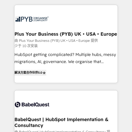
WordPress development. We work with enterprise
scalable retainers. Let’s make HubSpot your most
and growth-led companies across technology,
powerful growth engine. Built to convert, scale, and
professional services, financial services and
drive results.
industrial sectors. Offices in Johannesburg, Cape
Town, Dubai & London. 500+ HubSpot CRM
Plus Your Business (PYB) UK • USA • Europe
implementations delivered. AI visibility coverage
由 Plus Your Business (PYB) UK • USA • Europe 提供
少于 10 次安装
across ChatGPT, Claude, Perplexity, Gemini and
Google AI Overviews. HubSpot Impact Award -
HubSpot getting complicated? Multiple hubs, messy
Customer First HubSpot Impact Award - Integrations
migrations, AI, governance. We organise that
Innovation HubSpot Impact Award - Platform
complexity, so your team can put HubSpot to work...
解决方案合作伙伴
5.0
Migration Excellence HubSpot Impact Award -
Welcome to our Profile! We help with: • CRM
Platform Excellence 40+ full-time HubSpot
implementation, reports, workflows, and team
professionals. 100s of certifications and
training • CRM migration from Salesforce, Pipedrive,
accreditations with HubSpot.
Dynamics and others • Technical projects including
custom API integrations • AI governance for
HubSpot-centred operations A little about us: •
Boutique 'Elite' team of 12 • 150+ clients across Sales
BabelQuest | HubSpot Implementation &
Consultancy
Hub, Marketing Hub, Service Hub, Data Hub and
由 BabelQuest | HubSpot Implementation & Consultancy 提