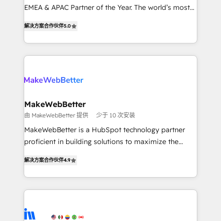
EMEA & APAC Partner of the Year. The world’s most
based engagements and ongoing RevOps
experienced and fully accredited HubSpot Solutions
partnerships, we guide organizations through the
解决方案合作伙伴
5.0
Partner. 🚀 With 2,750+ HubSpot projects delivered
revenue maturity model - delivering the right
and 370+ specialists across EMEA, APAC and NAM,
improvements at the right time so operations
we de-risk complex CRM programmes and
evolve strategically and sustainably as the business
accelerate ROI across every HubSpot Hub. 🧭 From
grows.
multi-region migrations to AI-powered automation,
we turn complexity into clarity, human at global
scale. 🏆 HubSpot’s CEO called us “the partner of the
MakeWebBetter
future.” Others agree it is proof of trust built through
由 MakeWebBetter 提供
少于 10 次安装
measurable impact.
MakeWebBetter is a HubSpot technology partner
proficient in building solutions to maximize the
operational efficiency of HubSpot. The fastest-
解决方案合作伙伴
4.9
growing tech-enabler & facilitator, MakeWebBetter,
hands you the blend of HubSpot expertise &
eminent solutions & integrations. Trust us to
streamline your HubSpot experience. 🚀HubSpot
Elite Partners with 10+ years of HubSpot experience