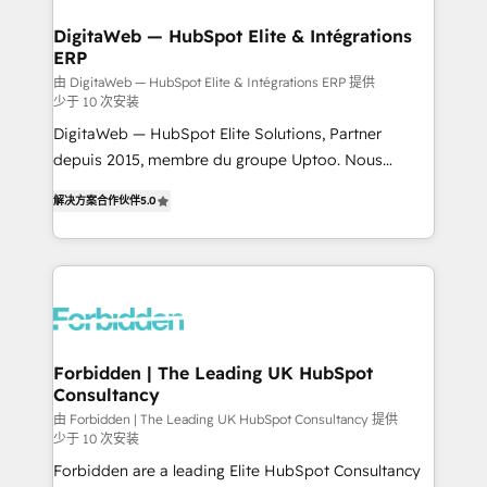
from other CRMs to HubSpot without data loss or
downtime. 🔹 RevOps Strategy: Align teams,
DigitaWeb — HubSpot Elite & Intégrations
ERP
processes, and data to drive revenue efficiency. 🔹
Integrations: Connect HubSpot with your tech stack
由 DigitaWeb — HubSpot Elite & Intégrations ERP 提供
少于 10 次安装
for better adoption. 🔹 Custom Solutions: Build
DigitaWeb — HubSpot Elite Solutions, Partner
tailored apps, workflows, and configurations. We are
depuis 2015, membre du groupe Uptoo. Nous
SOC 2 Type II and ISO 27001 certified, reinforcing
aidons les ETI et PME B2B à unifier Marketing,
our commitment to data security and compliance. At
解决方案合作伙伴
5.0
Ventes et Service sur HubSpot grâce à la Revenue
OneMetric, we help revenue teams focus on the
Architecture : alignement des équipes, pipeline
OneMetric that matters most: revenue.
prévisible, croissance mesurable. 🔌 Intégrations
complexes : ERP (Divalto, Sage X3, Cegid, Pennylane,
Dynamics..), VOIP (Aircall, Ringover, Modjo), Shopify,
Oneflow. 💻 Développements custom : CRM UI
Extensions (React), Serverless Node.js, Custom
Forbidden | The Leading UK HubSpot
Consultancy
Objects, thèmes HubL, agents IA & Breeze AI. 🎯
Secteurs : Industrie, Distribution B2B, SaaS, Services
由 Forbidden | The Leading UK HubSpot Consultancy 提供
少于 10 次安装
B2B, Immobilier, Viticulture, Finance. 🚀 Nos livrables
Forbidden are a leading Elite HubSpot Consultancy
: migration sécurisée, implémentation Marketing +