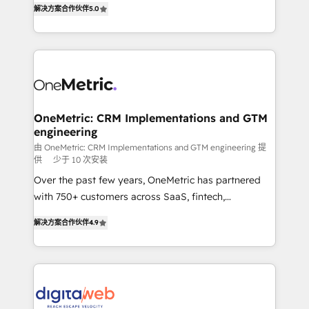
解决方案合作伙伴
5.0
données unifiées, des processus alignés. Ensuite
system environments and global SaaS or
l'augmentation : l'IA là où elle crée de la valeur. Et
manufacturing teams. Trusted by leading enterprises
surtout : l'humain qui reste au centre. Parce que la
and fast growing scale ups including Sony, Rapyd,
vraie performance vient de l'intérieur. Act Inside.
Fiverr, XM Cyber, Bridgepointe Technologies, EMA
Stand Out.
Design Automation and Uptive. 📊 RevOps & data
architecture 🔗 CRM migrations & End to end
integrations 🤖 AI workflows & enrichment 📘 Team
OneMetric: CRM Implementations and GTM
engineering
enablement & company-wide adoption We create
HubSpot environments that teams use with
由 OneMetric: CRM Implementations and GTM engineering 提
供
少于 10 次安装
confidence and that leadership can rely on for
Over the past few years, OneMetric has partnered
scalable revenue insights.
with 750+ customers across SaaS, fintech,
healthcare, real estate, and other industries. With
解决方案合作伙伴
4.9
150+ HubSpot-certified experts, we deliver scalable
solutions to complex GTM and RevOps challenges.
Our Expertise 🔹 Onboarding & Implementation:
Accredited HubSpot Partner, ensuring smooth setup
tailored to your GTM motion. 🔹 Migrations: Move