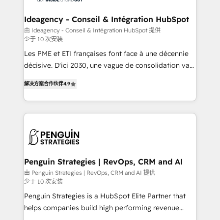
the largest technical consulting team of any HubSpot
partner and expertise across operational strategy,
Ideagency - Conseil & Intégration HubSpot
business-first process building, system integration,
由 Ideagency - Conseil & Intégration HubSpot 提供
少于 10 次安装
custom development, and extensibility. When you
work with Aptitude 8, you get a team – not an
Les PME et ETI françaises font face à une décennie
individual – with embedded consulting, strategy,
décisive. D'ici 2030, une vague de consolidation va
development, and project management. We have
recomposer le marché. Seules survivront les
解决方案合作伙伴
4.9
100% US-based, FTE team members. We offer
entreprises qui auront réussi leur transformation. Le
project-based and managed services engagements
problème ? 58% des dirigeants savent que l'IA est
that include new HubSpot implementations,
vitale pour leur survie. Mais 57% n'ont aucune
migrations from other platforms, systems
stratégie. Et 43% ne maîtrisent même pas leurs
integration, extensibility, custom development, and
données. C'est le paradoxe français : conscience
ongoing RevOps support.
totale, action nulle. La solution s'appelle l'Entreprise
Augmentée. Ce n'est pas une entreprise qui utilise
Penguin Strategies | RevOps, CRM and AI
l'IA. C'est une organisation qui a réussi la symbiose
由 Penguin Strategies | RevOps, CRM and AI 提供
少于 10 次安装
entre l'expertise humaine et l'intelligence artificielle.
Pas pour remplacer l'humain, mais pour l'augmenter.
Penguin Strategies is a HubSpot Elite Partner that
Chez Ideagency, nous accompagnons cette
helps companies build high performing revenue
transformation. D'abord les fondations : des
operations across complex sales cycles, multi