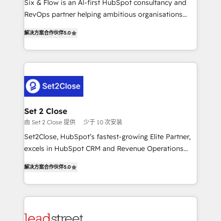
Six & Flow is an AI-first HubSpot consultancy and
Partner, el nivel más alto. +700 clientes
RevOps partner helping ambitious organisations
implementados en LATAM, Marcas como Hyatt,
grow with clarity, confidence, and intelligence.
Hospital ABC, Hogares Unión, Yves Rocher,
解决方案合作伙伴
5.0
Operating across the UK, Netherlands, Ireland, and
MacStore, Café Britt, Bella Piel, confiaron en
Canada, we’ve delivered thousands of successful
nosotros para impulsar la eficiencia de sus procesos
HubSpot projects for mid-market and enterprise
en HubSpot. No necesitas tener todas las
clients worldwide, with over 10 years experience. We
respuestas para empezar. Te ayudamos a identificar
combine HubSpot, data, and AI to design connected
el primer caso de uso que más impacto te dará.
go-to-market systems that align people, process,
Solo continúas si ves valor real en los primeros 14
and technology for predictable, scalable revenue
Set 2 Close
días.
growth. Our expertise spans RevOps, CRM and data
由 Set 2 Close 提供
少于 10 次安装
architecture, AI enablement, and strategic marketing,
Set2Close, HubSpot’s fastest-growing Elite Partner,
delivered through our proprietary FLAIR framework
excels in HubSpot CRM and Revenue Operations
for responsible AI adoption. As a HubSpot Elite
(RevOps) services to boost B2B sales and growth.
Partner and ISO 27001:2022 certified consultancy,
解决方案合作伙伴
5.0
As a top HubSpot Elite Partner, we specialize in
we blend strategy, creativity, and technology to help
custom HubSpot CRM solutions. Our experts design,
organisations scale smarter and grow stronger.
implement, and optimize systems to enhance user
experience, functionality, and adoption across sales,
marketing, and service teams. From setup to