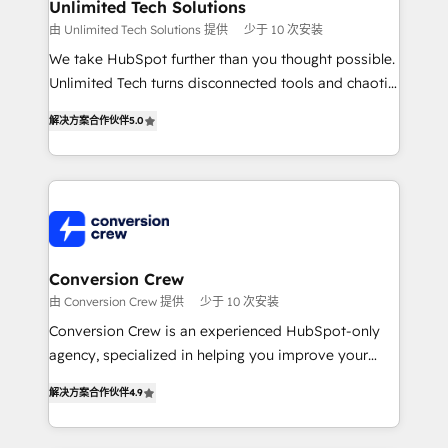
solutions. Instead, we dive in to understand your
Unlimited Tech Solutions
needs, goals, and challenges to deliver solutions that
由 Unlimited Tech Solutions 提供
少于 10 次安装
fit like a glove. We’re committed to being both
We take HubSpot further than you thought possible.
highly effective and fun to work with. We believe in
Unlimited Tech turns disconnected tools and chaotic
efficient processes, as well as building great
processes into a seamless, high-performing revenue
relationships. Your success is our success, and we’re
解决方案合作伙伴
5.0
engine. We combine RevOps strategy with deep
all in this together! From startup to enterprise, we’ll
technical execution to help teams scale faster—with
make sure your HubSpot setup becomes a
cleaner data, smarter automation, and more
powerhouse of productivity, so you can focus on
predictable revenue. Specialties: · HubSpot
what matters most: growing your business and
Implementation & Migration · Native & Custom
wowing your customers. Let’s make HubSpot work
Integrations · Custom Development · CPQ & FSM ·
smarter for you!
Reporting & Analytics · GTM Architecture · Sales &
Conversion Crew
Marketing Enablement If you’re ready to elevate
由 Conversion Crew 提供
少于 10 次安装
HubSpot from “just your CRM” to your growth
Conversion Crew is an experienced HubSpot-only
infrastructure—let’s talk.
agency, specialized in helping you improve your
online processes. This means we help you with: -
解决方案合作伙伴
4.9
Implementing HubSpot (CRM, Marketing, Sales,
Service and Operations) - Developing fast, good-