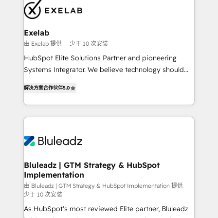
market and enterprise organizations, our team
combines strong technical execution with real
business perspective. Many of our consultants have
Exelab
scaled businesses themselves, giving us a practical
由 Exelab 提供
少于 10 次安装
understanding of what owners and operators need
HubSpot Elite Solutions Partner and pioneering
as their systems, data, and processes evolve. Since
Systems Integrator. We believe technology should
2014, we’ve supported 1,400+ clients across a wide
serve business strategy, not the other way around.
range of industries, including healthcare, software,
解决方案合作伙伴
5.0
Every engagement begins with clear objectives,
B2B services, manufacturing, financial services and
customer journey mapping, and measurable KPIs.
more. Whether clients are new to HubSpot or
Only then we architect solutions. The question is
expanding into more advanced use cases, we focus
never which features to activate, but which
on delivering clean, scalable, AI-ready systems that
outcomes to deliver. -SYSTEM INTEGRATION-
create long-term value and a consistently strong
Connectors, workflows, and data architectures that
client experience.
make HubSpot the operational hub, integrated with
Bluleadz | GTM Strategy & HubSpot
Implementation
SAP, Microsoft Dynamics, custom ERPs, and any
enterprise platform. Proprietary apps extend
由 Bluleadz | GTM Strategy & HubSpot Implementation 提供
少于 10 次安装
HubSpot beyond standard configurations. -AI-
As HubSpot's most reviewed Elite partner, Bluleadz
FIRST- AI across customer-facing operations to