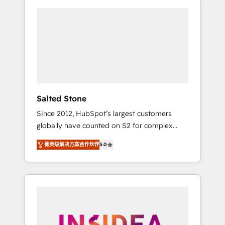
Salted Stone
Since 2012, HubSpot’s largest customers
globally have counted on S2 for complex
migrations, change management, systems
菁英级解决方案合作伙伴
5.0
integration, and creative solutions that
deliver measurable impact and transform
brand experiences As one of the few full-
service creative agencies in the HubSpot
ecosystem, we blend strategy, technology, &
award-winning design to build scalable,
globally regionalized HubSpot websites,