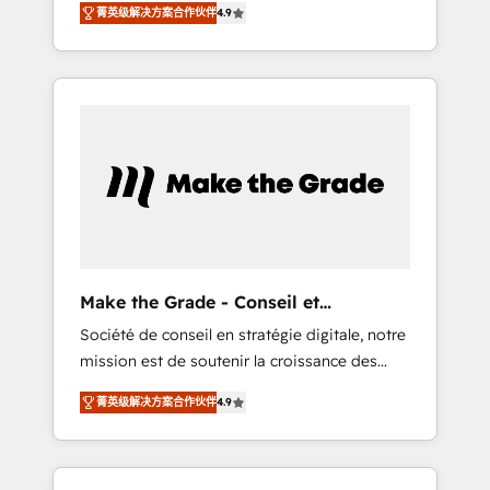
🪴 - Sales Hub: More implementations than
菁英级解决方案合作伙伴
4.9
avec d’autres outils (ERP, téléphonie, etc.) •
any other Partner 💻 - Migrations: We convert
Alignement des équipes grâce à un outil et
Salesforce addicts to HubSpot evangelists 🧡
des données partagées • Amélioration de la
Don't hire a marketing agency for an Ops
collecte et de l’analyse des données pour des
problem. Don't hire a technical agency for a
décisions éclairées • Optimisation de
growth problem. Hire a partner built to solve
l’efficacité et de la productivité des équipes
both.
Notre équipe de 30 consultants certifiés
HubSpot aborde chaque projet avec un
engagement total, alignant processus métiers
et technologie, et guidant vos équipes à
travers le changement, tout en centrant vos
Make the Grade - Conseil et
objectifs d’entreprise. Grâce à une
intégrateur HubSpot
Société de conseil en stratégie digitale, notre
méthodologie éprouvée auprès de plus de
mission est de soutenir la croissance des
400 clients, nous comprenons rapidement
entreprises B2B à travers l’acquisition de
vos enjeux et intégrons parfaitement
菁英级解决方案合作伙伴
4.9
nouveaux clients, l'intégration CRM et le
HubSpot dans votre organisation. Pour toute
développement des revenus auprès de vos
question technique ou besoin de
comptes existants. En France et à
structuration de votre projet HubSpot,