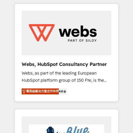
HubSpot challenges and improve user
to global brands
adoption, sales process and marketing
results. Services 📚 Onboarding your team to
HubSpot for the first time 🔧 Designing and
optimising your HubSpot set-up for better
results 🌐 Website design and build using
HubSpot 🔌 Integrating HubSpot with other
systems 🎓 Training your teams to be
HubSpot pros 📊 Lead generation services
Webs, HubSpot Consultancy Partner
using HubSpot Why us? - SIX HubSpot
Webs, as part of the leading European
Accreditations - awarded by HubSpot after a
HubSpot platform group of 150 Fte, is the
rigorous process for CRM, Solutions
trusted Elite HubSpot CRM Partner offering
Architecture, Onboarding , Data Migration,
菁英级解决方案合作伙伴
4.8
you a roadmap on maximizing EBITDA and
Custom Integration & Platform Enablement -
achieving Commercial Excellence. With our
Onboarded over 500 businesses to HubSpot
targeted processes, we strengthen your
-Top 1% of partners worldwide -In-house
digital transformation and minimize costs. As
team of 25+ experts Contact us today to help
HubSpot's Advanced Accredited CRM
you get more from your investment in
Implementation partner, we provide
HubSpot. www.bbdboom.com