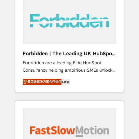
(Divalto, Sage X3, Cegid, Pennylane,
Dynamics..), VOIP (Aircall, Ringover, Modjo),
Shopify, Oneflow. 💻 Développements
custom : CRM UI Extensions (React),
Serverless Node.js, Custom Objects, thèmes
HubL, agents IA & Breeze AI. 🎯 Secteurs :
Industrie, Distribution B2B, SaaS, Services
Forbidden | The Leading UK HubSpot
B2B, Immobilier, Viticulture, Finance. 🚀 Nos
Consultancy
Forbidden are a leading Elite HubSpot
livrables : migration sécurisée,
Consultancy helping ambitious SMEs unlock
implémentation Marketing + Sales + Service
the full potential of HubSpot. Too many
Hub, synchronisation ERP ↔ HubSpot temps
菁英级解决方案合作伙伴
5.0
businesses invest in HubSpot but never see
réel, formation équipes. 🏆 +350 projets
the ROI they expected due to poor adoption,
livrés. Accrédités HubSpot CRM
messy data, and disconnected teams getting
Implementation, Data Migration & Custom
in the way. That’s where we come in. We
Integration. 📩 Parlons de votre projet →
partner with scaling businesses across the UK
digitaweb.com
to design, implement, and optimise HubSpot
so it actually drives revenue, not just reports
on it. Our services include: - Choosing the