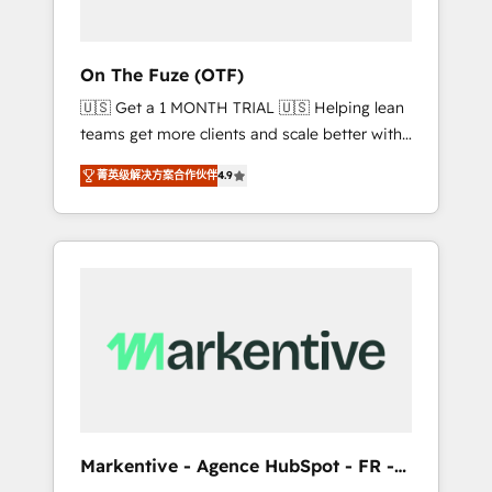
ABM: Drive pipeline with inbound, ABM, AEO,
SEO, & paid media. 👩‍💻Web Design: Build
high-performing websites with UX,
On The Fuze (OTF)
messaging, & conversion strategy that drive
🇺🇸 Get a 1 MONTH TRIAL 🇺🇸 Helping lean
results. 🤖AI Strategy: Activate Breeze Agents,
teams get more clients and scale better with
configure HubSpot AI, & maximize AEO with
our HubSpot Consulting & 'Done For You'
tailored AI services. 🧩Integrations: Extend
菁英级解决方案合作伙伴
4.9
Services. 🚀 Who We Work With 🚀 We help
HubSpot with custom integrations, hosting, &
lean, growing companies: - Win more
maintenance.
business - Reduce no-shows - Improve lead
& deal conversion rates - Scale with less
headcount ...by using HubSpot's full
capabilities. 🤓 What do you get? 🤓 Our
client's are too busy to learn the ins-and-outs
of HubSpot. We give you a Personal
Consultant + Tech Team to handle the heavy
lifting of mapping out AND building your
ideal system. + Get best practices and 'don't
Markentive - Agence HubSpot - FR -
know what you don't know'
EN