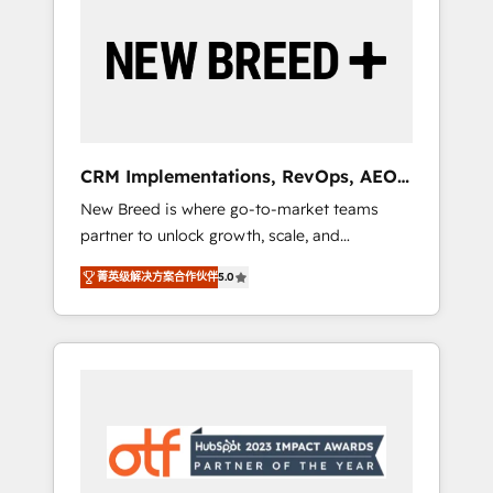
Implementation & Integration - Seamless
migrations and system integrations powered
by Globalia’s technical development team. -
19 HubSpot-certified trainers to drive
platform adoption. 📈 Revenue Generation -
Full-funnel marketing and high-performance
advertising via Point Success Media. - Expert
CRM Implementations, RevOps, AEO
deployment of Breeze AI and custom agents
+ Web, Demand Gen
New Breed is where go-to-market teams
to automate growth. 🏆 Elite Excellence - 8
partner to unlock growth, scale, and
platform accreditations and deep HIPAA-
transformation. We help companies activate
compliance expertise. - A team of 250+
菁英级解决方案合作伙伴
5.0
HubSpot’s AI-powered customer platform
experts dedicated to your resilient growth.
and operationalize HubSpot’s Loop
Marketing framework through expert-led
services, smart agents, and purpose-built
apps, tailored to your business. Together, we
unlock results, fast. ⚙️CRM & RevOps: Align all
Hubs to your buyer journey for clean data,
scalability, & reporting. 🎯Demand Gen &