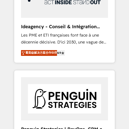
consulting team of any HubSpot partner and
expertise across operational strategy,
business-first process building, system
integration, custom development, and
Ideagency - Conseil & Intégration
extensibility. When you work with Aptitude 8,
HubSpot
Les PME et ETI françaises font face à une
you get a team – not an individual – with
décennie décisive. D'ici 2030, une vague de
embedded consulting, strategy,
consolidation va recomposer le marché.
development, and project management. We
菁英级解决方案合作伙伴
4.9
Seules survivront les entreprises qui auront
have 100% US-based, FTE team members.
réussi leur transformation. Le problème ?
We offer project-based and managed
58% des dirigeants savent que l'IA est vitale
services engagements that include new
pour leur survie. Mais 57% n'ont aucune
HubSpot implementations, migrations from
stratégie. Et 43% ne maîtrisent même pas
other platforms, systems integration,
leurs données. C'est le paradoxe français :
extensibility, custom development, and
conscience totale, action nulle. La solution
ongoing RevOps support.
s'appelle l'Entreprise Augmentée. Ce n'est pas
une entreprise qui utilise l'IA. C'est une
organisation qui a réussi la symbiose entre
l'expertise humaine et l'intelligence artificielle.