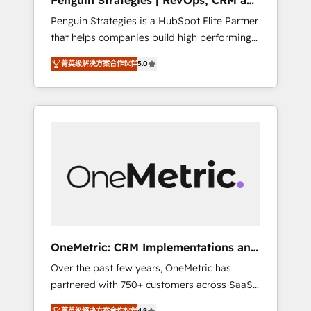
Penguin Strategies | RevOps, CRM and
Pas pour remplacer l'humain, mais pour
AI
Penguin Strategies is a HubSpot Elite Partner
l'augmenter. Chez Ideagency, nous
that helps companies build high performing
accompagnons cette transformation. D'abord
revenue operations across complex sales
les fondations : des données unifiées, des
菁英级解决方案合作伙伴
5.0
cycles, multi system environments and global
processus alignés. Ensuite l'augmentation :
SaaS or manufacturing teams. Trusted by
l'IA là où elle crée de la valeur. Et surtout :
leading enterprises and fast growing scale
l'humain qui reste au centre. Parce que la
ups including Sony, Rapyd, Fiverr, XM Cyber,
vraie performance vient de l'intérieur. Act
Bridgepointe Technologies, EMA Design
Inside. Stand Out.
Automation and Uptive. 📊 RevOps & data
architecture 🔗 CRM migrations & End to end
integrations 🤖 AI workflows & enrichment 📘
Team enablement & company-wide adoption
We create HubSpot environments that teams
use with confidence and that leadership can
OneMetric: CRM Implementations and
rely on for scalable revenue insights.
GTM engineering
Over the past few years, OneMetric has
partnered with 750+ customers across SaaS,
fintech, healthcare, real estate, and other
菁英级解决方案合作伙伴
4.9