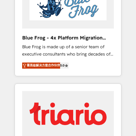
expertise to drive your business forward.
Since 2015 we are fully dedicated to
HubSpot and with an experienced team
(50+), we work with reputable companies in
B2B sectors such as manufacturing, SaaS and
Blue Frog - 4x Platform Migration
business services. We prepare a customized
Award Winner
Blue Frog is made up of a senior team of
business case that demonstrates the value
executive consultants who bring decades of
and impact of your digital transformation,
relevant, real world experience to our client
including a detailed financial rationale with a
菁英级解决方案合作伙伴
5.0
engagements. "Blue Frog is a top, trusted
focus on ROI and TCO. As a trusted extension
partner in HubSpot's ecosystem for a reason.
of your team, we believe in the power of
Their team brings over a decade of
partnership. Together, we embark on a
experience to the table, along with deep
transformational journey that sets your
knowledge of the HubSpot platform and
business up for long-term success. Unlock
strategies for driving growth. They are
your business. If not now, when?
committed to helping our customers grow
and finding solutions that fit their unique
business needs. We are thrilled to have Blue
Frog in the HubSpot ecosystem leading the