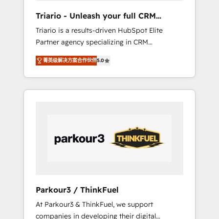
way for customers!" - Yamini Rangan, CEO of
Triario - Unleash your full CRM
HubSpot “Our experience with the team at
potential
Triario is a results-driven HubSpot Elite
Blue Frog has been nothing short of
Partner agency specializing in CRM
extraordinary. Their years of experience and
implementations & migrations, Revenue
quality of skilled staff has earned them a
菁英级解决方案合作伙伴
5.0
Operations, Custom Integrations, Custom AI
trusted reputation within the HubSpot
agents and AI-ready Website Design With
ecosystem as a reliable partner capable of
over 15 years of experience, we help
delivering remarkable experiences for our
companies bridge the gap between
most sophisticated clients.” - Brian Garvey,
marketing, sales, and customer success
VP, Solutions Partner Program, HubSpot.
through smart automation, data hygiene, and
tailored HubSpot solutions. Our clients
choose us because we blend the expertise of
a global consultancy with the care and agility
of a boutique firm. At Triario, we’re big
enough to deliver but small enough to listen.
Parkour3 / ThinkFuel
Our Services: HubSpot implementations &
At Parkour3 & ThinkFuel, we support
data migration Custom AI agents Revenue
companies in developing their digital
Operations API integrations AI-ready Website