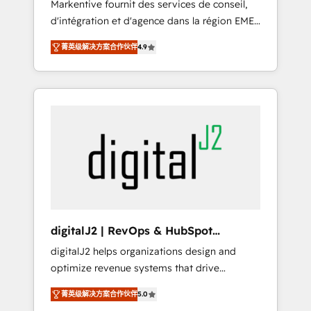
Markentive fournit des services de conseil,
recommendations to maximize conversions!
d'intégration et d'agence dans la région EMEA
OTF is an Elite Partner (top 1% of 6,500+
et North America. Avec plus de 115 experts en
Partners) and was named 2023 HubSpot
菁英级解决方案合作伙伴
4.9
marketing automation, Growth, Revops, CRM
Partner of the Year 💥 Trusted by 2,500+
et webdesign. Markentive is both a
companies to help them scale and close
consulting firm, a digital agency and an
more business, by using HubSpot (the right
integrator. With over 115 experts in marketing
way). ⭐️ Here's more info:
automation, growth, revops, CRM and
www.onthefuze.com/hubspot-admin Contact
webdesign (We focus on EMEA - USA
us to learn more!
customers).
digitalJ2 | RevOps & HubSpot
Implementations
digitalJ2 helps organizations design and
optimize revenue systems that drive
scalable, predictable growth. As a triple-
菁英级解决方案合作伙伴
5.0
accredited HubSpot Solutions Partner, we