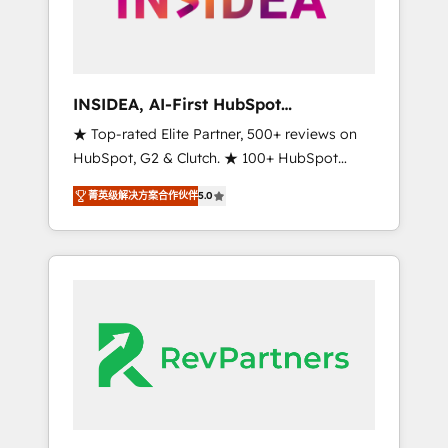
integrated marketing campaigns, & RevOps
frameworks that fuel long-term success We
connect the entire customer lifecycle through
seamless integrations, ensure long-term
INSIDEA, AI-First HubSpot
adoption with change-management
Onboarding & RevOps
★ Top-rated Elite Partner, 500+ reviews on
programs, and align marketing, sales, and
HubSpot, G2 & Clutch. ★ 100+ HubSpot
service to drive sustainable growth With 6
Certified Experts & Trainers across the team
key HubSpot accreditations and experience
菁英级解决方案合作伙伴
5.0
★ 1,500+ implementations across five
across hundreds of organizations in dozens
continents ★ AI-First, RevOps-led,
of industries, there’s a good chance one of
Onboarding obsessed ★ Company of the
our globally integrated teams has worked
Year 2024/25 INSIDEA helps growing
with clients just like you Let’s explore
companies turn HubSpot into a revenue
whether S2 is the partner you’ve been
engine. We onboard your team, migrate your
looking for...and get your next big initiative
data, and build AI-powered workflows that
moving!
drive adoption from week one, in your time
zone. What we do ➤ Onboarding: Live in
weeks, with workflows built around your
business, not a template. ➤ Migration: Move