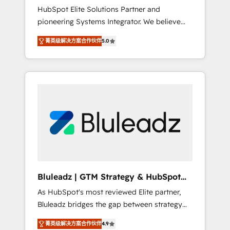
HubSpot Elite Solutions Partner and
processes evolve. Since 2014, we’ve
pioneering Systems Integrator. We believe
supported 1,400+ clients across a wide range
technology should serve business strategy,
of industries, including healthcare, software,
菁英级解决方案合作伙伴
5.0
not the other way around. Every engagement
B2B services, manufacturing, financial
begins with clear objectives, customer
services and more. Whether clients are new
journey mapping, and measurable KPIs. Only
to HubSpot or expanding into more
then we architect solutions. The question is
advanced use cases, we focus on delivering
never which features to activate, but which
clean, scalable, AI-ready systems that create
outcomes to deliver. -SYSTEM INTEGRATION-
long-term value and a consistently strong
Connectors, workflows, and data
client experience.
architectures that make HubSpot the
operational hub, integrated with SAP,
Microsoft Dynamics, custom ERPs, and any
enterprise platform. Proprietary apps extend
Bluleadz | GTM Strategy & HubSpot
HubSpot beyond standard configurations. -
Implementation
As HubSpot's most reviewed Elite partner,
AI-FIRST- AI across customer-facing
Bluleadz bridges the gap between strategy
operations to accelerate decisions,
and execution. We don't just "set up tools" —
streamline processes, and unlock efficiency
菁英级解决方案合作伙伴
4.9
we install the GTM Operating System (GTM