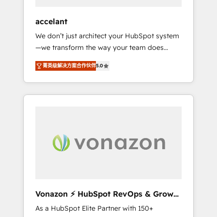
offices and consulting teams in the UK, USA,
Canada, Germany, France, Belgium,
accelant
Singapore, and South Africa. Certified
We don’t just architect your HubSpot system
compliant with ISO/IEC 27001:2022 and ISO
—we transform the way your team does
9001:2015 across all seven international
business. As an Elite HubSpot Solutions
offices and 175+ employees.
菁英级解决方案合作伙伴
5.0
Partner, we specialize in creating tailored,
end-to-end CRM solutions that accelerate
growth, improve operational efficiency, and
ensure faster time to value on HubSpot.
What sets us apart? Our people-centric
approach. From day one, our team takes the
time to deeply understand your unique
needs, crafting custom strategies that deliver
impactful results. Our mission is to empower
you to unlock HubSpot’s full potential—faster.
Through expert training, unmatched
Vonazon ⚡ HubSpot RevOps & Growth
responsiveness, and ongoing support, we
Strategy Experts
As a HubSpot Elite Partner with 150+
equip your team to adopt new systems with