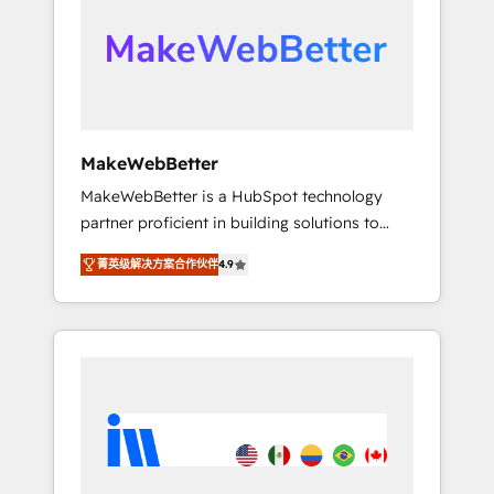
From multi-region migrations to AI-powered
automation, we turn complexity into clarity,
human at global scale. 🏆 HubSpot’s CEO
called us “the partner of the future.” Others
agree it is proof of trust built through
measurable impact.
MakeWebBetter
MakeWebBetter is a HubSpot technology
partner proficient in building solutions to
maximize the operational efficiency of
菁英级解决方案合作伙伴
4.9
HubSpot. The fastest-growing tech-enabler &
facilitator, MakeWebBetter, hands you the
blend of HubSpot expertise & eminent
solutions & integrations. Trust us to
streamline your HubSpot experience. 🚀
HubSpot Elite Partners with 10+ years of
HubSpot experience 🤝HubSpot Premier
Integration partner 🤝Google Premier Partner
2023 🌟5 HubSpot Accreditations 🌟Won