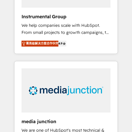
HubSpot Theme Challenge 2021 🌟
INBOUND’19 HubSpot Rising Star Why us?
Instrumental Group
Harnessing the full potential of the powerful
We help companies scale with HubSpot.
HubSpot CRM. ✔️A team of HubSpot experts
From small projects to growth campaigns, to
backed by over 10+ years of HubSpot
CRM and websites. Hire an agency that's
experience ✔️Flexible pricing models —
菁英级解决方案合作伙伴
4.9
experienced in every inch of HubSpot and
Hourly-fee (assigned one Dedicated
willing to work hand-in-hand with your team
HubSpot Admin); Monthly-fee (HubSpot
to simplify the complex and build a better
Admin + Project Manager); and Fixed Project
experience for your team and customers.
Cost (as per requirement). ✔️Helped over
25,000+ customers so far with our HubSpot
solutions. ✔️Bespoke apps & on-demand
bundle services. Connect with us today!
media junction
We are one of HubSpot's most technical &