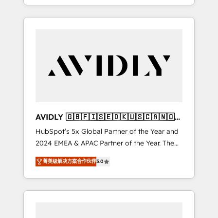
specialize in both strategic RevOps planning
and hands-on technical execution - building
the operational foundation companies need
to thrive. Industries we specialize in: -
Manufacturing - Healthcare - Financial
Services - Managed IT (MSP) - Franchises -
Professional Services - And more! How we
help: ✔️ Full HubSpot implementations and
portal optimization ✔️ Data migrations, CRM
architecture, and reporting foundations ✔️
AVIDLY 🇬🇧🇫🇮🇸🇪🇩🇰🇺🇸🇨🇦🇳🇴
Custom integrations and workflow
🇩🇪🇦🇺🇳🇿
HubSpot’s 5x Global Partner of the Year and
automation ✔️ User adoption programs,
2024 EMEA & APAC Partner of the Year. The
training, and enablement Through project-
world’s most experienced and fully
based engagements and ongoing RevOps
菁英级解决方案合作伙伴
5.0
accredited HubSpot Solutions Partner. 🚀
partnerships, we guide organizations through
With 2,750+ HubSpot projects delivered and
the revenue maturity model - delivering the
370+ specialists across EMEA, APAC and NAM,
right improvements at the right time so
we de-risk complex CRM programmes and
operations evolve strategically and
accelerate ROI across every HubSpot Hub. 🧭
sustainably as the business grows.