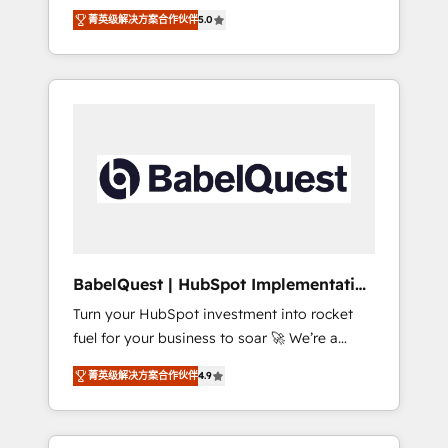
organise that complexity, so your team can
Award - Platform Migration Excellence
菁英级解决方案合作伙伴
5.0
put HubSpot to work... Welcome to our
HubSpot Impact Award - Platform Excellence
Profile! We help with: • CRM implementation,
40+ full-time HubSpot professionals. 100s of
reports, workflows, and team training • CRM
certifications and accreditations with
migration from Salesforce, Pipedrive,
HubSpot.
Dynamics and others • Technical projects
including custom API integrations • AI
governance for HubSpot-centred operations
A little about us: • Boutique 'Elite' team of 12 •
150+ clients across Sales Hub, Marketing
Hub, Service Hub, Data Hub and CMS •
ISO/IEC 27001:2022, ISO 9001:2015, and ISO
BabelQuest | HubSpot Implementation
42001:2023 certified - the AI management
& Consultancy
Turn your HubSpot investment into rocket
standard • GuardHub: our AI governance
fuel for your business to soar 🚀 We’re a
framework, built on ISO 42001 Ready for the
team of accredited HubSpot experts ready
next step? Click the 👈 '𝗖𝗼𝗻𝘁𝗮𝗰𝘁 𝗯𝘂𝘀𝗶𝗻𝗲𝘀𝘀'
菁英级解决方案合作伙伴
4.9
to help you. We can implement the platform
button to get in touch (𝘸𝘦'𝘳𝘦 𝘴𝘶𝘱𝘦𝘳
into complex business environments,
𝘳𝘦𝘴𝘱𝘰𝘯𝘴𝘪𝘷𝘦)
optimise what you've got and make sure you