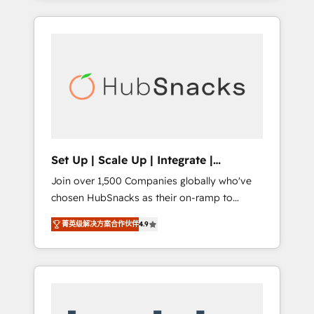
Agency of the Year 🏆2015 Became the 5th
it all (and with great results)! In short, our
Agency to reach Diamond 🏆2014 HubSpot
services include: - HubSpot consultancy:
COS Performance Award 🏆2014 HubSpot
onboarding, training, data migration -
COS Design Award 🏆2013 HubSpot
HubSpot development: websites, custom
Marketplace Provider of the Year 🏆2011
modules, integrations - Marketing & sales
Became a HubSpot Partner 📆Founded in
solutions: digital marketing, advertising,
1997
campaigns, content and design We connect
people, data and technology to improve
customer experiences. With our bright
Set Up | Scale Up | Integrate |
people, exciting ideas and can-do mentality,
HubSnacks FlexPlan
Join over 1,500 Companies globally who've
we ensure revenue growth on a daily basis.
chosen HubSnacks as their on-ramp to
So tell us your challenge; our passionate and
HubSpot since 2014 Simple pay-as-you-go
growth driven team of 100+ experts is ready
菁英级解决方案合作伙伴
4.9
plans that accelerate value... 1️⃣ Set Up |
for you! Driving digital growth |
Onboarding New or Check-fixing existing
www.brightdigital.com
HubSpot portals 2️⃣ Scale Up | 100% HubSpot
Task Execution... Global 24/7 ... All Experts 3️⃣
Integrate | your entire Tech Stack with