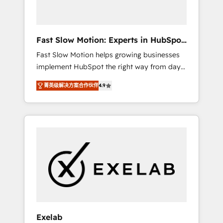
right HubSpot package for your business -
Full CRM, Marketing, and Sales Hub
implementations - Custom dashboards and
Fast Slow Motion: Experts in HubSpot
reporting - Workflow automation and data
& Salesforce
Fast Slow Motion helps growing businesses
clean-up - Sales enablement and team
implement HubSpot the right way from day
training - Ongoing optimisation and RevOps
one — with the flexibility to scale as
support Based in Leeds and London, we
菁英级解决方案合作伙伴
4.9
complexity increases. Highly certified in both
partner with SMEs across the UK who are
HubSpot and Salesforce, we bring deep
ready to turn HubSpot into the growth
experience in CRM implementation,
engine it’s meant to be.
integrations, and data migration across
modern business systems. Built to serve
growing mid-market and enterprise
organizations, our team combines strong
technical execution with real business
perspective. Many of our consultants have
scaled businesses themselves, giving us a
practical understanding of what owners and
Exelab
operators need as their systems, data, and