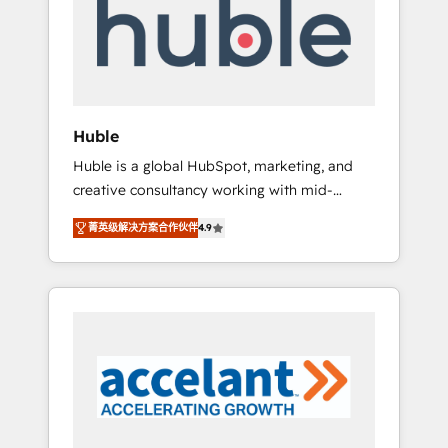
Custom Integrations Slash months from your
API Integration project... ⬅️ Click "Contact
Business" ⬅️ to access 150+ Kickstart
Integration templates that put HubSpot in
the center of your tech stack, syncing... 🛍️
Shopify or WooCommerce 💲 Stripe or
Huble
Paypal 💰 Sage or Netsuite 🤖 Google or
Huble is a global HubSpot, marketing, and
Microsoft ✍️ DocuSign or PandaDoc 🌐
creative consultancy working with mid-
Avalara or Quaderno HubSnacks holds the
market and enterprise businesses. We go
rare Advanced "Custom Integrations"
菁英级解决方案合作伙伴
4.9
beyond implementation, shaping the
Accreditation, securely sync data across... 🔄
strategy, processes, and teams that turn
any apps, in any direction. Stuck on your old
HubSpot into a genuine growth engine.
CRM..? Migrate | seamlessly off your old CRM
Named HubSpot's Global Partner of the Year
onto a clean new HubSpot portal with
in 2024, consistently ranked among their top
Advanced Website and CRM Migrations using
5 partners worldwide, and with over 15 years
our in-house "HubScrub" Tool.
in the ecosystem, Huble has built a track
record that speaks for itself. One company,
one operating model, delivering across