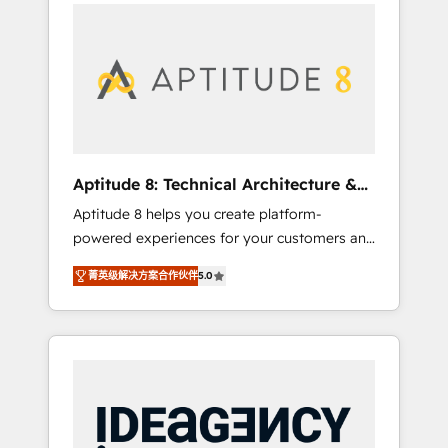
l'international, nous travaillons avec des ETI
contactez notre équipe pour un échange
ambitieuses, des grands groupes voulant
dédié.
aller au-delà d’une simple transformation
digitale et des startups florissantes. Nos 3
grandes expertises sont : ➤ L’intégration de
CRM et de méthodologie RevOps pour
aligner les équipes marketing, commerciales
et support client (data migration,
Aptitude 8: Technical Architecture &
synchronisation API, audit et maintenance) ➤
Deployment
Aptitude 8 helps you create platform-
La création de sites internet de conversion
powered experiences for your customers and
qui transforment les visiteurs en
teams. We build multi-hub solutions and
opportunités d'affaires ➤ La mise en place
菁英级解决方案合作伙伴
5.0
orchestrate operations across your entire
de stratégies d'acquisition marketing (SEO,
tech stack. Aptitude 8 is trusted by top
SEA, inbound, automatisation marketing,
brands such as Lenovo, Bluetooth,
ABM, IA, emailing) Informations clés : - 10 ans
International Sports Sciences Association,
d'expérience - 100+ intégrations CRM
SXSW, Notion, Soundcloud, American Nurses
HubSpot réussies - 40 experts conseil - 150
Association, Randstad, Uber Freight, and
certifications HubSpot cumulées
HubSpot itself. We have the largest technical