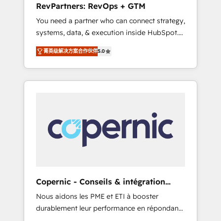
RevPartners: RevOps + GTM
from any legacy CRM. Zero downtime, full
You need a partner who can connect strategy,
data integrity. ➤ Implementation: Configure
systems, data, & execution inside HubSpot.
HubSpot to run your revenue process. Sales,
We bridge the gap where most agencies fall
marketing, and service wired together. ➤ AI
菁英级解决方案合作伙伴
5.0
short by combining GTM strategy with
and Integrations: Layer Breeze AI, custom
technical execution to solve the right
agents, and APIs to remove manual work. ➤
problem with the right solution. As the only
Ongoing Management: Monthly tune-ups,
firm in the world to hold Elite Partner
feature rollouts, adoption coaching. Buying
Accreditations with both HubSpot and Clay,
HubSpot, switching to it, or reviving a stale
our clients gain a unique advantage in CRM
portal? We are built for the work.
architecture, pipeline generation, data
intelligence, and go-to-market execution.
Why B2B Businesses Choose RP: - Secure:
Soc2 compliant 🛡️ - Pricing: Implementations
starting at $1,5k 💵 - Speed: Launch in 14
Copernic - Conseils & intégration
days ⚡ - Global: 75+ RPers across five
HubSpot
Nous aidons les PME et ETI à booster
continents 🌐 - Scale: Largest organically
durablement leur performance en répondant
grown & fastest tiering Elite HubSpot Partner
aux vrais défis : • Intégration de HubSpot