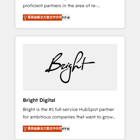
proficient partners in the area of re-
platforming, website design & development.
菁英级解决方案合作伙伴
5.0
We specialize in multi-hub implementations
for mid-market & enterprise companies. We
are woman-owned, powered by coffee, and
we ❤️ dogs. We produce award-winning work
for our clients. 🏆2023 Technical Expertise
Impact Award 🏆2022 Technical Expertise
Impact Award 🏆2022 Platform Migration
Excellence Impact Award 🏆2020 Elite
Solutions Partner 🏆2019 Integrations
HubSpot Impact Award 🏆2019 Marketing
Enablement HubSpot Impact Award 🏆2018
Bright Digital
Website Design HubSpot Impact Award 🏆
Bright is the #1 full-service HubSpot partner
2017 Website Design HubSpot Impact Award
for ambitious companies that want to grow
🏆2016 Growth-Driven Design Agency of the
smarter. From HubSpot onboarding, to
Year 🏆2016 Sales Enablement HubSpot
菁英级解决方案合作伙伴
4.9
training, from developing a new website to
Impact Award 🏆2015 Growth-Driven Design
lead generation and digital marketing; we do