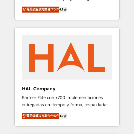
strategies by leveraging technologies and
design Let’s turn your CRM into your growth
菁英级解决方案合作伙伴
4.9
automating their marketing and sales
engine!
processes to generate growth. Our offer
spans from Strategy to Operations. We
specialize in CRM onboarding and
implementation, web design, sales &
marketing automation, and digital marketing.
With extensive experience working with tech
companies and manufacturers since 2002,
we are committed to empowering our clients
and developing their autonomy. Get to grips
with HubSpot through guided
HAL Company
implementation and seamless integration of
Partner Elite con +700 implementaciones
the CRM platform into your digital
entregadas en tiempo y forma, respaldadas
ecosystem. Would you like support in
por 6 acreditaciones de HubSpot y un
deploying your inbound marketing strategy?
菁英级解决方案合作伙伴
4.9
equipo de 6 Certified Trainers avalados por
We'll provide support tailored to your needs
HubSpot Academy. Acompañamos a las
and sales objectives. With 125+ certifications,
empresas en cada etapa de su crecimiento