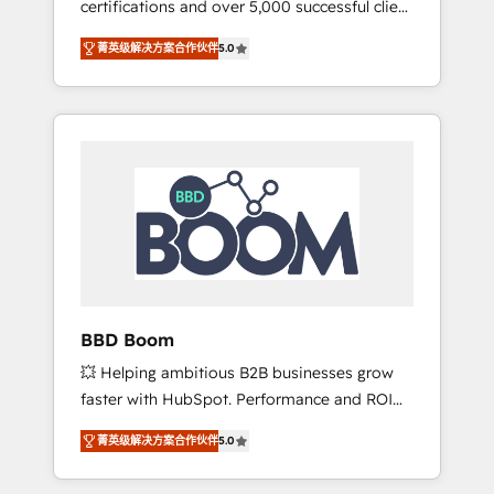
certifications and over 5,000 successful client
confidence and achieve a unified, data-
engagements, Vonazon turns marketing
driven approach to customer engagement.
菁英级解决方案合作伙伴
5.0
complexity into measurable, scalable growth.
From onboarding to enterprise-grade
campaigns, our in-house team builds scalable
strategies that drive long-term revenue. ⚙️
HubSpot Integration & Optimization •
Seamless CRM, CMS, and automation setup •
Complex platform migrations and data
cleanups • Custom APIs and third-party
integrations 📈 End-to-End Revenue
Acceleration • Lifecycle marketing and
pipeline growth programs • Sales enablement
BBD Boom
tools and CRM optimization • Retention
💥 Helping ambitious B2B businesses grow
strategies with customer journey mapping 🏅
faster with HubSpot. Performance and ROI
Elite-Level HubSpot Execution • 750+
focused. 💥 BBD Boom is the HubSpot
onboardings and 2,000+ implementations •
菁英级解决方案合作伙伴
5.0
partner that can help you to HubSpot Better.
Deep expertise across marketing, sales, and
We work with your teams to solve all your
service hubs • Built-in flexibility for startups