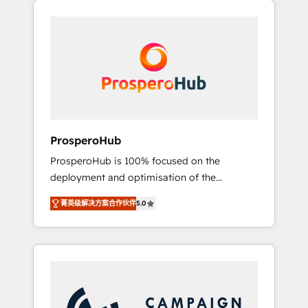
we are part of the most certified Canadian
integrando estrategia, tecnología y procesos
agencies, and we both hold Onboarding
comerciales para potenciar resultados reales.
Accreditations. Based in Canada (coast to
Nos caracterizamos por combinar excelencia
coast), our services are offered in both
técnica con una mirada estratégica a largo
English & French.
plazo.
ProsperoHub
ProsperoHub is 100% focused on the
deployment and optimisation of the
HubSpot CRM platform. Our highly
菁英级解决方案合作伙伴
5.0
experienced team of solutions experts will
ensure that you achieve maximum adoption
and ROI from your HubSpot investment. Use
our extensive HubSpot, sales, marketing,
service and integrations expertise to lead
your team on their HubSpot journey, design