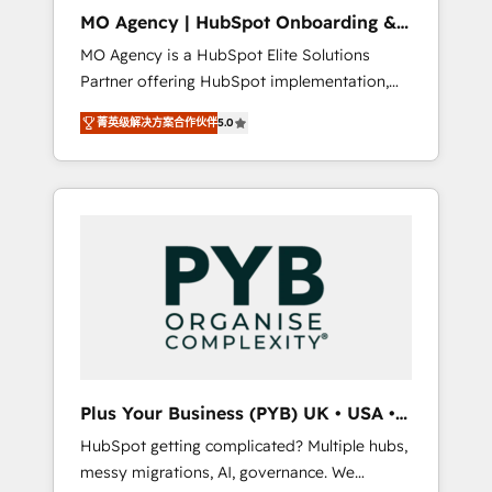
cleanup, and implementation. - Pre-built and
MO Agency | HubSpot Onboarding &
custom integrations across your full tech
Implementation
MO Agency is a HubSpot Elite Solutions
stack. - Custom object setup, CMS builds, and
Partner offering HubSpot implementation,
full-funnel automation. - Dashboards,
marketing automation, CRM and RevOps
lifecycle campaigns, and lead nurturing
菁英级解决方案合作伙伴
5.0
consulting, B2B SEO, paid media, content
sequences. - Cross-hub setup across
marketing, AEO and GEO (AI search
Marketing, Sales, Operations, and Service
optimisation), and HubSpot Content Hub
Hubs. - Ongoing optimization, managed
and WordPress development. We work with
support, and scalable retainers. Let’s make
enterprise and growth-led companies across
HubSpot your most powerful growth engine.
technology, professional services, financial
Built to convert, scale, and drive results.
services and industrial sectors. Offices in
Johannesburg, Cape Town, Dubai & London.
500+ HubSpot CRM implementations
delivered. AI visibility coverage across
ChatGPT, Claude, Perplexity, Gemini and
Plus Your Business (PYB) UK • USA •
Google AI Overviews. HubSpot Impact Award
Europe
HubSpot getting complicated? Multiple hubs,
- Customer First HubSpot Impact Award -
messy migrations, AI, governance. We
Integrations Innovation HubSpot Impact