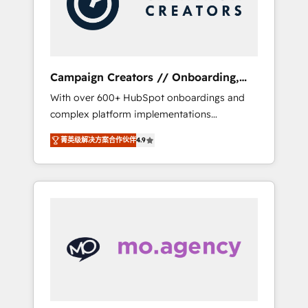
and implement your processes and skilfully
bring your revenue infrastructure to life. Our
collaborative approach keeps you in control
whilst we plan and support the route to your
revenue goals. We have successfully
Campaign Creators // Onboarding,
supported over 500 organisations with
CRM Migration
With over 600+ HubSpot onboardings and
HubSpot implementation, optimisation,
complex platform implementations
training, and adoption assurance. Our tried
delivered, CC is the go-to Elite Solutions
and tested Roadmap methodology will
菁英级解决方案合作伙伴
4.9
Partner for businesses ready to migrate,
ensure that you receive the best deployment
replatform, and scale smarter. We specialize
experience possible. Whether you are new to
in high-impact CRM and CMS migrations and
HubSpot or seeking to turn around a poor
onboarding from platforms like Salesforce,
install, our team have the change
NetSuite, Zoho, Pardot, Marketo, Microsoft
management expertise to deliver the
Dynamics, Wix, WordPress and legacy CRMs,
solutions you need.
turning fragmented systems into unified,
growth-ready HubSpot architectures that
accelerate revenue operations and
performance. - Multi-object CRM migration,