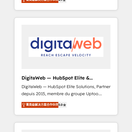
industries. With 150+ HubSpot-certified
experts, we deliver scalable solutions to
complex GTM and RevOps challenges. Our
Expertise 🔹 Onboarding & Implementation:
Accredited HubSpot Partner, ensuring
smooth setup tailored to your GTM motion.
🔹 Migrations: Move from other CRMs to
HubSpot without data loss or downtime. 🔹
RevOps Strategy: Align teams, processes, and
data to drive revenue efficiency. 🔹
Integrations: Connect HubSpot with your tech
DigitaWeb — HubSpot Elite &
stack for better adoption. 🔹 Custom
Intégrations ERP
DigitaWeb — HubSpot Elite Solutions, Partner
Solutions: Build tailored apps, workflows, and
depuis 2015, membre du groupe Uptoo.
configurations. We are SOC 2 Type II and ISO
Nous aidons les ETI et PME B2B à unifier
27001 certified, reinforcing our commitment
菁英级解决方案合作伙伴
5.0
Marketing, Ventes et Service sur HubSpot
to data security and compliance. At
grâce à la Revenue Architecture : alignement
OneMetric, we help revenue teams focus on
des équipes, pipeline prévisible, croissance
the OneMetric that matters most: revenue.
mesurable. 🔌 Intégrations complexes : ERP