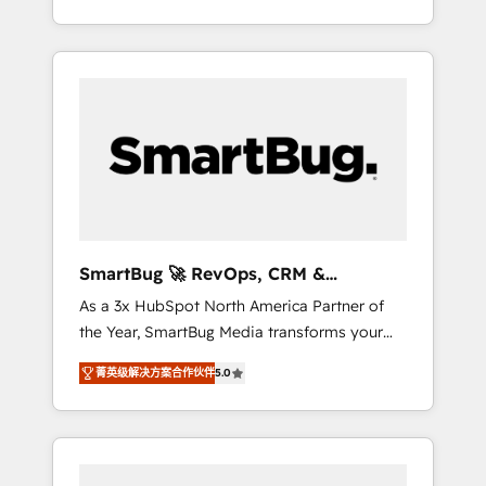
at scale. From predictive intelligence to
OS) to align your leadership and engineer a
conversational AI, we turn data into action
portal that drives predictable revenue
and automation into competitive advantage.
velocity. 🚀 GTM Strategy & Alignment
✦ 150+ implementations ✦ 100+
Workshops & Sprints: Identify "Valleys of
certifications ✦ 7 accreditations
Death" stalling growth. Fix your ICP, Math,
and Story to stop "accelerating a mess." ⚙️
Elite Engineering & AI Scalable Architecture:
Zero-technical-debt setup across all Hubs,
validated by our 7 HubSpot Accreditations.
AI-Powered RevOps: Breeze AI, custom AI
SmartBug 🚀 RevOps, CRM &
agents, and high-integrity migrations for total
Integration Experts
As a 3x HubSpot North America Partner of
reporting clarity. Security & Compliance: SOC
the Year, SmartBug Media transforms your
2 Type I and HIPAA attested for enterprise-
customer lifecycle into a revenue engine. Our
grade data security. 🏆 Why Bluleadz? GTM
菁英级解决方案合作伙伴
5.0
unified ecosystem includes specialized
OS Partner | 16+ Years Experience | 1,000+
divisions Globalia (AI & Software) and Point
Five-Star Reviews
Success Media (Paid Media), making this the
official home for all three brands. 🔄