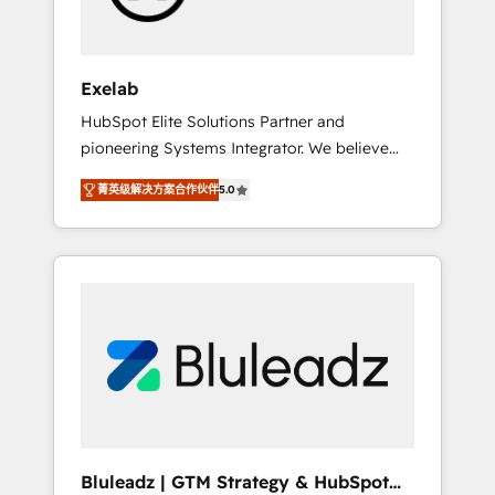
perspective. Many of our consultants have
scaled businesses themselves, giving us a
practical understanding of what owners and
Exelab
operators need as their systems, data, and
HubSpot Elite Solutions Partner and
processes evolve. Since 2014, we’ve
pioneering Systems Integrator. We believe
supported 1,400+ clients across a wide range
technology should serve business strategy,
of industries, including healthcare, software,
菁英级解决方案合作伙伴
5.0
not the other way around. Every engagement
B2B services, manufacturing, financial
begins with clear objectives, customer
services and more. Whether clients are new
journey mapping, and measurable KPIs. Only
to HubSpot or expanding into more
then we architect solutions. The question is
advanced use cases, we focus on delivering
never which features to activate, but which
clean, scalable, AI-ready systems that create
outcomes to deliver. -SYSTEM INTEGRATION-
long-term value and a consistently strong
Connectors, workflows, and data
client experience.
architectures that make HubSpot the
operational hub, integrated with SAP,
Microsoft Dynamics, custom ERPs, and any
enterprise platform. Proprietary apps extend
Bluleadz | GTM Strategy & HubSpot
HubSpot beyond standard configurations. -