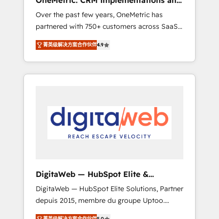
OneMetric: CRM Implementations and
rely on for scalable revenue insights.
GTM engineering
Over the past few years, OneMetric has
partnered with 750+ customers across SaaS,
fintech, healthcare, real estate, and other
菁英级解决方案合作伙伴
4.9
industries. With 150+ HubSpot-certified
experts, we deliver scalable solutions to
complex GTM and RevOps challenges. Our
Expertise 🔹 Onboarding & Implementation:
Accredited HubSpot Partner, ensuring
smooth setup tailored to your GTM motion.
🔹 Migrations: Move from other CRMs to
HubSpot without data loss or downtime. 🔹
RevOps Strategy: Align teams, processes, and
data to drive revenue efficiency. 🔹
Integrations: Connect HubSpot with your tech
DigitaWeb — HubSpot Elite &
stack for better adoption. 🔹 Custom
Intégrations ERP
DigitaWeb — HubSpot Elite Solutions, Partner
Solutions: Build tailored apps, workflows, and
depuis 2015, membre du groupe Uptoo.
configurations. We are SOC 2 Type II and ISO
Nous aidons les ETI et PME B2B à unifier
27001 certified, reinforcing our commitment
菁英级解决方案合作伙伴
5.0