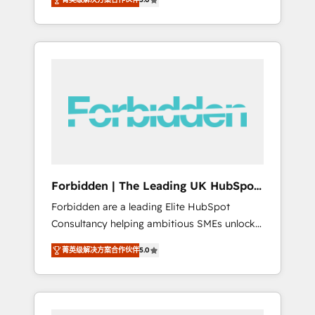
Marketing, Ventes et Service sur HubSpot
to data security and compliance. At
grâce à la Revenue Architecture : alignement
OneMetric, we help revenue teams focus on
des équipes, pipeline prévisible, croissance
the OneMetric that matters most: revenue.
mesurable. 🔌 Intégrations complexes : ERP
(Divalto, Sage X3, Cegid, Pennylane,
Dynamics..), VOIP (Aircall, Ringover, Modjo),
Shopify, Oneflow. 💻 Développements
custom : CRM UI Extensions (React),
Serverless Node.js, Custom Objects, thèmes
HubL, agents IA & Breeze AI. 🎯 Secteurs :
Industrie, Distribution B2B, SaaS, Services
Forbidden | The Leading UK HubSpot
B2B, Immobilier, Viticulture, Finance. 🚀 Nos
Consultancy
Forbidden are a leading Elite HubSpot
livrables : migration sécurisée,
Consultancy helping ambitious SMEs unlock
implémentation Marketing + Sales + Service
the full potential of HubSpot. Too many
Hub, synchronisation ERP ↔ HubSpot temps
菁英级解决方案合作伙伴
5.0
businesses invest in HubSpot but never see
réel, formation équipes. 🏆 +350 projets
the ROI they expected due to poor adoption,
livrés. Accrédités HubSpot CRM
messy data, and disconnected teams getting
Implementation, Data Migration & Custom
in the way. That’s where we come in. We
Integration. 📩 Parlons de votre projet →