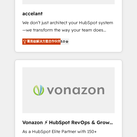
offices and consulting teams in the UK, USA,
Canada, Germany, France, Belgium,
accelant
Singapore, and South Africa. Certified
We don’t just architect your HubSpot system
compliant with ISO/IEC 27001:2022 and ISO
—we transform the way your team does
9001:2015 across all seven international
business. As an Elite HubSpot Solutions
offices and 175+ employees.
菁英级解决方案合作伙伴
5.0
Partner, we specialize in creating tailored,
end-to-end CRM solutions that accelerate
growth, improve operational efficiency, and
ensure faster time to value on HubSpot.
What sets us apart? Our people-centric
approach. From day one, our team takes the
time to deeply understand your unique
needs, crafting custom strategies that deliver
impactful results. Our mission is to empower
you to unlock HubSpot’s full potential—faster.
Through expert training, unmatched
Vonazon ⚡ HubSpot RevOps & Growth
responsiveness, and ongoing support, we
Strategy Experts
As a HubSpot Elite Partner with 150+
equip your team to adopt new systems with