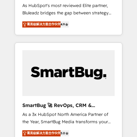
Implementation
As HubSpot's most reviewed Elite partner,
AI-FIRST- AI across customer-facing
Bluleadz bridges the gap between strategy
operations to accelerate decisions,
and execution. We don't just "set up tools" —
streamline processes, and unlock efficiency
菁英级解决方案合作伙伴
4.9
we install the GTM Operating System (GTM
at scale. From predictive intelligence to
OS) to align your leadership and engineer a
conversational AI, we turn data into action
portal that drives predictable revenue
and automation into competitive advantage.
velocity. 🚀 GTM Strategy & Alignment
✦ 150+ implementations ✦ 100+
Workshops & Sprints: Identify "Valleys of
certifications ✦ 7 accreditations
Death" stalling growth. Fix your ICP, Math,
and Story to stop "accelerating a mess." ⚙️
Elite Engineering & AI Scalable Architecture:
Zero-technical-debt setup across all Hubs,
validated by our 7 HubSpot Accreditations.
AI-Powered RevOps: Breeze AI, custom AI
SmartBug 🚀 RevOps, CRM &
agents, and high-integrity migrations for total
Integration Experts
As a 3x HubSpot North America Partner of
reporting clarity. Security & Compliance: SOC
the Year, SmartBug Media transforms your
2 Type I and HIPAA attested for enterprise-
customer lifecycle into a revenue engine. Our
grade data security. 🏆 Why Bluleadz? GTM
菁英级解决方案合作伙伴
5.0
unified ecosystem includes specialized