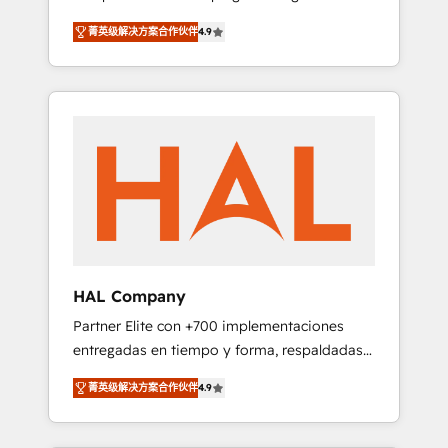
strategies by leveraging technologies and
design Let’s turn your CRM into your growth
菁英级解决方案合作伙伴
4.9
automating their marketing and sales
engine!
processes to generate growth. Our offer
spans from Strategy to Operations. We
specialize in CRM onboarding and
implementation, web design, sales &
marketing automation, and digital marketing.
With extensive experience working with tech
companies and manufacturers since 2002,
we are committed to empowering our clients
and developing their autonomy. Get to grips
with HubSpot through guided
HAL Company
implementation and seamless integration of
Partner Elite con +700 implementaciones
the CRM platform into your digital
entregadas en tiempo y forma, respaldadas
ecosystem. Would you like support in
por 6 acreditaciones de HubSpot y un
deploying your inbound marketing strategy?
菁英级解决方案合作伙伴
4.9
equipo de 6 Certified Trainers avalados por
We'll provide support tailored to your needs
HubSpot Academy. Acompañamos a las
and sales objectives. With 125+ certifications,
empresas en cada etapa de su crecimiento