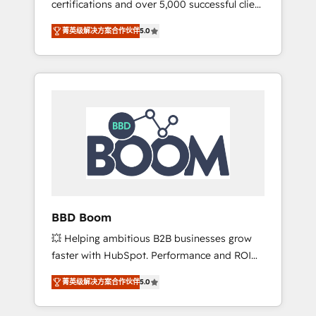
certifications and over 5,000 successful client
confidence and achieve a unified, data-
engagements, Vonazon turns marketing
driven approach to customer engagement.
菁英级解决方案合作伙伴
5.0
complexity into measurable, scalable growth.
From onboarding to enterprise-grade
campaigns, our in-house team builds scalable
strategies that drive long-term revenue. ⚙️
HubSpot Integration & Optimization •
Seamless CRM, CMS, and automation setup •
Complex platform migrations and data
cleanups • Custom APIs and third-party
integrations 📈 End-to-End Revenue
Acceleration • Lifecycle marketing and
pipeline growth programs • Sales enablement
BBD Boom
tools and CRM optimization • Retention
💥 Helping ambitious B2B businesses grow
strategies with customer journey mapping 🏅
faster with HubSpot. Performance and ROI
Elite-Level HubSpot Execution • 750+
focused. 💥 BBD Boom is the HubSpot
onboardings and 2,000+ implementations •
菁英级解决方案合作伙伴
5.0
partner that can help you to HubSpot Better.
Deep expertise across marketing, sales, and
We work with your teams to solve all your
service hubs • Built-in flexibility for startups