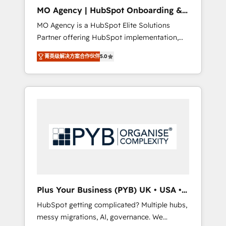
cleanup, and implementation. - Pre-built and
MO Agency | HubSpot Onboarding &
custom integrations across your full tech
Implementation
MO Agency is a HubSpot Elite Solutions
stack. - Custom object setup, CMS builds, and
Partner offering HubSpot implementation,
full-funnel automation. - Dashboards,
marketing automation, CRM and RevOps
lifecycle campaigns, and lead nurturing
菁英级解决方案合作伙伴
5.0
consulting, B2B SEO, paid media, content
sequences. - Cross-hub setup across
marketing, AEO and GEO (AI search
Marketing, Sales, Operations, and Service
optimisation), and HubSpot Content Hub
Hubs. - Ongoing optimization, managed
and WordPress development. We work with
support, and scalable retainers. Let’s make
enterprise and growth-led companies across
HubSpot your most powerful growth engine.
technology, professional services, financial
Built to convert, scale, and drive results.
services and industrial sectors. Offices in
Johannesburg, Cape Town, Dubai & London.
500+ HubSpot CRM implementations
delivered. AI visibility coverage across
ChatGPT, Claude, Perplexity, Gemini and
Plus Your Business (PYB) UK • USA •
Google AI Overviews. HubSpot Impact Award
Europe
HubSpot getting complicated? Multiple hubs,
- Customer First HubSpot Impact Award -
messy migrations, AI, governance. We
Integrations Innovation HubSpot Impact