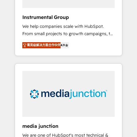
compliant 🛡️ - Onboarding: Implementations
starting from $1,5k - Clay: Elite Studio
Instrumental Group
Solutions Partner 🤝 - Global: 75+ RPers
We help companies scale with HubSpot.
across five continents 🌐 - Scale: Largest
From small projects to growth campaigns, to
organically grown & fastest tiering Elite
CRM and websites. Hire an agency that's
HubSpot Partner 🪴 - CRM: More Sales Hub
菁英级解决方案合作伙伴
4.9
experienced in every inch of HubSpot and
implementations than any other Partner 💻 -
willing to work hand-in-hand with your team
Salesforce: We convert SFDC addicts to
to simplify the complex and build a better
HubSpot evangelists 🧡 Don't pick a
experience for your team and customers.
marketing or technical agency for a GTM
engineer’s job. The choice is yours. Start
winning.
media junction
We are one of HubSpot's most technical &