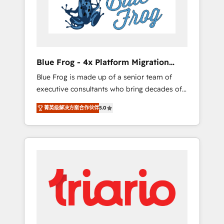
expertise to drive your business forward.
Since 2015 we are fully dedicated to
HubSpot and with an experienced team
(50+), we work with reputable companies in
B2B sectors such as manufacturing, SaaS and
Blue Frog - 4x Platform Migration
business services. We prepare a customized
Award Winner
Blue Frog is made up of a senior team of
business case that demonstrates the value
executive consultants who bring decades of
and impact of your digital transformation,
relevant, real world experience to our client
including a detailed financial rationale with a
菁英级解决方案合作伙伴
5.0
engagements. "Blue Frog is a top, trusted
focus on ROI and TCO. As a trusted extension
partner in HubSpot's ecosystem for a reason.
of your team, we believe in the power of
Their team brings over a decade of
partnership. Together, we embark on a
experience to the table, along with deep
transformational journey that sets your
knowledge of the HubSpot platform and
business up for long-term success. Unlock
strategies for driving growth. They are
your business. If not now, when?
committed to helping our customers grow
and finding solutions that fit their unique
business needs. We are thrilled to have Blue
Frog in the HubSpot ecosystem leading the