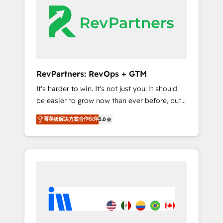
HubSpot Elite Partners with 10+ years of
HubSpot experience 🤝HubSpot Premier
Integration partner 🤝Google Premier Partner
2023 🌟5 HubSpot Accreditations 🌟Won
HubSpot Theme Challenge 2021 🌟
INBOUND’19 HubSpot Rising Star Why us?
RevPartners: RevOps + GTM
Harnessing the full potential of the powerful
It's harder to win. It's not just you. It should
HubSpot CRM. ✔️A team of HubSpot experts
be easier to grow now than ever before, but
backed by over 10+ years of HubSpot
it's not. So our focus is serving you, the
experience ✔️Flexible pricing models —
菁英级解决方案合作伙伴
5.0
person responsible for the revenue number.
Hourly-fee (assigned one Dedicated
We do that by bridging the gap where
HubSpot Admin); Monthly-fee (HubSpot
agencies fail: combining GTM strategy with
Admin + Project Manager); and Fixed Project
technical execution to solve the right
Cost (as per requirement). ✔️Helped over
problem at the right time, with the right
25,000+ customers so far with our HubSpot
solution. We don’t just implement your CRM.
solutions. ✔️Bespoke apps & on-demand
We engineer revenue outcomes for the GTM
bundle services. Connect with us today!
owner on HubSpot. We Build Different
Because We're Built Different: - Secure: Soc2