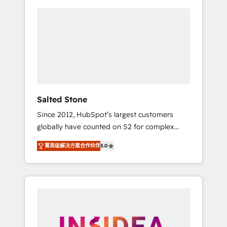
Salted Stone
Since 2012, HubSpot’s largest customers
globally have counted on S2 for complex
migrations, change management, systems
菁英级解决方案合作伙伴
5.0
integration, and creative solutions that
deliver measurable impact and transform
brand experiences As one of the few full-
service creative agencies in the HubSpot
ecosystem, we blend strategy, technology, &
award-winning design to build scalable,
globally regionalized HubSpot websites,