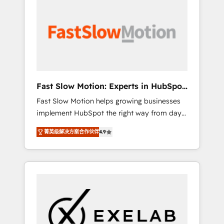
partner with scaling businesses across the UK
digitaweb.com
to design, implement, and optimise HubSpot
so it actually drives revenue, not just reports
on it. Our services include: - Choosing the
right HubSpot package for your business -
Full CRM, Marketing, and Sales Hub
implementations - Custom dashboards and
Fast Slow Motion: Experts in HubSpot
reporting - Workflow automation and data
& Salesforce
Fast Slow Motion helps growing businesses
clean-up - Sales enablement and team
implement HubSpot the right way from day
training - Ongoing optimisation and RevOps
one — with the flexibility to scale as
support Based in Leeds and London, we
菁英级解决方案合作伙伴
4.9
complexity increases. Highly certified in both
partner with SMEs across the UK who are
HubSpot and Salesforce, we bring deep
ready to turn HubSpot into the growth
experience in CRM implementation,
engine it’s meant to be.
integrations, and data migration across
modern business systems. Built to serve
growing mid-market and enterprise
organizations, our team combines strong
technical execution with real business