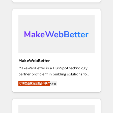
With 2,750+ HubSpot projects delivered and
the revenue maturity model - delivering the
370+ specialists across EMEA, APAC and NAM,
right improvements at the right time so
we de-risk complex CRM programmes and
operations evolve strategically and
accelerate ROI across every HubSpot Hub. 🧭
sustainably as the business grows.
From multi-region migrations to AI-powered
automation, we turn complexity into clarity,
human at global scale. 🏆 HubSpot’s CEO
called us “the partner of the future.” Others
agree it is proof of trust built through
measurable impact.
MakeWebBetter
MakeWebBetter is a HubSpot technology
partner proficient in building solutions to
maximize the operational efficiency of
菁英级解决方案合作伙伴
4.9
HubSpot. The fastest-growing tech-enabler &
facilitator, MakeWebBetter, hands you the
blend of HubSpot expertise & eminent
solutions & integrations. Trust us to
streamline your HubSpot experience. 🚀