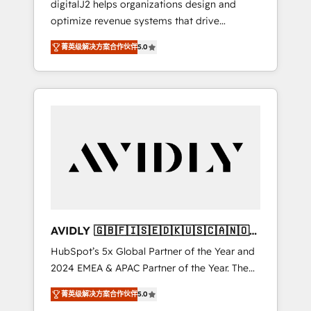
digitalJ2 helps organizations design and
optimize revenue systems that drive
scalable, predictable growth. As a triple-
菁英级解决方案合作伙伴
5.0
accredited HubSpot Solutions Partner, we
specialize in both strategic RevOps planning
and hands-on technical execution - building
the operational foundation companies need
to thrive. Industries we specialize in: -
Manufacturing - Healthcare - Financial
Services - Managed IT (MSP) - Franchises -
Professional Services - And more! How we
help: ✔️ Full HubSpot implementations and
portal optimization ✔️ Data migrations, CRM
architecture, and reporting foundations ✔️
AVIDLY 🇬🇧🇫🇮🇸🇪🇩🇰🇺🇸🇨🇦🇳🇴
Custom integrations and workflow
🇩🇪🇦🇺🇳🇿
HubSpot’s 5x Global Partner of the Year and
automation ✔️ User adoption programs,
2024 EMEA & APAC Partner of the Year. The
training, and enablement Through project-
world’s most experienced and fully
based engagements and ongoing RevOps
菁英级解决方案合作伙伴
5.0
accredited HubSpot Solutions Partner. 🚀
partnerships, we guide organizations through