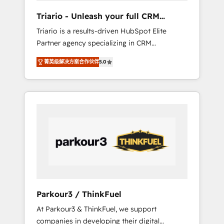
way for customers!" - Yamini Rangan, CEO of
Triario - Unleash your full CRM
HubSpot “Our experience with the team at
potential
Triario is a results-driven HubSpot Elite
Blue Frog has been nothing short of
Partner agency specializing in CRM
extraordinary. Their years of experience and
implementations & migrations, Revenue
quality of skilled staff has earned them a
菁英级解决方案合作伙伴
5.0
Operations, Custom Integrations, Custom AI
trusted reputation within the HubSpot
agents and AI-ready Website Design With
ecosystem as a reliable partner capable of
over 15 years of experience, we help
delivering remarkable experiences for our
companies bridge the gap between
most sophisticated clients.” - Brian Garvey,
marketing, sales, and customer success
VP, Solutions Partner Program, HubSpot.
through smart automation, data hygiene, and
tailored HubSpot solutions. Our clients
choose us because we blend the expertise of
a global consultancy with the care and agility
of a boutique firm. At Triario, we’re big
enough to deliver but small enough to listen.
Parkour3 / ThinkFuel
Our Services: HubSpot implementations &
At Parkour3 & ThinkFuel, we support
data migration Custom AI agents Revenue
companies in developing their digital
Operations API integrations AI-ready Website