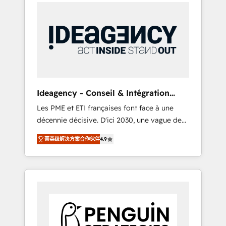
International Sports Sciences Association,
d'expérience - 100+ intégrations CRM
SXSW, Notion, Soundcloud, American Nurses
HubSpot réussies - 40 experts conseil - 150
Association, Randstad, Uber Freight, and
certifications HubSpot cumulées
HubSpot itself. We have the largest technical
consulting team of any HubSpot partner and
expertise across operational strategy,
business-first process building, system
integration, custom development, and
Ideagency - Conseil & Intégration
extensibility. When you work with Aptitude 8,
HubSpot
Les PME et ETI françaises font face à une
you get a team – not an individual – with
décennie décisive. D'ici 2030, une vague de
embedded consulting, strategy,
consolidation va recomposer le marché.
development, and project management. We
菁英级解决方案合作伙伴
4.9
Seules survivront les entreprises qui auront
have 100% US-based, FTE team members.
réussi leur transformation. Le problème ?
We offer project-based and managed
58% des dirigeants savent que l'IA est vitale
services engagements that include new
pour leur survie. Mais 57% n'ont aucune
HubSpot implementations, migrations from
stratégie. Et 43% ne maîtrisent même pas
other platforms, systems integration,
leurs données. C'est le paradoxe français :
extensibility, custom development, and
conscience totale, action nulle. La solution
ongoing RevOps support.