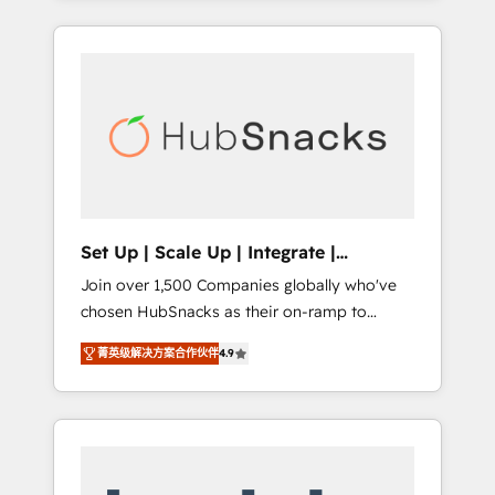
Agency of the Year 🏆2015 Became the 5th
it all (and with great results)! In short, our
Agency to reach Diamond 🏆2014 HubSpot
services include: - HubSpot consultancy:
COS Performance Award 🏆2014 HubSpot
onboarding, training, data migration -
COS Design Award 🏆2013 HubSpot
HubSpot development: websites, custom
Marketplace Provider of the Year 🏆2011
modules, integrations - Marketing & sales
Became a HubSpot Partner 📆Founded in
solutions: digital marketing, advertising,
1997
campaigns, content and design We connect
people, data and technology to improve
customer experiences. With our bright
Set Up | Scale Up | Integrate |
people, exciting ideas and can-do mentality,
HubSnacks FlexPlan
Join over 1,500 Companies globally who've
we ensure revenue growth on a daily basis.
chosen HubSnacks as their on-ramp to
So tell us your challenge; our passionate and
HubSpot since 2014 Simple pay-as-you-go
growth driven team of 100+ experts is ready
菁英级解决方案合作伙伴
4.9
plans that accelerate value... 1️⃣ Set Up |
for you! Driving digital growth |
Onboarding New or Check-fixing existing
www.brightdigital.com
HubSpot portals 2️⃣ Scale Up | 100% HubSpot
Task Execution... Global 24/7 ... All Experts 3️⃣
Integrate | your entire Tech Stack with