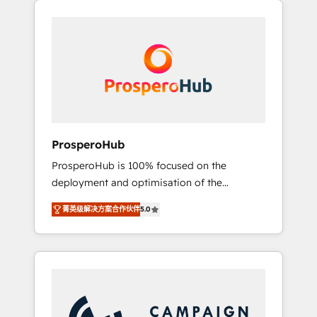
we are part of the most certified Canadian
integrando estrategia, tecnología y procesos
agencies, and we both hold Onboarding
comerciales para potenciar resultados reales.
Accreditations. Based in Canada (coast to
Nos caracterizamos por combinar excelencia
coast), our services are offered in both
técnica con una mirada estratégica a largo
English & French.
plazo.
ProsperoHub
ProsperoHub is 100% focused on the
deployment and optimisation of the
HubSpot CRM platform. Our highly
菁英级解决方案合作伙伴
5.0
experienced team of solutions experts will
ensure that you achieve maximum adoption
and ROI from your HubSpot investment. Use
our extensive HubSpot, sales, marketing,
service and integrations expertise to lead
your team on their HubSpot journey, design