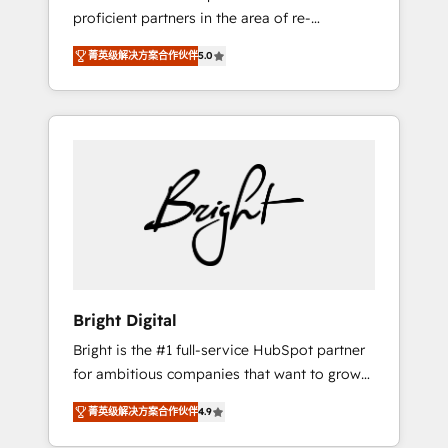
proficient partners in the area of re-
platforming, website design & development.
菁英级解决方案合作伙伴
5.0
We specialize in multi-hub implementations
for mid-market & enterprise companies. We
are woman-owned, powered by coffee, and
we ❤️ dogs. We produce award-winning work
for our clients. 🏆2023 Technical Expertise
Impact Award 🏆2022 Technical Expertise
Impact Award 🏆2022 Platform Migration
Excellence Impact Award 🏆2020 Elite
Solutions Partner 🏆2019 Integrations
HubSpot Impact Award 🏆2019 Marketing
Enablement HubSpot Impact Award 🏆2018
Bright Digital
Website Design HubSpot Impact Award 🏆
Bright is the #1 full-service HubSpot partner
2017 Website Design HubSpot Impact Award
for ambitious companies that want to grow
🏆2016 Growth-Driven Design Agency of the
smarter. From HubSpot onboarding, to
Year 🏆2016 Sales Enablement HubSpot
菁英级解决方案合作伙伴
4.9
training, from developing a new website to
Impact Award 🏆2015 Growth-Driven Design
lead generation and digital marketing; we do