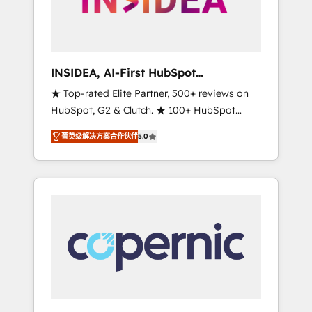
integrated marketing campaigns, & RevOps
frameworks that fuel long-term success We
connect the entire customer lifecycle through
seamless integrations, ensure long-term
INSIDEA, AI-First HubSpot
adoption with change-management
Onboarding & RevOps
★ Top-rated Elite Partner, 500+ reviews on
programs, and align marketing, sales, and
HubSpot, G2 & Clutch. ★ 100+ HubSpot
service to drive sustainable growth With 6
Certified Experts & Trainers across the team
key HubSpot accreditations and experience
菁英级解决方案合作伙伴
5.0
★ 1,500+ implementations across five
across hundreds of organizations in dozens
continents ★ AI-First, RevOps-led,
of industries, there’s a good chance one of
Onboarding obsessed ★ Company of the
our globally integrated teams has worked
Year 2024/25 INSIDEA helps growing
with clients just like you Let’s explore
companies turn HubSpot into a revenue
whether S2 is the partner you’ve been
engine. We onboard your team, migrate your
looking for...and get your next big initiative
data, and build AI-powered workflows that
moving!
drive adoption from week one, in your time
zone. What we do ➤ Onboarding: Live in
weeks, with workflows built around your
business, not a template. ➤ Migration: Move