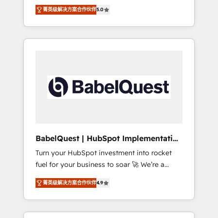
organise that complexity, so your team can
Award - Platform Migration Excellence
菁英级解决方案合作伙伴
5.0
put HubSpot to work... Welcome to our
HubSpot Impact Award - Platform Excellence
Profile! We help with: • CRM implementation,
40+ full-time HubSpot professionals. 100s of
reports, workflows, and team training • CRM
certifications and accreditations with
migration from Salesforce, Pipedrive,
HubSpot.
Dynamics and others • Technical projects
including custom API integrations • AI
governance for HubSpot-centred operations
A little about us: • Boutique 'Elite' team of 12 •
150+ clients across Sales Hub, Marketing
Hub, Service Hub, Data Hub and CMS •
ISO/IEC 27001:2022, ISO 9001:2015, and ISO
BabelQuest | HubSpot Implementation
42001:2023 certified - the AI management
& Consultancy
Turn your HubSpot investment into rocket
standard • GuardHub: our AI governance
fuel for your business to soar 🚀 We’re a
framework, built on ISO 42001 Ready for the
team of accredited HubSpot experts ready
next step? Click the 👈 '𝗖𝗼𝗻𝘁𝗮𝗰𝘁 𝗯𝘂𝘀𝗶𝗻𝗲𝘀𝘀'
菁英级解决方案合作伙伴
4.9
to help you. We can implement the platform
button to get in touch (𝘸𝘦'𝘳𝘦 𝘴𝘶𝘱𝘦𝘳
into complex business environments,
𝘳𝘦𝘴𝘱𝘰𝘯𝘴𝘪𝘷𝘦)
optimise what you've got and make sure you