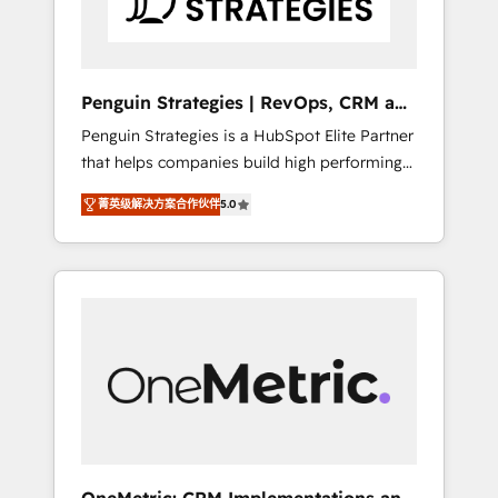
s'appelle l'Entreprise Augmentée. Ce n'est pas
une entreprise qui utilise l'IA. C'est une
organisation qui a réussi la symbiose entre
l'expertise humaine et l'intelligence artificielle.
Penguin Strategies | RevOps, CRM and
Pas pour remplacer l'humain, mais pour
AI
Penguin Strategies is a HubSpot Elite Partner
l'augmenter. Chez Ideagency, nous
that helps companies build high performing
accompagnons cette transformation. D'abord
revenue operations across complex sales
les fondations : des données unifiées, des
菁英级解决方案合作伙伴
5.0
cycles, multi system environments and global
processus alignés. Ensuite l'augmentation :
SaaS or manufacturing teams. Trusted by
l'IA là où elle crée de la valeur. Et surtout :
leading enterprises and fast growing scale
l'humain qui reste au centre. Parce que la
ups including Sony, Rapyd, Fiverr, XM Cyber,
vraie performance vient de l'intérieur. Act
Bridgepointe Technologies, EMA Design
Inside. Stand Out.
Automation and Uptive. 📊 RevOps & data
architecture 🔗 CRM migrations & End to end
integrations 🤖 AI workflows & enrichment 📘
Team enablement & company-wide adoption
We create HubSpot environments that teams
use with confidence and that leadership can