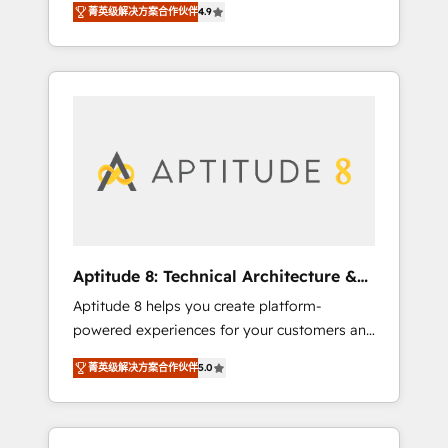
vos enjeux et intégrons parfaitement
菁英级解决方案合作伙伴
4.9
nouveaux clients, l'intégration CRM et le
HubSpot dans votre organisation. Pour toute
développement des revenus auprès de vos
question technique ou besoin de
comptes existants. En France et à
structuration de votre projet HubSpot,
l'international, nous travaillons avec des ETI
contactez notre équipe pour un échange
ambitieuses, des grands groupes voulant
dédié.
aller au-delà d’une simple transformation
digitale et des startups florissantes. Nos 3
grandes expertises sont : ➤ L’intégration de
CRM et de méthodologie RevOps pour
aligner les équipes marketing, commerciales
et support client (data migration,
Aptitude 8: Technical Architecture &
synchronisation API, audit et maintenance) ➤
Deployment
Aptitude 8 helps you create platform-
La création de sites internet de conversion
powered experiences for your customers and
qui transforment les visiteurs en
teams. We build multi-hub solutions and
opportunités d'affaires ➤ La mise en place
菁英级解决方案合作伙伴
5.0
orchestrate operations across your entire
de stratégies d'acquisition marketing (SEO,
tech stack. Aptitude 8 is trusted by top
SEA, inbound, automatisation marketing,
brands such as Lenovo, Bluetooth,
ABM, IA, emailing) Informations clés : - 10 ans