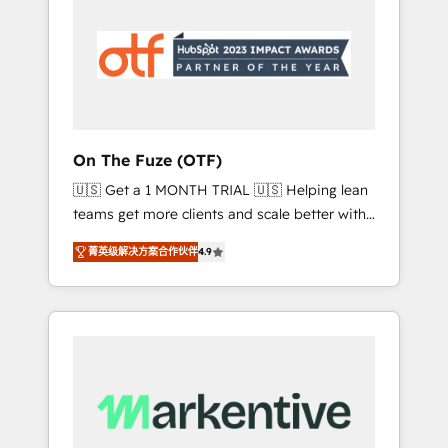
apps, tailored to your business. Together, we
unlock results, fast. ⚙️CRM & RevOps: Align all
Hubs to your buyer journey for clean data,
scalability, & reporting. 🎯Demand Gen &
ABM: Drive pipeline with inbound, ABM, AEO,
SEO, & paid media that fuel growth. 👩‍💻Web
Design: Build high-performing websites with
On The Fuze (OTF)
UX, messaging, & conversion strategy that
🇺🇸 Get a 1 MONTH TRIAL 🇺🇸 Helping lean
drive results. 🤖AI Strategy: Activate Breeze
teams get more clients and scale better with
Agents, configure HubSpot AI, & maximize
our HubSpot Consulting & 'Done For You'
AEO with tailored AI services. 🧩Integrations:
菁英级解决方案合作伙伴
4.9
Services. 🚀 Who We Work With 🚀 We help
Extend HubSpot with custom integrations,
lean, growing companies: - Win more
hosting, & maintenance. As HubSpot’s only
business - Reduce no-shows - Improve lead
Elite Partner with all 8 Accreditations and a 3×
& deal conversion rates - Scale with less
Partner of the Year, New Breed turns
headcount ...by using HubSpot's full
HubSpot into your engine for measurable,
capabilities. 🤓 What do you get? 🤓 Our
durable growth.
client's are too busy to learn the ins-and-outs
of HubSpot. We give you a Personal