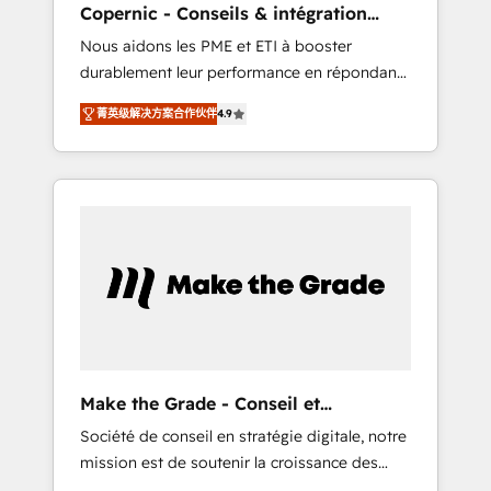
Copernic - Conseils & intégration
from any legacy CRM. Zero downtime, full
HubSpot
Nous aidons les PME et ETI à booster
data integrity. ➤ Implementation: Configure
durablement leur performance en répondant
HubSpot to run your revenue process. Sales,
aux vrais défis : • Intégration de HubSpot
marketing, and service wired together. ➤ AI
菁英级解决方案合作伙伴
4.9
avec d’autres outils (ERP, téléphonie, etc.) •
and Integrations: Layer Breeze AI, custom
Alignement des équipes grâce à un outil et
agents, and APIs to remove manual work. ➤
des données partagées • Amélioration de la
Ongoing Management: Monthly tune-ups,
collecte et de l’analyse des données pour des
feature rollouts, adoption coaching. Buying
décisions éclairées • Optimisation de
HubSpot, switching to it, or reviving a stale
l’efficacité et de la productivité des équipes
portal? We are built for the work.
Notre équipe de 30 consultants certifiés
HubSpot aborde chaque projet avec un
engagement total, alignant processus métiers
et technologie, et guidant vos équipes à
travers le changement, tout en centrant vos
Make the Grade - Conseil et
objectifs d’entreprise. Grâce à une
intégrateur HubSpot
Société de conseil en stratégie digitale, notre
méthodologie éprouvée auprès de plus de
mission est de soutenir la croissance des
400 clients, nous comprenons rapidement
entreprises B2B à travers l’acquisition de