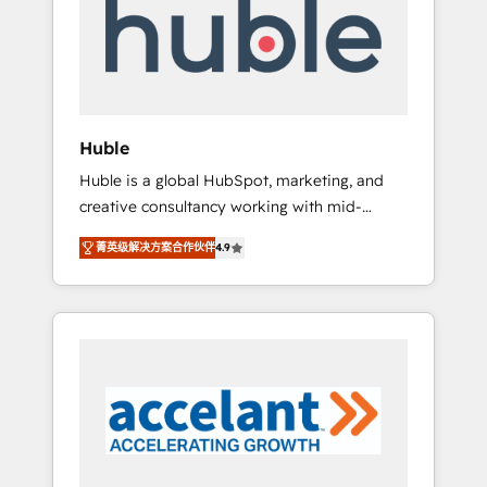
Custom Integrations Slash months from your
API Integration project... ⬅️ Click "Contact
Business" ⬅️ to access 150+ Kickstart
Integration templates that put HubSpot in
the center of your tech stack, syncing... 🛍️
Shopify or WooCommerce 💲 Stripe or
Huble
Paypal 💰 Sage or Netsuite 🤖 Google or
Huble is a global HubSpot, marketing, and
Microsoft ✍️ DocuSign or PandaDoc 🌐
creative consultancy working with mid-
Avalara or Quaderno HubSnacks holds the
market and enterprise businesses. We go
rare Advanced "Custom Integrations"
菁英级解决方案合作伙伴
4.9
beyond implementation, shaping the
Accreditation, securely sync data across... 🔄
strategy, processes, and teams that turn
any apps, in any direction. Stuck on your old
HubSpot into a genuine growth engine.
CRM..? Migrate | seamlessly off your old CRM
Named HubSpot's Global Partner of the Year
onto a clean new HubSpot portal with
in 2024, consistently ranked among their top
Advanced Website and CRM Migrations using
5 partners worldwide, and with over 15 years
our in-house "HubScrub" Tool.
in the ecosystem, Huble has built a track
record that speaks for itself. One company,
one operating model, delivering across