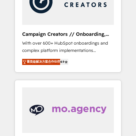
and implement your processes and skilfully
bring your revenue infrastructure to life. Our
collaborative approach keeps you in control
whilst we plan and support the route to your
revenue goals. We have successfully
Campaign Creators // Onboarding,
supported over 500 organisations with
CRM Migration
With over 600+ HubSpot onboardings and
HubSpot implementation, optimisation,
complex platform implementations
training, and adoption assurance. Our tried
delivered, CC is the go-to Elite Solutions
and tested Roadmap methodology will
菁英级解决方案合作伙伴
4.9
Partner for businesses ready to migrate,
ensure that you receive the best deployment
replatform, and scale smarter. We specialize
experience possible. Whether you are new to
in high-impact CRM and CMS migrations and
HubSpot or seeking to turn around a poor
onboarding from platforms like Salesforce,
install, our team have the change
NetSuite, Zoho, Pardot, Marketo, Microsoft
management expertise to deliver the
Dynamics, Wix, WordPress and legacy CRMs,
solutions you need.
turning fragmented systems into unified,
growth-ready HubSpot architectures that
accelerate revenue operations and
performance. - Multi-object CRM migration,