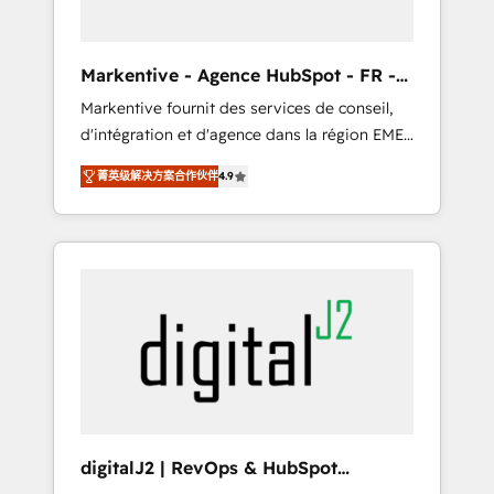
Consultant + Tech Team to handle the heavy
lifting of mapping out AND building your
ideal system. + Get best practices and 'don't
Markentive - Agence HubSpot - FR -
know what you don't know'
EN
Markentive fournit des services de conseil,
recommendations to maximize conversions!
d'intégration et d'agence dans la région EMEA
OTF is an Elite Partner (top 1% of 6,500+
et North America. Avec plus de 115 experts en
Partners) and was named 2023 HubSpot
菁英级解决方案合作伙伴
4.9
marketing automation, Growth, Revops, CRM
Partner of the Year 💥 Trusted by 2,500+
et webdesign. Markentive is both a
companies to help them scale and close
consulting firm, a digital agency and an
more business, by using HubSpot (the right
integrator. With over 115 experts in marketing
way). ⭐️ Here's more info:
automation, growth, revops, CRM and
www.onthefuze.com/hubspot-admin Contact
webdesign (We focus on EMEA - USA
us to learn more!
customers).
digitalJ2 | RevOps & HubSpot
Implementations