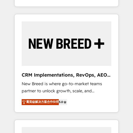
OS Partner | 16+ Years Experience | 1,000+
divisions Globalia (AI & Software) and Point
Five-Star Reviews
Success Media (Paid Media), making this the
official home for all three brands. 🔄
Implementation & Integration - Seamless
migrations and system integrations powered
by Globalia’s technical development team. -
19 HubSpot-certified trainers to drive
platform adoption. 📈 Revenue Generation -
Full-funnel marketing and high-performance
advertising via Point Success Media. - Expert
CRM Implementations, RevOps, AEO
deployment of Breeze AI and custom agents
+ Web, Demand Gen
New Breed is where go-to-market teams
to automate growth. 🏆 Elite Excellence - 8
partner to unlock growth, scale, and
platform accreditations and deep HIPAA-
transformation. We help companies activate
compliance expertise. - A team of 250+
菁英级解决方案合作伙伴
5.0
HubSpot’s AI-powered customer platform
experts dedicated to your resilient growth.
and operationalize HubSpot’s Loop
Marketing framework through expert-led
services, smart agents, and purpose-built