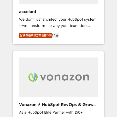
offices and consulting teams in the UK, USA,
Canada, Germany, France, Belgium,
accelant
Singapore, and South Africa. Certified
We don’t just architect your HubSpot system
compliant with ISO/IEC 27001:2022 and ISO
—we transform the way your team does
9001:2015 across all seven international
business. As an Elite HubSpot Solutions
offices and 175+ employees.
菁英级解决方案合作伙伴
5.0
Partner, we specialize in creating tailored,
end-to-end CRM solutions that accelerate
growth, improve operational efficiency, and
ensure faster time to value on HubSpot.
What sets us apart? Our people-centric
approach. From day one, our team takes the
time to deeply understand your unique
needs, crafting custom strategies that deliver
impactful results. Our mission is to empower
you to unlock HubSpot’s full potential—faster.
Through expert training, unmatched
Vonazon ⚡ HubSpot RevOps & Growth
responsiveness, and ongoing support, we
Strategy Experts
As a HubSpot Elite Partner with 150+
equip your team to adopt new systems with