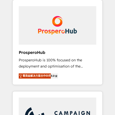
we are part of the most certified Canadian
integrando estrategia, tecnología y procesos
agencies, and we both hold Onboarding
comerciales para potenciar resultados reales.
Accreditations. Based in Canada (coast to
Nos caracterizamos por combinar excelencia
coast), our services are offered in both
técnica con una mirada estratégica a largo
English & French.
plazo.
ProsperoHub
ProsperoHub is 100% focused on the
deployment and optimisation of the
HubSpot CRM platform. Our highly
菁英级解决方案合作伙伴
5.0
experienced team of solutions experts will
ensure that you achieve maximum adoption
and ROI from your HubSpot investment. Use
our extensive HubSpot, sales, marketing,
service and integrations expertise to lead
your team on their HubSpot journey, design