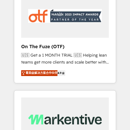
apps, tailored to your business. Together, we
unlock results, fast. ⚙️CRM & RevOps: Align all
Hubs to your buyer journey for clean data,
scalability, & reporting. 🎯Demand Gen &
ABM: Drive pipeline with inbound, ABM, AEO,
SEO, & paid media that fuel growth. 👩‍💻Web
Design: Build high-performing websites with
On The Fuze (OTF)
UX, messaging, & conversion strategy that
🇺🇸 Get a 1 MONTH TRIAL 🇺🇸 Helping lean
drive results. 🤖AI Strategy: Activate Breeze
teams get more clients and scale better with
Agents, configure HubSpot AI, & maximize
our HubSpot Consulting & 'Done For You'
AEO with tailored AI services. 🧩Integrations:
菁英级解决方案合作伙伴
4.9
Services. 🚀 Who We Work With 🚀 We help
Extend HubSpot with custom integrations,
lean, growing companies: - Win more
hosting, & maintenance. As HubSpot’s only
business - Reduce no-shows - Improve lead
Elite Partner with all 8 Accreditations and a 3×
& deal conversion rates - Scale with less
Partner of the Year, New Breed turns
headcount ...by using HubSpot's full
HubSpot into your engine for measurable,
capabilities. 🤓 What do you get? 🤓 Our
durable growth.
client's are too busy to learn the ins-and-outs
of HubSpot. We give you a Personal