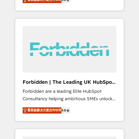
Marketing, Ventes et Service sur HubSpot
to data security and compliance. At
grâce à la Revenue Architecture : alignement
OneMetric, we help revenue teams focus on
des équipes, pipeline prévisible, croissance
the OneMetric that matters most: revenue.
mesurable. 🔌 Intégrations complexes : ERP
(Divalto, Sage X3, Cegid, Pennylane,
Dynamics..), VOIP (Aircall, Ringover, Modjo),
Shopify, Oneflow. 💻 Développements
custom : CRM UI Extensions (React),
Serverless Node.js, Custom Objects, thèmes
HubL, agents IA & Breeze AI. 🎯 Secteurs :
Industrie, Distribution B2B, SaaS, Services
Forbidden | The Leading UK HubSpot
B2B, Immobilier, Viticulture, Finance. 🚀 Nos
Consultancy
Forbidden are a leading Elite HubSpot
livrables : migration sécurisée,
Consultancy helping ambitious SMEs unlock
implémentation Marketing + Sales + Service
the full potential of HubSpot. Too many
Hub, synchronisation ERP ↔ HubSpot temps
菁英级解决方案合作伙伴
5.0
businesses invest in HubSpot but never see
réel, formation équipes. 🏆 +350 projets
the ROI they expected due to poor adoption,
livrés. Accrédités HubSpot CRM
messy data, and disconnected teams getting
Implementation, Data Migration & Custom
in the way. That’s where we come in. We
Integration. 📩 Parlons de votre projet →