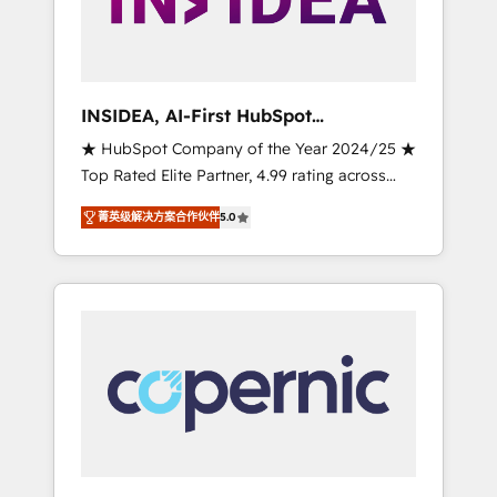
integrated marketing campaigns, & RevOps
frameworks that fuel long-term success We
connect the entire customer lifecycle through
seamless integrations, ensure long-term
INSIDEA, AI-First HubSpot
adoption with change-management
Onboarding & RevOps
★ HubSpot Company of the Year 2024/25 ★
programs, and align marketing, sales, and
Top Rated Elite Partner, 4.99 rating across
service to drive sustainable growth With 6
500+ reviews ★ 100+ HubSpot Certified
key HubSpot accreditations and experience
菁英级解决方案合作伙伴
5.0
Experts & Trainers across the team ★ 1,500+
across hundreds of organizations in dozens
implementations across five continents ★ AI-
of industries, there’s a good chance one of
First, RevOps-led, Onboarding obsessed
our globally integrated teams has worked
INSIDEA helps growing companies turn
with clients just like you Let’s explore
HubSpot into a revenue engine. We onboard
whether S2 is the partner you’ve been
your team, migrate your data, and build AI-
looking for...and get your next big initiative
powered workflows that drive adoption from
moving!
week one, in your time zone. What we do ➤
Onboarding: Live in weeks, with workflows
built around your business, not a template. ➤
Migration: Move from any legacy CRM. Zero