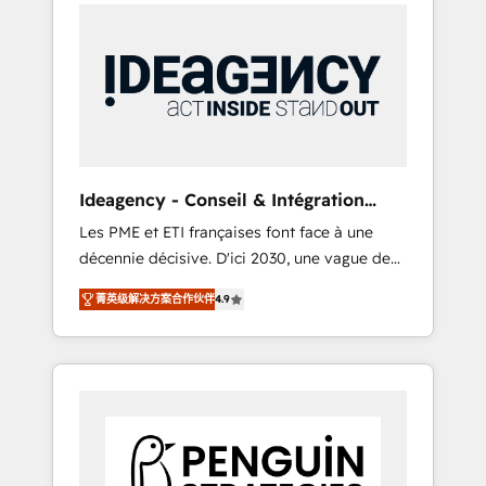
International Sports Sciences Association,
d'expérience - 100+ intégrations CRM
SXSW, Notion, Soundcloud, American Nurses
HubSpot réussies - 40 experts conseil - 150
Association, Randstad, Uber Freight, and
certifications HubSpot cumulées
HubSpot itself. We have the largest technical
consulting team of any HubSpot partner and
expertise across operational strategy,
business-first process building, system
integration, custom development, and
Ideagency - Conseil & Intégration
extensibility. When you work with Aptitude 8,
HubSpot
Les PME et ETI françaises font face à une
you get a team – not an individual – with
décennie décisive. D'ici 2030, une vague de
embedded consulting, strategy,
consolidation va recomposer le marché.
development, and project management. We
菁英级解决方案合作伙伴
4.9
Seules survivront les entreprises qui auront
have 100% US-based, FTE team members.
réussi leur transformation. Le problème ?
We offer project-based and managed
58% des dirigeants savent que l'IA est vitale
services engagements that include new
pour leur survie. Mais 57% n'ont aucune
HubSpot implementations, migrations from
stratégie. Et 43% ne maîtrisent même pas
other platforms, systems integration,
leurs données. C'est le paradoxe français :
extensibility, custom development, and
conscience totale, action nulle. La solution
ongoing RevOps support.