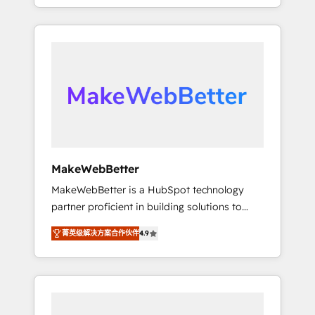
With 2,750+ HubSpot projects delivered and
the revenue maturity model - delivering the
370+ specialists across EMEA, APAC and NAM,
right improvements at the right time so
we de-risk complex CRM programmes and
operations evolve strategically and
accelerate ROI across every HubSpot Hub. 🧭
sustainably as the business grows.
From multi-region migrations to AI-powered
automation, we turn complexity into clarity,
human at global scale. 🏆 HubSpot’s CEO
called us “the partner of the future.” Others
agree it is proof of trust built through
measurable impact.
MakeWebBetter
MakeWebBetter is a HubSpot technology
partner proficient in building solutions to
maximize the operational efficiency of
菁英级解决方案合作伙伴
4.9
HubSpot. The fastest-growing tech-enabler &
facilitator, MakeWebBetter, hands you the
blend of HubSpot expertise & eminent
solutions & integrations. Trust us to
streamline your HubSpot experience. 🚀