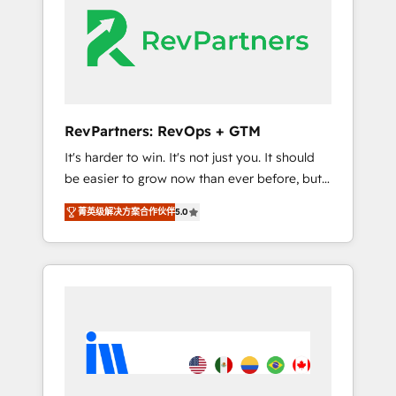
HubSpot Elite Partners with 10+ years of
HubSpot experience 🤝HubSpot Premier
Integration partner 🤝Google Premier Partner
2023 🌟5 HubSpot Accreditations 🌟Won
HubSpot Theme Challenge 2021 🌟
INBOUND’19 HubSpot Rising Star Why us?
RevPartners: RevOps + GTM
Harnessing the full potential of the powerful
It's harder to win. It's not just you. It should
HubSpot CRM. ✔️A team of HubSpot experts
be easier to grow now than ever before, but
backed by over 10+ years of HubSpot
it's not. So our focus is serving you, the
experience ✔️Flexible pricing models —
菁英级解决方案合作伙伴
5.0
person responsible for the revenue number.
Hourly-fee (assigned one Dedicated
We do that by bridging the gap where
HubSpot Admin); Monthly-fee (HubSpot
agencies fail: combining GTM strategy with
Admin + Project Manager); and Fixed Project
technical execution to solve the right
Cost (as per requirement). ✔️Helped over
problem at the right time, with the right
25,000+ customers so far with our HubSpot
solution. We don’t just implement your CRM.
solutions. ✔️Bespoke apps & on-demand
We engineer revenue outcomes for the GTM
bundle services. Connect with us today!
owner on HubSpot. We Build Different
Because We're Built Different: - Secure: Soc2