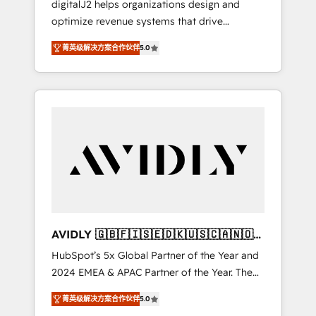
digitalJ2 helps organizations design and
optimize revenue systems that drive
scalable, predictable growth. As a triple-
菁英级解决方案合作伙伴
5.0
accredited HubSpot Solutions Partner, we
specialize in both strategic RevOps planning
and hands-on technical execution - building
the operational foundation companies need
to thrive. Industries we specialize in: -
Manufacturing - Healthcare - Financial
Services - Managed IT (MSP) - Franchises -
Professional Services - And more! How we
help: ✔️ Full HubSpot implementations and
portal optimization ✔️ Data migrations, CRM
architecture, and reporting foundations ✔️
AVIDLY 🇬🇧🇫🇮🇸🇪🇩🇰🇺🇸🇨🇦🇳🇴
Custom integrations and workflow
🇩🇪🇦🇺🇳🇿
HubSpot’s 5x Global Partner of the Year and
automation ✔️ User adoption programs,
2024 EMEA & APAC Partner of the Year. The
training, and enablement Through project-
world’s most experienced and fully
based engagements and ongoing RevOps
菁英级解决方案合作伙伴
5.0
accredited HubSpot Solutions Partner. 🚀
partnerships, we guide organizations through