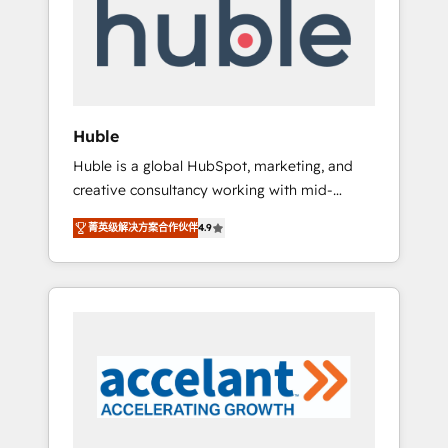
Custom Integrations Slash months from your
API Integration project... ⬅️ Click "Contact
Business" ⬅️ to access 150+ Kickstart
Integration templates that put HubSpot in
the center of your tech stack, syncing... 🛍️
Shopify or WooCommerce 💲 Stripe or
Huble
Paypal 💰 Sage or Netsuite 🤖 Google or
Huble is a global HubSpot, marketing, and
Microsoft ✍️ DocuSign or PandaDoc 🌐
creative consultancy working with mid-
Avalara or Quaderno HubSnacks holds the
market and enterprise businesses. We go
rare Advanced "Custom Integrations"
菁英级解决方案合作伙伴
4.9
beyond implementation, shaping the
Accreditation, securely sync data across... 🔄
strategy, processes, and teams that turn
any apps, in any direction. Stuck on your old
HubSpot into a genuine growth engine.
CRM..? Migrate | seamlessly off your old CRM
Named HubSpot's Global Partner of the Year
onto a clean new HubSpot portal with
in 2024, consistently ranked among their top
Advanced Website and CRM Migrations using
5 partners worldwide, and with over 15 years
our in-house "HubScrub" Tool.
in the ecosystem, Huble has built a track
record that speaks for itself. One company,
one operating model, delivering across