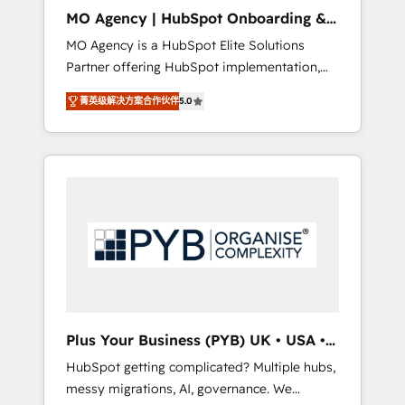
cleanup, and implementation. - Pre-built and
MO Agency | HubSpot Onboarding &
custom integrations across your full tech
Implementation
MO Agency is a HubSpot Elite Solutions
stack. - Custom object setup, CMS builds, and
Partner offering HubSpot implementation,
full-funnel automation. - Dashboards,
marketing automation, CRM and RevOps
lifecycle campaigns, and lead nurturing
菁英级解决方案合作伙伴
5.0
consulting, B2B SEO, paid media, content
sequences. - Cross-hub setup across
marketing, AEO and GEO (AI search
Marketing, Sales, Operations, and Service
optimisation), and HubSpot Content Hub
Hubs. - Ongoing optimization, managed
and WordPress development. We work with
support, and scalable retainers. Let’s make
enterprise and growth-led companies across
HubSpot your most powerful growth engine.
technology, professional services, financial
Built to convert, scale, and drive results.
services and industrial sectors. Offices in
Johannesburg, Cape Town, Dubai & London.
500+ HubSpot CRM implementations
delivered. AI visibility coverage across
ChatGPT, Claude, Perplexity, Gemini and
Plus Your Business (PYB) UK • USA •
Google AI Overviews. HubSpot Impact Award
Europe
HubSpot getting complicated? Multiple hubs,
- Customer First HubSpot Impact Award -
messy migrations, AI, governance. We
Integrations Innovation HubSpot Impact