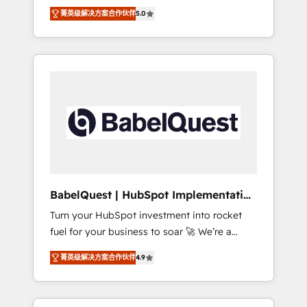
organise that complexity, so your team can
Award - Platform Migration Excellence
菁英级解决方案合作伙伴
5.0
put HubSpot to work... Welcome to our
HubSpot Impact Award - Platform Excellence
Profile! We help with: • CRM implementation,
40+ full-time HubSpot professionals. 100s of
reports, workflows, and team training • CRM
certifications and accreditations with
migration from Salesforce, Pipedrive,
HubSpot.
Dynamics and others • Technical projects
including custom API integrations • AI
governance for HubSpot-centred operations
A little about us: • Boutique 'Elite' team of 12 •
150+ clients across Sales Hub, Marketing
Hub, Service Hub, Data Hub and CMS •
ISO/IEC 27001:2022, ISO 9001:2015, and ISO
BabelQuest | HubSpot Implementation
42001:2023 certified - the AI management
& Consultancy
Turn your HubSpot investment into rocket
standard • GuardHub: our AI governance
fuel for your business to soar 🚀 We’re a
framework, built on ISO 42001 Ready for the
team of accredited HubSpot experts ready
next step? Click the 👈 '𝗖𝗼𝗻𝘁𝗮𝗰𝘁 𝗯𝘂𝘀𝗶𝗻𝗲𝘀𝘀'
菁英级解决方案合作伙伴
4.9
to help you. We can implement the platform
button to get in touch (𝘸𝘦'𝘳𝘦 𝘴𝘶𝘱𝘦𝘳
into complex business environments,
𝘳𝘦𝘴𝘱𝘰𝘯𝘴𝘪𝘷𝘦)
optimise what you've got and make sure you