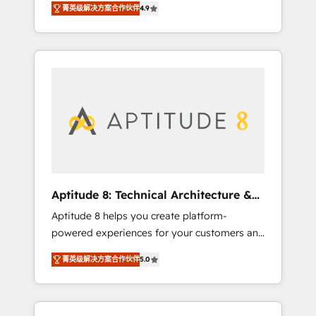
vos enjeux et intégrons parfaitement
菁英级解决方案合作伙伴
4.9
nouveaux clients, l'intégration CRM et le
HubSpot dans votre organisation. Pour toute
développement des revenus auprès de vos
question technique ou besoin de
comptes existants. En France et à
structuration de votre projet HubSpot,
l'international, nous travaillons avec des ETI
contactez notre équipe pour un échange
ambitieuses, des grands groupes voulant
dédié.
aller au-delà d’une simple transformation
digitale et des startups florissantes. Nos 3
grandes expertises sont : ➤ L’intégration de
CRM et de méthodologie RevOps pour
aligner les équipes marketing, commerciales
et support client (data migration,
Aptitude 8: Technical Architecture &
synchronisation API, audit et maintenance) ➤
Deployment
Aptitude 8 helps you create platform-
La création de sites internet de conversion
powered experiences for your customers and
qui transforment les visiteurs en
teams. We build multi-hub solutions and
opportunités d'affaires ➤ La mise en place
菁英级解决方案合作伙伴
5.0
orchestrate operations across your entire
de stratégies d'acquisition marketing (SEO,
tech stack. Aptitude 8 is trusted by top
SEA, inbound, automatisation marketing,
brands such as Lenovo, Bluetooth,
ABM, IA, emailing) Informations clés : - 10 ans