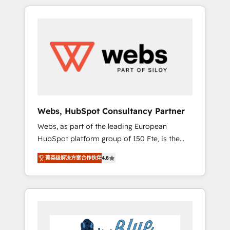
HubSpot challenges and improve user
to global brands
adoption, sales process and marketing
results. Services 📚 Onboarding your team to
HubSpot for the first time 🔧 Designing and
optimising your HubSpot set-up for better
results 🌐 Website design and build using
HubSpot 🔌 Integrating HubSpot with other
systems 🎓 Training your teams to be
HubSpot pros 📊 Lead generation services
Webs, HubSpot Consultancy Partner
using HubSpot Why us? - SIX HubSpot
Webs, as part of the leading European
Accreditations - awarded by HubSpot after a
HubSpot platform group of 150 Fte, is the
rigorous process for CRM, Solutions
trusted Elite HubSpot CRM Partner offering
Architecture, Onboarding , Data Migration,
菁英级解决方案合作伙伴
4.8
you a roadmap on maximizing EBITDA and
Custom Integration & Platform Enablement -
achieving Commercial Excellence. With our
Onboarded over 500 businesses to HubSpot
targeted processes, we strengthen your
-Top 1% of partners worldwide -In-house
digital transformation and minimize costs. As
team of 25+ experts Contact us today to help
HubSpot's Advanced Accredited CRM
you get more from your investment in
Implementation partner, we provide
HubSpot. www.bbdboom.com