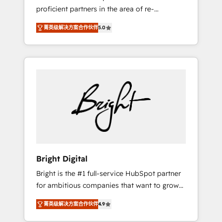
proficient partners in the area of re-
platforming, website design & development.
菁英级解决方案合作伙伴
5.0
We specialize in multi-hub implementations
for mid-market & enterprise companies. We
are woman-owned, powered by coffee, and
we ❤️ dogs. We produce award-winning work
for our clients. 🏆2023 Technical Expertise
Impact Award 🏆2022 Technical Expertise
Impact Award 🏆2022 Platform Migration
Excellence Impact Award 🏆2020 Elite
Solutions Partner 🏆2019 Integrations
HubSpot Impact Award 🏆2019 Marketing
Enablement HubSpot Impact Award 🏆2018
Bright Digital
Website Design HubSpot Impact Award 🏆
Bright is the #1 full-service HubSpot partner
2017 Website Design HubSpot Impact Award
for ambitious companies that want to grow
🏆2016 Growth-Driven Design Agency of the
smarter. From HubSpot onboarding, to
Year 🏆2016 Sales Enablement HubSpot
菁英级解决方案合作伙伴
4.9
training, from developing a new website to
Impact Award 🏆2015 Growth-Driven Design
lead generation and digital marketing; we do