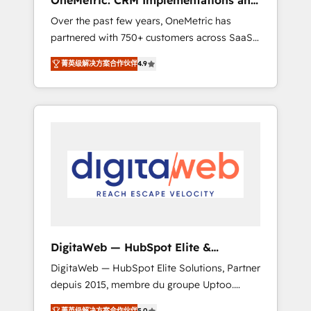
OneMetric: CRM Implementations and
rely on for scalable revenue insights.
GTM engineering
Over the past few years, OneMetric has
partnered with 750+ customers across SaaS,
fintech, healthcare, real estate, and other
菁英级解决方案合作伙伴
4.9
industries. With 150+ HubSpot-certified
experts, we deliver scalable solutions to
complex GTM and RevOps challenges. Our
Expertise 🔹 Onboarding & Implementation:
Accredited HubSpot Partner, ensuring
smooth setup tailored to your GTM motion.
🔹 Migrations: Move from other CRMs to
HubSpot without data loss or downtime. 🔹
RevOps Strategy: Align teams, processes, and
data to drive revenue efficiency. 🔹
Integrations: Connect HubSpot with your tech
DigitaWeb — HubSpot Elite &
stack for better adoption. 🔹 Custom
Intégrations ERP
DigitaWeb — HubSpot Elite Solutions, Partner
Solutions: Build tailored apps, workflows, and
depuis 2015, membre du groupe Uptoo.
configurations. We are SOC 2 Type II and ISO
Nous aidons les ETI et PME B2B à unifier
27001 certified, reinforcing our commitment
菁英级解决方案合作伙伴
5.0