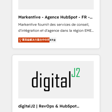
Consultant + Tech Team to handle the heavy
lifting of mapping out AND building your
ideal system. + Get best practices and 'don't
Markentive - Agence HubSpot - FR -
know what you don't know'
EN
Markentive fournit des services de conseil,
recommendations to maximize conversions!
d'intégration et d'agence dans la région EMEA
OTF is an Elite Partner (top 1% of 6,500+
et North America. Avec plus de 115 experts en
Partners) and was named 2023 HubSpot
菁英级解决方案合作伙伴
4.9
marketing automation, Growth, Revops, CRM
Partner of the Year 💥 Trusted by 2,500+
et webdesign. Markentive is both a
companies to help them scale and close
consulting firm, a digital agency and an
more business, by using HubSpot (the right
integrator. With over 115 experts in marketing
way). ⭐️ Here's more info:
automation, growth, revops, CRM and
www.onthefuze.com/hubspot-admin Contact
webdesign (We focus on EMEA - USA
us to learn more!
customers).
digitalJ2 | RevOps & HubSpot
Implementations