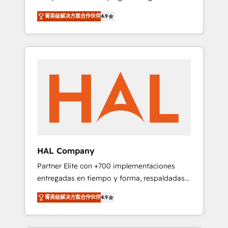
strategies by leveraging technologies and
design Let’s turn your CRM into your growth
菁英级解决方案合作伙伴
4.9
automating their marketing and sales
engine!
processes to generate growth. Our offer
spans from Strategy to Operations. We
specialize in CRM onboarding and
implementation, web design, sales &
marketing automation, and digital marketing.
With extensive experience working with tech
companies and manufacturers since 2002,
we are committed to empowering our clients
and developing their autonomy. Get to grips
with HubSpot through guided
HAL Company
implementation and seamless integration of
Partner Elite con +700 implementaciones
the CRM platform into your digital
entregadas en tiempo y forma, respaldadas
ecosystem. Would you like support in
por 6 acreditaciones de HubSpot y un
deploying your inbound marketing strategy?
菁英级解决方案合作伙伴
4.9
equipo de 6 Certified Trainers avalados por
We'll provide support tailored to your needs
HubSpot Academy. Acompañamos a las
and sales objectives. With 125+ certifications,
empresas en cada etapa de su crecimiento