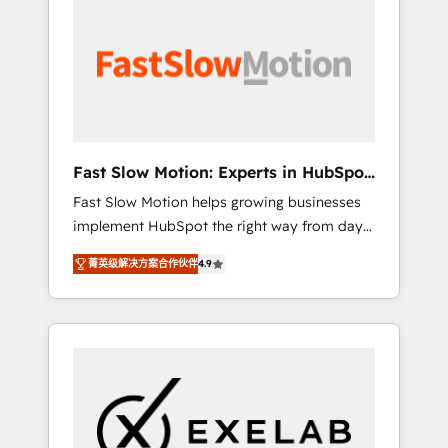
partner with scaling businesses across the UK
digitaweb.com
to design, implement, and optimise HubSpot
so it actually drives revenue, not just reports
on it. Our services include: - Choosing the
right HubSpot package for your business -
Full CRM, Marketing, and Sales Hub
implementations - Custom dashboards and
Fast Slow Motion: Experts in HubSpot
reporting - Workflow automation and data
& Salesforce
Fast Slow Motion helps growing businesses
clean-up - Sales enablement and team
implement HubSpot the right way from day
training - Ongoing optimisation and RevOps
one — with the flexibility to scale as
support Based in Leeds and London, we
菁英级解决方案合作伙伴
4.9
complexity increases. Highly certified in both
partner with SMEs across the UK who are
HubSpot and Salesforce, we bring deep
ready to turn HubSpot into the growth
experience in CRM implementation,
engine it’s meant to be.
integrations, and data migration across
modern business systems. Built to serve
growing mid-market and enterprise
organizations, our team combines strong
technical execution with real business