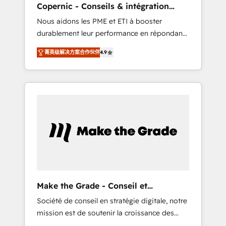
Copernic - Conseils & intégration
downtime, full data integrity. ➤
HubSpot
Nous aidons les PME et ETI à booster
Implementation: Configure HubSpot to run
durablement leur performance en répondant
your revenue process. Sales, marketing, and
aux vrais défis : • Intégration de HubSpot
service wired together. ➤ AI and Integrations:
菁英级解决方案合作伙伴
4.9
avec d’autres outils (ERP, téléphonie, etc.) •
Layer Breeze AI, custom agents, and APIs to
Alignement des équipes grâce à un outil et
remove manual work. ➤ Ongoing
des données partagées • Amélioration de la
Management: Monthly tune-ups, feature
collecte et de l’analyse des données pour des
rollouts, adoption coaching. Buying HubSpot,
décisions éclairées • Optimisation de
switching to it, or reviving a stale portal? We
l’efficacité et de la productivité des équipes
are built for the work.
Notre équipe de 30 consultants certifiés
HubSpot aborde chaque projet avec un
engagement total, alignant processus métiers
et technologie, et guidant vos équipes à
travers le changement, tout en centrant vos
Make the Grade - Conseil et
objectifs d’entreprise. Grâce à une
intégrateur HubSpot
Société de conseil en stratégie digitale, notre
méthodologie éprouvée auprès de plus de
mission est de soutenir la croissance des
400 clients, nous comprenons rapidement
entreprises B2B à travers l’acquisition de