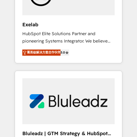
perspective. Many of our consultants have
scaled businesses themselves, giving us a
practical understanding of what owners and
Exelab
operators need as their systems, data, and
HubSpot Elite Solutions Partner and
processes evolve. Since 2014, we’ve
pioneering Systems Integrator. We believe
supported 1,400+ clients across a wide range
technology should serve business strategy,
of industries, including healthcare, software,
菁英级解决方案合作伙伴
5.0
not the other way around. Every engagement
B2B services, manufacturing, financial
begins with clear objectives, customer
services and more. Whether clients are new
journey mapping, and measurable KPIs. Only
to HubSpot or expanding into more
then we architect solutions. The question is
advanced use cases, we focus on delivering
never which features to activate, but which
clean, scalable, AI-ready systems that create
outcomes to deliver. -SYSTEM INTEGRATION-
long-term value and a consistently strong
Connectors, workflows, and data
client experience.
architectures that make HubSpot the
operational hub, integrated with SAP,
Microsoft Dynamics, custom ERPs, and any
enterprise platform. Proprietary apps extend
Bluleadz | GTM Strategy & HubSpot
HubSpot beyond standard configurations. -