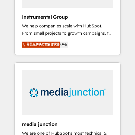
compliant 🛡️ - Onboarding: Implementations
starting from $1,5k - Clay: Elite Studio
Instrumental Group
Solutions Partner 🤝 - Global: 75+ RPers
We help companies scale with HubSpot.
across five continents 🌐 - Scale: Largest
From small projects to growth campaigns, to
organically grown & fastest tiering Elite
CRM and websites. Hire an agency that's
HubSpot Partner 🪴 - CRM: More Sales Hub
菁英级解决方案合作伙伴
4.9
experienced in every inch of HubSpot and
implementations than any other Partner 💻 -
willing to work hand-in-hand with your team
Salesforce: We convert SFDC addicts to
to simplify the complex and build a better
HubSpot evangelists 🧡 Don't pick a
experience for your team and customers.
marketing or technical agency for a GTM
engineer’s job. The choice is yours. Start
winning.
media junction
We are one of HubSpot's most technical &