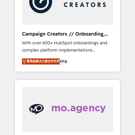
and implement your processes and skilfully
bring your revenue infrastructure to life. Our
collaborative approach keeps you in control
whilst we plan and support the route to your
revenue goals. We have successfully
Campaign Creators // Onboarding,
supported over 500 organisations with
CRM Migration
With over 600+ HubSpot onboardings and
HubSpot implementation, optimisation,
complex platform implementations
training, and adoption assurance. Our tried
delivered, CC is the go-to Elite Solutions
and tested Roadmap methodology will
菁英级解决方案合作伙伴
4.9
Partner for businesses ready to migrate,
ensure that you receive the best deployment
replatform, and scale smarter. We specialize
experience possible. Whether you are new to
in high-impact CRM and CMS migrations and
HubSpot or seeking to turn around a poor
onboarding from platforms like Salesforce,
install, our team have the change
NetSuite, Zoho, Pardot, Marketo, Microsoft
management expertise to deliver the
Dynamics, Wix, WordPress and legacy CRMs,
solutions you need.
turning fragmented systems into unified,
growth-ready HubSpot architectures that
accelerate revenue operations and
performance. - Multi-object CRM migration,