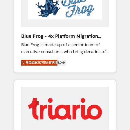
expertise to drive your business forward.
Since 2015 we are fully dedicated to
HubSpot and with an experienced team
(50+), we work with reputable companies in
B2B sectors such as manufacturing, SaaS and
Blue Frog - 4x Platform Migration
business services. We prepare a customized
Award Winner
Blue Frog is made up of a senior team of
business case that demonstrates the value
executive consultants who bring decades of
and impact of your digital transformation,
relevant, real world experience to our client
including a detailed financial rationale with a
菁英级解决方案合作伙伴
5.0
engagements. "Blue Frog is a top, trusted
focus on ROI and TCO. As a trusted extension
partner in HubSpot's ecosystem for a reason.
of your team, we believe in the power of
Their team brings over a decade of
partnership. Together, we embark on a
experience to the table, along with deep
transformational journey that sets your
knowledge of the HubSpot platform and
business up for long-term success. Unlock
strategies for driving growth. They are
your business. If not now, when?
committed to helping our customers grow
and finding solutions that fit their unique
business needs. We are thrilled to have Blue
Frog in the HubSpot ecosystem leading the