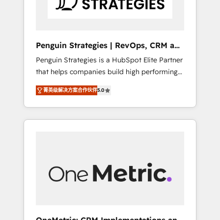
s'appelle l'Entreprise Augmentée. Ce n'est pas
une entreprise qui utilise l'IA. C'est une
organisation qui a réussi la symbiose entre
l'expertise humaine et l'intelligence artificielle.
Penguin Strategies | RevOps, CRM and
Pas pour remplacer l'humain, mais pour
AI
Penguin Strategies is a HubSpot Elite Partner
l'augmenter. Chez Ideagency, nous
that helps companies build high performing
accompagnons cette transformation. D'abord
revenue operations across complex sales
les fondations : des données unifiées, des
菁英级解决方案合作伙伴
5.0
cycles, multi system environments and global
processus alignés. Ensuite l'augmentation :
SaaS or manufacturing teams. Trusted by
l'IA là où elle crée de la valeur. Et surtout :
leading enterprises and fast growing scale
l'humain qui reste au centre. Parce que la
ups including Sony, Rapyd, Fiverr, XM Cyber,
vraie performance vient de l'intérieur. Act
Bridgepointe Technologies, EMA Design
Inside. Stand Out.
Automation and Uptive. 📊 RevOps & data
architecture 🔗 CRM migrations & End to end
integrations 🤖 AI workflows & enrichment 📘
Team enablement & company-wide adoption
We create HubSpot environments that teams
use with confidence and that leadership can