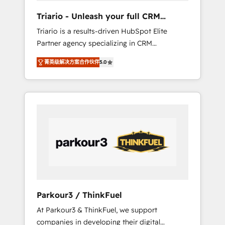
way for customers!" - Yamini Rangan, CEO of
Triario - Unleash your full CRM
HubSpot “Our experience with the team at
potential
Triario is a results-driven HubSpot Elite
Blue Frog has been nothing short of
Partner agency specializing in CRM
extraordinary. Their years of experience and
implementations & migrations, Revenue
quality of skilled staff has earned them a
菁英级解决方案合作伙伴
5.0
Operations, Custom Integrations, Custom AI
trusted reputation within the HubSpot
agents and AI-ready Website Design With
ecosystem as a reliable partner capable of
over 15 years of experience, we help
delivering remarkable experiences for our
companies bridge the gap between
most sophisticated clients.” - Brian Garvey,
marketing, sales, and customer success
VP, Solutions Partner Program, HubSpot.
through smart automation, data hygiene, and
tailored HubSpot solutions. Our clients
choose us because we blend the expertise of
a global consultancy with the care and agility
of a boutique firm. At Triario, we’re big
enough to deliver but small enough to listen.
Parkour3 / ThinkFuel
Our Services: HubSpot implementations &
At Parkour3 & ThinkFuel, we support
data migration Custom AI agents Revenue
companies in developing their digital
Operations API integrations AI-ready Website