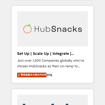
Agency of the Year 🏆2015 Became the 5th
it all (and with great results)! In short, our
Agency to reach Diamond 🏆2014 HubSpot
services include: - HubSpot consultancy:
COS Performance Award 🏆2014 HubSpot
onboarding, training, data migration -
COS Design Award 🏆2013 HubSpot
HubSpot development: websites, custom
Marketplace Provider of the Year 🏆2011
modules, integrations - Marketing & sales
Became a HubSpot Partner 📆Founded in
solutions: digital marketing, advertising,
1997
campaigns, content and design We connect
people, data and technology to improve
customer experiences. With our bright
Set Up | Scale Up | Integrate |
people, exciting ideas and can-do mentality,
HubSnacks FlexPlan
Join over 1,500 Companies globally who've
we ensure revenue growth on a daily basis.
chosen HubSnacks as their on-ramp to
So tell us your challenge; our passionate and
HubSpot since 2014 Simple pay-as-you-go
growth driven team of 100+ experts is ready
菁英级解决方案合作伙伴
4.9
plans that accelerate value... 1️⃣ Set Up |
for you! Driving digital growth |
Onboarding New or Check-fixing existing
www.brightdigital.com
HubSpot portals 2️⃣ Scale Up | 100% HubSpot
Task Execution... Global 24/7 ... All Experts 3️⃣
Integrate | your entire Tech Stack with