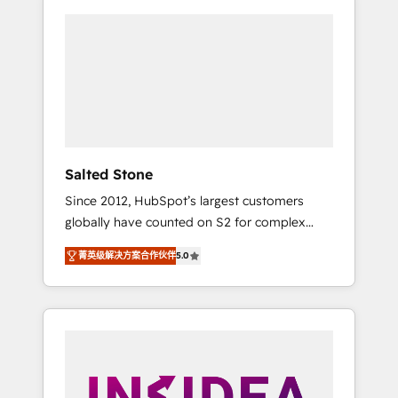
Salted Stone
Since 2012, HubSpot’s largest customers
globally have counted on S2 for complex
migrations, change management, systems
菁英级解决方案合作伙伴
5.0
integration, and creative solutions that
deliver measurable impact and transform
brand experiences As one of the few full-
service creative agencies in the HubSpot
ecosystem, we blend strategy, technology, &
award-winning design to build scalable,
globally regionalized HubSpot websites,