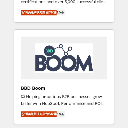
certifications and over 5,000 successful client
confidence and achieve a unified, data-
engagements, Vonazon turns marketing
driven approach to customer engagement.
菁英级解决方案合作伙伴
5.0
complexity into measurable, scalable growth.
From onboarding to enterprise-grade
campaigns, our in-house team builds scalable
strategies that drive long-term revenue. ⚙️
HubSpot Integration & Optimization •
Seamless CRM, CMS, and automation setup •
Complex platform migrations and data
cleanups • Custom APIs and third-party
integrations 📈 End-to-End Revenue
Acceleration • Lifecycle marketing and
pipeline growth programs • Sales enablement
BBD Boom
tools and CRM optimization • Retention
💥 Helping ambitious B2B businesses grow
strategies with customer journey mapping 🏅
faster with HubSpot. Performance and ROI
Elite-Level HubSpot Execution • 750+
focused. 💥 BBD Boom is the HubSpot
onboardings and 2,000+ implementations •
菁英级解决方案合作伙伴
5.0
partner that can help you to HubSpot Better.
Deep expertise across marketing, sales, and
We work with your teams to solve all your
service hubs • Built-in flexibility for startups