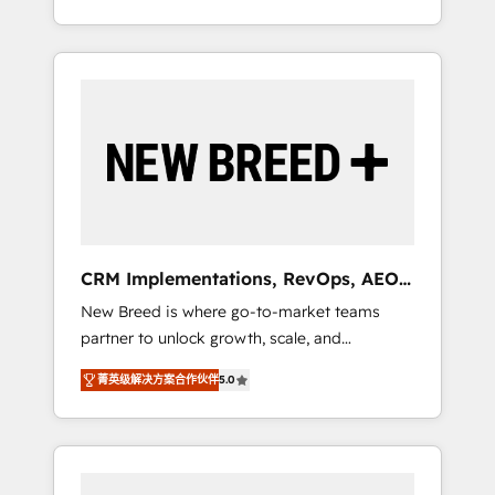
OS Partner | 16+ Years Experience | 1,000+
divisions Globalia (AI & Software) and Point
Five-Star Reviews
Success Media (Paid Media), making this the
official home for all three brands. 🔄
Implementation & Integration - Seamless
migrations and system integrations powered
by Globalia’s technical development team. -
19 HubSpot-certified trainers to drive
platform adoption. 📈 Revenue Generation -
Full-funnel marketing and high-performance
advertising via Point Success Media. - Expert
CRM Implementations, RevOps, AEO
deployment of Breeze AI and custom agents
+ Web, Demand Gen
New Breed is where go-to-market teams
to automate growth. 🏆 Elite Excellence - 8
partner to unlock growth, scale, and
platform accreditations and deep HIPAA-
transformation. We help companies activate
compliance expertise. - A team of 250+
菁英级解决方案合作伙伴
5.0
HubSpot’s AI-powered customer platform
experts dedicated to your resilient growth.
and operationalize HubSpot’s Loop
Marketing framework through expert-led
services, smart agents, and purpose-built