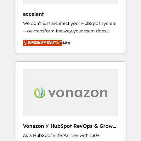
offices and consulting teams in the UK, USA,
Canada, Germany, France, Belgium,
accelant
Singapore, and South Africa. Certified
We don’t just architect your HubSpot system
compliant with ISO/IEC 27001:2022 and ISO
—we transform the way your team does
9001:2015 across all seven international
business. As an Elite HubSpot Solutions
offices and 175+ employees.
菁英级解决方案合作伙伴
5.0
Partner, we specialize in creating tailored,
end-to-end CRM solutions that accelerate
growth, improve operational efficiency, and
ensure faster time to value on HubSpot.
What sets us apart? Our people-centric
approach. From day one, our team takes the
time to deeply understand your unique
needs, crafting custom strategies that deliver
impactful results. Our mission is to empower
you to unlock HubSpot’s full potential—faster.
Through expert training, unmatched
Vonazon ⚡ HubSpot RevOps & Growth
responsiveness, and ongoing support, we
Strategy Experts
As a HubSpot Elite Partner with 150+
equip your team to adopt new systems with