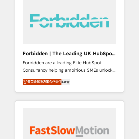
(Divalto, Sage X3, Cegid, Pennylane,
Dynamics..), VOIP (Aircall, Ringover, Modjo),
Shopify, Oneflow. 💻 Développements
custom : CRM UI Extensions (React),
Serverless Node.js, Custom Objects, thèmes
HubL, agents IA & Breeze AI. 🎯 Secteurs :
Industrie, Distribution B2B, SaaS, Services
Forbidden | The Leading UK HubSpot
B2B, Immobilier, Viticulture, Finance. 🚀 Nos
Consultancy
Forbidden are a leading Elite HubSpot
livrables : migration sécurisée,
Consultancy helping ambitious SMEs unlock
implémentation Marketing + Sales + Service
the full potential of HubSpot. Too many
Hub, synchronisation ERP ↔ HubSpot temps
菁英级解决方案合作伙伴
5.0
businesses invest in HubSpot but never see
réel, formation équipes. 🏆 +350 projets
the ROI they expected due to poor adoption,
livrés. Accrédités HubSpot CRM
messy data, and disconnected teams getting
Implementation, Data Migration & Custom
in the way. That’s where we come in. We
Integration. 📩 Parlons de votre projet →
partner with scaling businesses across the UK
digitaweb.com
to design, implement, and optimise HubSpot
so it actually drives revenue, not just reports
on it. Our services include: - Choosing the