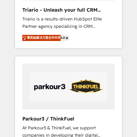
way for customers!" - Yamini Rangan, CEO of
Triario - Unleash your full CRM
HubSpot “Our experience with the team at
potential
Triario is a results-driven HubSpot Elite
Blue Frog has been nothing short of
Partner agency specializing in CRM
extraordinary. Their years of experience and
implementations & migrations, Revenue
quality of skilled staff has earned them a
菁英级解决方案合作伙伴
5.0
Operations, Custom Integrations, Custom AI
trusted reputation within the HubSpot
agents and AI-ready Website Design With
ecosystem as a reliable partner capable of
over 15 years of experience, we help
delivering remarkable experiences for our
companies bridge the gap between
most sophisticated clients.” - Brian Garvey,
marketing, sales, and customer success
VP, Solutions Partner Program, HubSpot.
through smart automation, data hygiene, and
tailored HubSpot solutions. Our clients
choose us because we blend the expertise of
a global consultancy with the care and agility
of a boutique firm. At Triario, we’re big
enough to deliver but small enough to listen.
Parkour3 / ThinkFuel
Our Services: HubSpot implementations &
At Parkour3 & ThinkFuel, we support
data migration Custom AI agents Revenue
companies in developing their digital
Operations API integrations AI-ready Website