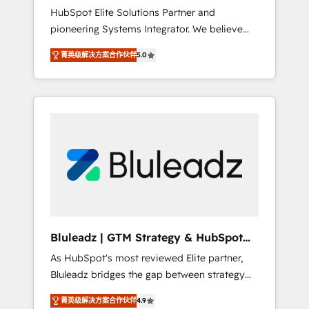
HubSpot Elite Solutions Partner and
processes evolve. Since 2014, we’ve
pioneering Systems Integrator. We believe
supported 1,400+ clients across a wide range
technology should serve business strategy,
of industries, including healthcare, software,
菁英级解决方案合作伙伴
5.0
not the other way around. Every engagement
B2B services, manufacturing, financial
begins with clear objectives, customer
services and more. Whether clients are new
journey mapping, and measurable KPIs. Only
to HubSpot or expanding into more
then we architect solutions. The question is
advanced use cases, we focus on delivering
never which features to activate, but which
clean, scalable, AI-ready systems that create
outcomes to deliver. -SYSTEM INTEGRATION-
long-term value and a consistently strong
Connectors, workflows, and data
client experience.
architectures that make HubSpot the
operational hub, integrated with SAP,
Microsoft Dynamics, custom ERPs, and any
enterprise platform. Proprietary apps extend
Bluleadz | GTM Strategy & HubSpot
HubSpot beyond standard configurations. -
Implementation
As HubSpot's most reviewed Elite partner,
AI-FIRST- AI across customer-facing
Bluleadz bridges the gap between strategy
operations to accelerate decisions,
and execution. We don't just "set up tools" —
streamline processes, and unlock efficiency
菁英级解决方案合作伙伴
4.9
we install the GTM Operating System (GTM