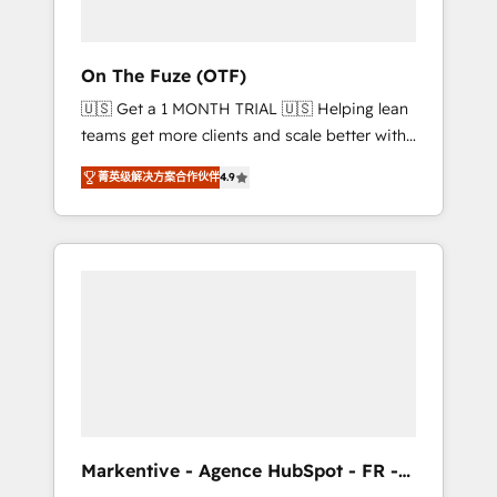
ABM: Drive pipeline with inbound, ABM, AEO,
SEO, & paid media. 👩‍💻Web Design: Build
high-performing websites with UX,
On The Fuze (OTF)
messaging, & conversion strategy that drive
🇺🇸 Get a 1 MONTH TRIAL 🇺🇸 Helping lean
results. 🤖AI Strategy: Activate Breeze Agents,
teams get more clients and scale better with
configure HubSpot AI, & maximize AEO with
our HubSpot Consulting & 'Done For You'
tailored AI services. 🧩Integrations: Extend
菁英级解决方案合作伙伴
4.9
Services. 🚀 Who We Work With 🚀 We help
HubSpot with custom integrations, hosting, &
lean, growing companies: - Win more
maintenance.
business - Reduce no-shows - Improve lead
& deal conversion rates - Scale with less
headcount ...by using HubSpot's full
capabilities. 🤓 What do you get? 🤓 Our
client's are too busy to learn the ins-and-outs
of HubSpot. We give you a Personal
Consultant + Tech Team to handle the heavy
lifting of mapping out AND building your
ideal system. + Get best practices and 'don't
Markentive - Agence HubSpot - FR -
know what you don't know'
EN