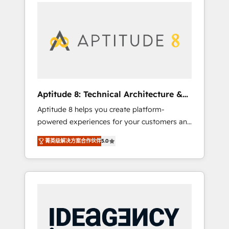
l'international, nous travaillons avec des ETI
contactez notre équipe pour un échange
ambitieuses, des grands groupes voulant
dédié.
aller au-delà d’une simple transformation
digitale et des startups florissantes. Nos 3
grandes expertises sont : ➤ L’intégration de
CRM et de méthodologie RevOps pour
aligner les équipes marketing, commerciales
et support client (data migration,
Aptitude 8: Technical Architecture &
synchronisation API, audit et maintenance) ➤
Deployment
Aptitude 8 helps you create platform-
La création de sites internet de conversion
powered experiences for your customers and
qui transforment les visiteurs en
teams. We build multi-hub solutions and
opportunités d'affaires ➤ La mise en place
菁英级解决方案合作伙伴
5.0
orchestrate operations across your entire
de stratégies d'acquisition marketing (SEO,
tech stack. Aptitude 8 is trusted by top
SEA, inbound, automatisation marketing,
brands such as Lenovo, Bluetooth,
ABM, IA, emailing) Informations clés : - 10 ans
International Sports Sciences Association,
d'expérience - 100+ intégrations CRM
SXSW, Notion, Soundcloud, American Nurses
HubSpot réussies - 40 experts conseil - 150
Association, Randstad, Uber Freight, and
certifications HubSpot cumulées
HubSpot itself. We have the largest technical