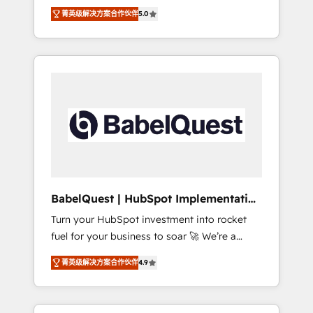
organise that complexity, so your team can
Award - Platform Migration Excellence
菁英级解决方案合作伙伴
5.0
put HubSpot to work... Welcome to our
HubSpot Impact Award - Platform Excellence
Profile! We help with: • CRM implementation,
40+ full-time HubSpot professionals. 100s of
reports, workflows, and team training • CRM
certifications and accreditations with
migration from Salesforce, Pipedrive,
HubSpot.
Dynamics and others • Technical projects
including custom API integrations • AI
governance for HubSpot-centred operations
A little about us: • Boutique 'Elite' team of 12 •
150+ clients across Sales Hub, Marketing
Hub, Service Hub, Data Hub and CMS •
ISO/IEC 27001:2022, ISO 9001:2015, and ISO
BabelQuest | HubSpot Implementation
42001:2023 certified - the AI management
& Consultancy
Turn your HubSpot investment into rocket
standard • GuardHub: our AI governance
fuel for your business to soar 🚀 We’re a
framework, built on ISO 42001 Ready for the
team of accredited HubSpot experts ready
next step? Click the 👈 '𝗖𝗼𝗻𝘁𝗮𝗰𝘁 𝗯𝘂𝘀𝗶𝗻𝗲𝘀𝘀'
菁英级解决方案合作伙伴
4.9
to help you. We can implement the platform
button to get in touch (𝘸𝘦'𝘳𝘦 𝘴𝘶𝘱𝘦𝘳
into complex business environments,
𝘳𝘦𝘴𝘱𝘰𝘯𝘴𝘪𝘷𝘦)
optimise what you've got and make sure you