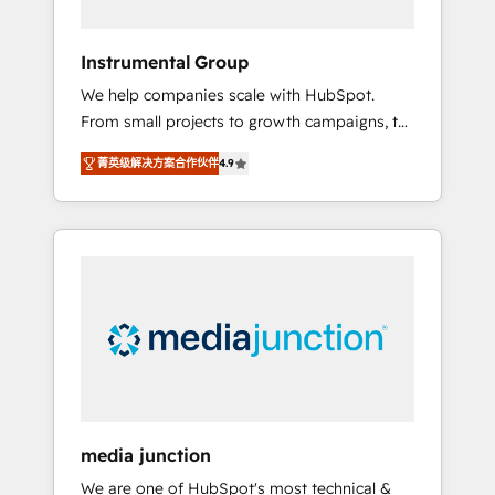
HubSpot Theme Challenge 2021 🌟
INBOUND’19 HubSpot Rising Star Why us?
Instrumental Group
Harnessing the full potential of the powerful
We help companies scale with HubSpot.
HubSpot CRM. ✔️A team of HubSpot experts
From small projects to growth campaigns, to
backed by over 10+ years of HubSpot
CRM and websites. Hire an agency that's
experience ✔️Flexible pricing models —
菁英级解决方案合作伙伴
4.9
experienced in every inch of HubSpot and
Hourly-fee (assigned one Dedicated
willing to work hand-in-hand with your team
HubSpot Admin); Monthly-fee (HubSpot
to simplify the complex and build a better
Admin + Project Manager); and Fixed Project
experience for your team and customers.
Cost (as per requirement). ✔️Helped over
25,000+ customers so far with our HubSpot
solutions. ✔️Bespoke apps & on-demand
bundle services. Connect with us today!
media junction
We are one of HubSpot's most technical &