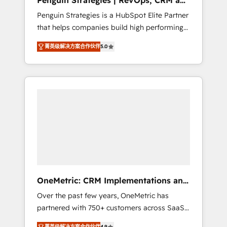
Penguin Strategies | RevOps, CRM and
Pas pour remplacer l'humain, mais pour
AI
Penguin Strategies is a HubSpot Elite Partner
l'augmenter. Chez Ideagency, nous
that helps companies build high performing
accompagnons cette transformation. D'abord
revenue operations across complex sales
les fondations : des données unifiées, des
菁英级解决方案合作伙伴
5.0
cycles, multi system environments and global
processus alignés. Ensuite l'augmentation :
SaaS or manufacturing teams. Trusted by
l'IA là où elle crée de la valeur. Et surtout :
leading enterprises and fast growing scale
l'humain qui reste au centre. Parce que la
ups including Sony, Rapyd, Fiverr, XM Cyber,
vraie performance vient de l'intérieur. Act
Bridgepointe Technologies, EMA Design
Inside. Stand Out.
Automation and Uptive. 📊 RevOps & data
architecture 🔗 CRM migrations & End to end
integrations 🤖 AI workflows & enrichment 📘
Team enablement & company-wide adoption
We create HubSpot environments that teams
use with confidence and that leadership can
OneMetric: CRM Implementations and
rely on for scalable revenue insights.
GTM engineering
Over the past few years, OneMetric has
partnered with 750+ customers across SaaS,
fintech, healthcare, real estate, and other
菁英级解决方案合作伙伴
4.9