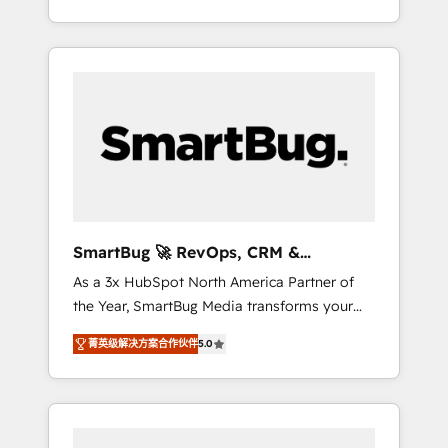
at scale. From predictive intelligence to
OS) to align your leadership and engineer a
conversational AI, we turn data into action
portal that drives predictable revenue
and automation into competitive advantage.
velocity. 🚀 GTM Strategy & Alignment
✦ 150+ implementations ✦ 100+
Workshops & Sprints: Identify "Valleys of
certifications ✦ 7 accreditations
Death" stalling growth. Fix your ICP, Math,
and Story to stop "accelerating a mess." ⚙️
Elite Engineering & AI Scalable Architecture:
Zero-technical-debt setup across all Hubs,
validated by our 7 HubSpot Accreditations.
AI-Powered RevOps: Breeze AI, custom AI
SmartBug 🚀 RevOps, CRM &
agents, and high-integrity migrations for total
Integration Experts
As a 3x HubSpot North America Partner of
reporting clarity. Security & Compliance: SOC
the Year, SmartBug Media transforms your
2 Type I and HIPAA attested for enterprise-
customer lifecycle into a revenue engine. Our
grade data security. 🏆 Why Bluleadz? GTM
菁英级解决方案合作伙伴
5.0
unified ecosystem includes specialized
OS Partner | 16+ Years Experience | 1,000+
divisions Globalia (AI & Software) and Point
Five-Star Reviews
Success Media (Paid Media), making this the
official home for all three brands. 🔄