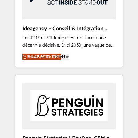
consulting team of any HubSpot partner and
expertise across operational strategy,
business-first process building, system
integration, custom development, and
Ideagency - Conseil & Intégration
extensibility. When you work with Aptitude 8,
HubSpot
Les PME et ETI françaises font face à une
you get a team – not an individual – with
décennie décisive. D'ici 2030, une vague de
embedded consulting, strategy,
consolidation va recomposer le marché.
development, and project management. We
菁英级解决方案合作伙伴
4.9
Seules survivront les entreprises qui auront
have 100% US-based, FTE team members.
réussi leur transformation. Le problème ?
We offer project-based and managed
58% des dirigeants savent que l'IA est vitale
services engagements that include new
pour leur survie. Mais 57% n'ont aucune
HubSpot implementations, migrations from
stratégie. Et 43% ne maîtrisent même pas
other platforms, systems integration,
leurs données. C'est le paradoxe français :
extensibility, custom development, and
conscience totale, action nulle. La solution
ongoing RevOps support.
s'appelle l'Entreprise Augmentée. Ce n'est pas
une entreprise qui utilise l'IA. C'est une
organisation qui a réussi la symbiose entre
l'expertise humaine et l'intelligence artificielle.