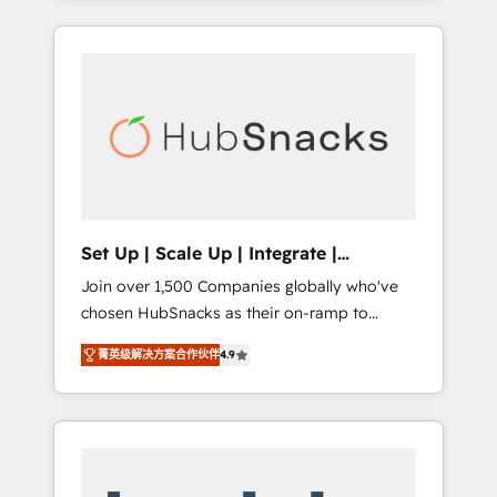
Agency of the Year 🏆2015 Became the 5th
it all (and with great results)! In short, our
Agency to reach Diamond 🏆2014 HubSpot
services include: - HubSpot consultancy:
COS Performance Award 🏆2014 HubSpot
onboarding, training, data migration -
COS Design Award 🏆2013 HubSpot
HubSpot development: websites, custom
Marketplace Provider of the Year 🏆2011
modules, integrations - Marketing & sales
Became a HubSpot Partner 📆Founded in
solutions: digital marketing, advertising,
1997
campaigns, content and design We connect
people, data and technology to improve
customer experiences. With our bright
Set Up | Scale Up | Integrate |
people, exciting ideas and can-do mentality,
HubSnacks FlexPlan
Join over 1,500 Companies globally who've
we ensure revenue growth on a daily basis.
chosen HubSnacks as their on-ramp to
So tell us your challenge; our passionate and
HubSpot since 2014 Simple pay-as-you-go
growth driven team of 100+ experts is ready
菁英级解决方案合作伙伴
4.9
plans that accelerate value... 1️⃣ Set Up |
for you! Driving digital growth |
Onboarding New or Check-fixing existing
www.brightdigital.com
HubSpot portals 2️⃣ Scale Up | 100% HubSpot
Task Execution... Global 24/7 ... All Experts 3️⃣
Integrate | your entire Tech Stack with