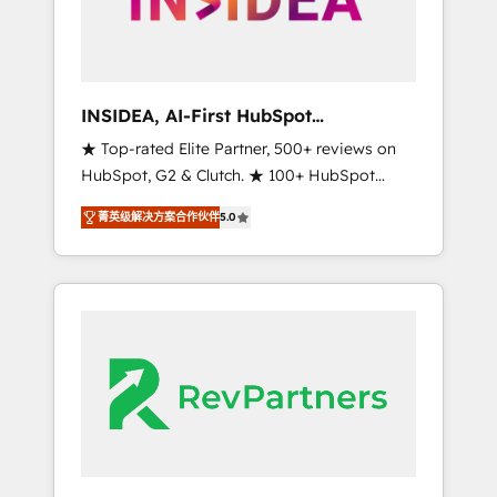
integrated marketing campaigns, & RevOps
frameworks that fuel long-term success We
connect the entire customer lifecycle through
seamless integrations, ensure long-term
INSIDEA, AI-First HubSpot
adoption with change-management
Onboarding & RevOps
★ Top-rated Elite Partner, 500+ reviews on
programs, and align marketing, sales, and
HubSpot, G2 & Clutch. ★ 100+ HubSpot
service to drive sustainable growth With 6
Certified Experts & Trainers across the team
key HubSpot accreditations and experience
菁英级解决方案合作伙伴
5.0
★ 1,500+ implementations across five
across hundreds of organizations in dozens
continents ★ AI-First, RevOps-led,
of industries, there’s a good chance one of
Onboarding obsessed ★ Company of the
our globally integrated teams has worked
Year 2024/25 INSIDEA helps growing
with clients just like you Let’s explore
companies turn HubSpot into a revenue
whether S2 is the partner you’ve been
engine. We onboard your team, migrate your
looking for...and get your next big initiative
data, and build AI-powered workflows that
moving!
drive adoption from week one, in your time
zone. What we do ➤ Onboarding: Live in
weeks, with workflows built around your
business, not a template. ➤ Migration: Move