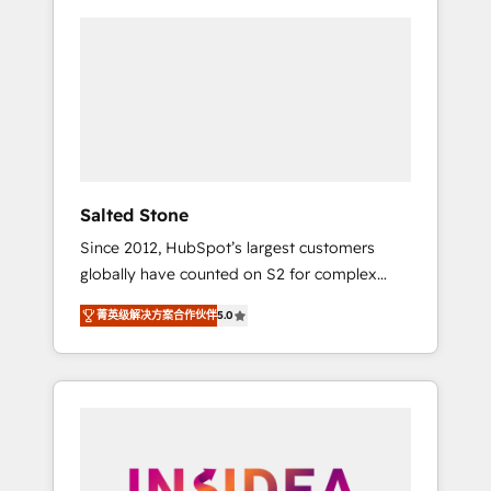
Salted Stone
Since 2012, HubSpot’s largest customers
globally have counted on S2 for complex
migrations, change management, systems
菁英级解决方案合作伙伴
5.0
integration, and creative solutions that
deliver measurable impact and transform
brand experiences As one of the few full-
service creative agencies in the HubSpot
ecosystem, we blend strategy, technology, &
award-winning design to build scalable,
globally regionalized HubSpot websites,