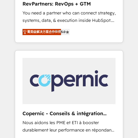
RevPartners: RevOps + GTM
from any legacy CRM. Zero downtime, full
You need a partner who can connect strategy,
data integrity. ➤ Implementation: Configure
systems, data, & execution inside HubSpot.
HubSpot to run your revenue process. Sales,
We bridge the gap where most agencies fall
marketing, and service wired together. ➤ AI
菁英级解决方案合作伙伴
5.0
short by combining GTM strategy with
and Integrations: Layer Breeze AI, custom
technical execution to solve the right
agents, and APIs to remove manual work. ➤
problem with the right solution. As the only
Ongoing Management: Monthly tune-ups,
firm in the world to hold Elite Partner
feature rollouts, adoption coaching. Buying
Accreditations with both HubSpot and Clay,
HubSpot, switching to it, or reviving a stale
our clients gain a unique advantage in CRM
portal? We are built for the work.
architecture, pipeline generation, data
intelligence, and go-to-market execution.
Why B2B Businesses Choose RP: - Secure:
Soc2 compliant 🛡️ - Pricing: Implementations
starting at $1,5k 💵 - Speed: Launch in 14
Copernic - Conseils & intégration
days ⚡ - Global: 75+ RPers across five
HubSpot
Nous aidons les PME et ETI à booster
continents 🌐 - Scale: Largest organically
durablement leur performance en répondant
grown & fastest tiering Elite HubSpot Partner
aux vrais défis : • Intégration de HubSpot