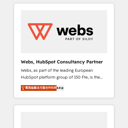
HubSpot challenges and improve user
to global brands
adoption, sales process and marketing
results. Services 📚 Onboarding your team to
HubSpot for the first time 🔧 Designing and
optimising your HubSpot set-up for better
results 🌐 Website design and build using
HubSpot 🔌 Integrating HubSpot with other
systems 🎓 Training your teams to be
HubSpot pros 📊 Lead generation services
Webs, HubSpot Consultancy Partner
using HubSpot Why us? - SIX HubSpot
Webs, as part of the leading European
Accreditations - awarded by HubSpot after a
HubSpot platform group of 150 Fte, is the
rigorous process for CRM, Solutions
trusted Elite HubSpot CRM Partner offering
Architecture, Onboarding , Data Migration,
菁英级解决方案合作伙伴
4.8
you a roadmap on maximizing EBITDA and
Custom Integration & Platform Enablement -
achieving Commercial Excellence. With our
Onboarded over 500 businesses to HubSpot
targeted processes, we strengthen your
-Top 1% of partners worldwide -In-house
digital transformation and minimize costs. As
team of 25+ experts Contact us today to help
HubSpot's Advanced Accredited CRM
you get more from your investment in
Implementation partner, we provide
HubSpot. www.bbdboom.com