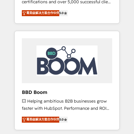
certifications and over 5,000 successful client
confidence and achieve a unified, data-
engagements, Vonazon turns marketing
driven approach to customer engagement.
菁英级解决方案合作伙伴
5.0
complexity into measurable, scalable growth.
From onboarding to enterprise-grade
campaigns, our in-house team builds scalable
strategies that drive long-term revenue. ⚙️
HubSpot Integration & Optimization •
Seamless CRM, CMS, and automation setup •
Complex platform migrations and data
cleanups • Custom APIs and third-party
integrations 📈 End-to-End Revenue
Acceleration • Lifecycle marketing and
pipeline growth programs • Sales enablement
BBD Boom
tools and CRM optimization • Retention
💥 Helping ambitious B2B businesses grow
strategies with customer journey mapping 🏅
faster with HubSpot. Performance and ROI
Elite-Level HubSpot Execution • 750+
focused. 💥 BBD Boom is the HubSpot
onboardings and 2,000+ implementations •
菁英级解决方案合作伙伴
5.0
partner that can help you to HubSpot Better.
Deep expertise across marketing, sales, and
We work with your teams to solve all your
service hubs • Built-in flexibility for startups