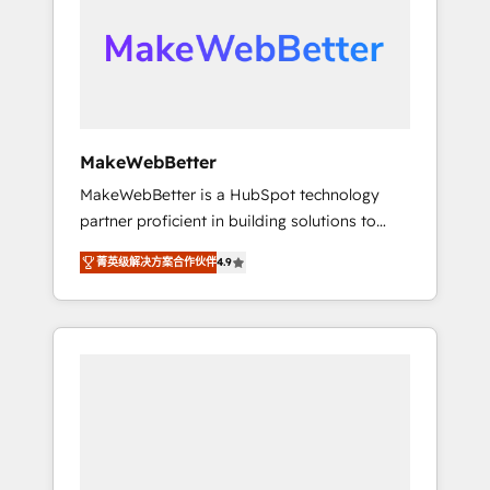
From multi-region migrations to AI-powered
automation, we turn complexity into clarity,
human at global scale. 🏆 HubSpot’s CEO
called us “the partner of the future.” Others
agree it is proof of trust built through
measurable impact.
MakeWebBetter
MakeWebBetter is a HubSpot technology
partner proficient in building solutions to
maximize the operational efficiency of
菁英级解决方案合作伙伴
4.9
HubSpot. The fastest-growing tech-enabler &
facilitator, MakeWebBetter, hands you the
blend of HubSpot expertise & eminent
solutions & integrations. Trust us to
streamline your HubSpot experience. 🚀
HubSpot Elite Partners with 10+ years of
HubSpot experience 🤝HubSpot Premier
Integration partner 🤝Google Premier Partner
2023 🌟5 HubSpot Accreditations 🌟Won