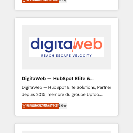
industries. With 150+ HubSpot-certified
experts, we deliver scalable solutions to
complex GTM and RevOps challenges. Our
Expertise 🔹 Onboarding & Implementation:
Accredited HubSpot Partner, ensuring
smooth setup tailored to your GTM motion.
🔹 Migrations: Move from other CRMs to
HubSpot without data loss or downtime. 🔹
RevOps Strategy: Align teams, processes, and
data to drive revenue efficiency. 🔹
Integrations: Connect HubSpot with your tech
DigitaWeb — HubSpot Elite &
stack for better adoption. 🔹 Custom
Intégrations ERP
DigitaWeb — HubSpot Elite Solutions, Partner
Solutions: Build tailored apps, workflows, and
depuis 2015, membre du groupe Uptoo.
configurations. We are SOC 2 Type II and ISO
Nous aidons les ETI et PME B2B à unifier
27001 certified, reinforcing our commitment
菁英级解决方案合作伙伴
5.0
Marketing, Ventes et Service sur HubSpot
to data security and compliance. At
grâce à la Revenue Architecture : alignement
OneMetric, we help revenue teams focus on
des équipes, pipeline prévisible, croissance
the OneMetric that matters most: revenue.
mesurable. 🔌 Intégrations complexes : ERP