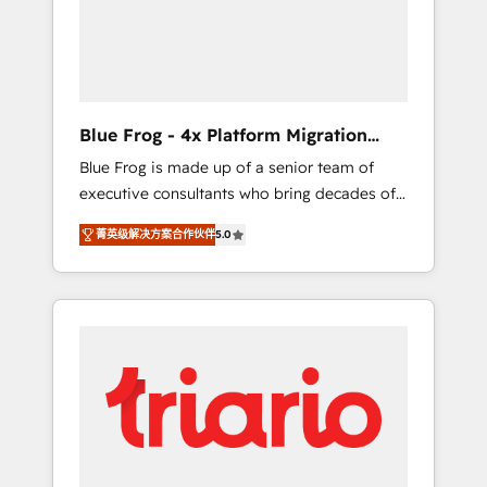
expertise to drive your business forward.
Since 2015 we are fully dedicated to
HubSpot and with an experienced team
(50+), we work with reputable companies in
B2B sectors such as manufacturing, SaaS and
Blue Frog - 4x Platform Migration
business services. We prepare a customized
Award Winner
Blue Frog is made up of a senior team of
business case that demonstrates the value
executive consultants who bring decades of
and impact of your digital transformation,
relevant, real world experience to our client
including a detailed financial rationale with a
菁英级解决方案合作伙伴
5.0
engagements. "Blue Frog is a top, trusted
focus on ROI and TCO. As a trusted extension
partner in HubSpot's ecosystem for a reason.
of your team, we believe in the power of
Their team brings over a decade of
partnership. Together, we embark on a
experience to the table, along with deep
transformational journey that sets your
knowledge of the HubSpot platform and
business up for long-term success. Unlock
strategies for driving growth. They are
your business. If not now, when?
committed to helping our customers grow
and finding solutions that fit their unique
business needs. We are thrilled to have Blue
Frog in the HubSpot ecosystem leading the