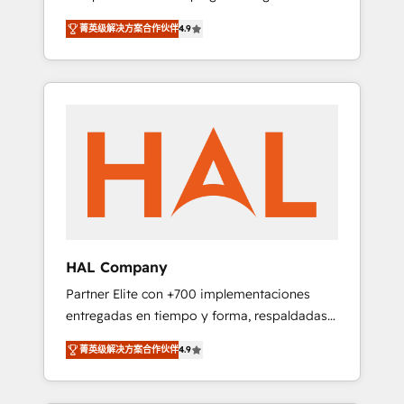
strategies by leveraging technologies and
design Let’s turn your CRM into your growth
菁英级解决方案合作伙伴
4.9
automating their marketing and sales
engine!
processes to generate growth. Our offer
spans from Strategy to Operations. We
specialize in CRM onboarding and
implementation, web design, sales &
marketing automation, and digital marketing.
With extensive experience working with tech
companies and manufacturers since 2002,
we are committed to empowering our clients
and developing their autonomy. Get to grips
with HubSpot through guided
HAL Company
implementation and seamless integration of
Partner Elite con +700 implementaciones
the CRM platform into your digital
entregadas en tiempo y forma, respaldadas
ecosystem. Would you like support in
por 6 acreditaciones de HubSpot y un
deploying your inbound marketing strategy?
菁英级解决方案合作伙伴
4.9
equipo de 6 Certified Trainers avalados por
We'll provide support tailored to your needs
HubSpot Academy. Acompañamos a las
and sales objectives. With 125+ certifications,
empresas en cada etapa de su crecimiento