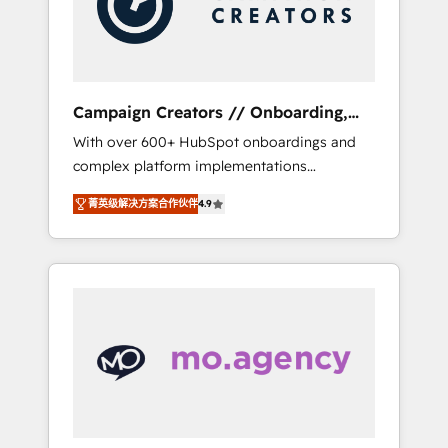
and implement your processes and skilfully
bring your revenue infrastructure to life. Our
collaborative approach keeps you in control
whilst we plan and support the route to your
revenue goals. We have successfully
Campaign Creators // Onboarding,
supported over 500 organisations with
CRM Migration
With over 600+ HubSpot onboardings and
HubSpot implementation, optimisation,
complex platform implementations
training, and adoption assurance. Our tried
delivered, CC is the go-to Elite Solutions
and tested Roadmap methodology will
菁英级解决方案合作伙伴
4.9
Partner for businesses ready to migrate,
ensure that you receive the best deployment
replatform, and scale smarter. We specialize
experience possible. Whether you are new to
in high-impact CRM and CMS migrations and
HubSpot or seeking to turn around a poor
onboarding from platforms like Salesforce,
install, our team have the change
NetSuite, Zoho, Pardot, Marketo, Microsoft
management expertise to deliver the
Dynamics, Wix, WordPress and legacy CRMs,
solutions you need.
turning fragmented systems into unified,
growth-ready HubSpot architectures that
accelerate revenue operations and
performance. - Multi-object CRM migration,