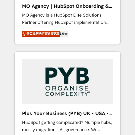
cleanup, and implementation. - Pre-built and
MO Agency | HubSpot Onboarding &
custom integrations across your full tech
Implementation
MO Agency is a HubSpot Elite Solutions
stack. - Custom object setup, CMS builds, and
Partner offering HubSpot implementation,
full-funnel automation. - Dashboards,
marketing automation, CRM and RevOps
lifecycle campaigns, and lead nurturing
菁英级解决方案合作伙伴
5.0
consulting, B2B SEO, paid media, content
sequences. - Cross-hub setup across
marketing, AEO and GEO (AI search
Marketing, Sales, Operations, and Service
optimisation), and HubSpot Content Hub
Hubs. - Ongoing optimization, managed
and WordPress development. We work with
support, and scalable retainers. Let’s make
enterprise and growth-led companies across
HubSpot your most powerful growth engine.
technology, professional services, financial
Built to convert, scale, and drive results.
services and industrial sectors. Offices in
Johannesburg, Cape Town, Dubai & London.
500+ HubSpot CRM implementations
delivered. AI visibility coverage across
ChatGPT, Claude, Perplexity, Gemini and
Plus Your Business (PYB) UK • USA •
Google AI Overviews. HubSpot Impact Award
Europe
HubSpot getting complicated? Multiple hubs,
- Customer First HubSpot Impact Award -
messy migrations, AI, governance. We
Integrations Innovation HubSpot Impact