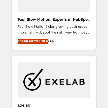
right HubSpot package for your business -
Full CRM, Marketing, and Sales Hub
implementations - Custom dashboards and
Fast Slow Motion: Experts in HubSpot
reporting - Workflow automation and data
& Salesforce
Fast Slow Motion helps growing businesses
clean-up - Sales enablement and team
implement HubSpot the right way from day
training - Ongoing optimisation and RevOps
one — with the flexibility to scale as
support Based in Leeds and London, we
菁英级解决方案合作伙伴
4.9
complexity increases. Highly certified in both
partner with SMEs across the UK who are
HubSpot and Salesforce, we bring deep
ready to turn HubSpot into the growth
experience in CRM implementation,
engine it’s meant to be.
integrations, and data migration across
modern business systems. Built to serve
growing mid-market and enterprise
organizations, our team combines strong
technical execution with real business
perspective. Many of our consultants have
scaled businesses themselves, giving us a
practical understanding of what owners and
Exelab
operators need as their systems, data, and