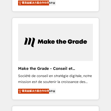
🪴 - Sales Hub: More implementations than
菁英级解决方案合作伙伴
4.9
avec d’autres outils (ERP, téléphonie, etc.) •
any other Partner 💻 - Migrations: We convert
Alignement des équipes grâce à un outil et
Salesforce addicts to HubSpot evangelists 🧡
des données partagées • Amélioration de la
Don't hire a marketing agency for an Ops
collecte et de l’analyse des données pour des
problem. Don't hire a technical agency for a
décisions éclairées • Optimisation de
growth problem. Hire a partner built to solve
l’efficacité et de la productivité des équipes
both.
Notre équipe de 30 consultants certifiés
HubSpot aborde chaque projet avec un
engagement total, alignant processus métiers
et technologie, et guidant vos équipes à
travers le changement, tout en centrant vos
Make the Grade - Conseil et
objectifs d’entreprise. Grâce à une
intégrateur HubSpot
Société de conseil en stratégie digitale, notre
méthodologie éprouvée auprès de plus de
mission est de soutenir la croissance des
400 clients, nous comprenons rapidement
entreprises B2B à travers l’acquisition de
vos enjeux et intégrons parfaitement
菁英级解决方案合作伙伴
4.9
nouveaux clients, l'intégration CRM et le
HubSpot dans votre organisation. Pour toute
développement des revenus auprès de vos
question technique ou besoin de
comptes existants. En France et à
structuration de votre projet HubSpot,