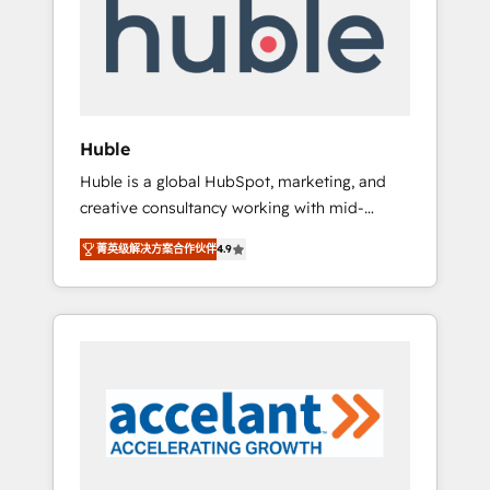
Custom Integrations Slash months from your
API Integration project... ⬅️ Click "Contact
Business" ⬅️ to access 150+ Kickstart
Integration templates that put HubSpot in
the center of your tech stack, syncing... 🛍️
Shopify or WooCommerce 💲 Stripe or
Huble
Paypal 💰 Sage or Netsuite 🤖 Google or
Huble is a global HubSpot, marketing, and
Microsoft ✍️ DocuSign or PandaDoc 🌐
creative consultancy working with mid-
Avalara or Quaderno HubSnacks holds the
market and enterprise businesses. We go
rare Advanced "Custom Integrations"
菁英级解决方案合作伙伴
4.9
beyond implementation, shaping the
Accreditation, securely sync data across... 🔄
strategy, processes, and teams that turn
any apps, in any direction. Stuck on your old
HubSpot into a genuine growth engine.
CRM..? Migrate | seamlessly off your old CRM
Named HubSpot's Global Partner of the Year
onto a clean new HubSpot portal with
in 2024, consistently ranked among their top
Advanced Website and CRM Migrations using
5 partners worldwide, and with over 15 years
our in-house "HubScrub" Tool.
in the ecosystem, Huble has built a track
record that speaks for itself. One company,
one operating model, delivering across