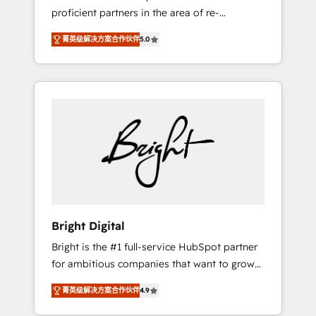
proficient partners in the area of re-
platforming, website design & development.
菁英级解决方案合作伙伴
5.0
We specialize in multi-hub implementations
for mid-market & enterprise companies. We
are woman-owned, powered by coffee, and
we ❤️ dogs. We produce award-winning work
for our clients. 🏆2023 Technical Expertise
Impact Award 🏆2022 Technical Expertise
Impact Award 🏆2022 Platform Migration
Excellence Impact Award 🏆2020 Elite
Solutions Partner 🏆2019 Integrations
HubSpot Impact Award 🏆2019 Marketing
Enablement HubSpot Impact Award 🏆2018
Bright Digital
Website Design HubSpot Impact Award 🏆
Bright is the #1 full-service HubSpot partner
2017 Website Design HubSpot Impact Award
for ambitious companies that want to grow
🏆2016 Growth-Driven Design Agency of the
smarter. From HubSpot onboarding, to
Year 🏆2016 Sales Enablement HubSpot
菁英级解决方案合作伙伴
4.9
training, from developing a new website to
Impact Award 🏆2015 Growth-Driven Design
lead generation and digital marketing; we do