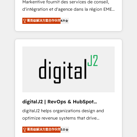
Markentive fournit des services de conseil,
recommendations to maximize conversions!
d'intégration et d'agence dans la région EMEA
OTF is an Elite Partner (top 1% of 6,500+
et North America. Avec plus de 115 experts en
Partners) and was named 2023 HubSpot
菁英级解决方案合作伙伴
4.9
marketing automation, Growth, Revops, CRM
Partner of the Year 💥 Trusted by 2,500+
et webdesign. Markentive is both a
companies to help them scale and close
consulting firm, a digital agency and an
more business, by using HubSpot (the right
integrator. With over 115 experts in marketing
way). ⭐️ Here's more info:
automation, growth, revops, CRM and
www.onthefuze.com/hubspot-admin Contact
webdesign (We focus on EMEA - USA
us to learn more!
customers).
digitalJ2 | RevOps & HubSpot
Implementations
digitalJ2 helps organizations design and
optimize revenue systems that drive
scalable, predictable growth. As a triple-
菁英级解决方案合作伙伴
5.0
accredited HubSpot Solutions Partner, we