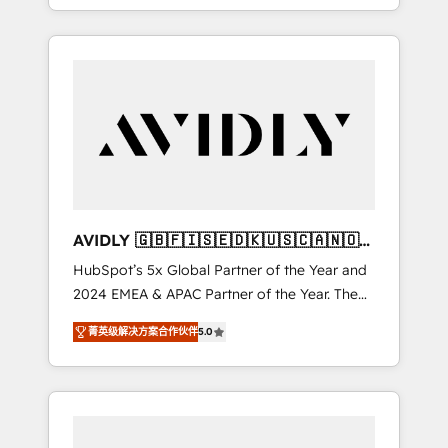
specialize in both strategic RevOps planning
and hands-on technical execution - building
the operational foundation companies need
to thrive. Industries we specialize in: -
Manufacturing - Healthcare - Financial
Services - Managed IT (MSP) - Franchises -
Professional Services - And more! How we
help: ✔️ Full HubSpot implementations and
portal optimization ✔️ Data migrations, CRM
architecture, and reporting foundations ✔️
AVIDLY 🇬🇧🇫🇮🇸🇪🇩🇰🇺🇸🇨🇦🇳🇴
Custom integrations and workflow
🇩🇪🇦🇺🇳🇿
HubSpot’s 5x Global Partner of the Year and
automation ✔️ User adoption programs,
2024 EMEA & APAC Partner of the Year. The
training, and enablement Through project-
world’s most experienced and fully
based engagements and ongoing RevOps
菁英级解决方案合作伙伴
5.0
accredited HubSpot Solutions Partner. 🚀
partnerships, we guide organizations through
With 2,750+ HubSpot projects delivered and
the revenue maturity model - delivering the
370+ specialists across EMEA, APAC and NAM,
right improvements at the right time so
we de-risk complex CRM programmes and
operations evolve strategically and
accelerate ROI across every HubSpot Hub. 🧭
sustainably as the business grows.