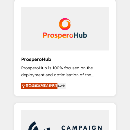
we are part of the most certified Canadian
integrando estrategia, tecnología y procesos
agencies, and we both hold Onboarding
comerciales para potenciar resultados reales.
Accreditations. Based in Canada (coast to
Nos caracterizamos por combinar excelencia
coast), our services are offered in both
técnica con una mirada estratégica a largo
English & French.
plazo.
ProsperoHub
ProsperoHub is 100% focused on the
deployment and optimisation of the
HubSpot CRM platform. Our highly
菁英级解决方案合作伙伴
5.0
experienced team of solutions experts will
ensure that you achieve maximum adoption
and ROI from your HubSpot investment. Use
our extensive HubSpot, sales, marketing,
service and integrations expertise to lead
your team on their HubSpot journey, design