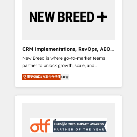
Implementation & Integration - Seamless
migrations and system integrations powered
by Globalia’s technical development team. -
19 HubSpot-certified trainers to drive
platform adoption. 📈 Revenue Generation -
Full-funnel marketing and high-performance
advertising via Point Success Media. - Expert
CRM Implementations, RevOps, AEO
deployment of Breeze AI and custom agents
+ Web, Demand Gen
New Breed is where go-to-market teams
to automate growth. 🏆 Elite Excellence - 8
partner to unlock growth, scale, and
platform accreditations and deep HIPAA-
transformation. We help companies activate
compliance expertise. - A team of 250+
菁英级解决方案合作伙伴
5.0
HubSpot’s AI-powered customer platform
experts dedicated to your resilient growth.
and operationalize HubSpot’s Loop
Marketing framework through expert-led
services, smart agents, and purpose-built
apps, tailored to your business. Together, we
unlock results, fast. ⚙️CRM & RevOps: Align all
Hubs to your buyer journey for clean data,
scalability, & reporting. 🎯Demand Gen &