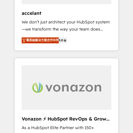
offices and consulting teams in the UK, USA,
Canada, Germany, France, Belgium,
accelant
Singapore, and South Africa. Certified
We don’t just architect your HubSpot system
compliant with ISO/IEC 27001:2022 and ISO
—we transform the way your team does
9001:2015 across all seven international
business. As an Elite HubSpot Solutions
offices and 175+ employees.
菁英级解决方案合作伙伴
5.0
Partner, we specialize in creating tailored,
end-to-end CRM solutions that accelerate
growth, improve operational efficiency, and
ensure faster time to value on HubSpot.
What sets us apart? Our people-centric
approach. From day one, our team takes the
time to deeply understand your unique
needs, crafting custom strategies that deliver
impactful results. Our mission is to empower
you to unlock HubSpot’s full potential—faster.
Through expert training, unmatched
Vonazon ⚡ HubSpot RevOps & Growth
responsiveness, and ongoing support, we
Strategy Experts
As a HubSpot Elite Partner with 150+
equip your team to adopt new systems with