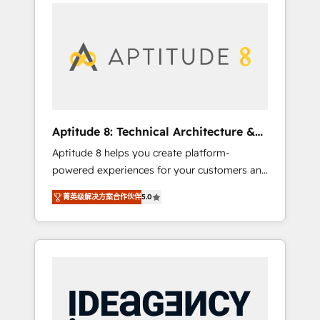
l'international, nous travaillons avec des ETI
contactez notre équipe pour un échange
ambitieuses, des grands groupes voulant
dédié.
aller au-delà d’une simple transformation
digitale et des startups florissantes. Nos 3
grandes expertises sont : ➤ L’intégration de
CRM et de méthodologie RevOps pour
aligner les équipes marketing, commerciales
et support client (data migration,
Aptitude 8: Technical Architecture &
synchronisation API, audit et maintenance) ➤
Deployment
Aptitude 8 helps you create platform-
La création de sites internet de conversion
powered experiences for your customers and
qui transforment les visiteurs en
teams. We build multi-hub solutions and
opportunités d'affaires ➤ La mise en place
菁英级解决方案合作伙伴
5.0
orchestrate operations across your entire
de stratégies d'acquisition marketing (SEO,
tech stack. Aptitude 8 is trusted by top
SEA, inbound, automatisation marketing,
brands such as Lenovo, Bluetooth,
ABM, IA, emailing) Informations clés : - 10 ans
International Sports Sciences Association,
d'expérience - 100+ intégrations CRM
SXSW, Notion, Soundcloud, American Nurses
HubSpot réussies - 40 experts conseil - 150
Association, Randstad, Uber Freight, and
certifications HubSpot cumulées
HubSpot itself. We have the largest technical