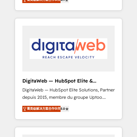
industries. With 150+ HubSpot-certified
experts, we deliver scalable solutions to
complex GTM and RevOps challenges. Our
Expertise 🔹 Onboarding & Implementation:
Accredited HubSpot Partner, ensuring
smooth setup tailored to your GTM motion.
🔹 Migrations: Move from other CRMs to
HubSpot without data loss or downtime. 🔹
RevOps Strategy: Align teams, processes, and
data to drive revenue efficiency. 🔹
Integrations: Connect HubSpot with your tech
DigitaWeb — HubSpot Elite &
stack for better adoption. 🔹 Custom
Intégrations ERP
DigitaWeb — HubSpot Elite Solutions, Partner
Solutions: Build tailored apps, workflows, and
depuis 2015, membre du groupe Uptoo.
configurations. We are SOC 2 Type II and ISO
Nous aidons les ETI et PME B2B à unifier
27001 certified, reinforcing our commitment
菁英级解决方案合作伙伴
5.0
Marketing, Ventes et Service sur HubSpot
to data security and compliance. At
grâce à la Revenue Architecture : alignement
OneMetric, we help revenue teams focus on
des équipes, pipeline prévisible, croissance
the OneMetric that matters most: revenue.
mesurable. 🔌 Intégrations complexes : ERP