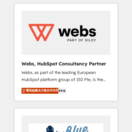
HubSpot challenges and improve user
to global brands
adoption, sales process and marketing
results. Services 📚 Onboarding your team to
HubSpot for the first time 🔧 Designing and
optimising your HubSpot set-up for better
results 🌐 Website design and build using
HubSpot 🔌 Integrating HubSpot with other
systems 🎓 Training your teams to be
HubSpot pros 📊 Lead generation services
Webs, HubSpot Consultancy Partner
using HubSpot Why us? - SIX HubSpot
Webs, as part of the leading European
Accreditations - awarded by HubSpot after a
HubSpot platform group of 150 Fte, is the
rigorous process for CRM, Solutions
trusted Elite HubSpot CRM Partner offering
Architecture, Onboarding , Data Migration,
菁英级解决方案合作伙伴
4.8
you a roadmap on maximizing EBITDA and
Custom Integration & Platform Enablement -
achieving Commercial Excellence. With our
Onboarded over 500 businesses to HubSpot
targeted processes, we strengthen your
-Top 1% of partners worldwide -In-house
digital transformation and minimize costs. As
team of 25+ experts Contact us today to help
HubSpot's Advanced Accredited CRM
you get more from your investment in
Implementation partner, we provide
HubSpot. www.bbdboom.com