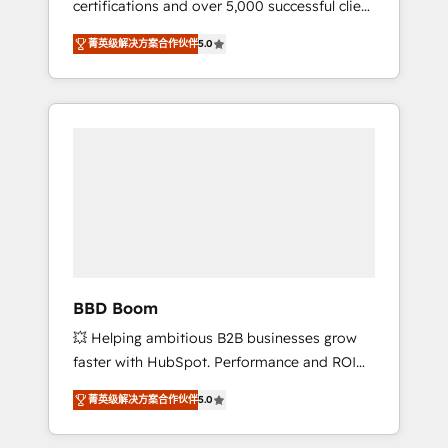
certifications and over 5,000 successful client
confidence and achieve a unified, data-
engagements, Vonazon turns marketing
driven approach to customer engagement.
菁英级解决方案合作伙伴
5.0
complexity into measurable, scalable growth.
From onboarding to enterprise-grade
campaigns, our in-house team builds scalable
strategies that drive long-term revenue. ⚙️
HubSpot Integration & Optimization •
Seamless CRM, CMS, and automation setup •
Complex platform migrations and data
cleanups • Custom APIs and third-party
integrations 📈 End-to-End Revenue
Acceleration • Lifecycle marketing and
pipeline growth programs • Sales enablement
BBD Boom
tools and CRM optimization • Retention
💥 Helping ambitious B2B businesses grow
strategies with customer journey mapping 🏅
faster with HubSpot. Performance and ROI
Elite-Level HubSpot Execution • 750+
focused. 💥 BBD Boom is the HubSpot
onboardings and 2,000+ implementations •
菁英级解决方案合作伙伴
5.0
partner that can help you to HubSpot Better.
Deep expertise across marketing, sales, and
We work with your teams to solve all your
service hubs • Built-in flexibility for startups