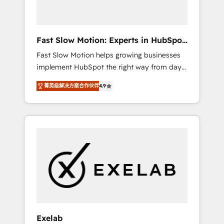
right HubSpot package for your business -
Full CRM, Marketing, and Sales Hub
implementations - Custom dashboards and
Fast Slow Motion: Experts in HubSpot
reporting - Workflow automation and data
& Salesforce
Fast Slow Motion helps growing businesses
clean-up - Sales enablement and team
implement HubSpot the right way from day
training - Ongoing optimisation and RevOps
one — with the flexibility to scale as
support Based in Leeds and London, we
菁英级解决方案合作伙伴
4.9
complexity increases. Highly certified in both
partner with SMEs across the UK who are
HubSpot and Salesforce, we bring deep
ready to turn HubSpot into the growth
experience in CRM implementation,
engine it’s meant to be.
integrations, and data migration across
modern business systems. Built to serve
growing mid-market and enterprise
organizations, our team combines strong
technical execution with real business
perspective. Many of our consultants have
scaled businesses themselves, giving us a
practical understanding of what owners and
Exelab
operators need as their systems, data, and