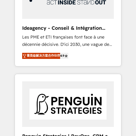
consulting team of any HubSpot partner and
expertise across operational strategy,
business-first process building, system
integration, custom development, and
Ideagency - Conseil & Intégration
extensibility. When you work with Aptitude 8,
HubSpot
Les PME et ETI françaises font face à une
you get a team – not an individual – with
décennie décisive. D'ici 2030, une vague de
embedded consulting, strategy,
consolidation va recomposer le marché.
development, and project management. We
菁英级解决方案合作伙伴
4.9
Seules survivront les entreprises qui auront
have 100% US-based, FTE team members.
réussi leur transformation. Le problème ?
We offer project-based and managed
58% des dirigeants savent que l'IA est vitale
services engagements that include new
pour leur survie. Mais 57% n'ont aucune
HubSpot implementations, migrations from
stratégie. Et 43% ne maîtrisent même pas
other platforms, systems integration,
leurs données. C'est le paradoxe français :
extensibility, custom development, and
conscience totale, action nulle. La solution
ongoing RevOps support.
s'appelle l'Entreprise Augmentée. Ce n'est pas
une entreprise qui utilise l'IA. C'est une
organisation qui a réussi la symbiose entre
l'expertise humaine et l'intelligence artificielle.