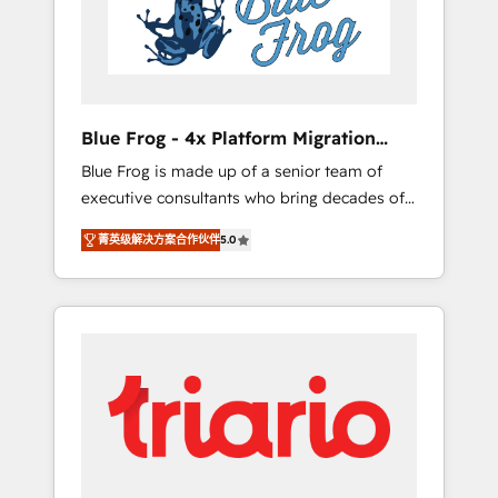
expertise to drive your business forward.
Since 2015 we are fully dedicated to
HubSpot and with an experienced team
(50+), we work with reputable companies in
B2B sectors such as manufacturing, SaaS and
Blue Frog - 4x Platform Migration
business services. We prepare a customized
Award Winner
Blue Frog is made up of a senior team of
business case that demonstrates the value
executive consultants who bring decades of
and impact of your digital transformation,
relevant, real world experience to our client
including a detailed financial rationale with a
菁英级解决方案合作伙伴
5.0
engagements. "Blue Frog is a top, trusted
focus on ROI and TCO. As a trusted extension
partner in HubSpot's ecosystem for a reason.
of your team, we believe in the power of
Their team brings over a decade of
partnership. Together, we embark on a
experience to the table, along with deep
transformational journey that sets your
knowledge of the HubSpot platform and
business up for long-term success. Unlock
strategies for driving growth. They are
your business. If not now, when?
committed to helping our customers grow
and finding solutions that fit their unique
business needs. We are thrilled to have Blue
Frog in the HubSpot ecosystem leading the