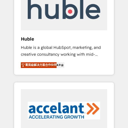
Custom Integrations Slash months from your
API Integration project... ⬅️ Click "Contact
Business" ⬅️ to access 150+ Kickstart
Integration templates that put HubSpot in
the center of your tech stack, syncing... 🛍️
Shopify or WooCommerce 💲 Stripe or
Huble
Paypal 💰 Sage or Netsuite 🤖 Google or
Huble is a global HubSpot, marketing, and
Microsoft ✍️ DocuSign or PandaDoc 🌐
creative consultancy working with mid-
Avalara or Quaderno HubSnacks holds the
market and enterprise businesses. We go
rare Advanced "Custom Integrations"
菁英级解决方案合作伙伴
4.9
beyond implementation, shaping the
Accreditation, securely sync data across... 🔄
strategy, processes, and teams that turn
any apps, in any direction. Stuck on your old
HubSpot into a genuine growth engine.
CRM..? Migrate | seamlessly off your old CRM
Named HubSpot's Global Partner of the Year
onto a clean new HubSpot portal with
in 2024, consistently ranked among their top
Advanced Website and CRM Migrations using
5 partners worldwide, and with over 15 years
our in-house "HubScrub" Tool.
in the ecosystem, Huble has built a track
record that speaks for itself. One company,
one operating model, delivering across