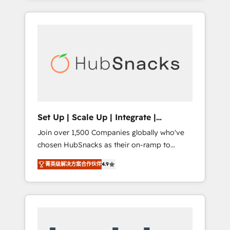
Agency of the Year 🏆2015 Became the 5th
it all (and with great results)! In short, our
Agency to reach Diamond 🏆2014 HubSpot
services include: - HubSpot consultancy:
COS Performance Award 🏆2014 HubSpot
onboarding, training, data migration -
COS Design Award 🏆2013 HubSpot
HubSpot development: websites, custom
Marketplace Provider of the Year 🏆2011
modules, integrations - Marketing & sales
Became a HubSpot Partner 📆Founded in
solutions: digital marketing, advertising,
1997
campaigns, content and design We connect
people, data and technology to improve
customer experiences. With our bright
Set Up | Scale Up | Integrate |
people, exciting ideas and can-do mentality,
HubSnacks FlexPlan
Join over 1,500 Companies globally who've
we ensure revenue growth on a daily basis.
chosen HubSnacks as their on-ramp to
So tell us your challenge; our passionate and
HubSpot since 2014 Simple pay-as-you-go
growth driven team of 100+ experts is ready
菁英级解决方案合作伙伴
4.9
plans that accelerate value... 1️⃣ Set Up |
for you! Driving digital growth |
Onboarding New or Check-fixing existing
www.brightdigital.com
HubSpot portals 2️⃣ Scale Up | 100% HubSpot
Task Execution... Global 24/7 ... All Experts 3️⃣
Integrate | your entire Tech Stack with