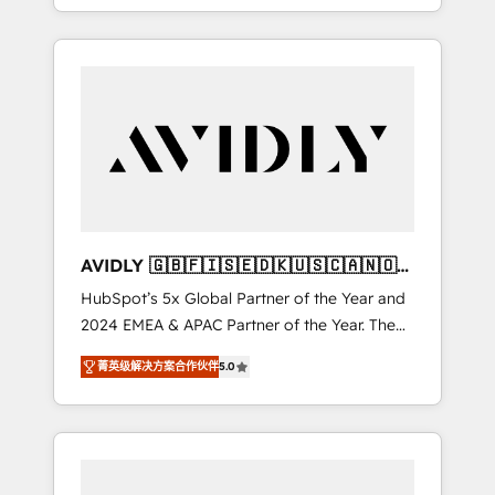
specialize in both strategic RevOps planning
and hands-on technical execution - building
the operational foundation companies need
to thrive. Industries we specialize in: -
Manufacturing - Healthcare - Financial
Services - Managed IT (MSP) - Franchises -
Professional Services - And more! How we
help: ✔️ Full HubSpot implementations and
portal optimization ✔️ Data migrations, CRM
architecture, and reporting foundations ✔️
AVIDLY 🇬🇧🇫🇮🇸🇪🇩🇰🇺🇸🇨🇦🇳🇴
Custom integrations and workflow
🇩🇪🇦🇺🇳🇿
HubSpot’s 5x Global Partner of the Year and
automation ✔️ User adoption programs,
2024 EMEA & APAC Partner of the Year. The
training, and enablement Through project-
world’s most experienced and fully
based engagements and ongoing RevOps
菁英级解决方案合作伙伴
5.0
accredited HubSpot Solutions Partner. 🚀
partnerships, we guide organizations through
With 2,750+ HubSpot projects delivered and
the revenue maturity model - delivering the
370+ specialists across EMEA, APAC and NAM,
right improvements at the right time so
we de-risk complex CRM programmes and
operations evolve strategically and
accelerate ROI across every HubSpot Hub. 🧭
sustainably as the business grows.