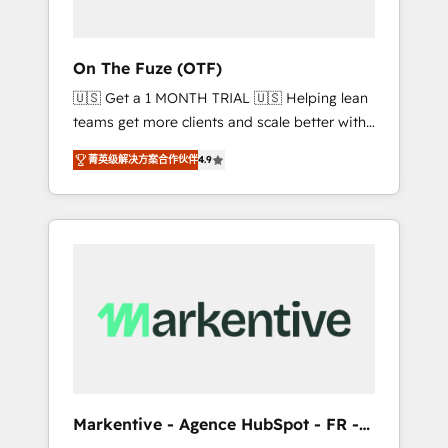
ABM: Drive pipeline with inbound, ABM, AEO,
SEO, & paid media. 👩‍💻Web Design: Build
high-performing websites with UX,
On The Fuze (OTF)
messaging, & conversion strategy that drive
🇺🇸 Get a 1 MONTH TRIAL 🇺🇸 Helping lean
results. 🤖AI Strategy: Activate Breeze Agents,
teams get more clients and scale better with
configure HubSpot AI, & maximize AEO with
our HubSpot Consulting & 'Done For You'
tailored AI services. 🧩Integrations: Extend
菁英级解决方案合作伙伴
4.9
Services. 🚀 Who We Work With 🚀 We help
HubSpot with custom integrations, hosting, &
lean, growing companies: - Win more
maintenance.
business - Reduce no-shows - Improve lead
& deal conversion rates - Scale with less
headcount ...by using HubSpot's full
capabilities. 🤓 What do you get? 🤓 Our
client's are too busy to learn the ins-and-outs
of HubSpot. We give you a Personal
Consultant + Tech Team to handle the heavy
lifting of mapping out AND building your
ideal system. + Get best practices and 'don't
Markentive - Agence HubSpot - FR -
know what you don't know'
EN