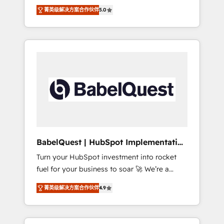
organise that complexity, so your team can
Award - Platform Migration Excellence
菁英级解决方案合作伙伴
5.0
put HubSpot to work... Welcome to our
HubSpot Impact Award - Platform Excellence
Profile! We help with: • CRM implementation,
40+ full-time HubSpot professionals. 100s of
reports, workflows, and team training • CRM
certifications and accreditations with
migration from Salesforce, Pipedrive,
HubSpot.
Dynamics and others • Technical projects
including custom API integrations • AI
governance for HubSpot-centred operations
A little about us: • Boutique 'Elite' team of 12 •
150+ clients across Sales Hub, Marketing
Hub, Service Hub, Data Hub and CMS •
ISO/IEC 27001:2022, ISO 9001:2015, and ISO
BabelQuest | HubSpot Implementation
42001:2023 certified - the AI management
& Consultancy
Turn your HubSpot investment into rocket
standard • GuardHub: our AI governance
fuel for your business to soar 🚀 We’re a
framework, built on ISO 42001 Ready for the
team of accredited HubSpot experts ready
next step? Click the 👈 '𝗖𝗼𝗻𝘁𝗮𝗰𝘁 𝗯𝘂𝘀𝗶𝗻𝗲𝘀𝘀'
菁英级解决方案合作伙伴
4.9
to help you. We can implement the platform
button to get in touch (𝘸𝘦'𝘳𝘦 𝘴𝘶𝘱𝘦𝘳
into complex business environments,
𝘳𝘦𝘴𝘱𝘰𝘯𝘴𝘪𝘷𝘦)
optimise what you've got and make sure you