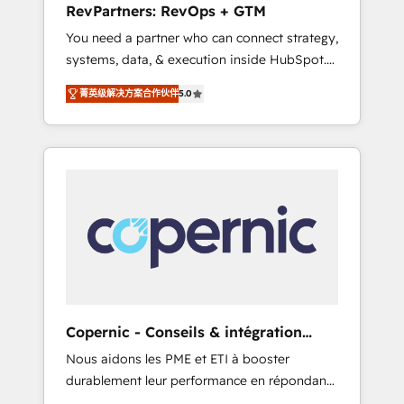
RevPartners: RevOps + GTM
from any legacy CRM. Zero downtime, full
You need a partner who can connect strategy,
data integrity. ➤ Implementation: Configure
systems, data, & execution inside HubSpot.
HubSpot to run your revenue process. Sales,
We bridge the gap where most agencies fall
marketing, and service wired together. ➤ AI
菁英级解决方案合作伙伴
5.0
short by combining GTM strategy with
and Integrations: Layer Breeze AI, custom
technical execution to solve the right
agents, and APIs to remove manual work. ➤
problem with the right solution. As the only
Ongoing Management: Monthly tune-ups,
firm in the world to hold Elite Partner
feature rollouts, adoption coaching. Buying
Accreditations with both HubSpot and Clay,
HubSpot, switching to it, or reviving a stale
our clients gain a unique advantage in CRM
portal? We are built for the work.
architecture, pipeline generation, data
intelligence, and go-to-market execution.
Why B2B Businesses Choose RP: - Secure:
Soc2 compliant 🛡️ - Pricing: Implementations
starting at $1,5k 💵 - Speed: Launch in 14
Copernic - Conseils & intégration
days ⚡ - Global: 75+ RPers across five
HubSpot
Nous aidons les PME et ETI à booster
continents 🌐 - Scale: Largest organically
durablement leur performance en répondant
grown & fastest tiering Elite HubSpot Partner
aux vrais défis : • Intégration de HubSpot