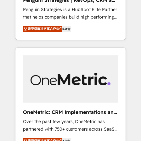
Penguin Strategies | RevOps, CRM and
Pas pour remplacer l'humain, mais pour
AI
Penguin Strategies is a HubSpot Elite Partner
l'augmenter. Chez Ideagency, nous
that helps companies build high performing
accompagnons cette transformation. D'abord
revenue operations across complex sales
les fondations : des données unifiées, des
菁英级解决方案合作伙伴
5.0
cycles, multi system environments and global
processus alignés. Ensuite l'augmentation :
SaaS or manufacturing teams. Trusted by
l'IA là où elle crée de la valeur. Et surtout :
leading enterprises and fast growing scale
l'humain qui reste au centre. Parce que la
ups including Sony, Rapyd, Fiverr, XM Cyber,
vraie performance vient de l'intérieur. Act
Bridgepointe Technologies, EMA Design
Inside. Stand Out.
Automation and Uptive. 📊 RevOps & data
architecture 🔗 CRM migrations & End to end
integrations 🤖 AI workflows & enrichment 📘
Team enablement & company-wide adoption
We create HubSpot environments that teams
use with confidence and that leadership can
OneMetric: CRM Implementations and
rely on for scalable revenue insights.
GTM engineering
Over the past few years, OneMetric has
partnered with 750+ customers across SaaS,
fintech, healthcare, real estate, and other
菁英级解决方案合作伙伴
4.9