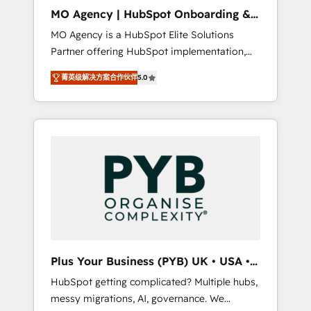
cleanup, and implementation. - Pre-built and
MO Agency | HubSpot Onboarding &
custom integrations across your full tech
Implementation
MO Agency is a HubSpot Elite Solutions
stack. - Custom object setup, CMS builds, and
Partner offering HubSpot implementation,
full-funnel automation. - Dashboards,
marketing automation, CRM and RevOps
lifecycle campaigns, and lead nurturing
菁英级解决方案合作伙伴
5.0
consulting, B2B SEO, paid media, content
sequences. - Cross-hub setup across
marketing, AEO and GEO (AI search
Marketing, Sales, Operations, and Service
optimisation), and HubSpot Content Hub
Hubs. - Ongoing optimization, managed
and WordPress development. We work with
support, and scalable retainers. Let’s make
enterprise and growth-led companies across
HubSpot your most powerful growth engine.
technology, professional services, financial
Built to convert, scale, and drive results.
services and industrial sectors. Offices in
Johannesburg, Cape Town, Dubai & London.
500+ HubSpot CRM implementations
delivered. AI visibility coverage across
ChatGPT, Claude, Perplexity, Gemini and
Plus Your Business (PYB) UK • USA •
Google AI Overviews. HubSpot Impact Award
Europe
HubSpot getting complicated? Multiple hubs,
- Customer First HubSpot Impact Award -
messy migrations, AI, governance. We
Integrations Innovation HubSpot Impact