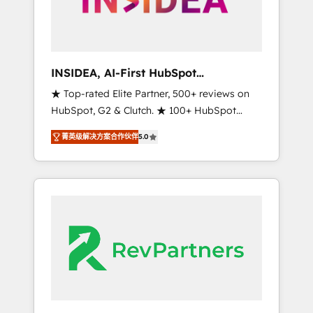
integrated marketing campaigns, & RevOps
frameworks that fuel long-term success We
connect the entire customer lifecycle through
seamless integrations, ensure long-term
INSIDEA, AI-First HubSpot
adoption with change-management
Onboarding & RevOps
★ Top-rated Elite Partner, 500+ reviews on
programs, and align marketing, sales, and
HubSpot, G2 & Clutch. ★ 100+ HubSpot
service to drive sustainable growth With 6
Certified Experts & Trainers across the team
key HubSpot accreditations and experience
菁英级解决方案合作伙伴
5.0
★ 1,500+ implementations across five
across hundreds of organizations in dozens
continents ★ AI-First, RevOps-led,
of industries, there’s a good chance one of
Onboarding obsessed ★ Company of the
our globally integrated teams has worked
Year 2024/25 INSIDEA helps growing
with clients just like you Let’s explore
companies turn HubSpot into a revenue
whether S2 is the partner you’ve been
engine. We onboard your team, migrate your
looking for...and get your next big initiative
data, and build AI-powered workflows that
moving!
drive adoption from week one, in your time
zone. What we do ➤ Onboarding: Live in
weeks, with workflows built around your
business, not a template. ➤ Migration: Move