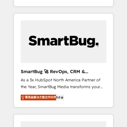
at scale. From predictive intelligence to
OS) to align your leadership and engineer a
conversational AI, we turn data into action
portal that drives predictable revenue
and automation into competitive advantage.
velocity. 🚀 GTM Strategy & Alignment
✦ 150+ implementations ✦ 100+
Workshops & Sprints: Identify "Valleys of
certifications ✦ 7 accreditations
Death" stalling growth. Fix your ICP, Math,
and Story to stop "accelerating a mess." ⚙️
Elite Engineering & AI Scalable Architecture:
Zero-technical-debt setup across all Hubs,
validated by our 7 HubSpot Accreditations.
AI-Powered RevOps: Breeze AI, custom AI
SmartBug 🚀 RevOps, CRM &
agents, and high-integrity migrations for total
Integration Experts
As a 3x HubSpot North America Partner of
reporting clarity. Security & Compliance: SOC
the Year, SmartBug Media transforms your
2 Type I and HIPAA attested for enterprise-
customer lifecycle into a revenue engine. Our
grade data security. 🏆 Why Bluleadz? GTM
菁英级解决方案合作伙伴
5.0
unified ecosystem includes specialized
OS Partner | 16+ Years Experience | 1,000+
divisions Globalia (AI & Software) and Point
Five-Star Reviews
Success Media (Paid Media), making this the
official home for all three brands. 🔄