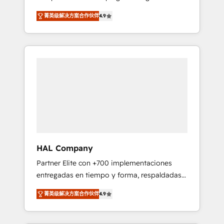
strategies by leveraging technologies and
design Let’s turn your CRM into your growth
菁英级解决方案合作伙伴
4.9
automating their marketing and sales
engine!
processes to generate growth. Our offer
spans from Strategy to Operations. We
specialize in CRM onboarding and
implementation, web design, sales &
marketing automation, and digital marketing.
With extensive experience working with tech
companies and manufacturers since 2002,
we are committed to empowering our clients
and developing their autonomy. Get to grips
with HubSpot through guided
HAL Company
implementation and seamless integration of
Partner Elite con +700 implementaciones
the CRM platform into your digital
entregadas en tiempo y forma, respaldadas
ecosystem. Would you like support in
por 6 acreditaciones de HubSpot y un
deploying your inbound marketing strategy?
菁英级解决方案合作伙伴
4.9
equipo de 6 Certified Trainers avalados por
We'll provide support tailored to your needs
HubSpot Academy. Acompañamos a las
and sales objectives. With 125+ certifications,
empresas en cada etapa de su crecimiento