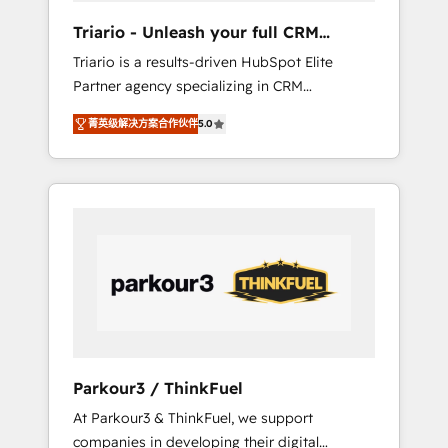
way for customers!" - Yamini Rangan, CEO of
Triario - Unleash your full CRM
HubSpot “Our experience with the team at
potential
Triario is a results-driven HubSpot Elite
Blue Frog has been nothing short of
Partner agency specializing in CRM
extraordinary. Their years of experience and
implementations & migrations, Revenue
quality of skilled staff has earned them a
菁英级解决方案合作伙伴
5.0
Operations, Custom Integrations, Custom AI
trusted reputation within the HubSpot
agents and AI-ready Website Design With
ecosystem as a reliable partner capable of
over 15 years of experience, we help
delivering remarkable experiences for our
companies bridge the gap between
most sophisticated clients.” - Brian Garvey,
marketing, sales, and customer success
VP, Solutions Partner Program, HubSpot.
through smart automation, data hygiene, and
tailored HubSpot solutions. Our clients
choose us because we blend the expertise of
a global consultancy with the care and agility
of a boutique firm. At Triario, we’re big
enough to deliver but small enough to listen.
Parkour3 / ThinkFuel
Our Services: HubSpot implementations &
At Parkour3 & ThinkFuel, we support
data migration Custom AI agents Revenue
companies in developing their digital
Operations API integrations AI-ready Website