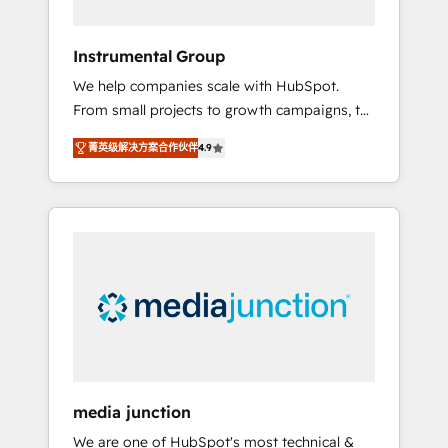
HubSpot Theme Challenge 2021 🌟
INBOUND’19 HubSpot Rising Star Why us?
Instrumental Group
Harnessing the full potential of the powerful
We help companies scale with HubSpot.
HubSpot CRM. ✔️A team of HubSpot experts
From small projects to growth campaigns, to
backed by over 10+ years of HubSpot
CRM and websites. Hire an agency that's
experience ✔️Flexible pricing models —
菁英级解决方案合作伙伴
4.9
experienced in every inch of HubSpot and
Hourly-fee (assigned one Dedicated
willing to work hand-in-hand with your team
HubSpot Admin); Monthly-fee (HubSpot
to simplify the complex and build a better
Admin + Project Manager); and Fixed Project
experience for your team and customers.
Cost (as per requirement). ✔️Helped over
25,000+ customers so far with our HubSpot
solutions. ✔️Bespoke apps & on-demand
bundle services. Connect with us today!
media junction
We are one of HubSpot's most technical &