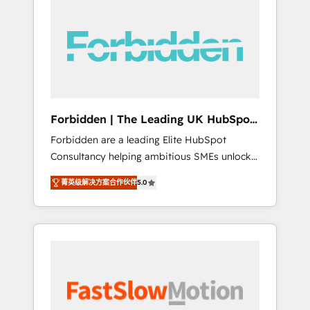
(Divalto, Sage X3, Cegid, Pennylane,
Dynamics..), VOIP (Aircall, Ringover, Modjo),
Shopify, Oneflow. 💻 Développements
custom : CRM UI Extensions (React),
Serverless Node.js, Custom Objects, thèmes
HubL, agents IA & Breeze AI. 🎯 Secteurs :
Industrie, Distribution B2B, SaaS, Services
Forbidden | The Leading UK HubSpot
B2B, Immobilier, Viticulture, Finance. 🚀 Nos
Consultancy
Forbidden are a leading Elite HubSpot
livrables : migration sécurisée,
Consultancy helping ambitious SMEs unlock
implémentation Marketing + Sales + Service
the full potential of HubSpot. Too many
Hub, synchronisation ERP ↔ HubSpot temps
菁英级解决方案合作伙伴
5.0
businesses invest in HubSpot but never see
réel, formation équipes. 🏆 +350 projets
the ROI they expected due to poor adoption,
livrés. Accrédités HubSpot CRM
messy data, and disconnected teams getting
Implementation, Data Migration & Custom
in the way. That’s where we come in. We
Integration. 📩 Parlons de votre projet →
partner with scaling businesses across the UK
digitaweb.com
to design, implement, and optimise HubSpot
so it actually drives revenue, not just reports
on it. Our services include: - Choosing the