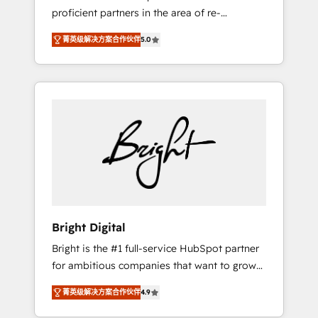
proficient partners in the area of re-
platforming, website design & development.
菁英级解决方案合作伙伴
5.0
We specialize in multi-hub implementations
for mid-market & enterprise companies. We
are woman-owned, powered by coffee, and
we ❤️ dogs. We produce award-winning work
for our clients. 🏆2023 Technical Expertise
Impact Award 🏆2022 Technical Expertise
Impact Award 🏆2022 Platform Migration
Excellence Impact Award 🏆2020 Elite
Solutions Partner 🏆2019 Integrations
HubSpot Impact Award 🏆2019 Marketing
Enablement HubSpot Impact Award 🏆2018
Bright Digital
Website Design HubSpot Impact Award 🏆
Bright is the #1 full-service HubSpot partner
2017 Website Design HubSpot Impact Award
for ambitious companies that want to grow
🏆2016 Growth-Driven Design Agency of the
smarter. From HubSpot onboarding, to
Year 🏆2016 Sales Enablement HubSpot
菁英级解决方案合作伙伴
4.9
training, from developing a new website to
Impact Award 🏆2015 Growth-Driven Design
lead generation and digital marketing; we do