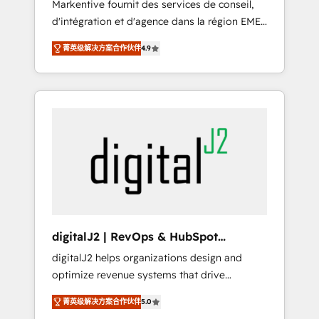
Markentive fournit des services de conseil,
recommendations to maximize conversions!
d'intégration et d'agence dans la région EMEA
OTF is an Elite Partner (top 1% of 6,500+
et North America. Avec plus de 115 experts en
Partners) and was named 2023 HubSpot
菁英级解决方案合作伙伴
4.9
marketing automation, Growth, Revops, CRM
Partner of the Year 💥 Trusted by 2,500+
et webdesign. Markentive is both a
companies to help them scale and close
consulting firm, a digital agency and an
more business, by using HubSpot (the right
integrator. With over 115 experts in marketing
way). ⭐️ Here's more info:
automation, growth, revops, CRM and
www.onthefuze.com/hubspot-admin Contact
webdesign (We focus on EMEA - USA
us to learn more!
customers).
digitalJ2 | RevOps & HubSpot
Implementations
digitalJ2 helps organizations design and
optimize revenue systems that drive
scalable, predictable growth. As a triple-
菁英级解决方案合作伙伴
5.0
accredited HubSpot Solutions Partner, we