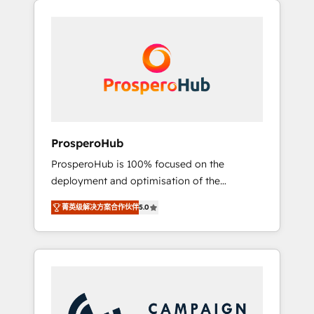
we are part of the most certified Canadian
integrando estrategia, tecnología y procesos
agencies, and we both hold Onboarding
comerciales para potenciar resultados reales.
Accreditations. Based in Canada (coast to
Nos caracterizamos por combinar excelencia
coast), our services are offered in both
técnica con una mirada estratégica a largo
English & French.
plazo.
ProsperoHub
ProsperoHub is 100% focused on the
deployment and optimisation of the
HubSpot CRM platform. Our highly
菁英级解决方案合作伙伴
5.0
experienced team of solutions experts will
ensure that you achieve maximum adoption
and ROI from your HubSpot investment. Use
our extensive HubSpot, sales, marketing,
service and integrations expertise to lead
your team on their HubSpot journey, design