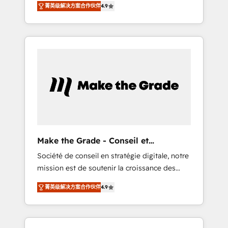
🪴 - Sales Hub: More implementations than
菁英级解决方案合作伙伴
4.9
avec d’autres outils (ERP, téléphonie, etc.) •
any other Partner 💻 - Migrations: We convert
Alignement des équipes grâce à un outil et
Salesforce addicts to HubSpot evangelists 🧡
des données partagées • Amélioration de la
Don't hire a marketing agency for an Ops
collecte et de l’analyse des données pour des
problem. Don't hire a technical agency for a
décisions éclairées • Optimisation de
growth problem. Hire a partner built to solve
l’efficacité et de la productivité des équipes
both.
Notre équipe de 30 consultants certifiés
HubSpot aborde chaque projet avec un
engagement total, alignant processus métiers
et technologie, et guidant vos équipes à
travers le changement, tout en centrant vos
Make the Grade - Conseil et
objectifs d’entreprise. Grâce à une
intégrateur HubSpot
Société de conseil en stratégie digitale, notre
méthodologie éprouvée auprès de plus de
mission est de soutenir la croissance des
400 clients, nous comprenons rapidement
entreprises B2B à travers l’acquisition de
vos enjeux et intégrons parfaitement
菁英级解决方案合作伙伴
4.9
nouveaux clients, l'intégration CRM et le
HubSpot dans votre organisation. Pour toute
développement des revenus auprès de vos
question technique ou besoin de
comptes existants. En France et à
structuration de votre projet HubSpot,