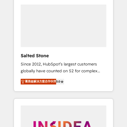
Salted Stone
Since 2012, HubSpot’s largest customers
globally have counted on S2 for complex
migrations, change management, systems
菁英级解决方案合作伙伴
5.0
integration, and creative solutions that
deliver measurable impact and transform
brand experiences As one of the few full-
service creative agencies in the HubSpot
ecosystem, we blend strategy, technology, &
award-winning design to build scalable,
globally regionalized HubSpot websites,