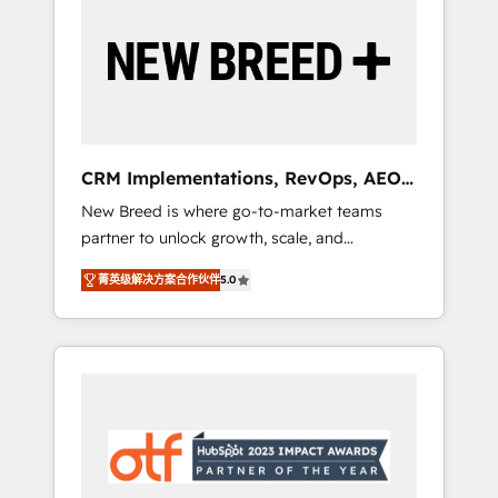
Implementation & Integration - Seamless
migrations and system integrations powered
by Globalia’s technical development team. -
19 HubSpot-certified trainers to drive
platform adoption. 📈 Revenue Generation -
Full-funnel marketing and high-performance
advertising via Point Success Media. - Expert
CRM Implementations, RevOps, AEO
deployment of Breeze AI and custom agents
+ Web, Demand Gen
New Breed is where go-to-market teams
to automate growth. 🏆 Elite Excellence - 8
partner to unlock growth, scale, and
platform accreditations and deep HIPAA-
transformation. We help companies activate
compliance expertise. - A team of 250+
菁英级解决方案合作伙伴
5.0
HubSpot’s AI-powered customer platform
experts dedicated to your resilient growth.
and operationalize HubSpot’s Loop
Marketing framework through expert-led
services, smart agents, and purpose-built
apps, tailored to your business. Together, we
unlock results, fast. ⚙️CRM & RevOps: Align all
Hubs to your buyer journey for clean data,
scalability, & reporting. 🎯Demand Gen &