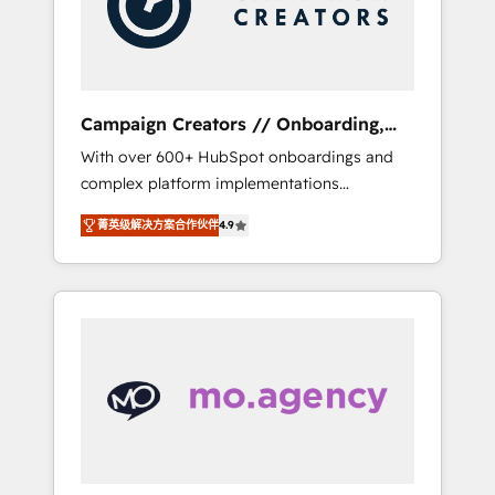
and implement your processes and skilfully
bring your revenue infrastructure to life. Our
collaborative approach keeps you in control
whilst we plan and support the route to your
revenue goals. We have successfully
Campaign Creators // Onboarding,
supported over 500 organisations with
CRM Migration
With over 600+ HubSpot onboardings and
HubSpot implementation, optimisation,
complex platform implementations
training, and adoption assurance. Our tried
delivered, CC is the go-to Elite Solutions
and tested Roadmap methodology will
菁英级解决方案合作伙伴
4.9
Partner for businesses ready to migrate,
ensure that you receive the best deployment
replatform, and scale smarter. We specialize
experience possible. Whether you are new to
in high-impact CRM and CMS migrations and
HubSpot or seeking to turn around a poor
onboarding from platforms like Salesforce,
install, our team have the change
NetSuite, Zoho, Pardot, Marketo, Microsoft
management expertise to deliver the
Dynamics, Wix, WordPress and legacy CRMs,
solutions you need.
turning fragmented systems into unified,
growth-ready HubSpot architectures that
accelerate revenue operations and
performance. - Multi-object CRM migration,