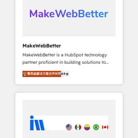
From multi-region migrations to AI-powered
automation, we turn complexity into clarity,
human at global scale. 🏆 HubSpot’s CEO
called us “the partner of the future.” Others
agree it is proof of trust built through
measurable impact.
MakeWebBetter
MakeWebBetter is a HubSpot technology
partner proficient in building solutions to
maximize the operational efficiency of
菁英级解决方案合作伙伴
4.9
HubSpot. The fastest-growing tech-enabler &
facilitator, MakeWebBetter, hands you the
blend of HubSpot expertise & eminent
solutions & integrations. Trust us to
streamline your HubSpot experience. 🚀
HubSpot Elite Partners with 10+ years of
HubSpot experience 🤝HubSpot Premier
Integration partner 🤝Google Premier Partner
2023 🌟5 HubSpot Accreditations 🌟Won