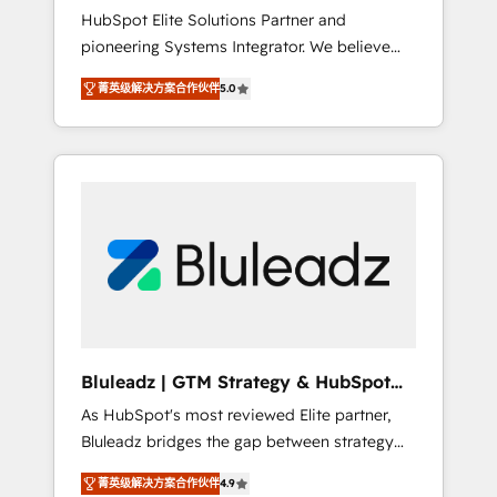
HubSpot Elite Solutions Partner and
processes evolve. Since 2014, we’ve
pioneering Systems Integrator. We believe
supported 1,400+ clients across a wide range
technology should serve business strategy,
of industries, including healthcare, software,
菁英级解决方案合作伙伴
5.0
not the other way around. Every engagement
B2B services, manufacturing, financial
begins with clear objectives, customer
services and more. Whether clients are new
journey mapping, and measurable KPIs. Only
to HubSpot or expanding into more
then we architect solutions. The question is
advanced use cases, we focus on delivering
never which features to activate, but which
clean, scalable, AI-ready systems that create
outcomes to deliver. -SYSTEM INTEGRATION-
long-term value and a consistently strong
Connectors, workflows, and data
client experience.
architectures that make HubSpot the
operational hub, integrated with SAP,
Microsoft Dynamics, custom ERPs, and any
enterprise platform. Proprietary apps extend
Bluleadz | GTM Strategy & HubSpot
HubSpot beyond standard configurations. -
Implementation
As HubSpot's most reviewed Elite partner,
AI-FIRST- AI across customer-facing
Bluleadz bridges the gap between strategy
operations to accelerate decisions,
and execution. We don't just "set up tools" —
streamline processes, and unlock efficiency
菁英级解决方案合作伙伴
4.9
we install the GTM Operating System (GTM