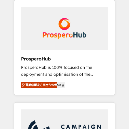
we are part of the most certified Canadian
integrando estrategia, tecnología y procesos
agencies, and we both hold Onboarding
comerciales para potenciar resultados reales.
Accreditations. Based in Canada (coast to
Nos caracterizamos por combinar excelencia
coast), our services are offered in both
técnica con una mirada estratégica a largo
English & French.
plazo.
ProsperoHub
ProsperoHub is 100% focused on the
deployment and optimisation of the
HubSpot CRM platform. Our highly
菁英级解决方案合作伙伴
5.0
experienced team of solutions experts will
ensure that you achieve maximum adoption
and ROI from your HubSpot investment. Use
our extensive HubSpot, sales, marketing,
service and integrations expertise to lead
your team on their HubSpot journey, design