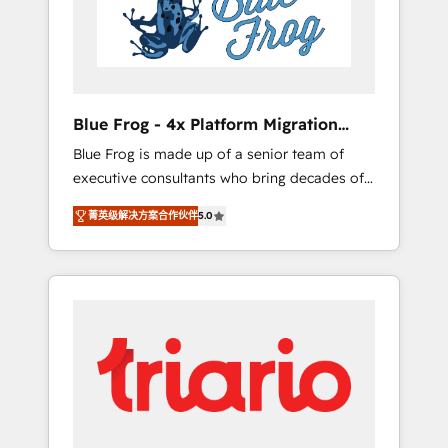
expertise to drive your business forward.
Since 2015 we are fully dedicated to
HubSpot and with an experienced team
(50+), we work with reputable companies in
B2B sectors such as manufacturing, SaaS and
Blue Frog - 4x Platform Migration
business services. We prepare a customized
Award Winner
Blue Frog is made up of a senior team of
business case that demonstrates the value
executive consultants who bring decades of
and impact of your digital transformation,
relevant, real world experience to our client
including a detailed financial rationale with a
菁英级解决方案合作伙伴
5.0
engagements. "Blue Frog is a top, trusted
focus on ROI and TCO. As a trusted extension
partner in HubSpot's ecosystem for a reason.
of your team, we believe in the power of
Their team brings over a decade of
partnership. Together, we embark on a
experience to the table, along with deep
transformational journey that sets your
knowledge of the HubSpot platform and
business up for long-term success. Unlock
strategies for driving growth. They are
your business. If not now, when?
committed to helping our customers grow
and finding solutions that fit their unique
business needs. We are thrilled to have Blue
Frog in the HubSpot ecosystem leading the