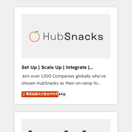
Agency of the Year 🏆2015 Became the 5th
it all (and with great results)! In short, our
Agency to reach Diamond 🏆2014 HubSpot
services include: - HubSpot consultancy:
COS Performance Award 🏆2014 HubSpot
onboarding, training, data migration -
COS Design Award 🏆2013 HubSpot
HubSpot development: websites, custom
Marketplace Provider of the Year 🏆2011
modules, integrations - Marketing & sales
Became a HubSpot Partner 📆Founded in
solutions: digital marketing, advertising,
1997
campaigns, content and design We connect
people, data and technology to improve
customer experiences. With our bright
Set Up | Scale Up | Integrate |
people, exciting ideas and can-do mentality,
HubSnacks FlexPlan
Join over 1,500 Companies globally who've
we ensure revenue growth on a daily basis.
chosen HubSnacks as their on-ramp to
So tell us your challenge; our passionate and
HubSpot since 2014 Simple pay-as-you-go
growth driven team of 100+ experts is ready
菁英级解决方案合作伙伴
4.9
plans that accelerate value... 1️⃣ Set Up |
for you! Driving digital growth |
Onboarding New or Check-fixing existing
www.brightdigital.com
HubSpot portals 2️⃣ Scale Up | 100% HubSpot
Task Execution... Global 24/7 ... All Experts 3️⃣
Integrate | your entire Tech Stack with