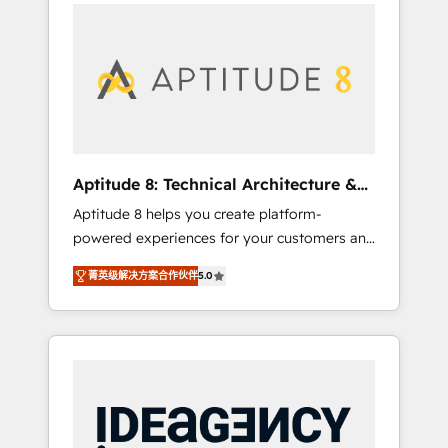
l'international, nous travaillons avec des ETI
contactez notre équipe pour un échange
ambitieuses, des grands groupes voulant
dédié.
aller au-delà d’une simple transformation
digitale et des startups florissantes. Nos 3
grandes expertises sont : ➤ L’intégration de
CRM et de méthodologie RevOps pour
aligner les équipes marketing, commerciales
et support client (data migration,
Aptitude 8: Technical Architecture &
synchronisation API, audit et maintenance) ➤
Deployment
Aptitude 8 helps you create platform-
La création de sites internet de conversion
powered experiences for your customers and
qui transforment les visiteurs en
teams. We build multi-hub solutions and
opportunités d'affaires ➤ La mise en place
菁英级解决方案合作伙伴
5.0
orchestrate operations across your entire
de stratégies d'acquisition marketing (SEO,
tech stack. Aptitude 8 is trusted by top
SEA, inbound, automatisation marketing,
brands such as Lenovo, Bluetooth,
ABM, IA, emailing) Informations clés : - 10 ans
International Sports Sciences Association,
d'expérience - 100+ intégrations CRM
SXSW, Notion, Soundcloud, American Nurses
HubSpot réussies - 40 experts conseil - 150
Association, Randstad, Uber Freight, and
certifications HubSpot cumulées
HubSpot itself. We have the largest technical