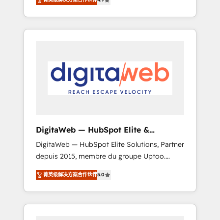
industries. With 150+ HubSpot-certified
experts, we deliver scalable solutions to
complex GTM and RevOps challenges. Our
Expertise 🔹 Onboarding & Implementation:
Accredited HubSpot Partner, ensuring
smooth setup tailored to your GTM motion.
🔹 Migrations: Move from other CRMs to
HubSpot without data loss or downtime. 🔹
RevOps Strategy: Align teams, processes, and
data to drive revenue efficiency. 🔹
Integrations: Connect HubSpot with your tech
DigitaWeb — HubSpot Elite &
stack for better adoption. 🔹 Custom
Intégrations ERP
DigitaWeb — HubSpot Elite Solutions, Partner
Solutions: Build tailored apps, workflows, and
depuis 2015, membre du groupe Uptoo.
configurations. We are SOC 2 Type II and ISO
Nous aidons les ETI et PME B2B à unifier
27001 certified, reinforcing our commitment
菁英级解决方案合作伙伴
5.0
Marketing, Ventes et Service sur HubSpot
to data security and compliance. At
grâce à la Revenue Architecture : alignement
OneMetric, we help revenue teams focus on
des équipes, pipeline prévisible, croissance
the OneMetric that matters most: revenue.
mesurable. 🔌 Intégrations complexes : ERP