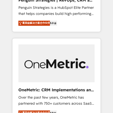
Penguin Strategies | RevOps, CRM and
Pas pour remplacer l'humain, mais pour
AI
Penguin Strategies is a HubSpot Elite Partner
l'augmenter. Chez Ideagency, nous
that helps companies build high performing
accompagnons cette transformation. D'abord
revenue operations across complex sales
les fondations : des données unifiées, des
菁英级解决方案合作伙伴
5.0
cycles, multi system environments and global
processus alignés. Ensuite l'augmentation :
SaaS or manufacturing teams. Trusted by
l'IA là où elle crée de la valeur. Et surtout :
leading enterprises and fast growing scale
l'humain qui reste au centre. Parce que la
ups including Sony, Rapyd, Fiverr, XM Cyber,
vraie performance vient de l'intérieur. Act
Bridgepointe Technologies, EMA Design
Inside. Stand Out.
Automation and Uptive. 📊 RevOps & data
architecture 🔗 CRM migrations & End to end
integrations 🤖 AI workflows & enrichment 📘
Team enablement & company-wide adoption
We create HubSpot environments that teams
use with confidence and that leadership can
OneMetric: CRM Implementations and
rely on for scalable revenue insights.
GTM engineering
Over the past few years, OneMetric has
partnered with 750+ customers across SaaS,
fintech, healthcare, real estate, and other
菁英级解决方案合作伙伴
4.9