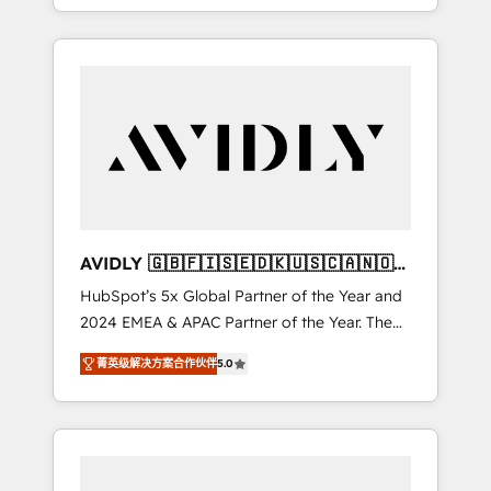
specialize in both strategic RevOps planning
and hands-on technical execution - building
the operational foundation companies need
to thrive. Industries we specialize in: -
Manufacturing - Healthcare - Financial
Services - Managed IT (MSP) - Franchises -
Professional Services - And more! How we
help: ✔️ Full HubSpot implementations and
portal optimization ✔️ Data migrations, CRM
architecture, and reporting foundations ✔️
AVIDLY 🇬🇧🇫🇮🇸🇪🇩🇰🇺🇸🇨🇦🇳🇴
Custom integrations and workflow
🇩🇪🇦🇺🇳🇿
HubSpot’s 5x Global Partner of the Year and
automation ✔️ User adoption programs,
2024 EMEA & APAC Partner of the Year. The
training, and enablement Through project-
world’s most experienced and fully
based engagements and ongoing RevOps
菁英级解决方案合作伙伴
5.0
accredited HubSpot Solutions Partner. 🚀
partnerships, we guide organizations through
With 2,750+ HubSpot projects delivered and
the revenue maturity model - delivering the
370+ specialists across EMEA, APAC and NAM,
right improvements at the right time so
we de-risk complex CRM programmes and
operations evolve strategically and
accelerate ROI across every HubSpot Hub. 🧭
sustainably as the business grows.