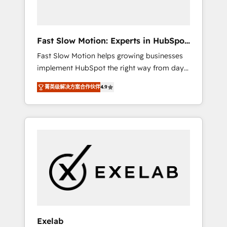
right HubSpot package for your business -
Full CRM, Marketing, and Sales Hub
implementations - Custom dashboards and
Fast Slow Motion: Experts in HubSpot
reporting - Workflow automation and data
& Salesforce
Fast Slow Motion helps growing businesses
clean-up - Sales enablement and team
implement HubSpot the right way from day
training - Ongoing optimisation and RevOps
one — with the flexibility to scale as
support Based in Leeds and London, we
菁英级解决方案合作伙伴
4.9
complexity increases. Highly certified in both
partner with SMEs across the UK who are
HubSpot and Salesforce, we bring deep
ready to turn HubSpot into the growth
experience in CRM implementation,
engine it’s meant to be.
integrations, and data migration across
modern business systems. Built to serve
growing mid-market and enterprise
organizations, our team combines strong
technical execution with real business
perspective. Many of our consultants have
scaled businesses themselves, giving us a
practical understanding of what owners and
Exelab
operators need as their systems, data, and