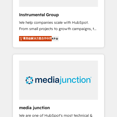
HubSpot Theme Challenge 2021 🌟
INBOUND’19 HubSpot Rising Star Why us?
Instrumental Group
Harnessing the full potential of the powerful
We help companies scale with HubSpot.
HubSpot CRM. ✔️A team of HubSpot experts
From small projects to growth campaigns, to
backed by over 10+ years of HubSpot
CRM and websites. Hire an agency that's
experience ✔️Flexible pricing models —
菁英级解决方案合作伙伴
4.9
experienced in every inch of HubSpot and
Hourly-fee (assigned one Dedicated
willing to work hand-in-hand with your team
HubSpot Admin); Monthly-fee (HubSpot
to simplify the complex and build a better
Admin + Project Manager); and Fixed Project
experience for your team and customers.
Cost (as per requirement). ✔️Helped over
25,000+ customers so far with our HubSpot
solutions. ✔️Bespoke apps & on-demand
bundle services. Connect with us today!
media junction
We are one of HubSpot's most technical &