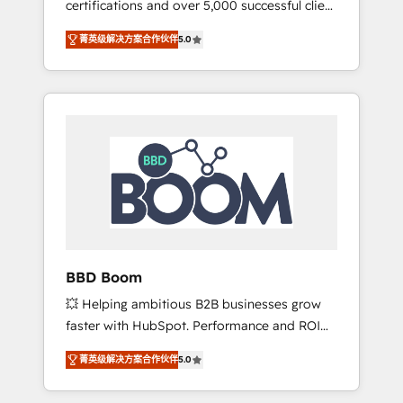
certifications and over 5,000 successful client
confidence and achieve a unified, data-
engagements, Vonazon turns marketing
driven approach to customer engagement.
菁英级解决方案合作伙伴
5.0
complexity into measurable, scalable growth.
From onboarding to enterprise-grade
campaigns, our in-house team builds scalable
strategies that drive long-term revenue. ⚙️
HubSpot Integration & Optimization •
Seamless CRM, CMS, and automation setup •
Complex platform migrations and data
cleanups • Custom APIs and third-party
integrations 📈 End-to-End Revenue
Acceleration • Lifecycle marketing and
pipeline growth programs • Sales enablement
BBD Boom
tools and CRM optimization • Retention
💥 Helping ambitious B2B businesses grow
strategies with customer journey mapping 🏅
faster with HubSpot. Performance and ROI
Elite-Level HubSpot Execution • 750+
focused. 💥 BBD Boom is the HubSpot
onboardings and 2,000+ implementations •
菁英级解决方案合作伙伴
5.0
partner that can help you to HubSpot Better.
Deep expertise across marketing, sales, and
We work with your teams to solve all your
service hubs • Built-in flexibility for startups