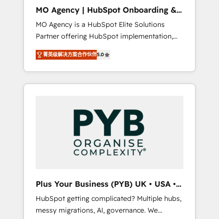
cleanup, and implementation. - Pre-built and
MO Agency | HubSpot Onboarding &
custom integrations across your full tech
Implementation
MO Agency is a HubSpot Elite Solutions
stack. - Custom object setup, CMS builds, and
Partner offering HubSpot implementation,
full-funnel automation. - Dashboards,
marketing automation, CRM and RevOps
lifecycle campaigns, and lead nurturing
菁英级解决方案合作伙伴
5.0
consulting, B2B SEO, paid media, content
sequences. - Cross-hub setup across
marketing, AEO and GEO (AI search
Marketing, Sales, Operations, and Service
optimisation), and HubSpot Content Hub
Hubs. - Ongoing optimization, managed
and WordPress development. We work with
support, and scalable retainers. Let’s make
enterprise and growth-led companies across
HubSpot your most powerful growth engine.
technology, professional services, financial
Built to convert, scale, and drive results.
services and industrial sectors. Offices in
Johannesburg, Cape Town, Dubai & London.
500+ HubSpot CRM implementations
delivered. AI visibility coverage across
ChatGPT, Claude, Perplexity, Gemini and
Plus Your Business (PYB) UK • USA •
Google AI Overviews. HubSpot Impact Award
Europe
HubSpot getting complicated? Multiple hubs,
- Customer First HubSpot Impact Award -
messy migrations, AI, governance. We
Integrations Innovation HubSpot Impact