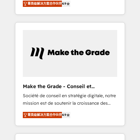
🪴 - Sales Hub: More implementations than
菁英级解决方案合作伙伴
4.9
avec d’autres outils (ERP, téléphonie, etc.) •
any other Partner 💻 - Migrations: We convert
Alignement des équipes grâce à un outil et
Salesforce addicts to HubSpot evangelists 🧡
des données partagées • Amélioration de la
Don't hire a marketing agency for an Ops
collecte et de l’analyse des données pour des
problem. Don't hire a technical agency for a
décisions éclairées • Optimisation de
growth problem. Hire a partner built to solve
l’efficacité et de la productivité des équipes
both.
Notre équipe de 30 consultants certifiés
HubSpot aborde chaque projet avec un
engagement total, alignant processus métiers
et technologie, et guidant vos équipes à
travers le changement, tout en centrant vos
Make the Grade - Conseil et
objectifs d’entreprise. Grâce à une
intégrateur HubSpot
Société de conseil en stratégie digitale, notre
méthodologie éprouvée auprès de plus de
mission est de soutenir la croissance des
400 clients, nous comprenons rapidement
entreprises B2B à travers l’acquisition de
vos enjeux et intégrons parfaitement
菁英级解决方案合作伙伴
4.9
nouveaux clients, l'intégration CRM et le
HubSpot dans votre organisation. Pour toute
développement des revenus auprès de vos
question technique ou besoin de
comptes existants. En France et à
structuration de votre projet HubSpot,