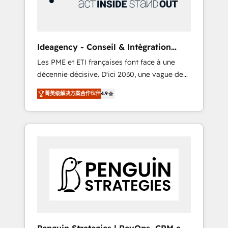
consulting team of any HubSpot partner and
expertise across operational strategy,
business-first process building, system
integration, custom development, and
Ideagency - Conseil & Intégration
extensibility. When you work with Aptitude 8,
HubSpot
Les PME et ETI françaises font face à une
you get a team – not an individual – with
décennie décisive. D'ici 2030, une vague de
embedded consulting, strategy,
consolidation va recomposer le marché.
development, and project management. We
菁英级解决方案合作伙伴
4.9
Seules survivront les entreprises qui auront
have 100% US-based, FTE team members.
réussi leur transformation. Le problème ?
We offer project-based and managed
58% des dirigeants savent que l'IA est vitale
services engagements that include new
pour leur survie. Mais 57% n'ont aucune
HubSpot implementations, migrations from
stratégie. Et 43% ne maîtrisent même pas
other platforms, systems integration,
leurs données. C'est le paradoxe français :
extensibility, custom development, and
conscience totale, action nulle. La solution
ongoing RevOps support.
s'appelle l'Entreprise Augmentée. Ce n'est pas
une entreprise qui utilise l'IA. C'est une
organisation qui a réussi la symbiose entre
l'expertise humaine et l'intelligence artificielle.