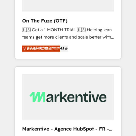
ABM: Drive pipeline with inbound, ABM, AEO,
SEO, & paid media. 👩‍💻Web Design: Build
high-performing websites with UX,
On The Fuze (OTF)
messaging, & conversion strategy that drive
🇺🇸 Get a 1 MONTH TRIAL 🇺🇸 Helping lean
results. 🤖AI Strategy: Activate Breeze Agents,
teams get more clients and scale better with
configure HubSpot AI, & maximize AEO with
our HubSpot Consulting & 'Done For You'
tailored AI services. 🧩Integrations: Extend
菁英级解决方案合作伙伴
4.9
Services. 🚀 Who We Work With 🚀 We help
HubSpot with custom integrations, hosting, &
lean, growing companies: - Win more
maintenance.
business - Reduce no-shows - Improve lead
& deal conversion rates - Scale with less
headcount ...by using HubSpot's full
capabilities. 🤓 What do you get? 🤓 Our
client's are too busy to learn the ins-and-outs
of HubSpot. We give you a Personal
Consultant + Tech Team to handle the heavy
lifting of mapping out AND building your
ideal system. + Get best practices and 'don't
Markentive - Agence HubSpot - FR -
know what you don't know'
EN