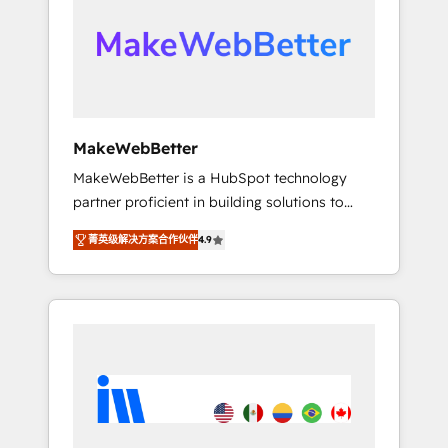
From multi-region migrations to AI-powered
automation, we turn complexity into clarity,
human at global scale. 🏆 HubSpot’s CEO
called us “the partner of the future.” Others
agree it is proof of trust built through
measurable impact.
MakeWebBetter
MakeWebBetter is a HubSpot technology
partner proficient in building solutions to
maximize the operational efficiency of
菁英级解决方案合作伙伴
4.9
HubSpot. The fastest-growing tech-enabler &
facilitator, MakeWebBetter, hands you the
blend of HubSpot expertise & eminent
solutions & integrations. Trust us to
streamline your HubSpot experience. 🚀
HubSpot Elite Partners with 10+ years of
HubSpot experience 🤝HubSpot Premier
Integration partner 🤝Google Premier Partner
2023 🌟5 HubSpot Accreditations 🌟Won