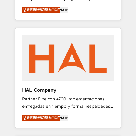
strategies by leveraging technologies and
design Let’s turn your CRM into your growth
菁英级解决方案合作伙伴
4.9
automating their marketing and sales
engine!
processes to generate growth. Our offer
spans from Strategy to Operations. We
specialize in CRM onboarding and
implementation, web design, sales &
marketing automation, and digital marketing.
With extensive experience working with tech
companies and manufacturers since 2002,
we are committed to empowering our clients
and developing their autonomy. Get to grips
with HubSpot through guided
HAL Company
implementation and seamless integration of
Partner Elite con +700 implementaciones
the CRM platform into your digital
entregadas en tiempo y forma, respaldadas
ecosystem. Would you like support in
por 6 acreditaciones de HubSpot y un
deploying your inbound marketing strategy?
菁英级解决方案合作伙伴
4.9
equipo de 6 Certified Trainers avalados por
We'll provide support tailored to your needs
HubSpot Academy. Acompañamos a las
and sales objectives. With 125+ certifications,
empresas en cada etapa de su crecimiento