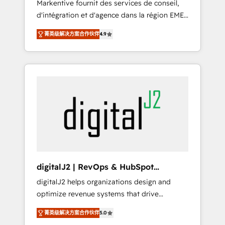
Markentive fournit des services de conseil,
recommendations to maximize conversions!
d'intégration et d'agence dans la région EMEA
OTF is an Elite Partner (top 1% of 6,500+
et North America. Avec plus de 115 experts en
Partners) and was named 2023 HubSpot
菁英级解决方案合作伙伴
4.9
marketing automation, Growth, Revops, CRM
Partner of the Year 💥 Trusted by 2,500+
et webdesign. Markentive is both a
companies to help them scale and close
consulting firm, a digital agency and an
more business, by using HubSpot (the right
integrator. With over 115 experts in marketing
way). ⭐️ Here's more info:
automation, growth, revops, CRM and
www.onthefuze.com/hubspot-admin Contact
webdesign (We focus on EMEA - USA
us to learn more!
customers).
digitalJ2 | RevOps & HubSpot
Implementations
digitalJ2 helps organizations design and
optimize revenue systems that drive
scalable, predictable growth. As a triple-
菁英级解决方案合作伙伴
5.0
accredited HubSpot Solutions Partner, we