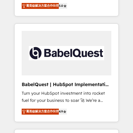
organise that complexity, so your team can
Award - Platform Migration Excellence
菁英级解决方案合作伙伴
5.0
put HubSpot to work... Welcome to our
HubSpot Impact Award - Platform Excellence
Profile! We help with: • CRM implementation,
40+ full-time HubSpot professionals. 100s of
reports, workflows, and team training • CRM
certifications and accreditations with
migration from Salesforce, Pipedrive,
HubSpot.
Dynamics and others • Technical projects
including custom API integrations • AI
governance for HubSpot-centred operations
A little about us: • Boutique 'Elite' team of 12 •
150+ clients across Sales Hub, Marketing
Hub, Service Hub, Data Hub and CMS •
ISO/IEC 27001:2022, ISO 9001:2015, and ISO
BabelQuest | HubSpot Implementation
42001:2023 certified - the AI management
& Consultancy
Turn your HubSpot investment into rocket
standard • GuardHub: our AI governance
fuel for your business to soar 🚀 We’re a
framework, built on ISO 42001 Ready for the
team of accredited HubSpot experts ready
next step? Click the 👈 '𝗖𝗼𝗻𝘁𝗮𝗰𝘁 𝗯𝘂𝘀𝗶𝗻𝗲𝘀𝘀'
菁英级解决方案合作伙伴
4.9
to help you. We can implement the platform
button to get in touch (𝘸𝘦'𝘳𝘦 𝘴𝘶𝘱𝘦𝘳
into complex business environments,
𝘳𝘦𝘴𝘱𝘰𝘯𝘴𝘪𝘷𝘦)
optimise what you've got and make sure you