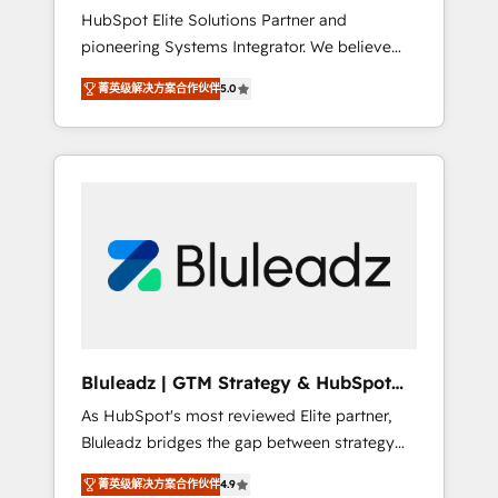
HubSpot Elite Solutions Partner and
processes evolve. Since 2014, we’ve
pioneering Systems Integrator. We believe
supported 1,400+ clients across a wide range
technology should serve business strategy,
of industries, including healthcare, software,
菁英级解决方案合作伙伴
5.0
not the other way around. Every engagement
B2B services, manufacturing, financial
begins with clear objectives, customer
services and more. Whether clients are new
journey mapping, and measurable KPIs. Only
to HubSpot or expanding into more
then we architect solutions. The question is
advanced use cases, we focus on delivering
never which features to activate, but which
clean, scalable, AI-ready systems that create
outcomes to deliver. -SYSTEM INTEGRATION-
long-term value and a consistently strong
Connectors, workflows, and data
client experience.
architectures that make HubSpot the
operational hub, integrated with SAP,
Microsoft Dynamics, custom ERPs, and any
enterprise platform. Proprietary apps extend
Bluleadz | GTM Strategy & HubSpot
HubSpot beyond standard configurations. -
Implementation
As HubSpot's most reviewed Elite partner,
AI-FIRST- AI across customer-facing
Bluleadz bridges the gap between strategy
operations to accelerate decisions,
and execution. We don't just "set up tools" —
streamline processes, and unlock efficiency
菁英级解决方案合作伙伴
4.9
we install the GTM Operating System (GTM