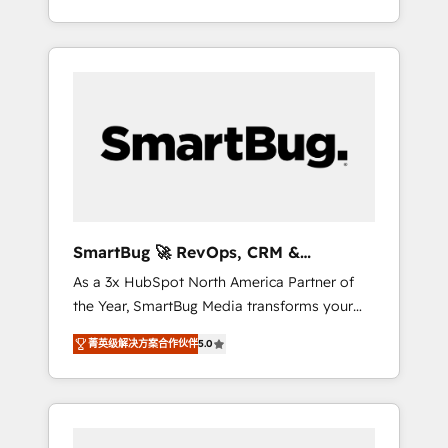
at scale. From predictive intelligence to
OS) to align your leadership and engineer a
conversational AI, we turn data into action
portal that drives predictable revenue
and automation into competitive advantage.
velocity. 🚀 GTM Strategy & Alignment
✦ 150+ implementations ✦ 100+
Workshops & Sprints: Identify "Valleys of
certifications ✦ 7 accreditations
Death" stalling growth. Fix your ICP, Math,
and Story to stop "accelerating a mess." ⚙️
Elite Engineering & AI Scalable Architecture:
Zero-technical-debt setup across all Hubs,
validated by our 7 HubSpot Accreditations.
AI-Powered RevOps: Breeze AI, custom AI
SmartBug 🚀 RevOps, CRM &
agents, and high-integrity migrations for total
Integration Experts
As a 3x HubSpot North America Partner of
reporting clarity. Security & Compliance: SOC
the Year, SmartBug Media transforms your
2 Type I and HIPAA attested for enterprise-
customer lifecycle into a revenue engine. Our
grade data security. 🏆 Why Bluleadz? GTM
菁英级解决方案合作伙伴
5.0
unified ecosystem includes specialized
OS Partner | 16+ Years Experience | 1,000+
divisions Globalia (AI & Software) and Point
Five-Star Reviews
Success Media (Paid Media), making this the
official home for all three brands. 🔄