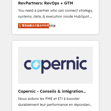
RevPartners: RevOps + GTM
from any legacy CRM. Zero downtime, full
You need a partner who can connect strategy,
data integrity. ➤ Implementation: Configure
systems, data, & execution inside HubSpot.
HubSpot to run your revenue process. Sales,
We bridge the gap where most agencies fall
marketing, and service wired together. ➤ AI
菁英级解决方案合作伙伴
5.0
short by combining GTM strategy with
and Integrations: Layer Breeze AI, custom
technical execution to solve the right
agents, and APIs to remove manual work. ➤
problem with the right solution. As the only
Ongoing Management: Monthly tune-ups,
firm in the world to hold Elite Partner
feature rollouts, adoption coaching. Buying
Accreditations with both HubSpot and Clay,
HubSpot, switching to it, or reviving a stale
our clients gain a unique advantage in CRM
portal? We are built for the work.
architecture, pipeline generation, data
intelligence, and go-to-market execution.
Why B2B Businesses Choose RP: - Secure:
Soc2 compliant 🛡️ - Pricing: Implementations
starting at $1,5k 💵 - Speed: Launch in 14
Copernic - Conseils & intégration
days ⚡ - Global: 75+ RPers across five
HubSpot
Nous aidons les PME et ETI à booster
continents 🌐 - Scale: Largest organically
durablement leur performance en répondant
grown & fastest tiering Elite HubSpot Partner
aux vrais défis : • Intégration de HubSpot