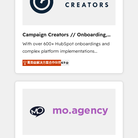
and implement your processes and skilfully
bring your revenue infrastructure to life. Our
collaborative approach keeps you in control
whilst we plan and support the route to your
revenue goals. We have successfully
Campaign Creators // Onboarding,
supported over 500 organisations with
CRM Migration
With over 600+ HubSpot onboardings and
HubSpot implementation, optimisation,
complex platform implementations
training, and adoption assurance. Our tried
delivered, CC is the go-to Elite Solutions
and tested Roadmap methodology will
菁英级解决方案合作伙伴
4.9
Partner for businesses ready to migrate,
ensure that you receive the best deployment
replatform, and scale smarter. We specialize
experience possible. Whether you are new to
in high-impact CRM and CMS migrations and
HubSpot or seeking to turn around a poor
onboarding from platforms like Salesforce,
install, our team have the change
NetSuite, Zoho, Pardot, Marketo, Microsoft
management expertise to deliver the
Dynamics, Wix, WordPress and legacy CRMs,
solutions you need.
turning fragmented systems into unified,
growth-ready HubSpot architectures that
accelerate revenue operations and
performance. - Multi-object CRM migration,