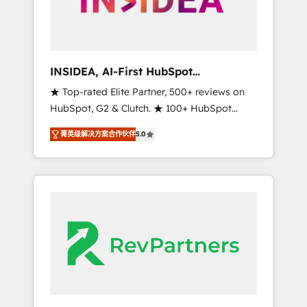
integrated marketing campaigns, & RevOps
frameworks that fuel long-term success We
connect the entire customer lifecycle through
seamless integrations, ensure long-term
INSIDEA, AI-First HubSpot
adoption with change-management
Onboarding & RevOps
★ Top-rated Elite Partner, 500+ reviews on
programs, and align marketing, sales, and
HubSpot, G2 & Clutch. ★ 100+ HubSpot
service to drive sustainable growth With 6
Certified Experts & Trainers across the team
key HubSpot accreditations and experience
菁英级解决方案合作伙伴
5.0
★ 1,500+ implementations across five
across hundreds of organizations in dozens
continents ★ AI-First, RevOps-led,
of industries, there’s a good chance one of
Onboarding obsessed ★ Company of the
our globally integrated teams has worked
Year 2024/25 INSIDEA helps growing
with clients just like you Let’s explore
companies turn HubSpot into a revenue
whether S2 is the partner you’ve been
engine. We onboard your team, migrate your
looking for...and get your next big initiative
data, and build AI-powered workflows that
moving!
drive adoption from week one, in your time
zone. What we do ➤ Onboarding: Live in
weeks, with workflows built around your
business, not a template. ➤ Migration: Move