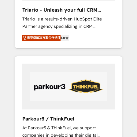
way for customers!" - Yamini Rangan, CEO of
Triario - Unleash your full CRM
HubSpot “Our experience with the team at
potential
Triario is a results-driven HubSpot Elite
Blue Frog has been nothing short of
Partner agency specializing in CRM
extraordinary. Their years of experience and
implementations & migrations, Revenue
quality of skilled staff has earned them a
菁英级解决方案合作伙伴
5.0
Operations, Custom Integrations, Custom AI
trusted reputation within the HubSpot
agents and AI-ready Website Design With
ecosystem as a reliable partner capable of
over 15 years of experience, we help
delivering remarkable experiences for our
companies bridge the gap between
most sophisticated clients.” - Brian Garvey,
marketing, sales, and customer success
VP, Solutions Partner Program, HubSpot.
through smart automation, data hygiene, and
tailored HubSpot solutions. Our clients
choose us because we blend the expertise of
a global consultancy with the care and agility
of a boutique firm. At Triario, we’re big
enough to deliver but small enough to listen.
Parkour3 / ThinkFuel
Our Services: HubSpot implementations &
At Parkour3 & ThinkFuel, we support
data migration Custom AI agents Revenue
companies in developing their digital
Operations API integrations AI-ready Website