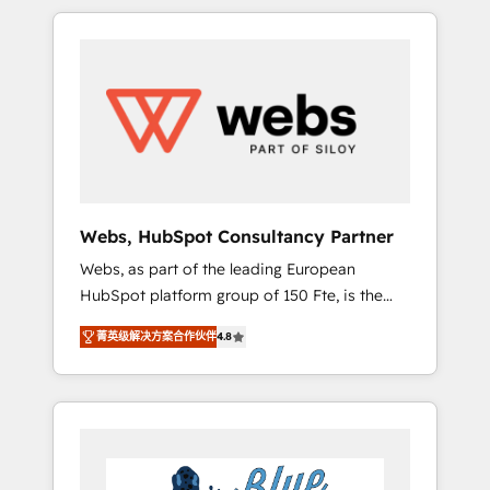
HubSpot challenges and improve user
to global brands
adoption, sales process and marketing
results. Services 📚 Onboarding your team to
HubSpot for the first time 🔧 Designing and
optimising your HubSpot set-up for better
results 🌐 Website design and build using
HubSpot 🔌 Integrating HubSpot with other
systems 🎓 Training your teams to be
HubSpot pros 📊 Lead generation services
Webs, HubSpot Consultancy Partner
using HubSpot Why us? - SIX HubSpot
Webs, as part of the leading European
Accreditations - awarded by HubSpot after a
HubSpot platform group of 150 Fte, is the
rigorous process for CRM, Solutions
trusted Elite HubSpot CRM Partner offering
Architecture, Onboarding , Data Migration,
菁英级解决方案合作伙伴
4.8
you a roadmap on maximizing EBITDA and
Custom Integration & Platform Enablement -
achieving Commercial Excellence. With our
Onboarded over 500 businesses to HubSpot
targeted processes, we strengthen your
-Top 1% of partners worldwide -In-house
digital transformation and minimize costs. As
team of 25+ experts Contact us today to help
HubSpot's Advanced Accredited CRM
you get more from your investment in
Implementation partner, we provide
HubSpot. www.bbdboom.com