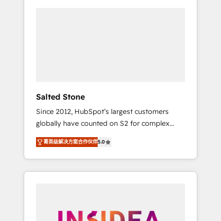
Salted Stone
Since 2012, HubSpot’s largest customers
globally have counted on S2 for complex
migrations, change management, systems
菁英级解决方案合作伙伴
5.0
integration, and creative solutions that
deliver measurable impact and transform
brand experiences As one of the few full-
service creative agencies in the HubSpot
ecosystem, we blend strategy, technology, &
award-winning design to build scalable,
globally regionalized HubSpot websites,