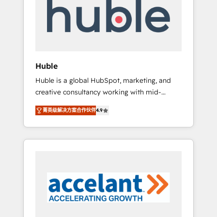
Custom Integrations Slash months from your
API Integration project... ⬅️ Click "Contact
Business" ⬅️ to access 150+ Kickstart
Integration templates that put HubSpot in
the center of your tech stack, syncing... 🛍️
Shopify or WooCommerce 💲 Stripe or
Huble
Paypal 💰 Sage or Netsuite 🤖 Google or
Huble is a global HubSpot, marketing, and
Microsoft ✍️ DocuSign or PandaDoc 🌐
creative consultancy working with mid-
Avalara or Quaderno HubSnacks holds the
market and enterprise businesses. We go
rare Advanced "Custom Integrations"
菁英级解决方案合作伙伴
4.9
beyond implementation, shaping the
Accreditation, securely sync data across... 🔄
strategy, processes, and teams that turn
any apps, in any direction. Stuck on your old
HubSpot into a genuine growth engine.
CRM..? Migrate | seamlessly off your old CRM
Named HubSpot's Global Partner of the Year
onto a clean new HubSpot portal with
in 2024, consistently ranked among their top
Advanced Website and CRM Migrations using
5 partners worldwide, and with over 15 years
our in-house "HubScrub" Tool.
in the ecosystem, Huble has built a track
record that speaks for itself. One company,
one operating model, delivering across