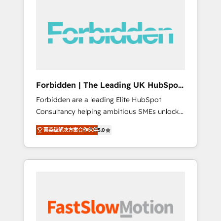
(Divalto, Sage X3, Cegid, Pennylane,
Dynamics..), VOIP (Aircall, Ringover, Modjo),
Shopify, Oneflow. 💻 Développements
custom : CRM UI Extensions (React),
Serverless Node.js, Custom Objects, thèmes
HubL, agents IA & Breeze AI. 🎯 Secteurs :
Industrie, Distribution B2B, SaaS, Services
Forbidden | The Leading UK HubSpot
B2B, Immobilier, Viticulture, Finance. 🚀 Nos
Consultancy
Forbidden are a leading Elite HubSpot
livrables : migration sécurisée,
Consultancy helping ambitious SMEs unlock
implémentation Marketing + Sales + Service
the full potential of HubSpot. Too many
Hub, synchronisation ERP ↔ HubSpot temps
菁英级解决方案合作伙伴
5.0
businesses invest in HubSpot but never see
réel, formation équipes. 🏆 +350 projets
the ROI they expected due to poor adoption,
livrés. Accrédités HubSpot CRM
messy data, and disconnected teams getting
Implementation, Data Migration & Custom
in the way. That’s where we come in. We
Integration. 📩 Parlons de votre projet →
partner with scaling businesses across the UK
digitaweb.com
to design, implement, and optimise HubSpot
so it actually drives revenue, not just reports
on it. Our services include: - Choosing the