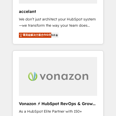
offices and consulting teams in the UK, USA,
Canada, Germany, France, Belgium,
accelant
Singapore, and South Africa. Certified
We don’t just architect your HubSpot system
compliant with ISO/IEC 27001:2022 and ISO
—we transform the way your team does
9001:2015 across all seven international
business. As an Elite HubSpot Solutions
offices and 175+ employees.
菁英级解决方案合作伙伴
5.0
Partner, we specialize in creating tailored,
end-to-end CRM solutions that accelerate
growth, improve operational efficiency, and
ensure faster time to value on HubSpot.
What sets us apart? Our people-centric
approach. From day one, our team takes the
time to deeply understand your unique
needs, crafting custom strategies that deliver
impactful results. Our mission is to empower
you to unlock HubSpot’s full potential—faster.
Through expert training, unmatched
Vonazon ⚡ HubSpot RevOps & Growth
responsiveness, and ongoing support, we
Strategy Experts
As a HubSpot Elite Partner with 150+
equip your team to adopt new systems with