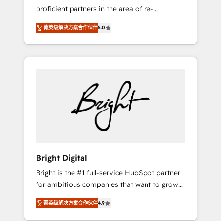
proficient partners in the area of re-
platforming, website design & development.
菁英级解决方案合作伙伴
5.0
We specialize in multi-hub implementations
for mid-market & enterprise companies. We
are woman-owned, powered by coffee, and
we ❤️ dogs. We produce award-winning work
for our clients. 🏆2023 Technical Expertise
Impact Award 🏆2022 Technical Expertise
Impact Award 🏆2022 Platform Migration
Excellence Impact Award 🏆2020 Elite
Solutions Partner 🏆2019 Integrations
HubSpot Impact Award 🏆2019 Marketing
Enablement HubSpot Impact Award 🏆2018
Bright Digital
Website Design HubSpot Impact Award 🏆
Bright is the #1 full-service HubSpot partner
2017 Website Design HubSpot Impact Award
for ambitious companies that want to grow
🏆2016 Growth-Driven Design Agency of the
smarter. From HubSpot onboarding, to
Year 🏆2016 Sales Enablement HubSpot
菁英级解决方案合作伙伴
4.9
training, from developing a new website to
Impact Award 🏆2015 Growth-Driven Design
lead generation and digital marketing; we do