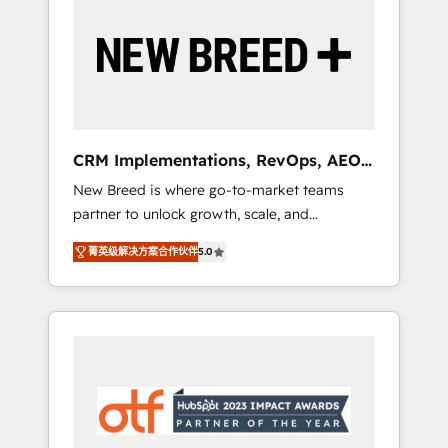
Implementation & Integration - Seamless
migrations and system integrations powered
by Globalia’s technical development team. -
19 HubSpot-certified trainers to drive
platform adoption. 📈 Revenue Generation -
Full-funnel marketing and high-performance
advertising via Point Success Media. - Expert
CRM Implementations, RevOps, AEO
deployment of Breeze AI and custom agents
+ Web, Demand Gen
New Breed is where go-to-market teams
to automate growth. 🏆 Elite Excellence - 8
partner to unlock growth, scale, and
platform accreditations and deep HIPAA-
transformation. We help companies activate
compliance expertise. - A team of 250+
菁英级解决方案合作伙伴
5.0
HubSpot’s AI-powered customer platform
experts dedicated to your resilient growth.
and operationalize HubSpot’s Loop
Marketing framework through expert-led
services, smart agents, and purpose-built
apps, tailored to your business. Together, we
unlock results, fast. ⚙️CRM & RevOps: Align all
Hubs to your buyer journey for clean data,
scalability, & reporting. 🎯Demand Gen &