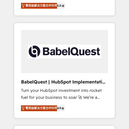
organise that complexity, so your team can
Award - Platform Migration Excellence
菁英级解决方案合作伙伴
5.0
put HubSpot to work... Welcome to our
HubSpot Impact Award - Platform Excellence
Profile! We help with: • CRM implementation,
40+ full-time HubSpot professionals. 100s of
reports, workflows, and team training • CRM
certifications and accreditations with
migration from Salesforce, Pipedrive,
HubSpot.
Dynamics and others • Technical projects
including custom API integrations • AI
governance for HubSpot-centred operations
A little about us: • Boutique 'Elite' team of 12 •
150+ clients across Sales Hub, Marketing
Hub, Service Hub, Data Hub and CMS •
ISO/IEC 27001:2022, ISO 9001:2015, and ISO
BabelQuest | HubSpot Implementation
42001:2023 certified - the AI management
& Consultancy
Turn your HubSpot investment into rocket
standard • GuardHub: our AI governance
fuel for your business to soar 🚀 We’re a
framework, built on ISO 42001 Ready for the
team of accredited HubSpot experts ready
next step? Click the 👈 '𝗖𝗼𝗻𝘁𝗮𝗰𝘁 𝗯𝘂𝘀𝗶𝗻𝗲𝘀𝘀'
菁英级解决方案合作伙伴
4.9
to help you. We can implement the platform
button to get in touch (𝘸𝘦'𝘳𝘦 𝘴𝘶𝘱𝘦𝘳
into complex business environments,
𝘳𝘦𝘴𝘱𝘰𝘯𝘴𝘪𝘷𝘦)
optimise what you've got and make sure you