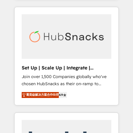
Agency of the Year 🏆2015 Became the 5th
it all (and with great results)! In short, our
Agency to reach Diamond 🏆2014 HubSpot
services include: - HubSpot consultancy:
COS Performance Award 🏆2014 HubSpot
onboarding, training, data migration -
COS Design Award 🏆2013 HubSpot
HubSpot development: websites, custom
Marketplace Provider of the Year 🏆2011
modules, integrations - Marketing & sales
Became a HubSpot Partner 📆Founded in
solutions: digital marketing, advertising,
1997
campaigns, content and design We connect
people, data and technology to improve
customer experiences. With our bright
Set Up | Scale Up | Integrate |
people, exciting ideas and can-do mentality,
HubSnacks FlexPlan
Join over 1,500 Companies globally who've
we ensure revenue growth on a daily basis.
chosen HubSnacks as their on-ramp to
So tell us your challenge; our passionate and
HubSpot since 2014 Simple pay-as-you-go
growth driven team of 100+ experts is ready
菁英级解决方案合作伙伴
4.9
plans that accelerate value... 1️⃣ Set Up |
for you! Driving digital growth |
Onboarding New or Check-fixing existing
www.brightdigital.com
HubSpot portals 2️⃣ Scale Up | 100% HubSpot
Task Execution... Global 24/7 ... All Experts 3️⃣
Integrate | your entire Tech Stack with