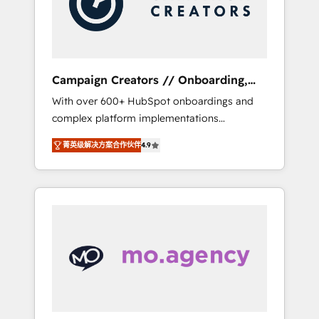
and implement your processes and skilfully
bring your revenue infrastructure to life. Our
collaborative approach keeps you in control
whilst we plan and support the route to your
revenue goals. We have successfully
Campaign Creators // Onboarding,
supported over 500 organisations with
CRM Migration
With over 600+ HubSpot onboardings and
HubSpot implementation, optimisation,
complex platform implementations
training, and adoption assurance. Our tried
delivered, CC is the go-to Elite Solutions
and tested Roadmap methodology will
菁英级解决方案合作伙伴
4.9
Partner for businesses ready to migrate,
ensure that you receive the best deployment
replatform, and scale smarter. We specialize
experience possible. Whether you are new to
in high-impact CRM and CMS migrations and
HubSpot or seeking to turn around a poor
onboarding from platforms like Salesforce,
install, our team have the change
NetSuite, Zoho, Pardot, Marketo, Microsoft
management expertise to deliver the
Dynamics, Wix, WordPress and legacy CRMs,
solutions you need.
turning fragmented systems into unified,
growth-ready HubSpot architectures that
accelerate revenue operations and
performance. - Multi-object CRM migration,