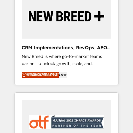
Implementation & Integration - Seamless
migrations and system integrations powered
by Globalia’s technical development team. -
19 HubSpot-certified trainers to drive
platform adoption. 📈 Revenue Generation -
Full-funnel marketing and high-performance
advertising via Point Success Media. - Expert
CRM Implementations, RevOps, AEO
deployment of Breeze AI and custom agents
+ Web, Demand Gen
New Breed is where go-to-market teams
to automate growth. 🏆 Elite Excellence - 8
partner to unlock growth, scale, and
platform accreditations and deep HIPAA-
transformation. We help companies activate
compliance expertise. - A team of 250+
菁英级解决方案合作伙伴
5.0
HubSpot’s AI-powered customer platform
experts dedicated to your resilient growth.
and operationalize HubSpot’s Loop
Marketing framework through expert-led
services, smart agents, and purpose-built
apps, tailored to your business. Together, we
unlock results, fast. ⚙️CRM & RevOps: Align all
Hubs to your buyer journey for clean data,
scalability, & reporting. 🎯Demand Gen &