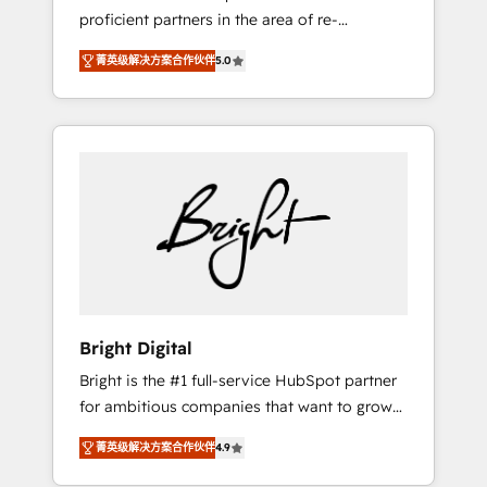
proficient partners in the area of re-
platforming, website design & development.
菁英级解决方案合作伙伴
5.0
We specialize in multi-hub implementations
for mid-market & enterprise companies. We
are woman-owned, powered by coffee, and
we ❤️ dogs. We produce award-winning work
for our clients. 🏆2023 Technical Expertise
Impact Award 🏆2022 Technical Expertise
Impact Award 🏆2022 Platform Migration
Excellence Impact Award 🏆2020 Elite
Solutions Partner 🏆2019 Integrations
HubSpot Impact Award 🏆2019 Marketing
Enablement HubSpot Impact Award 🏆2018
Bright Digital
Website Design HubSpot Impact Award 🏆
Bright is the #1 full-service HubSpot partner
2017 Website Design HubSpot Impact Award
for ambitious companies that want to grow
🏆2016 Growth-Driven Design Agency of the
smarter. From HubSpot onboarding, to
Year 🏆2016 Sales Enablement HubSpot
菁英级解决方案合作伙伴
4.9
training, from developing a new website to
Impact Award 🏆2015 Growth-Driven Design
lead generation and digital marketing; we do