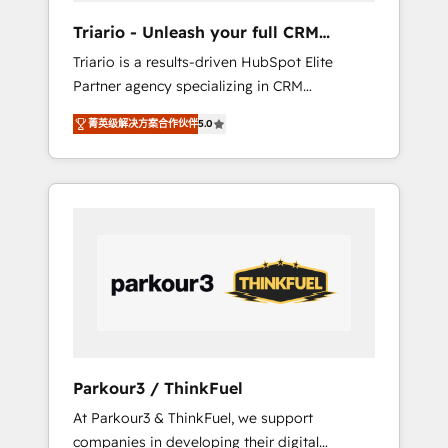
way for customers!" - Yamini Rangan, CEO of
Triario - Unleash your full CRM
HubSpot “Our experience with the team at
potential
Triario is a results-driven HubSpot Elite
Blue Frog has been nothing short of
Partner agency specializing in CRM
extraordinary. Their years of experience and
implementations & migrations, Revenue
quality of skilled staff has earned them a
菁英级解决方案合作伙伴
5.0
Operations, Custom Integrations, Custom AI
trusted reputation within the HubSpot
agents and AI-ready Website Design With
ecosystem as a reliable partner capable of
over 15 years of experience, we help
delivering remarkable experiences for our
companies bridge the gap between
most sophisticated clients.” - Brian Garvey,
marketing, sales, and customer success
VP, Solutions Partner Program, HubSpot.
through smart automation, data hygiene, and
tailored HubSpot solutions. Our clients
choose us because we blend the expertise of
a global consultancy with the care and agility
of a boutique firm. At Triario, we’re big
enough to deliver but small enough to listen.
Parkour3 / ThinkFuel
Our Services: HubSpot implementations &
At Parkour3 & ThinkFuel, we support
data migration Custom AI agents Revenue
companies in developing their digital
Operations API integrations AI-ready Website