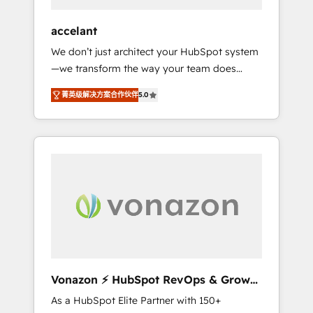
offices and consulting teams in the UK, USA,
Canada, Germany, France, Belgium,
accelant
Singapore, and South Africa. Certified
We don’t just architect your HubSpot system
compliant with ISO/IEC 27001:2022 and ISO
—we transform the way your team does
9001:2015 across all seven international
business. As an Elite HubSpot Solutions
offices and 175+ employees.
菁英级解决方案合作伙伴
5.0
Partner, we specialize in creating tailored,
end-to-end CRM solutions that accelerate
growth, improve operational efficiency, and
ensure faster time to value on HubSpot.
What sets us apart? Our people-centric
approach. From day one, our team takes the
time to deeply understand your unique
needs, crafting custom strategies that deliver
impactful results. Our mission is to empower
you to unlock HubSpot’s full potential—faster.
Through expert training, unmatched
Vonazon ⚡ HubSpot RevOps & Growth
responsiveness, and ongoing support, we
Strategy Experts
As a HubSpot Elite Partner with 150+
equip your team to adopt new systems with