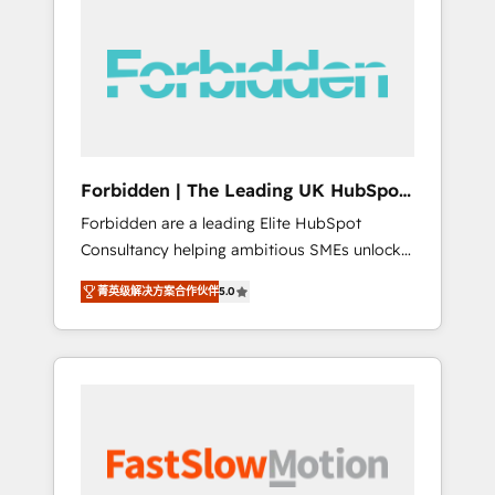
(Divalto, Sage X3, Cegid, Pennylane,
Dynamics..), VOIP (Aircall, Ringover, Modjo),
Shopify, Oneflow. 💻 Développements
custom : CRM UI Extensions (React),
Serverless Node.js, Custom Objects, thèmes
HubL, agents IA & Breeze AI. 🎯 Secteurs :
Industrie, Distribution B2B, SaaS, Services
Forbidden | The Leading UK HubSpot
B2B, Immobilier, Viticulture, Finance. 🚀 Nos
Consultancy
Forbidden are a leading Elite HubSpot
livrables : migration sécurisée,
Consultancy helping ambitious SMEs unlock
implémentation Marketing + Sales + Service
the full potential of HubSpot. Too many
Hub, synchronisation ERP ↔ HubSpot temps
菁英级解决方案合作伙伴
5.0
businesses invest in HubSpot but never see
réel, formation équipes. 🏆 +350 projets
the ROI they expected due to poor adoption,
livrés. Accrédités HubSpot CRM
messy data, and disconnected teams getting
Implementation, Data Migration & Custom
in the way. That’s where we come in. We
Integration. 📩 Parlons de votre projet →
partner with scaling businesses across the UK
digitaweb.com
to design, implement, and optimise HubSpot
so it actually drives revenue, not just reports
on it. Our services include: - Choosing the