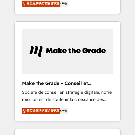
🪴 - Sales Hub: More implementations than
菁英级解决方案合作伙伴
4.9
avec d’autres outils (ERP, téléphonie, etc.) •
any other Partner 💻 - Migrations: We convert
Alignement des équipes grâce à un outil et
Salesforce addicts to HubSpot evangelists 🧡
des données partagées • Amélioration de la
Don't hire a marketing agency for an Ops
collecte et de l’analyse des données pour des
problem. Don't hire a technical agency for a
décisions éclairées • Optimisation de
growth problem. Hire a partner built to solve
l’efficacité et de la productivité des équipes
both.
Notre équipe de 30 consultants certifiés
HubSpot aborde chaque projet avec un
engagement total, alignant processus métiers
et technologie, et guidant vos équipes à
travers le changement, tout en centrant vos
Make the Grade - Conseil et
objectifs d’entreprise. Grâce à une
intégrateur HubSpot
Société de conseil en stratégie digitale, notre
méthodologie éprouvée auprès de plus de
mission est de soutenir la croissance des
400 clients, nous comprenons rapidement
entreprises B2B à travers l’acquisition de
vos enjeux et intégrons parfaitement
菁英级解决方案合作伙伴
4.9
nouveaux clients, l'intégration CRM et le
HubSpot dans votre organisation. Pour toute
développement des revenus auprès de vos
question technique ou besoin de
comptes existants. En France et à
structuration de votre projet HubSpot,