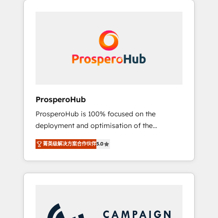
we are part of the most certified Canadian
integrando estrategia, tecnología y procesos
agencies, and we both hold Onboarding
comerciales para potenciar resultados reales.
Accreditations. Based in Canada (coast to
Nos caracterizamos por combinar excelencia
coast), our services are offered in both
técnica con una mirada estratégica a largo
English & French.
plazo.
ProsperoHub
ProsperoHub is 100% focused on the
deployment and optimisation of the
HubSpot CRM platform. Our highly
菁英级解决方案合作伙伴
5.0
experienced team of solutions experts will
ensure that you achieve maximum adoption
and ROI from your HubSpot investment. Use
our extensive HubSpot, sales, marketing,
service and integrations expertise to lead
your team on their HubSpot journey, design