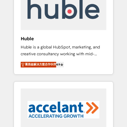
Custom Integrations Slash months from your
API Integration project... ⬅️ Click "Contact
Business" ⬅️ to access 150+ Kickstart
Integration templates that put HubSpot in
the center of your tech stack, syncing... 🛍️
Shopify or WooCommerce 💲 Stripe or
Huble
Paypal 💰 Sage or Netsuite 🤖 Google or
Huble is a global HubSpot, marketing, and
Microsoft ✍️ DocuSign or PandaDoc 🌐
creative consultancy working with mid-
Avalara or Quaderno HubSnacks holds the
market and enterprise businesses. We go
rare Advanced "Custom Integrations"
菁英级解决方案合作伙伴
4.9
beyond implementation, shaping the
Accreditation, securely sync data across... 🔄
strategy, processes, and teams that turn
any apps, in any direction. Stuck on your old
HubSpot into a genuine growth engine.
CRM..? Migrate | seamlessly off your old CRM
Named HubSpot's Global Partner of the Year
onto a clean new HubSpot portal with
in 2024, consistently ranked among their top
Advanced Website and CRM Migrations using
5 partners worldwide, and with over 15 years
our in-house "HubScrub" Tool.
in the ecosystem, Huble has built a track
record that speaks for itself. One company,
one operating model, delivering across