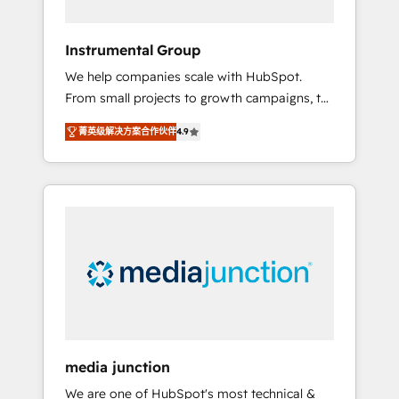
HubSpot Theme Challenge 2021 🌟
INBOUND’19 HubSpot Rising Star Why us?
Instrumental Group
Harnessing the full potential of the powerful
We help companies scale with HubSpot.
HubSpot CRM. ✔️A team of HubSpot experts
From small projects to growth campaigns, to
backed by over 10+ years of HubSpot
CRM and websites. Hire an agency that's
experience ✔️Flexible pricing models —
菁英级解决方案合作伙伴
4.9
experienced in every inch of HubSpot and
Hourly-fee (assigned one Dedicated
willing to work hand-in-hand with your team
HubSpot Admin); Monthly-fee (HubSpot
to simplify the complex and build a better
Admin + Project Manager); and Fixed Project
experience for your team and customers.
Cost (as per requirement). ✔️Helped over
25,000+ customers so far with our HubSpot
solutions. ✔️Bespoke apps & on-demand
bundle services. Connect with us today!
media junction
We are one of HubSpot's most technical &