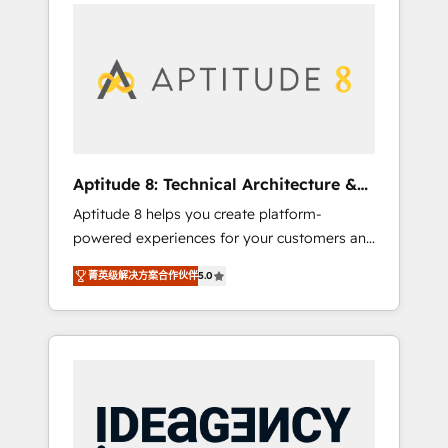
l'international, nous travaillons avec des ETI
contactez notre équipe pour un échange
ambitieuses, des grands groupes voulant
dédié.
aller au-delà d’une simple transformation
digitale et des startups florissantes. Nos 3
grandes expertises sont : ➤ L’intégration de
CRM et de méthodologie RevOps pour
aligner les équipes marketing, commerciales
et support client (data migration,
Aptitude 8: Technical Architecture &
synchronisation API, audit et maintenance) ➤
Deployment
Aptitude 8 helps you create platform-
La création de sites internet de conversion
powered experiences for your customers and
qui transforment les visiteurs en
teams. We build multi-hub solutions and
opportunités d'affaires ➤ La mise en place
菁英级解决方案合作伙伴
5.0
orchestrate operations across your entire
de stratégies d'acquisition marketing (SEO,
tech stack. Aptitude 8 is trusted by top
SEA, inbound, automatisation marketing,
brands such as Lenovo, Bluetooth,
ABM, IA, emailing) Informations clés : - 10 ans
International Sports Sciences Association,
d'expérience - 100+ intégrations CRM
SXSW, Notion, Soundcloud, American Nurses
HubSpot réussies - 40 experts conseil - 150
Association, Randstad, Uber Freight, and
certifications HubSpot cumulées
HubSpot itself. We have the largest technical