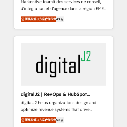
Markentive fournit des services de conseil,
recommendations to maximize conversions!
d'intégration et d'agence dans la région EMEA
OTF is an Elite Partner (top 1% of 6,500+
et North America. Avec plus de 115 experts en
Partners) and was named 2023 HubSpot
菁英级解决方案合作伙伴
4.9
marketing automation, Growth, Revops, CRM
Partner of the Year 💥 Trusted by 2,500+
et webdesign. Markentive is both a
companies to help them scale and close
consulting firm, a digital agency and an
more business, by using HubSpot (the right
integrator. With over 115 experts in marketing
way). ⭐️ Here's more info:
automation, growth, revops, CRM and
www.onthefuze.com/hubspot-admin Contact
webdesign (We focus on EMEA - USA
us to learn more!
customers).
digitalJ2 | RevOps & HubSpot
Implementations
digitalJ2 helps organizations design and
optimize revenue systems that drive
scalable, predictable growth. As a triple-
菁英级解决方案合作伙伴
5.0
accredited HubSpot Solutions Partner, we