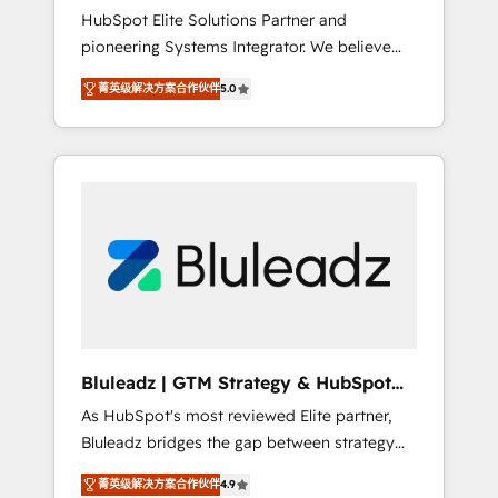
HubSpot Elite Solutions Partner and
processes evolve. Since 2014, we’ve
pioneering Systems Integrator. We believe
supported 1,400+ clients across a wide range
technology should serve business strategy,
of industries, including healthcare, software,
菁英级解决方案合作伙伴
5.0
not the other way around. Every engagement
B2B services, manufacturing, financial
begins with clear objectives, customer
services and more. Whether clients are new
journey mapping, and measurable KPIs. Only
to HubSpot or expanding into more
then we architect solutions. The question is
advanced use cases, we focus on delivering
never which features to activate, but which
clean, scalable, AI-ready systems that create
outcomes to deliver. -SYSTEM INTEGRATION-
long-term value and a consistently strong
Connectors, workflows, and data
client experience.
architectures that make HubSpot the
operational hub, integrated with SAP,
Microsoft Dynamics, custom ERPs, and any
enterprise platform. Proprietary apps extend
Bluleadz | GTM Strategy & HubSpot
HubSpot beyond standard configurations. -
Implementation
As HubSpot's most reviewed Elite partner,
AI-FIRST- AI across customer-facing
Bluleadz bridges the gap between strategy
operations to accelerate decisions,
and execution. We don't just "set up tools" —
streamline processes, and unlock efficiency
菁英级解决方案合作伙伴
4.9
we install the GTM Operating System (GTM