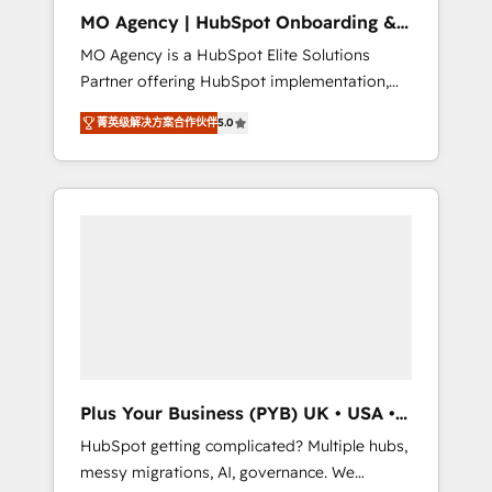
cleanup, and implementation. - Pre-built and
MO Agency | HubSpot Onboarding &
custom integrations across your full tech
Implementation
MO Agency is a HubSpot Elite Solutions
stack. - Custom object setup, CMS builds, and
Partner offering HubSpot implementation,
full-funnel automation. - Dashboards,
marketing automation, CRM and RevOps
lifecycle campaigns, and lead nurturing
菁英级解决方案合作伙伴
5.0
consulting, B2B SEO, paid media, content
sequences. - Cross-hub setup across
marketing, AEO and GEO (AI search
Marketing, Sales, Operations, and Service
optimisation), and HubSpot Content Hub
Hubs. - Ongoing optimization, managed
and WordPress development. We work with
support, and scalable retainers. Let’s make
enterprise and growth-led companies across
HubSpot your most powerful growth engine.
technology, professional services, financial
Built to convert, scale, and drive results.
services and industrial sectors. Offices in
Johannesburg, Cape Town, Dubai & London.
500+ HubSpot CRM implementations
delivered. AI visibility coverage across
ChatGPT, Claude, Perplexity, Gemini and
Plus Your Business (PYB) UK • USA •
Google AI Overviews. HubSpot Impact Award
Europe
HubSpot getting complicated? Multiple hubs,
- Customer First HubSpot Impact Award -
messy migrations, AI, governance. We
Integrations Innovation HubSpot Impact