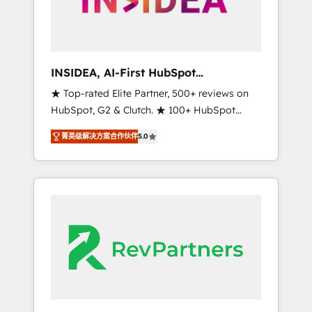
integrated marketing campaigns, & RevOps
frameworks that fuel long-term success We
connect the entire customer lifecycle through
seamless integrations, ensure long-term
INSIDEA, AI-First HubSpot
adoption with change-management
Onboarding & RevOps
★ Top-rated Elite Partner, 500+ reviews on
programs, and align marketing, sales, and
HubSpot, G2 & Clutch. ★ 100+ HubSpot
service to drive sustainable growth With 6
Certified Experts & Trainers across the team
key HubSpot accreditations and experience
菁英级解决方案合作伙伴
5.0
★ 1,500+ implementations across five
across hundreds of organizations in dozens
continents ★ AI-First, RevOps-led,
of industries, there’s a good chance one of
Onboarding obsessed ★ Company of the
our globally integrated teams has worked
Year 2024/25 INSIDEA helps growing
with clients just like you Let’s explore
companies turn HubSpot into a revenue
whether S2 is the partner you’ve been
engine. We onboard your team, migrate your
looking for...and get your next big initiative
data, and build AI-powered workflows that
moving!
drive adoption from week one, in your time
zone. What we do ➤ Onboarding: Live in
weeks, with workflows built around your
business, not a template. ➤ Migration: Move