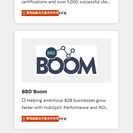
certifications and over 5,000 successful client
confidence and achieve a unified, data-
engagements, Vonazon turns marketing
driven approach to customer engagement.
菁英级解决方案合作伙伴
5.0
complexity into measurable, scalable growth.
From onboarding to enterprise-grade
campaigns, our in-house team builds scalable
strategies that drive long-term revenue. ⚙️
HubSpot Integration & Optimization •
Seamless CRM, CMS, and automation setup •
Complex platform migrations and data
cleanups • Custom APIs and third-party
integrations 📈 End-to-End Revenue
Acceleration • Lifecycle marketing and
pipeline growth programs • Sales enablement
BBD Boom
tools and CRM optimization • Retention
💥 Helping ambitious B2B businesses grow
strategies with customer journey mapping 🏅
faster with HubSpot. Performance and ROI
Elite-Level HubSpot Execution • 750+
focused. 💥 BBD Boom is the HubSpot
onboardings and 2,000+ implementations •
菁英级解决方案合作伙伴
5.0
partner that can help you to HubSpot Better.
Deep expertise across marketing, sales, and
We work with your teams to solve all your
service hubs • Built-in flexibility for startups