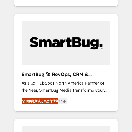
at scale. From predictive intelligence to
OS) to align your leadership and engineer a
conversational AI, we turn data into action
portal that drives predictable revenue
and automation into competitive advantage.
velocity. 🚀 GTM Strategy & Alignment
✦ 150+ implementations ✦ 100+
Workshops & Sprints: Identify "Valleys of
certifications ✦ 7 accreditations
Death" stalling growth. Fix your ICP, Math,
and Story to stop "accelerating a mess." ⚙️
Elite Engineering & AI Scalable Architecture:
Zero-technical-debt setup across all Hubs,
validated by our 7 HubSpot Accreditations.
AI-Powered RevOps: Breeze AI, custom AI
SmartBug 🚀 RevOps, CRM &
agents, and high-integrity migrations for total
Integration Experts
As a 3x HubSpot North America Partner of
reporting clarity. Security & Compliance: SOC
the Year, SmartBug Media transforms your
2 Type I and HIPAA attested for enterprise-
customer lifecycle into a revenue engine. Our
grade data security. 🏆 Why Bluleadz? GTM
菁英级解决方案合作伙伴
5.0
unified ecosystem includes specialized
OS Partner | 16+ Years Experience | 1,000+
divisions Globalia (AI & Software) and Point
Five-Star Reviews
Success Media (Paid Media), making this the
official home for all three brands. 🔄