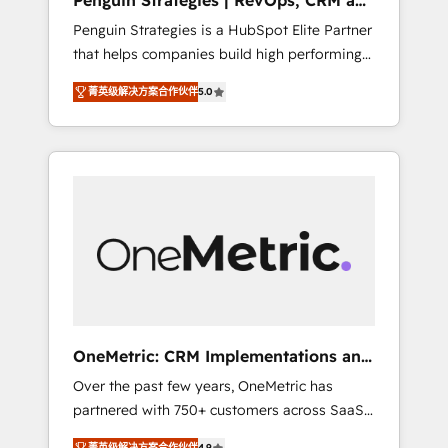
Penguin Strategies | RevOps, CRM and
Pas pour remplacer l'humain, mais pour
AI
Penguin Strategies is a HubSpot Elite Partner
l'augmenter. Chez Ideagency, nous
that helps companies build high performing
accompagnons cette transformation. D'abord
revenue operations across complex sales
les fondations : des données unifiées, des
菁英级解决方案合作伙伴
5.0
cycles, multi system environments and global
processus alignés. Ensuite l'augmentation :
SaaS or manufacturing teams. Trusted by
l'IA là où elle crée de la valeur. Et surtout :
leading enterprises and fast growing scale
l'humain qui reste au centre. Parce que la
ups including Sony, Rapyd, Fiverr, XM Cyber,
vraie performance vient de l'intérieur. Act
Bridgepointe Technologies, EMA Design
Inside. Stand Out.
Automation and Uptive. 📊 RevOps & data
architecture 🔗 CRM migrations & End to end
integrations 🤖 AI workflows & enrichment 📘
Team enablement & company-wide adoption
We create HubSpot environments that teams
use with confidence and that leadership can
OneMetric: CRM Implementations and
rely on for scalable revenue insights.
GTM engineering
Over the past few years, OneMetric has
partnered with 750+ customers across SaaS,
fintech, healthcare, real estate, and other
菁英级解决方案合作伙伴
4.9