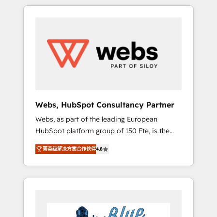
HubSpot challenges and improve user
to global brands
adoption, sales process and marketing
results. Services 📚 Onboarding your team to
HubSpot for the first time 🔧 Designing and
optimising your HubSpot set-up for better
results 🌐 Website design and build using
HubSpot 🔌 Integrating HubSpot with other
systems 🎓 Training your teams to be
HubSpot pros 📊 Lead generation services
Webs, HubSpot Consultancy Partner
using HubSpot Why us? - SIX HubSpot
Webs, as part of the leading European
Accreditations - awarded by HubSpot after a
HubSpot platform group of 150 Fte, is the
rigorous process for CRM, Solutions
trusted Elite HubSpot CRM Partner offering
Architecture, Onboarding , Data Migration,
菁英级解决方案合作伙伴
4.8
you a roadmap on maximizing EBITDA and
Custom Integration & Platform Enablement -
achieving Commercial Excellence. With our
Onboarded over 500 businesses to HubSpot
targeted processes, we strengthen your
-Top 1% of partners worldwide -In-house
digital transformation and minimize costs. As
team of 25+ experts Contact us today to help
HubSpot's Advanced Accredited CRM
you get more from your investment in
Implementation partner, we provide
HubSpot. www.bbdboom.com