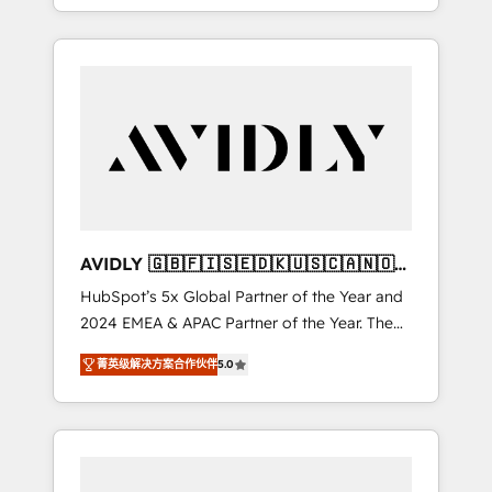
specialize in both strategic RevOps planning
and hands-on technical execution - building
the operational foundation companies need
to thrive. Industries we specialize in: -
Manufacturing - Healthcare - Financial
Services - Managed IT (MSP) - Franchises -
Professional Services - And more! How we
help: ✔️ Full HubSpot implementations and
portal optimization ✔️ Data migrations, CRM
architecture, and reporting foundations ✔️
AVIDLY 🇬🇧🇫🇮🇸🇪🇩🇰🇺🇸🇨🇦🇳🇴
Custom integrations and workflow
🇩🇪🇦🇺🇳🇿
HubSpot’s 5x Global Partner of the Year and
automation ✔️ User adoption programs,
2024 EMEA & APAC Partner of the Year. The
training, and enablement Through project-
world’s most experienced and fully
based engagements and ongoing RevOps
菁英级解决方案合作伙伴
5.0
accredited HubSpot Solutions Partner. 🚀
partnerships, we guide organizations through
With 2,750+ HubSpot projects delivered and
the revenue maturity model - delivering the
370+ specialists across EMEA, APAC and NAM,
right improvements at the right time so
we de-risk complex CRM programmes and
operations evolve strategically and
accelerate ROI across every HubSpot Hub. 🧭
sustainably as the business grows.