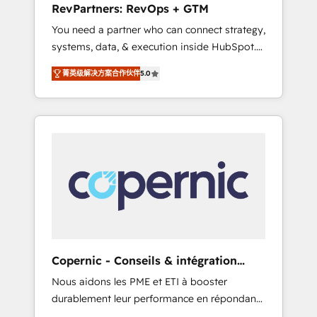
RevPartners: RevOps + GTM
from any legacy CRM. Zero downtime, full
You need a partner who can connect strategy,
data integrity. ➤ Implementation: Configure
systems, data, & execution inside HubSpot.
HubSpot to run your revenue process. Sales,
We bridge the gap where most agencies fall
marketing, and service wired together. ➤ AI
菁英级解决方案合作伙伴
5.0
short by combining GTM strategy with
and Integrations: Layer Breeze AI, custom
technical execution to solve the right
agents, and APIs to remove manual work. ➤
problem with the right solution. As the only
Ongoing Management: Monthly tune-ups,
firm in the world to hold Elite Partner
feature rollouts, adoption coaching. Buying
Accreditations with both HubSpot and Clay,
HubSpot, switching to it, or reviving a stale
our clients gain a unique advantage in CRM
portal? We are built for the work.
architecture, pipeline generation, data
intelligence, and go-to-market execution.
Why B2B Businesses Choose RP: - Secure:
Soc2 compliant 🛡️ - Pricing: Implementations
starting at $1,5k 💵 - Speed: Launch in 14
Copernic - Conseils & intégration
days ⚡ - Global: 75+ RPers across five
HubSpot
Nous aidons les PME et ETI à booster
continents 🌐 - Scale: Largest organically
durablement leur performance en répondant
grown & fastest tiering Elite HubSpot Partner
aux vrais défis : • Intégration de HubSpot