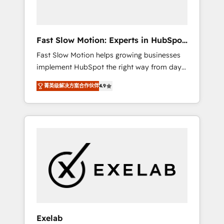
right HubSpot package for your business -
Full CRM, Marketing, and Sales Hub
implementations - Custom dashboards and
Fast Slow Motion: Experts in HubSpot
reporting - Workflow automation and data
& Salesforce
Fast Slow Motion helps growing businesses
clean-up - Sales enablement and team
implement HubSpot the right way from day
training - Ongoing optimisation and RevOps
one — with the flexibility to scale as
support Based in Leeds and London, we
菁英级解决方案合作伙伴
4.9
complexity increases. Highly certified in both
partner with SMEs across the UK who are
HubSpot and Salesforce, we bring deep
ready to turn HubSpot into the growth
experience in CRM implementation,
engine it’s meant to be.
integrations, and data migration across
modern business systems. Built to serve
growing mid-market and enterprise
organizations, our team combines strong
technical execution with real business
perspective. Many of our consultants have
scaled businesses themselves, giving us a
practical understanding of what owners and
Exelab
operators need as their systems, data, and