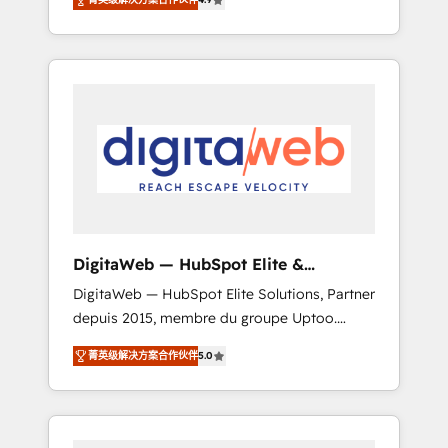
industries. With 150+ HubSpot-certified
experts, we deliver scalable solutions to
complex GTM and RevOps challenges. Our
Expertise 🔹 Onboarding & Implementation:
Accredited HubSpot Partner, ensuring
smooth setup tailored to your GTM motion.
🔹 Migrations: Move from other CRMs to
HubSpot without data loss or downtime. 🔹
RevOps Strategy: Align teams, processes, and
data to drive revenue efficiency. 🔹
Integrations: Connect HubSpot with your tech
DigitaWeb — HubSpot Elite &
stack for better adoption. 🔹 Custom
Intégrations ERP
DigitaWeb — HubSpot Elite Solutions, Partner
Solutions: Build tailored apps, workflows, and
depuis 2015, membre du groupe Uptoo.
configurations. We are SOC 2 Type II and ISO
Nous aidons les ETI et PME B2B à unifier
27001 certified, reinforcing our commitment
菁英级解决方案合作伙伴
5.0
Marketing, Ventes et Service sur HubSpot
to data security and compliance. At
grâce à la Revenue Architecture : alignement
OneMetric, we help revenue teams focus on
des équipes, pipeline prévisible, croissance
the OneMetric that matters most: revenue.
mesurable. 🔌 Intégrations complexes : ERP