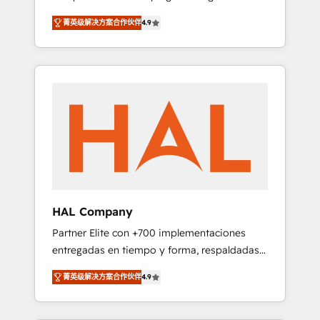
strategies by leveraging technologies and
design Let’s turn your CRM into your growth
菁英级解决方案合作伙伴
4.9
automating their marketing and sales
engine!
processes to generate growth. Our offer
spans from Strategy to Operations. We
specialize in CRM onboarding and
implementation, web design, sales &
marketing automation, and digital marketing.
With extensive experience working with tech
companies and manufacturers since 2002,
we are committed to empowering our clients
and developing their autonomy. Get to grips
with HubSpot through guided
HAL Company
implementation and seamless integration of
Partner Elite con +700 implementaciones
the CRM platform into your digital
entregadas en tiempo y forma, respaldadas
ecosystem. Would you like support in
por 6 acreditaciones de HubSpot y un
deploying your inbound marketing strategy?
菁英级解决方案合作伙伴
4.9
equipo de 6 Certified Trainers avalados por
We'll provide support tailored to your needs
HubSpot Academy. Acompañamos a las
and sales objectives. With 125+ certifications,
empresas en cada etapa de su crecimiento