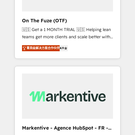
ABM: Drive pipeline with inbound, ABM, AEO,
SEO, & paid media. 👩‍💻Web Design: Build
high-performing websites with UX,
On The Fuze (OTF)
messaging, & conversion strategy that drive
🇺🇸 Get a 1 MONTH TRIAL 🇺🇸 Helping lean
results. 🤖AI Strategy: Activate Breeze Agents,
teams get more clients and scale better with
configure HubSpot AI, & maximize AEO with
our HubSpot Consulting & 'Done For You'
tailored AI services. 🧩Integrations: Extend
菁英级解决方案合作伙伴
4.9
Services. 🚀 Who We Work With 🚀 We help
HubSpot with custom integrations, hosting, &
lean, growing companies: - Win more
maintenance.
business - Reduce no-shows - Improve lead
& deal conversion rates - Scale with less
headcount ...by using HubSpot's full
capabilities. 🤓 What do you get? 🤓 Our
client's are too busy to learn the ins-and-outs
of HubSpot. We give you a Personal
Consultant + Tech Team to handle the heavy
lifting of mapping out AND building your
ideal system. + Get best practices and 'don't
Markentive - Agence HubSpot - FR -
know what you don't know'
EN