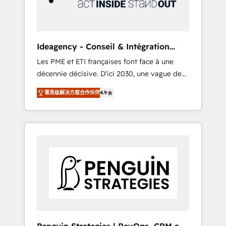
consulting team of any HubSpot partner and
expertise across operational strategy,
business-first process building, system
integration, custom development, and
Ideagency - Conseil & Intégration
extensibility. When you work with Aptitude 8,
HubSpot
Les PME et ETI françaises font face à une
you get a team – not an individual – with
décennie décisive. D'ici 2030, une vague de
embedded consulting, strategy,
consolidation va recomposer le marché.
development, and project management. We
菁英级解决方案合作伙伴
4.9
Seules survivront les entreprises qui auront
have 100% US-based, FTE team members.
réussi leur transformation. Le problème ?
We offer project-based and managed
58% des dirigeants savent que l'IA est vitale
services engagements that include new
pour leur survie. Mais 57% n'ont aucune
HubSpot implementations, migrations from
stratégie. Et 43% ne maîtrisent même pas
other platforms, systems integration,
leurs données. C'est le paradoxe français :
extensibility, custom development, and
conscience totale, action nulle. La solution
ongoing RevOps support.
s'appelle l'Entreprise Augmentée. Ce n'est pas
une entreprise qui utilise l'IA. C'est une
organisation qui a réussi la symbiose entre
l'expertise humaine et l'intelligence artificielle.