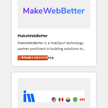
From multi-region migrations to AI-powered
automation, we turn complexity into clarity,
human at global scale. 🏆 HubSpot’s CEO
called us “the partner of the future.” Others
agree it is proof of trust built through
measurable impact.
MakeWebBetter
MakeWebBetter is a HubSpot technology
partner proficient in building solutions to
maximize the operational efficiency of
菁英级解决方案合作伙伴
4.9
HubSpot. The fastest-growing tech-enabler &
facilitator, MakeWebBetter, hands you the
blend of HubSpot expertise & eminent
solutions & integrations. Trust us to
streamline your HubSpot experience. 🚀
HubSpot Elite Partners with 10+ years of
HubSpot experience 🤝HubSpot Premier
Integration partner 🤝Google Premier Partner
2023 🌟5 HubSpot Accreditations 🌟Won