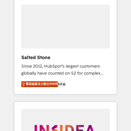
Salted Stone
Since 2012, HubSpot’s largest customers
globally have counted on S2 for complex
migrations, change management, systems
菁英级解决方案合作伙伴
5.0
integration, and creative solutions that
deliver measurable impact and transform
brand experiences As one of the few full-
service creative agencies in the HubSpot
ecosystem, we blend strategy, technology, &
award-winning design to build scalable,
globally regionalized HubSpot websites,