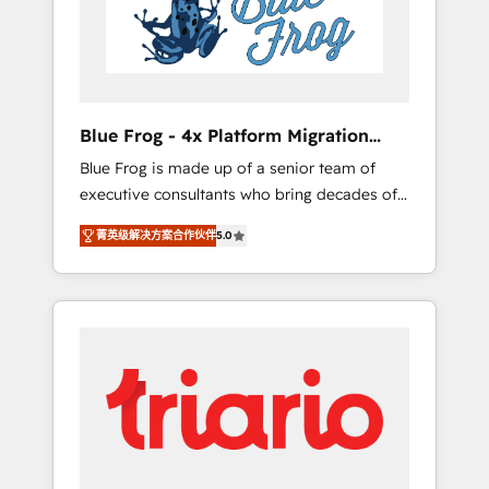
expertise to drive your business forward.
Since 2015 we are fully dedicated to
HubSpot and with an experienced team
(50+), we work with reputable companies in
B2B sectors such as manufacturing, SaaS and
Blue Frog - 4x Platform Migration
business services. We prepare a customized
Award Winner
Blue Frog is made up of a senior team of
business case that demonstrates the value
executive consultants who bring decades of
and impact of your digital transformation,
relevant, real world experience to our client
including a detailed financial rationale with a
菁英级解决方案合作伙伴
5.0
engagements. "Blue Frog is a top, trusted
focus on ROI and TCO. As a trusted extension
partner in HubSpot's ecosystem for a reason.
of your team, we believe in the power of
Their team brings over a decade of
partnership. Together, we embark on a
experience to the table, along with deep
transformational journey that sets your
knowledge of the HubSpot platform and
business up for long-term success. Unlock
strategies for driving growth. They are
your business. If not now, when?
committed to helping our customers grow
and finding solutions that fit their unique
business needs. We are thrilled to have Blue
Frog in the HubSpot ecosystem leading the