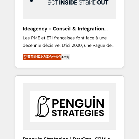
consulting team of any HubSpot partner and
expertise across operational strategy,
business-first process building, system
integration, custom development, and
Ideagency - Conseil & Intégration
extensibility. When you work with Aptitude 8,
HubSpot
Les PME et ETI françaises font face à une
you get a team – not an individual – with
décennie décisive. D'ici 2030, une vague de
embedded consulting, strategy,
consolidation va recomposer le marché.
development, and project management. We
菁英级解决方案合作伙伴
4.9
Seules survivront les entreprises qui auront
have 100% US-based, FTE team members.
réussi leur transformation. Le problème ?
We offer project-based and managed
58% des dirigeants savent que l'IA est vitale
services engagements that include new
pour leur survie. Mais 57% n'ont aucune
HubSpot implementations, migrations from
stratégie. Et 43% ne maîtrisent même pas
other platforms, systems integration,
leurs données. C'est le paradoxe français :
extensibility, custom development, and
conscience totale, action nulle. La solution
ongoing RevOps support.
s'appelle l'Entreprise Augmentée. Ce n'est pas
une entreprise qui utilise l'IA. C'est une
organisation qui a réussi la symbiose entre
l'expertise humaine et l'intelligence artificielle.