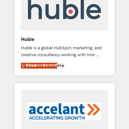
Custom Integrations Slash months from your
API Integration project... ⬅️ Click "Contact
Business" ⬅️ to access 150+ Kickstart
Integration templates that put HubSpot in
the center of your tech stack, syncing... 🛍️
Shopify or WooCommerce 💲 Stripe or
Huble
Paypal 💰 Sage or Netsuite 🤖 Google or
Huble is a global HubSpot, marketing, and
Microsoft ✍️ DocuSign or PandaDoc 🌐
creative consultancy working with mid-
Avalara or Quaderno HubSnacks holds the
market and enterprise businesses. We go
rare Advanced "Custom Integrations"
菁英级解决方案合作伙伴
4.9
beyond implementation, shaping the
Accreditation, securely sync data across... 🔄
strategy, processes, and teams that turn
any apps, in any direction. Stuck on your old
HubSpot into a genuine growth engine.
CRM..? Migrate | seamlessly off your old CRM
Named HubSpot's Global Partner of the Year
onto a clean new HubSpot portal with
in 2024, consistently ranked among their top
Advanced Website and CRM Migrations using
5 partners worldwide, and with over 15 years
our in-house "HubScrub" Tool.
in the ecosystem, Huble has built a track
record that speaks for itself. One company,
one operating model, delivering across