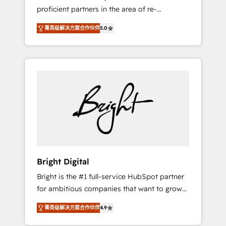
proficient partners in the area of re-
platforming, website design & development.
菁英级解决方案合作伙伴
5.0
We specialize in multi-hub implementations
for mid-market & enterprise companies. We
are woman-owned, powered by coffee, and
we ❤️ dogs. We produce award-winning work
for our clients. 🏆2023 Technical Expertise
Impact Award 🏆2022 Technical Expertise
Impact Award 🏆2022 Platform Migration
Excellence Impact Award 🏆2020 Elite
Solutions Partner 🏆2019 Integrations
HubSpot Impact Award 🏆2019 Marketing
Enablement HubSpot Impact Award 🏆2018
Bright Digital
Website Design HubSpot Impact Award 🏆
Bright is the #1 full-service HubSpot partner
2017 Website Design HubSpot Impact Award
for ambitious companies that want to grow
🏆2016 Growth-Driven Design Agency of the
smarter. From HubSpot onboarding, to
Year 🏆2016 Sales Enablement HubSpot
菁英级解决方案合作伙伴
4.9
training, from developing a new website to
Impact Award 🏆2015 Growth-Driven Design
lead generation and digital marketing; we do