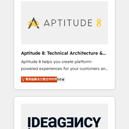
l'international, nous travaillons avec des ETI
contactez notre équipe pour un échange
ambitieuses, des grands groupes voulant
dédié.
aller au-delà d’une simple transformation
digitale et des startups florissantes. Nos 3
grandes expertises sont : ➤ L’intégration de
CRM et de méthodologie RevOps pour
aligner les équipes marketing, commerciales
et support client (data migration,
Aptitude 8: Technical Architecture &
synchronisation API, audit et maintenance) ➤
Deployment
Aptitude 8 helps you create platform-
La création de sites internet de conversion
powered experiences for your customers and
qui transforment les visiteurs en
teams. We build multi-hub solutions and
opportunités d'affaires ➤ La mise en place
菁英级解决方案合作伙伴
5.0
orchestrate operations across your entire
de stratégies d'acquisition marketing (SEO,
tech stack. Aptitude 8 is trusted by top
SEA, inbound, automatisation marketing,
brands such as Lenovo, Bluetooth,
ABM, IA, emailing) Informations clés : - 10 ans
International Sports Sciences Association,
d'expérience - 100+ intégrations CRM
SXSW, Notion, Soundcloud, American Nurses
HubSpot réussies - 40 experts conseil - 150
Association, Randstad, Uber Freight, and
certifications HubSpot cumulées
HubSpot itself. We have the largest technical