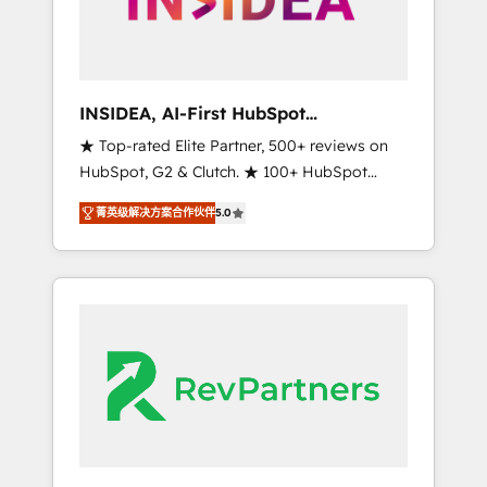
integrated marketing campaigns, & RevOps
frameworks that fuel long-term success We
connect the entire customer lifecycle through
seamless integrations, ensure long-term
INSIDEA, AI-First HubSpot
adoption with change-management
Onboarding & RevOps
★ Top-rated Elite Partner, 500+ reviews on
programs, and align marketing, sales, and
HubSpot, G2 & Clutch. ★ 100+ HubSpot
service to drive sustainable growth With 6
Certified Experts & Trainers across the team
key HubSpot accreditations and experience
菁英级解决方案合作伙伴
5.0
★ 1,500+ implementations across five
across hundreds of organizations in dozens
continents ★ AI-First, RevOps-led,
of industries, there’s a good chance one of
Onboarding obsessed ★ Company of the
our globally integrated teams has worked
Year 2024/25 INSIDEA helps growing
with clients just like you Let’s explore
companies turn HubSpot into a revenue
whether S2 is the partner you’ve been
engine. We onboard your team, migrate your
looking for...and get your next big initiative
data, and build AI-powered workflows that
moving!
drive adoption from week one, in your time
zone. What we do ➤ Onboarding: Live in
weeks, with workflows built around your
business, not a template. ➤ Migration: Move