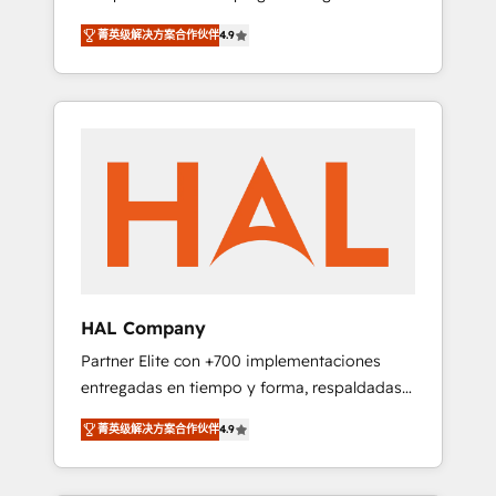
strategies by leveraging technologies and
design Let’s turn your CRM into your growth
菁英级解决方案合作伙伴
4.9
automating their marketing and sales
engine!
processes to generate growth. Our offer
spans from Strategy to Operations. We
specialize in CRM onboarding and
implementation, web design, sales &
marketing automation, and digital marketing.
With extensive experience working with tech
companies and manufacturers since 2002,
we are committed to empowering our clients
and developing their autonomy. Get to grips
with HubSpot through guided
HAL Company
implementation and seamless integration of
Partner Elite con +700 implementaciones
the CRM platform into your digital
entregadas en tiempo y forma, respaldadas
ecosystem. Would you like support in
por 6 acreditaciones de HubSpot y un
deploying your inbound marketing strategy?
菁英级解决方案合作伙伴
4.9
equipo de 6 Certified Trainers avalados por
We'll provide support tailored to your needs
HubSpot Academy. Acompañamos a las
and sales objectives. With 125+ certifications,
empresas en cada etapa de su crecimiento