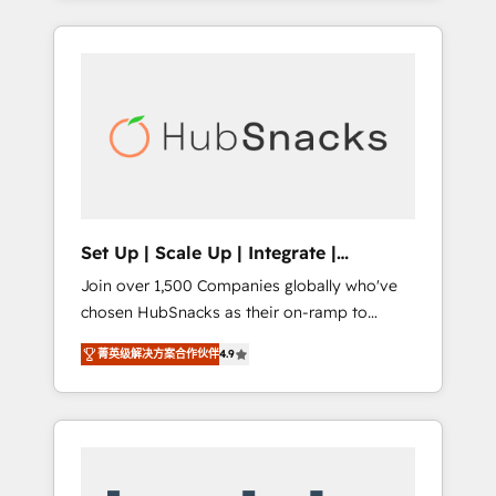
Agency of the Year 🏆2015 Became the 5th
it all (and with great results)! In short, our
Agency to reach Diamond 🏆2014 HubSpot
services include: - HubSpot consultancy:
COS Performance Award 🏆2014 HubSpot
onboarding, training, data migration -
COS Design Award 🏆2013 HubSpot
HubSpot development: websites, custom
Marketplace Provider of the Year 🏆2011
modules, integrations - Marketing & sales
Became a HubSpot Partner 📆Founded in
solutions: digital marketing, advertising,
1997
campaigns, content and design We connect
people, data and technology to improve
customer experiences. With our bright
Set Up | Scale Up | Integrate |
people, exciting ideas and can-do mentality,
HubSnacks FlexPlan
Join over 1,500 Companies globally who've
we ensure revenue growth on a daily basis.
chosen HubSnacks as their on-ramp to
So tell us your challenge; our passionate and
HubSpot since 2014 Simple pay-as-you-go
growth driven team of 100+ experts is ready
菁英级解决方案合作伙伴
4.9
plans that accelerate value... 1️⃣ Set Up |
for you! Driving digital growth |
Onboarding New or Check-fixing existing
www.brightdigital.com
HubSpot portals 2️⃣ Scale Up | 100% HubSpot
Task Execution... Global 24/7 ... All Experts 3️⃣
Integrate | your entire Tech Stack with