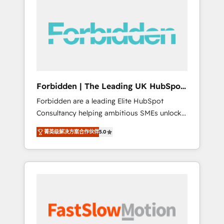
(Divalto, Sage X3, Cegid, Pennylane,
Dynamics..), VOIP (Aircall, Ringover, Modjo),
Shopify, Oneflow. 💻 Développements
custom : CRM UI Extensions (React),
Serverless Node.js, Custom Objects, thèmes
HubL, agents IA & Breeze AI. 🎯 Secteurs :
Industrie, Distribution B2B, SaaS, Services
Forbidden | The Leading UK HubSpot
B2B, Immobilier, Viticulture, Finance. 🚀 Nos
Consultancy
Forbidden are a leading Elite HubSpot
livrables : migration sécurisée,
Consultancy helping ambitious SMEs unlock
implémentation Marketing + Sales + Service
the full potential of HubSpot. Too many
Hub, synchronisation ERP ↔ HubSpot temps
菁英级解决方案合作伙伴
5.0
businesses invest in HubSpot but never see
réel, formation équipes. 🏆 +350 projets
the ROI they expected due to poor adoption,
livrés. Accrédités HubSpot CRM
messy data, and disconnected teams getting
Implementation, Data Migration & Custom
in the way. That’s where we come in. We
Integration. 📩 Parlons de votre projet →
partner with scaling businesses across the UK
digitaweb.com
to design, implement, and optimise HubSpot
so it actually drives revenue, not just reports
on it. Our services include: - Choosing the