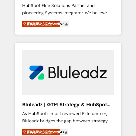
HubSpot Elite Solutions Partner and
processes evolve. Since 2014, we’ve
pioneering Systems Integrator. We believe
supported 1,400+ clients across a wide range
technology should serve business strategy,
of industries, including healthcare, software,
菁英级解决方案合作伙伴
5.0
not the other way around. Every engagement
B2B services, manufacturing, financial
begins with clear objectives, customer
services and more. Whether clients are new
journey mapping, and measurable KPIs. Only
to HubSpot or expanding into more
then we architect solutions. The question is
advanced use cases, we focus on delivering
never which features to activate, but which
clean, scalable, AI-ready systems that create
outcomes to deliver. -SYSTEM INTEGRATION-
long-term value and a consistently strong
Connectors, workflows, and data
client experience.
architectures that make HubSpot the
operational hub, integrated with SAP,
Microsoft Dynamics, custom ERPs, and any
enterprise platform. Proprietary apps extend
Bluleadz | GTM Strategy & HubSpot
HubSpot beyond standard configurations. -
Implementation
As HubSpot's most reviewed Elite partner,
AI-FIRST- AI across customer-facing
Bluleadz bridges the gap between strategy
operations to accelerate decisions,
and execution. We don't just "set up tools" —
streamline processes, and unlock efficiency
菁英级解决方案合作伙伴
4.9
we install the GTM Operating System (GTM