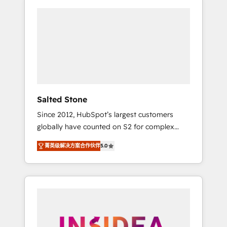
Salted Stone
Since 2012, HubSpot’s largest customers
globally have counted on S2 for complex
migrations, change management, systems
菁英级解决方案合作伙伴
5.0
integration, and creative solutions that
deliver measurable impact and transform
brand experiences As one of the few full-
service creative agencies in the HubSpot
ecosystem, we blend strategy, technology, &
award-winning design to build scalable,
globally regionalized HubSpot websites,