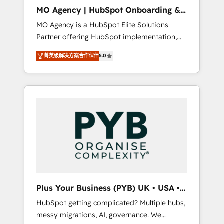
cleanup, and implementation. - Pre-built and
MO Agency | HubSpot Onboarding &
custom integrations across your full tech
Implementation
MO Agency is a HubSpot Elite Solutions
stack. - Custom object setup, CMS builds, and
Partner offering HubSpot implementation,
full-funnel automation. - Dashboards,
marketing automation, CRM and RevOps
lifecycle campaigns, and lead nurturing
菁英级解决方案合作伙伴
5.0
consulting, B2B SEO, paid media, content
sequences. - Cross-hub setup across
marketing, AEO and GEO (AI search
Marketing, Sales, Operations, and Service
optimisation), and HubSpot Content Hub
Hubs. - Ongoing optimization, managed
and WordPress development. We work with
support, and scalable retainers. Let’s make
enterprise and growth-led companies across
HubSpot your most powerful growth engine.
technology, professional services, financial
Built to convert, scale, and drive results.
services and industrial sectors. Offices in
Johannesburg, Cape Town, Dubai & London.
500+ HubSpot CRM implementations
delivered. AI visibility coverage across
ChatGPT, Claude, Perplexity, Gemini and
Plus Your Business (PYB) UK • USA •
Google AI Overviews. HubSpot Impact Award
Europe
HubSpot getting complicated? Multiple hubs,
- Customer First HubSpot Impact Award -
messy migrations, AI, governance. We
Integrations Innovation HubSpot Impact