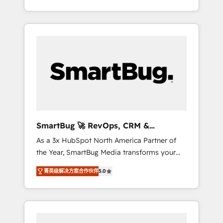
at scale. From predictive intelligence to
OS) to align your leadership and engineer a
conversational AI, we turn data into action
portal that drives predictable revenue
and automation into competitive advantage.
velocity. 🚀 GTM Strategy & Alignment
✦ 150+ implementations ✦ 100+
Workshops & Sprints: Identify "Valleys of
certifications ✦ 7 accreditations
Death" stalling growth. Fix your ICP, Math,
and Story to stop "accelerating a mess." ⚙️
Elite Engineering & AI Scalable Architecture:
Zero-technical-debt setup across all Hubs,
validated by our 7 HubSpot Accreditations.
AI-Powered RevOps: Breeze AI, custom AI
SmartBug 🚀 RevOps, CRM &
agents, and high-integrity migrations for total
Integration Experts
As a 3x HubSpot North America Partner of
reporting clarity. Security & Compliance: SOC
the Year, SmartBug Media transforms your
2 Type I and HIPAA attested for enterprise-
customer lifecycle into a revenue engine. Our
grade data security. 🏆 Why Bluleadz? GTM
菁英级解决方案合作伙伴
5.0
unified ecosystem includes specialized
OS Partner | 16+ Years Experience | 1,000+
divisions Globalia (AI & Software) and Point
Five-Star Reviews
Success Media (Paid Media), making this the
official home for all three brands. 🔄