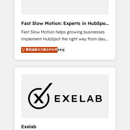
right HubSpot package for your business -
Full CRM, Marketing, and Sales Hub
implementations - Custom dashboards and
Fast Slow Motion: Experts in HubSpot
reporting - Workflow automation and data
& Salesforce
Fast Slow Motion helps growing businesses
clean-up - Sales enablement and team
implement HubSpot the right way from day
training - Ongoing optimisation and RevOps
one — with the flexibility to scale as
support Based in Leeds and London, we
菁英级解决方案合作伙伴
4.9
complexity increases. Highly certified in both
partner with SMEs across the UK who are
HubSpot and Salesforce, we bring deep
ready to turn HubSpot into the growth
experience in CRM implementation,
engine it’s meant to be.
integrations, and data migration across
modern business systems. Built to serve
growing mid-market and enterprise
organizations, our team combines strong
technical execution with real business
perspective. Many of our consultants have
scaled businesses themselves, giving us a
practical understanding of what owners and
Exelab
operators need as their systems, data, and