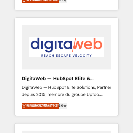
industries. With 150+ HubSpot-certified
experts, we deliver scalable solutions to
complex GTM and RevOps challenges. Our
Expertise 🔹 Onboarding & Implementation:
Accredited HubSpot Partner, ensuring
smooth setup tailored to your GTM motion.
🔹 Migrations: Move from other CRMs to
HubSpot without data loss or downtime. 🔹
RevOps Strategy: Align teams, processes, and
data to drive revenue efficiency. 🔹
Integrations: Connect HubSpot with your tech
DigitaWeb — HubSpot Elite &
stack for better adoption. 🔹 Custom
Intégrations ERP
DigitaWeb — HubSpot Elite Solutions, Partner
Solutions: Build tailored apps, workflows, and
depuis 2015, membre du groupe Uptoo.
configurations. We are SOC 2 Type II and ISO
Nous aidons les ETI et PME B2B à unifier
27001 certified, reinforcing our commitment
菁英级解决方案合作伙伴
5.0
Marketing, Ventes et Service sur HubSpot
to data security and compliance. At
grâce à la Revenue Architecture : alignement
OneMetric, we help revenue teams focus on
des équipes, pipeline prévisible, croissance
the OneMetric that matters most: revenue.
mesurable. 🔌 Intégrations complexes : ERP