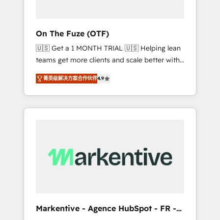
ABM: Drive pipeline with inbound, ABM, AEO,
SEO, & paid media. 👩‍💻Web Design: Build
high-performing websites with UX,
On The Fuze (OTF)
messaging, & conversion strategy that drive
🇺🇸 Get a 1 MONTH TRIAL 🇺🇸 Helping lean
results. 🤖AI Strategy: Activate Breeze Agents,
teams get more clients and scale better with
configure HubSpot AI, & maximize AEO with
our HubSpot Consulting & 'Done For You'
tailored AI services. 🧩Integrations: Extend
菁英级解决方案合作伙伴
4.9
Services. 🚀 Who We Work With 🚀 We help
HubSpot with custom integrations, hosting, &
lean, growing companies: - Win more
maintenance.
business - Reduce no-shows - Improve lead
& deal conversion rates - Scale with less
headcount ...by using HubSpot's full
capabilities. 🤓 What do you get? 🤓 Our
client's are too busy to learn the ins-and-outs
of HubSpot. We give you a Personal
Consultant + Tech Team to handle the heavy
lifting of mapping out AND building your
ideal system. + Get best practices and 'don't
Markentive - Agence HubSpot - FR -
know what you don't know'
EN