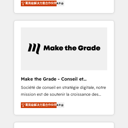
🪴 - Sales Hub: More implementations than
菁英级解决方案合作伙伴
4.9
avec d’autres outils (ERP, téléphonie, etc.) •
any other Partner 💻 - Migrations: We convert
Alignement des équipes grâce à un outil et
Salesforce addicts to HubSpot evangelists 🧡
des données partagées • Amélioration de la
Don't hire a marketing agency for an Ops
collecte et de l’analyse des données pour des
problem. Don't hire a technical agency for a
décisions éclairées • Optimisation de
growth problem. Hire a partner built to solve
l’efficacité et de la productivité des équipes
both.
Notre équipe de 30 consultants certifiés
HubSpot aborde chaque projet avec un
engagement total, alignant processus métiers
et technologie, et guidant vos équipes à
travers le changement, tout en centrant vos
Make the Grade - Conseil et
objectifs d’entreprise. Grâce à une
intégrateur HubSpot
Société de conseil en stratégie digitale, notre
méthodologie éprouvée auprès de plus de
mission est de soutenir la croissance des
400 clients, nous comprenons rapidement
entreprises B2B à travers l’acquisition de
vos enjeux et intégrons parfaitement
菁英级解决方案合作伙伴
4.9
nouveaux clients, l'intégration CRM et le
HubSpot dans votre organisation. Pour toute
développement des revenus auprès de vos
question technique ou besoin de
comptes existants. En France et à
structuration de votre projet HubSpot,