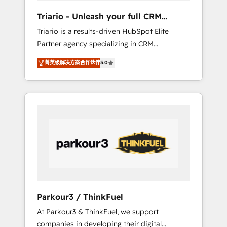
way for customers!" - Yamini Rangan, CEO of
Triario - Unleash your full CRM
HubSpot “Our experience with the team at
potential
Triario is a results-driven HubSpot Elite
Blue Frog has been nothing short of
Partner agency specializing in CRM
extraordinary. Their years of experience and
implementations & migrations, Revenue
quality of skilled staff has earned them a
菁英级解决方案合作伙伴
5.0
Operations, Custom Integrations, Custom AI
trusted reputation within the HubSpot
agents and AI-ready Website Design With
ecosystem as a reliable partner capable of
over 15 years of experience, we help
delivering remarkable experiences for our
companies bridge the gap between
most sophisticated clients.” - Brian Garvey,
marketing, sales, and customer success
VP, Solutions Partner Program, HubSpot.
through smart automation, data hygiene, and
tailored HubSpot solutions. Our clients
choose us because we blend the expertise of
a global consultancy with the care and agility
of a boutique firm. At Triario, we’re big
enough to deliver but small enough to listen.
Parkour3 / ThinkFuel
Our Services: HubSpot implementations &
At Parkour3 & ThinkFuel, we support
data migration Custom AI agents Revenue
companies in developing their digital
Operations API integrations AI-ready Website