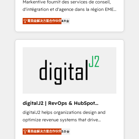
Markentive fournit des services de conseil,
recommendations to maximize conversions!
d'intégration et d'agence dans la région EMEA
OTF is an Elite Partner (top 1% of 6,500+
et North America. Avec plus de 115 experts en
Partners) and was named 2023 HubSpot
菁英级解决方案合作伙伴
4.9
marketing automation, Growth, Revops, CRM
Partner of the Year 💥 Trusted by 2,500+
et webdesign. Markentive is both a
companies to help them scale and close
consulting firm, a digital agency and an
more business, by using HubSpot (the right
integrator. With over 115 experts in marketing
way). ⭐️ Here's more info:
automation, growth, revops, CRM and
www.onthefuze.com/hubspot-admin Contact
webdesign (We focus on EMEA - USA
us to learn more!
customers).
digitalJ2 | RevOps & HubSpot
Implementations
digitalJ2 helps organizations design and
optimize revenue systems that drive
scalable, predictable growth. As a triple-
菁英级解决方案合作伙伴
5.0
accredited HubSpot Solutions Partner, we