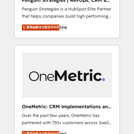
Penguin Strategies | RevOps, CRM and
Pas pour remplacer l'humain, mais pour
AI
Penguin Strategies is a HubSpot Elite Partner
l'augmenter. Chez Ideagency, nous
that helps companies build high performing
accompagnons cette transformation. D'abord
revenue operations across complex sales
les fondations : des données unifiées, des
菁英级解决方案合作伙伴
5.0
cycles, multi system environments and global
processus alignés. Ensuite l'augmentation :
SaaS or manufacturing teams. Trusted by
l'IA là où elle crée de la valeur. Et surtout :
leading enterprises and fast growing scale
l'humain qui reste au centre. Parce que la
ups including Sony, Rapyd, Fiverr, XM Cyber,
vraie performance vient de l'intérieur. Act
Bridgepointe Technologies, EMA Design
Inside. Stand Out.
Automation and Uptive. 📊 RevOps & data
architecture 🔗 CRM migrations & End to end
integrations 🤖 AI workflows & enrichment 📘
Team enablement & company-wide adoption
We create HubSpot environments that teams
use with confidence and that leadership can
OneMetric: CRM Implementations and
rely on for scalable revenue insights.
GTM engineering
Over the past few years, OneMetric has
partnered with 750+ customers across SaaS,
fintech, healthcare, real estate, and other
菁英级解决方案合作伙伴
4.9