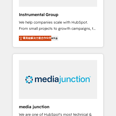
HubSpot Theme Challenge 2021 🌟
INBOUND’19 HubSpot Rising Star Why us?
Instrumental Group
Harnessing the full potential of the powerful
We help companies scale with HubSpot.
HubSpot CRM. ✔️A team of HubSpot experts
From small projects to growth campaigns, to
backed by over 10+ years of HubSpot
CRM and websites. Hire an agency that's
experience ✔️Flexible pricing models —
菁英级解决方案合作伙伴
4.9
experienced in every inch of HubSpot and
Hourly-fee (assigned one Dedicated
willing to work hand-in-hand with your team
HubSpot Admin); Monthly-fee (HubSpot
to simplify the complex and build a better
Admin + Project Manager); and Fixed Project
experience for your team and customers.
Cost (as per requirement). ✔️Helped over
25,000+ customers so far with our HubSpot
solutions. ✔️Bespoke apps & on-demand
bundle services. Connect with us today!
media junction
We are one of HubSpot's most technical &