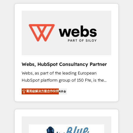
HubSpot challenges and improve user
to global brands
adoption, sales process and marketing
results. Services 📚 Onboarding your team to
HubSpot for the first time 🔧 Designing and
optimising your HubSpot set-up for better
results 🌐 Website design and build using
HubSpot 🔌 Integrating HubSpot with other
systems 🎓 Training your teams to be
HubSpot pros 📊 Lead generation services
Webs, HubSpot Consultancy Partner
using HubSpot Why us? - SIX HubSpot
Webs, as part of the leading European
Accreditations - awarded by HubSpot after a
HubSpot platform group of 150 Fte, is the
rigorous process for CRM, Solutions
trusted Elite HubSpot CRM Partner offering
Architecture, Onboarding , Data Migration,
菁英级解决方案合作伙伴
4.8
you a roadmap on maximizing EBITDA and
Custom Integration & Platform Enablement -
achieving Commercial Excellence. With our
Onboarded over 500 businesses to HubSpot
targeted processes, we strengthen your
-Top 1% of partners worldwide -In-house
digital transformation and minimize costs. As
team of 25+ experts Contact us today to help
HubSpot's Advanced Accredited CRM
you get more from your investment in
Implementation partner, we provide
HubSpot. www.bbdboom.com