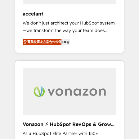
offices and consulting teams in the UK, USA,
Canada, Germany, France, Belgium,
accelant
Singapore, and South Africa. Certified
We don’t just architect your HubSpot system
compliant with ISO/IEC 27001:2022 and ISO
—we transform the way your team does
9001:2015 across all seven international
business. As an Elite HubSpot Solutions
offices and 175+ employees.
菁英级解决方案合作伙伴
5.0
Partner, we specialize in creating tailored,
end-to-end CRM solutions that accelerate
growth, improve operational efficiency, and
ensure faster time to value on HubSpot.
What sets us apart? Our people-centric
approach. From day one, our team takes the
time to deeply understand your unique
needs, crafting custom strategies that deliver
impactful results. Our mission is to empower
you to unlock HubSpot’s full potential—faster.
Through expert training, unmatched
Vonazon ⚡ HubSpot RevOps & Growth
responsiveness, and ongoing support, we
Strategy Experts
As a HubSpot Elite Partner with 150+
equip your team to adopt new systems with