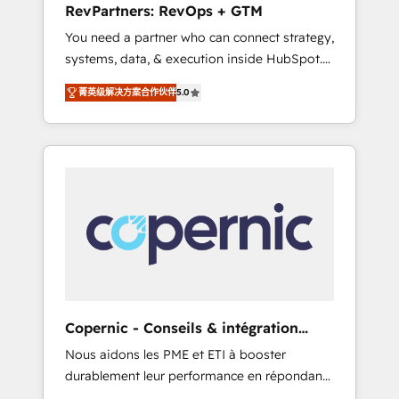
RevPartners: RevOps + GTM
from any legacy CRM. Zero downtime, full
You need a partner who can connect strategy,
data integrity. ➤ Implementation: Configure
systems, data, & execution inside HubSpot.
HubSpot to run your revenue process. Sales,
We bridge the gap where most agencies fall
marketing, and service wired together. ➤ AI
菁英级解决方案合作伙伴
5.0
short by combining GTM strategy with
and Integrations: Layer Breeze AI, custom
technical execution to solve the right
agents, and APIs to remove manual work. ➤
problem with the right solution. As the only
Ongoing Management: Monthly tune-ups,
firm in the world to hold Elite Partner
feature rollouts, adoption coaching. Buying
Accreditations with both HubSpot and Clay,
HubSpot, switching to it, or reviving a stale
our clients gain a unique advantage in CRM
portal? We are built for the work.
architecture, pipeline generation, data
intelligence, and go-to-market execution.
Why B2B Businesses Choose RP: - Secure:
Soc2 compliant 🛡️ - Pricing: Implementations
starting at $1,5k 💵 - Speed: Launch in 14
Copernic - Conseils & intégration
days ⚡ - Global: 75+ RPers across five
HubSpot
Nous aidons les PME et ETI à booster
continents 🌐 - Scale: Largest organically
durablement leur performance en répondant
grown & fastest tiering Elite HubSpot Partner
aux vrais défis : • Intégration de HubSpot