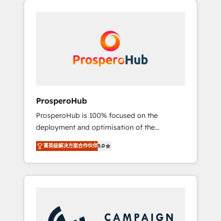
we are part of the most certified Canadian
integrando estrategia, tecnología y procesos
agencies, and we both hold Onboarding
comerciales para potenciar resultados reales.
Accreditations. Based in Canada (coast to
Nos caracterizamos por combinar excelencia
coast), our services are offered in both
técnica con una mirada estratégica a largo
English & French.
plazo.
ProsperoHub
ProsperoHub is 100% focused on the
deployment and optimisation of the
HubSpot CRM platform. Our highly
菁英级解决方案合作伙伴
5.0
experienced team of solutions experts will
ensure that you achieve maximum adoption
and ROI from your HubSpot investment. Use
our extensive HubSpot, sales, marketing,
service and integrations expertise to lead
your team on their HubSpot journey, design