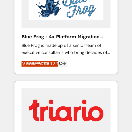
expertise to drive your business forward.
Since 2015 we are fully dedicated to
HubSpot and with an experienced team
(50+), we work with reputable companies in
B2B sectors such as manufacturing, SaaS and
Blue Frog - 4x Platform Migration
business services. We prepare a customized
Award Winner
Blue Frog is made up of a senior team of
business case that demonstrates the value
executive consultants who bring decades of
and impact of your digital transformation,
relevant, real world experience to our client
including a detailed financial rationale with a
菁英级解决方案合作伙伴
5.0
engagements. "Blue Frog is a top, trusted
focus on ROI and TCO. As a trusted extension
partner in HubSpot's ecosystem for a reason.
of your team, we believe in the power of
Their team brings over a decade of
partnership. Together, we embark on a
experience to the table, along with deep
transformational journey that sets your
knowledge of the HubSpot platform and
business up for long-term success. Unlock
strategies for driving growth. They are
your business. If not now, when?
committed to helping our customers grow
and finding solutions that fit their unique
business needs. We are thrilled to have Blue
Frog in the HubSpot ecosystem leading the