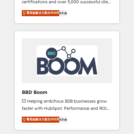
certifications and over 5,000 successful client
confidence and achieve a unified, data-
engagements, Vonazon turns marketing
driven approach to customer engagement.
菁英级解决方案合作伙伴
5.0
complexity into measurable, scalable growth.
From onboarding to enterprise-grade
campaigns, our in-house team builds scalable
strategies that drive long-term revenue. ⚙️
HubSpot Integration & Optimization •
Seamless CRM, CMS, and automation setup •
Complex platform migrations and data
cleanups • Custom APIs and third-party
integrations 📈 End-to-End Revenue
Acceleration • Lifecycle marketing and
pipeline growth programs • Sales enablement
BBD Boom
tools and CRM optimization • Retention
💥 Helping ambitious B2B businesses grow
strategies with customer journey mapping 🏅
faster with HubSpot. Performance and ROI
Elite-Level HubSpot Execution • 750+
focused. 💥 BBD Boom is the HubSpot
onboardings and 2,000+ implementations •
菁英级解决方案合作伙伴
5.0
partner that can help you to HubSpot Better.
Deep expertise across marketing, sales, and
We work with your teams to solve all your
service hubs • Built-in flexibility for startups