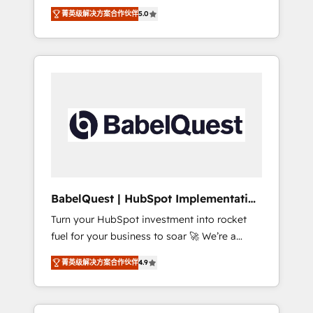
organise that complexity, so your team can
Award - Platform Migration Excellence
菁英级解决方案合作伙伴
5.0
put HubSpot to work... Welcome to our
HubSpot Impact Award - Platform Excellence
Profile! We help with: • CRM implementation,
40+ full-time HubSpot professionals. 100s of
reports, workflows, and team training • CRM
certifications and accreditations with
migration from Salesforce, Pipedrive,
HubSpot.
Dynamics and others • Technical projects
including custom API integrations • AI
governance for HubSpot-centred operations
A little about us: • Boutique 'Elite' team of 12 •
150+ clients across Sales Hub, Marketing
Hub, Service Hub, Data Hub and CMS •
ISO/IEC 27001:2022, ISO 9001:2015, and ISO
BabelQuest | HubSpot Implementation
42001:2023 certified - the AI management
& Consultancy
Turn your HubSpot investment into rocket
standard • GuardHub: our AI governance
fuel for your business to soar 🚀 We’re a
framework, built on ISO 42001 Ready for the
team of accredited HubSpot experts ready
next step? Click the 👈 '𝗖𝗼𝗻𝘁𝗮𝗰𝘁 𝗯𝘂𝘀𝗶𝗻𝗲𝘀𝘀'
菁英级解决方案合作伙伴
4.9
to help you. We can implement the platform
button to get in touch (𝘸𝘦'𝘳𝘦 𝘴𝘶𝘱𝘦𝘳
into complex business environments,
𝘳𝘦𝘴𝘱𝘰𝘯𝘴𝘪𝘷𝘦)
optimise what you've got and make sure you