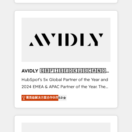
specialize in both strategic RevOps planning
and hands-on technical execution - building
the operational foundation companies need
to thrive. Industries we specialize in: -
Manufacturing - Healthcare - Financial
Services - Managed IT (MSP) - Franchises -
Professional Services - And more! How we
help: ✔️ Full HubSpot implementations and
portal optimization ✔️ Data migrations, CRM
architecture, and reporting foundations ✔️
AVIDLY 🇬🇧🇫🇮🇸🇪🇩🇰🇺🇸🇨🇦🇳🇴
Custom integrations and workflow
🇩🇪🇦🇺🇳🇿
HubSpot’s 5x Global Partner of the Year and
automation ✔️ User adoption programs,
2024 EMEA & APAC Partner of the Year. The
training, and enablement Through project-
world’s most experienced and fully
based engagements and ongoing RevOps
菁英级解决方案合作伙伴
5.0
accredited HubSpot Solutions Partner. 🚀
partnerships, we guide organizations through
With 2,750+ HubSpot projects delivered and
the revenue maturity model - delivering the
370+ specialists across EMEA, APAC and NAM,
right improvements at the right time so
we de-risk complex CRM programmes and
operations evolve strategically and
accelerate ROI across every HubSpot Hub. 🧭
sustainably as the business grows.