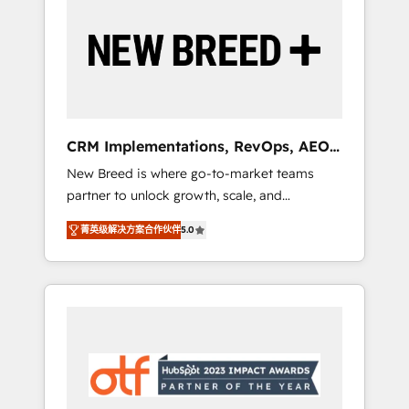
Implementation & Integration - Seamless
migrations and system integrations powered
by Globalia’s technical development team. -
19 HubSpot-certified trainers to drive
platform adoption. 📈 Revenue Generation -
Full-funnel marketing and high-performance
advertising via Point Success Media. - Expert
CRM Implementations, RevOps, AEO
deployment of Breeze AI and custom agents
+ Web, Demand Gen
New Breed is where go-to-market teams
to automate growth. 🏆 Elite Excellence - 8
partner to unlock growth, scale, and
platform accreditations and deep HIPAA-
transformation. We help companies activate
compliance expertise. - A team of 250+
菁英级解决方案合作伙伴
5.0
HubSpot’s AI-powered customer platform
experts dedicated to your resilient growth.
and operationalize HubSpot’s Loop
Marketing framework through expert-led
services, smart agents, and purpose-built
apps, tailored to your business. Together, we
unlock results, fast. ⚙️CRM & RevOps: Align all
Hubs to your buyer journey for clean data,
scalability, & reporting. 🎯Demand Gen &