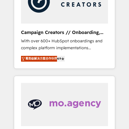
and implement your processes and skilfully
bring your revenue infrastructure to life. Our
collaborative approach keeps you in control
whilst we plan and support the route to your
revenue goals. We have successfully
Campaign Creators // Onboarding,
supported over 500 organisations with
CRM Migration
With over 600+ HubSpot onboardings and
HubSpot implementation, optimisation,
complex platform implementations
training, and adoption assurance. Our tried
delivered, CC is the go-to Elite Solutions
and tested Roadmap methodology will
菁英级解决方案合作伙伴
4.9
Partner for businesses ready to migrate,
ensure that you receive the best deployment
replatform, and scale smarter. We specialize
experience possible. Whether you are new to
in high-impact CRM and CMS migrations and
HubSpot or seeking to turn around a poor
onboarding from platforms like Salesforce,
install, our team have the change
NetSuite, Zoho, Pardot, Marketo, Microsoft
management expertise to deliver the
Dynamics, Wix, WordPress and legacy CRMs,
solutions you need.
turning fragmented systems into unified,
growth-ready HubSpot architectures that
accelerate revenue operations and
performance. - Multi-object CRM migration,