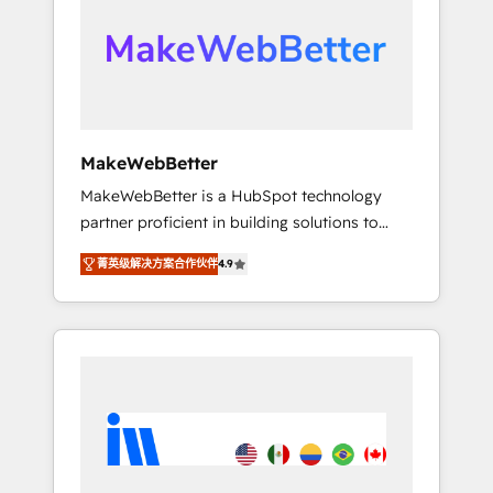
From multi-region migrations to AI-powered
automation, we turn complexity into clarity,
human at global scale. 🏆 HubSpot’s CEO
called us “the partner of the future.” Others
agree it is proof of trust built through
measurable impact.
MakeWebBetter
MakeWebBetter is a HubSpot technology
partner proficient in building solutions to
maximize the operational efficiency of
菁英级解决方案合作伙伴
4.9
HubSpot. The fastest-growing tech-enabler &
facilitator, MakeWebBetter, hands you the
blend of HubSpot expertise & eminent
solutions & integrations. Trust us to
streamline your HubSpot experience. 🚀
HubSpot Elite Partners with 10+ years of
HubSpot experience 🤝HubSpot Premier
Integration partner 🤝Google Premier Partner
2023 🌟5 HubSpot Accreditations 🌟Won