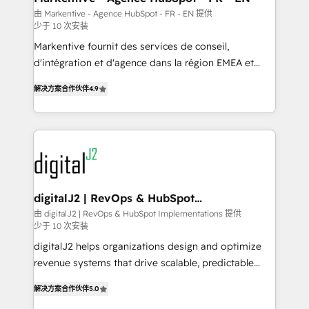
heavy lifting of mapping out AND building your ideal
由 Markentive - Agence HubSpot - FR - EN 提供
少于 10 次安装
system. + Get best practices and 'don't know what
you don't know' recommendations to maximize
Markentive fournit des services de conseil,
conversions! OTF is an Elite Partner (top 1% of
d'intégration et d'agence dans la région EMEA et
6,500+ Partners) and was named 2023 HubSpot
North America. Avec plus de 115 experts en
解决方案合作伙伴
4.9
Partner of the Year 💥 Trusted by 2,500+ companies
marketing automation, Growth, Revops, CRM et
to help them scale and close more business, by
webdesign. Markentive is both a consulting firm, a
using HubSpot (the right way). ⭐️ Here's more info:
digital agency and an integrator. With over 115
www.onthefuze.com/hubspot-admin Contact us to
experts in marketing automation, growth, revops,
learn more!
CRM and webdesign (We focus on EMEA - USA
customers).
digitalJ2 | RevOps & HubSpot
Implementations
由 digitalJ2 | RevOps & HubSpot Implementations 提供
少于 10 次安装
digitalJ2 helps organizations design and optimize
revenue systems that drive scalable, predictable
growth. As a triple-accredited HubSpot Solutions
解决方案合作伙伴
5.0
Partner, we specialize in both strategic RevOps