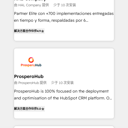
autonomy. Get to grips with HubSpot through
由 HAL Company 提供
少于 10 次安装
guided implementation and seamless integration of
Partner Elite con +700 implementaciones entregadas
the CRM platform into your digital ecosystem. Would
en tiempo y forma, respaldadas por 6
you like support in deploying your inbound
acreditaciones de HubSpot y un equipo de 6
marketing strategy? We'll provide support tailored
解决方案合作伙伴
4.9
Certified Trainers avalados por HubSpot Academy.
to your needs and sales objectives. With 125+
Acompañamos a las empresas en cada etapa de su
certifications, we are part of the most certified
crecimiento integrando estrategia, tecnología y
Canadian agencies, and we both hold Onboarding
procesos comerciales para potenciar resultados
Accreditations. Based in Canada (coast to coast), our
reales. Nos caracterizamos por combinar excelencia
services are offered in both English & French.
técnica con una mirada estratégica a largo plazo.
ProsperoHub
由 ProsperoHub 提供
少于 10 次安装
ProsperoHub is 100% focused on the deployment
and optimisation of the HubSpot CRM platform. Our
highly experienced team of solutions experts will
解决方案合作伙伴
5.0
ensure that you achieve maximum adoption and
ROI from your HubSpot investment. Use our
extensive HubSpot, sales, marketing, service and