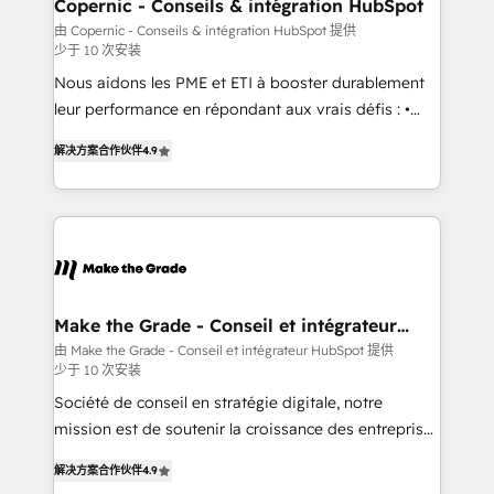
Different Because We're Built Different: - Secure:
Copernic - Conseils & intégration HubSpot
Soc2 compliant 🛡️ - Onboarding: Implementations
由 Copernic - Conseils & intégration HubSpot 提供
少于 10 次安装
starting from $1,5k - Clay: Elite Studio Solutions
Partner 🤝 - Global: 75+ RPers across five continents
Nous aidons les PME et ETI à booster durablement
🌐 - Scale: Largest organically grown & fastest tiering
leur performance en répondant aux vrais défis : •
Elite HubSpot Partner 🪴 - CRM: More Sales Hub
Intégration de HubSpot avec d’autres outils (ERP,
解决方案合作伙伴
4.9
implementations than any other Partner 💻 -
téléphonie, etc.) • Alignement des équipes grâce à un
Salesforce: We convert SFDC addicts to HubSpot
outil et des données partagées • Amélioration de la
evangelists 🧡 Don't pick a marketing or technical
collecte et de l’analyse des données pour des
agency for a GTM engineer’s job. The choice is
décisions éclairées • Optimisation de l’efficacité et
yours. Start winning.
de la productivité des équipes Notre équipe de 30
consultants certifiés HubSpot aborde chaque projet
avec un engagement total, alignant processus
Make the Grade - Conseil et intégrateur
HubSpot
métiers et technologie, et guidant vos équipes à
由 Make the Grade - Conseil et intégrateur HubSpot 提供
少于 10 次安装
travers le changement, tout en centrant vos objectifs
d’entreprise. Grâce à une méthodologie éprouvée
Société de conseil en stratégie digitale, notre
auprès de plus de 400 clients, nous comprenons
mission est de soutenir la croissance des entreprises
rapidement vos enjeux et intégrons parfaitement
B2B à travers l’acquisition de nouveaux clients,
解决方案合作伙伴
4.9
HubSpot dans votre organisation. Pour toute
l'intégration CRM et le développement des revenus