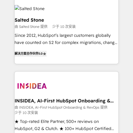
Salted Stone
由 Salted Stone 提供
少于 10 次安装
Since 2012, HubSpot’s largest customers globally
have counted on S2 for complex migrations, change
management, systems integration, and creative
解决方案合作伙伴
5.0
solutions that deliver measurable impact and
transform brand experiences As one of the few full-
service creative agencies in the HubSpot
ecosystem, we blend strategy, technology, & award-
winning design to build scalable, globally
regionalized HubSpot websites, integrated
marketing campaigns, & RevOps frameworks that
INSIDEA, AI-First HubSpot Onboarding &
RevOps
fuel long-term success We connect the entire
由 INSIDEA, AI-First HubSpot Onboarding & RevOps 提供
少于 10 次安装
customer lifecycle through seamless integrations,
ensure long-term adoption with change-
★ Top-rated Elite Partner, 500+ reviews on
management programs, and align marketing, sales,
HubSpot, G2 & Clutch. ★ 100+ HubSpot Certified