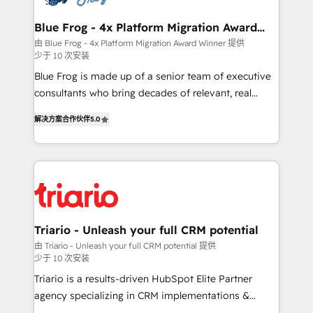
get more from your investment in HubSpot.
drive your business forward. Since 2015 we are fully
www.bbdboom.com
dedicated to HubSpot and with an experienced
Blue Frog - 4x Platform Migration Award
Winner
team (50+), we work with reputable companies in
由 Blue Frog - 4x Platform Migration Award Winner 提供
少于 10 次安装
B2B sectors such as manufacturing, SaaS and
business services. We prepare a customized
Blue Frog is made up of a senior team of executive
business case that demonstrates the value and
consultants who bring decades of relevant, real
impact of your digital transformation, including a
world experience to our client engagements. "Blue
解决方案合作伙伴
5.0
detailed financial rationale with a focus on ROI and
Frog is a top, trusted partner in HubSpot's
TCO. As a trusted extension of your team, we
ecosystem for a reason. Their team brings over a
believe in the power of partnership. Together, we
decade of experience to the table, along with deep
embark on a transformational journey that sets your
knowledge of the HubSpot platform and strategies
business up for long-term success. Unlock your
for driving growth. They are committed to helping
business. If not now, when?
our customers grow and finding solutions that fit
their unique business needs. We are thrilled to have
Triario - Unleash your full CRM potential
Blue Frog in the HubSpot ecosystem leading the
由 Triario - Unleash your full CRM potential 提供
少于 10 次安装
way for customers!" - Yamini Rangan, CEO of
HubSpot “Our experience with the team at Blue Frog
Triario is a results-driven HubSpot Elite Partner
has been nothing short of extraordinary. Their years
agency specializing in CRM implementations &
of experience and quality of skilled staff has earned
migrations, Revenue Operations, Custom