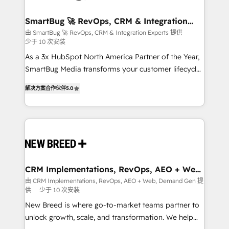
"accelerating a mess." ⚙️ Elite Engineering & AI
Scalable Architecture: Zero-technical-debt setup
SmartBug 🚀 RevOps, CRM & Integration
Experts
across all Hubs, validated by our 7 HubSpot
由 SmartBug 🚀 RevOps, CRM & Integration Experts 提供
少于 10 次安装
Accreditations. AI-Powered RevOps: Breeze AI,
custom AI agents, and high-integrity migrations for
As a 3x HubSpot North America Partner of the Year,
total reporting clarity. Security & Compliance: SOC 2
SmartBug Media transforms your customer lifecycle
Type I and HIPAA attested for enterprise-grade data
into a revenue engine. Our unified ecosystem
解决方案合作伙伴
5.0
security. 🏆 Why Bluleadz? GTM OS Partner | 16+
includes specialized divisions Globalia (AI &
Years Experience | 1,000+ Five-Star Reviews
Software) and Point Success Media (Paid Media),
making this the official home for all three brands. 🔄
Implementation & Integration - Seamless migrations
and system integrations powered by Globalia’s
technical development team. - 19 HubSpot-certified
trainers to drive platform adoption. 📈 Revenue
CRM Implementations, RevOps, AEO + Web,
Demand Gen
Generation - Full-funnel marketing and high-
由 CRM Implementations, RevOps, AEO + Web, Demand Gen 提
供
少于 10 次安装
performance advertising via Point Success Media. -
Expert deployment of Breeze AI and custom agents
New Breed is where go-to-market teams partner to
to automate growth. 🏆 Elite Excellence - 8 platform
unlock growth, scale, and transformation. We help
accreditations and deep HIPAA-compliance