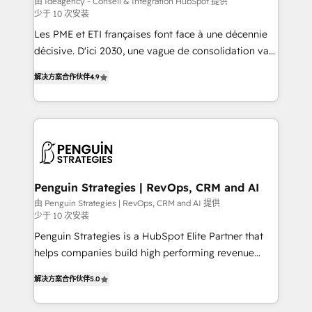
由 Ideagency - Conseil & Intégration HubSpot 提供
少于 10 次安装
custom development, and extensibility. When you
work with Aptitude 8, you get a team – not an
Les PME et ETI françaises font face à une décennie
individual – with embedded consulting, strategy,
décisive. D'ici 2030, une vague de consolidation va
development, and project management. We have
recomposer le marché. Seules survivront les
解决方案合作伙伴
4.9
100% US-based, FTE team members. We offer
entreprises qui auront réussi leur transformation. Le
project-based and managed services engagements
problème ? 58% des dirigeants savent que l'IA est
that include new HubSpot implementations,
vitale pour leur survie. Mais 57% n'ont aucune
migrations from other platforms, systems
stratégie. Et 43% ne maîtrisent même pas leurs
integration, extensibility, custom development, and
données. C'est le paradoxe français : conscience
ongoing RevOps support.
totale, action nulle. La solution s'appelle l'Entreprise
Augmentée. Ce n'est pas une entreprise qui utilise
Penguin Strategies | RevOps, CRM and AI
l'IA. C'est une organisation qui a réussi la symbiose
由 Penguin Strategies | RevOps, CRM and AI 提供
少于 10 次安装
entre l'expertise humaine et l'intelligence artificielle.
Pas pour remplacer l'humain, mais pour l'augmenter.
Penguin Strategies is a HubSpot Elite Partner that
Chez Ideagency, nous accompagnons cette
helps companies build high performing revenue
transformation. D'abord les fondations : des
operations across complex sales cycles, multi
解决方案合作伙伴
5.0
données unifiées, des processus alignés. Ensuite
system environments and global SaaS or
l'augmentation : l'IA là où elle crée de la valeur. Et
manufacturing teams. Trusted by leading enterprises