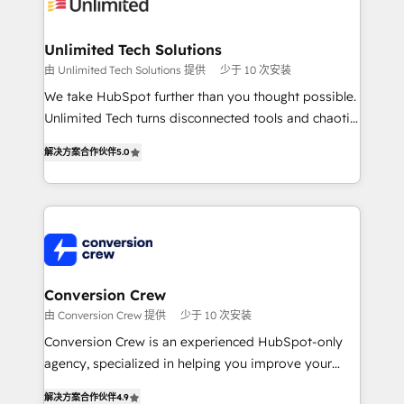
operational know-how. We know that no two
businesses are alike, so we don’t do cookie-cutter
solutions. Instead, we dive in to understand your
Unlimited Tech Solutions
needs, goals, and challenges to deliver solutions that
由 Unlimited Tech Solutions 提供
少于 10 次安装
fit like a glove. We’re committed to being both
We take HubSpot further than you thought possible.
highly effective and fun to work with. We believe in
Unlimited Tech turns disconnected tools and chaotic
efficient processes, as well as building great
processes into a seamless, high-performing revenue
relationships. Your success is our success, and we’re
解决方案合作伙伴
5.0
engine. We combine RevOps strategy with deep
all in this together! From startup to enterprise, we’ll
technical execution to help teams scale faster—with
make sure your HubSpot setup becomes a
cleaner data, smarter automation, and more
powerhouse of productivity, so you can focus on
predictable revenue. Specialties: · HubSpot
what matters most: growing your business and
Implementation & Migration · Native & Custom
wowing your customers. Let’s make HubSpot work
Integrations · Custom Development · CPQ & FSM ·
smarter for you!
Reporting & Analytics · GTM Architecture · Sales &
Conversion Crew
Marketing Enablement If you’re ready to elevate
由 Conversion Crew 提供
少于 10 次安装
HubSpot from “just your CRM” to your growth
Conversion Crew is an experienced HubSpot-only
infrastructure—let’s talk.
agency, specialized in helping you improve your
online processes. This means we help you with: -
解决方案合作伙伴
4.9