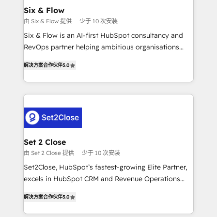
Onboarding Accredited 🔐 ISO27001 & ISO9001
Empiezas a ver resultados antes de que termine el
Six & Flow
Certified
mes. 🏆 HubSpot Partner of the Year 2022, máximo
由 Six & Flow 提供
少于 10 次安装
reconocimiento del ecosistema. Elite Solutions
Six & Flow is an AI-first HubSpot consultancy and
Partner, el nivel más alto. +700 clientes
RevOps partner helping ambitious organisations
implementados en LATAM, Marcas como Hyatt,
grow with clarity, confidence, and intelligence.
Hospital ABC, Hogares Unión, Yves Rocher,
解决方案合作伙伴
5.0
Operating across the UK, Netherlands, Ireland, and
MacStore, Café Britt, Bella Piel, confiaron en
Canada, we’ve delivered thousands of successful
nosotros para impulsar la eficiencia de sus procesos
HubSpot projects for mid-market and enterprise
en HubSpot. No necesitas tener todas las
clients worldwide, with over 10 years experience. We
respuestas para empezar. Te ayudamos a identificar
combine HubSpot, data, and AI to design connected
el primer caso de uso que más impacto te dará.
go-to-market systems that align people, process,
Solo continúas si ves valor real en los primeros 14
and technology for predictable, scalable revenue
Set 2 Close
días.
growth. Our expertise spans RevOps, CRM and data
由 Set 2 Close 提供
少于 10 次安装
architecture, AI enablement, and strategic marketing,
Set2Close, HubSpot’s fastest-growing Elite Partner,
delivered through our proprietary FLAIR framework
excels in HubSpot CRM and Revenue Operations
for responsible AI adoption. As a HubSpot Elite
(RevOps) services to boost B2B sales and growth.
Partner and ISO 27001:2022 certified consultancy,
解决方案合作伙伴
5.0
As a top HubSpot Elite Partner, we specialize in
we blend strategy, creativity, and technology to help
custom HubSpot CRM solutions. Our experts design,