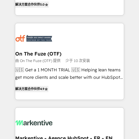
companies activate HubSpot’s AI-powered
解决方案合作伙伴
5.0
expertise. - A team of 250+ experts dedicated to
customer platform and operationalize HubSpot’s
your resilient growth.
Loop Marketing framework through expert-led
services, smart agents, and purpose-built apps,
tailored to your business. Together, we unlock
results, fast. ⚙️CRM & RevOps: Align all Hubs to your
buyer journey for clean data, scalability, & reporting.
🎯Demand Gen & ABM: Drive pipeline with inbound,
On The Fuze (OTF)
ABM, AEO, SEO, & paid media. 👩‍💻Web Design:
由 On The Fuze (OTF) 提供
少于 10 次安装
Build high-performing websites with UX, messaging,
🇺🇸 Get a 1 MONTH TRIAL 🇺🇸 Helping lean teams
& conversion strategy that drive results. 🤖AI
get more clients and scale better with our HubSpot
Strategy: Activate Breeze Agents, configure HubSpot
Consulting & 'Done For You' Services. 🚀 Who We
AI, & maximize AEO with tailored AI services. 🧩
解决方案合作伙伴
4.9
Work With 🚀 We help lean, growing companies: -
Integrations: Extend HubSpot with custom
Win more business - Reduce no-shows - Improve
integrations, hosting, & maintenance.
lead & deal conversion rates - Scale with less
headcount ...by using HubSpot's full capabilities. 🤓
What do you get? 🤓 Our client's are too busy to
learn the ins-and-outs of HubSpot. We give you a
Personal Consultant + Tech Team to handle the
Markentive - Agence HubSpot - FR - EN