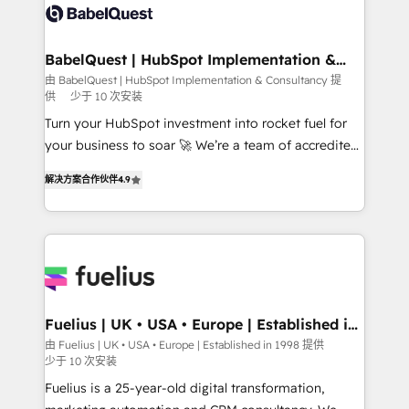
custom API integrations • AI governance for
HubSpot-centred operations A little about us: •
Boutique 'Elite' team of 12 • 150+ clients across Sales
BabelQuest | HubSpot Implementation &
Consultancy
Hub, Marketing Hub, Service Hub, Data Hub and
由 BabelQuest | HubSpot Implementation & Consultancy 提
供
少于 10 次安装
CMS • ISO/IEC 27001:2022, ISO 9001:2015, and ISO
42001:2023 certified - the AI management standard •
Turn your HubSpot investment into rocket fuel for
GuardHub: our AI governance framework, built on
your business to soar 🚀 We’re a team of accredited
ISO 42001 Ready for the next step? Click the 👈
HubSpot experts ready to help you. We can
解决方案合作伙伴
4.9
'𝗖𝗼𝗻𝘁𝗮𝗰𝘁 𝗯𝘂𝘀𝗶𝗻𝗲𝘀𝘀' button to get in touch (𝘸𝘦'𝘳𝘦
implement the platform into complex business
𝘴𝘶𝘱𝘦𝘳 𝘳𝘦𝘴𝘱𝘰𝘯𝘴𝘪𝘷𝘦)
environments, optimise what you've got and make
sure you can actually use it, build your website in
HubSpot or create an inbound marketing strategy
for you and execute it on HubSpot. We are on the
G-Cloud 14 CCS (Crown Commercial Service)
framework, meaning we've been accredited by
Fuelius | UK • USA • Europe | Established in
1998
HubSpot and vetted by the CCS, which means we
由 Fuelius | UK • USA • Europe | Established in 1998 提供
少于 10 次安装
can support public sector companies as well the
other ones listed in our profile. Our services: -
Fuelius is a 25-year-old digital transformation,
HubSpot implementation - HubSpot CMS website