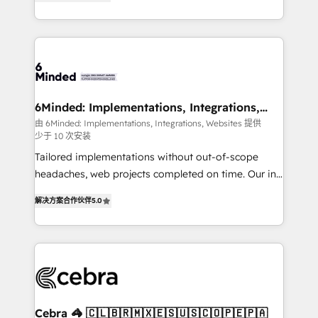
Implementing HubSpot (CRM, Marketing, Sales,
Service and Operations) - Developing fast, good-
looking websites in the HubSpot CMS - Building
(custom) integrations between HubSpot and other
systems you use You need a clear method to reach
your goals. Therefore, we take a critical look at your
current processes together, from which we create a
6Minded: Implementations, Integrations,
Websites
focused action plan. By implementing these steps in
由 6Minded: Implementations, Integrations, Websites 提供
少于 10 次安装
your day-to-day business, you will start to see
results fast. This creates space for growth! Want to
Tailored implementations without out-of-scope
know how we can help? Contact us to set up a
headaches, web projects completed on time. Our in-
meeting!
house team of certified CRM architects, experts,
解决方案合作伙伴
5.0
developers, designers, and marketers handles all
aspects of your HubSpot. ✨ 400+ global clients ✨
100+ seamless migrations from 15+ different CRMs
✨ 100,000+ hours in HubSpot projects, 75+ full Hub
implementations, and 5,000+ pages ✨ CS: Clients
generating 7-digit MRR from inbound campaigns ✨
CS: 245% organic growth & +751% new visitors for a
Cebra 🦓 🇨🇱🇧🇷🇲🇽🇪🇸🇺🇸🇨🇴🇵🇪🇵🇦