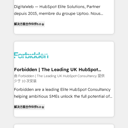
for better adoption. 🔹 Custom Solutions: Build
DigitaWeb — HubSpot Elite Solutions, Partner
tailored apps, workflows, and configurations. We are
depuis 2015, membre du groupe Uptoo. Nous
SOC 2 Type II and ISO 27001 certified, reinforcing
aidons les ETI et PME B2B à unifier Marketing,
解决方案合作伙伴
5.0
our commitment to data security and compliance. At
Ventes et Service sur HubSpot grâce à la Revenue
OneMetric, we help revenue teams focus on the
Architecture : alignement des équipes, pipeline
OneMetric that matters most: revenue.
prévisible, croissance mesurable. 🔌 Intégrations
complexes : ERP (Divalto, Sage X3, Cegid, Pennylane,
Dynamics..), VOIP (Aircall, Ringover, Modjo), Shopify,
Oneflow. 💻 Développements custom : CRM UI
Extensions (React), Serverless Node.js, Custom
Forbidden | The Leading UK HubSpot
Consultancy
Objects, thèmes HubL, agents IA & Breeze AI. 🎯
由 Forbidden | The Leading UK HubSpot Consultancy 提供
少于 10 次安装
Secteurs : Industrie, Distribution B2B, SaaS, Services
B2B, Immobilier, Viticulture, Finance. 🚀 Nos livrables
Forbidden are a leading Elite HubSpot Consultancy
: migration sécurisée, implémentation Marketing +
helping ambitious SMEs unlock the full potential of
Sales + Service Hub, synchronisation ERP ↔
HubSpot. Too many businesses invest in HubSpot
解决方案合作伙伴
5.0
HubSpot temps réel, formation équipes. 🏆 +350
but never see the ROI they expected due to poor
projets livrés. Accrédités HubSpot CRM
adoption, messy data, and disconnected teams
Implementation, Data Migration & Custom
getting in the way. That’s where we come in. We