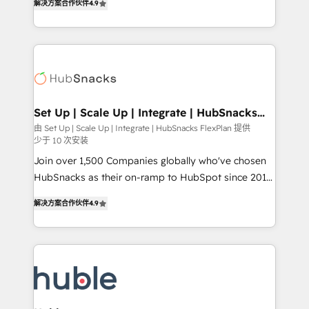
Growth-Driven Design Agency of the Year 🏆2016
解决方案合作伙伴
4.9
developing a new website to lead generation and
Sales Enablement HubSpot Impact Award 🏆2015
digital marketing; we do it all (and with great
Growth-Driven Design Agency of the Year 🏆2015
results)! In short, our services include: - HubSpot
Became the 5th Agency to reach Diamond 🏆2014
consultancy: onboarding, training, data migration -
HubSpot COS Performance Award 🏆2014 HubSpot
HubSpot development: websites, custom modules,
COS Design Award 🏆2013 HubSpot Marketplace
integrations - Marketing & sales solutions: digital
Provider of the Year 🏆2011 Became a HubSpot
marketing, advertising, campaigns, content and
Set Up | Scale Up | Integrate | HubSnacks
Partner 📆Founded in 1997
FlexPlan
design We connect people, data and technology to
由 Set Up | Scale Up | Integrate | HubSnacks FlexPlan 提供
少于 10 次安装
improve customer experiences. With our bright
people, exciting ideas and can-do mentality, we
Join over 1,500 Companies globally who've chosen
ensure revenue growth on a daily basis. So tell us
HubSnacks as their on-ramp to HubSpot since 2014
your challenge; our passionate and growth driven
Simple pay-as-you-go plans that accelerate value...
解决方案合作伙伴
4.9
team of 100+ experts is ready for you! Driving digital
1️⃣ Set Up | Onboarding New or Check-fixing existing
growth | www.brightdigital.com
HubSpot portals 2️⃣ Scale Up | 100% HubSpot Task
Execution... Global 24/7 ... All Experts 3️⃣ Integrate |
your entire Tech Stack with Custom Integrations
Slash months from your API Integration project... ⬅️
Click "Contact Business" ⬅️ to access 150+ Kickstart