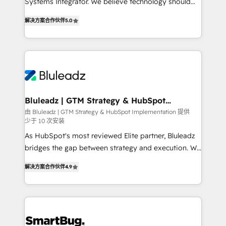
Systems Integrator. We believe technology should
2014, we’ve supported 1,400+ clients across a wide
serve business strategy, not the other way around.
range of industries, including healthcare, software,
解决方案合作伙伴
5.0
Every engagement begins with clear objectives,
B2B services, manufacturing, financial services and
customer journey mapping, and measurable KPIs.
more. Whether clients are new to HubSpot or
Only then we architect solutions. The question is
expanding into more advanced use cases, we focus
never which features to activate, but which
on delivering clean, scalable, AI-ready systems that
outcomes to deliver. -SYSTEM INTEGRATION-
create long-term value and a consistently strong
Connectors, workflows, and data architectures that
client experience.
make HubSpot the operational hub, integrated with
Bluleadz | GTM Strategy & HubSpot
Implementation
SAP, Microsoft Dynamics, custom ERPs, and any
由 Bluleadz | GTM Strategy & HubSpot Implementation 提供
少于 10 次安装
enterprise platform. Proprietary apps extend
HubSpot beyond standard configurations. -AI-
As HubSpot's most reviewed Elite partner, Bluleadz
FIRST- AI across customer-facing operations to
bridges the gap between strategy and execution. We
accelerate decisions, streamline processes, and
don't just "set up tools" — we install the GTM
解决方案合作伙伴
4.9
unlock efficiency at scale. From predictive
Operating System (GTM OS) to align your leadership
intelligence to conversational AI, we turn data into
and engineer a portal that drives predictable
action and automation into competitive advantage.
revenue velocity. 🚀 GTM Strategy & Alignment
✦ 150+ implementations ✦ 100+ certifications ✦ 7
Workshops & Sprints: Identify "Valleys of Death"
accreditations
stalling growth. Fix your ICP, Math, and Story to stop