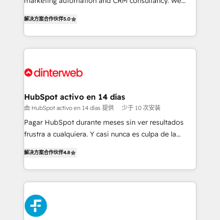
marketing automation and CRM consultancy. We
build We can do lots of things. But everything we do
enable mid-market and enterprise clients to
解决方案合作伙伴
5.0
is there for you to: - Grow revenue, and run your
maximise their return from digital and fuel their
business more efficiently - Build stronger
growth. We modernise platforms, streamline
relationships with customers - Make better
operations that are causing inefficiencies, improve
decisions with data - Find a new voice and reach
customer experiences, integrate systems, and
more people - Get the most out of your HubSpot
supercharge revenue operations Key services: • CRM
investment
Implementation • Systems Integration • Digital
Transformation / Web Development • RevOps &
HubSpot activo en 14 días
Sales Consulting • Marketing Automation What
由 HubSpot activo en 14 días 提供
少于 10 次安装
makes us different? 🚀 Top 0.5% of global HubSpot
Pagar HubSpot durante meses sin ver resultados
agencies ⚙️ The strongest technical ability and
frustra a cualquiera. Y casi nunca es culpa de la
integration capabilities 💼 Consultative, long-term
herramienta: es del enfoque con el que se
partners who will embed ourselves into your
解决方案合作伙伴
4.8
implementó. Trabajamos con un catálogo de +80
business, processes and systems 🏢 We specialise in
casos de uso: cada uno resuelve un problema
working with mid-market and enterprise
concreto de tu operación en HubSpot. La entrega
organisations, global organisations and those with
toma de 1 a 3 semanas por caso, abordamos varios
complex use cases 🏆 CRM Implementation,
en paralelo cuando tiene sentido, y siempre
Platform Enablement, Custom Integration and
confirmamos resultados antes de seguir avanzando.