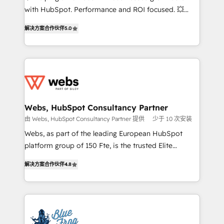
and CRM optimization • Retention strategies with
with HubSpot. Performance and ROI focused. 💥
customer journey mapping 🏅 Elite-Level HubSpot
BBD Boom is the HubSpot partner that can help you
Execution • 750+ onboardings and 2,000+
解决方案合作伙伴
5.0
to HubSpot Better. We work with your teams to
implementations • Deep expertise across marketing,
solve all your HubSpot challenges and improve user
sales, and service hubs • Built-in flexibility for
adoption, sales process and marketing results.
startups to global brands
Services 📚 Onboarding your team to HubSpot for
the first time 🔧 Designing and optimising your
HubSpot set-up for better results 🌐 Website design
and build using HubSpot 🔌 Integrating HubSpot
Webs, HubSpot Consultancy Partner
with other systems 🎓 Training your teams to be
由 Webs, HubSpot Consultancy Partner 提供
少于 10 次安装
HubSpot pros 📊 Lead generation services using
Webs, as part of the leading European HubSpot
HubSpot Why us? - SIX HubSpot Accreditations -
platform group of 150 Fte, is the trusted Elite
awarded by HubSpot after a rigorous process for
HubSpot CRM Partner offering you a roadmap on
CRM, Solutions Architecture, Onboarding , Data
解决方案合作伙伴
4.8
maximizing EBITDA and achieving Commercial
Migration, Custom Integration & Platform
Excellence. With our targeted processes, we
Enablement -Onboarded over 500 businesses to
strengthen your digital transformation and minimize
HubSpot -Top 1% of partners worldwide -In-house
costs. As HubSpot's Advanced Accredited CRM
team of 25+ experts Contact us today to help you
Implementation partner, we provide expertise to