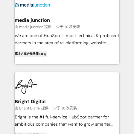
requirement). ✔️Helped over 25,000+ customers so
far with our HubSpot solutions. ✔️Bespoke apps &
on-demand bundle services. Connect with us today!
media junction
由 media junction 提供
少于 10 次安装
We are one of HubSpot's most technical & proficient
partners in the area of re-platforming, website
design & development. We specialize in multi-hub
解决方案合作伙伴
5.0
implementations for mid-market & enterprise
companies. We are woman-owned, powered by
coffee, and we ❤️ dogs. We produce award-winning
work for our clients. 🏆2023 Technical Expertise
Impact Award 🏆2022 Technical Expertise Impact
Award 🏆2022 Platform Migration Excellence Impact
Award 🏆2020 Elite Solutions Partner 🏆2019
Bright Digital
Integrations HubSpot Impact Award 🏆2019
由 Bright Digital 提供
少于 10 次安装
Marketing Enablement HubSpot Impact Award 🏆
Bright is the #1 full-service HubSpot partner for
2018 Website Design HubSpot Impact Award 🏆2017
ambitious companies that want to grow smarter.
Website Design HubSpot Impact Award 🏆2016
From HubSpot onboarding, to training, from