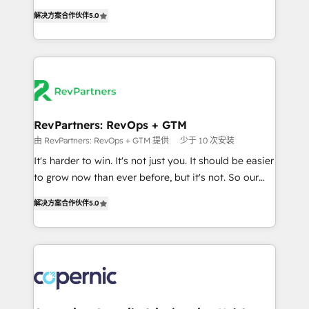
and service to drive sustainable growth With 6 key
Experts & Trainers across the team ★ 1,500+
解决方案合作伙伴
5.0
HubSpot accreditations and experience across
implementations across five continents ★ AI-First,
hundreds of organizations in dozens of industries,
RevOps-led, Onboarding obsessed ★ Company of
there’s a good chance one of our globally integrated
the Year 2024/25 INSIDEA helps growing companies
teams has worked with clients just like you Let’s
turn HubSpot into a revenue engine. We onboard
explore whether S2 is the partner you’ve been
your team, migrate your data, and build AI-powered
looking for...and get your next big initiative moving!
workflows that drive adoption from week one, in
your time zone. What we do ➤ Onboarding: Live in
RevPartners: RevOps + GTM
weeks, with workflows built around your business,
由 RevPartners: RevOps + GTM 提供
少于 10 次安装
not a template. ➤ Migration: Move from any legacy
It's harder to win. It's not just you. It should be easier
CRM. Zero downtime, full data integrity. ➤
to grow now than ever before, but it's not. So our
Implementation: Configure HubSpot to run your
focus is serving you, the person responsible for the
revenue process. Sales, marketing, and service wired
解决方案合作伙伴
5.0
revenue number. We do that by bridging the gap
together. ➤ AI and Integrations: Layer Breeze AI,
where agencies fail: combining GTM strategy with
custom agents, and APIs to remove manual work. ➤
technical execution to solve the right problem at the
Ongoing Management: Monthly tune-ups, feature
right time, with the right solution. We don’t just
rollouts, adoption coaching. Buying HubSpot,
implement your CRM. We engineer revenue
switching to it, or reviving a stale portal? We are
outcomes for the GTM owner on HubSpot. We Build
built for the work.