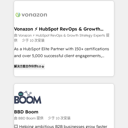
and ensure faster time to value on HubSpot. What
sets us apart? Our people-centric approach. From
day one, our team takes the time to deeply
understand your unique needs, crafting custom
strategies that deliver impactful results. Our mission
Vonazon ⚡ HubSpot RevOps & Growth
Strategy Experts
is to empower you to unlock HubSpot’s full potential
由 Vonazon ⚡ HubSpot RevOps & Growth Strategy Experts 提
供
少于 10 次安装
—faster. Through expert training, unmatched
responsiveness, and ongoing support, we equip
As a HubSpot Elite Partner with 150+ certifications
your team to adopt new systems with confidence
and over 5,000 successful client engagements,
and achieve a unified, data-driven approach to
Vonazon turns marketing complexity into
解决方案合作伙伴
5.0
customer engagement.
measurable, scalable growth. From onboarding to
enterprise-grade campaigns, our in-house team
builds scalable strategies that drive long-term
revenue. ⚙️ HubSpot Integration & Optimization •
Seamless CRM, CMS, and automation setup •
Complex platform migrations and data cleanups •
Custom APIs and third-party integrations 📈 End-to-
BBD Boom
End Revenue Acceleration • Lifecycle marketing and
由 BBD Boom 提供
少于 10 次安装
pipeline growth programs • Sales enablement tools
💥 Helping ambitious B2B businesses grow faster