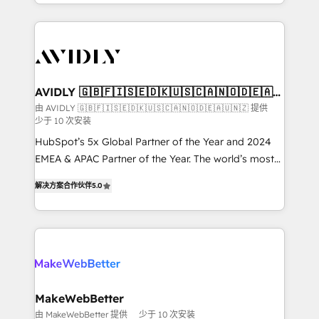
planning and hands-on technical execution - building
the operational foundation companies need to
thrive. Industries we specialize in: - Manufacturing -
Healthcare - Financial Services - Managed IT (MSP) -
Franchises - Professional Services - And more! How
we help: ✔️ Full HubSpot implementations and portal
AVIDLY 🇬🇧🇫🇮🇸🇪🇩🇰🇺🇸🇨🇦🇳🇴🇩🇪🇦🇺
🇳🇿
optimization ✔️ Data migrations, CRM architecture,
由 AVIDLY 🇬🇧🇫🇮🇸🇪🇩🇰🇺🇸🇨🇦🇳🇴🇩🇪🇦🇺🇳🇿 提供
少于 10 次安装
and reporting foundations ✔️ Custom integrations
and workflow automation ✔️ User adoption
HubSpot’s 5x Global Partner of the Year and 2024
programs, training, and enablement Through project-
EMEA & APAC Partner of the Year. The world’s most
based engagements and ongoing RevOps
experienced and fully accredited HubSpot Solutions
解决方案合作伙伴
5.0
partnerships, we guide organizations through the
Partner. 🚀 With 2,750+ HubSpot projects delivered
revenue maturity model - delivering the right
and 370+ specialists across EMEA, APAC and NAM,
improvements at the right time so operations
we de-risk complex CRM programmes and
evolve strategically and sustainably as the business
accelerate ROI across every HubSpot Hub. 🧭 From
grows.
multi-region migrations to AI-powered automation,
we turn complexity into clarity, human at global
scale. 🏆 HubSpot’s CEO called us “the partner of the
MakeWebBetter
future.” Others agree it is proof of trust built through
由 MakeWebBetter 提供
少于 10 次安装