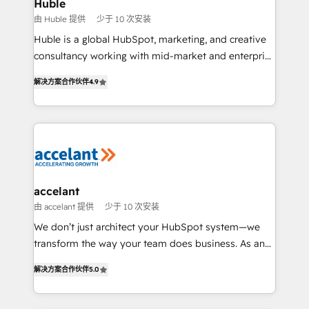
Integration templates that put HubSpot in the center
Huble
of your tech stack, syncing... 🛍️ Shopify or
由 Huble 提供
少于 10 次安装
WooCommerce 💲 Stripe or Paypal 💰 Sage or
Huble is a global HubSpot, marketing, and creative
Netsuite 🤖 Google or Microsoft ✍️ DocuSign or
consultancy working with mid-market and enterprise
PandaDoc 🌐 Avalara or Quaderno HubSnacks holds
businesses. We go beyond implementation, shaping
the rare Advanced "Custom Integrations"
解决方案合作伙伴
4.9
the strategy, processes, and teams that turn
Accreditation, securely sync data across... 🔄 any
HubSpot into a genuine growth engine. Named
apps, in any direction. Stuck on your old CRM..?
HubSpot's Global Partner of the Year in 2024,
Migrate | seamlessly off your old CRM onto a clean
consistently ranked among their top 5 partners
new HubSpot portal with Advanced Website and
worldwide, and with over 15 years in the ecosystem,
CRM Migrations using our in-house "HubScrub" Tool.
Huble has built a track record that speaks for itself.
One company, one operating model, delivering
accelant
across offices and consulting teams in the UK, USA,
由 accelant 提供
少于 10 次安装
Canada, Germany, France, Belgium, Singapore, and
We don’t just architect your HubSpot system—we
South Africa. Certified compliant with ISO/IEC
transform the way your team does business. As an
27001:2022 and ISO 9001:2015 across all seven
Elite HubSpot Solutions Partner, we specialize in
international offices and 175+ employees.
解决方案合作伙伴
5.0
creating tailored, end-to-end CRM solutions that
accelerate growth, improve operational efficiency,