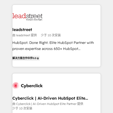
organisations scale smarter and grow stronger.
implement, and optimize systems to enhance user
experience, functionality, and adoption across sales,
marketing, and service teams. From setup to
refinement, we streamline workflows, improve lead
management, and speed up deal closures. With 500+
leadstreet
projects completed, our Agile approach ensures your
由 leadstreet 提供
少于 10 次安装
HubSpot CRM drives measurable results. Our
HubSpot. Done Right. Elite HubSpot Partner with
RevOps services align your sales, marketing, and
proven expertise across 650+ HubSpot
customer success teams for peak performance. We
implementations. With 12+ years of HubSpot
optimize the revenue lifecycle—lead generation to
解决方案合作伙伴
5.0
experience, we help you use the HubSpot platform
retention—by refining processes and eliminating
to its fullest capacity, improve your current HubSpot
inefficiencies. Using HubSpot tools and data-driven
website, or build your new one.
strategies, we create scalable solutions that
maximize profitability and adapt to your goals.
Cyberclick | AI-Driven HubSpot Elite
Partner
由 Cyberclick | AI-Driven HubSpot Elite Partner 提供
少于 10 次安装