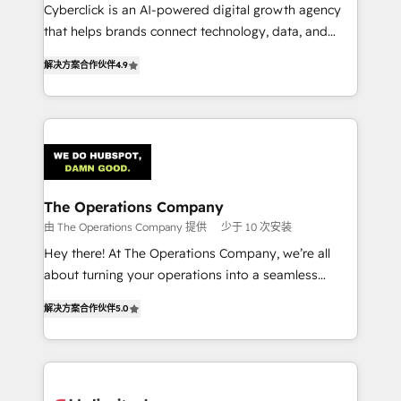
Cyberclick is an AI-powered digital growth agency
that helps brands connect technology, data, and
creativity to achieve measurable results. Founded in
解决方案合作伙伴
4.9
Barcelona and operating across Spain, LATAM, and
the UK, we support global companies in building
smarter marketing, sales, and customer success
strategies. As the only HubSpot Elite Partner in
Iberia (Spain & Portugal), we combine human insight
with intelligent automation to drive sustainable
growth. Our multidisciplinary team designs solutions
The Operations Company
that simplify complexity, boost performance, and
由 The Operations Company 提供
少于 10 次安装
turn innovation into real impact. 🌍 Highlights •
Hey there! At The Operations Company, we’re all
HubSpot Partner since 2012 • 2022 EMEA Impact
about turning your operations into a seamless
Award: Best Integration • 150+ successful HubSpot
experience that powers real results. We specialize in
projects • Clients in 30+ industries • Proprietary
解决方案合作伙伴
5.0
transforming complex systems into efficient,
technology for integrations • Multilingual team:
scalable solutions that work across your entire
English, Spanish, Portuguese & Italian 👉 Grow
organization. We’re a unique blend of deep HubSpot
smarter with AI and HubSpot.
expertise, strategic thinking, and hands-on