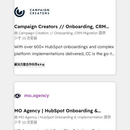
integrations expertise to lead your team on their
HubSpot journey, design and implement your
processes and skilfully bring your revenue
infrastructure to life. Our collaborative approach
Campaign Creators // Onboarding, CRM
Migration
keeps you in control whilst we plan and support the
由 Campaign Creators // Onboarding, CRM Migration 提供
少于 10 次安装
route to your revenue goals. We have successfully
supported over 500 organisations with HubSpot
With over 600+ HubSpot onboardings and complex
implementation, optimisation, training, and
platform implementations delivered, CC is the go-to
adoption assurance. Our tried and tested Roadmap
Elite Solutions Partner for businesses ready to
解决方案合作伙伴
4.9
methodology will ensure that you receive the best
migrate, replatform, and scale smarter. We specialize
deployment experience possible. Whether you are
in high-impact CRM and CMS migrations and
new to HubSpot or seeking to turn around a poor
onboarding from platforms like Salesforce, NetSuite,
install, our team have the change management
Zoho, Pardot, Marketo, Microsoft Dynamics, Wix,
expertise to deliver the solutions you need.
WordPress and legacy CRMs, turning fragmented
systems into unified, growth-ready HubSpot
architectures that accelerate revenue operations and
MO Agency | HubSpot Onboarding &
Implementation
performance. - Multi-object CRM migration, cleanup,
由 MO Agency | HubSpot Onboarding & Implementation 提供
少于 10 次安装
and implementation. - Pre-built and custom