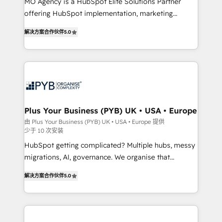
integrations across your full tech stack. - Custom
MO Agency is a HubSpot Elite Solutions Partner
object setup, CMS builds, and full-funnel automation.
offering HubSpot implementation, marketing
- Dashboards, lifecycle campaigns, and lead
automation, CRM and RevOps consulting, B2B SEO,
解决方案合作伙伴
5.0
nurturing sequences. - Cross-hub setup across
paid media, content marketing, AEO and GEO (AI
Marketing, Sales, Operations, and Service Hubs. -
search optimisation), and HubSpot Content Hub and
Ongoing optimization, managed support, and
WordPress development. We work with enterprise
scalable retainers. Let’s make HubSpot your most
and growth-led companies across technology,
powerful growth engine. Built to convert, scale, and
professional services, financial services and
drive results.
industrial sectors. Offices in Johannesburg, Cape
Town, Dubai & London. 500+ HubSpot CRM
Plus Your Business (PYB) UK • USA • Europe
implementations delivered. AI visibility coverage
由 Plus Your Business (PYB) UK • USA • Europe 提供
少于 10 次安装
across ChatGPT, Claude, Perplexity, Gemini and
Google AI Overviews. HubSpot Impact Award -
HubSpot getting complicated? Multiple hubs, messy
Customer First HubSpot Impact Award - Integrations
migrations, AI, governance. We organise that
Innovation HubSpot Impact Award - Platform
complexity, so your team can put HubSpot to work...
解决方案合作伙伴
5.0
Migration Excellence HubSpot Impact Award -
Welcome to our Profile! We help with: • CRM
Platform Excellence 40+ full-time HubSpot
implementation, reports, workflows, and team
professionals. 100s of certifications and
training • CRM migration from Salesforce, Pipedrive,
accreditations with HubSpot.
Dynamics and others • Technical projects including