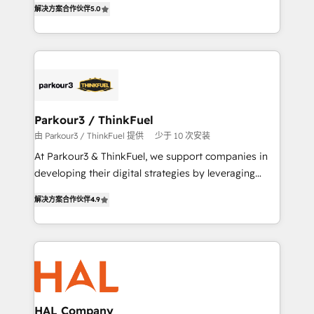
解决方案合作伙伴
5.0
them a trusted reputation within the HubSpot
Integrations, Custom AI agents and AI-ready Website
ecosystem as a reliable partner capable of delivering
Design With over 15 years of experience, we help
remarkable experiences for our most sophisticated
companies bridge the gap between marketing, sales,
clients.” - Brian Garvey, VP, Solutions Partner
and customer success through smart automation,
Program, HubSpot.
data hygiene, and tailored HubSpot solutions. Our
clients choose us because we blend the expertise of
a global consultancy with the care and agility of a
Parkour3 / ThinkFuel
boutique firm. At Triario, we’re big enough to deliver
由 Parkour3 / ThinkFuel 提供
少于 10 次安装
but small enough to listen. Our Services: HubSpot
At Parkour3 & ThinkFuel, we support companies in
implementations & data migration Custom AI agents
developing their digital strategies by leveraging
Revenue Operations API integrations AI-ready
technologies and automating their marketing and
Website design Let’s turn your CRM into your growth
解决方案合作伙伴
4.9
sales processes to generate growth. Our offer spans
engine!
from Strategy to Operations. We specialize in CRM
onboarding and implementation, web design, sales
& marketing automation, and digital marketing. With
extensive experience working with tech companies
and manufacturers since 2002, we are committed to
empowering our clients and developing their
HAL Company