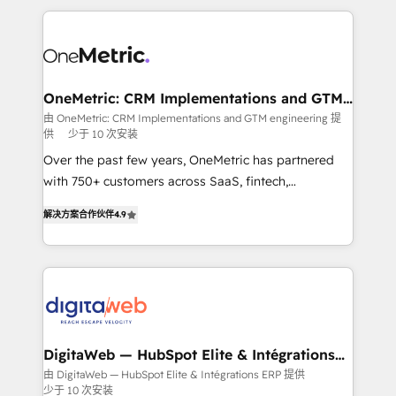
surtout : l'humain qui reste au centre. Parce que la
and fast growing scale ups including Sony, Rapyd,
vraie performance vient de l'intérieur. Act Inside.
Fiverr, XM Cyber, Bridgepointe Technologies, EMA
Stand Out.
Design Automation and Uptive. 📊 RevOps & data
architecture 🔗 CRM migrations & End to end
integrations 🤖 AI workflows & enrichment 📘 Team
OneMetric: CRM Implementations and GTM
engineering
enablement & company-wide adoption We create
由 OneMetric: CRM Implementations and GTM engineering 提
供
少于 10 次安装
HubSpot environments that teams use with
confidence and that leadership can rely on for
Over the past few years, OneMetric has partnered
scalable revenue insights.
with 750+ customers across SaaS, fintech,
healthcare, real estate, and other industries. With
解决方案合作伙伴
4.9
150+ HubSpot-certified experts, we deliver scalable
solutions to complex GTM and RevOps challenges.
Our Expertise 🔹 Onboarding & Implementation:
Accredited HubSpot Partner, ensuring smooth setup
tailored to your GTM motion. 🔹 Migrations: Move
from other CRMs to HubSpot without data loss or
downtime. 🔹 RevOps Strategy: Align teams,
DigitaWeb — HubSpot Elite & Intégrations
ERP
processes, and data to drive revenue efficiency. 🔹
由 DigitaWeb — HubSpot Elite & Intégrations ERP 提供
少于 10 次安装
Integrations: Connect HubSpot with your tech stack