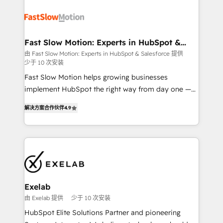
Integration. 📩 Parlons de votre projet →
partner with scaling businesses across the UK to
digitaweb.com
design, implement, and optimise HubSpot so it
actually drives revenue, not just reports on it. Our
services include: - Choosing the right HubSpot
Fast Slow Motion: Experts in HubSpot &
Salesforce
package for your business - Full CRM, Marketing, and
由 Fast Slow Motion: Experts in HubSpot & Salesforce 提供
少于 10 次安装
Sales Hub implementations - Custom dashboards
and reporting - Workflow automation and data
Fast Slow Motion helps growing businesses
clean-up - Sales enablement and team training -
implement HubSpot the right way from day one —
Ongoing optimisation and RevOps support Based in
with the flexibility to scale as complexity increases.
解决方案合作伙伴
4.9
Leeds and London, we partner with SMEs across the
Highly certified in both HubSpot and Salesforce, we
UK who are ready to turn HubSpot into the growth
bring deep experience in CRM implementation,
engine it’s meant to be.
integrations, and data migration across modern
business systems. Built to serve growing mid-
market and enterprise organizations, our team
combines strong technical execution with real
business perspective. Many of our consultants have
Exelab
scaled businesses themselves, giving us a practical
由 Exelab 提供
少于 10 次安装
understanding of what owners and operators need
HubSpot Elite Solutions Partner and pioneering
as their systems, data, and processes evolve. Since