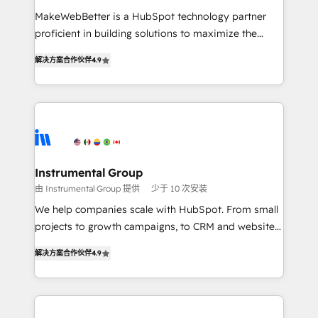
measurable impact.
MakeWebBetter is a HubSpot technology partner
proficient in building solutions to maximize the
operational efficiency of HubSpot. The fastest-
解决方案合作伙伴
4.9
growing tech-enabler & facilitator, MakeWebBetter,
hands you the blend of HubSpot expertise &
eminent solutions & integrations. Trust us to
streamline your HubSpot experience. 🚀HubSpot
Elite Partners with 10+ years of HubSpot experience
🤝HubSpot Premier Integration partner 🤝Google
Premier Partner 2023 🌟5 HubSpot Accreditations 🌟
Instrumental Group
Won HubSpot Theme Challenge 2021 🌟INBOUND’19
由 Instrumental Group 提供
少于 10 次安装
HubSpot Rising Star Why us? Harnessing the full
We help companies scale with HubSpot. From small
potential of the powerful HubSpot CRM. ✔️A team of
projects to growth campaigns, to CRM and websites.
HubSpot experts backed by over 10+ years of
Hire an agency that's experienced in every inch of
HubSpot experience ✔️Flexible pricing models —
解决方案合作伙伴
4.9
HubSpot and willing to work hand-in-hand with your
Hourly-fee (assigned one Dedicated HubSpot
team to simplify the complex and build a better
Admin); Monthly-fee (HubSpot Admin + Project
experience for your team and customers.
Manager); and Fixed Project Cost (as per