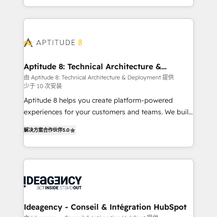
question technique ou besoin de structuration de
auprès de vos comptes existants. En France et à
votre projet HubSpot, contactez notre équipe pour
l'international, nous travaillons avec des ETI
un échange dédié.
ambitieuses, des grands groupes voulant aller au-
delà d’une simple transformation digitale et des
startups florissantes. Nos 3 grandes expertises sont :
➤ L’intégration de CRM et de méthodologie RevOps
Aptitude 8: Technical Architecture &
Deployment
pour aligner les équipes marketing, commerciales et
由 Aptitude 8: Technical Architecture & Deployment 提供
少于 10 次安装
support client (data migration, synchronisation API,
audit et maintenance) ➤ La création de sites internet
Aptitude 8 helps you create platform-powered
de conversion qui transforment les visiteurs en
experiences for your customers and teams. We build
opportunités d'affaires ➤ La mise en place de
multi-hub solutions and orchestrate operations
解决方案合作伙伴
5.0
stratégies d'acquisition marketing (SEO, SEA,
across your entire tech stack. Aptitude 8 is trusted
inbound, automatisation marketing, ABM, IA,
by top brands such as Lenovo, Bluetooth,
emailing) Informations clés : - 10 ans d'expérience -
International Sports Sciences Association, SXSW,
100+ intégrations CRM HubSpot réussies - 40
Notion, Soundcloud, American Nurses Association,
experts conseil - 150 certifications HubSpot
Randstad, Uber Freight, and HubSpot itself. We have
cumulées
the largest technical consulting team of any HubSpot
partner and expertise across operational strategy,
Ideagency - Conseil & Intégration HubSpot
business-first process building, system integration,