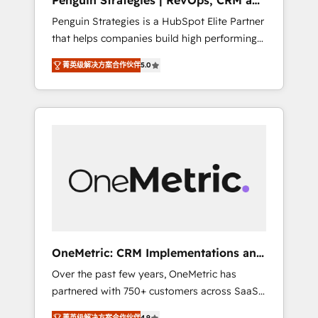
Penguin Strategies | RevOps, CRM and
Pas pour remplacer l'humain, mais pour
AI
Penguin Strategies is a HubSpot Elite Partner
l'augmenter. Chez Ideagency, nous
that helps companies build high performing
accompagnons cette transformation. D'abord
revenue operations across complex sales
les fondations : des données unifiées, des
菁英级解决方案合作伙伴
5.0
cycles, multi system environments and global
processus alignés. Ensuite l'augmentation :
SaaS or manufacturing teams. Trusted by
l'IA là où elle crée de la valeur. Et surtout :
leading enterprises and fast growing scale
l'humain qui reste au centre. Parce que la
ups including Sony, Rapyd, Fiverr, XM Cyber,
vraie performance vient de l'intérieur. Act
Bridgepointe Technologies, EMA Design
Inside. Stand Out.
Automation and Uptive. 📊 RevOps & data
architecture 🔗 CRM migrations & End to end
integrations 🤖 AI workflows & enrichment 📘
Team enablement & company-wide adoption
We create HubSpot environments that teams
use with confidence and that leadership can
OneMetric: CRM Implementations and
rely on for scalable revenue insights.
GTM engineering
Over the past few years, OneMetric has
partnered with 750+ customers across SaaS,
fintech, healthcare, real estate, and other
菁英级解决方案合作伙伴
4.9