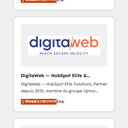
industries. With 150+ HubSpot-certified
experts, we deliver scalable solutions to
complex GTM and RevOps challenges. Our
Expertise 🔹 Onboarding & Implementation:
Accredited HubSpot Partner, ensuring
smooth setup tailored to your GTM motion.
🔹 Migrations: Move from other CRMs to
HubSpot without data loss or downtime. 🔹
RevOps Strategy: Align teams, processes, and
data to drive revenue efficiency. 🔹
Integrations: Connect HubSpot with your tech
DigitaWeb — HubSpot Elite &
stack for better adoption. 🔹 Custom
Intégrations ERP
DigitaWeb — HubSpot Elite Solutions, Partner
Solutions: Build tailored apps, workflows, and
depuis 2015, membre du groupe Uptoo.
configurations. We are SOC 2 Type II and ISO
Nous aidons les ETI et PME B2B à unifier
27001 certified, reinforcing our commitment
菁英级解决方案合作伙伴
5.0
Marketing, Ventes et Service sur HubSpot
to data security and compliance. At
grâce à la Revenue Architecture : alignement
OneMetric, we help revenue teams focus on
des équipes, pipeline prévisible, croissance
the OneMetric that matters most: revenue.
mesurable. 🔌 Intégrations complexes : ERP