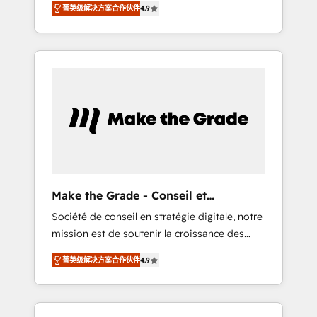
🪴 - Sales Hub: More implementations than
菁英级解决方案合作伙伴
4.9
avec d’autres outils (ERP, téléphonie, etc.) •
any other Partner 💻 - Migrations: We convert
Alignement des équipes grâce à un outil et
Salesforce addicts to HubSpot evangelists 🧡
des données partagées • Amélioration de la
Don't hire a marketing agency for an Ops
collecte et de l’analyse des données pour des
problem. Don't hire a technical agency for a
décisions éclairées • Optimisation de
growth problem. Hire a partner built to solve
l’efficacité et de la productivité des équipes
both.
Notre équipe de 30 consultants certifiés
HubSpot aborde chaque projet avec un
engagement total, alignant processus métiers
et technologie, et guidant vos équipes à
travers le changement, tout en centrant vos
Make the Grade - Conseil et
objectifs d’entreprise. Grâce à une
intégrateur HubSpot
Société de conseil en stratégie digitale, notre
méthodologie éprouvée auprès de plus de
mission est de soutenir la croissance des
400 clients, nous comprenons rapidement
entreprises B2B à travers l’acquisition de
vos enjeux et intégrons parfaitement
菁英级解决方案合作伙伴
4.9
nouveaux clients, l'intégration CRM et le
HubSpot dans votre organisation. Pour toute
développement des revenus auprès de vos
question technique ou besoin de
comptes existants. En France et à
structuration de votre projet HubSpot,