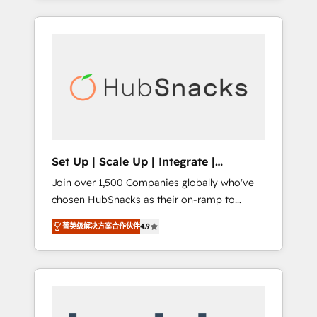
Agency of the Year 🏆2015 Became the 5th
it all (and with great results)! In short, our
Agency to reach Diamond 🏆2014 HubSpot
services include: - HubSpot consultancy:
COS Performance Award 🏆2014 HubSpot
onboarding, training, data migration -
COS Design Award 🏆2013 HubSpot
HubSpot development: websites, custom
Marketplace Provider of the Year 🏆2011
modules, integrations - Marketing & sales
Became a HubSpot Partner 📆Founded in
solutions: digital marketing, advertising,
1997
campaigns, content and design We connect
people, data and technology to improve
customer experiences. With our bright
Set Up | Scale Up | Integrate |
people, exciting ideas and can-do mentality,
HubSnacks FlexPlan
Join over 1,500 Companies globally who've
we ensure revenue growth on a daily basis.
chosen HubSnacks as their on-ramp to
So tell us your challenge; our passionate and
HubSpot since 2014 Simple pay-as-you-go
growth driven team of 100+ experts is ready
菁英级解决方案合作伙伴
4.9
plans that accelerate value... 1️⃣ Set Up |
for you! Driving digital growth |
Onboarding New or Check-fixing existing
www.brightdigital.com
HubSpot portals 2️⃣ Scale Up | 100% HubSpot
Task Execution... Global 24/7 ... All Experts 3️⃣
Integrate | your entire Tech Stack with