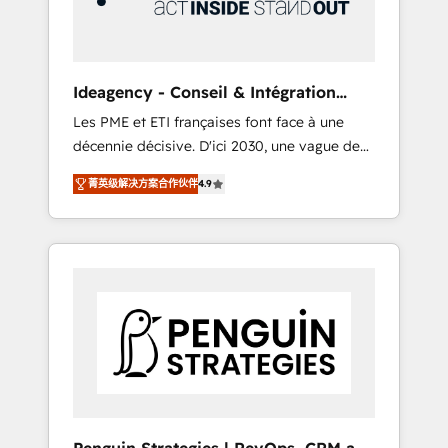
consulting team of any HubSpot partner and
expertise across operational strategy,
business-first process building, system
integration, custom development, and
Ideagency - Conseil & Intégration
extensibility. When you work with Aptitude 8,
HubSpot
Les PME et ETI françaises font face à une
you get a team – not an individual – with
décennie décisive. D'ici 2030, une vague de
embedded consulting, strategy,
consolidation va recomposer le marché.
development, and project management. We
菁英级解决方案合作伙伴
4.9
Seules survivront les entreprises qui auront
have 100% US-based, FTE team members.
réussi leur transformation. Le problème ?
We offer project-based and managed
58% des dirigeants savent que l'IA est vitale
services engagements that include new
pour leur survie. Mais 57% n'ont aucune
HubSpot implementations, migrations from
stratégie. Et 43% ne maîtrisent même pas
other platforms, systems integration,
leurs données. C'est le paradoxe français :
extensibility, custom development, and
conscience totale, action nulle. La solution
ongoing RevOps support.
s'appelle l'Entreprise Augmentée. Ce n'est pas
une entreprise qui utilise l'IA. C'est une
organisation qui a réussi la symbiose entre
l'expertise humaine et l'intelligence artificielle.