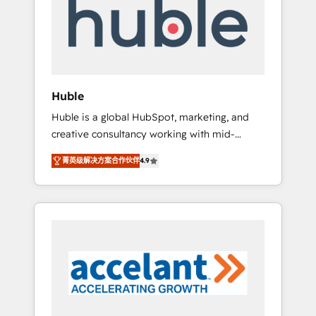
Custom Integrations Slash months from your
API Integration project... ⬅️ Click "Contact
Business" ⬅️ to access 150+ Kickstart
Integration templates that put HubSpot in
the center of your tech stack, syncing... 🛍️
Shopify or WooCommerce 💲 Stripe or
Huble
Paypal 💰 Sage or Netsuite 🤖 Google or
Huble is a global HubSpot, marketing, and
Microsoft ✍️ DocuSign or PandaDoc 🌐
creative consultancy working with mid-
Avalara or Quaderno HubSnacks holds the
market and enterprise businesses. We go
rare Advanced "Custom Integrations"
菁英级解决方案合作伙伴
4.9
beyond implementation, shaping the
Accreditation, securely sync data across... 🔄
strategy, processes, and teams that turn
any apps, in any direction. Stuck on your old
HubSpot into a genuine growth engine.
CRM..? Migrate | seamlessly off your old CRM
Named HubSpot's Global Partner of the Year
onto a clean new HubSpot portal with
in 2024, consistently ranked among their top
Advanced Website and CRM Migrations using
5 partners worldwide, and with over 15 years
our in-house "HubScrub" Tool.
in the ecosystem, Huble has built a track
record that speaks for itself. One company,
one operating model, delivering across