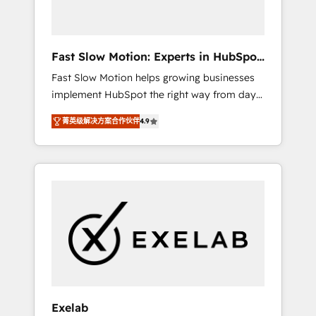
right HubSpot package for your business -
Full CRM, Marketing, and Sales Hub
implementations - Custom dashboards and
Fast Slow Motion: Experts in HubSpot
reporting - Workflow automation and data
& Salesforce
Fast Slow Motion helps growing businesses
clean-up - Sales enablement and team
implement HubSpot the right way from day
training - Ongoing optimisation and RevOps
one — with the flexibility to scale as
support Based in Leeds and London, we
菁英级解决方案合作伙伴
4.9
complexity increases. Highly certified in both
partner with SMEs across the UK who are
HubSpot and Salesforce, we bring deep
ready to turn HubSpot into the growth
experience in CRM implementation,
engine it’s meant to be.
integrations, and data migration across
modern business systems. Built to serve
growing mid-market and enterprise
organizations, our team combines strong
technical execution with real business
perspective. Many of our consultants have
scaled businesses themselves, giving us a
practical understanding of what owners and
Exelab
operators need as their systems, data, and