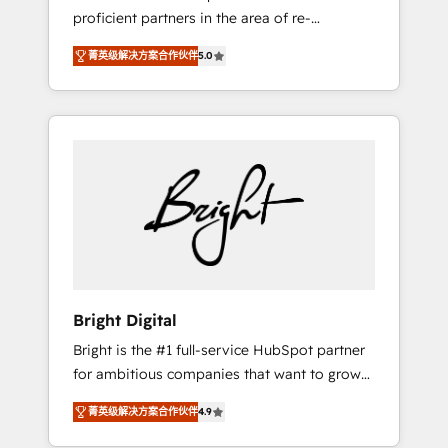
proficient partners in the area of re-
platforming, website design & development.
菁英级解决方案合作伙伴
5.0
We specialize in multi-hub implementations
for mid-market & enterprise companies. We
are woman-owned, powered by coffee, and
we ❤️ dogs. We produce award-winning work
for our clients. 🏆2023 Technical Expertise
Impact Award 🏆2022 Technical Expertise
Impact Award 🏆2022 Platform Migration
Excellence Impact Award 🏆2020 Elite
Solutions Partner 🏆2019 Integrations
HubSpot Impact Award 🏆2019 Marketing
Enablement HubSpot Impact Award 🏆2018
Bright Digital
Website Design HubSpot Impact Award 🏆
Bright is the #1 full-service HubSpot partner
2017 Website Design HubSpot Impact Award
for ambitious companies that want to grow
🏆2016 Growth-Driven Design Agency of the
smarter. From HubSpot onboarding, to
Year 🏆2016 Sales Enablement HubSpot
菁英级解决方案合作伙伴
4.9
training, from developing a new website to
Impact Award 🏆2015 Growth-Driven Design
lead generation and digital marketing; we do