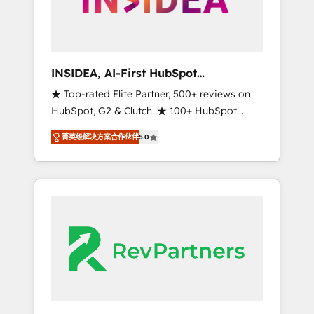
integrated marketing campaigns, & RevOps
frameworks that fuel long-term success We
connect the entire customer lifecycle through
seamless integrations, ensure long-term
INSIDEA, AI-First HubSpot
adoption with change-management
Onboarding & RevOps
★ Top-rated Elite Partner, 500+ reviews on
programs, and align marketing, sales, and
HubSpot, G2 & Clutch. ★ 100+ HubSpot
service to drive sustainable growth With 6
Certified Experts & Trainers across the team
key HubSpot accreditations and experience
菁英级解决方案合作伙伴
5.0
★ 1,500+ implementations across five
across hundreds of organizations in dozens
continents ★ AI-First, RevOps-led,
of industries, there’s a good chance one of
Onboarding obsessed ★ Company of the
our globally integrated teams has worked
Year 2024/25 INSIDEA helps growing
with clients just like you Let’s explore
companies turn HubSpot into a revenue
whether S2 is the partner you’ve been
engine. We onboard your team, migrate your
looking for...and get your next big initiative
data, and build AI-powered workflows that
moving!
drive adoption from week one, in your time
zone. What we do ➤ Onboarding: Live in
weeks, with workflows built around your
business, not a template. ➤ Migration: Move