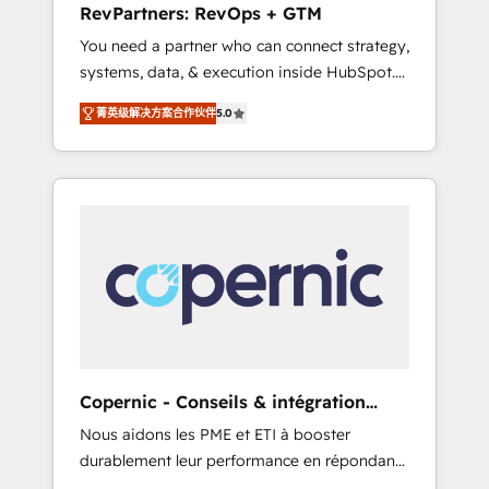
RevPartners: RevOps + GTM
from any legacy CRM. Zero downtime, full
You need a partner who can connect strategy,
data integrity. ➤ Implementation: Configure
systems, data, & execution inside HubSpot.
HubSpot to run your revenue process. Sales,
We bridge the gap where most agencies fall
marketing, and service wired together. ➤ AI
菁英级解决方案合作伙伴
5.0
short by combining GTM strategy with
and Integrations: Layer Breeze AI, custom
technical execution to solve the right
agents, and APIs to remove manual work. ➤
problem with the right solution. As the only
Ongoing Management: Monthly tune-ups,
firm in the world to hold Elite Partner
feature rollouts, adoption coaching. Buying
Accreditations with both HubSpot and Clay,
HubSpot, switching to it, or reviving a stale
our clients gain a unique advantage in CRM
portal? We are built for the work.
architecture, pipeline generation, data
intelligence, and go-to-market execution.
Why B2B Businesses Choose RP: - Secure:
Soc2 compliant 🛡️ - Pricing: Implementations
starting at $1,5k 💵 - Speed: Launch in 14
Copernic - Conseils & intégration
days ⚡ - Global: 75+ RPers across five
HubSpot
Nous aidons les PME et ETI à booster
continents 🌐 - Scale: Largest organically
durablement leur performance en répondant
grown & fastest tiering Elite HubSpot Partner
aux vrais défis : • Intégration de HubSpot