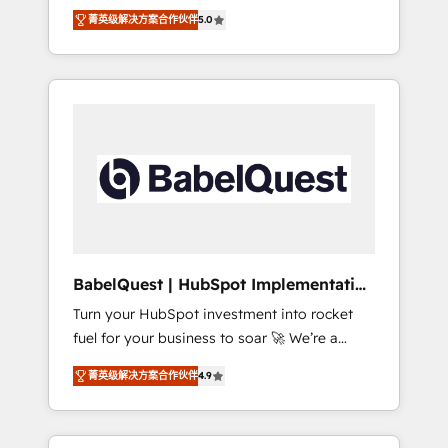
organise that complexity, so your team can
Award - Platform Migration Excellence
菁英级解决方案合作伙伴
5.0
put HubSpot to work... Welcome to our
HubSpot Impact Award - Platform Excellence
Profile! We help with: • CRM implementation,
40+ full-time HubSpot professionals. 100s of
reports, workflows, and team training • CRM
certifications and accreditations with
migration from Salesforce, Pipedrive,
HubSpot.
Dynamics and others • Technical projects
including custom API integrations • AI
governance for HubSpot-centred operations
A little about us: • Boutique 'Elite' team of 12 •
150+ clients across Sales Hub, Marketing
Hub, Service Hub, Data Hub and CMS •
ISO/IEC 27001:2022, ISO 9001:2015, and ISO
BabelQuest | HubSpot Implementation
42001:2023 certified - the AI management
& Consultancy
Turn your HubSpot investment into rocket
standard • GuardHub: our AI governance
fuel for your business to soar 🚀 We’re a
framework, built on ISO 42001 Ready for the
team of accredited HubSpot experts ready
next step? Click the 👈 '𝗖𝗼𝗻𝘁𝗮𝗰𝘁 𝗯𝘂𝘀𝗶𝗻𝗲𝘀𝘀'
菁英级解决方案合作伙伴
4.9
to help you. We can implement the platform
button to get in touch (𝘸𝘦'𝘳𝘦 𝘴𝘶𝘱𝘦𝘳
into complex business environments,
𝘳𝘦𝘴𝘱𝘰𝘯𝘴𝘪𝘷𝘦)
optimise what you've got and make sure you