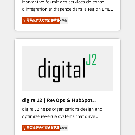
Markentive fournit des services de conseil,
recommendations to maximize conversions!
d'intégration et d'agence dans la région EMEA
OTF is an Elite Partner (top 1% of 6,500+
et North America. Avec plus de 115 experts en
Partners) and was named 2023 HubSpot
菁英级解决方案合作伙伴
4.9
marketing automation, Growth, Revops, CRM
Partner of the Year 💥 Trusted by 2,500+
et webdesign. Markentive is both a
companies to help them scale and close
consulting firm, a digital agency and an
more business, by using HubSpot (the right
integrator. With over 115 experts in marketing
way). ⭐️ Here's more info:
automation, growth, revops, CRM and
www.onthefuze.com/hubspot-admin Contact
webdesign (We focus on EMEA - USA
us to learn more!
customers).
digitalJ2 | RevOps & HubSpot
Implementations
digitalJ2 helps organizations design and
optimize revenue systems that drive
scalable, predictable growth. As a triple-
菁英级解决方案合作伙伴
5.0
accredited HubSpot Solutions Partner, we