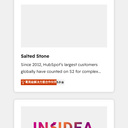
Salted Stone
Since 2012, HubSpot’s largest customers
globally have counted on S2 for complex
migrations, change management, systems
菁英级解决方案合作伙伴
5.0
integration, and creative solutions that
deliver measurable impact and transform
brand experiences As one of the few full-
service creative agencies in the HubSpot
ecosystem, we blend strategy, technology, &
award-winning design to build scalable,
globally regionalized HubSpot websites,