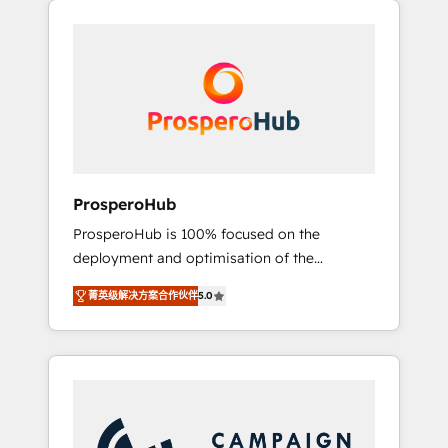
we are part of the most certified Canadian
integrando estrategia, tecnología y procesos
agencies, and we both hold Onboarding
comerciales para potenciar resultados reales.
Accreditations. Based in Canada (coast to
Nos caracterizamos por combinar excelencia
coast), our services are offered in both
técnica con una mirada estratégica a largo
English & French.
plazo.
ProsperoHub
ProsperoHub is 100% focused on the
deployment and optimisation of the
HubSpot CRM platform. Our highly
菁英级解决方案合作伙伴
5.0
experienced team of solutions experts will
ensure that you achieve maximum adoption
and ROI from your HubSpot investment. Use
our extensive HubSpot, sales, marketing,
service and integrations expertise to lead
your team on their HubSpot journey, design