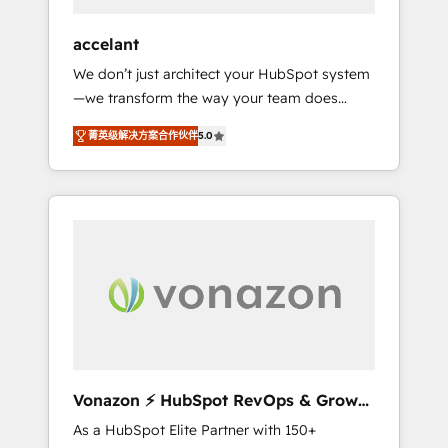
offices and consulting teams in the UK, USA,
Canada, Germany, France, Belgium,
accelant
Singapore, and South Africa. Certified
We don’t just architect your HubSpot system
compliant with ISO/IEC 27001:2022 and ISO
—we transform the way your team does
9001:2015 across all seven international
business. As an Elite HubSpot Solutions
offices and 175+ employees.
菁英级解决方案合作伙伴
5.0
Partner, we specialize in creating tailored,
end-to-end CRM solutions that accelerate
growth, improve operational efficiency, and
ensure faster time to value on HubSpot.
What sets us apart? Our people-centric
approach. From day one, our team takes the
time to deeply understand your unique
needs, crafting custom strategies that deliver
impactful results. Our mission is to empower
you to unlock HubSpot’s full potential—faster.
Through expert training, unmatched
Vonazon ⚡ HubSpot RevOps & Growth
responsiveness, and ongoing support, we
Strategy Experts
As a HubSpot Elite Partner with 150+
equip your team to adopt new systems with