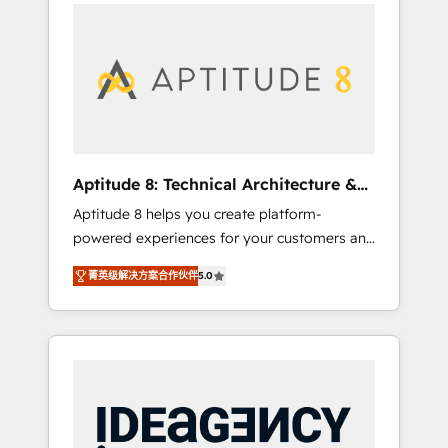
l'international, nous travaillons avec des ETI
contactez notre équipe pour un échange
ambitieuses, des grands groupes voulant
dédié.
aller au-delà d’une simple transformation
digitale et des startups florissantes. Nos 3
grandes expertises sont : ➤ L’intégration de
CRM et de méthodologie RevOps pour
aligner les équipes marketing, commerciales
et support client (data migration,
Aptitude 8: Technical Architecture &
synchronisation API, audit et maintenance) ➤
Deployment
Aptitude 8 helps you create platform-
La création de sites internet de conversion
powered experiences for your customers and
qui transforment les visiteurs en
teams. We build multi-hub solutions and
opportunités d'affaires ➤ La mise en place
菁英级解决方案合作伙伴
5.0
orchestrate operations across your entire
de stratégies d'acquisition marketing (SEO,
tech stack. Aptitude 8 is trusted by top
SEA, inbound, automatisation marketing,
brands such as Lenovo, Bluetooth,
ABM, IA, emailing) Informations clés : - 10 ans
International Sports Sciences Association,
d'expérience - 100+ intégrations CRM
SXSW, Notion, Soundcloud, American Nurses
HubSpot réussies - 40 experts conseil - 150
Association, Randstad, Uber Freight, and
certifications HubSpot cumulées
HubSpot itself. We have the largest technical