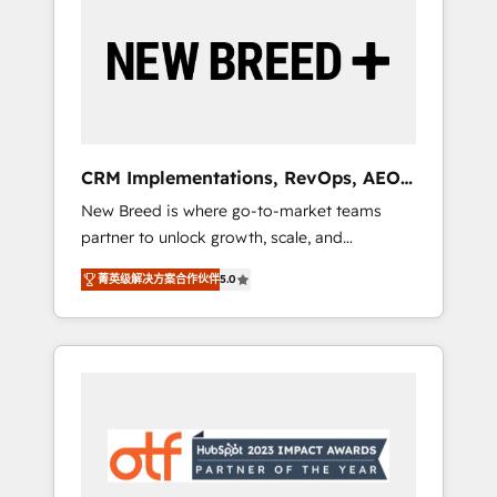
Implementation & Integration - Seamless
migrations and system integrations powered
by Globalia’s technical development team. -
19 HubSpot-certified trainers to drive
platform adoption. 📈 Revenue Generation -
Full-funnel marketing and high-performance
advertising via Point Success Media. - Expert
CRM Implementations, RevOps, AEO
deployment of Breeze AI and custom agents
+ Web, Demand Gen
New Breed is where go-to-market teams
to automate growth. 🏆 Elite Excellence - 8
partner to unlock growth, scale, and
platform accreditations and deep HIPAA-
transformation. We help companies activate
compliance expertise. - A team of 250+
菁英级解决方案合作伙伴
5.0
HubSpot’s AI-powered customer platform
experts dedicated to your resilient growth.
and operationalize HubSpot’s Loop
Marketing framework through expert-led
services, smart agents, and purpose-built
apps, tailored to your business. Together, we
unlock results, fast. ⚙️CRM & RevOps: Align all
Hubs to your buyer journey for clean data,
scalability, & reporting. 🎯Demand Gen &