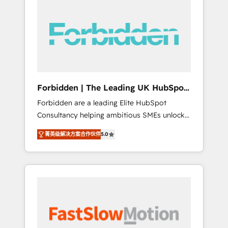
(Divalto, Sage X3, Cegid, Pennylane,
Dynamics..), VOIP (Aircall, Ringover, Modjo),
Shopify, Oneflow. 💻 Développements
custom : CRM UI Extensions (React),
Serverless Node.js, Custom Objects, thèmes
HubL, agents IA & Breeze AI. 🎯 Secteurs :
Industrie, Distribution B2B, SaaS, Services
Forbidden | The Leading UK HubSpot
B2B, Immobilier, Viticulture, Finance. 🚀 Nos
Consultancy
Forbidden are a leading Elite HubSpot
livrables : migration sécurisée,
Consultancy helping ambitious SMEs unlock
implémentation Marketing + Sales + Service
the full potential of HubSpot. Too many
Hub, synchronisation ERP ↔ HubSpot temps
菁英级解决方案合作伙伴
5.0
businesses invest in HubSpot but never see
réel, formation équipes. 🏆 +350 projets
the ROI they expected due to poor adoption,
livrés. Accrédités HubSpot CRM
messy data, and disconnected teams getting
Implementation, Data Migration & Custom
in the way. That’s where we come in. We
Integration. 📩 Parlons de votre projet →
partner with scaling businesses across the UK
digitaweb.com
to design, implement, and optimise HubSpot
so it actually drives revenue, not just reports
on it. Our services include: - Choosing the