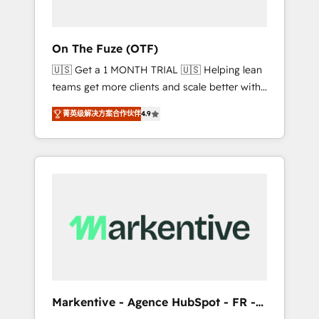
ABM: Drive pipeline with inbound, ABM, AEO,
SEO, & paid media. 👩‍💻Web Design: Build
high-performing websites with UX,
On The Fuze (OTF)
messaging, & conversion strategy that drive
🇺🇸 Get a 1 MONTH TRIAL 🇺🇸 Helping lean
results. 🤖AI Strategy: Activate Breeze Agents,
teams get more clients and scale better with
configure HubSpot AI, & maximize AEO with
our HubSpot Consulting & 'Done For You'
tailored AI services. 🧩Integrations: Extend
菁英级解决方案合作伙伴
4.9
Services. 🚀 Who We Work With 🚀 We help
HubSpot with custom integrations, hosting, &
lean, growing companies: - Win more
maintenance.
business - Reduce no-shows - Improve lead
& deal conversion rates - Scale with less
headcount ...by using HubSpot's full
capabilities. 🤓 What do you get? 🤓 Our
client's are too busy to learn the ins-and-outs
of HubSpot. We give you a Personal
Consultant + Tech Team to handle the heavy
lifting of mapping out AND building your
ideal system. + Get best practices and 'don't
Markentive - Agence HubSpot - FR -
know what you don't know'
EN