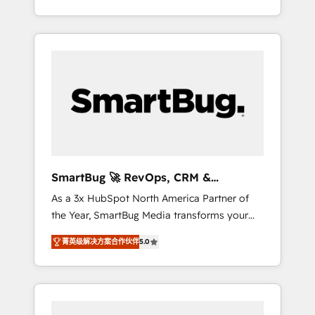
at scale. From predictive intelligence to
OS) to align your leadership and engineer a
conversational AI, we turn data into action
portal that drives predictable revenue
and automation into competitive advantage.
velocity. 🚀 GTM Strategy & Alignment
✦ 150+ implementations ✦ 100+
Workshops & Sprints: Identify "Valleys of
certifications ✦ 7 accreditations
Death" stalling growth. Fix your ICP, Math,
and Story to stop "accelerating a mess." ⚙️
Elite Engineering & AI Scalable Architecture:
Zero-technical-debt setup across all Hubs,
validated by our 7 HubSpot Accreditations.
AI-Powered RevOps: Breeze AI, custom AI
SmartBug 🚀 RevOps, CRM &
agents, and high-integrity migrations for total
Integration Experts
As a 3x HubSpot North America Partner of
reporting clarity. Security & Compliance: SOC
the Year, SmartBug Media transforms your
2 Type I and HIPAA attested for enterprise-
customer lifecycle into a revenue engine. Our
grade data security. 🏆 Why Bluleadz? GTM
菁英级解决方案合作伙伴
5.0
unified ecosystem includes specialized
OS Partner | 16+ Years Experience | 1,000+
divisions Globalia (AI & Software) and Point
Five-Star Reviews
Success Media (Paid Media), making this the
official home for all three brands. 🔄