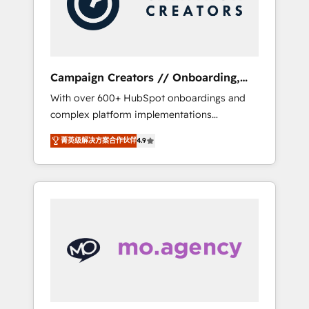
and implement your processes and skilfully
bring your revenue infrastructure to life. Our
collaborative approach keeps you in control
whilst we plan and support the route to your
revenue goals. We have successfully
Campaign Creators // Onboarding,
supported over 500 organisations with
CRM Migration
With over 600+ HubSpot onboardings and
HubSpot implementation, optimisation,
complex platform implementations
training, and adoption assurance. Our tried
delivered, CC is the go-to Elite Solutions
and tested Roadmap methodology will
菁英级解决方案合作伙伴
4.9
Partner for businesses ready to migrate,
ensure that you receive the best deployment
replatform, and scale smarter. We specialize
experience possible. Whether you are new to
in high-impact CRM and CMS migrations and
HubSpot or seeking to turn around a poor
onboarding from platforms like Salesforce,
install, our team have the change
NetSuite, Zoho, Pardot, Marketo, Microsoft
management expertise to deliver the
Dynamics, Wix, WordPress and legacy CRMs,
solutions you need.
turning fragmented systems into unified,
growth-ready HubSpot architectures that
accelerate revenue operations and
performance. - Multi-object CRM migration,