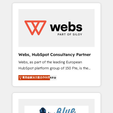
HubSpot challenges and improve user
to global brands
adoption, sales process and marketing
results. Services 📚 Onboarding your team to
HubSpot for the first time 🔧 Designing and
optimising your HubSpot set-up for better
results 🌐 Website design and build using
HubSpot 🔌 Integrating HubSpot with other
systems 🎓 Training your teams to be
HubSpot pros 📊 Lead generation services
Webs, HubSpot Consultancy Partner
using HubSpot Why us? - SIX HubSpot
Webs, as part of the leading European
Accreditations - awarded by HubSpot after a
HubSpot platform group of 150 Fte, is the
rigorous process for CRM, Solutions
trusted Elite HubSpot CRM Partner offering
Architecture, Onboarding , Data Migration,
菁英级解决方案合作伙伴
4.8
you a roadmap on maximizing EBITDA and
Custom Integration & Platform Enablement -
achieving Commercial Excellence. With our
Onboarded over 500 businesses to HubSpot
targeted processes, we strengthen your
-Top 1% of partners worldwide -In-house
digital transformation and minimize costs. As
team of 25+ experts Contact us today to help
HubSpot's Advanced Accredited CRM
you get more from your investment in
Implementation partner, we provide
HubSpot. www.bbdboom.com