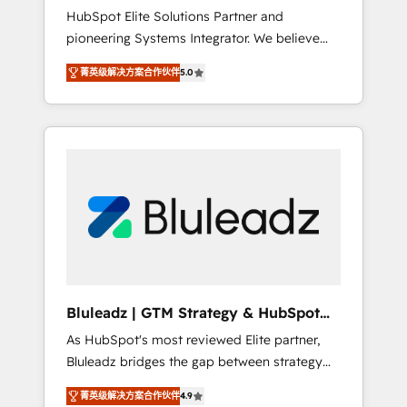
HubSpot Elite Solutions Partner and
processes evolve. Since 2014, we’ve
pioneering Systems Integrator. We believe
supported 1,400+ clients across a wide range
technology should serve business strategy,
of industries, including healthcare, software,
菁英级解决方案合作伙伴
5.0
not the other way around. Every engagement
B2B services, manufacturing, financial
begins with clear objectives, customer
services and more. Whether clients are new
journey mapping, and measurable KPIs. Only
to HubSpot or expanding into more
then we architect solutions. The question is
advanced use cases, we focus on delivering
never which features to activate, but which
clean, scalable, AI-ready systems that create
outcomes to deliver. -SYSTEM INTEGRATION-
long-term value and a consistently strong
Connectors, workflows, and data
client experience.
architectures that make HubSpot the
operational hub, integrated with SAP,
Microsoft Dynamics, custom ERPs, and any
enterprise platform. Proprietary apps extend
Bluleadz | GTM Strategy & HubSpot
HubSpot beyond standard configurations. -
Implementation
As HubSpot's most reviewed Elite partner,
AI-FIRST- AI across customer-facing
Bluleadz bridges the gap between strategy
operations to accelerate decisions,
and execution. We don't just "set up tools" —
streamline processes, and unlock efficiency
菁英级解决方案合作伙伴
4.9
we install the GTM Operating System (GTM