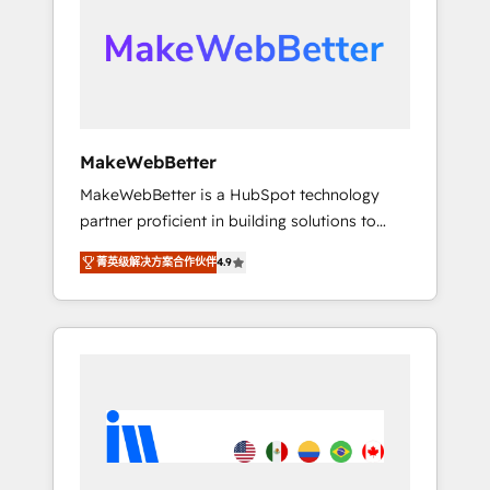
From multi-region migrations to AI-powered
automation, we turn complexity into clarity,
human at global scale. 🏆 HubSpot’s CEO
called us “the partner of the future.” Others
agree it is proof of trust built through
measurable impact.
MakeWebBetter
MakeWebBetter is a HubSpot technology
partner proficient in building solutions to
maximize the operational efficiency of
菁英级解决方案合作伙伴
4.9
HubSpot. The fastest-growing tech-enabler &
facilitator, MakeWebBetter, hands you the
blend of HubSpot expertise & eminent
solutions & integrations. Trust us to
streamline your HubSpot experience. 🚀
HubSpot Elite Partners with 10+ years of
HubSpot experience 🤝HubSpot Premier
Integration partner 🤝Google Premier Partner
2023 🌟5 HubSpot Accreditations 🌟Won