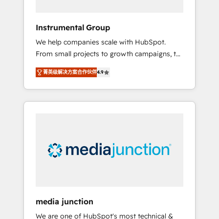
HubSpot Theme Challenge 2021 🌟
INBOUND’19 HubSpot Rising Star Why us?
Instrumental Group
Harnessing the full potential of the powerful
We help companies scale with HubSpot.
HubSpot CRM. ✔️A team of HubSpot experts
From small projects to growth campaigns, to
backed by over 10+ years of HubSpot
CRM and websites. Hire an agency that's
experience ✔️Flexible pricing models —
菁英级解决方案合作伙伴
4.9
experienced in every inch of HubSpot and
Hourly-fee (assigned one Dedicated
willing to work hand-in-hand with your team
HubSpot Admin); Monthly-fee (HubSpot
to simplify the complex and build a better
Admin + Project Manager); and Fixed Project
experience for your team and customers.
Cost (as per requirement). ✔️Helped over
25,000+ customers so far with our HubSpot
solutions. ✔️Bespoke apps & on-demand
bundle services. Connect with us today!
media junction
We are one of HubSpot's most technical &