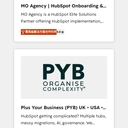
cleanup, and implementation. - Pre-built and
MO Agency | HubSpot Onboarding &
custom integrations across your full tech
Implementation
MO Agency is a HubSpot Elite Solutions
stack. - Custom object setup, CMS builds, and
Partner offering HubSpot implementation,
full-funnel automation. - Dashboards,
marketing automation, CRM and RevOps
lifecycle campaigns, and lead nurturing
菁英级解决方案合作伙伴
5.0
consulting, B2B SEO, paid media, content
sequences. - Cross-hub setup across
marketing, AEO and GEO (AI search
Marketing, Sales, Operations, and Service
optimisation), and HubSpot Content Hub
Hubs. - Ongoing optimization, managed
and WordPress development. We work with
support, and scalable retainers. Let’s make
enterprise and growth-led companies across
HubSpot your most powerful growth engine.
technology, professional services, financial
Built to convert, scale, and drive results.
services and industrial sectors. Offices in
Johannesburg, Cape Town, Dubai & London.
500+ HubSpot CRM implementations
delivered. AI visibility coverage across
ChatGPT, Claude, Perplexity, Gemini and
Plus Your Business (PYB) UK • USA •
Google AI Overviews. HubSpot Impact Award
Europe
HubSpot getting complicated? Multiple hubs,
- Customer First HubSpot Impact Award -
messy migrations, AI, governance. We
Integrations Innovation HubSpot Impact