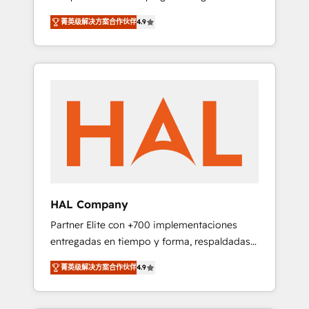
strategies by leveraging technologies and
design Let’s turn your CRM into your growth
菁英级解决方案合作伙伴
4.9
automating their marketing and sales
engine!
processes to generate growth. Our offer
spans from Strategy to Operations. We
specialize in CRM onboarding and
implementation, web design, sales &
marketing automation, and digital marketing.
With extensive experience working with tech
companies and manufacturers since 2002,
we are committed to empowering our clients
and developing their autonomy. Get to grips
with HubSpot through guided
HAL Company
implementation and seamless integration of
Partner Elite con +700 implementaciones
the CRM platform into your digital
entregadas en tiempo y forma, respaldadas
ecosystem. Would you like support in
por 6 acreditaciones de HubSpot y un
deploying your inbound marketing strategy?
菁英级解决方案合作伙伴
4.9
equipo de 6 Certified Trainers avalados por
We'll provide support tailored to your needs
HubSpot Academy. Acompañamos a las
and sales objectives. With 125+ certifications,
empresas en cada etapa de su crecimiento