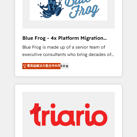
expertise to drive your business forward.
Since 2015 we are fully dedicated to
HubSpot and with an experienced team
(50+), we work with reputable companies in
B2B sectors such as manufacturing, SaaS and
Blue Frog - 4x Platform Migration
business services. We prepare a customized
Award Winner
Blue Frog is made up of a senior team of
business case that demonstrates the value
executive consultants who bring decades of
and impact of your digital transformation,
relevant, real world experience to our client
including a detailed financial rationale with a
菁英级解决方案合作伙伴
5.0
engagements. "Blue Frog is a top, trusted
focus on ROI and TCO. As a trusted extension
partner in HubSpot's ecosystem for a reason.
of your team, we believe in the power of
Their team brings over a decade of
partnership. Together, we embark on a
experience to the table, along with deep
transformational journey that sets your
knowledge of the HubSpot platform and
business up for long-term success. Unlock
strategies for driving growth. They are
your business. If not now, when?
committed to helping our customers grow
and finding solutions that fit their unique
business needs. We are thrilled to have Blue
Frog in the HubSpot ecosystem leading the