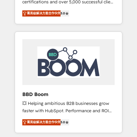
certifications and over 5,000 successful client
confidence and achieve a unified, data-
engagements, Vonazon turns marketing
driven approach to customer engagement.
菁英级解决方案合作伙伴
5.0
complexity into measurable, scalable growth.
From onboarding to enterprise-grade
campaigns, our in-house team builds scalable
strategies that drive long-term revenue. ⚙️
HubSpot Integration & Optimization •
Seamless CRM, CMS, and automation setup •
Complex platform migrations and data
cleanups • Custom APIs and third-party
integrations 📈 End-to-End Revenue
Acceleration • Lifecycle marketing and
pipeline growth programs • Sales enablement
BBD Boom
tools and CRM optimization • Retention
💥 Helping ambitious B2B businesses grow
strategies with customer journey mapping 🏅
faster with HubSpot. Performance and ROI
Elite-Level HubSpot Execution • 750+
focused. 💥 BBD Boom is the HubSpot
onboardings and 2,000+ implementations •
菁英级解决方案合作伙伴
5.0
partner that can help you to HubSpot Better.
Deep expertise across marketing, sales, and
We work with your teams to solve all your
service hubs • Built-in flexibility for startups