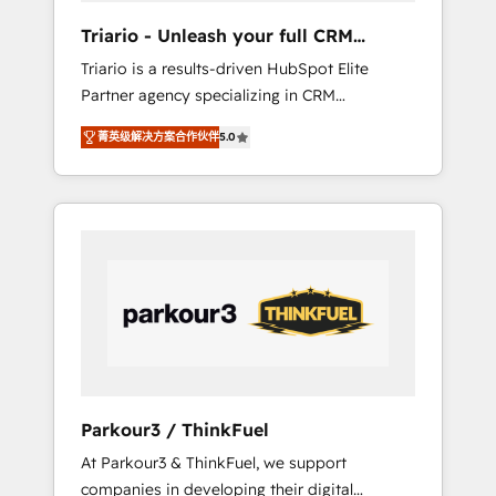
way for customers!" - Yamini Rangan, CEO of
Triario - Unleash your full CRM
HubSpot “Our experience with the team at
potential
Triario is a results-driven HubSpot Elite
Blue Frog has been nothing short of
Partner agency specializing in CRM
extraordinary. Their years of experience and
implementations & migrations, Revenue
quality of skilled staff has earned them a
菁英级解决方案合作伙伴
5.0
Operations, Custom Integrations, Custom AI
trusted reputation within the HubSpot
agents and AI-ready Website Design With
ecosystem as a reliable partner capable of
over 15 years of experience, we help
delivering remarkable experiences for our
companies bridge the gap between
most sophisticated clients.” - Brian Garvey,
marketing, sales, and customer success
VP, Solutions Partner Program, HubSpot.
through smart automation, data hygiene, and
tailored HubSpot solutions. Our clients
choose us because we blend the expertise of
a global consultancy with the care and agility
of a boutique firm. At Triario, we’re big
enough to deliver but small enough to listen.
Parkour3 / ThinkFuel
Our Services: HubSpot implementations &
At Parkour3 & ThinkFuel, we support
data migration Custom AI agents Revenue
companies in developing their digital
Operations API integrations AI-ready Website