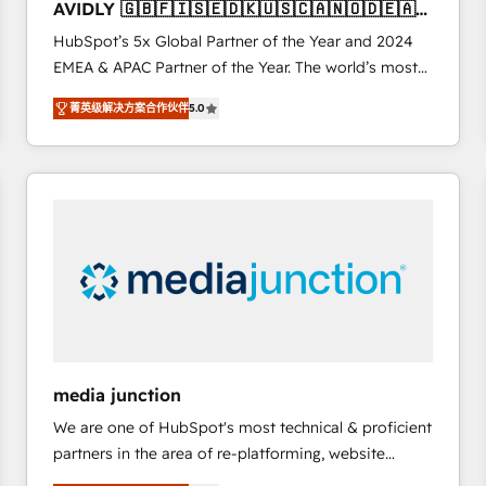
AVIDLY 🇬🇧🇫🇮🇸🇪🇩🇰🇺🇸🇨🇦🇳🇴🇩🇪🇦🇺
6,500+ Partners) and was named 2023 HubSpot
🇳🇿
HubSpot’s 5x Global Partner of the Year and 2024
Partner of the Year 💥 Trusted by 2,500+ companies
EMEA & APAC Partner of the Year. The world’s most
to help them scale and close more business, by
experienced and fully accredited HubSpot Solutions
using HubSpot (the right way). ⭐️ Here's more info:
菁英级解决方案合作伙伴
5.0
Partner. 🚀 With 2,750+ HubSpot projects delivered
www.onthefuze.com/hubspot-admin Contact us to
and 370+ specialists across EMEA, APAC and NAM,
learn more!
we de-risk complex CRM programmes and
accelerate ROI across every HubSpot Hub. 🧭 From
multi-region migrations to AI-powered automation,
we turn complexity into clarity, human at global
scale. 🏆 HubSpot’s CEO called us “the partner of the
future.” Others agree it is proof of trust built through
measurable impact.
media junction
We are one of HubSpot's most technical & proficient
partners in the area of re-platforming, website
design & development. We specialize in multi-hub