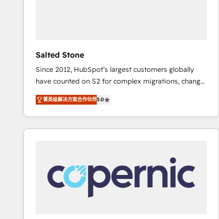
Salted Stone
Since 2012, HubSpot’s largest customers globally
have counted on S2 for complex migrations, change
management, systems integration, and creative
菁英级解决方案合作伙伴
5.0
solutions that deliver measurable impact and
transform brand experiences As one of the few full-
service creative agencies in the HubSpot
ecosystem, we blend strategy, technology, & award-
winning design to build scalable, globally
regionalized HubSpot websites, integrated
marketing campaigns, & RevOps frameworks that
fuel long-term success We connect the entire
customer lifecycle through seamless integrations,
ensure long-term adoption with change-