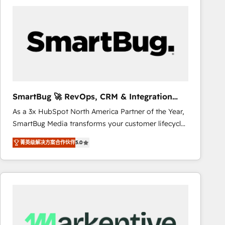
business systems. Built to serve growing mid-
market and enterprise organizations, our team
combines strong technical execution with real
business perspective. Many of our consultants have
scaled businesses themselves, giving us a practical
understanding of what owners and operators need
as their systems, data, and processes evolve. Since
2014, we’ve supported 1,400+ clients across a wide
SmartBug 🚀 RevOps, CRM & Integration
range of industries, including healthcare, software,
Experts
As a 3x HubSpot North America Partner of the Year,
B2B services, manufacturing, financial services and
SmartBug Media transforms your customer lifecycle
more. Whether clients are new to HubSpot or
into a revenue engine. Our unified ecosystem
expanding into more advanced use cases, we focus
菁英级解决方案合作伙伴
5.0
includes specialized divisions Globalia (AI &
on delivering clean, scalable, AI-ready systems that
Software) and Point Success Media (Paid Media),
create long-term value and a consistently strong
making this the official home for all three brands. 🔄
client experience.
Implementation & Integration - Seamless migrations
and system integrations powered by Globalia’s
technical development team. - 19 HubSpot-certified
trainers to drive platform adoption. 📈 Revenue