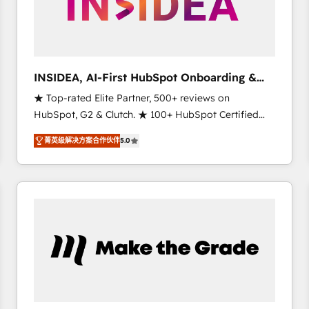
INSIDEA, AI-First HubSpot Onboarding &
RevOps
★ Top-rated Elite Partner, 500+ reviews on
HubSpot, G2 & Clutch. ★ 100+ HubSpot Certified
Experts & Trainers across the team ★ 1,500+
菁英级解决方案合作伙伴
5.0
implementations across five continents ★ AI-First,
RevOps-led, Onboarding obsessed ★ Company of
the Year 2024/25 INSIDEA helps growing companies
turn HubSpot into a revenue engine. We onboard
your team, migrate your data, and build AI-powered
workflows that drive adoption from week one, in
your time zone. What we do ➤ Onboarding: Live in
weeks, with workflows built around your business,
not a template. ➤ Migration: Move from any legacy
CRM. Zero downtime, full data integrity. ➤