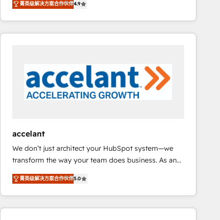
菁英级解决方案合作伙伴
4.9
developing a new website to lead generation and
requirement). ✔️Helped over 25,000+ customers so
digital marketing; we do it all (and with great
far with our HubSpot solutions. ✔️Bespoke apps &
results)! In short, our services include: - HubSpot
on-demand bundle services. Connect with us today!
consultancy: onboarding, training, data migration -
HubSpot development: websites, custom modules,
integrations - Marketing & sales solutions: digital
marketing, advertising, campaigns, content and
design We connect people, data and technology to
improve customer experiences. With our bright
people, exciting ideas and can-do mentality, we
ensure revenue growth on a daily basis. So tell us
accelant
your challenge; our passionate and growth driven
We don’t just architect your HubSpot system—we
team of 100+ experts is ready for you! Driving digital
transform the way your team does business. As an
growth | www.brightdigital.com
Elite HubSpot Solutions Partner, we specialize in
菁英级解决方案合作伙伴
5.0
creating tailored, end-to-end CRM solutions that
accelerate growth, improve operational efficiency,
and ensure faster time to value on HubSpot. What
sets us apart? Our people-centric approach. From