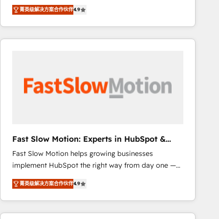
healthcare, real estate, and other industries. With
that include new HubSpot implementations,
菁英级解决方案合作伙伴
4.9
150+ HubSpot-certified experts, we deliver scalable
migrations from other platforms, systems
solutions to complex GTM and RevOps challenges.
integration, extensibility, custom development, and
Our Expertise 🔹 Onboarding & Implementation:
ongoing RevOps support.
Accredited HubSpot Partner, ensuring smooth setup
tailored to your GTM motion. 🔹 Migrations: Move
from other CRMs to HubSpot without data loss or
downtime. 🔹 RevOps Strategy: Align teams,
processes, and data to drive revenue efficiency. 🔹
Integrations: Connect HubSpot with your tech stack
for better adoption. 🔹 Custom Solutions: Build
tailored apps, workflows, and configurations. We are
Fast Slow Motion: Experts in HubSpot &
SOC 2 Type II and ISO 27001 certified, reinforcing
Salesforce
Fast Slow Motion helps growing businesses
our commitment to data security and compliance. At
implement HubSpot the right way from day one —
OneMetric, we help revenue teams focus on the
with the flexibility to scale as complexity increases.
OneMetric that matters most: revenue.
菁英级解决方案合作伙伴
4.9
Highly certified in both HubSpot and Salesforce, we
bring deep experience in CRM implementation,
integrations, and data migration across modern