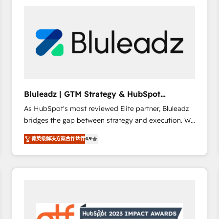
partner with scaling businesses across the UK to
design, implement, and optimise HubSpot so it
actually drives revenue, not just reports on it. Our
services include: - Choosing the right HubSpot
package for your business - Full CRM, Marketing, and
Sales Hub implementations - Custom dashboards
and reporting - Workflow automation and data
clean-up - Sales enablement and team training -
Bluleadz | GTM Strategy & HubSpot
Ongoing optimisation and RevOps support Based in
Implementation
As HubSpot's most reviewed Elite partner, Bluleadz
Leeds and London, we partner with SMEs across the
bridges the gap between strategy and execution. We
UK who are ready to turn HubSpot into the growth
don't just "set up tools" — we install the GTM
engine it’s meant to be.
菁英级解决方案合作伙伴
4.9
Operating System (GTM OS) to align your leadership
and engineer a portal that drives predictable
revenue velocity. 🚀 GTM Strategy & Alignment
Workshops & Sprints: Identify "Valleys of Death"
stalling growth. Fix your ICP, Math, and Story to stop
"accelerating a mess." ⚙️ Elite Engineering & AI
Scalable Architecture: Zero-technical-debt setup