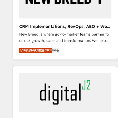
SAP, Microsoft Dynamics, custom ERPs, and any
enterprise platform. Proprietary apps extend
HubSpot beyond standard configurations. -AI-
FIRST- AI across customer-facing operations to
CRM Implementations, RevOps, AEO + Web,
accelerate decisions, streamline processes, and
Demand Gen
New Breed is where go-to-market teams partner to
unlock efficiency at scale. From predictive
unlock growth, scale, and transformation. We help
intelligence to conversational AI, we turn data into
companies activate HubSpot’s AI-powered
action and automation into competitive advantage.
菁英级解决方案合作伙伴
5.0
customer platform and operationalize HubSpot’s
✦ 150+ implementations ✦ 100+ certifications ✦ 7
Loop Marketing framework through expert-led
accreditations
services, smart agents, and purpose-built apps,
tailored to your business. Together, we unlock
results, fast. ⚙️CRM & RevOps: Align all Hubs to your
buyer journey for clean data, scalability, & reporting.
🎯Demand Gen & ABM: Drive pipeline with inbound,
ABM, AEO, SEO, & paid media. 👩‍💻Web Design:
Build high-performing websites with UX, messaging,
& conversion strategy that drive results. 🤖AI
Strategy: Activate Breeze Agents, configure HubSpot