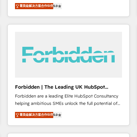
operations across complex sales cycles, multi
emailing) Informations clés : - 10 ans d'expérience -
菁英级解决方案合作伙伴
5.0
system environments and global SaaS or
100+ intégrations CRM HubSpot réussies - 40
manufacturing teams. Trusted by leading enterprises
experts conseil - 150 certifications HubSpot
and fast growing scale ups including Sony, Rapyd,
cumulées
Fiverr, XM Cyber, Bridgepointe Technologies, EMA
Design Automation and Uptive. 📊 RevOps & data
architecture 🔗 CRM migrations & End to end
integrations 🤖 AI workflows & enrichment 📘 Team
enablement & company-wide adoption We create
HubSpot environments that teams use with
confidence and that leadership can rely on for
scalable revenue insights.
Forbidden | The Leading UK HubSpot
Consultancy
Forbidden are a leading Elite HubSpot Consultancy
helping ambitious SMEs unlock the full potential of
HubSpot. Too many businesses invest in HubSpot
菁英级解决方案合作伙伴
5.0
but never see the ROI they expected due to poor
adoption, messy data, and disconnected teams
getting in the way. That’s where we come in. We