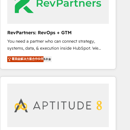
RevPartners: RevOps + GTM
You need a partner who can connect strategy,
systems, data, & execution inside HubSpot. We
bridge the gap where most agencies fall short by
菁英级解决方案合作伙伴
5.0
combining GTM strategy with technical execution to
solve the right problem with the right solution. As the
only firm in the world to hold Elite Partner
Accreditations with both HubSpot and Clay, our
clients gain a unique advantage in CRM architecture,
pipeline generation, data intelligence, and go-to-
market execution. Why B2B Businesses Choose RP: -
Secure: Soc2 compliant 🛡️ - Pricing: Implementations
starting at $1,5k 💵 - Speed: Launch in 14 days ⚡ -
Global: 75+ RPers across five continents 🌐 - Scale: