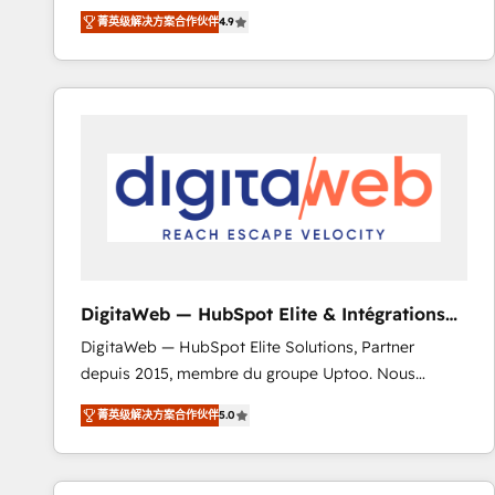
recomposer le marché. Seules survivront les
votre projet HubSpot, contactez notre équipe pour
菁英级解决方案合作伙伴
4.9
entreprises qui auront réussi leur transformation. Le
un échange dédié.
problème ? 58% des dirigeants savent que l'IA est
vitale pour leur survie. Mais 57% n'ont aucune
stratégie. Et 43% ne maîtrisent même pas leurs
données. C'est le paradoxe français : conscience
totale, action nulle. La solution s'appelle l'Entreprise
Augmentée. Ce n'est pas une entreprise qui utilise
l'IA. C'est une organisation qui a réussi la symbiose
entre l'expertise humaine et l'intelligence artificielle.
Pas pour remplacer l'humain, mais pour l'augmenter.
Chez Ideagency, nous accompagnons cette
DigitaWeb — HubSpot Elite & Intégrations
transformation. D'abord les fondations : des
ERP
DigitaWeb — HubSpot Elite Solutions, Partner
données unifiées, des processus alignés. Ensuite
depuis 2015, membre du groupe Uptoo. Nous
l'augmentation : l'IA là où elle crée de la valeur. Et
aidons les ETI et PME B2B à unifier Marketing,
surtout : l'humain qui reste au centre. Parce que la
菁英级解决方案合作伙伴
5.0
Ventes et Service sur HubSpot grâce à la Revenue
vraie performance vient de l'intérieur. Act Inside.
Architecture : alignement des équipes, pipeline
Stand Out.
prévisible, croissance mesurable. 🔌 Intégrations