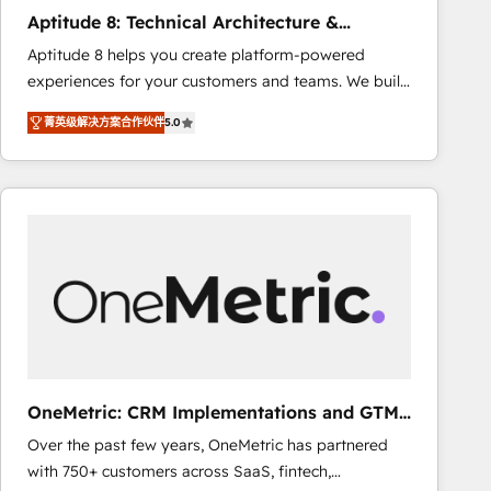
Largest organically grown & fastest tiering Elite
Aptitude 8: Technical Architecture &
HubSpot Partner 🪴 - Sales Hub: More
Deployment
Aptitude 8 helps you create platform-powered
implementations than any other Partner 💻 -
experiences for your customers and teams. We build
Migrations: We convert Salesforce addicts to
multi-hub solutions and orchestrate operations
HubSpot evangelists 🧡 Don't hire a marketing
菁英级解决方案合作伙伴
5.0
across your entire tech stack. Aptitude 8 is trusted
agency for an Ops problem. Don't hire a technical
by top brands such as Lenovo, Bluetooth,
agency for a growth problem. Hire a partner built to
International Sports Sciences Association, SXSW,
solve both.
Notion, Soundcloud, American Nurses Association,
Randstad, Uber Freight, and HubSpot itself. We have
the largest technical consulting team of any HubSpot
partner and expertise across operational strategy,
business-first process building, system integration,
custom development, and extensibility. When you
work with Aptitude 8, you get a team – not an
individual – with embedded consulting, strategy,
OneMetric: CRM Implementations and GTM
development, and project management. We have
engineering
Over the past few years, OneMetric has partnered
100% US-based, FTE team members. We offer
with 750+ customers across SaaS, fintech,
project-based and managed services engagements