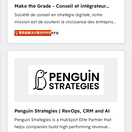
Implementation: Configure HubSpot to run your
Make the Grade - Conseil et intégrateur
revenue process. Sales, marketing, and service wired
HubSpot
Société de conseil en stratégie digitale, notre
together. ➤ AI and Integrations: Layer Breeze AI,
mission est de soutenir la croissance des entreprises
custom agents, and APIs to remove manual work. ➤
B2B à travers l’acquisition de nouveaux clients,
Ongoing Management: Monthly tune-ups, feature
菁英级解决方案合作伙伴
4.9
l'intégration CRM et le développement des revenus
rollouts, adoption coaching. Buying HubSpot,
auprès de vos comptes existants. En France et à
switching to it, or reviving a stale portal? We are
l'international, nous travaillons avec des ETI
built for the work.
ambitieuses, des grands groupes voulant aller au-
delà d’une simple transformation digitale et des
startups florissantes. Nos 3 grandes expertises sont :
➤ L’intégration de CRM et de méthodologie RevOps
pour aligner les équipes marketing, commerciales et
support client (data migration, synchronisation API,
audit et maintenance) ➤ La création de sites internet
de conversion qui transforment les visiteurs en
Penguin Strategies | RevOps, CRM and AI
opportunités d'affaires ➤ La mise en place de
Penguin Strategies is a HubSpot Elite Partner that
stratégies d'acquisition marketing (SEO, SEA,
helps companies build high performing revenue
inbound, automatisation marketing, ABM, IA,