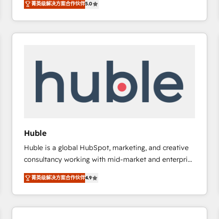
菁英级解决方案合作伙伴
5.0
implementations for mid-market & enterprise
companies. We are woman-owned, powered by
coffee, and we ❤️ dogs. We produce award-winning
work for our clients. 🏆2023 Technical Expertise
Impact Award 🏆2022 Technical Expertise Impact
Award 🏆2022 Platform Migration Excellence Impact
Award 🏆2020 Elite Solutions Partner 🏆2019
Integrations HubSpot Impact Award 🏆2019
Marketing Enablement HubSpot Impact Award 🏆
2018 Website Design HubSpot Impact Award 🏆2017
Website Design HubSpot Impact Award 🏆2016
Huble
Growth-Driven Design Agency of the Year 🏆2016
Huble is a global HubSpot, marketing, and creative
Sales Enablement HubSpot Impact Award 🏆2015
consultancy working with mid-market and enterprise
Growth-Driven Design Agency of the Year 🏆2015
businesses. We go beyond implementation, shaping
Became the 5th Agency to reach Diamond 🏆2014
菁英级解决方案合作伙伴
4.9
the strategy, processes, and teams that turn
HubSpot COS Performance Award 🏆2014 HubSpot
HubSpot into a genuine growth engine. Named
COS Design Award 🏆2013 HubSpot Marketplace
HubSpot's Global Partner of the Year in 2024,
Provider of the Year 🏆2011 Became a HubSpot
consistently ranked among their top 5 partners