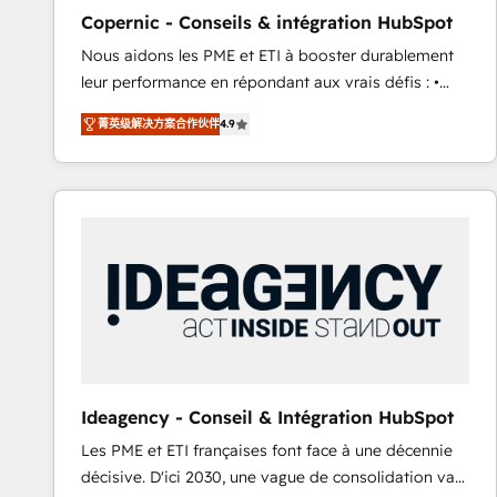
management programs, and align marketing, sales,
Copernic - Conseils & intégration HubSpot
and service to drive sustainable growth With 6 key
Nous aidons les PME et ETI à booster durablement
HubSpot accreditations and experience across
leur performance en répondant aux vrais défis : •
hundreds of organizations in dozens of industries,
Intégration de HubSpot avec d’autres outils (ERP,
there’s a good chance one of our globally integrated
菁英级解决方案合作伙伴
4.9
téléphonie, etc.) • Alignement des équipes grâce à un
teams has worked with clients just like you Let’s
outil et des données partagées • Amélioration de la
explore whether S2 is the partner you’ve been
collecte et de l’analyse des données pour des
looking for...and get your next big initiative moving!
décisions éclairées • Optimisation de l’efficacité et
de la productivité des équipes Notre équipe de 30
consultants certifiés HubSpot aborde chaque projet
avec un engagement total, alignant processus
métiers et technologie, et guidant vos équipes à
travers le changement, tout en centrant vos objectifs
d’entreprise. Grâce à une méthodologie éprouvée
auprès de plus de 400 clients, nous comprenons
Ideagency - Conseil & Intégration HubSpot
rapidement vos enjeux et intégrons parfaitement
Les PME et ETI françaises font face à une décennie
HubSpot dans votre organisation. Pour toute
décisive. D'ici 2030, une vague de consolidation va
question technique ou besoin de structuration de