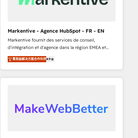
Generation - Full-funnel marketing and high-
performance advertising via Point Success Media. -
Expert deployment of Breeze AI and custom agents
to automate growth. 🏆 Elite Excellence - 8 platform
Markentive - Agence HubSpot - FR - EN
accreditations and deep HIPAA-compliance
Markentive fournit des services de conseil,
expertise. - A team of 250+ experts dedicated to
d'intégration et d'agence dans la région EMEA et
your resilient growth.
North America. Avec plus de 115 experts en
菁英级解决方案合作伙伴
4.9
marketing automation, Growth, Revops, CRM et
webdesign. Markentive is both a consulting firm, a
digital agency and an integrator. With over 115
experts in marketing automation, growth, revops,
CRM and webdesign (We focus on EMEA - USA
customers).