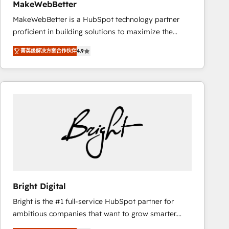
MakeWebBetter
MakeWebBetter is a HubSpot technology partner
proficient in building solutions to maximize the
operational efficiency of HubSpot. The fastest-
菁英级解决方案合作伙伴
4.9
growing tech-enabler & facilitator, MakeWebBetter,
hands you the blend of HubSpot expertise &
eminent solutions & integrations. Trust us to
streamline your HubSpot experience. 🚀HubSpot
Elite Partners with 10+ years of HubSpot experience
🤝HubSpot Premier Integration partner 🤝Google
Premier Partner 2023 🌟5 HubSpot Accreditations 🌟
Won HubSpot Theme Challenge 2021 🌟INBOUND’19
HubSpot Rising Star Why us? Harnessing the full
potential of the powerful HubSpot CRM. ✔️A team of
HubSpot experts backed by over 10+ years of
Bright Digital
HubSpot experience ✔️Flexible pricing models —
Bright is the #1 full-service HubSpot partner for
Hourly-fee (assigned one Dedicated HubSpot
ambitious companies that want to grow smarter.
Admin); Monthly-fee (HubSpot Admin + Project
From HubSpot onboarding, to training, from
Manager); and Fixed Project Cost (as per