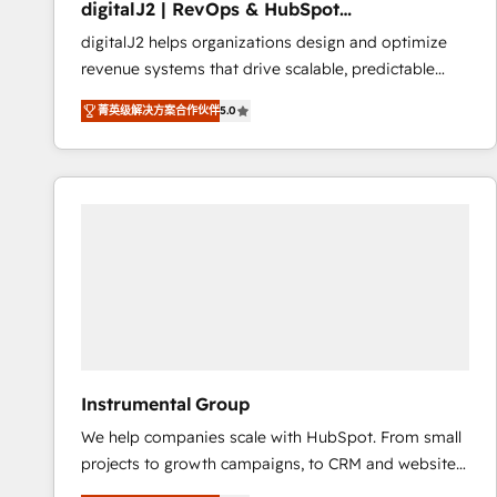
digitalJ2 | RevOps & HubSpot
AI, & maximize AEO with tailored AI services. 🧩
Implementations
digitalJ2 helps organizations design and optimize
Integrations: Extend HubSpot with custom
revenue systems that drive scalable, predictable
integrations, hosting, & maintenance.
growth. As a triple-accredited HubSpot Solutions
菁英级解决方案合作伙伴
5.0
Partner, we specialize in both strategic RevOps
planning and hands-on technical execution - building
the operational foundation companies need to
thrive. Industries we specialize in: - Manufacturing -
Healthcare - Financial Services - Managed IT (MSP) -
Franchises - Professional Services - And more! How
we help: ✔️ Full HubSpot implementations and portal
optimization ✔️ Data migrations, CRM architecture,
and reporting foundations ✔️ Custom integrations
and workflow automation ✔️ User adoption
programs, training, and enablement Through project-
Instrumental Group
based engagements and ongoing RevOps
We help companies scale with HubSpot. From small
partnerships, we guide organizations through the
projects to growth campaigns, to CRM and websites.
revenue maturity model - delivering the right
Hire an agency that's experienced in every inch of
improvements at the right time so operations