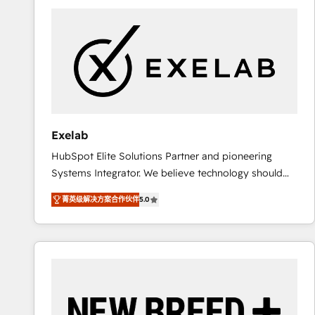
complexes : ERP (Divalto, Sage X3, Cegid, Pennylane,
Dynamics..), VOIP (Aircall, Ringover, Modjo), Shopify,
Oneflow. 💻 Développements custom : CRM UI
Extensions (React), Serverless Node.js, Custom
Objects, thèmes HubL, agents IA & Breeze AI. 🎯
Secteurs : Industrie, Distribution B2B, SaaS, Services
B2B, Immobilier, Viticulture, Finance. 🚀 Nos livrables
: migration sécurisée, implémentation Marketing +
Exelab
Sales + Service Hub, synchronisation ERP ↔
HubSpot Elite Solutions Partner and pioneering
HubSpot temps réel, formation équipes. 🏆 +350
Systems Integrator. We believe technology should
projets livrés. Accrédités HubSpot CRM
serve business strategy, not the other way around.
Implementation, Data Migration & Custom
菁英级解决方案合作伙伴
5.0
Every engagement begins with clear objectives,
Integration. 📩 Parlons de votre projet →
customer journey mapping, and measurable KPIs.
digitaweb.com
Only then we architect solutions. The question is
never which features to activate, but which
outcomes to deliver. -SYSTEM INTEGRATION-
Connectors, workflows, and data architectures that
make HubSpot the operational hub, integrated with