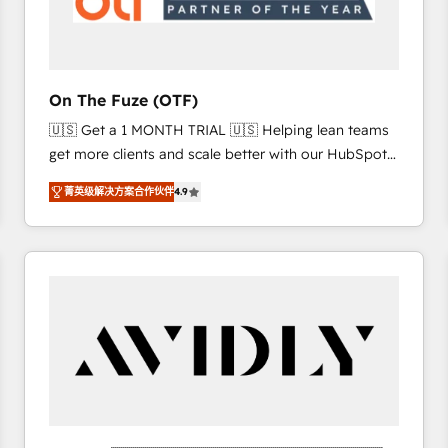
across all Hubs, validated by our 7 HubSpot
Accreditations. AI-Powered RevOps: Breeze AI,
custom AI agents, and high-integrity migrations for
total reporting clarity. Security & Compliance: SOC 2
On The Fuze (OTF)
Type I and HIPAA attested for enterprise-grade data
🇺🇸 Get a 1 MONTH TRIAL 🇺🇸 Helping lean teams
security. 🏆 Why Bluleadz? GTM OS Partner | 16+
get more clients and scale better with our HubSpot
Years Experience | 1,000+ Five-Star Reviews
Consulting & 'Done For You' Services. 🚀 Who We
菁英级解决方案合作伙伴
4.9
Work With 🚀 We help lean, growing companies: -
Win more business - Reduce no-shows - Improve
lead & deal conversion rates - Scale with less
headcount ...by using HubSpot's full capabilities. 🤓
What do you get? 🤓 Our client's are too busy to
learn the ins-and-outs of HubSpot. We give you a
Personal Consultant + Tech Team to handle the
heavy lifting of mapping out AND building your ideal
system. + Get best practices and 'don't know what
you don't know' recommendations to maximize
conversions! OTF is an Elite Partner (top 1% of