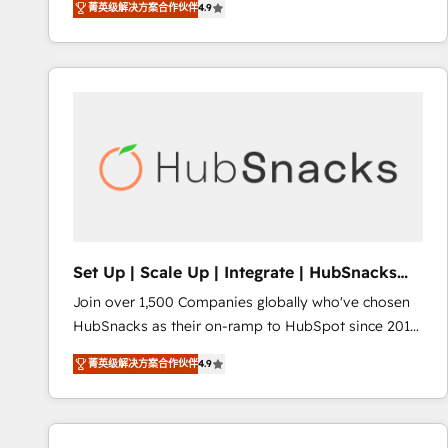
菁英级解决方案合作伙伴
4.9
HubSpot and willing to work hand-in-hand with your
evolve strategically and sustainably as the business
team to simplify the complex and build a better
grows.
experience for your team and customers.
Set Up | Scale Up | Integrate | HubSnacks
FlexPlan
Join over 1,500 Companies globally who've chosen
HubSnacks as their on-ramp to HubSpot since 2014
Simple pay-as-you-go plans that accelerate value...
菁英级解决方案合作伙伴
4.9
1️⃣ Set Up | Onboarding New or Check-fixing existing
HubSpot portals 2️⃣ Scale Up | 100% HubSpot Task
Execution... Global 24/7 ... All Experts 3️⃣ Integrate |
your entire Tech Stack with Custom Integrations