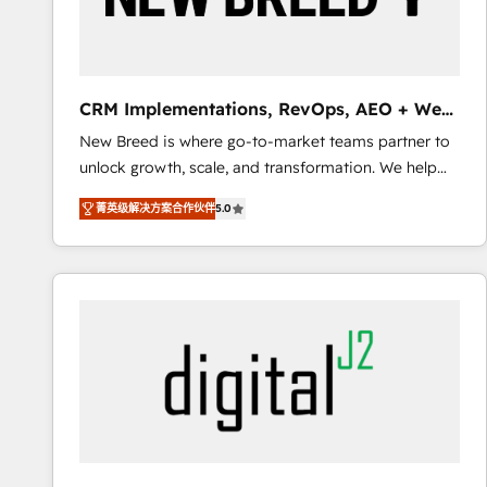
SAP, Microsoft Dynamics, custom ERPs, and any
enterprise platform. Proprietary apps extend
HubSpot beyond standard configurations. -AI-
FIRST- AI across customer-facing operations to
CRM Implementations, RevOps, AEO + Web,
accelerate decisions, streamline processes, and
Demand Gen
New Breed is where go-to-market teams partner to
unlock efficiency at scale. From predictive
unlock growth, scale, and transformation. We help
intelligence to conversational AI, we turn data into
companies activate HubSpot’s AI-powered
action and automation into competitive advantage.
菁英级解决方案合作伙伴
5.0
customer platform and operationalize HubSpot’s
✦ 150+ implementations ✦ 100+ certifications ✦ 7
Loop Marketing framework through expert-led
accreditations
services, smart agents, and purpose-built apps,
tailored to your business. Together, we unlock
results, fast. ⚙️CRM & RevOps: Align all Hubs to your
buyer journey for clean data, scalability, & reporting.
🎯Demand Gen & ABM: Drive pipeline with inbound,
ABM, AEO, SEO, & paid media. 👩‍💻Web Design:
Build high-performing websites with UX, messaging,
& conversion strategy that drive results. 🤖AI
Strategy: Activate Breeze Agents, configure HubSpot