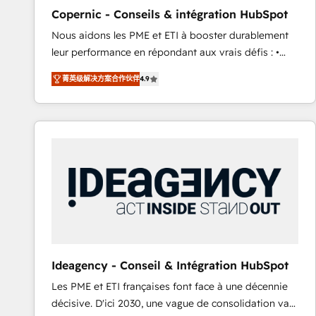
management programs, and align marketing, sales,
Copernic - Conseils & intégration HubSpot
and service to drive sustainable growth With 6 key
Nous aidons les PME et ETI à booster durablement
HubSpot accreditations and experience across
leur performance en répondant aux vrais défis : •
hundreds of organizations in dozens of industries,
Intégration de HubSpot avec d’autres outils (ERP,
there’s a good chance one of our globally integrated
菁英级解决方案合作伙伴
4.9
téléphonie, etc.) • Alignement des équipes grâce à un
teams has worked with clients just like you Let’s
outil et des données partagées • Amélioration de la
explore whether S2 is the partner you’ve been
collecte et de l’analyse des données pour des
looking for...and get your next big initiative moving!
décisions éclairées • Optimisation de l’efficacité et
de la productivité des équipes Notre équipe de 30
consultants certifiés HubSpot aborde chaque projet
avec un engagement total, alignant processus
métiers et technologie, et guidant vos équipes à
travers le changement, tout en centrant vos objectifs
d’entreprise. Grâce à une méthodologie éprouvée
auprès de plus de 400 clients, nous comprenons
Ideagency - Conseil & Intégration HubSpot
rapidement vos enjeux et intégrons parfaitement
Les PME et ETI françaises font face à une décennie
HubSpot dans votre organisation. Pour toute
décisive. D'ici 2030, une vague de consolidation va
question technique ou besoin de structuration de