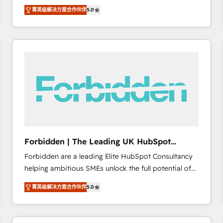
operations across complex sales cycles, multi
emailing) Informations clés : - 10 ans d'expérience -
菁英级解决方案合作伙伴
5.0
system environments and global SaaS or
100+ intégrations CRM HubSpot réussies - 40
manufacturing teams. Trusted by leading enterprises
experts conseil - 150 certifications HubSpot
and fast growing scale ups including Sony, Rapyd,
cumulées
Fiverr, XM Cyber, Bridgepointe Technologies, EMA
Design Automation and Uptive. 📊 RevOps & data
architecture 🔗 CRM migrations & End to end
integrations 🤖 AI workflows & enrichment 📘 Team
enablement & company-wide adoption We create
HubSpot environments that teams use with
confidence and that leadership can rely on for
scalable revenue insights.
Forbidden | The Leading UK HubSpot
Consultancy
Forbidden are a leading Elite HubSpot Consultancy
helping ambitious SMEs unlock the full potential of
HubSpot. Too many businesses invest in HubSpot
菁英级解决方案合作伙伴
5.0
but never see the ROI they expected due to poor
adoption, messy data, and disconnected teams
getting in the way. That’s where we come in. We