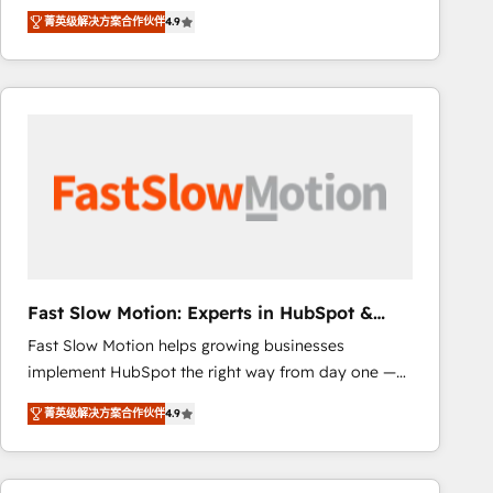
healthcare, real estate, and other industries. With
that include new HubSpot implementations,
菁英级解决方案合作伙伴
4.9
150+ HubSpot-certified experts, we deliver scalable
migrations from other platforms, systems
solutions to complex GTM and RevOps challenges.
integration, extensibility, custom development, and
Our Expertise 🔹 Onboarding & Implementation:
ongoing RevOps support.
Accredited HubSpot Partner, ensuring smooth setup
tailored to your GTM motion. 🔹 Migrations: Move
from other CRMs to HubSpot without data loss or
downtime. 🔹 RevOps Strategy: Align teams,
processes, and data to drive revenue efficiency. 🔹
Integrations: Connect HubSpot with your tech stack
for better adoption. 🔹 Custom Solutions: Build
tailored apps, workflows, and configurations. We are
Fast Slow Motion: Experts in HubSpot &
SOC 2 Type II and ISO 27001 certified, reinforcing
Salesforce
Fast Slow Motion helps growing businesses
our commitment to data security and compliance. At
implement HubSpot the right way from day one —
OneMetric, we help revenue teams focus on the
with the flexibility to scale as complexity increases.
OneMetric that matters most: revenue.
菁英级解决方案合作伙伴
4.9
Highly certified in both HubSpot and Salesforce, we
bring deep experience in CRM implementation,
integrations, and data migration across modern