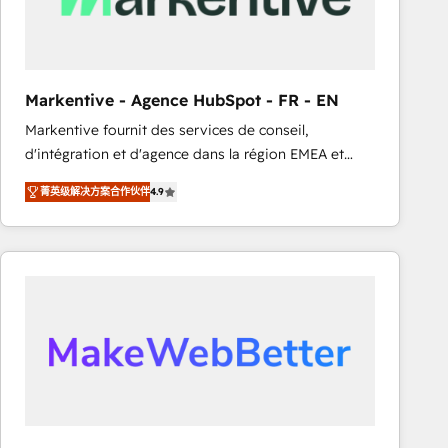
Generation - Full-funnel marketing and high-
performance advertising via Point Success Media. -
Expert deployment of Breeze AI and custom agents
to automate growth. 🏆 Elite Excellence - 8 platform
Markentive - Agence HubSpot - FR - EN
accreditations and deep HIPAA-compliance
Markentive fournit des services de conseil,
expertise. - A team of 250+ experts dedicated to
d'intégration et d'agence dans la région EMEA et
your resilient growth.
North America. Avec plus de 115 experts en
菁英级解决方案合作伙伴
4.9
marketing automation, Growth, Revops, CRM et
webdesign. Markentive is both a consulting firm, a
digital agency and an integrator. With over 115
experts in marketing automation, growth, revops,
CRM and webdesign (We focus on EMEA - USA
customers).