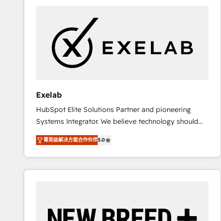
complexes : ERP (Divalto, Sage X3, Cegid, Pennylane,
Dynamics..), VOIP (Aircall, Ringover, Modjo), Shopify,
Oneflow. 💻 Développements custom : CRM UI
Extensions (React), Serverless Node.js, Custom
Objects, thèmes HubL, agents IA & Breeze AI. 🎯
Secteurs : Industrie, Distribution B2B, SaaS, Services
B2B, Immobilier, Viticulture, Finance. 🚀 Nos livrables
: migration sécurisée, implémentation Marketing +
Exelab
Sales + Service Hub, synchronisation ERP ↔
HubSpot Elite Solutions Partner and pioneering
HubSpot temps réel, formation équipes. 🏆 +350
Systems Integrator. We believe technology should
projets livrés. Accrédités HubSpot CRM
serve business strategy, not the other way around.
Implementation, Data Migration & Custom
菁英级解决方案合作伙伴
5.0
Every engagement begins with clear objectives,
Integration. 📩 Parlons de votre projet →
customer journey mapping, and measurable KPIs.
digitaweb.com
Only then we architect solutions. The question is
never which features to activate, but which
outcomes to deliver. -SYSTEM INTEGRATION-
Connectors, workflows, and data architectures that
make HubSpot the operational hub, integrated with