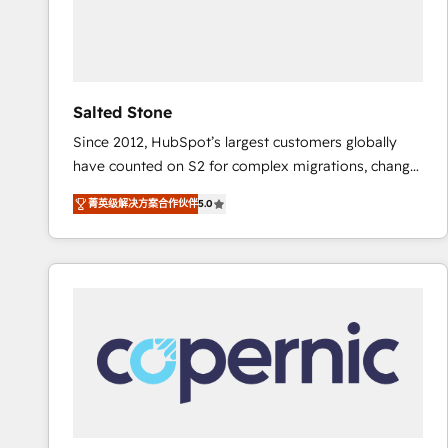
Salted Stone
Since 2012, HubSpot’s largest customers globally
have counted on S2 for complex migrations, change
management, systems integration, and creative
菁英级解决方案合作伙伴
5.0
solutions that deliver measurable impact and
transform brand experiences As one of the few full-
service creative agencies in the HubSpot
ecosystem, we blend strategy, technology, & award-
winning design to build scalable, globally
regionalized HubSpot websites, integrated
marketing campaigns, & RevOps frameworks that
fuel long-term success We connect the entire
customer lifecycle through seamless integrations,
ensure long-term adoption with change-