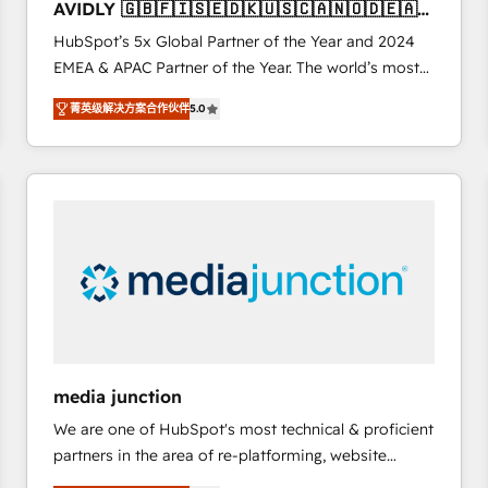
AVIDLY 🇬🇧🇫🇮🇸🇪🇩🇰🇺🇸🇨🇦🇳🇴🇩🇪🇦🇺
6,500+ Partners) and was named 2023 HubSpot
🇳🇿
HubSpot’s 5x Global Partner of the Year and 2024
Partner of the Year 💥 Trusted by 2,500+ companies
EMEA & APAC Partner of the Year. The world’s most
to help them scale and close more business, by
experienced and fully accredited HubSpot Solutions
using HubSpot (the right way). ⭐️ Here's more info:
菁英级解决方案合作伙伴
5.0
Partner. 🚀 With 2,750+ HubSpot projects delivered
www.onthefuze.com/hubspot-admin Contact us to
and 370+ specialists across EMEA, APAC and NAM,
learn more!
we de-risk complex CRM programmes and
accelerate ROI across every HubSpot Hub. 🧭 From
multi-region migrations to AI-powered automation,
we turn complexity into clarity, human at global
scale. 🏆 HubSpot’s CEO called us “the partner of the
future.” Others agree it is proof of trust built through
measurable impact.
media junction
We are one of HubSpot's most technical & proficient
partners in the area of re-platforming, website
design & development. We specialize in multi-hub