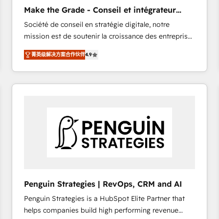
Implementation: Configure HubSpot to run your
Make the Grade - Conseil et intégrateur
revenue process. Sales, marketing, and service wired
HubSpot
Société de conseil en stratégie digitale, notre
together. ➤ AI and Integrations: Layer Breeze AI,
mission est de soutenir la croissance des entreprises
custom agents, and APIs to remove manual work. ➤
B2B à travers l’acquisition de nouveaux clients,
Ongoing Management: Monthly tune-ups, feature
菁英级解决方案合作伙伴
4.9
l'intégration CRM et le développement des revenus
rollouts, adoption coaching. Buying HubSpot,
auprès de vos comptes existants. En France et à
switching to it, or reviving a stale portal? We are
l'international, nous travaillons avec des ETI
built for the work.
ambitieuses, des grands groupes voulant aller au-
delà d’une simple transformation digitale et des
startups florissantes. Nos 3 grandes expertises sont :
➤ L’intégration de CRM et de méthodologie RevOps
pour aligner les équipes marketing, commerciales et
support client (data migration, synchronisation API,
audit et maintenance) ➤ La création de sites internet
de conversion qui transforment les visiteurs en
Penguin Strategies | RevOps, CRM and AI
opportunités d'affaires ➤ La mise en place de
Penguin Strategies is a HubSpot Elite Partner that
stratégies d'acquisition marketing (SEO, SEA,
helps companies build high performing revenue
inbound, automatisation marketing, ABM, IA,