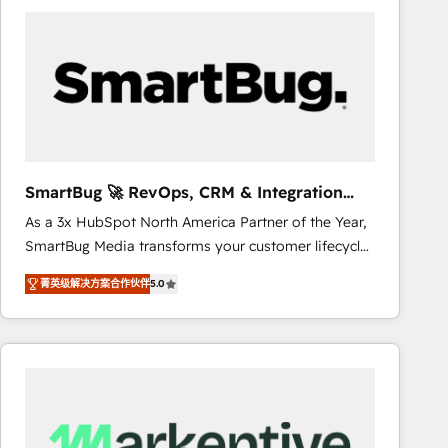
business systems. Built to serve growing mid-
market and enterprise organizations, our team
combines strong technical execution with real
business perspective. Many of our consultants have
scaled businesses themselves, giving us a practical
understanding of what owners and operators need
as their systems, data, and processes evolve. Since
2014, we’ve supported 1,400+ clients across a wide
SmartBug 🚀 RevOps, CRM & Integration
range of industries, including healthcare, software,
Experts
As a 3x HubSpot North America Partner of the Year,
B2B services, manufacturing, financial services and
SmartBug Media transforms your customer lifecycle
more. Whether clients are new to HubSpot or
into a revenue engine. Our unified ecosystem
expanding into more advanced use cases, we focus
菁英级解决方案合作伙伴
5.0
includes specialized divisions Globalia (AI &
on delivering clean, scalable, AI-ready systems that
Software) and Point Success Media (Paid Media),
create long-term value and a consistently strong
making this the official home for all three brands. 🔄
client experience.
Implementation & Integration - Seamless migrations
and system integrations powered by Globalia’s
technical development team. - 19 HubSpot-certified
trainers to drive platform adoption. 📈 Revenue