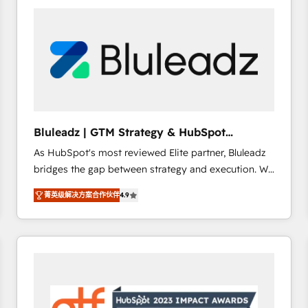
partner with scaling businesses across the UK to
design, implement, and optimise HubSpot so it
actually drives revenue, not just reports on it. Our
services include: - Choosing the right HubSpot
package for your business - Full CRM, Marketing, and
Sales Hub implementations - Custom dashboards
and reporting - Workflow automation and data
clean-up - Sales enablement and team training -
Bluleadz | GTM Strategy & HubSpot
Ongoing optimisation and RevOps support Based in
Implementation
As HubSpot's most reviewed Elite partner, Bluleadz
Leeds and London, we partner with SMEs across the
bridges the gap between strategy and execution. We
UK who are ready to turn HubSpot into the growth
don't just "set up tools" — we install the GTM
engine it’s meant to be.
菁英级解决方案合作伙伴
4.9
Operating System (GTM OS) to align your leadership
and engineer a portal that drives predictable
revenue velocity. 🚀 GTM Strategy & Alignment
Workshops & Sprints: Identify "Valleys of Death"
stalling growth. Fix your ICP, Math, and Story to stop
"accelerating a mess." ⚙️ Elite Engineering & AI
Scalable Architecture: Zero-technical-debt setup