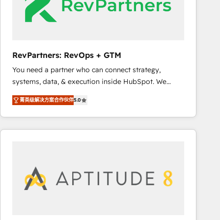
RevPartners: RevOps + GTM
You need a partner who can connect strategy,
systems, data, & execution inside HubSpot. We
bridge the gap where most agencies fall short by
菁英级解决方案合作伙伴
5.0
combining GTM strategy with technical execution to
solve the right problem with the right solution. As the
only firm in the world to hold Elite Partner
Accreditations with both HubSpot and Clay, our
clients gain a unique advantage in CRM architecture,
pipeline generation, data intelligence, and go-to-
market execution. Why B2B Businesses Choose RP: -
Secure: Soc2 compliant 🛡️ - Pricing: Implementations
starting at $1,5k 💵 - Speed: Launch in 14 days ⚡ -
Global: 75+ RPers across five continents 🌐 - Scale: