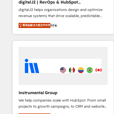
digitalJ2 | RevOps & HubSpot
AI, & maximize AEO with tailored AI services. 🧩
Implementations
digitalJ2 helps organizations design and optimize
Integrations: Extend HubSpot with custom
revenue systems that drive scalable, predictable
integrations, hosting, & maintenance.
growth. As a triple-accredited HubSpot Solutions
菁英级解决方案合作伙伴
5.0
Partner, we specialize in both strategic RevOps
planning and hands-on technical execution - building
the operational foundation companies need to
thrive. Industries we specialize in: - Manufacturing -
Healthcare - Financial Services - Managed IT (MSP) -
Franchises - Professional Services - And more! How
we help: ✔️ Full HubSpot implementations and portal
optimization ✔️ Data migrations, CRM architecture,
and reporting foundations ✔️ Custom integrations
and workflow automation ✔️ User adoption
programs, training, and enablement Through project-
Instrumental Group
based engagements and ongoing RevOps
We help companies scale with HubSpot. From small
partnerships, we guide organizations through the
projects to growth campaigns, to CRM and websites.
revenue maturity model - delivering the right
Hire an agency that's experienced in every inch of
improvements at the right time so operations