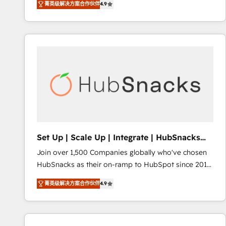
菁英级解决方案合作伙伴
4.9
HubSpot and willing to work hand-in-hand with your
evolve strategically and sustainably as the business
team to simplify the complex and build a better
grows.
experience for your team and customers.
Set Up | Scale Up | Integrate | HubSnacks
FlexPlan
Join over 1,500 Companies globally who've chosen
HubSnacks as their on-ramp to HubSpot since 2014
Simple pay-as-you-go plans that accelerate value...
菁英级解决方案合作伙伴
4.9
1️⃣ Set Up | Onboarding New or Check-fixing existing
HubSpot portals 2️⃣ Scale Up | 100% HubSpot Task
Execution... Global 24/7 ... All Experts 3️⃣ Integrate |
your entire Tech Stack with Custom Integrations