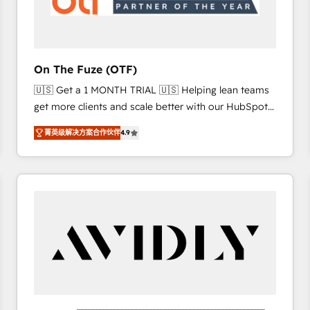
across all Hubs, validated by our 7 HubSpot
Accreditations. AI-Powered RevOps: Breeze AI,
custom AI agents, and high-integrity migrations for
total reporting clarity. Security & Compliance: SOC 2
On The Fuze (OTF)
Type I and HIPAA attested for enterprise-grade data
🇺🇸 Get a 1 MONTH TRIAL 🇺🇸 Helping lean teams
security. 🏆 Why Bluleadz? GTM OS Partner | 16+
get more clients and scale better with our HubSpot
Years Experience | 1,000+ Five-Star Reviews
Consulting & 'Done For You' Services. 🚀 Who We
菁英级解决方案合作伙伴
4.9
Work With 🚀 We help lean, growing companies: -
Win more business - Reduce no-shows - Improve
lead & deal conversion rates - Scale with less
headcount ...by using HubSpot's full capabilities. 🤓
What do you get? 🤓 Our client's are too busy to
learn the ins-and-outs of HubSpot. We give you a
Personal Consultant + Tech Team to handle the
heavy lifting of mapping out AND building your ideal
system. + Get best practices and 'don't know what
you don't know' recommendations to maximize
conversions! OTF is an Elite Partner (top 1% of