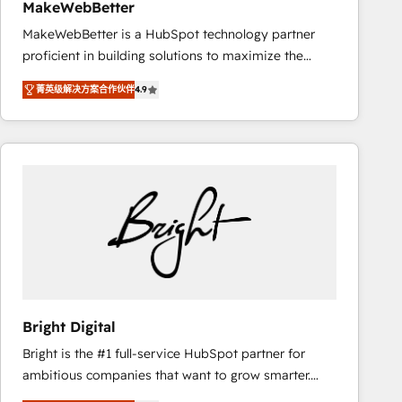
MakeWebBetter
MakeWebBetter is a HubSpot technology partner
proficient in building solutions to maximize the
operational efficiency of HubSpot. The fastest-
菁英级解决方案合作伙伴
4.9
growing tech-enabler & facilitator, MakeWebBetter,
hands you the blend of HubSpot expertise &
eminent solutions & integrations. Trust us to
streamline your HubSpot experience. 🚀HubSpot
Elite Partners with 10+ years of HubSpot experience
🤝HubSpot Premier Integration partner 🤝Google
Premier Partner 2023 🌟5 HubSpot Accreditations 🌟
Won HubSpot Theme Challenge 2021 🌟INBOUND’19
HubSpot Rising Star Why us? Harnessing the full
potential of the powerful HubSpot CRM. ✔️A team of
HubSpot experts backed by over 10+ years of
Bright Digital
HubSpot experience ✔️Flexible pricing models —
Bright is the #1 full-service HubSpot partner for
Hourly-fee (assigned one Dedicated HubSpot
ambitious companies that want to grow smarter.
Admin); Monthly-fee (HubSpot Admin + Project
From HubSpot onboarding, to training, from
Manager); and Fixed Project Cost (as per