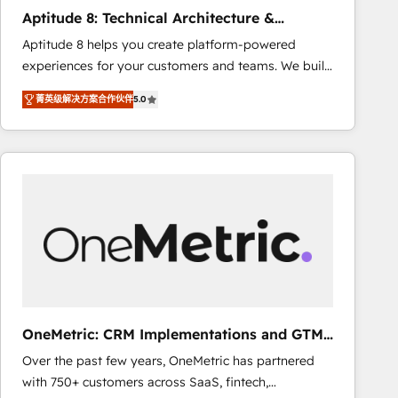
Largest organically grown & fastest tiering Elite
Aptitude 8: Technical Architecture &
HubSpot Partner 🪴 - Sales Hub: More
Deployment
Aptitude 8 helps you create platform-powered
implementations than any other Partner 💻 -
experiences for your customers and teams. We build
Migrations: We convert Salesforce addicts to
multi-hub solutions and orchestrate operations
HubSpot evangelists 🧡 Don't hire a marketing
菁英级解决方案合作伙伴
5.0
across your entire tech stack. Aptitude 8 is trusted
agency for an Ops problem. Don't hire a technical
by top brands such as Lenovo, Bluetooth,
agency for a growth problem. Hire a partner built to
International Sports Sciences Association, SXSW,
solve both.
Notion, Soundcloud, American Nurses Association,
Randstad, Uber Freight, and HubSpot itself. We have
the largest technical consulting team of any HubSpot
partner and expertise across operational strategy,
business-first process building, system integration,
custom development, and extensibility. When you
work with Aptitude 8, you get a team – not an
individual – with embedded consulting, strategy,
OneMetric: CRM Implementations and GTM
development, and project management. We have
engineering
Over the past few years, OneMetric has partnered
100% US-based, FTE team members. We offer
with 750+ customers across SaaS, fintech,
project-based and managed services engagements