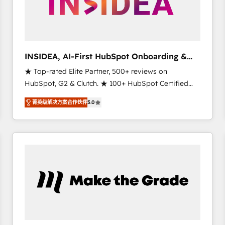
INSIDEA, AI-First HubSpot Onboarding &
RevOps
★ Top-rated Elite Partner, 500+ reviews on
HubSpot, G2 & Clutch. ★ 100+ HubSpot Certified
Experts & Trainers across the team ★ 1,500+
菁英级解决方案合作伙伴
5.0
implementations across five continents ★ AI-First,
RevOps-led, Onboarding obsessed ★ Company of
the Year 2024/25 INSIDEA helps growing companies
turn HubSpot into a revenue engine. We onboard
your team, migrate your data, and build AI-powered
workflows that drive adoption from week one, in
your time zone. What we do ➤ Onboarding: Live in
weeks, with workflows built around your business,
not a template. ➤ Migration: Move from any legacy
CRM. Zero downtime, full data integrity. ➤