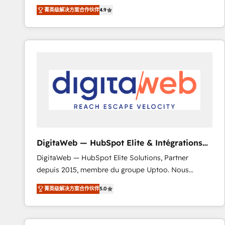
recomposer le marché. Seules survivront les
votre projet HubSpot, contactez notre équipe pour
菁英级解决方案合作伙伴
4.9
entreprises qui auront réussi leur transformation. Le
un échange dédié.
problème ? 58% des dirigeants savent que l'IA est
vitale pour leur survie. Mais 57% n'ont aucune
stratégie. Et 43% ne maîtrisent même pas leurs
données. C'est le paradoxe français : conscience
totale, action nulle. La solution s'appelle l'Entreprise
Augmentée. Ce n'est pas une entreprise qui utilise
l'IA. C'est une organisation qui a réussi la symbiose
entre l'expertise humaine et l'intelligence artificielle.
Pas pour remplacer l'humain, mais pour l'augmenter.
Chez Ideagency, nous accompagnons cette
DigitaWeb — HubSpot Elite & Intégrations
transformation. D'abord les fondations : des
ERP
DigitaWeb — HubSpot Elite Solutions, Partner
données unifiées, des processus alignés. Ensuite
depuis 2015, membre du groupe Uptoo. Nous
l'augmentation : l'IA là où elle crée de la valeur. Et
aidons les ETI et PME B2B à unifier Marketing,
surtout : l'humain qui reste au centre. Parce que la
菁英级解决方案合作伙伴
5.0
Ventes et Service sur HubSpot grâce à la Revenue
vraie performance vient de l'intérieur. Act Inside.
Architecture : alignement des équipes, pipeline
Stand Out.
prévisible, croissance mesurable. 🔌 Intégrations