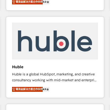
菁英级解决方案合作伙伴
5.0
implementations for mid-market & enterprise
companies. We are woman-owned, powered by
coffee, and we ❤️ dogs. We produce award-winning
work for our clients. 🏆2023 Technical Expertise
Impact Award 🏆2022 Technical Expertise Impact
Award 🏆2022 Platform Migration Excellence Impact
Award 🏆2020 Elite Solutions Partner 🏆2019
Integrations HubSpot Impact Award 🏆2019
Marketing Enablement HubSpot Impact Award 🏆
2018 Website Design HubSpot Impact Award 🏆2017
Website Design HubSpot Impact Award 🏆2016
Huble
Growth-Driven Design Agency of the Year 🏆2016
Huble is a global HubSpot, marketing, and creative
Sales Enablement HubSpot Impact Award 🏆2015
consultancy working with mid-market and enterprise
Growth-Driven Design Agency of the Year 🏆2015
businesses. We go beyond implementation, shaping
Became the 5th Agency to reach Diamond 🏆2014
菁英级解决方案合作伙伴
4.9
the strategy, processes, and teams that turn
HubSpot COS Performance Award 🏆2014 HubSpot
HubSpot into a genuine growth engine. Named
COS Design Award 🏆2013 HubSpot Marketplace
HubSpot's Global Partner of the Year in 2024,
Provider of the Year 🏆2011 Became a HubSpot
consistently ranked among their top 5 partners