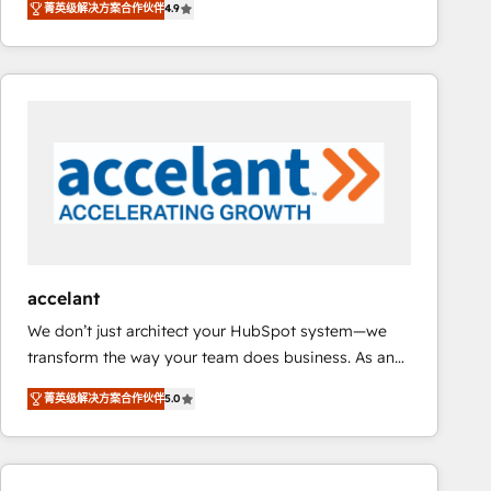
菁英级解决方案合作伙伴
4.9
developing a new website to lead generation and
requirement). ✔️Helped over 25,000+ customers so
digital marketing; we do it all (and with great
far with our HubSpot solutions. ✔️Bespoke apps &
results)! In short, our services include: - HubSpot
on-demand bundle services. Connect with us today!
consultancy: onboarding, training, data migration -
HubSpot development: websites, custom modules,
integrations - Marketing & sales solutions: digital
marketing, advertising, campaigns, content and
design We connect people, data and technology to
improve customer experiences. With our bright
people, exciting ideas and can-do mentality, we
ensure revenue growth on a daily basis. So tell us
accelant
your challenge; our passionate and growth driven
We don’t just architect your HubSpot system—we
team of 100+ experts is ready for you! Driving digital
transform the way your team does business. As an
growth | www.brightdigital.com
Elite HubSpot Solutions Partner, we specialize in
菁英级解决方案合作伙伴
5.0
creating tailored, end-to-end CRM solutions that
accelerate growth, improve operational efficiency,
and ensure faster time to value on HubSpot. What
sets us apart? Our people-centric approach. From