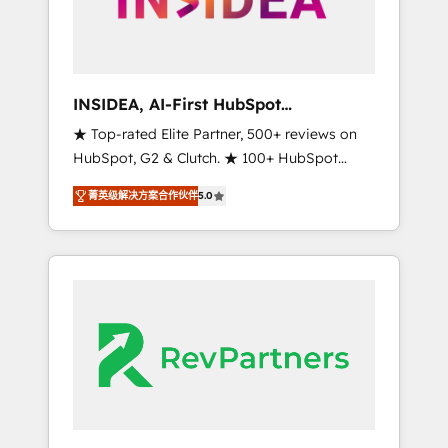
integrated marketing campaigns, & RevOps
frameworks that fuel long-term success We
connect the entire customer lifecycle through
seamless integrations, ensure long-term
INSIDEA, AI-First HubSpot
adoption with change-management
Onboarding & RevOps
★ Top-rated Elite Partner, 500+ reviews on
programs, and align marketing, sales, and
HubSpot, G2 & Clutch. ★ 100+ HubSpot
service to drive sustainable growth With 6
Certified Experts & Trainers across the team
key HubSpot accreditations and experience
菁英级解决方案合作伙伴
5.0
★ 1,500+ implementations across five
across hundreds of organizations in dozens
continents ★ AI-First, RevOps-led,
of industries, there’s a good chance one of
Onboarding obsessed ★ Company of the
our globally integrated teams has worked
Year 2024/25 INSIDEA helps growing
with clients just like you Let’s explore
companies turn HubSpot into a revenue
whether S2 is the partner you’ve been
engine. We onboard your team, migrate your
looking for...and get your next big initiative
data, and build AI-powered workflows that
moving!
drive adoption from week one, in your time
zone. What we do ➤ Onboarding: Live in
weeks, with workflows built around your
business, not a template. ➤ Migration: Move