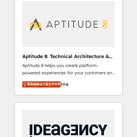
l'international, nous travaillons avec des ETI
contactez notre équipe pour un échange
ambitieuses, des grands groupes voulant
dédié.
aller au-delà d’une simple transformation
digitale et des startups florissantes. Nos 3
grandes expertises sont : ➤ L’intégration de
CRM et de méthodologie RevOps pour
aligner les équipes marketing, commerciales
et support client (data migration,
Aptitude 8: Technical Architecture &
synchronisation API, audit et maintenance) ➤
Deployment
Aptitude 8 helps you create platform-
La création de sites internet de conversion
powered experiences for your customers and
qui transforment les visiteurs en
teams. We build multi-hub solutions and
opportunités d'affaires ➤ La mise en place
菁英级解决方案合作伙伴
5.0
orchestrate operations across your entire
de stratégies d'acquisition marketing (SEO,
tech stack. Aptitude 8 is trusted by top
SEA, inbound, automatisation marketing,
brands such as Lenovo, Bluetooth,
ABM, IA, emailing) Informations clés : - 10 ans
International Sports Sciences Association,
d'expérience - 100+ intégrations CRM
SXSW, Notion, Soundcloud, American Nurses
HubSpot réussies - 40 experts conseil - 150
Association, Randstad, Uber Freight, and
certifications HubSpot cumulées
HubSpot itself. We have the largest technical