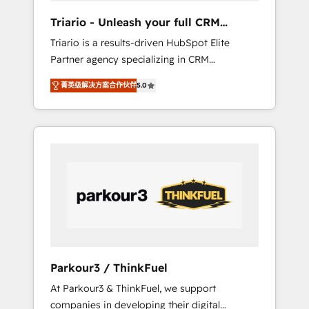
way for customers!" - Yamini Rangan, CEO of
Triario - Unleash your full CRM
HubSpot “Our experience with the team at
potential
Triario is a results-driven HubSpot Elite
Blue Frog has been nothing short of
Partner agency specializing in CRM
extraordinary. Their years of experience and
implementations & migrations, Revenue
quality of skilled staff has earned them a
菁英级解决方案合作伙伴
5.0
Operations, Custom Integrations, Custom AI
trusted reputation within the HubSpot
agents and AI-ready Website Design With
ecosystem as a reliable partner capable of
over 15 years of experience, we help
delivering remarkable experiences for our
companies bridge the gap between
most sophisticated clients.” - Brian Garvey,
marketing, sales, and customer success
VP, Solutions Partner Program, HubSpot.
through smart automation, data hygiene, and
tailored HubSpot solutions. Our clients
choose us because we blend the expertise of
a global consultancy with the care and agility
of a boutique firm. At Triario, we’re big
enough to deliver but small enough to listen.
Parkour3 / ThinkFuel
Our Services: HubSpot implementations &
At Parkour3 & ThinkFuel, we support
data migration Custom AI agents Revenue
companies in developing their digital
Operations API integrations AI-ready Website