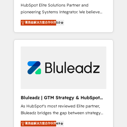
HubSpot Elite Solutions Partner and
processes evolve. Since 2014, we’ve
pioneering Systems Integrator. We believe
supported 1,400+ clients across a wide range
technology should serve business strategy,
of industries, including healthcare, software,
菁英级解决方案合作伙伴
5.0
not the other way around. Every engagement
B2B services, manufacturing, financial
begins with clear objectives, customer
services and more. Whether clients are new
journey mapping, and measurable KPIs. Only
to HubSpot or expanding into more
then we architect solutions. The question is
advanced use cases, we focus on delivering
never which features to activate, but which
clean, scalable, AI-ready systems that create
outcomes to deliver. -SYSTEM INTEGRATION-
long-term value and a consistently strong
Connectors, workflows, and data
client experience.
architectures that make HubSpot the
operational hub, integrated with SAP,
Microsoft Dynamics, custom ERPs, and any
enterprise platform. Proprietary apps extend
Bluleadz | GTM Strategy & HubSpot
HubSpot beyond standard configurations. -
Implementation
As HubSpot's most reviewed Elite partner,
AI-FIRST- AI across customer-facing
Bluleadz bridges the gap between strategy
operations to accelerate decisions,
and execution. We don't just "set up tools" —
streamline processes, and unlock efficiency
菁英级解决方案合作伙伴
4.9
we install the GTM Operating System (GTM