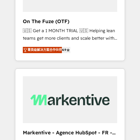
ABM: Drive pipeline with inbound, ABM, AEO,
SEO, & paid media that fuel growth. 👩‍💻Web
Design: Build high-performing websites with
On The Fuze (OTF)
UX, messaging, & conversion strategy that
🇺🇸 Get a 1 MONTH TRIAL 🇺🇸 Helping lean
drive results. 🤖AI Strategy: Activate Breeze
teams get more clients and scale better with
Agents, configure HubSpot AI, & maximize
our HubSpot Consulting & 'Done For You'
AEO with tailored AI services. 🧩Integrations:
菁英级解决方案合作伙伴
4.9
Services. 🚀 Who We Work With 🚀 We help
Extend HubSpot with custom integrations,
lean, growing companies: - Win more
hosting, & maintenance. As HubSpot’s only
business - Reduce no-shows - Improve lead
Elite Partner with all 8 Accreditations and a 3×
& deal conversion rates - Scale with less
Partner of the Year, New Breed turns
headcount ...by using HubSpot's full
HubSpot into your engine for measurable,
capabilities. 🤓 What do you get? 🤓 Our
durable growth.
client's are too busy to learn the ins-and-outs
of HubSpot. We give you a Personal
Consultant + Tech Team to handle the heavy
lifting of mapping out AND building your
ideal system. + Get best practices and 'don't
Markentive - Agence HubSpot - FR -
know what you don't know'
EN