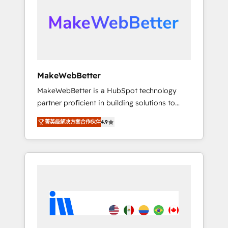
From multi-region migrations to AI-powered
automation, we turn complexity into clarity,
human at global scale. 🏆 HubSpot’s CEO
called us “the partner of the future.” Others
agree it is proof of trust built through
measurable impact.
MakeWebBetter
MakeWebBetter is a HubSpot technology
partner proficient in building solutions to
maximize the operational efficiency of
菁英级解决方案合作伙伴
4.9
HubSpot. The fastest-growing tech-enabler &
facilitator, MakeWebBetter, hands you the
blend of HubSpot expertise & eminent
solutions & integrations. Trust us to
streamline your HubSpot experience. 🚀
HubSpot Elite Partners with 10+ years of
HubSpot experience 🤝HubSpot Premier
Integration partner 🤝Google Premier Partner
2023 🌟5 HubSpot Accreditations 🌟Won