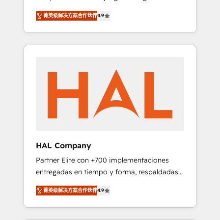
strategies by leveraging technologies and
design Let’s turn your CRM into your growth
菁英级解决方案合作伙伴
4.9
automating their marketing and sales
engine!
processes to generate growth. Our offer
spans from Strategy to Operations. We
specialize in CRM onboarding and
implementation, web design, sales &
marketing automation, and digital marketing.
With extensive experience working with tech
companies and manufacturers since 2002,
we are committed to empowering our clients
and developing their autonomy. Get to grips
with HubSpot through guided
HAL Company
implementation and seamless integration of
Partner Elite con +700 implementaciones
the CRM platform into your digital
entregadas en tiempo y forma, respaldadas
ecosystem. Would you like support in
por 6 acreditaciones de HubSpot y un
deploying your inbound marketing strategy?
菁英级解决方案合作伙伴
4.9
equipo de 6 Certified Trainers avalados por
We'll provide support tailored to your needs
HubSpot Academy. Acompañamos a las
and sales objectives. With 125+ certifications,
empresas en cada etapa de su crecimiento