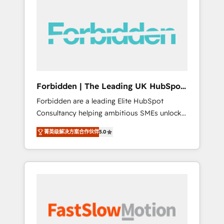
(Divalto, Sage X3, Cegid, Pennylane,
Dynamics..), VOIP (Aircall, Ringover, Modjo),
Shopify, Oneflow. 💻 Développements
custom : CRM UI Extensions (React),
Serverless Node.js, Custom Objects, thèmes
HubL, agents IA & Breeze AI. 🎯 Secteurs :
Industrie, Distribution B2B, SaaS, Services
Forbidden | The Leading UK HubSpot
B2B, Immobilier, Viticulture, Finance. 🚀 Nos
Consultancy
Forbidden are a leading Elite HubSpot
livrables : migration sécurisée,
Consultancy helping ambitious SMEs unlock
implémentation Marketing + Sales + Service
the full potential of HubSpot. Too many
Hub, synchronisation ERP ↔ HubSpot temps
菁英级解决方案合作伙伴
5.0
businesses invest in HubSpot but never see
réel, formation équipes. 🏆 +350 projets
the ROI they expected due to poor adoption,
livrés. Accrédités HubSpot CRM
messy data, and disconnected teams getting
Implementation, Data Migration & Custom
in the way. That’s where we come in. We
Integration. 📩 Parlons de votre projet →
partner with scaling businesses across the UK
digitaweb.com
to design, implement, and optimise HubSpot
so it actually drives revenue, not just reports
on it. Our services include: - Choosing the