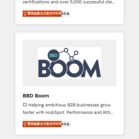
certifications and over 5,000 successful client
confidence and achieve a unified, data-
engagements, Vonazon turns marketing
driven approach to customer engagement.
菁英级解决方案合作伙伴
5.0
complexity into measurable, scalable growth.
From onboarding to enterprise-grade
campaigns, our in-house team builds scalable
strategies that drive long-term revenue. ⚙️
HubSpot Integration & Optimization •
Seamless CRM, CMS, and automation setup •
Complex platform migrations and data
cleanups • Custom APIs and third-party
integrations 📈 End-to-End Revenue
Acceleration • Lifecycle marketing and
pipeline growth programs • Sales enablement
BBD Boom
tools and CRM optimization • Retention
💥 Helping ambitious B2B businesses grow
strategies with customer journey mapping 🏅
faster with HubSpot. Performance and ROI
Elite-Level HubSpot Execution • 750+
focused. 💥 BBD Boom is the HubSpot
onboardings and 2,000+ implementations •
菁英级解决方案合作伙伴
5.0
partner that can help you to HubSpot Better.
Deep expertise across marketing, sales, and
We work with your teams to solve all your
service hubs • Built-in flexibility for startups