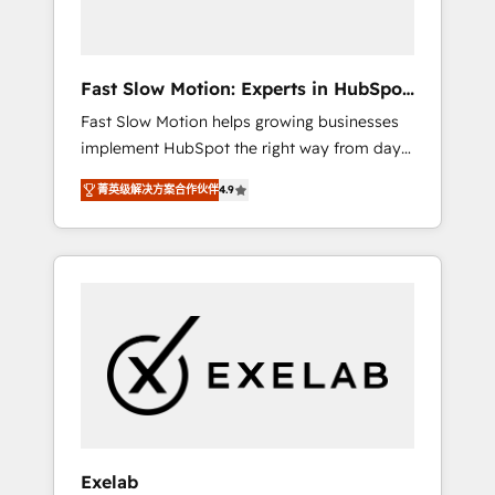
right HubSpot package for your business -
Full CRM, Marketing, and Sales Hub
implementations - Custom dashboards and
Fast Slow Motion: Experts in HubSpot
reporting - Workflow automation and data
& Salesforce
Fast Slow Motion helps growing businesses
clean-up - Sales enablement and team
implement HubSpot the right way from day
training - Ongoing optimisation and RevOps
one — with the flexibility to scale as
support Based in Leeds and London, we
菁英级解决方案合作伙伴
4.9
complexity increases. Highly certified in both
partner with SMEs across the UK who are
HubSpot and Salesforce, we bring deep
ready to turn HubSpot into the growth
experience in CRM implementation,
engine it’s meant to be.
integrations, and data migration across
modern business systems. Built to serve
growing mid-market and enterprise
organizations, our team combines strong
technical execution with real business
perspective. Many of our consultants have
scaled businesses themselves, giving us a
practical understanding of what owners and
Exelab
operators need as their systems, data, and