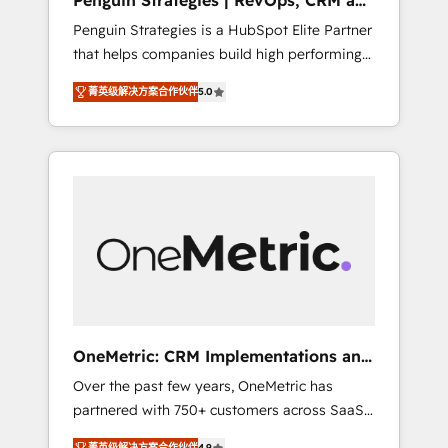
Penguin Strategies | RevOps, CRM and
Pas pour remplacer l'humain, mais pour
AI
Penguin Strategies is a HubSpot Elite Partner
l'augmenter. Chez Ideagency, nous
that helps companies build high performing
accompagnons cette transformation. D'abord
revenue operations across complex sales
les fondations : des données unifiées, des
菁英级解决方案合作伙伴
5.0
cycles, multi system environments and global
processus alignés. Ensuite l'augmentation :
SaaS or manufacturing teams. Trusted by
l'IA là où elle crée de la valeur. Et surtout :
leading enterprises and fast growing scale
l'humain qui reste au centre. Parce que la
ups including Sony, Rapyd, Fiverr, XM Cyber,
vraie performance vient de l'intérieur. Act
Bridgepointe Technologies, EMA Design
Inside. Stand Out.
Automation and Uptive. 📊 RevOps & data
architecture 🔗 CRM migrations & End to end
integrations 🤖 AI workflows & enrichment 📘
Team enablement & company-wide adoption
We create HubSpot environments that teams
use with confidence and that leadership can
OneMetric: CRM Implementations and
rely on for scalable revenue insights.
GTM engineering
Over the past few years, OneMetric has
partnered with 750+ customers across SaaS,
fintech, healthcare, real estate, and other
菁英级解决方案合作伙伴
4.9