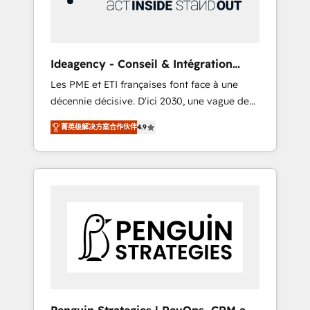
consulting team of any HubSpot partner and
expertise across operational strategy,
business-first process building, system
integration, custom development, and
Ideagency - Conseil & Intégration
extensibility. When you work with Aptitude 8,
HubSpot
Les PME et ETI françaises font face à une
you get a team – not an individual – with
décennie décisive. D'ici 2030, une vague de
embedded consulting, strategy,
consolidation va recomposer le marché.
development, and project management. We
菁英级解决方案合作伙伴
4.9
Seules survivront les entreprises qui auront
have 100% US-based, FTE team members.
réussi leur transformation. Le problème ?
We offer project-based and managed
58% des dirigeants savent que l'IA est vitale
services engagements that include new
pour leur survie. Mais 57% n'ont aucune
HubSpot implementations, migrations from
stratégie. Et 43% ne maîtrisent même pas
other platforms, systems integration,
leurs données. C'est le paradoxe français :
extensibility, custom development, and
conscience totale, action nulle. La solution
ongoing RevOps support.
s'appelle l'Entreprise Augmentée. Ce n'est pas
une entreprise qui utilise l'IA. C'est une
organisation qui a réussi la symbiose entre
l'expertise humaine et l'intelligence artificielle.