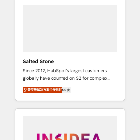
Salted Stone
Since 2012, HubSpot’s largest customers
globally have counted on S2 for complex
migrations, change management, systems
菁英级解决方案合作伙伴
5.0
integration, and creative solutions that
deliver measurable impact and transform
brand experiences As one of the few full-
service creative agencies in the HubSpot
ecosystem, we blend strategy, technology, &
award-winning design to build scalable,
globally regionalized HubSpot websites,