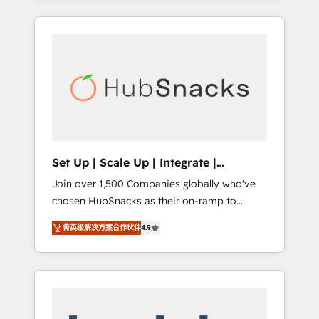
Agency of the Year 🏆2015 Became the 5th
it all (and with great results)! In short, our
Agency to reach Diamond 🏆2014 HubSpot
services include: - HubSpot consultancy:
COS Performance Award 🏆2014 HubSpot
onboarding, training, data migration -
COS Design Award 🏆2013 HubSpot
HubSpot development: websites, custom
Marketplace Provider of the Year 🏆2011
modules, integrations - Marketing & sales
Became a HubSpot Partner 📆Founded in
solutions: digital marketing, advertising,
1997
campaigns, content and design We connect
people, data and technology to improve
customer experiences. With our bright
Set Up | Scale Up | Integrate |
people, exciting ideas and can-do mentality,
HubSnacks FlexPlan
Join over 1,500 Companies globally who've
we ensure revenue growth on a daily basis.
chosen HubSnacks as their on-ramp to
So tell us your challenge; our passionate and
HubSpot since 2014 Simple pay-as-you-go
growth driven team of 100+ experts is ready
菁英级解决方案合作伙伴
4.9
plans that accelerate value... 1️⃣ Set Up |
for you! Driving digital growth |
Onboarding New or Check-fixing existing
www.brightdigital.com
HubSpot portals 2️⃣ Scale Up | 100% HubSpot
Task Execution... Global 24/7 ... All Experts 3️⃣
Integrate | your entire Tech Stack with