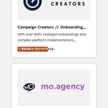
and implement your processes and skilfully
bring your revenue infrastructure to life. Our
collaborative approach keeps you in control
whilst we plan and support the route to your
revenue goals. We have successfully
Campaign Creators // Onboarding,
supported over 500 organisations with
CRM Migration
With over 600+ HubSpot onboardings and
HubSpot implementation, optimisation,
complex platform implementations
training, and adoption assurance. Our tried
delivered, CC is the go-to Elite Solutions
and tested Roadmap methodology will
菁英级解决方案合作伙伴
4.9
Partner for businesses ready to migrate,
ensure that you receive the best deployment
replatform, and scale smarter. We specialize
experience possible. Whether you are new to
in high-impact CRM and CMS migrations and
HubSpot or seeking to turn around a poor
onboarding from platforms like Salesforce,
install, our team have the change
NetSuite, Zoho, Pardot, Marketo, Microsoft
management expertise to deliver the
Dynamics, Wix, WordPress and legacy CRMs,
solutions you need.
turning fragmented systems into unified,
growth-ready HubSpot architectures that
accelerate revenue operations and
performance. - Multi-object CRM migration,