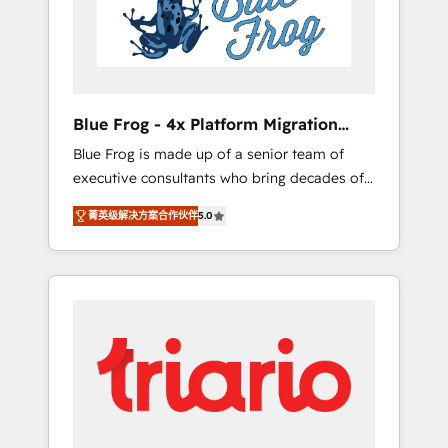
expertise to drive your business forward.
Since 2015 we are fully dedicated to
HubSpot and with an experienced team
(50+), we work with reputable companies in
B2B sectors such as manufacturing, SaaS and
Blue Frog - 4x Platform Migration
business services. We prepare a customized
Award Winner
Blue Frog is made up of a senior team of
business case that demonstrates the value
executive consultants who bring decades of
and impact of your digital transformation,
relevant, real world experience to our client
including a detailed financial rationale with a
菁英级解决方案合作伙伴
5.0
engagements. "Blue Frog is a top, trusted
focus on ROI and TCO. As a trusted extension
partner in HubSpot's ecosystem for a reason.
of your team, we believe in the power of
Their team brings over a decade of
partnership. Together, we embark on a
experience to the table, along with deep
transformational journey that sets your
knowledge of the HubSpot platform and
business up for long-term success. Unlock
strategies for driving growth. They are
your business. If not now, when?
committed to helping our customers grow
and finding solutions that fit their unique
business needs. We are thrilled to have Blue
Frog in the HubSpot ecosystem leading the