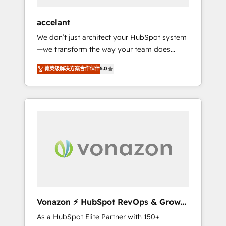
offices and consulting teams in the UK, USA,
Canada, Germany, France, Belgium,
accelant
Singapore, and South Africa. Certified
We don’t just architect your HubSpot system
compliant with ISO/IEC 27001:2022 and ISO
—we transform the way your team does
9001:2015 across all seven international
business. As an Elite HubSpot Solutions
offices and 175+ employees.
菁英级解决方案合作伙伴
5.0
Partner, we specialize in creating tailored,
end-to-end CRM solutions that accelerate
growth, improve operational efficiency, and
ensure faster time to value on HubSpot.
What sets us apart? Our people-centric
approach. From day one, our team takes the
time to deeply understand your unique
needs, crafting custom strategies that deliver
impactful results. Our mission is to empower
you to unlock HubSpot’s full potential—faster.
Through expert training, unmatched
Vonazon ⚡ HubSpot RevOps & Growth
responsiveness, and ongoing support, we
Strategy Experts
As a HubSpot Elite Partner with 150+
equip your team to adopt new systems with