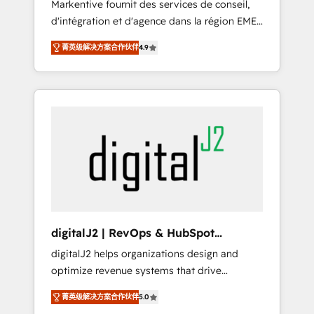
Markentive fournit des services de conseil,
recommendations to maximize conversions!
d'intégration et d'agence dans la région EMEA
OTF is an Elite Partner (top 1% of 6,500+
et North America. Avec plus de 115 experts en
Partners) and was named 2023 HubSpot
菁英级解决方案合作伙伴
4.9
marketing automation, Growth, Revops, CRM
Partner of the Year 💥 Trusted by 2,500+
et webdesign. Markentive is both a
companies to help them scale and close
consulting firm, a digital agency and an
more business, by using HubSpot (the right
integrator. With over 115 experts in marketing
way). ⭐️ Here's more info:
automation, growth, revops, CRM and
www.onthefuze.com/hubspot-admin Contact
webdesign (We focus on EMEA - USA
us to learn more!
customers).
digitalJ2 | RevOps & HubSpot
Implementations
digitalJ2 helps organizations design and
optimize revenue systems that drive
scalable, predictable growth. As a triple-
菁英级解决方案合作伙伴
5.0
accredited HubSpot Solutions Partner, we