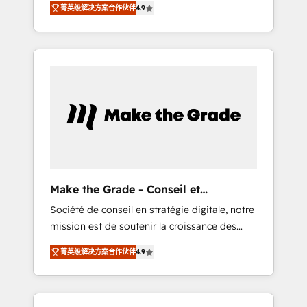
HubSpot Partner 🪴 - CRM: More Sales Hub
菁英级解决方案合作伙伴
4.9
avec d’autres outils (ERP, téléphonie, etc.) •
implementations than any other Partner 💻 -
Alignement des équipes grâce à un outil et
Salesforce: We convert SFDC addicts to
des données partagées • Amélioration de la
HubSpot evangelists 🧡 Don't pick a
collecte et de l’analyse des données pour des
marketing or technical agency for a GTM
décisions éclairées • Optimisation de
engineer’s job. The choice is yours. Start
l’efficacité et de la productivité des équipes
winning.
Notre équipe de 30 consultants certifiés
HubSpot aborde chaque projet avec un
engagement total, alignant processus métiers
et technologie, et guidant vos équipes à
travers le changement, tout en centrant vos
Make the Grade - Conseil et
objectifs d’entreprise. Grâce à une
intégrateur HubSpot
Société de conseil en stratégie digitale, notre
méthodologie éprouvée auprès de plus de
mission est de soutenir la croissance des
400 clients, nous comprenons rapidement
entreprises B2B à travers l’acquisition de
vos enjeux et intégrons parfaitement
菁英级解决方案合作伙伴
4.9
nouveaux clients, l'intégration CRM et le
HubSpot dans votre organisation. Pour toute
développement des revenus auprès de vos
question technique ou besoin de
comptes existants. En France et à
structuration de votre projet HubSpot,