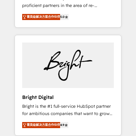
proficient partners in the area of re-
platforming, website design & development.
菁英级解决方案合作伙伴
5.0
We specialize in multi-hub implementations
for mid-market & enterprise companies. We
are woman-owned, powered by coffee, and
we ❤️ dogs. We produce award-winning work
for our clients. 🏆2023 Technical Expertise
Impact Award 🏆2022 Technical Expertise
Impact Award 🏆2022 Platform Migration
Excellence Impact Award 🏆2020 Elite
Solutions Partner 🏆2019 Integrations
HubSpot Impact Award 🏆2019 Marketing
Enablement HubSpot Impact Award 🏆2018
Bright Digital
Website Design HubSpot Impact Award 🏆
Bright is the #1 full-service HubSpot partner
2017 Website Design HubSpot Impact Award
for ambitious companies that want to grow
🏆2016 Growth-Driven Design Agency of the
smarter. From HubSpot onboarding, to
Year 🏆2016 Sales Enablement HubSpot
菁英级解决方案合作伙伴
4.9
training, from developing a new website to
Impact Award 🏆2015 Growth-Driven Design
lead generation and digital marketing; we do