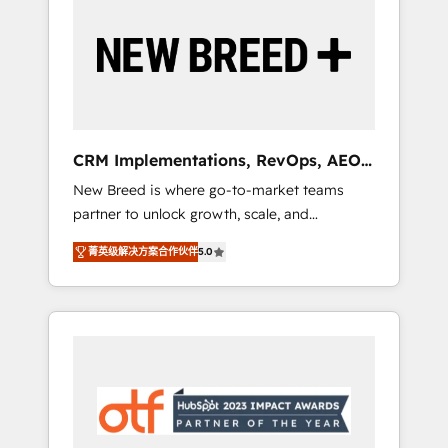
Implementation & Integration - Seamless
migrations and system integrations powered
by Globalia’s technical development team. -
19 HubSpot-certified trainers to drive
platform adoption. 📈 Revenue Generation -
Full-funnel marketing and high-performance
advertising via Point Success Media. - Expert
CRM Implementations, RevOps, AEO
deployment of Breeze AI and custom agents
+ Web, Demand Gen
New Breed is where go-to-market teams
to automate growth. 🏆 Elite Excellence - 8
partner to unlock growth, scale, and
platform accreditations and deep HIPAA-
transformation. We help companies activate
compliance expertise. - A team of 250+
菁英级解决方案合作伙伴
5.0
HubSpot’s AI-powered customer platform
experts dedicated to your resilient growth.
and operationalize HubSpot’s Loop
Marketing framework through expert-led
services, smart agents, and purpose-built
apps, tailored to your business. Together, we
unlock results, fast. ⚙️CRM & RevOps: Align all
Hubs to your buyer journey for clean data,
scalability, & reporting. 🎯Demand Gen &