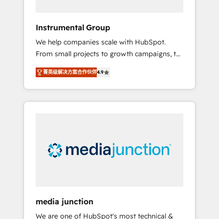
HubSpot Theme Challenge 2021 🌟
INBOUND’19 HubSpot Rising Star Why us?
Instrumental Group
Harnessing the full potential of the powerful
We help companies scale with HubSpot.
HubSpot CRM. ✔️A team of HubSpot experts
From small projects to growth campaigns, to
backed by over 10+ years of HubSpot
CRM and websites. Hire an agency that's
experience ✔️Flexible pricing models —
菁英级解决方案合作伙伴
4.9
experienced in every inch of HubSpot and
Hourly-fee (assigned one Dedicated
willing to work hand-in-hand with your team
HubSpot Admin); Monthly-fee (HubSpot
to simplify the complex and build a better
Admin + Project Manager); and Fixed Project
experience for your team and customers.
Cost (as per requirement). ✔️Helped over
25,000+ customers so far with our HubSpot
solutions. ✔️Bespoke apps & on-demand
bundle services. Connect with us today!
media junction
We are one of HubSpot's most technical &