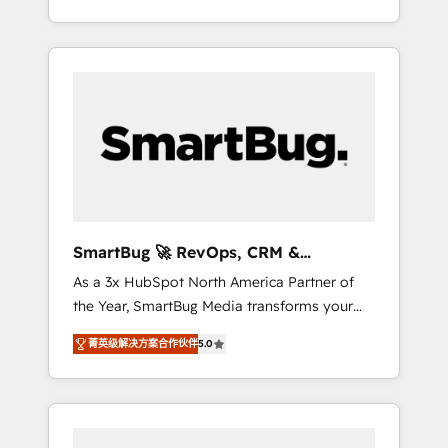
at scale. From predictive intelligence to
OS) to align your leadership and engineer a
conversational AI, we turn data into action
portal that drives predictable revenue
and automation into competitive advantage.
velocity. 🚀 GTM Strategy & Alignment
✦ 150+ implementations ✦ 100+
Workshops & Sprints: Identify "Valleys of
certifications ✦ 7 accreditations
Death" stalling growth. Fix your ICP, Math,
and Story to stop "accelerating a mess." ⚙️
Elite Engineering & AI Scalable Architecture:
Zero-technical-debt setup across all Hubs,
validated by our 7 HubSpot Accreditations.
AI-Powered RevOps: Breeze AI, custom AI
SmartBug 🚀 RevOps, CRM &
agents, and high-integrity migrations for total
Integration Experts
As a 3x HubSpot North America Partner of
reporting clarity. Security & Compliance: SOC
the Year, SmartBug Media transforms your
2 Type I and HIPAA attested for enterprise-
customer lifecycle into a revenue engine. Our
grade data security. 🏆 Why Bluleadz? GTM
菁英级解决方案合作伙伴
5.0
unified ecosystem includes specialized
OS Partner | 16+ Years Experience | 1,000+
divisions Globalia (AI & Software) and Point
Five-Star Reviews
Success Media (Paid Media), making this the
official home for all three brands. 🔄