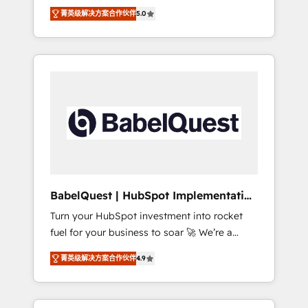
organise that complexity, so your team can
Award - Platform Migration Excellence
菁英级解决方案合作伙伴
5.0
put HubSpot to work... Welcome to our
HubSpot Impact Award - Platform Excellence
Profile! We help with: • CRM implementation,
40+ full-time HubSpot professionals. 100s of
reports, workflows, and team training • CRM
certifications and accreditations with
migration from Salesforce, Pipedrive,
HubSpot.
Dynamics and others • Technical projects
including custom API integrations • AI
governance for HubSpot-centred operations
A little about us: • Boutique 'Elite' team of 12 •
150+ clients across Sales Hub, Marketing
Hub, Service Hub, Data Hub and CMS •
ISO/IEC 27001:2022, ISO 9001:2015, and ISO
BabelQuest | HubSpot Implementation
42001:2023 certified - the AI management
& Consultancy
Turn your HubSpot investment into rocket
standard • GuardHub: our AI governance
fuel for your business to soar 🚀 We’re a
framework, built on ISO 42001 Ready for the
team of accredited HubSpot experts ready
next step? Click the 👈 '𝗖𝗼𝗻𝘁𝗮𝗰𝘁 𝗯𝘂𝘀𝗶𝗻𝗲𝘀𝘀'
菁英级解决方案合作伙伴
4.9
to help you. We can implement the platform
button to get in touch (𝘸𝘦'𝘳𝘦 𝘴𝘶𝘱𝘦𝘳
into complex business environments,
𝘳𝘦𝘴𝘱𝘰𝘯𝘴𝘪𝘷𝘦)
optimise what you've got and make sure you