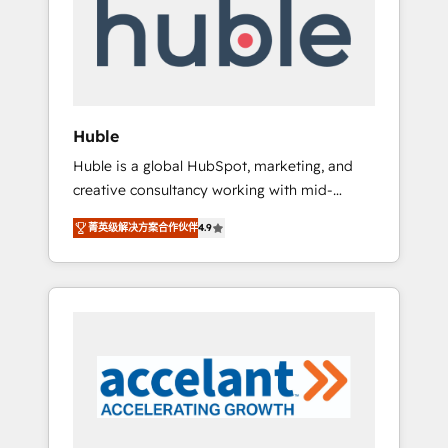
Custom Integrations Slash months from your
API Integration project... ⬅️ Click "Contact
Business" ⬅️ to access 150+ Kickstart
Integration templates that put HubSpot in
the center of your tech stack, syncing... 🛍️
Shopify or WooCommerce 💲 Stripe or
Huble
Paypal 💰 Sage or Netsuite 🤖 Google or
Huble is a global HubSpot, marketing, and
Microsoft ✍️ DocuSign or PandaDoc 🌐
creative consultancy working with mid-
Avalara or Quaderno HubSnacks holds the
market and enterprise businesses. We go
rare Advanced "Custom Integrations"
菁英级解决方案合作伙伴
4.9
beyond implementation, shaping the
Accreditation, securely sync data across... 🔄
strategy, processes, and teams that turn
any apps, in any direction. Stuck on your old
HubSpot into a genuine growth engine.
CRM..? Migrate | seamlessly off your old CRM
Named HubSpot's Global Partner of the Year
onto a clean new HubSpot portal with
in 2024, consistently ranked among their top
Advanced Website and CRM Migrations using
5 partners worldwide, and with over 15 years
our in-house "HubScrub" Tool.
in the ecosystem, Huble has built a track
record that speaks for itself. One company,
one operating model, delivering across