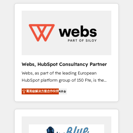
HubSpot challenges and improve user
to global brands
adoption, sales process and marketing
results. Services 📚 Onboarding your team to
HubSpot for the first time 🔧 Designing and
optimising your HubSpot set-up for better
results 🌐 Website design and build using
HubSpot 🔌 Integrating HubSpot with other
systems 🎓 Training your teams to be
HubSpot pros 📊 Lead generation services
Webs, HubSpot Consultancy Partner
using HubSpot Why us? - SIX HubSpot
Webs, as part of the leading European
Accreditations - awarded by HubSpot after a
HubSpot platform group of 150 Fte, is the
rigorous process for CRM, Solutions
trusted Elite HubSpot CRM Partner offering
Architecture, Onboarding , Data Migration,
菁英级解决方案合作伙伴
4.8
you a roadmap on maximizing EBITDA and
Custom Integration & Platform Enablement -
achieving Commercial Excellence. With our
Onboarded over 500 businesses to HubSpot
targeted processes, we strengthen your
-Top 1% of partners worldwide -In-house
digital transformation and minimize costs. As
team of 25+ experts Contact us today to help
HubSpot's Advanced Accredited CRM
you get more from your investment in
Implementation partner, we provide
HubSpot. www.bbdboom.com