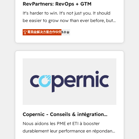
RevPartners: RevOps + GTM
from any legacy CRM. Zero downtime, full
It's harder to win. It's not just you. It should
data integrity. ➤ Implementation: Configure
be easier to grow now than ever before, but
HubSpot to run your revenue process. Sales,
it's not. So our focus is serving you, the
marketing, and service wired together. ➤ AI
菁英级解决方案合作伙伴
5.0
person responsible for the revenue number.
and Integrations: Layer Breeze AI, custom
We do that by bridging the gap where
agents, and APIs to remove manual work. ➤
agencies fail: combining GTM strategy with
Ongoing Management: Monthly tune-ups,
technical execution to solve the right
feature rollouts, adoption coaching. Buying
problem at the right time, with the right
HubSpot, switching to it, or reviving a stale
solution. We don’t just implement your CRM.
portal? We are built for the work.
We engineer revenue outcomes for the GTM
owner on HubSpot. We Build Different
Because We're Built Different: - Secure: Soc2
compliant 🛡️ - Onboarding: Implementations
starting from $1,5k - Clay: Elite Studio
Copernic - Conseils & intégration
Solutions Partner 🤝 - Global: 75+ RPers
HubSpot
Nous aidons les PME et ETI à booster
across five continents 🌐 - Scale: Largest
durablement leur performance en répondant
organically grown & fastest tiering Elite
aux vrais défis : • Intégration de HubSpot