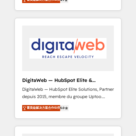
industries. With 150+ HubSpot-certified
experts, we deliver scalable solutions to
complex GTM and RevOps challenges. Our
Expertise 🔹 Onboarding & Implementation:
Accredited HubSpot Partner, ensuring
smooth setup tailored to your GTM motion.
🔹 Migrations: Move from other CRMs to
HubSpot without data loss or downtime. 🔹
RevOps Strategy: Align teams, processes, and
data to drive revenue efficiency. 🔹
Integrations: Connect HubSpot with your tech
DigitaWeb — HubSpot Elite &
stack for better adoption. 🔹 Custom
Intégrations ERP
DigitaWeb — HubSpot Elite Solutions, Partner
Solutions: Build tailored apps, workflows, and
depuis 2015, membre du groupe Uptoo.
configurations. We are SOC 2 Type II and ISO
Nous aidons les ETI et PME B2B à unifier
27001 certified, reinforcing our commitment
菁英级解决方案合作伙伴
5.0
Marketing, Ventes et Service sur HubSpot
to data security and compliance. At
grâce à la Revenue Architecture : alignement
OneMetric, we help revenue teams focus on
des équipes, pipeline prévisible, croissance
the OneMetric that matters most: revenue.
mesurable. 🔌 Intégrations complexes : ERP