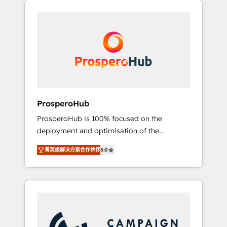
we are part of the most certified Canadian
integrando estrategia, tecnología y procesos
agencies, and we both hold Onboarding
comerciales para potenciar resultados reales.
Accreditations. Based in Canada (coast to
Nos caracterizamos por combinar excelencia
coast), our services are offered in both
técnica con una mirada estratégica a largo
English & French.
plazo.
ProsperoHub
ProsperoHub is 100% focused on the
deployment and optimisation of the
HubSpot CRM platform. Our highly
菁英级解决方案合作伙伴
5.0
experienced team of solutions experts will
ensure that you achieve maximum adoption
and ROI from your HubSpot investment. Use
our extensive HubSpot, sales, marketing,
service and integrations expertise to lead
your team on their HubSpot journey, design