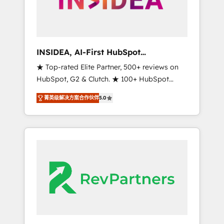
integrated marketing campaigns, & RevOps
frameworks that fuel long-term success We
connect the entire customer lifecycle through
seamless integrations, ensure long-term
INSIDEA, AI-First HubSpot
adoption with change-management
Onboarding & RevOps
★ Top-rated Elite Partner, 500+ reviews on
programs, and align marketing, sales, and
HubSpot, G2 & Clutch. ★ 100+ HubSpot
service to drive sustainable growth With 6
Certified Experts & Trainers across the team
key HubSpot accreditations and experience
菁英级解决方案合作伙伴
5.0
★ 1,500+ implementations across five
across hundreds of organizations in dozens
continents ★ AI-First, RevOps-led,
of industries, there’s a good chance one of
Onboarding obsessed ★ Company of the
our globally integrated teams has worked
Year 2024/25 INSIDEA helps growing
with clients just like you Let’s explore
companies turn HubSpot into a revenue
whether S2 is the partner you’ve been
engine. We onboard your team, migrate your
looking for...and get your next big initiative
data, and build AI-powered workflows that
moving!
drive adoption from week one, in your time
zone. What we do ➤ Onboarding: Live in
weeks, with workflows built around your
business, not a template. ➤ Migration: Move