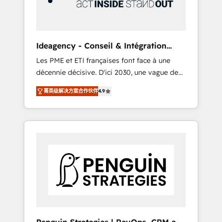
consulting team of any HubSpot partner and
expertise across operational strategy,
business-first process building, system
integration, custom development, and
Ideagency - Conseil & Intégration
extensibility. When you work with Aptitude 8,
HubSpot
Les PME et ETI françaises font face à une
you get a team – not an individual – with
décennie décisive. D'ici 2030, une vague de
embedded consulting, strategy,
consolidation va recomposer le marché.
development, and project management. We
菁英级解决方案合作伙伴
4.9
Seules survivront les entreprises qui auront
have 100% US-based, FTE team members.
réussi leur transformation. Le problème ?
We offer project-based and managed
58% des dirigeants savent que l'IA est vitale
services engagements that include new
pour leur survie. Mais 57% n'ont aucune
HubSpot implementations, migrations from
stratégie. Et 43% ne maîtrisent même pas
other platforms, systems integration,
leurs données. C'est le paradoxe français :
extensibility, custom development, and
conscience totale, action nulle. La solution
ongoing RevOps support.
s'appelle l'Entreprise Augmentée. Ce n'est pas
une entreprise qui utilise l'IA. C'est une
organisation qui a réussi la symbiose entre
l'expertise humaine et l'intelligence artificielle.