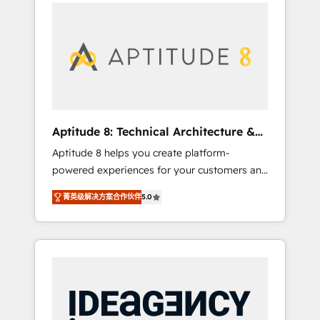
l'international, nous travaillons avec des ETI
contactez notre équipe pour un échange
ambitieuses, des grands groupes voulant
dédié.
aller au-delà d’une simple transformation
digitale et des startups florissantes. Nos 3
grandes expertises sont : ➤ L’intégration de
CRM et de méthodologie RevOps pour
aligner les équipes marketing, commerciales
et support client (data migration,
Aptitude 8: Technical Architecture &
synchronisation API, audit et maintenance) ➤
Deployment
Aptitude 8 helps you create platform-
La création de sites internet de conversion
powered experiences for your customers and
qui transforment les visiteurs en
teams. We build multi-hub solutions and
opportunités d'affaires ➤ La mise en place
菁英级解决方案合作伙伴
5.0
orchestrate operations across your entire
de stratégies d'acquisition marketing (SEO,
tech stack. Aptitude 8 is trusted by top
SEA, inbound, automatisation marketing,
brands such as Lenovo, Bluetooth,
ABM, IA, emailing) Informations clés : - 10 ans
International Sports Sciences Association,
d'expérience - 100+ intégrations CRM
SXSW, Notion, Soundcloud, American Nurses
HubSpot réussies - 40 experts conseil - 150
Association, Randstad, Uber Freight, and
certifications HubSpot cumulées
HubSpot itself. We have the largest technical