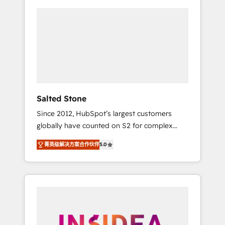
Salted Stone
Since 2012, HubSpot’s largest customers
globally have counted on S2 for complex
migrations, change management, systems
菁英级解决方案合作伙伴
5.0
integration, and creative solutions that
deliver measurable impact and transform
brand experiences As one of the few full-
service creative agencies in the HubSpot
ecosystem, we blend strategy, technology, &
award-winning design to build scalable,
globally regionalized HubSpot websites,