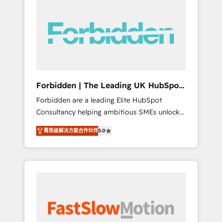
(Divalto, Sage X3, Cegid, Pennylane,
Dynamics..), VOIP (Aircall, Ringover, Modjo),
Shopify, Oneflow. 💻 Développements
custom : CRM UI Extensions (React),
Serverless Node.js, Custom Objects, thèmes
HubL, agents IA & Breeze AI. 🎯 Secteurs :
Industrie, Distribution B2B, SaaS, Services
Forbidden | The Leading UK HubSpot
B2B, Immobilier, Viticulture, Finance. 🚀 Nos
Consultancy
Forbidden are a leading Elite HubSpot
livrables : migration sécurisée,
Consultancy helping ambitious SMEs unlock
implémentation Marketing + Sales + Service
the full potential of HubSpot. Too many
Hub, synchronisation ERP ↔ HubSpot temps
菁英级解决方案合作伙伴
5.0
businesses invest in HubSpot but never see
réel, formation équipes. 🏆 +350 projets
the ROI they expected due to poor adoption,
livrés. Accrédités HubSpot CRM
messy data, and disconnected teams getting
Implementation, Data Migration & Custom
in the way. That’s where we come in. We
Integration. 📩 Parlons de votre projet →
partner with scaling businesses across the UK
digitaweb.com
to design, implement, and optimise HubSpot
so it actually drives revenue, not just reports
on it. Our services include: - Choosing the