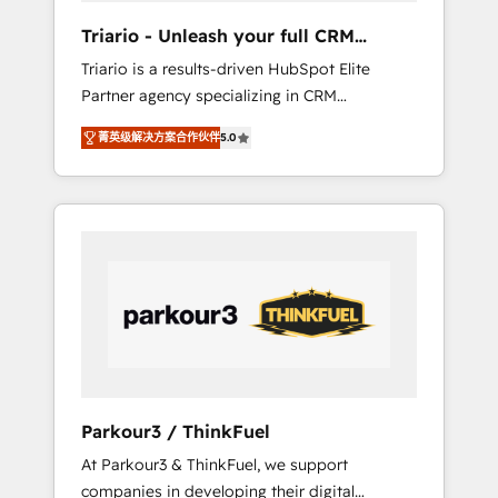
way for customers!" - Yamini Rangan, CEO of
Triario - Unleash your full CRM
HubSpot “Our experience with the team at
potential
Triario is a results-driven HubSpot Elite
Blue Frog has been nothing short of
Partner agency specializing in CRM
extraordinary. Their years of experience and
implementations & migrations, Revenue
quality of skilled staff has earned them a
菁英级解决方案合作伙伴
5.0
Operations, Custom Integrations, Custom AI
trusted reputation within the HubSpot
agents and AI-ready Website Design With
ecosystem as a reliable partner capable of
over 15 years of experience, we help
delivering remarkable experiences for our
companies bridge the gap between
most sophisticated clients.” - Brian Garvey,
marketing, sales, and customer success
VP, Solutions Partner Program, HubSpot.
through smart automation, data hygiene, and
tailored HubSpot solutions. Our clients
choose us because we blend the expertise of
a global consultancy with the care and agility
of a boutique firm. At Triario, we’re big
enough to deliver but small enough to listen.
Parkour3 / ThinkFuel
Our Services: HubSpot implementations &
At Parkour3 & ThinkFuel, we support
data migration Custom AI agents Revenue
companies in developing their digital
Operations API integrations AI-ready Website