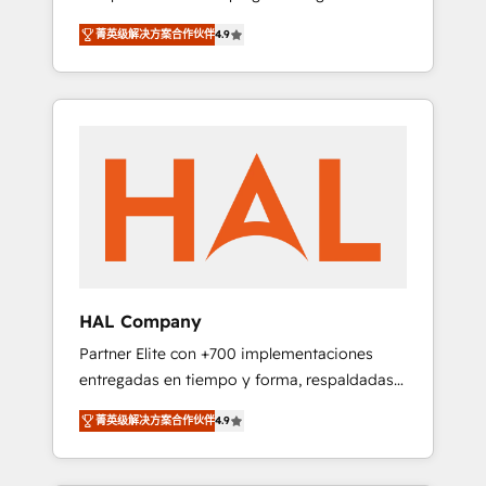
strategies by leveraging technologies and
design Let’s turn your CRM into your growth
菁英级解决方案合作伙伴
4.9
automating their marketing and sales
engine!
processes to generate growth. Our offer
spans from Strategy to Operations. We
specialize in CRM onboarding and
implementation, web design, sales &
marketing automation, and digital marketing.
With extensive experience working with tech
companies and manufacturers since 2002,
we are committed to empowering our clients
and developing their autonomy. Get to grips
with HubSpot through guided
HAL Company
implementation and seamless integration of
Partner Elite con +700 implementaciones
the CRM platform into your digital
entregadas en tiempo y forma, respaldadas
ecosystem. Would you like support in
por 6 acreditaciones de HubSpot y un
deploying your inbound marketing strategy?
菁英级解决方案合作伙伴
4.9
equipo de 6 Certified Trainers avalados por
We'll provide support tailored to your needs
HubSpot Academy. Acompañamos a las
and sales objectives. With 125+ certifications,
empresas en cada etapa de su crecimiento