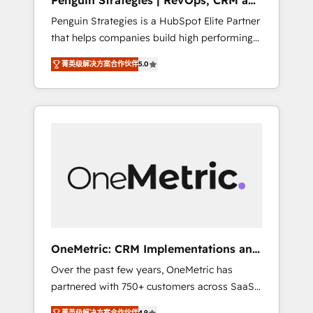
Penguin Strategies | RevOps, CRM and
Pas pour remplacer l'humain, mais pour
AI
Penguin Strategies is a HubSpot Elite Partner
l'augmenter. Chez Ideagency, nous
that helps companies build high performing
accompagnons cette transformation. D'abord
revenue operations across complex sales
les fondations : des données unifiées, des
菁英级解决方案合作伙伴
5.0
cycles, multi system environments and global
processus alignés. Ensuite l'augmentation :
SaaS or manufacturing teams. Trusted by
l'IA là où elle crée de la valeur. Et surtout :
leading enterprises and fast growing scale
l'humain qui reste au centre. Parce que la
ups including Sony, Rapyd, Fiverr, XM Cyber,
vraie performance vient de l'intérieur. Act
Bridgepointe Technologies, EMA Design
Inside. Stand Out.
Automation and Uptive. 📊 RevOps & data
architecture 🔗 CRM migrations & End to end
integrations 🤖 AI workflows & enrichment 📘
Team enablement & company-wide adoption
We create HubSpot environments that teams
use with confidence and that leadership can
OneMetric: CRM Implementations and
rely on for scalable revenue insights.
GTM engineering
Over the past few years, OneMetric has
partnered with 750+ customers across SaaS,
fintech, healthcare, real estate, and other
菁英级解决方案合作伙伴
4.9