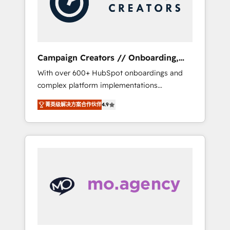
and implement your processes and skilfully
bring your revenue infrastructure to life. Our
collaborative approach keeps you in control
whilst we plan and support the route to your
revenue goals. We have successfully
Campaign Creators // Onboarding,
supported over 500 organisations with
CRM Migration
With over 600+ HubSpot onboardings and
HubSpot implementation, optimisation,
complex platform implementations
training, and adoption assurance. Our tried
delivered, CC is the go-to Elite Solutions
and tested Roadmap methodology will
菁英级解决方案合作伙伴
4.9
Partner for businesses ready to migrate,
ensure that you receive the best deployment
replatform, and scale smarter. We specialize
experience possible. Whether you are new to
in high-impact CRM and CMS migrations and
HubSpot or seeking to turn around a poor
onboarding from platforms like Salesforce,
install, our team have the change
NetSuite, Zoho, Pardot, Marketo, Microsoft
management expertise to deliver the
Dynamics, Wix, WordPress and legacy CRMs,
solutions you need.
turning fragmented systems into unified,
growth-ready HubSpot architectures that
accelerate revenue operations and
performance. - Multi-object CRM migration,