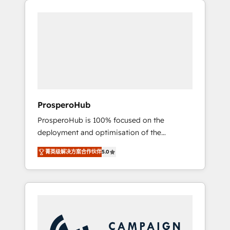
we are part of the most certified Canadian
integrando estrategia, tecnología y procesos
agencies, and we both hold Onboarding
comerciales para potenciar resultados reales.
Accreditations. Based in Canada (coast to
Nos caracterizamos por combinar excelencia
coast), our services are offered in both
técnica con una mirada estratégica a largo
English & French.
plazo.
ProsperoHub
ProsperoHub is 100% focused on the
deployment and optimisation of the
HubSpot CRM platform. Our highly
菁英级解决方案合作伙伴
5.0
experienced team of solutions experts will
ensure that you achieve maximum adoption
and ROI from your HubSpot investment. Use
our extensive HubSpot, sales, marketing,
service and integrations expertise to lead
your team on their HubSpot journey, design