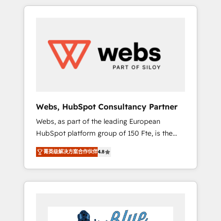
HubSpot challenges and improve user
to global brands
adoption, sales process and marketing
results. Services 📚 Onboarding your team to
HubSpot for the first time 🔧 Designing and
optimising your HubSpot set-up for better
results 🌐 Website design and build using
HubSpot 🔌 Integrating HubSpot with other
systems 🎓 Training your teams to be
HubSpot pros 📊 Lead generation services
Webs, HubSpot Consultancy Partner
using HubSpot Why us? - SIX HubSpot
Webs, as part of the leading European
Accreditations - awarded by HubSpot after a
HubSpot platform group of 150 Fte, is the
rigorous process for CRM, Solutions
trusted Elite HubSpot CRM Partner offering
Architecture, Onboarding , Data Migration,
菁英级解决方案合作伙伴
4.8
you a roadmap on maximizing EBITDA and
Custom Integration & Platform Enablement -
achieving Commercial Excellence. With our
Onboarded over 500 businesses to HubSpot
targeted processes, we strengthen your
-Top 1% of partners worldwide -In-house
digital transformation and minimize costs. As
team of 25+ experts Contact us today to help
HubSpot's Advanced Accredited CRM
you get more from your investment in
Implementation partner, we provide
HubSpot. www.bbdboom.com