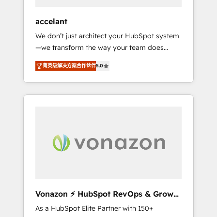
offices and consulting teams in the UK, USA,
Canada, Germany, France, Belgium,
accelant
Singapore, and South Africa. Certified
We don’t just architect your HubSpot system
compliant with ISO/IEC 27001:2022 and ISO
—we transform the way your team does
9001:2015 across all seven international
business. As an Elite HubSpot Solutions
offices and 175+ employees.
菁英级解决方案合作伙伴
5.0
Partner, we specialize in creating tailored,
end-to-end CRM solutions that accelerate
growth, improve operational efficiency, and
ensure faster time to value on HubSpot.
What sets us apart? Our people-centric
approach. From day one, our team takes the
time to deeply understand your unique
needs, crafting custom strategies that deliver
impactful results. Our mission is to empower
you to unlock HubSpot’s full potential—faster.
Through expert training, unmatched
Vonazon ⚡ HubSpot RevOps & Growth
responsiveness, and ongoing support, we
Strategy Experts
As a HubSpot Elite Partner with 150+
equip your team to adopt new systems with