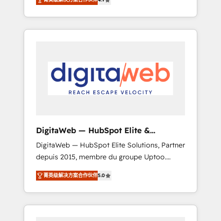
industries. With 150+ HubSpot-certified
experts, we deliver scalable solutions to
complex GTM and RevOps challenges. Our
Expertise 🔹 Onboarding & Implementation:
Accredited HubSpot Partner, ensuring
smooth setup tailored to your GTM motion.
🔹 Migrations: Move from other CRMs to
HubSpot without data loss or downtime. 🔹
RevOps Strategy: Align teams, processes, and
data to drive revenue efficiency. 🔹
Integrations: Connect HubSpot with your tech
DigitaWeb — HubSpot Elite &
stack for better adoption. 🔹 Custom
Intégrations ERP
DigitaWeb — HubSpot Elite Solutions, Partner
Solutions: Build tailored apps, workflows, and
depuis 2015, membre du groupe Uptoo.
configurations. We are SOC 2 Type II and ISO
Nous aidons les ETI et PME B2B à unifier
27001 certified, reinforcing our commitment
菁英级解决方案合作伙伴
5.0
Marketing, Ventes et Service sur HubSpot
to data security and compliance. At
grâce à la Revenue Architecture : alignement
OneMetric, we help revenue teams focus on
des équipes, pipeline prévisible, croissance
the OneMetric that matters most: revenue.
mesurable. 🔌 Intégrations complexes : ERP