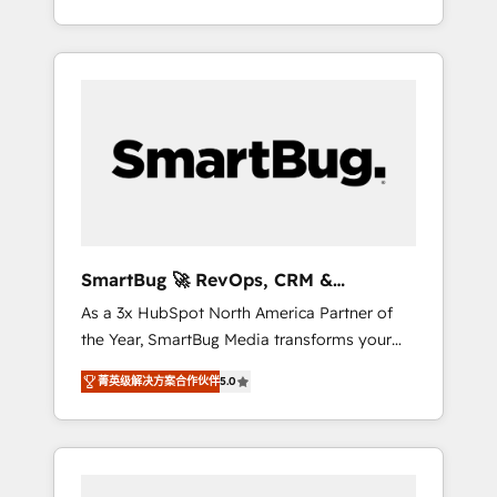
at scale. From predictive intelligence to
OS) to align your leadership and engineer a
conversational AI, we turn data into action
portal that drives predictable revenue
and automation into competitive advantage.
velocity. 🚀 GTM Strategy & Alignment
✦ 150+ implementations ✦ 100+
Workshops & Sprints: Identify "Valleys of
certifications ✦ 7 accreditations
Death" stalling growth. Fix your ICP, Math,
and Story to stop "accelerating a mess." ⚙️
Elite Engineering & AI Scalable Architecture:
Zero-technical-debt setup across all Hubs,
validated by our 7 HubSpot Accreditations.
AI-Powered RevOps: Breeze AI, custom AI
SmartBug 🚀 RevOps, CRM &
agents, and high-integrity migrations for total
Integration Experts
As a 3x HubSpot North America Partner of
reporting clarity. Security & Compliance: SOC
the Year, SmartBug Media transforms your
2 Type I and HIPAA attested for enterprise-
customer lifecycle into a revenue engine. Our
grade data security. 🏆 Why Bluleadz? GTM
菁英级解决方案合作伙伴
5.0
unified ecosystem includes specialized
OS Partner | 16+ Years Experience | 1,000+
divisions Globalia (AI & Software) and Point
Five-Star Reviews
Success Media (Paid Media), making this the
official home for all three brands. 🔄