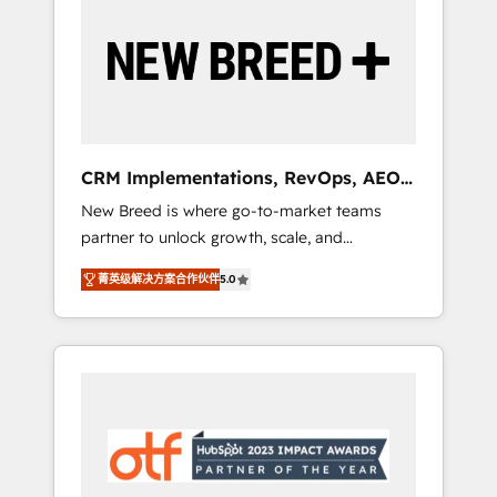
Implementation & Integration - Seamless
migrations and system integrations powered
by Globalia’s technical development team. -
19 HubSpot-certified trainers to drive
platform adoption. 📈 Revenue Generation -
Full-funnel marketing and high-performance
advertising via Point Success Media. - Expert
CRM Implementations, RevOps, AEO
deployment of Breeze AI and custom agents
+ Web, Demand Gen
New Breed is where go-to-market teams
to automate growth. 🏆 Elite Excellence - 8
partner to unlock growth, scale, and
platform accreditations and deep HIPAA-
transformation. We help companies activate
compliance expertise. - A team of 250+
菁英级解决方案合作伙伴
5.0
HubSpot’s AI-powered customer platform
experts dedicated to your resilient growth.
and operationalize HubSpot’s Loop
Marketing framework through expert-led
services, smart agents, and purpose-built
apps, tailored to your business. Together, we
unlock results, fast. ⚙️CRM & RevOps: Align all
Hubs to your buyer journey for clean data,
scalability, & reporting. 🎯Demand Gen &