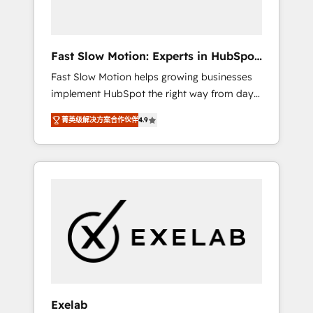
right HubSpot package for your business -
Full CRM, Marketing, and Sales Hub
implementations - Custom dashboards and
Fast Slow Motion: Experts in HubSpot
reporting - Workflow automation and data
& Salesforce
Fast Slow Motion helps growing businesses
clean-up - Sales enablement and team
implement HubSpot the right way from day
training - Ongoing optimisation and RevOps
one — with the flexibility to scale as
support Based in Leeds and London, we
菁英级解决方案合作伙伴
4.9
complexity increases. Highly certified in both
partner with SMEs across the UK who are
HubSpot and Salesforce, we bring deep
ready to turn HubSpot into the growth
experience in CRM implementation,
engine it’s meant to be.
integrations, and data migration across
modern business systems. Built to serve
growing mid-market and enterprise
organizations, our team combines strong
technical execution with real business
perspective. Many of our consultants have
scaled businesses themselves, giving us a
practical understanding of what owners and
Exelab
operators need as their systems, data, and