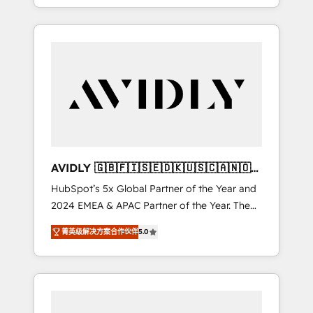
specialize in both strategic RevOps planning
and hands-on technical execution - building
the operational foundation companies need
to thrive. Industries we specialize in: -
Manufacturing - Healthcare - Financial
Services - Managed IT (MSP) - Franchises -
Professional Services - And more! How we
help: ✔️ Full HubSpot implementations and
portal optimization ✔️ Data migrations, CRM
architecture, and reporting foundations ✔️
AVIDLY 🇬🇧🇫🇮🇸🇪🇩🇰🇺🇸🇨🇦🇳🇴
Custom integrations and workflow
🇩🇪🇦🇺🇳🇿
HubSpot’s 5x Global Partner of the Year and
automation ✔️ User adoption programs,
2024 EMEA & APAC Partner of the Year. The
training, and enablement Through project-
world’s most experienced and fully
based engagements and ongoing RevOps
菁英级解决方案合作伙伴
5.0
accredited HubSpot Solutions Partner. 🚀
partnerships, we guide organizations through
With 2,750+ HubSpot projects delivered and
the revenue maturity model - delivering the
370+ specialists across EMEA, APAC and NAM,
right improvements at the right time so
we de-risk complex CRM programmes and
operations evolve strategically and
accelerate ROI across every HubSpot Hub. 🧭
sustainably as the business grows.