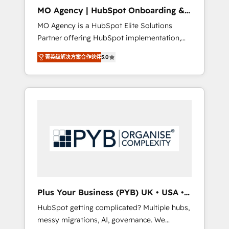
cleanup, and implementation. - Pre-built and
MO Agency | HubSpot Onboarding &
custom integrations across your full tech
Implementation
MO Agency is a HubSpot Elite Solutions
stack. - Custom object setup, CMS builds, and
Partner offering HubSpot implementation,
full-funnel automation. - Dashboards,
marketing automation, CRM and RevOps
lifecycle campaigns, and lead nurturing
菁英级解决方案合作伙伴
5.0
consulting, B2B SEO, paid media, content
sequences. - Cross-hub setup across
marketing, AEO and GEO (AI search
Marketing, Sales, Operations, and Service
optimisation), and HubSpot Content Hub
Hubs. - Ongoing optimization, managed
and WordPress development. We work with
support, and scalable retainers. Let’s make
enterprise and growth-led companies across
HubSpot your most powerful growth engine.
technology, professional services, financial
Built to convert, scale, and drive results.
services and industrial sectors. Offices in
Johannesburg, Cape Town, Dubai & London.
500+ HubSpot CRM implementations
delivered. AI visibility coverage across
ChatGPT, Claude, Perplexity, Gemini and
Plus Your Business (PYB) UK • USA •
Google AI Overviews. HubSpot Impact Award
Europe
HubSpot getting complicated? Multiple hubs,
- Customer First HubSpot Impact Award -
messy migrations, AI, governance. We
Integrations Innovation HubSpot Impact