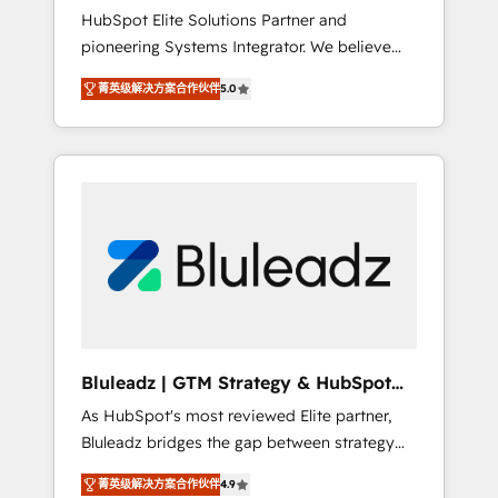
HubSpot Elite Solutions Partner and
processes evolve. Since 2014, we’ve
pioneering Systems Integrator. We believe
supported 1,400+ clients across a wide range
technology should serve business strategy,
of industries, including healthcare, software,
菁英级解决方案合作伙伴
5.0
not the other way around. Every engagement
B2B services, manufacturing, financial
begins with clear objectives, customer
services and more. Whether clients are new
journey mapping, and measurable KPIs. Only
to HubSpot or expanding into more
then we architect solutions. The question is
advanced use cases, we focus on delivering
never which features to activate, but which
clean, scalable, AI-ready systems that create
outcomes to deliver. -SYSTEM INTEGRATION-
long-term value and a consistently strong
Connectors, workflows, and data
client experience.
architectures that make HubSpot the
operational hub, integrated with SAP,
Microsoft Dynamics, custom ERPs, and any
enterprise platform. Proprietary apps extend
Bluleadz | GTM Strategy & HubSpot
HubSpot beyond standard configurations. -
Implementation
As HubSpot's most reviewed Elite partner,
AI-FIRST- AI across customer-facing
Bluleadz bridges the gap between strategy
operations to accelerate decisions,
and execution. We don't just "set up tools" —
streamline processes, and unlock efficiency
菁英级解决方案合作伙伴
4.9
we install the GTM Operating System (GTM