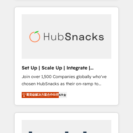
Agency of the Year 🏆2015 Became the 5th
it all (and with great results)! In short, our
Agency to reach Diamond 🏆2014 HubSpot
services include: - HubSpot consultancy:
COS Performance Award 🏆2014 HubSpot
onboarding, training, data migration -
COS Design Award 🏆2013 HubSpot
HubSpot development: websites, custom
Marketplace Provider of the Year 🏆2011
modules, integrations - Marketing & sales
Became a HubSpot Partner 📆Founded in
solutions: digital marketing, advertising,
1997
campaigns, content and design We connect
people, data and technology to improve
customer experiences. With our bright
Set Up | Scale Up | Integrate |
people, exciting ideas and can-do mentality,
HubSnacks FlexPlan
Join over 1,500 Companies globally who've
we ensure revenue growth on a daily basis.
chosen HubSnacks as their on-ramp to
So tell us your challenge; our passionate and
HubSpot since 2014 Simple pay-as-you-go
growth driven team of 100+ experts is ready
菁英级解决方案合作伙伴
4.9
plans that accelerate value... 1️⃣ Set Up |
for you! Driving digital growth |
Onboarding New or Check-fixing existing
www.brightdigital.com
HubSpot portals 2️⃣ Scale Up | 100% HubSpot
Task Execution... Global 24/7 ... All Experts 3️⃣
Integrate | your entire Tech Stack with