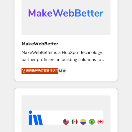
From multi-region migrations to AI-powered
automation, we turn complexity into clarity,
human at global scale. 🏆 HubSpot’s CEO
called us “the partner of the future.” Others
agree it is proof of trust built through
measurable impact.
MakeWebBetter
MakeWebBetter is a HubSpot technology
partner proficient in building solutions to
maximize the operational efficiency of
菁英级解决方案合作伙伴
4.9
HubSpot. The fastest-growing tech-enabler &
facilitator, MakeWebBetter, hands you the
blend of HubSpot expertise & eminent
solutions & integrations. Trust us to
streamline your HubSpot experience. 🚀
HubSpot Elite Partners with 10+ years of
HubSpot experience 🤝HubSpot Premier
Integration partner 🤝Google Premier Partner
2023 🌟5 HubSpot Accreditations 🌟Won