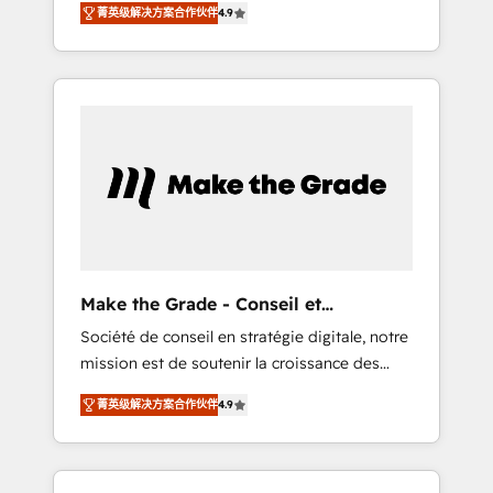
HubSpot Partner 🪴 - CRM: More Sales Hub
菁英级解决方案合作伙伴
4.9
avec d’autres outils (ERP, téléphonie, etc.) •
implementations than any other Partner 💻 -
Alignement des équipes grâce à un outil et
Salesforce: We convert SFDC addicts to
des données partagées • Amélioration de la
HubSpot evangelists 🧡 Don't pick a
collecte et de l’analyse des données pour des
marketing or technical agency for a GTM
décisions éclairées • Optimisation de
engineer’s job. The choice is yours. Start
l’efficacité et de la productivité des équipes
winning.
Notre équipe de 30 consultants certifiés
HubSpot aborde chaque projet avec un
engagement total, alignant processus métiers
et technologie, et guidant vos équipes à
travers le changement, tout en centrant vos
Make the Grade - Conseil et
objectifs d’entreprise. Grâce à une
intégrateur HubSpot
Société de conseil en stratégie digitale, notre
méthodologie éprouvée auprès de plus de
mission est de soutenir la croissance des
400 clients, nous comprenons rapidement
entreprises B2B à travers l’acquisition de
vos enjeux et intégrons parfaitement
菁英级解决方案合作伙伴
4.9
nouveaux clients, l'intégration CRM et le
HubSpot dans votre organisation. Pour toute
développement des revenus auprès de vos
question technique ou besoin de
comptes existants. En France et à
structuration de votre projet HubSpot,