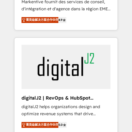
Markentive fournit des services de conseil,
recommendations to maximize conversions!
d'intégration et d'agence dans la région EMEA
OTF is an Elite Partner (top 1% of 6,500+
et North America. Avec plus de 115 experts en
Partners) and was named 2023 HubSpot
菁英级解决方案合作伙伴
4.9
marketing automation, Growth, Revops, CRM
Partner of the Year 💥 Trusted by 2,500+
et webdesign. Markentive is both a
companies to help them scale and close
consulting firm, a digital agency and an
more business, by using HubSpot (the right
integrator. With over 115 experts in marketing
way). ⭐️ Here's more info:
automation, growth, revops, CRM and
www.onthefuze.com/hubspot-admin Contact
webdesign (We focus on EMEA - USA
us to learn more!
customers).
digitalJ2 | RevOps & HubSpot
Implementations
digitalJ2 helps organizations design and
optimize revenue systems that drive
scalable, predictable growth. As a triple-
菁英级解决方案合作伙伴
5.0
accredited HubSpot Solutions Partner, we