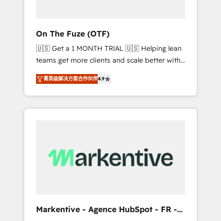
ABM: Drive pipeline with inbound, ABM, AEO,
SEO, & paid media that fuel growth. 👩‍💻Web
Design: Build high-performing websites with
On The Fuze (OTF)
UX, messaging, & conversion strategy that
🇺🇸 Get a 1 MONTH TRIAL 🇺🇸 Helping lean
drive results. 🤖AI Strategy: Activate Breeze
teams get more clients and scale better with
Agents, configure HubSpot AI, & maximize
our HubSpot Consulting & 'Done For You'
AEO with tailored AI services. 🧩Integrations:
菁英级解决方案合作伙伴
4.9
Services. 🚀 Who We Work With 🚀 We help
Extend HubSpot with custom integrations,
lean, growing companies: - Win more
hosting, & maintenance. As HubSpot’s only
business - Reduce no-shows - Improve lead
Elite Partner with all 8 Accreditations and a 3×
& deal conversion rates - Scale with less
Partner of the Year, New Breed turns
headcount ...by using HubSpot's full
HubSpot into your engine for measurable,
capabilities. 🤓 What do you get? 🤓 Our
durable growth.
client's are too busy to learn the ins-and-outs
of HubSpot. We give you a Personal
Consultant + Tech Team to handle the heavy
lifting of mapping out AND building your
ideal system. + Get best practices and 'don't
Markentive - Agence HubSpot - FR -
know what you don't know'
EN