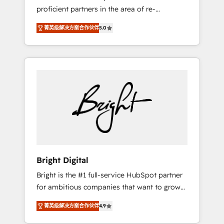
proficient partners in the area of re-
platforming, website design & development.
菁英级解决方案合作伙伴
5.0
We specialize in multi-hub implementations
for mid-market & enterprise companies. We
are woman-owned, powered by coffee, and
we ❤️ dogs. We produce award-winning work
for our clients. 🏆2023 Technical Expertise
Impact Award 🏆2022 Technical Expertise
Impact Award 🏆2022 Platform Migration
Excellence Impact Award 🏆2020 Elite
Solutions Partner 🏆2019 Integrations
HubSpot Impact Award 🏆2019 Marketing
Enablement HubSpot Impact Award 🏆2018
Bright Digital
Website Design HubSpot Impact Award 🏆
Bright is the #1 full-service HubSpot partner
2017 Website Design HubSpot Impact Award
for ambitious companies that want to grow
🏆2016 Growth-Driven Design Agency of the
smarter. From HubSpot onboarding, to
Year 🏆2016 Sales Enablement HubSpot
菁英级解决方案合作伙伴
4.9
training, from developing a new website to
Impact Award 🏆2015 Growth-Driven Design
lead generation and digital marketing; we do