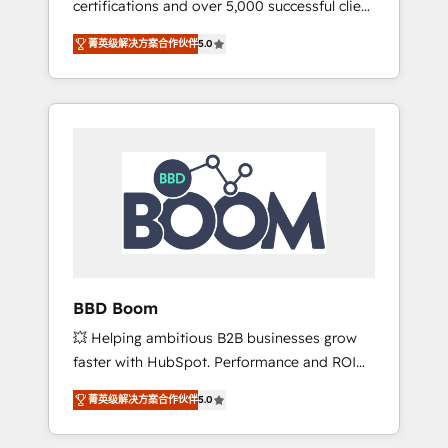
certifications and over 5,000 successful client
confidence and achieve a unified, data-
engagements, Vonazon turns marketing
driven approach to customer engagement.
菁英级解决方案合作伙伴
5.0
complexity into measurable, scalable growth.
From onboarding to enterprise-grade
campaigns, our in-house team builds scalable
strategies that drive long-term revenue. ⚙️
HubSpot Integration & Optimization •
Seamless CRM, CMS, and automation setup •
Complex platform migrations and data
cleanups • Custom APIs and third-party
integrations 📈 End-to-End Revenue
Acceleration • Lifecycle marketing and
pipeline growth programs • Sales enablement
BBD Boom
tools and CRM optimization • Retention
💥 Helping ambitious B2B businesses grow
strategies with customer journey mapping 🏅
faster with HubSpot. Performance and ROI
Elite-Level HubSpot Execution • 750+
focused. 💥 BBD Boom is the HubSpot
onboardings and 2,000+ implementations •
菁英级解决方案合作伙伴
5.0
partner that can help you to HubSpot Better.
Deep expertise across marketing, sales, and
We work with your teams to solve all your
service hubs • Built-in flexibility for startups