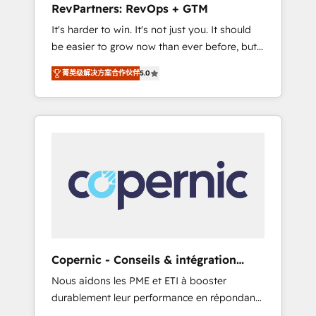
RevPartners: RevOps + GTM
from any legacy CRM. Zero downtime, full
It's harder to win. It's not just you. It should
data integrity. ➤ Implementation: Configure
be easier to grow now than ever before, but
HubSpot to run your revenue process. Sales,
it's not. So our focus is serving you, the
marketing, and service wired together. ➤ AI
菁英级解决方案合作伙伴
5.0
person responsible for the revenue number.
and Integrations: Layer Breeze AI, custom
We do that by bridging the gap where
agents, and APIs to remove manual work. ➤
agencies fail: combining GTM strategy with
Ongoing Management: Monthly tune-ups,
technical execution to solve the right
feature rollouts, adoption coaching. Buying
problem at the right time, with the right
HubSpot, switching to it, or reviving a stale
solution. We don’t just implement your CRM.
portal? We are built for the work.
We engineer revenue outcomes for the GTM
owner on HubSpot. We Build Different
Because We're Built Different: - Secure: Soc2
compliant 🛡️ - Onboarding: Implementations
starting from $1,5k - Clay: Elite Studio
Copernic - Conseils & intégration
Solutions Partner 🤝 - Global: 75+ RPers
HubSpot
Nous aidons les PME et ETI à booster
across five continents 🌐 - Scale: Largest
durablement leur performance en répondant
organically grown & fastest tiering Elite
aux vrais défis : • Intégration de HubSpot