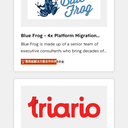
expertise to drive your business forward.
Since 2015 we are fully dedicated to
HubSpot and with an experienced team
(50+), we work with reputable companies in
B2B sectors such as manufacturing, SaaS and
Blue Frog - 4x Platform Migration
business services. We prepare a customized
Award Winner
Blue Frog is made up of a senior team of
business case that demonstrates the value
executive consultants who bring decades of
and impact of your digital transformation,
relevant, real world experience to our client
including a detailed financial rationale with a
菁英级解决方案合作伙伴
5.0
engagements. "Blue Frog is a top, trusted
focus on ROI and TCO. As a trusted extension
partner in HubSpot's ecosystem for a reason.
of your team, we believe in the power of
Their team brings over a decade of
partnership. Together, we embark on a
experience to the table, along with deep
transformational journey that sets your
knowledge of the HubSpot platform and
business up for long-term success. Unlock
strategies for driving growth. They are
your business. If not now, when?
committed to helping our customers grow
and finding solutions that fit their unique
business needs. We are thrilled to have Blue
Frog in the HubSpot ecosystem leading the