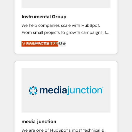
HubSpot Theme Challenge 2021 🌟
INBOUND’19 HubSpot Rising Star Why us?
Instrumental Group
Harnessing the full potential of the powerful
We help companies scale with HubSpot.
HubSpot CRM. ✔️A team of HubSpot experts
From small projects to growth campaigns, to
backed by over 10+ years of HubSpot
CRM and websites. Hire an agency that's
experience ✔️Flexible pricing models —
菁英级解决方案合作伙伴
4.9
experienced in every inch of HubSpot and
Hourly-fee (assigned one Dedicated
willing to work hand-in-hand with your team
HubSpot Admin); Monthly-fee (HubSpot
to simplify the complex and build a better
Admin + Project Manager); and Fixed Project
experience for your team and customers.
Cost (as per requirement). ✔️Helped over
25,000+ customers so far with our HubSpot
solutions. ✔️Bespoke apps & on-demand
bundle services. Connect with us today!
media junction
We are one of HubSpot's most technical &