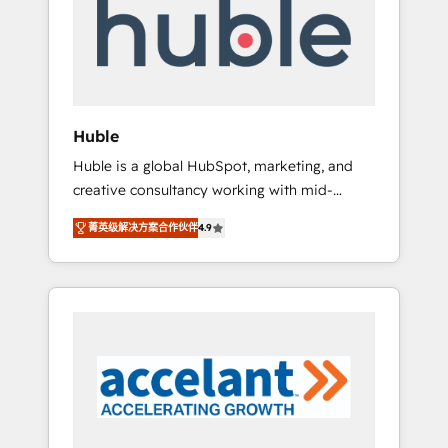
Custom Integrations Slash months from your
API Integration project... ⬅️ Click "Contact
Business" ⬅️ to access 150+ Kickstart
Integration templates that put HubSpot in
the center of your tech stack, syncing... 🛍️
Shopify or WooCommerce 💲 Stripe or
Huble
Paypal 💰 Sage or Netsuite 🤖 Google or
Huble is a global HubSpot, marketing, and
Microsoft ✍️ DocuSign or PandaDoc 🌐
creative consultancy working with mid-
Avalara or Quaderno HubSnacks holds the
market and enterprise businesses. We go
rare Advanced "Custom Integrations"
菁英级解决方案合作伙伴
4.9
beyond implementation, shaping the
Accreditation, securely sync data across... 🔄
strategy, processes, and teams that turn
any apps, in any direction. Stuck on your old
HubSpot into a genuine growth engine.
CRM..? Migrate | seamlessly off your old CRM
Named HubSpot's Global Partner of the Year
onto a clean new HubSpot portal with
in 2024, consistently ranked among their top
Advanced Website and CRM Migrations using
5 partners worldwide, and with over 15 years
our in-house "HubScrub" Tool.
in the ecosystem, Huble has built a track
record that speaks for itself. One company,
one operating model, delivering across