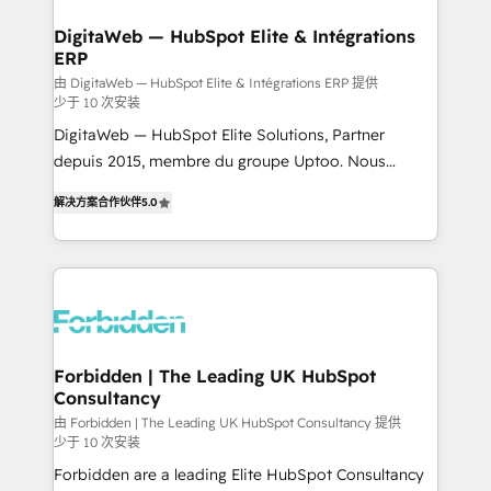
from other CRMs to HubSpot without data loss or
downtime. 🔹 RevOps Strategy: Align teams,
DigitaWeb — HubSpot Elite & Intégrations
ERP
processes, and data to drive revenue efficiency. 🔹
Integrations: Connect HubSpot with your tech stack
由 DigitaWeb — HubSpot Elite & Intégrations ERP 提供
少于 10 次安装
for better adoption. 🔹 Custom Solutions: Build
DigitaWeb — HubSpot Elite Solutions, Partner
tailored apps, workflows, and configurations. We are
depuis 2015, membre du groupe Uptoo. Nous
SOC 2 Type II and ISO 27001 certified, reinforcing
aidons les ETI et PME B2B à unifier Marketing,
our commitment to data security and compliance. At
解决方案合作伙伴
5.0
Ventes et Service sur HubSpot grâce à la Revenue
OneMetric, we help revenue teams focus on the
Architecture : alignement des équipes, pipeline
OneMetric that matters most: revenue.
prévisible, croissance mesurable. 🔌 Intégrations
complexes : ERP (Divalto, Sage X3, Cegid, Pennylane,
Dynamics..), VOIP (Aircall, Ringover, Modjo), Shopify,
Oneflow. 💻 Développements custom : CRM UI
Extensions (React), Serverless Node.js, Custom
Forbidden | The Leading UK HubSpot
Consultancy
Objects, thèmes HubL, agents IA & Breeze AI. 🎯
Secteurs : Industrie, Distribution B2B, SaaS, Services
由 Forbidden | The Leading UK HubSpot Consultancy 提供
少于 10 次安装
B2B, Immobilier, Viticulture, Finance. 🚀 Nos livrables
Forbidden are a leading Elite HubSpot Consultancy
: migration sécurisée, implémentation Marketing +