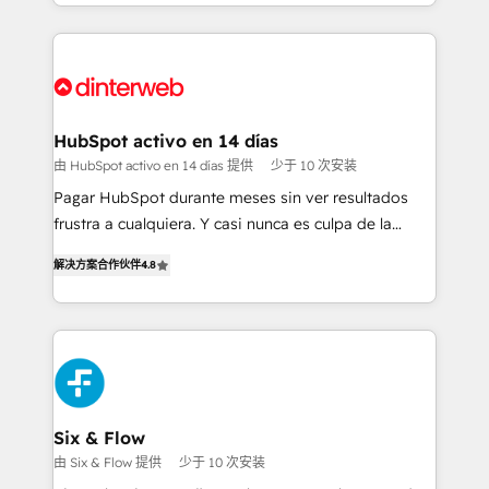
growth. We modernise platforms, streamline
relationships with customers - Make better
operations that are causing inefficiencies, improve
decisions with data - Find a new voice and reach
customer experiences, integrate systems, and
more people - Get the most out of your HubSpot
supercharge revenue operations Key services: • CRM
investment
Implementation • Systems Integration • Digital
Transformation / Web Development • RevOps &
HubSpot activo en 14 días
Sales Consulting • Marketing Automation What
由 HubSpot activo en 14 días 提供
少于 10 次安装
makes us different? 🚀 Top 0.5% of global HubSpot
Pagar HubSpot durante meses sin ver resultados
agencies ⚙️ The strongest technical ability and
frustra a cualquiera. Y casi nunca es culpa de la
integration capabilities 💼 Consultative, long-term
herramienta: es del enfoque con el que se
partners who will embed ourselves into your
解决方案合作伙伴
4.8
implementó. Trabajamos con un catálogo de +80
business, processes and systems 🏢 We specialise in
casos de uso: cada uno resuelve un problema
working with mid-market and enterprise
concreto de tu operación en HubSpot. La entrega
organisations, global organisations and those with
toma de 1 a 3 semanas por caso, abordamos varios
complex use cases 🏆 CRM Implementation,
en paralelo cuando tiene sentido, y siempre
Platform Enablement, Custom Integration and
confirmamos resultados antes de seguir avanzando.
Onboarding Accredited 🔐 ISO27001 & ISO9001
Empiezas a ver resultados antes de que termine el
Six & Flow
Certified
mes. 🏆 HubSpot Partner of the Year 2022, máximo
由 Six & Flow 提供
少于 10 次安装
reconocimiento del ecosistema. Elite Solutions