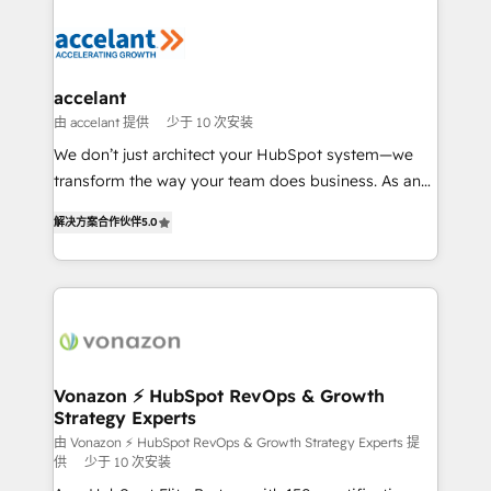
Migrate | seamlessly off your old CRM onto a clean
consistently ranked among their top 5 partners
new HubSpot portal with Advanced Website and
worldwide, and with over 15 years in the ecosystem,
CRM Migrations using our in-house "HubScrub" Tool.
Huble has built a track record that speaks for itself.
One company, one operating model, delivering
accelant
across offices and consulting teams in the UK, USA,
由 accelant 提供
少于 10 次安装
Canada, Germany, France, Belgium, Singapore, and
We don’t just architect your HubSpot system—we
South Africa. Certified compliant with ISO/IEC
transform the way your team does business. As an
27001:2022 and ISO 9001:2015 across all seven
Elite HubSpot Solutions Partner, we specialize in
international offices and 175+ employees.
解决方案合作伙伴
5.0
creating tailored, end-to-end CRM solutions that
accelerate growth, improve operational efficiency,
and ensure faster time to value on HubSpot. What
sets us apart? Our people-centric approach. From
day one, our team takes the time to deeply
understand your unique needs, crafting custom
strategies that deliver impactful results. Our mission
Vonazon ⚡ HubSpot RevOps & Growth
Strategy Experts
is to empower you to unlock HubSpot’s full potential
—faster. Through expert training, unmatched
由 Vonazon ⚡ HubSpot RevOps & Growth Strategy Experts 提
供
少于 10 次安装
responsiveness, and ongoing support, we equip