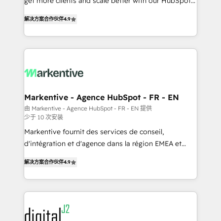
get more clients and scale better with our HubSpot
Strategy: Activate Breeze Agents, configure HubSpot
Consulting & 'Done For You' Services. 🚀 Who We
AI, & maximize AEO with tailored AI services. 🧩
解决方案合作伙伴
4.9
Work With 🚀 We help lean, growing companies: -
Integrations: Extend HubSpot with custom
Win more business - Reduce no-shows - Improve
integrations, hosting, & maintenance.
lead & deal conversion rates - Scale with less
headcount ...by using HubSpot's full capabilities. 🤓
What do you get? 🤓 Our client's are too busy to
learn the ins-and-outs of HubSpot. We give you a
Personal Consultant + Tech Team to handle the
Markentive - Agence HubSpot - FR - EN
heavy lifting of mapping out AND building your ideal
由 Markentive - Agence HubSpot - FR - EN 提供
少于 10 次安装
system. + Get best practices and 'don't know what
you don't know' recommendations to maximize
Markentive fournit des services de conseil,
conversions! OTF is an Elite Partner (top 1% of
d'intégration et d'agence dans la région EMEA et
6,500+ Partners) and was named 2023 HubSpot
North America. Avec plus de 115 experts en
解决方案合作伙伴
4.9
Partner of the Year 💥 Trusted by 2,500+ companies
marketing automation, Growth, Revops, CRM et
to help them scale and close more business, by
webdesign. Markentive is both a consulting firm, a
using HubSpot (the right way). ⭐️ Here's more info:
digital agency and an integrator. With over 115
www.onthefuze.com/hubspot-admin Contact us to
experts in marketing automation, growth, revops,
learn more!
CRM and webdesign (We focus on EMEA - USA