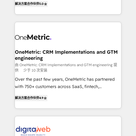
解决方案合作伙伴
5.0
données unifiées, des processus alignés. Ensuite
system environments and global SaaS or
l'augmentation : l'IA là où elle crée de la valeur. Et
manufacturing teams. Trusted by leading enterprises
surtout : l'humain qui reste au centre. Parce que la
and fast growing scale ups including Sony, Rapyd,
vraie performance vient de l'intérieur. Act Inside.
Fiverr, XM Cyber, Bridgepointe Technologies, EMA
Stand Out.
Design Automation and Uptive. 📊 RevOps & data
architecture 🔗 CRM migrations & End to end
integrations 🤖 AI workflows & enrichment 📘 Team
OneMetric: CRM Implementations and GTM
engineering
enablement & company-wide adoption We create
HubSpot environments that teams use with
由 OneMetric: CRM Implementations and GTM engineering 提
供
少于 10 次安装
confidence and that leadership can rely on for
Over the past few years, OneMetric has partnered
scalable revenue insights.
with 750+ customers across SaaS, fintech,
healthcare, real estate, and other industries. With
解决方案合作伙伴
4.9
150+ HubSpot-certified experts, we deliver scalable
solutions to complex GTM and RevOps challenges.
Our Expertise 🔹 Onboarding & Implementation:
Accredited HubSpot Partner, ensuring smooth setup
tailored to your GTM motion. 🔹 Migrations: Move