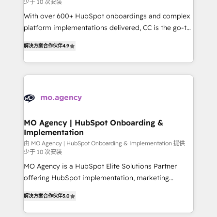
少于 10 次安装
supported over 500 organisations with HubSpot
With over 600+ HubSpot onboardings and complex
implementation, optimisation, training, and
platform implementations delivered, CC is the go-to
adoption assurance. Our tried and tested Roadmap
Elite Solutions Partner for businesses ready to
methodology will ensure that you receive the best
解决方案合作伙伴
4.9
migrate, replatform, and scale smarter. We specialize
deployment experience possible. Whether you are
in high-impact CRM and CMS migrations and
new to HubSpot or seeking to turn around a poor
onboarding from platforms like Salesforce, NetSuite,
install, our team have the change management
Zoho, Pardot, Marketo, Microsoft Dynamics, Wix,
expertise to deliver the solutions you need.
WordPress and legacy CRMs, turning fragmented
systems into unified, growth-ready HubSpot
architectures that accelerate revenue operations and
MO Agency | HubSpot Onboarding &
Implementation
performance. - Multi-object CRM migration, cleanup,
and implementation. - Pre-built and custom
由 MO Agency | HubSpot Onboarding & Implementation 提供
少于 10 次安装
integrations across your full tech stack. - Custom
MO Agency is a HubSpot Elite Solutions Partner
object setup, CMS builds, and full-funnel automation.
offering HubSpot implementation, marketing
- Dashboards, lifecycle campaigns, and lead
automation, CRM and RevOps consulting, B2B SEO,
nurturing sequences. - Cross-hub setup across
解决方案合作伙伴
5.0
paid media, content marketing, AEO and GEO (AI
Marketing, Sales, Operations, and Service Hubs. -
search optimisation), and HubSpot Content Hub and
Ongoing optimization, managed support, and