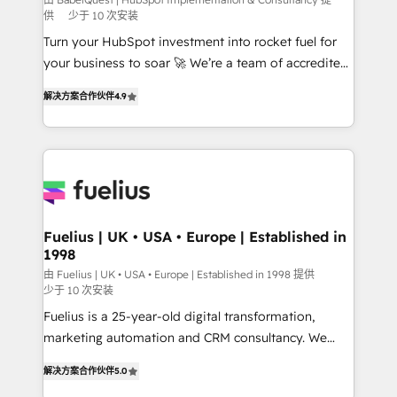
CMS • ISO/IEC 27001:2022, ISO 9001:2015, and ISO
供
少于 10 次安装
42001:2023 certified - the AI management standard •
Turn your HubSpot investment into rocket fuel for
GuardHub: our AI governance framework, built on
your business to soar 🚀 We’re a team of accredited
ISO 42001 Ready for the next step? Click the 👈
HubSpot experts ready to help you. We can
'𝗖𝗼𝗻𝘁𝗮𝗰𝘁 𝗯𝘂𝘀𝗶𝗻𝗲𝘀𝘀' button to get in touch (𝘸𝘦'𝘳𝘦
解决方案合作伙伴
4.9
implement the platform into complex business
𝘴𝘶𝘱𝘦𝘳 𝘳𝘦𝘴𝘱𝘰𝘯𝘴𝘪𝘷𝘦)
environments, optimise what you've got and make
sure you can actually use it, build your website in
HubSpot or create an inbound marketing strategy
for you and execute it on HubSpot. We are on the
G-Cloud 14 CCS (Crown Commercial Service)
framework, meaning we've been accredited by
Fuelius | UK • USA • Europe | Established in
1998
HubSpot and vetted by the CCS, which means we
can support public sector companies as well the
由 Fuelius | UK • USA • Europe | Established in 1998 提供
少于 10 次安装
other ones listed in our profile. Our services: -
Fuelius is a 25-year-old digital transformation,
HubSpot implementation - HubSpot CMS website
marketing automation and CRM consultancy. We
build We can do lots of things. But everything we do
enable mid-market and enterprise clients to
is there for you to: - Grow revenue, and run your
解决方案合作伙伴
5.0
maximise their return from digital and fuel their
business more efficiently - Build stronger