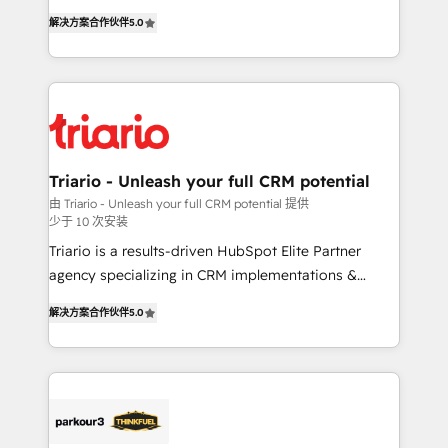
world experience to our client engagements. "Blue
detailed financial rationale with a focus on ROI and
解决方案合作伙伴
5.0
Frog is a top, trusted partner in HubSpot's
TCO. As a trusted extension of your team, we
ecosystem for a reason. Their team brings over a
believe in the power of partnership. Together, we
decade of experience to the table, along with deep
embark on a transformational journey that sets your
knowledge of the HubSpot platform and strategies
business up for long-term success. Unlock your
for driving growth. They are committed to helping
business. If not now, when?
our customers grow and finding solutions that fit
their unique business needs. We are thrilled to have
Triario - Unleash your full CRM potential
Blue Frog in the HubSpot ecosystem leading the
由 Triario - Unleash your full CRM potential 提供
少于 10 次安装
way for customers!" - Yamini Rangan, CEO of
HubSpot “Our experience with the team at Blue Frog
Triario is a results-driven HubSpot Elite Partner
has been nothing short of extraordinary. Their years
agency specializing in CRM implementations &
of experience and quality of skilled staff has earned
migrations, Revenue Operations, Custom
解决方案合作伙伴
5.0
them a trusted reputation within the HubSpot
Integrations, Custom AI agents and AI-ready Website
ecosystem as a reliable partner capable of delivering
Design With over 15 years of experience, we help
remarkable experiences for our most sophisticated
companies bridge the gap between marketing, sales,
clients.” - Brian Garvey, VP, Solutions Partner
and customer success through smart automation,
Program, HubSpot.
data hygiene, and tailored HubSpot solutions. Our
clients choose us because we blend the expertise of