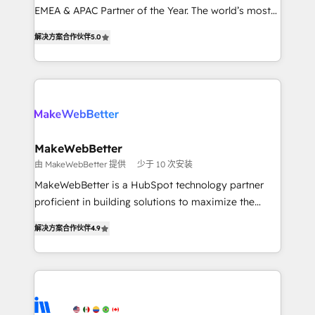
EMEA & APAC Partner of the Year. The world’s most
based engagements and ongoing RevOps
experienced and fully accredited HubSpot Solutions
partnerships, we guide organizations through the
解决方案合作伙伴
5.0
Partner. 🚀 With 2,750+ HubSpot projects delivered
revenue maturity model - delivering the right
and 370+ specialists across EMEA, APAC and NAM,
improvements at the right time so operations
we de-risk complex CRM programmes and
evolve strategically and sustainably as the business
accelerate ROI across every HubSpot Hub. 🧭 From
grows.
multi-region migrations to AI-powered automation,
we turn complexity into clarity, human at global
scale. 🏆 HubSpot’s CEO called us “the partner of the
MakeWebBetter
future.” Others agree it is proof of trust built through
由 MakeWebBetter 提供
少于 10 次安装
measurable impact.
MakeWebBetter is a HubSpot technology partner
proficient in building solutions to maximize the
operational efficiency of HubSpot. The fastest-
解决方案合作伙伴
4.9
growing tech-enabler & facilitator, MakeWebBetter,
hands you the blend of HubSpot expertise &
eminent solutions & integrations. Trust us to
streamline your HubSpot experience. 🚀HubSpot
Elite Partners with 10+ years of HubSpot experience