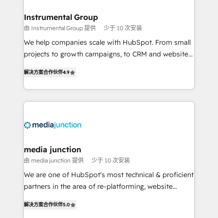
🤝HubSpot Premier Integration partner 🤝Google
Premier Partner 2023 🌟5 HubSpot Accreditations 🌟
Instrumental Group
Won HubSpot Theme Challenge 2021 🌟INBOUND’19
由 Instrumental Group 提供
少于 10 次安装
HubSpot Rising Star Why us? Harnessing the full
We help companies scale with HubSpot. From small
potential of the powerful HubSpot CRM. ✔️A team of
projects to growth campaigns, to CRM and websites.
HubSpot experts backed by over 10+ years of
Hire an agency that's experienced in every inch of
HubSpot experience ✔️Flexible pricing models —
解决方案合作伙伴
4.9
HubSpot and willing to work hand-in-hand with your
Hourly-fee (assigned one Dedicated HubSpot
team to simplify the complex and build a better
Admin); Monthly-fee (HubSpot Admin + Project
experience for your team and customers.
Manager); and Fixed Project Cost (as per
requirement). ✔️Helped over 25,000+ customers so
far with our HubSpot solutions. ✔️Bespoke apps &
on-demand bundle services. Connect with us today!
media junction
由 media junction 提供
少于 10 次安装
We are one of HubSpot's most technical & proficient
partners in the area of re-platforming, website
design & development. We specialize in multi-hub
解决方案合作伙伴
5.0
implementations for mid-market & enterprise