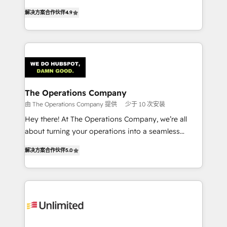
creativity to achieve measurable results. Founded in
解决方案合作伙伴
4.9
Barcelona and operating across Spain, LATAM, and
the UK, we support global companies in building
smarter marketing, sales, and customer success
strategies. As the only HubSpot Elite Partner in
Iberia (Spain & Portugal), we combine human insight
with intelligent automation to drive sustainable
growth. Our multidisciplinary team designs solutions
The Operations Company
that simplify complexity, boost performance, and
由 The Operations Company 提供
少于 10 次安装
turn innovation into real impact. 🌍 Highlights •
Hey there! At The Operations Company, we’re all
HubSpot Partner since 2012 • 2022 EMEA Impact
about turning your operations into a seamless
Award: Best Integration • 150+ successful HubSpot
experience that powers real results. We specialize in
projects • Clients in 30+ industries • Proprietary
解决方案合作伙伴
5.0
transforming complex systems into efficient,
technology for integrations • Multilingual team:
scalable solutions that work across your entire
English, Spanish, Portuguese & Italian 👉 Grow
organization. We’re a unique blend of deep HubSpot
smarter with AI and HubSpot.
expertise, strategic thinking, and hands-on
operational know-how. We know that no two
businesses are alike, so we don’t do cookie-cutter