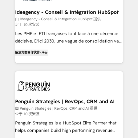
the largest technical consulting team of any HubSpot
partner and expertise across operational strategy,
Ideagency - Conseil & Intégration HubSpot
business-first process building, system integration,
由 Ideagency - Conseil & Intégration HubSpot 提供
少于 10 次安装
custom development, and extensibility. When you
work with Aptitude 8, you get a team – not an
Les PME et ETI françaises font face à une décennie
individual – with embedded consulting, strategy,
décisive. D'ici 2030, une vague de consolidation va
development, and project management. We have
recomposer le marché. Seules survivront les
解决方案合作伙伴
4.9
100% US-based, FTE team members. We offer
entreprises qui auront réussi leur transformation. Le
project-based and managed services engagements
problème ? 58% des dirigeants savent que l'IA est
that include new HubSpot implementations,
vitale pour leur survie. Mais 57% n'ont aucune
migrations from other platforms, systems
stratégie. Et 43% ne maîtrisent même pas leurs
integration, extensibility, custom development, and
données. C'est le paradoxe français : conscience
ongoing RevOps support.
totale, action nulle. La solution s'appelle l'Entreprise
Augmentée. Ce n'est pas une entreprise qui utilise
Penguin Strategies | RevOps, CRM and AI
l'IA. C'est une organisation qui a réussi la symbiose
由 Penguin Strategies | RevOps, CRM and AI 提供
少于 10 次安装
entre l'expertise humaine et l'intelligence artificielle.
Pas pour remplacer l'humain, mais pour l'augmenter.
Penguin Strategies is a HubSpot Elite Partner that
Chez Ideagency, nous accompagnons cette
helps companies build high performing revenue
transformation. D'abord les fondations : des
operations across complex sales cycles, multi