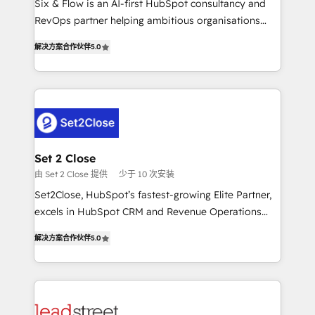
Six & Flow is an AI-first HubSpot consultancy and
Partner, el nivel más alto. +700 clientes
RevOps partner helping ambitious organisations
implementados en LATAM, Marcas como Hyatt,
grow with clarity, confidence, and intelligence.
Hospital ABC, Hogares Unión, Yves Rocher,
解决方案合作伙伴
5.0
Operating across the UK, Netherlands, Ireland, and
MacStore, Café Britt, Bella Piel, confiaron en
Canada, we’ve delivered thousands of successful
nosotros para impulsar la eficiencia de sus procesos
HubSpot projects for mid-market and enterprise
en HubSpot. No necesitas tener todas las
clients worldwide, with over 10 years experience. We
respuestas para empezar. Te ayudamos a identificar
combine HubSpot, data, and AI to design connected
el primer caso de uso que más impacto te dará.
go-to-market systems that align people, process,
Solo continúas si ves valor real en los primeros 14
and technology for predictable, scalable revenue
Set 2 Close
días.
growth. Our expertise spans RevOps, CRM and data
由 Set 2 Close 提供
少于 10 次安装
architecture, AI enablement, and strategic marketing,
Set2Close, HubSpot’s fastest-growing Elite Partner,
delivered through our proprietary FLAIR framework
excels in HubSpot CRM and Revenue Operations
for responsible AI adoption. As a HubSpot Elite
(RevOps) services to boost B2B sales and growth.
Partner and ISO 27001:2022 certified consultancy,
解决方案合作伙伴
5.0
As a top HubSpot Elite Partner, we specialize in
we blend strategy, creativity, and technology to help
custom HubSpot CRM solutions. Our experts design,
organisations scale smarter and grow stronger.
implement, and optimize systems to enhance user
experience, functionality, and adoption across sales,
marketing, and service teams. From setup to