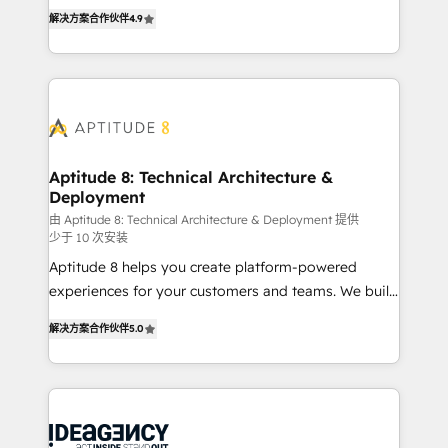
B2B à travers l’acquisition de nouveaux clients,
HubSpot dans votre organisation. Pour toute
解决方案合作伙伴
4.9
l'intégration CRM et le développement des revenus
question technique ou besoin de structuration de
auprès de vos comptes existants. En France et à
votre projet HubSpot, contactez notre équipe pour
l'international, nous travaillons avec des ETI
un échange dédié.
ambitieuses, des grands groupes voulant aller au-
delà d’une simple transformation digitale et des
startups florissantes. Nos 3 grandes expertises sont :
➤ L’intégration de CRM et de méthodologie RevOps
Aptitude 8: Technical Architecture &
Deployment
pour aligner les équipes marketing, commerciales et
support client (data migration, synchronisation API,
由 Aptitude 8: Technical Architecture & Deployment 提供
少于 10 次安装
audit et maintenance) ➤ La création de sites internet
Aptitude 8 helps you create platform-powered
de conversion qui transforment les visiteurs en
experiences for your customers and teams. We build
opportunités d'affaires ➤ La mise en place de
multi-hub solutions and orchestrate operations
stratégies d'acquisition marketing (SEO, SEA,
解决方案合作伙伴
5.0
across your entire tech stack. Aptitude 8 is trusted
inbound, automatisation marketing, ABM, IA,
by top brands such as Lenovo, Bluetooth,
emailing) Informations clés : - 10 ans d'expérience -
International Sports Sciences Association, SXSW,
100+ intégrations CRM HubSpot réussies - 40
Notion, Soundcloud, American Nurses Association,
experts conseil - 150 certifications HubSpot
Randstad, Uber Freight, and HubSpot itself. We have
cumulées