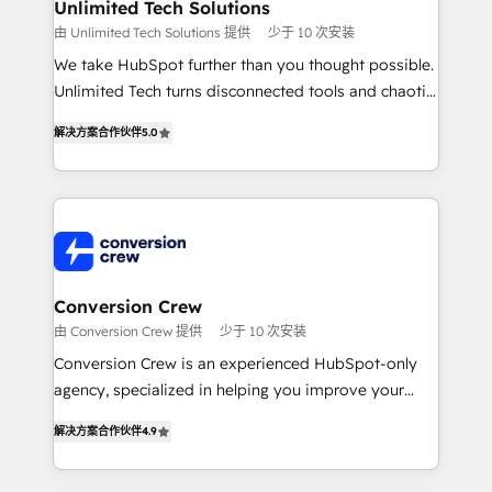
solutions. Instead, we dive in to understand your
Unlimited Tech Solutions
needs, goals, and challenges to deliver solutions that
由 Unlimited Tech Solutions 提供
少于 10 次安装
fit like a glove. We’re committed to being both
We take HubSpot further than you thought possible.
highly effective and fun to work with. We believe in
Unlimited Tech turns disconnected tools and chaotic
efficient processes, as well as building great
processes into a seamless, high-performing revenue
relationships. Your success is our success, and we’re
解决方案合作伙伴
5.0
engine. We combine RevOps strategy with deep
all in this together! From startup to enterprise, we’ll
technical execution to help teams scale faster—with
make sure your HubSpot setup becomes a
cleaner data, smarter automation, and more
powerhouse of productivity, so you can focus on
predictable revenue. Specialties: · HubSpot
what matters most: growing your business and
Implementation & Migration · Native & Custom
wowing your customers. Let’s make HubSpot work
Integrations · Custom Development · CPQ & FSM ·
smarter for you!
Reporting & Analytics · GTM Architecture · Sales &
Conversion Crew
Marketing Enablement If you’re ready to elevate
由 Conversion Crew 提供
少于 10 次安装
HubSpot from “just your CRM” to your growth
Conversion Crew is an experienced HubSpot-only
infrastructure—let’s talk.
agency, specialized in helping you improve your
online processes. This means we help you with: -
解决方案合作伙伴
4.9
Implementing HubSpot (CRM, Marketing, Sales,
Service and Operations) - Developing fast, good-