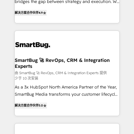
bridges the gap between strategy and execution. We
accelerate decisions, streamline processes, and
don't just "set up tools" — we install the GTM
unlock efficiency at scale. From predictive
解决方案合作伙伴
4.9
Operating System (GTM OS) to align your leadership
intelligence to conversational AI, we turn data into
and engineer a portal that drives predictable
action and automation into competitive advantage.
revenue velocity. 🚀 GTM Strategy & Alignment
✦ 150+ implementations ✦ 100+ certifications ✦ 7
Workshops & Sprints: Identify "Valleys of Death"
accreditations
stalling growth. Fix your ICP, Math, and Story to stop
"accelerating a mess." ⚙️ Elite Engineering & AI
Scalable Architecture: Zero-technical-debt setup
SmartBug 🚀 RevOps, CRM & Integration
Experts
across all Hubs, validated by our 7 HubSpot
Accreditations. AI-Powered RevOps: Breeze AI,
由 SmartBug 🚀 RevOps, CRM & Integration Experts 提供
少于 10 次安装
custom AI agents, and high-integrity migrations for
As a 3x HubSpot North America Partner of the Year,
total reporting clarity. Security & Compliance: SOC 2
SmartBug Media transforms your customer lifecycle
Type I and HIPAA attested for enterprise-grade data
into a revenue engine. Our unified ecosystem
security. 🏆 Why Bluleadz? GTM OS Partner | 16+
解决方案合作伙伴
5.0
includes specialized divisions Globalia (AI &
Years Experience | 1,000+ Five-Star Reviews
Software) and Point Success Media (Paid Media),
making this the official home for all three brands. 🔄
Implementation & Integration - Seamless migrations