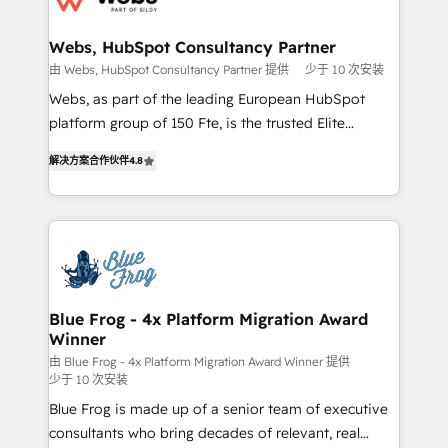
HubSpot set-up for better results 🌐 Website design
and build using HubSpot 🔌 Integrating HubSpot
Webs, HubSpot Consultancy Partner
with other systems 🎓 Training your teams to be
由 Webs, HubSpot Consultancy Partner 提供
少于 10 次安装
HubSpot pros 📊 Lead generation services using
Webs, as part of the leading European HubSpot
HubSpot Why us? - SIX HubSpot Accreditations -
platform group of 150 Fte, is the trusted Elite
awarded by HubSpot after a rigorous process for
HubSpot CRM Partner offering you a roadmap on
CRM, Solutions Architecture, Onboarding , Data
解决方案合作伙伴
4.8
maximizing EBITDA and achieving Commercial
Migration, Custom Integration & Platform
Excellence. With our targeted processes, we
Enablement -Onboarded over 500 businesses to
strengthen your digital transformation and minimize
HubSpot -Top 1% of partners worldwide -In-house
costs. As HubSpot's Advanced Accredited CRM
team of 25+ experts Contact us today to help you
Implementation partner, we provide expertise to
get more from your investment in HubSpot.
drive your business forward. Since 2015 we are fully
www.bbdboom.com
dedicated to HubSpot and with an experienced
Blue Frog - 4x Platform Migration Award
Winner
team (50+), we work with reputable companies in
B2B sectors such as manufacturing, SaaS and
由 Blue Frog - 4x Platform Migration Award Winner 提供
少于 10 次安装
business services. We prepare a customized
Blue Frog is made up of a senior team of executive
business case that demonstrates the value and
consultants who bring decades of relevant, real
impact of your digital transformation, including a