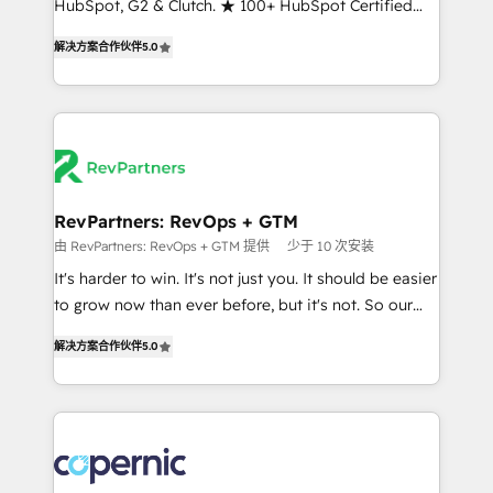
HubSpot, G2 & Clutch. ★ 100+ HubSpot Certified
and service to drive sustainable growth With 6 key
Experts & Trainers across the team ★ 1,500+
HubSpot accreditations and experience across
解决方案合作伙伴
5.0
implementations across five continents ★ AI-First,
hundreds of organizations in dozens of industries,
RevOps-led, Onboarding obsessed ★ Company of
there’s a good chance one of our globally integrated
the Year 2024/25 INSIDEA helps growing companies
teams has worked with clients just like you Let’s
turn HubSpot into a revenue engine. We onboard
explore whether S2 is the partner you’ve been
your team, migrate your data, and build AI-powered
looking for...and get your next big initiative moving!
workflows that drive adoption from week one, in
your time zone. What we do ➤ Onboarding: Live in
RevPartners: RevOps + GTM
weeks, with workflows built around your business,
由 RevPartners: RevOps + GTM 提供
少于 10 次安装
not a template. ➤ Migration: Move from any legacy
It's harder to win. It's not just you. It should be easier
CRM. Zero downtime, full data integrity. ➤
to grow now than ever before, but it's not. So our
Implementation: Configure HubSpot to run your
focus is serving you, the person responsible for the
revenue process. Sales, marketing, and service wired
解决方案合作伙伴
5.0
revenue number. We do that by bridging the gap
together. ➤ AI and Integrations: Layer Breeze AI,
where agencies fail: combining GTM strategy with
custom agents, and APIs to remove manual work. ➤
technical execution to solve the right problem at the
Ongoing Management: Monthly tune-ups, feature
right time, with the right solution. We don’t just
rollouts, adoption coaching. Buying HubSpot,
implement your CRM. We engineer revenue
switching to it, or reviving a stale portal? We are
outcomes for the GTM owner on HubSpot. We Build