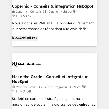
built for the work.
Different Because We're Built Different: - Secure:
Copernic - Conseils & intégration HubSpot
Soc2 compliant 🛡️ - Onboarding: Implementations
由 Copernic - Conseils & intégration HubSpot 提供
少于 10 次安装
starting from $1,5k - Clay: Elite Studio Solutions
Partner 🤝 - Global: 75+ RPers across five continents
Nous aidons les PME et ETI à booster durablement
🌐 - Scale: Largest organically grown & fastest tiering
leur performance en répondant aux vrais défis : •
Elite HubSpot Partner 🪴 - CRM: More Sales Hub
Intégration de HubSpot avec d’autres outils (ERP,
解决方案合作伙伴
4.9
implementations than any other Partner 💻 -
téléphonie, etc.) • Alignement des équipes grâce à un
Salesforce: We convert SFDC addicts to HubSpot
outil et des données partagées • Amélioration de la
evangelists 🧡 Don't pick a marketing or technical
collecte et de l’analyse des données pour des
agency for a GTM engineer’s job. The choice is
décisions éclairées • Optimisation de l’efficacité et
yours. Start winning.
de la productivité des équipes Notre équipe de 30
consultants certifiés HubSpot aborde chaque projet
avec un engagement total, alignant processus
Make the Grade - Conseil et intégrateur
HubSpot
métiers et technologie, et guidant vos équipes à
travers le changement, tout en centrant vos objectifs
由 Make the Grade - Conseil et intégrateur HubSpot 提供
少于 10 次安装
d’entreprise. Grâce à une méthodologie éprouvée
Société de conseil en stratégie digitale, notre
auprès de plus de 400 clients, nous comprenons
mission est de soutenir la croissance des entreprises
rapidement vos enjeux et intégrons parfaitement