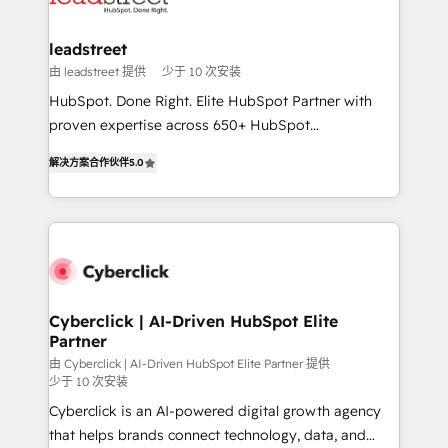
refinement, we streamline workflows, improve lead
management, and speed up deal closures. With 500+
leadstreet
projects completed, our Agile approach ensures your
由 leadstreet 提供
少于 10 次安装
HubSpot CRM drives measurable results. Our
HubSpot. Done Right. Elite HubSpot Partner with
RevOps services align your sales, marketing, and
proven expertise across 650+ HubSpot
customer success teams for peak performance. We
implementations. With 12+ years of HubSpot
optimize the revenue lifecycle—lead generation to
解决方案合作伙伴
5.0
experience, we help you use the HubSpot platform
retention—by refining processes and eliminating
to its fullest capacity, improve your current HubSpot
inefficiencies. Using HubSpot tools and data-driven
website, or build your new one.
strategies, we create scalable solutions that
maximize profitability and adapt to your goals.
Cyberclick | AI-Driven HubSpot Elite
Partner
由 Cyberclick | AI-Driven HubSpot Elite Partner 提供
少于 10 次安装
Cyberclick is an AI-powered digital growth agency
that helps brands connect technology, data, and