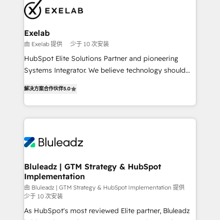
market and enterprise organizations, our team
combines strong technical execution with real
business perspective. Many of our consultants have
Exelab
scaled businesses themselves, giving us a practical
由 Exelab 提供
少于 10 次安装
understanding of what owners and operators need
HubSpot Elite Solutions Partner and pioneering
as their systems, data, and processes evolve. Since
Systems Integrator. We believe technology should
2014, we’ve supported 1,400+ clients across a wide
serve business strategy, not the other way around.
range of industries, including healthcare, software,
解决方案合作伙伴
5.0
Every engagement begins with clear objectives,
B2B services, manufacturing, financial services and
customer journey mapping, and measurable KPIs.
more. Whether clients are new to HubSpot or
Only then we architect solutions. The question is
expanding into more advanced use cases, we focus
never which features to activate, but which
on delivering clean, scalable, AI-ready systems that
outcomes to deliver. -SYSTEM INTEGRATION-
create long-term value and a consistently strong
Connectors, workflows, and data architectures that
client experience.
make HubSpot the operational hub, integrated with
Bluleadz | GTM Strategy & HubSpot
Implementation
SAP, Microsoft Dynamics, custom ERPs, and any
enterprise platform. Proprietary apps extend
由 Bluleadz | GTM Strategy & HubSpot Implementation 提供
少于 10 次安装
HubSpot beyond standard configurations. -AI-
As HubSpot's most reviewed Elite partner, Bluleadz
FIRST- AI across customer-facing operations to