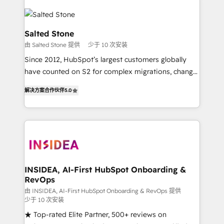
Salted Stone
由 Salted Stone 提供
少于 10 次安装
Since 2012, HubSpot’s largest customers globally
have counted on S2 for complex migrations, change
management, systems integration, and creative
解决方案合作伙伴
5.0
solutions that deliver measurable impact and
transform brand experiences As one of the few full-
service creative agencies in the HubSpot
ecosystem, we blend strategy, technology, & award-
winning design to build scalable, globally
regionalized HubSpot websites, integrated
marketing campaigns, & RevOps frameworks that
INSIDEA, AI-First HubSpot Onboarding &
RevOps
fuel long-term success We connect the entire
customer lifecycle through seamless integrations,
由 INSIDEA, AI-First HubSpot Onboarding & RevOps 提供
少于 10 次安装
ensure long-term adoption with change-
★ Top-rated Elite Partner, 500+ reviews on
management programs, and align marketing, sales,