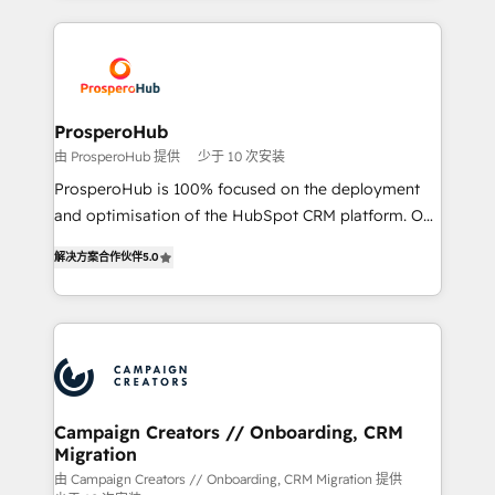
certifications, we are part of the most certified
crecimiento integrando estrategia, tecnología y
Canadian agencies, and we both hold Onboarding
procesos comerciales para potenciar resultados
Accreditations. Based in Canada (coast to coast), our
reales. Nos caracterizamos por combinar excelencia
services are offered in both English & French.
técnica con una mirada estratégica a largo plazo.
ProsperoHub
由 ProsperoHub 提供
少于 10 次安装
ProsperoHub is 100% focused on the deployment
and optimisation of the HubSpot CRM platform. Our
highly experienced team of solutions experts will
解决方案合作伙伴
5.0
ensure that you achieve maximum adoption and
ROI from your HubSpot investment. Use our
extensive HubSpot, sales, marketing, service and
integrations expertise to lead your team on their
HubSpot journey, design and implement your
processes and skilfully bring your revenue
infrastructure to life. Our collaborative approach
Campaign Creators // Onboarding, CRM
Migration
keeps you in control whilst we plan and support the
route to your revenue goals. We have successfully
由 Campaign Creators // Onboarding, CRM Migration 提供