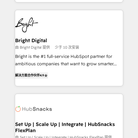
companies. We are woman-owned, powered by
coffee, and we ❤️ dogs. We produce award-winning
work for our clients. 🏆2023 Technical Expertise
Impact Award 🏆2022 Technical Expertise Impact
Award 🏆2022 Platform Migration Excellence Impact
Award 🏆2020 Elite Solutions Partner 🏆2019
Bright Digital
Integrations HubSpot Impact Award 🏆2019
由 Bright Digital 提供
少于 10 次安装
Marketing Enablement HubSpot Impact Award 🏆
Bright is the #1 full-service HubSpot partner for
2018 Website Design HubSpot Impact Award 🏆2017
ambitious companies that want to grow smarter.
Website Design HubSpot Impact Award 🏆2016
From HubSpot onboarding, to training, from
Growth-Driven Design Agency of the Year 🏆2016
解决方案合作伙伴
4.9
developing a new website to lead generation and
Sales Enablement HubSpot Impact Award 🏆2015
digital marketing; we do it all (and with great
Growth-Driven Design Agency of the Year 🏆2015
results)! In short, our services include: - HubSpot
Became the 5th Agency to reach Diamond 🏆2014
consultancy: onboarding, training, data migration -
HubSpot COS Performance Award 🏆2014 HubSpot
HubSpot development: websites, custom modules,
COS Design Award 🏆2013 HubSpot Marketplace
integrations - Marketing & sales solutions: digital
Provider of the Year 🏆2011 Became a HubSpot
marketing, advertising, campaigns, content and
Set Up | Scale Up | Integrate | HubSnacks
Partner 📆Founded in 1997
FlexPlan
design We connect people, data and technology to
improve customer experiences. With our bright
由 Set Up | Scale Up | Integrate | HubSnacks FlexPlan 提供