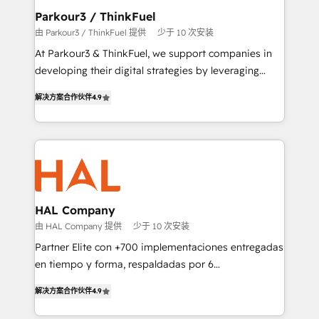
a global consultancy with the care and agility of a
Parkour3 / ThinkFuel
boutique firm. At Triario, we’re big enough to deliver
由 Parkour3 / ThinkFuel 提供
少于 10 次安装
but small enough to listen. Our Services: HubSpot
At Parkour3 & ThinkFuel, we support companies in
implementations & data migration Custom AI agents
developing their digital strategies by leveraging
Revenue Operations API integrations AI-ready
technologies and automating their marketing and
Website design Let’s turn your CRM into your growth
解决方案合作伙伴
4.9
sales processes to generate growth. Our offer spans
engine!
from Strategy to Operations. We specialize in CRM
onboarding and implementation, web design, sales
& marketing automation, and digital marketing. With
extensive experience working with tech companies
and manufacturers since 2002, we are committed to
empowering our clients and developing their
HAL Company
autonomy. Get to grips with HubSpot through
由 HAL Company 提供
少于 10 次安装
guided implementation and seamless integration of
Partner Elite con +700 implementaciones entregadas
the CRM platform into your digital ecosystem. Would
en tiempo y forma, respaldadas por 6
you like support in deploying your inbound
acreditaciones de HubSpot y un equipo de 6
marketing strategy? We'll provide support tailored
解决方案合作伙伴
4.9
Certified Trainers avalados por HubSpot Academy.
to your needs and sales objectives. With 125+
Acompañamos a las empresas en cada etapa de su