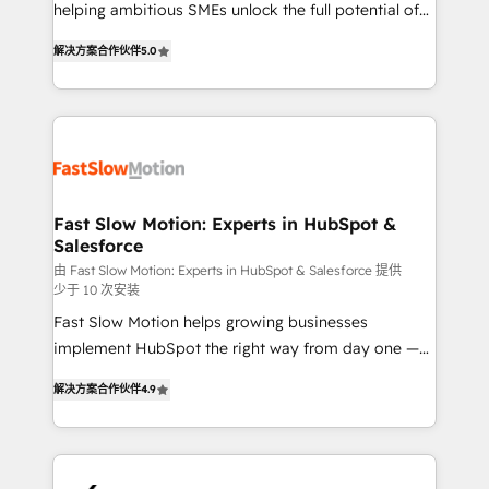
helping ambitious SMEs unlock the full potential of
Sales + Service Hub, synchronisation ERP ↔
HubSpot. Too many businesses invest in HubSpot
HubSpot temps réel, formation équipes. 🏆 +350
解决方案合作伙伴
5.0
but never see the ROI they expected due to poor
projets livrés. Accrédités HubSpot CRM
adoption, messy data, and disconnected teams
Implementation, Data Migration & Custom
getting in the way. That’s where we come in. We
Integration. 📩 Parlons de votre projet →
partner with scaling businesses across the UK to
digitaweb.com
design, implement, and optimise HubSpot so it
actually drives revenue, not just reports on it. Our
services include: - Choosing the right HubSpot
Fast Slow Motion: Experts in HubSpot &
Salesforce
package for your business - Full CRM, Marketing, and
Sales Hub implementations - Custom dashboards
由 Fast Slow Motion: Experts in HubSpot & Salesforce 提供
少于 10 次安装
and reporting - Workflow automation and data
Fast Slow Motion helps growing businesses
clean-up - Sales enablement and team training -
implement HubSpot the right way from day one —
Ongoing optimisation and RevOps support Based in
with the flexibility to scale as complexity increases.
Leeds and London, we partner with SMEs across the
解决方案合作伙伴
4.9
Highly certified in both HubSpot and Salesforce, we
UK who are ready to turn HubSpot into the growth
bring deep experience in CRM implementation,
engine it’s meant to be.
integrations, and data migration across modern
business systems. Built to serve growing mid-