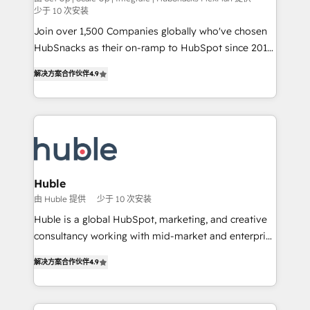
少于 10 次安装
people, exciting ideas and can-do mentality, we
Join over 1,500 Companies globally who've chosen
ensure revenue growth on a daily basis. So tell us
HubSnacks as their on-ramp to HubSpot since 2014
your challenge; our passionate and growth driven
Simple pay-as-you-go plans that accelerate value...
team of 100+ experts is ready for you! Driving digital
解决方案合作伙伴
4.9
1️⃣ Set Up | Onboarding New or Check-fixing existing
growth | www.brightdigital.com
HubSpot portals 2️⃣ Scale Up | 100% HubSpot Task
Execution... Global 24/7 ... All Experts 3️⃣ Integrate |
your entire Tech Stack with Custom Integrations
Slash months from your API Integration project... ⬅️
Click "Contact Business" ⬅️ to access 150+ Kickstart
Integration templates that put HubSpot in the center
Huble
of your tech stack, syncing... 🛍️ Shopify or
由 Huble 提供
少于 10 次安装
WooCommerce 💲 Stripe or Paypal 💰 Sage or
Huble is a global HubSpot, marketing, and creative
Netsuite 🤖 Google or Microsoft ✍️ DocuSign or
consultancy working with mid-market and enterprise
PandaDoc 🌐 Avalara or Quaderno HubSnacks holds
businesses. We go beyond implementation, shaping
the rare Advanced "Custom Integrations"
解决方案合作伙伴
4.9
the strategy, processes, and teams that turn
Accreditation, securely sync data across... 🔄 any
HubSpot into a genuine growth engine. Named
apps, in any direction. Stuck on your old CRM..?
HubSpot's Global Partner of the Year in 2024,