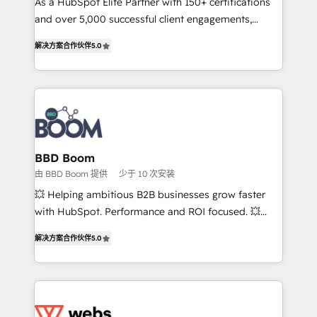
As a HubSpot Elite Partner with 150+ certifications
your team to adopt new systems with confidence
and over 5,000 successful client engagements,
and achieve a unified, data-driven approach to
Vonazon turns marketing complexity into
customer engagement.
解决方案合作伙伴
5.0
measurable, scalable growth. From onboarding to
enterprise-grade campaigns, our in-house team
builds scalable strategies that drive long-term
revenue. ⚙️ HubSpot Integration & Optimization •
Seamless CRM, CMS, and automation setup •
Complex platform migrations and data cleanups •
Custom APIs and third-party integrations 📈 End-to-
BBD Boom
End Revenue Acceleration • Lifecycle marketing and
由 BBD Boom 提供
少于 10 次安装
pipeline growth programs • Sales enablement tools
💥 Helping ambitious B2B businesses grow faster
and CRM optimization • Retention strategies with
with HubSpot. Performance and ROI focused. 💥
customer journey mapping 🏅 Elite-Level HubSpot
BBD Boom is the HubSpot partner that can help you
Execution • 750+ onboardings and 2,000+
解决方案合作伙伴
5.0
to HubSpot Better. We work with your teams to
implementations • Deep expertise across marketing,
solve all your HubSpot challenges and improve user
sales, and service hubs • Built-in flexibility for
adoption, sales process and marketing results.
startups to global brands
Services 📚 Onboarding your team to HubSpot for
the first time 🔧 Designing and optimising your