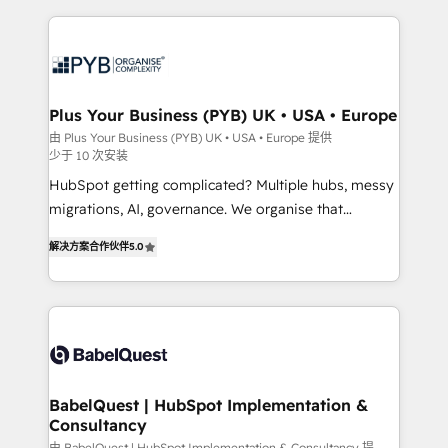
WordPress development. We work with enterprise
scalable retainers. Let’s make HubSpot your most
and growth-led companies across technology,
powerful growth engine. Built to convert, scale, and
professional services, financial services and
drive results.
industrial sectors. Offices in Johannesburg, Cape
Town, Dubai & London. 500+ HubSpot CRM
Plus Your Business (PYB) UK • USA • Europe
implementations delivered. AI visibility coverage
由 Plus Your Business (PYB) UK • USA • Europe 提供
少于 10 次安装
across ChatGPT, Claude, Perplexity, Gemini and
Google AI Overviews. HubSpot Impact Award -
HubSpot getting complicated? Multiple hubs, messy
Customer First HubSpot Impact Award - Integrations
migrations, AI, governance. We organise that
Innovation HubSpot Impact Award - Platform
complexity, so your team can put HubSpot to work...
解决方案合作伙伴
5.0
Migration Excellence HubSpot Impact Award -
Welcome to our Profile! We help with: • CRM
Platform Excellence 40+ full-time HubSpot
implementation, reports, workflows, and team
professionals. 100s of certifications and
training • CRM migration from Salesforce, Pipedrive,
accreditations with HubSpot.
Dynamics and others • Technical projects including
custom API integrations • AI governance for
HubSpot-centred operations A little about us: •
Boutique 'Elite' team of 12 • 150+ clients across Sales
BabelQuest | HubSpot Implementation &
Consultancy
Hub, Marketing Hub, Service Hub, Data Hub and
由 BabelQuest | HubSpot Implementation & Consultancy 提