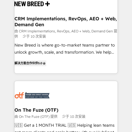
and system integrations powered by Globalia’s
technical development team. - 19 HubSpot-certified
trainers to drive platform adoption. 📈 Revenue
CRM Implementations, RevOps, AEO + Web,
Demand Gen
Generation - Full-funnel marketing and high-
performance advertising via Point Success Media. -
由 CRM Implementations, RevOps, AEO + Web, Demand Gen 提
供
少于 10 次安装
Expert deployment of Breeze AI and custom agents
New Breed is where go-to-market teams partner to
to automate growth. 🏆 Elite Excellence - 8 platform
unlock growth, scale, and transformation. We help
accreditations and deep HIPAA-compliance
companies activate HubSpot’s AI-powered
expertise. - A team of 250+ experts dedicated to
解决方案合作伙伴
5.0
customer platform and operationalize HubSpot’s
your resilient growth.
Loop Marketing framework through expert-led
services, smart agents, and purpose-built apps,
tailored to your business. Together, we unlock
results, fast. ⚙️CRM & RevOps: Align all Hubs to your
buyer journey for clean data, scalability, & reporting.
🎯Demand Gen & ABM: Drive pipeline with inbound,
On The Fuze (OTF)
ABM, AEO, SEO, & paid media. 👩‍💻Web Design:
由 On The Fuze (OTF) 提供
少于 10 次安装
Build high-performing websites with UX, messaging,
🇺🇸 Get a 1 MONTH TRIAL 🇺🇸 Helping lean teams
& conversion strategy that drive results. 🤖AI