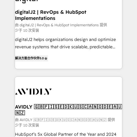
customers).
digitalJ2 | RevOps & HubSpot
Implementations
由 digitalJ2 | RevOps & HubSpot Implementations 提供
少于 10 次安装
digitalJ2 helps organizations design and optimize
revenue systems that drive scalable, predictable
growth. As a triple-accredited HubSpot Solutions
解决方案合作伙伴
5.0
Partner, we specialize in both strategic RevOps
planning and hands-on technical execution - building
the operational foundation companies need to
thrive. Industries we specialize in: - Manufacturing -
Healthcare - Financial Services - Managed IT (MSP) -
Franchises - Professional Services - And more! How
we help: ✔️ Full HubSpot implementations and portal
AVIDLY 🇬🇧🇫🇮🇸🇪🇩🇰🇺🇸🇨🇦🇳🇴🇩🇪🇦🇺
🇳🇿
optimization ✔️ Data migrations, CRM architecture,
and reporting foundations ✔️ Custom integrations
由 AVIDLY 🇬🇧🇫🇮🇸🇪🇩🇰🇺🇸🇨🇦🇳🇴🇩🇪🇦🇺🇳🇿 提供
少于 10 次安装
and workflow automation ✔️ User adoption
HubSpot’s 5x Global Partner of the Year and 2024
programs, training, and enablement Through project-