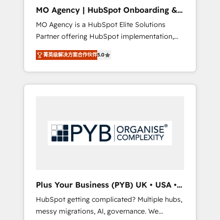
cleanup, and implementation. - Pre-built and
MO Agency | HubSpot Onboarding &
custom integrations across your full tech
Implementation
MO Agency is a HubSpot Elite Solutions
stack. - Custom object setup, CMS builds, and
Partner offering HubSpot implementation,
full-funnel automation. - Dashboards,
marketing automation, CRM and RevOps
lifecycle campaigns, and lead nurturing
菁英级解决方案合作伙伴
5.0
consulting, B2B SEO, paid media, content
sequences. - Cross-hub setup across
marketing, AEO and GEO (AI search
Marketing, Sales, Operations, and Service
optimisation), and HubSpot Content Hub
Hubs. - Ongoing optimization, managed
and WordPress development. We work with
support, and scalable retainers. Let’s make
enterprise and growth-led companies across
HubSpot your most powerful growth engine.
technology, professional services, financial
Built to convert, scale, and drive results.
services and industrial sectors. Offices in
Johannesburg, Cape Town, Dubai & London.
500+ HubSpot CRM implementations
delivered. AI visibility coverage across
ChatGPT, Claude, Perplexity, Gemini and
Plus Your Business (PYB) UK • USA •
Google AI Overviews. HubSpot Impact Award
Europe
HubSpot getting complicated? Multiple hubs,
- Customer First HubSpot Impact Award -
messy migrations, AI, governance. We
Integrations Innovation HubSpot Impact