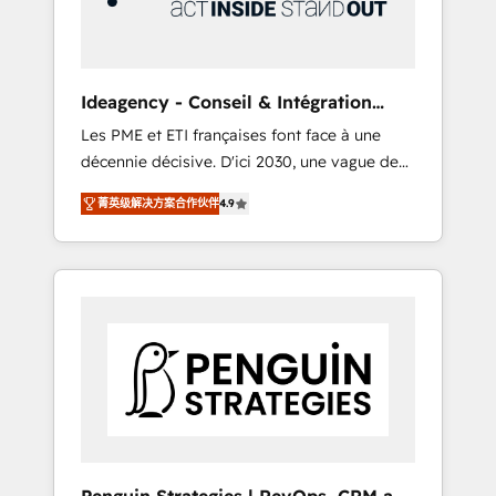
consulting team of any HubSpot partner and
expertise across operational strategy,
business-first process building, system
integration, custom development, and
Ideagency - Conseil & Intégration
extensibility. When you work with Aptitude 8,
HubSpot
Les PME et ETI françaises font face à une
you get a team – not an individual – with
décennie décisive. D'ici 2030, une vague de
embedded consulting, strategy,
consolidation va recomposer le marché.
development, and project management. We
菁英级解决方案合作伙伴
4.9
Seules survivront les entreprises qui auront
have 100% US-based, FTE team members.
réussi leur transformation. Le problème ?
We offer project-based and managed
58% des dirigeants savent que l'IA est vitale
services engagements that include new
pour leur survie. Mais 57% n'ont aucune
HubSpot implementations, migrations from
stratégie. Et 43% ne maîtrisent même pas
other platforms, systems integration,
leurs données. C'est le paradoxe français :
extensibility, custom development, and
conscience totale, action nulle. La solution
ongoing RevOps support.
s'appelle l'Entreprise Augmentée. Ce n'est pas
une entreprise qui utilise l'IA. C'est une
organisation qui a réussi la symbiose entre
l'expertise humaine et l'intelligence artificielle.