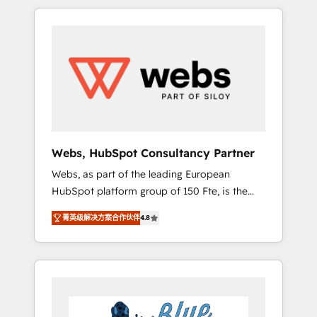
HubSpot challenges and improve user
to global brands
adoption, sales process and marketing
results. Services 📚 Onboarding your team to
HubSpot for the first time 🔧 Designing and
optimising your HubSpot set-up for better
results 🌐 Website design and build using
HubSpot 🔌 Integrating HubSpot with other
systems 🎓 Training your teams to be
HubSpot pros 📊 Lead generation services
Webs, HubSpot Consultancy Partner
using HubSpot Why us? - SIX HubSpot
Webs, as part of the leading European
Accreditations - awarded by HubSpot after a
HubSpot platform group of 150 Fte, is the
rigorous process for CRM, Solutions
trusted Elite HubSpot CRM Partner offering
Architecture, Onboarding , Data Migration,
菁英级解决方案合作伙伴
4.8
you a roadmap on maximizing EBITDA and
Custom Integration & Platform Enablement -
achieving Commercial Excellence. With our
Onboarded over 500 businesses to HubSpot
targeted processes, we strengthen your
-Top 1% of partners worldwide -In-house
digital transformation and minimize costs. As
team of 25+ experts Contact us today to help
HubSpot's Advanced Accredited CRM
you get more from your investment in
Implementation partner, we provide
HubSpot. www.bbdboom.com