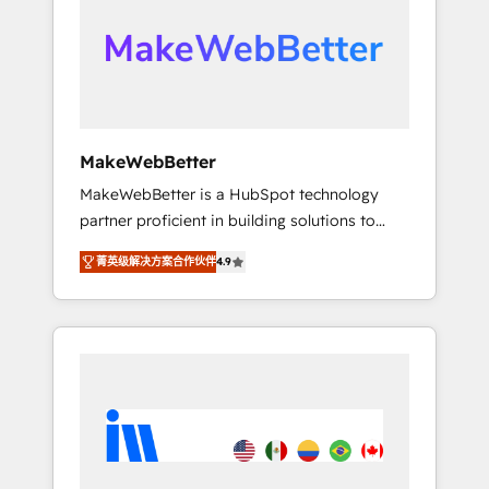
From multi-region migrations to AI-powered
automation, we turn complexity into clarity,
human at global scale. 🏆 HubSpot’s CEO
called us “the partner of the future.” Others
agree it is proof of trust built through
measurable impact.
MakeWebBetter
MakeWebBetter is a HubSpot technology
partner proficient in building solutions to
maximize the operational efficiency of
菁英级解决方案合作伙伴
4.9
HubSpot. The fastest-growing tech-enabler &
facilitator, MakeWebBetter, hands you the
blend of HubSpot expertise & eminent
solutions & integrations. Trust us to
streamline your HubSpot experience. 🚀
HubSpot Elite Partners with 10+ years of
HubSpot experience 🤝HubSpot Premier
Integration partner 🤝Google Premier Partner
2023 🌟5 HubSpot Accreditations 🌟Won