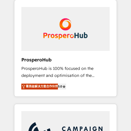
we are part of the most certified Canadian
integrando estrategia, tecnología y procesos
agencies, and we both hold Onboarding
comerciales para potenciar resultados reales.
Accreditations. Based in Canada (coast to
Nos caracterizamos por combinar excelencia
coast), our services are offered in both
técnica con una mirada estratégica a largo
English & French.
plazo.
ProsperoHub
ProsperoHub is 100% focused on the
deployment and optimisation of the
HubSpot CRM platform. Our highly
菁英级解决方案合作伙伴
5.0
experienced team of solutions experts will
ensure that you achieve maximum adoption
and ROI from your HubSpot investment. Use
our extensive HubSpot, sales, marketing,
service and integrations expertise to lead
your team on their HubSpot journey, design