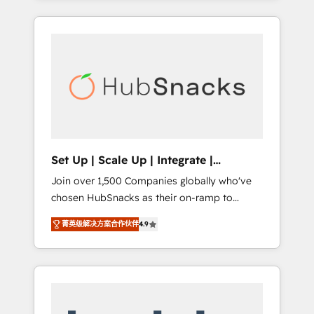
Agency of the Year 🏆2015 Became the 5th
it all (and with great results)! In short, our
Agency to reach Diamond 🏆2014 HubSpot
services include: - HubSpot consultancy:
COS Performance Award 🏆2014 HubSpot
onboarding, training, data migration -
COS Design Award 🏆2013 HubSpot
HubSpot development: websites, custom
Marketplace Provider of the Year 🏆2011
modules, integrations - Marketing & sales
Became a HubSpot Partner 📆Founded in
solutions: digital marketing, advertising,
1997
campaigns, content and design We connect
people, data and technology to improve
customer experiences. With our bright
Set Up | Scale Up | Integrate |
people, exciting ideas and can-do mentality,
HubSnacks FlexPlan
Join over 1,500 Companies globally who've
we ensure revenue growth on a daily basis.
chosen HubSnacks as their on-ramp to
So tell us your challenge; our passionate and
HubSpot since 2014 Simple pay-as-you-go
growth driven team of 100+ experts is ready
菁英级解决方案合作伙伴
4.9
plans that accelerate value... 1️⃣ Set Up |
for you! Driving digital growth |
Onboarding New or Check-fixing existing
www.brightdigital.com
HubSpot portals 2️⃣ Scale Up | 100% HubSpot
Task Execution... Global 24/7 ... All Experts 3️⃣
Integrate | your entire Tech Stack with