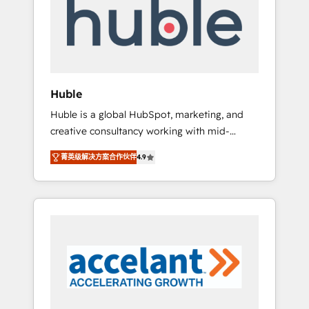
Custom Integrations Slash months from your
API Integration project... ⬅️ Click "Contact
Business" ⬅️ to access 150+ Kickstart
Integration templates that put HubSpot in
the center of your tech stack, syncing... 🛍️
Shopify or WooCommerce 💲 Stripe or
Huble
Paypal 💰 Sage or Netsuite 🤖 Google or
Huble is a global HubSpot, marketing, and
Microsoft ✍️ DocuSign or PandaDoc 🌐
creative consultancy working with mid-
Avalara or Quaderno HubSnacks holds the
market and enterprise businesses. We go
rare Advanced "Custom Integrations"
菁英级解决方案合作伙伴
4.9
beyond implementation, shaping the
Accreditation, securely sync data across... 🔄
strategy, processes, and teams that turn
any apps, in any direction. Stuck on your old
HubSpot into a genuine growth engine.
CRM..? Migrate | seamlessly off your old CRM
Named HubSpot's Global Partner of the Year
onto a clean new HubSpot portal with
in 2024, consistently ranked among their top
Advanced Website and CRM Migrations using
5 partners worldwide, and with over 15 years
our in-house "HubScrub" Tool.
in the ecosystem, Huble has built a track
record that speaks for itself. One company,
one operating model, delivering across