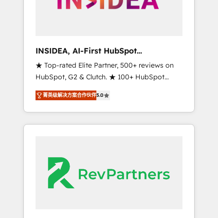
integrated marketing campaigns, & RevOps
frameworks that fuel long-term success We
connect the entire customer lifecycle through
seamless integrations, ensure long-term
INSIDEA, AI-First HubSpot
adoption with change-management
Onboarding & RevOps
★ Top-rated Elite Partner, 500+ reviews on
programs, and align marketing, sales, and
HubSpot, G2 & Clutch. ★ 100+ HubSpot
service to drive sustainable growth With 6
Certified Experts & Trainers across the team
key HubSpot accreditations and experience
菁英级解决方案合作伙伴
5.0
★ 1,500+ implementations across five
across hundreds of organizations in dozens
continents ★ AI-First, RevOps-led,
of industries, there’s a good chance one of
Onboarding obsessed ★ Company of the
our globally integrated teams has worked
Year 2024/25 INSIDEA helps growing
with clients just like you Let’s explore
companies turn HubSpot into a revenue
whether S2 is the partner you’ve been
engine. We onboard your team, migrate your
looking for...and get your next big initiative
data, and build AI-powered workflows that
moving!
drive adoption from week one, in your time
zone. What we do ➤ Onboarding: Live in
weeks, with workflows built around your
business, not a template. ➤ Migration: Move