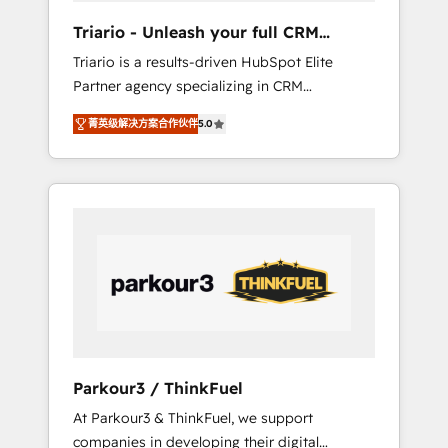
way for customers!" - Yamini Rangan, CEO of
Triario - Unleash your full CRM
HubSpot “Our experience with the team at
potential
Triario is a results-driven HubSpot Elite
Blue Frog has been nothing short of
Partner agency specializing in CRM
extraordinary. Their years of experience and
implementations & migrations, Revenue
quality of skilled staff has earned them a
菁英级解决方案合作伙伴
5.0
Operations, Custom Integrations, Custom AI
trusted reputation within the HubSpot
agents and AI-ready Website Design With
ecosystem as a reliable partner capable of
over 15 years of experience, we help
delivering remarkable experiences for our
companies bridge the gap between
most sophisticated clients.” - Brian Garvey,
marketing, sales, and customer success
VP, Solutions Partner Program, HubSpot.
through smart automation, data hygiene, and
tailored HubSpot solutions. Our clients
choose us because we blend the expertise of
a global consultancy with the care and agility
of a boutique firm. At Triario, we’re big
enough to deliver but small enough to listen.
Parkour3 / ThinkFuel
Our Services: HubSpot implementations &
At Parkour3 & ThinkFuel, we support
data migration Custom AI agents Revenue
companies in developing their digital
Operations API integrations AI-ready Website