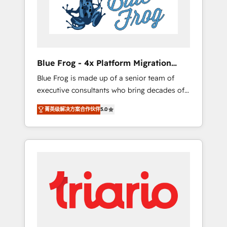
expertise to drive your business forward.
Since 2015 we are fully dedicated to
HubSpot and with an experienced team
(50+), we work with reputable companies in
B2B sectors such as manufacturing, SaaS and
Blue Frog - 4x Platform Migration
business services. We prepare a customized
Award Winner
Blue Frog is made up of a senior team of
business case that demonstrates the value
executive consultants who bring decades of
and impact of your digital transformation,
relevant, real world experience to our client
including a detailed financial rationale with a
菁英级解决方案合作伙伴
5.0
engagements. "Blue Frog is a top, trusted
focus on ROI and TCO. As a trusted extension
partner in HubSpot's ecosystem for a reason.
of your team, we believe in the power of
Their team brings over a decade of
partnership. Together, we embark on a
experience to the table, along with deep
transformational journey that sets your
knowledge of the HubSpot platform and
business up for long-term success. Unlock
strategies for driving growth. They are
your business. If not now, when?
committed to helping our customers grow
and finding solutions that fit their unique
business needs. We are thrilled to have Blue
Frog in the HubSpot ecosystem leading the