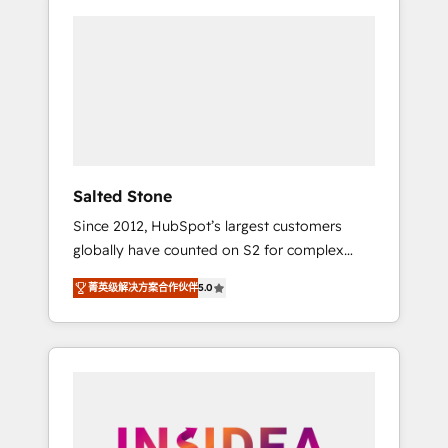
Salted Stone
Since 2012, HubSpot’s largest customers
globally have counted on S2 for complex
migrations, change management, systems
菁英级解决方案合作伙伴
5.0
integration, and creative solutions that
deliver measurable impact and transform
brand experiences As one of the few full-
service creative agencies in the HubSpot
ecosystem, we blend strategy, technology, &
award-winning design to build scalable,
globally regionalized HubSpot websites,