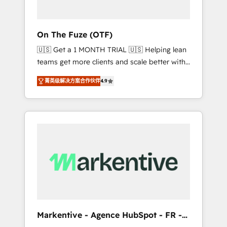
ABM: Drive pipeline with inbound, ABM, AEO,
SEO, & paid media that fuel growth. 👩‍💻Web
Design: Build high-performing websites with
On The Fuze (OTF)
UX, messaging, & conversion strategy that
🇺🇸 Get a 1 MONTH TRIAL 🇺🇸 Helping lean
drive results. 🤖AI Strategy: Activate Breeze
teams get more clients and scale better with
Agents, configure HubSpot AI, & maximize
our HubSpot Consulting & 'Done For You'
AEO with tailored AI services. 🧩Integrations:
菁英级解决方案合作伙伴
4.9
Services. 🚀 Who We Work With 🚀 We help
Extend HubSpot with custom integrations,
lean, growing companies: - Win more
hosting, & maintenance. As HubSpot’s only
business - Reduce no-shows - Improve lead
Elite Partner with all 8 Accreditations and a 3×
& deal conversion rates - Scale with less
Partner of the Year, New Breed turns
headcount ...by using HubSpot's full
HubSpot into your engine for measurable,
capabilities. 🤓 What do you get? 🤓 Our
durable growth.
client's are too busy to learn the ins-and-outs
of HubSpot. We give you a Personal
Consultant + Tech Team to handle the heavy
lifting of mapping out AND building your
ideal system. + Get best practices and 'don't
Markentive - Agence HubSpot - FR -
know what you don't know'
EN