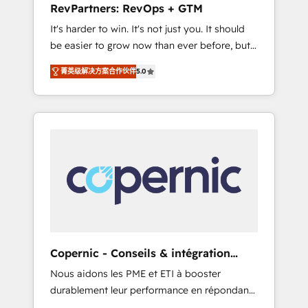
RevPartners: RevOps + GTM
from any legacy CRM. Zero downtime, full
It's harder to win. It's not just you. It should
data integrity. ➤ Implementation: Configure
be easier to grow now than ever before, but
HubSpot to run your revenue process. Sales,
it's not. So our focus is serving you, the
marketing, and service wired together. ➤ AI
菁英级解决方案合作伙伴
5.0
person responsible for the revenue number.
and Integrations: Layer Breeze AI, custom
We do that by bridging the gap where
agents, and APIs to remove manual work. ➤
agencies fail: combining GTM strategy with
Ongoing Management: Monthly tune-ups,
technical execution to solve the right
feature rollouts, adoption coaching. Buying
problem at the right time, with the right
HubSpot, switching to it, or reviving a stale
solution. We don’t just implement your CRM.
portal? We are built for the work.
We engineer revenue outcomes for the GTM
owner on HubSpot. We Build Different
Because We're Built Different: - Secure: Soc2
compliant 🛡️ - Onboarding: Implementations
starting from $1,5k - Clay: Elite Studio
Copernic - Conseils & intégration
Solutions Partner 🤝 - Global: 75+ RPers
HubSpot
Nous aidons les PME et ETI à booster
across five continents 🌐 - Scale: Largest
durablement leur performance en répondant
organically grown & fastest tiering Elite
aux vrais défis : • Intégration de HubSpot