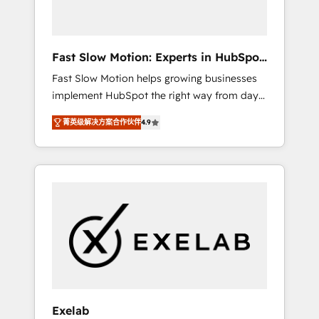
right HubSpot package for your business -
Full CRM, Marketing, and Sales Hub
implementations - Custom dashboards and
Fast Slow Motion: Experts in HubSpot
reporting - Workflow automation and data
& Salesforce
Fast Slow Motion helps growing businesses
clean-up - Sales enablement and team
implement HubSpot the right way from day
training - Ongoing optimisation and RevOps
one — with the flexibility to scale as
support Based in Leeds and London, we
菁英级解决方案合作伙伴
4.9
complexity increases. Highly certified in both
partner with SMEs across the UK who are
HubSpot and Salesforce, we bring deep
ready to turn HubSpot into the growth
experience in CRM implementation,
engine it’s meant to be.
integrations, and data migration across
modern business systems. Built to serve
growing mid-market and enterprise
organizations, our team combines strong
technical execution with real business
perspective. Many of our consultants have
scaled businesses themselves, giving us a
practical understanding of what owners and
Exelab
operators need as their systems, data, and