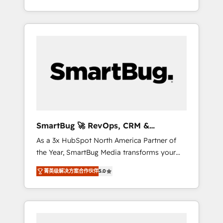
at scale. From predictive intelligence to
OS) to align your leadership and engineer a
conversational AI, we turn data into action
portal that drives predictable revenue
and automation into competitive advantage.
velocity. 🚀 GTM Strategy & Alignment
✦ 150+ implementations ✦ 100+
Workshops & Sprints: Identify "Valleys of
certifications ✦ 7 accreditations
Death" stalling growth. Fix your ICP, Math,
and Story to stop "accelerating a mess." ⚙️
Elite Engineering & AI Scalable Architecture:
Zero-technical-debt setup across all Hubs,
validated by our 7 HubSpot Accreditations.
AI-Powered RevOps: Breeze AI, custom AI
SmartBug 🚀 RevOps, CRM &
agents, and high-integrity migrations for total
Integration Experts
As a 3x HubSpot North America Partner of
reporting clarity. Security & Compliance: SOC
the Year, SmartBug Media transforms your
2 Type I and HIPAA attested for enterprise-
customer lifecycle into a revenue engine. Our
grade data security. 🏆 Why Bluleadz? GTM
菁英级解决方案合作伙伴
5.0
unified ecosystem includes specialized
OS Partner | 16+ Years Experience | 1,000+
divisions Globalia (AI & Software) and Point
Five-Star Reviews
Success Media (Paid Media), making this the
official home for all three brands. 🔄