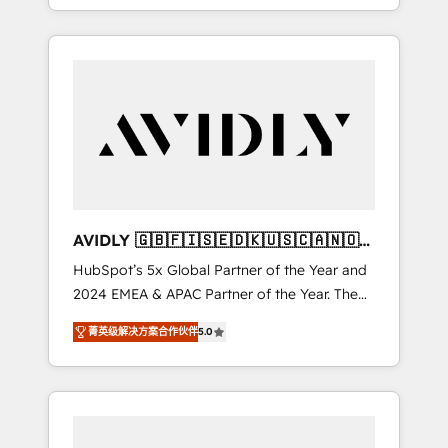
specialize in both strategic RevOps planning
and hands-on technical execution - building
the operational foundation companies need
to thrive. Industries we specialize in: -
Manufacturing - Healthcare - Financial
Services - Managed IT (MSP) - Franchises -
Professional Services - And more! How we
help: ✔️ Full HubSpot implementations and
portal optimization ✔️ Data migrations, CRM
architecture, and reporting foundations ✔️
AVIDLY 🇬🇧🇫🇮🇸🇪🇩🇰🇺🇸🇨🇦🇳🇴
Custom integrations and workflow
🇩🇪🇦🇺🇳🇿
HubSpot’s 5x Global Partner of the Year and
automation ✔️ User adoption programs,
2024 EMEA & APAC Partner of the Year. The
training, and enablement Through project-
world’s most experienced and fully
based engagements and ongoing RevOps
菁英级解决方案合作伙伴
5.0
accredited HubSpot Solutions Partner. 🚀
partnerships, we guide organizations through
With 2,750+ HubSpot projects delivered and
the revenue maturity model - delivering the
370+ specialists across EMEA, APAC and NAM,
right improvements at the right time so
we de-risk complex CRM programmes and
operations evolve strategically and
accelerate ROI across every HubSpot Hub. 🧭
sustainably as the business grows.