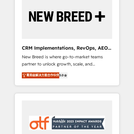
Implementation & Integration - Seamless
migrations and system integrations powered
by Globalia’s technical development team. -
19 HubSpot-certified trainers to drive
platform adoption. 📈 Revenue Generation -
Full-funnel marketing and high-performance
advertising via Point Success Media. - Expert
CRM Implementations, RevOps, AEO
deployment of Breeze AI and custom agents
+ Web, Demand Gen
New Breed is where go-to-market teams
to automate growth. 🏆 Elite Excellence - 8
partner to unlock growth, scale, and
platform accreditations and deep HIPAA-
transformation. We help companies activate
compliance expertise. - A team of 250+
菁英级解决方案合作伙伴
5.0
HubSpot’s AI-powered customer platform
experts dedicated to your resilient growth.
and operationalize HubSpot’s Loop
Marketing framework through expert-led
services, smart agents, and purpose-built
apps, tailored to your business. Together, we
unlock results, fast. ⚙️CRM & RevOps: Align all
Hubs to your buyer journey for clean data,
scalability, & reporting. 🎯Demand Gen &