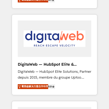
industries. With 150+ HubSpot-certified
experts, we deliver scalable solutions to
complex GTM and RevOps challenges. Our
Expertise 🔹 Onboarding & Implementation:
Accredited HubSpot Partner, ensuring
smooth setup tailored to your GTM motion.
🔹 Migrations: Move from other CRMs to
HubSpot without data loss or downtime. 🔹
RevOps Strategy: Align teams, processes, and
data to drive revenue efficiency. 🔹
Integrations: Connect HubSpot with your tech
DigitaWeb — HubSpot Elite &
stack for better adoption. 🔹 Custom
Intégrations ERP
DigitaWeb — HubSpot Elite Solutions, Partner
Solutions: Build tailored apps, workflows, and
depuis 2015, membre du groupe Uptoo.
configurations. We are SOC 2 Type II and ISO
Nous aidons les ETI et PME B2B à unifier
27001 certified, reinforcing our commitment
菁英级解决方案合作伙伴
5.0
Marketing, Ventes et Service sur HubSpot
to data security and compliance. At
grâce à la Revenue Architecture : alignement
OneMetric, we help revenue teams focus on
des équipes, pipeline prévisible, croissance
the OneMetric that matters most: revenue.
mesurable. 🔌 Intégrations complexes : ERP