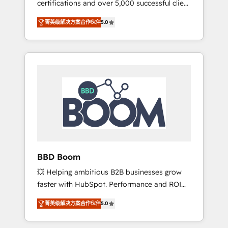
certifications and over 5,000 successful client
confidence and achieve a unified, data-
engagements, Vonazon turns marketing
driven approach to customer engagement.
菁英级解决方案合作伙伴
5.0
complexity into measurable, scalable growth.
From onboarding to enterprise-grade
campaigns, our in-house team builds scalable
strategies that drive long-term revenue. ⚙️
HubSpot Integration & Optimization •
Seamless CRM, CMS, and automation setup •
Complex platform migrations and data
cleanups • Custom APIs and third-party
integrations 📈 End-to-End Revenue
Acceleration • Lifecycle marketing and
pipeline growth programs • Sales enablement
BBD Boom
tools and CRM optimization • Retention
💥 Helping ambitious B2B businesses grow
strategies with customer journey mapping 🏅
faster with HubSpot. Performance and ROI
Elite-Level HubSpot Execution • 750+
focused. 💥 BBD Boom is the HubSpot
onboardings and 2,000+ implementations •
菁英级解决方案合作伙伴
5.0
partner that can help you to HubSpot Better.
Deep expertise across marketing, sales, and
We work with your teams to solve all your
service hubs • Built-in flexibility for startups