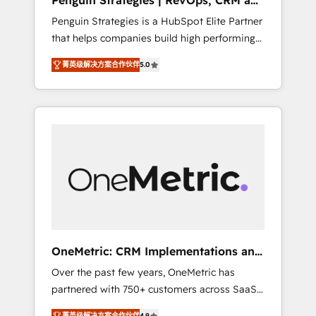
Penguin Strategies | RevOps, CRM and
Pas pour remplacer l'humain, mais pour
AI
Penguin Strategies is a HubSpot Elite Partner
l'augmenter. Chez Ideagency, nous
that helps companies build high performing
accompagnons cette transformation. D'abord
revenue operations across complex sales
les fondations : des données unifiées, des
菁英级解决方案合作伙伴
5.0
cycles, multi system environments and global
processus alignés. Ensuite l'augmentation :
SaaS or manufacturing teams. Trusted by
l'IA là où elle crée de la valeur. Et surtout :
leading enterprises and fast growing scale
l'humain qui reste au centre. Parce que la
ups including Sony, Rapyd, Fiverr, XM Cyber,
vraie performance vient de l'intérieur. Act
Bridgepointe Technologies, EMA Design
Inside. Stand Out.
Automation and Uptive. 📊 RevOps & data
architecture 🔗 CRM migrations & End to end
integrations 🤖 AI workflows & enrichment 📘
Team enablement & company-wide adoption
We create HubSpot environments that teams
use with confidence and that leadership can
OneMetric: CRM Implementations and
rely on for scalable revenue insights.
GTM engineering
Over the past few years, OneMetric has
partnered with 750+ customers across SaaS,
fintech, healthcare, real estate, and other
菁英级解决方案合作伙伴
4.9