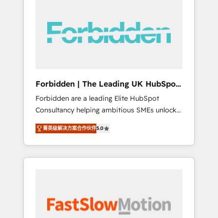
(Divalto, Sage X3, Cegid, Pennylane,
Dynamics..), VOIP (Aircall, Ringover, Modjo),
Shopify, Oneflow. 💻 Développements
custom : CRM UI Extensions (React),
Serverless Node.js, Custom Objects, thèmes
HubL, agents IA & Breeze AI. 🎯 Secteurs :
Industrie, Distribution B2B, SaaS, Services
Forbidden | The Leading UK HubSpot
B2B, Immobilier, Viticulture, Finance. 🚀 Nos
Consultancy
Forbidden are a leading Elite HubSpot
livrables : migration sécurisée,
Consultancy helping ambitious SMEs unlock
implémentation Marketing + Sales + Service
the full potential of HubSpot. Too many
Hub, synchronisation ERP ↔ HubSpot temps
菁英级解决方案合作伙伴
5.0
businesses invest in HubSpot but never see
réel, formation équipes. 🏆 +350 projets
the ROI they expected due to poor adoption,
livrés. Accrédités HubSpot CRM
messy data, and disconnected teams getting
Implementation, Data Migration & Custom
in the way. That’s where we come in. We
Integration. 📩 Parlons de votre projet →
partner with scaling businesses across the UK
digitaweb.com
to design, implement, and optimise HubSpot
so it actually drives revenue, not just reports
on it. Our services include: - Choosing the