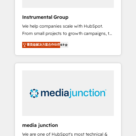
HubSpot Theme Challenge 2021 🌟
INBOUND’19 HubSpot Rising Star Why us?
Instrumental Group
Harnessing the full potential of the powerful
We help companies scale with HubSpot.
HubSpot CRM. ✔️A team of HubSpot experts
From small projects to growth campaigns, to
backed by over 10+ years of HubSpot
CRM and websites. Hire an agency that's
experience ✔️Flexible pricing models —
菁英级解决方案合作伙伴
4.9
experienced in every inch of HubSpot and
Hourly-fee (assigned one Dedicated
willing to work hand-in-hand with your team
HubSpot Admin); Monthly-fee (HubSpot
to simplify the complex and build a better
Admin + Project Manager); and Fixed Project
experience for your team and customers.
Cost (as per requirement). ✔️Helped over
25,000+ customers so far with our HubSpot
solutions. ✔️Bespoke apps & on-demand
bundle services. Connect with us today!
media junction
We are one of HubSpot's most technical &