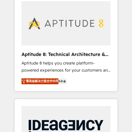
l'international, nous travaillons avec des ETI
contactez notre équipe pour un échange
ambitieuses, des grands groupes voulant
dédié.
aller au-delà d’une simple transformation
digitale et des startups florissantes. Nos 3
grandes expertises sont : ➤ L’intégration de
CRM et de méthodologie RevOps pour
aligner les équipes marketing, commerciales
et support client (data migration,
Aptitude 8: Technical Architecture &
synchronisation API, audit et maintenance) ➤
Deployment
Aptitude 8 helps you create platform-
La création de sites internet de conversion
powered experiences for your customers and
qui transforment les visiteurs en
teams. We build multi-hub solutions and
opportunités d'affaires ➤ La mise en place
菁英级解决方案合作伙伴
5.0
orchestrate operations across your entire
de stratégies d'acquisition marketing (SEO,
tech stack. Aptitude 8 is trusted by top
SEA, inbound, automatisation marketing,
brands such as Lenovo, Bluetooth,
ABM, IA, emailing) Informations clés : - 10 ans
International Sports Sciences Association,
d'expérience - 100+ intégrations CRM
SXSW, Notion, Soundcloud, American Nurses
HubSpot réussies - 40 experts conseil - 150
Association, Randstad, Uber Freight, and
certifications HubSpot cumulées
HubSpot itself. We have the largest technical