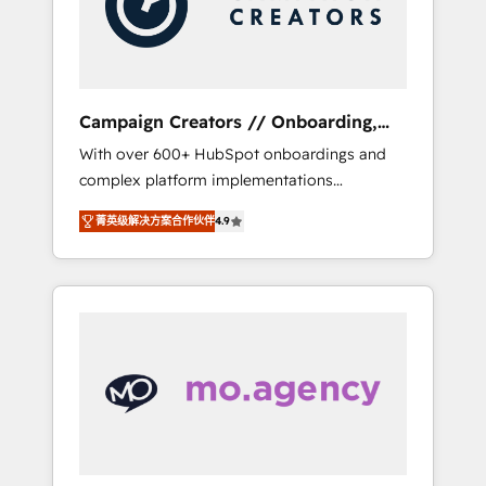
and implement your processes and skilfully
bring your revenue infrastructure to life. Our
collaborative approach keeps you in control
whilst we plan and support the route to your
revenue goals. We have successfully
Campaign Creators // Onboarding,
supported over 500 organisations with
CRM Migration
With over 600+ HubSpot onboardings and
HubSpot implementation, optimisation,
complex platform implementations
training, and adoption assurance. Our tried
delivered, CC is the go-to Elite Solutions
and tested Roadmap methodology will
菁英级解决方案合作伙伴
4.9
Partner for businesses ready to migrate,
ensure that you receive the best deployment
replatform, and scale smarter. We specialize
experience possible. Whether you are new to
in high-impact CRM and CMS migrations and
HubSpot or seeking to turn around a poor
onboarding from platforms like Salesforce,
install, our team have the change
NetSuite, Zoho, Pardot, Marketo, Microsoft
management expertise to deliver the
Dynamics, Wix, WordPress and legacy CRMs,
solutions you need.
turning fragmented systems into unified,
growth-ready HubSpot architectures that
accelerate revenue operations and
performance. - Multi-object CRM migration,