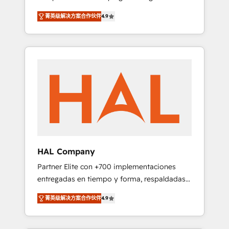
strategies by leveraging technologies and
design Let’s turn your CRM into your growth
菁英级解决方案合作伙伴
4.9
automating their marketing and sales
engine!
processes to generate growth. Our offer
spans from Strategy to Operations. We
specialize in CRM onboarding and
implementation, web design, sales &
marketing automation, and digital marketing.
With extensive experience working with tech
companies and manufacturers since 2002,
we are committed to empowering our clients
and developing their autonomy. Get to grips
with HubSpot through guided
HAL Company
implementation and seamless integration of
Partner Elite con +700 implementaciones
the CRM platform into your digital
entregadas en tiempo y forma, respaldadas
ecosystem. Would you like support in
por 6 acreditaciones de HubSpot y un
deploying your inbound marketing strategy?
菁英级解决方案合作伙伴
4.9
equipo de 6 Certified Trainers avalados por
We'll provide support tailored to your needs
HubSpot Academy. Acompañamos a las
and sales objectives. With 125+ certifications,
empresas en cada etapa de su crecimiento