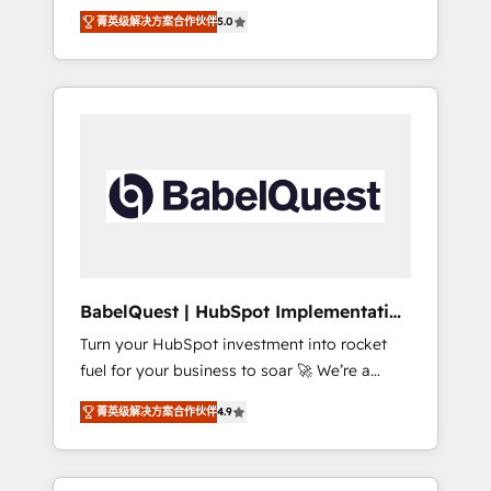
organise that complexity, so your team can
Award - Platform Migration Excellence
菁英级解决方案合作伙伴
5.0
put HubSpot to work... Welcome to our
HubSpot Impact Award - Platform Excellence
Profile! We help with: • CRM implementation,
40+ full-time HubSpot professionals. 100s of
reports, workflows, and team training • CRM
certifications and accreditations with
migration from Salesforce, Pipedrive,
HubSpot.
Dynamics and others • Technical projects
including custom API integrations • AI
governance for HubSpot-centred operations
A little about us: • Boutique 'Elite' team of 12 •
150+ clients across Sales Hub, Marketing
Hub, Service Hub, Data Hub and CMS •
ISO/IEC 27001:2022, ISO 9001:2015, and ISO
BabelQuest | HubSpot Implementation
42001:2023 certified - the AI management
& Consultancy
Turn your HubSpot investment into rocket
standard • GuardHub: our AI governance
fuel for your business to soar 🚀 We’re a
framework, built on ISO 42001 Ready for the
team of accredited HubSpot experts ready
next step? Click the 👈 '𝗖𝗼𝗻𝘁𝗮𝗰𝘁 𝗯𝘂𝘀𝗶𝗻𝗲𝘀𝘀'
菁英级解决方案合作伙伴
4.9
to help you. We can implement the platform
button to get in touch (𝘸𝘦'𝘳𝘦 𝘴𝘶𝘱𝘦𝘳
into complex business environments,
𝘳𝘦𝘴𝘱𝘰𝘯𝘴𝘪𝘷𝘦)
optimise what you've got and make sure you