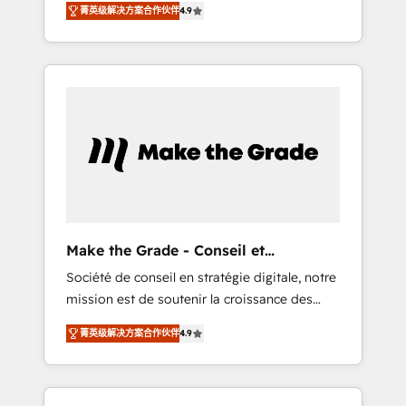
HubSpot Partner 🪴 - CRM: More Sales Hub
菁英级解决方案合作伙伴
4.9
avec d’autres outils (ERP, téléphonie, etc.) •
implementations than any other Partner 💻 -
Alignement des équipes grâce à un outil et
Salesforce: We convert SFDC addicts to
des données partagées • Amélioration de la
HubSpot evangelists 🧡 Don't pick a
collecte et de l’analyse des données pour des
marketing or technical agency for a GTM
décisions éclairées • Optimisation de
engineer’s job. The choice is yours. Start
l’efficacité et de la productivité des équipes
winning.
Notre équipe de 30 consultants certifiés
HubSpot aborde chaque projet avec un
engagement total, alignant processus métiers
et technologie, et guidant vos équipes à
travers le changement, tout en centrant vos
Make the Grade - Conseil et
objectifs d’entreprise. Grâce à une
intégrateur HubSpot
Société de conseil en stratégie digitale, notre
méthodologie éprouvée auprès de plus de
mission est de soutenir la croissance des
400 clients, nous comprenons rapidement
entreprises B2B à travers l’acquisition de
vos enjeux et intégrons parfaitement
菁英级解决方案合作伙伴
4.9
nouveaux clients, l'intégration CRM et le
HubSpot dans votre organisation. Pour toute
développement des revenus auprès de vos
question technique ou besoin de
comptes existants. En France et à
structuration de votre projet HubSpot,