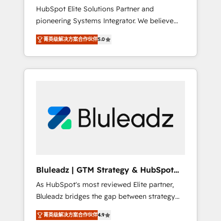
HubSpot Elite Solutions Partner and
processes evolve. Since 2014, we’ve
pioneering Systems Integrator. We believe
supported 1,400+ clients across a wide range
technology should serve business strategy,
of industries, including healthcare, software,
菁英级解决方案合作伙伴
5.0
not the other way around. Every engagement
B2B services, manufacturing, financial
begins with clear objectives, customer
services and more. Whether clients are new
journey mapping, and measurable KPIs. Only
to HubSpot or expanding into more
then we architect solutions. The question is
advanced use cases, we focus on delivering
never which features to activate, but which
clean, scalable, AI-ready systems that create
outcomes to deliver. -SYSTEM INTEGRATION-
long-term value and a consistently strong
Connectors, workflows, and data
client experience.
architectures that make HubSpot the
operational hub, integrated with SAP,
Microsoft Dynamics, custom ERPs, and any
enterprise platform. Proprietary apps extend
Bluleadz | GTM Strategy & HubSpot
HubSpot beyond standard configurations. -
Implementation
As HubSpot's most reviewed Elite partner,
AI-FIRST- AI across customer-facing
Bluleadz bridges the gap between strategy
operations to accelerate decisions,
and execution. We don't just "set up tools" —
streamline processes, and unlock efficiency
菁英级解决方案合作伙伴
4.9
we install the GTM Operating System (GTM