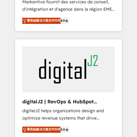
Markentive fournit des services de conseil,
recommendations to maximize conversions!
d'intégration et d'agence dans la région EMEA
OTF is an Elite Partner (top 1% of 6,500+
et North America. Avec plus de 115 experts en
Partners) and was named 2023 HubSpot
菁英级解决方案合作伙伴
4.9
marketing automation, Growth, Revops, CRM
Partner of the Year 💥 Trusted by 2,500+
et webdesign. Markentive is both a
companies to help them scale and close
consulting firm, a digital agency and an
more business, by using HubSpot (the right
integrator. With over 115 experts in marketing
way). ⭐️ Here's more info:
automation, growth, revops, CRM and
www.onthefuze.com/hubspot-admin Contact
webdesign (We focus on EMEA - USA
us to learn more!
customers).
digitalJ2 | RevOps & HubSpot
Implementations
digitalJ2 helps organizations design and
optimize revenue systems that drive
scalable, predictable growth. As a triple-
菁英级解决方案合作伙伴
5.0
accredited HubSpot Solutions Partner, we