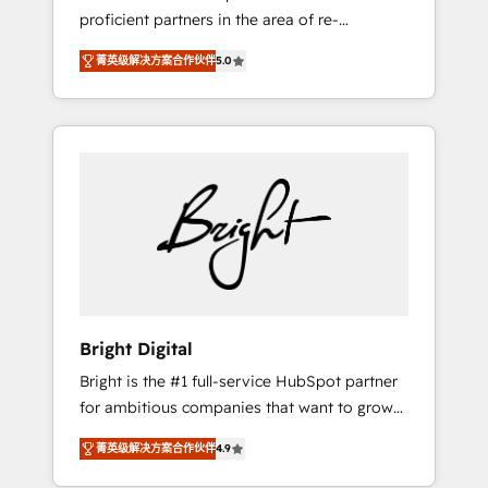
proficient partners in the area of re-
platforming, website design & development.
菁英级解决方案合作伙伴
5.0
We specialize in multi-hub implementations
for mid-market & enterprise companies. We
are woman-owned, powered by coffee, and
we ❤️ dogs. We produce award-winning work
for our clients. 🏆2023 Technical Expertise
Impact Award 🏆2022 Technical Expertise
Impact Award 🏆2022 Platform Migration
Excellence Impact Award 🏆2020 Elite
Solutions Partner 🏆2019 Integrations
HubSpot Impact Award 🏆2019 Marketing
Enablement HubSpot Impact Award 🏆2018
Bright Digital
Website Design HubSpot Impact Award 🏆
Bright is the #1 full-service HubSpot partner
2017 Website Design HubSpot Impact Award
for ambitious companies that want to grow
🏆2016 Growth-Driven Design Agency of the
smarter. From HubSpot onboarding, to
Year 🏆2016 Sales Enablement HubSpot
菁英级解决方案合作伙伴
4.9
training, from developing a new website to
Impact Award 🏆2015 Growth-Driven Design
lead generation and digital marketing; we do