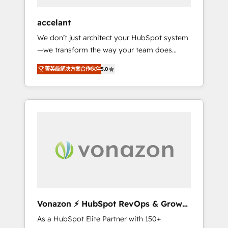
offices and consulting teams in the UK, USA,
Canada, Germany, France, Belgium,
accelant
Singapore, and South Africa. Certified
We don’t just architect your HubSpot system
compliant with ISO/IEC 27001:2022 and ISO
—we transform the way your team does
9001:2015 across all seven international
business. As an Elite HubSpot Solutions
offices and 175+ employees.
菁英级解决方案合作伙伴
5.0
Partner, we specialize in creating tailored,
end-to-end CRM solutions that accelerate
growth, improve operational efficiency, and
ensure faster time to value on HubSpot.
What sets us apart? Our people-centric
approach. From day one, our team takes the
time to deeply understand your unique
needs, crafting custom strategies that deliver
impactful results. Our mission is to empower
you to unlock HubSpot’s full potential—faster.
Through expert training, unmatched
Vonazon ⚡ HubSpot RevOps & Growth
responsiveness, and ongoing support, we
Strategy Experts
As a HubSpot Elite Partner with 150+
equip your team to adopt new systems with