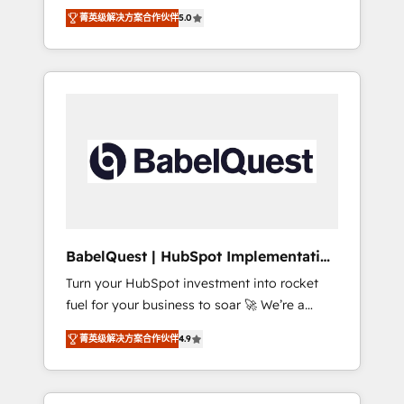
organise that complexity, so your team can
Award - Platform Migration Excellence
菁英级解决方案合作伙伴
5.0
put HubSpot to work... Welcome to our
HubSpot Impact Award - Platform Excellence
Profile! We help with: • CRM implementation,
40+ full-time HubSpot professionals. 100s of
reports, workflows, and team training • CRM
certifications and accreditations with
migration from Salesforce, Pipedrive,
HubSpot.
Dynamics and others • Technical projects
including custom API integrations • AI
governance for HubSpot-centred operations
A little about us: • Boutique 'Elite' team of 12 •
150+ clients across Sales Hub, Marketing
Hub, Service Hub, Data Hub and CMS •
ISO/IEC 27001:2022, ISO 9001:2015, and ISO
BabelQuest | HubSpot Implementation
42001:2023 certified - the AI management
& Consultancy
Turn your HubSpot investment into rocket
standard • GuardHub: our AI governance
fuel for your business to soar 🚀 We’re a
framework, built on ISO 42001 Ready for the
team of accredited HubSpot experts ready
next step? Click the 👈 '𝗖𝗼𝗻𝘁𝗮𝗰𝘁 𝗯𝘂𝘀𝗶𝗻𝗲𝘀𝘀'
菁英级解决方案合作伙伴
4.9
to help you. We can implement the platform
button to get in touch (𝘸𝘦'𝘳𝘦 𝘴𝘶𝘱𝘦𝘳
into complex business environments,
𝘳𝘦𝘴𝘱𝘰𝘯𝘴𝘪𝘷𝘦)
optimise what you've got and make sure you