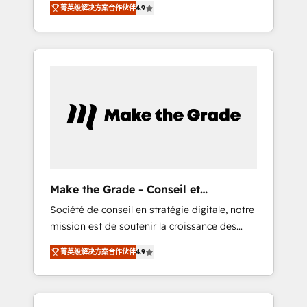
🪴 - Sales Hub: More implementations than
菁英级解决方案合作伙伴
4.9
avec d’autres outils (ERP, téléphonie, etc.) •
any other Partner 💻 - Migrations: We convert
Alignement des équipes grâce à un outil et
Salesforce addicts to HubSpot evangelists 🧡
des données partagées • Amélioration de la
Don't hire a marketing agency for an Ops
collecte et de l’analyse des données pour des
problem. Don't hire a technical agency for a
décisions éclairées • Optimisation de
growth problem. Hire a partner built to solve
l’efficacité et de la productivité des équipes
both.
Notre équipe de 30 consultants certifiés
HubSpot aborde chaque projet avec un
engagement total, alignant processus métiers
et technologie, et guidant vos équipes à
travers le changement, tout en centrant vos
Make the Grade - Conseil et
objectifs d’entreprise. Grâce à une
intégrateur HubSpot
Société de conseil en stratégie digitale, notre
méthodologie éprouvée auprès de plus de
mission est de soutenir la croissance des
400 clients, nous comprenons rapidement
entreprises B2B à travers l’acquisition de
vos enjeux et intégrons parfaitement
菁英级解决方案合作伙伴
4.9
nouveaux clients, l'intégration CRM et le
HubSpot dans votre organisation. Pour toute
développement des revenus auprès de vos
question technique ou besoin de
comptes existants. En France et à
structuration de votre projet HubSpot,