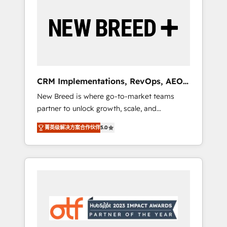
Implementation & Integration - Seamless
migrations and system integrations powered
by Globalia’s technical development team. -
19 HubSpot-certified trainers to drive
platform adoption. 📈 Revenue Generation -
Full-funnel marketing and high-performance
advertising via Point Success Media. - Expert
CRM Implementations, RevOps, AEO
deployment of Breeze AI and custom agents
+ Web, Demand Gen
New Breed is where go-to-market teams
to automate growth. 🏆 Elite Excellence - 8
partner to unlock growth, scale, and
platform accreditations and deep HIPAA-
transformation. We help companies activate
compliance expertise. - A team of 250+
菁英级解决方案合作伙伴
5.0
HubSpot’s AI-powered customer platform
experts dedicated to your resilient growth.
and operationalize HubSpot’s Loop
Marketing framework through expert-led
services, smart agents, and purpose-built
apps, tailored to your business. Together, we
unlock results, fast. ⚙️CRM & RevOps: Align all
Hubs to your buyer journey for clean data,
scalability, & reporting. 🎯Demand Gen &