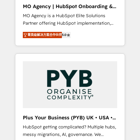
cleanup, and implementation. - Pre-built and
MO Agency | HubSpot Onboarding &
custom integrations across your full tech
Implementation
MO Agency is a HubSpot Elite Solutions
stack. - Custom object setup, CMS builds, and
Partner offering HubSpot implementation,
full-funnel automation. - Dashboards,
marketing automation, CRM and RevOps
lifecycle campaigns, and lead nurturing
菁英级解决方案合作伙伴
5.0
consulting, B2B SEO, paid media, content
sequences. - Cross-hub setup across
marketing, AEO and GEO (AI search
Marketing, Sales, Operations, and Service
optimisation), and HubSpot Content Hub
Hubs. - Ongoing optimization, managed
and WordPress development. We work with
support, and scalable retainers. Let’s make
enterprise and growth-led companies across
HubSpot your most powerful growth engine.
technology, professional services, financial
Built to convert, scale, and drive results.
services and industrial sectors. Offices in
Johannesburg, Cape Town, Dubai & London.
500+ HubSpot CRM implementations
delivered. AI visibility coverage across
ChatGPT, Claude, Perplexity, Gemini and
Plus Your Business (PYB) UK • USA •
Google AI Overviews. HubSpot Impact Award
Europe
HubSpot getting complicated? Multiple hubs,
- Customer First HubSpot Impact Award -
messy migrations, AI, governance. We
Integrations Innovation HubSpot Impact