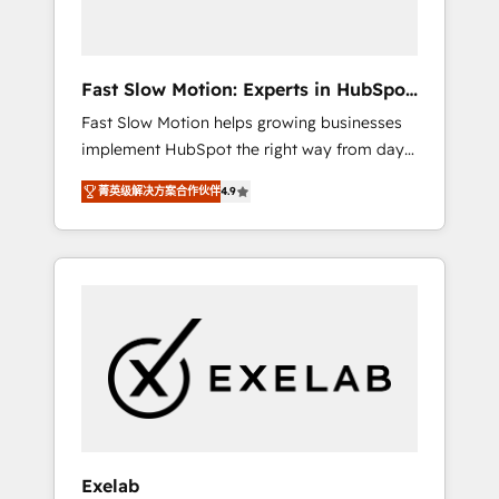
right HubSpot package for your business -
Full CRM, Marketing, and Sales Hub
implementations - Custom dashboards and
Fast Slow Motion: Experts in HubSpot
reporting - Workflow automation and data
& Salesforce
Fast Slow Motion helps growing businesses
clean-up - Sales enablement and team
implement HubSpot the right way from day
training - Ongoing optimisation and RevOps
one — with the flexibility to scale as
support Based in Leeds and London, we
菁英级解决方案合作伙伴
4.9
complexity increases. Highly certified in both
partner with SMEs across the UK who are
HubSpot and Salesforce, we bring deep
ready to turn HubSpot into the growth
experience in CRM implementation,
engine it’s meant to be.
integrations, and data migration across
modern business systems. Built to serve
growing mid-market and enterprise
organizations, our team combines strong
technical execution with real business
perspective. Many of our consultants have
scaled businesses themselves, giving us a
practical understanding of what owners and
Exelab
operators need as their systems, data, and