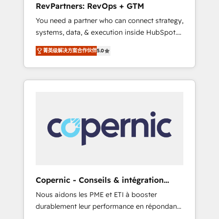
RevPartners: RevOps + GTM
from any legacy CRM. Zero downtime, full
You need a partner who can connect strategy,
data integrity. ➤ Implementation: Configure
systems, data, & execution inside HubSpot.
HubSpot to run your revenue process. Sales,
We bridge the gap where most agencies fall
marketing, and service wired together. ➤ AI
菁英级解决方案合作伙伴
5.0
short by combining GTM strategy with
and Integrations: Layer Breeze AI, custom
technical execution to solve the right
agents, and APIs to remove manual work. ➤
problem with the right solution. As the only
Ongoing Management: Monthly tune-ups,
firm in the world to hold Elite Partner
feature rollouts, adoption coaching. Buying
Accreditations with both HubSpot and Clay,
HubSpot, switching to it, or reviving a stale
our clients gain a unique advantage in CRM
portal? We are built for the work.
architecture, pipeline generation, data
intelligence, and go-to-market execution.
Why B2B Businesses Choose RP: - Secure:
Soc2 compliant 🛡️ - Pricing: Implementations
starting at $1,5k 💵 - Speed: Launch in 14
Copernic - Conseils & intégration
days ⚡ - Global: 75+ RPers across five
HubSpot
Nous aidons les PME et ETI à booster
continents 🌐 - Scale: Largest organically
durablement leur performance en répondant
grown & fastest tiering Elite HubSpot Partner
aux vrais défis : • Intégration de HubSpot