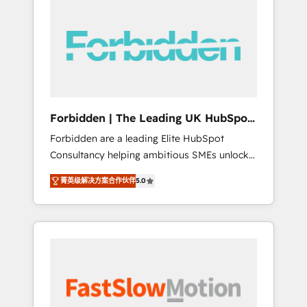
(Divalto, Sage X3, Cegid, Pennylane,
Dynamics..), VOIP (Aircall, Ringover, Modjo),
Shopify, Oneflow. 💻 Développements
custom : CRM UI Extensions (React),
Serverless Node.js, Custom Objects, thèmes
HubL, agents IA & Breeze AI. 🎯 Secteurs :
Industrie, Distribution B2B, SaaS, Services
Forbidden | The Leading UK HubSpot
B2B, Immobilier, Viticulture, Finance. 🚀 Nos
Consultancy
Forbidden are a leading Elite HubSpot
livrables : migration sécurisée,
Consultancy helping ambitious SMEs unlock
implémentation Marketing + Sales + Service
the full potential of HubSpot. Too many
Hub, synchronisation ERP ↔ HubSpot temps
菁英级解决方案合作伙伴
5.0
businesses invest in HubSpot but never see
réel, formation équipes. 🏆 +350 projets
the ROI they expected due to poor adoption,
livrés. Accrédités HubSpot CRM
messy data, and disconnected teams getting
Implementation, Data Migration & Custom
in the way. That’s where we come in. We
Integration. 📩 Parlons de votre projet →
partner with scaling businesses across the UK
digitaweb.com
to design, implement, and optimise HubSpot
so it actually drives revenue, not just reports
on it. Our services include: - Choosing the