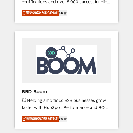
certifications and over 5,000 successful client
confidence and achieve a unified, data-
engagements, Vonazon turns marketing
driven approach to customer engagement.
菁英级解决方案合作伙伴
5.0
complexity into measurable, scalable growth.
From onboarding to enterprise-grade
campaigns, our in-house team builds scalable
strategies that drive long-term revenue. ⚙️
HubSpot Integration & Optimization •
Seamless CRM, CMS, and automation setup •
Complex platform migrations and data
cleanups • Custom APIs and third-party
integrations 📈 End-to-End Revenue
Acceleration • Lifecycle marketing and
pipeline growth programs • Sales enablement
BBD Boom
tools and CRM optimization • Retention
💥 Helping ambitious B2B businesses grow
strategies with customer journey mapping 🏅
faster with HubSpot. Performance and ROI
Elite-Level HubSpot Execution • 750+
focused. 💥 BBD Boom is the HubSpot
onboardings and 2,000+ implementations •
菁英级解决方案合作伙伴
5.0
partner that can help you to HubSpot Better.
Deep expertise across marketing, sales, and
We work with your teams to solve all your
service hubs • Built-in flexibility for startups