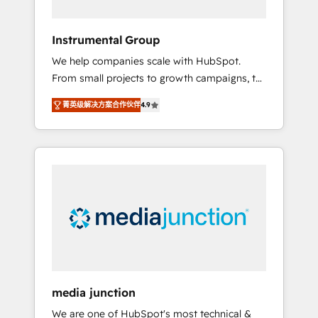
HubSpot Theme Challenge 2021 🌟
INBOUND’19 HubSpot Rising Star Why us?
Instrumental Group
Harnessing the full potential of the powerful
We help companies scale with HubSpot.
HubSpot CRM. ✔️A team of HubSpot experts
From small projects to growth campaigns, to
backed by over 10+ years of HubSpot
CRM and websites. Hire an agency that's
experience ✔️Flexible pricing models —
菁英级解决方案合作伙伴
4.9
experienced in every inch of HubSpot and
Hourly-fee (assigned one Dedicated
willing to work hand-in-hand with your team
HubSpot Admin); Monthly-fee (HubSpot
to simplify the complex and build a better
Admin + Project Manager); and Fixed Project
experience for your team and customers.
Cost (as per requirement). ✔️Helped over
25,000+ customers so far with our HubSpot
solutions. ✔️Bespoke apps & on-demand
bundle services. Connect with us today!
media junction
We are one of HubSpot's most technical &