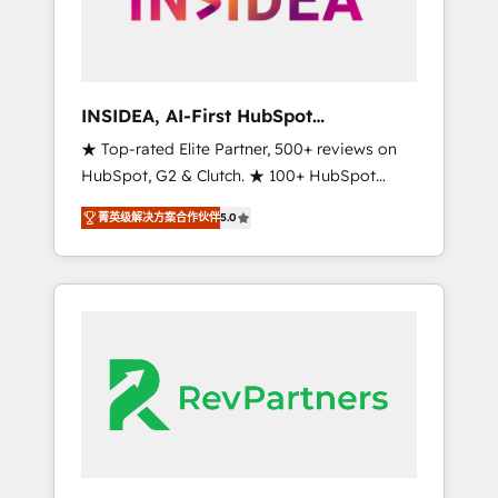
integrated marketing campaigns, & RevOps
frameworks that fuel long-term success We
connect the entire customer lifecycle through
seamless integrations, ensure long-term
INSIDEA, AI-First HubSpot
adoption with change-management
Onboarding & RevOps
★ Top-rated Elite Partner, 500+ reviews on
programs, and align marketing, sales, and
HubSpot, G2 & Clutch. ★ 100+ HubSpot
service to drive sustainable growth With 6
Certified Experts & Trainers across the team
key HubSpot accreditations and experience
菁英级解决方案合作伙伴
5.0
★ 1,500+ implementations across five
across hundreds of organizations in dozens
continents ★ AI-First, RevOps-led,
of industries, there’s a good chance one of
Onboarding obsessed ★ Company of the
our globally integrated teams has worked
Year 2024/25 INSIDEA helps growing
with clients just like you Let’s explore
companies turn HubSpot into a revenue
whether S2 is the partner you’ve been
engine. We onboard your team, migrate your
looking for...and get your next big initiative
data, and build AI-powered workflows that
moving!
drive adoption from week one, in your time
zone. What we do ➤ Onboarding: Live in
weeks, with workflows built around your
business, not a template. ➤ Migration: Move