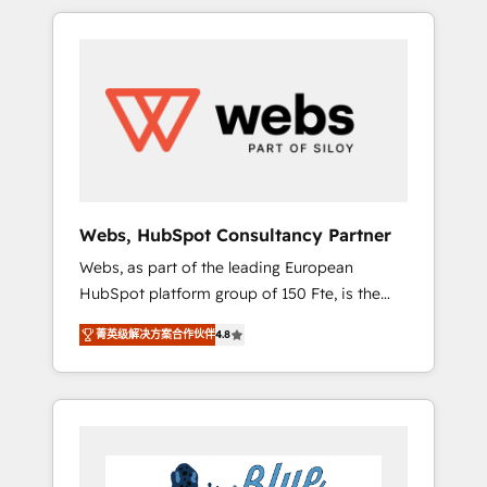
HubSpot challenges and improve user
to global brands
adoption, sales process and marketing
results. Services 📚 Onboarding your team to
HubSpot for the first time 🔧 Designing and
optimising your HubSpot set-up for better
results 🌐 Website design and build using
HubSpot 🔌 Integrating HubSpot with other
systems 🎓 Training your teams to be
HubSpot pros 📊 Lead generation services
Webs, HubSpot Consultancy Partner
using HubSpot Why us? - SIX HubSpot
Webs, as part of the leading European
Accreditations - awarded by HubSpot after a
HubSpot platform group of 150 Fte, is the
rigorous process for CRM, Solutions
trusted Elite HubSpot CRM Partner offering
Architecture, Onboarding , Data Migration,
菁英级解决方案合作伙伴
4.8
you a roadmap on maximizing EBITDA and
Custom Integration & Platform Enablement -
achieving Commercial Excellence. With our
Onboarded over 500 businesses to HubSpot
targeted processes, we strengthen your
-Top 1% of partners worldwide -In-house
digital transformation and minimize costs. As
team of 25+ experts Contact us today to help
HubSpot's Advanced Accredited CRM
you get more from your investment in
Implementation partner, we provide
HubSpot. www.bbdboom.com