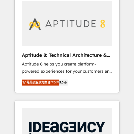
l'international, nous travaillons avec des ETI
contactez notre équipe pour un échange
ambitieuses, des grands groupes voulant
dédié.
aller au-delà d’une simple transformation
digitale et des startups florissantes. Nos 3
grandes expertises sont : ➤ L’intégration de
CRM et de méthodologie RevOps pour
aligner les équipes marketing, commerciales
et support client (data migration,
Aptitude 8: Technical Architecture &
synchronisation API, audit et maintenance) ➤
Deployment
Aptitude 8 helps you create platform-
La création de sites internet de conversion
powered experiences for your customers and
qui transforment les visiteurs en
teams. We build multi-hub solutions and
opportunités d'affaires ➤ La mise en place
菁英级解决方案合作伙伴
5.0
orchestrate operations across your entire
de stratégies d'acquisition marketing (SEO,
tech stack. Aptitude 8 is trusted by top
SEA, inbound, automatisation marketing,
brands such as Lenovo, Bluetooth,
ABM, IA, emailing) Informations clés : - 10 ans
International Sports Sciences Association,
d'expérience - 100+ intégrations CRM
SXSW, Notion, Soundcloud, American Nurses
HubSpot réussies - 40 experts conseil - 150
Association, Randstad, Uber Freight, and
certifications HubSpot cumulées
HubSpot itself. We have the largest technical