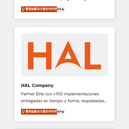
strategies by leveraging technologies and
design Let’s turn your CRM into your growth
菁英级解决方案合作伙伴
4.9
automating their marketing and sales
engine!
processes to generate growth. Our offer
spans from Strategy to Operations. We
specialize in CRM onboarding and
implementation, web design, sales &
marketing automation, and digital marketing.
With extensive experience working with tech
companies and manufacturers since 2002,
we are committed to empowering our clients
and developing their autonomy. Get to grips
with HubSpot through guided
HAL Company
implementation and seamless integration of
Partner Elite con +700 implementaciones
the CRM platform into your digital
entregadas en tiempo y forma, respaldadas
ecosystem. Would you like support in
por 6 acreditaciones de HubSpot y un
deploying your inbound marketing strategy?
菁英级解决方案合作伙伴
4.9
equipo de 6 Certified Trainers avalados por
We'll provide support tailored to your needs
HubSpot Academy. Acompañamos a las
and sales objectives. With 125+ certifications,
empresas en cada etapa de su crecimiento