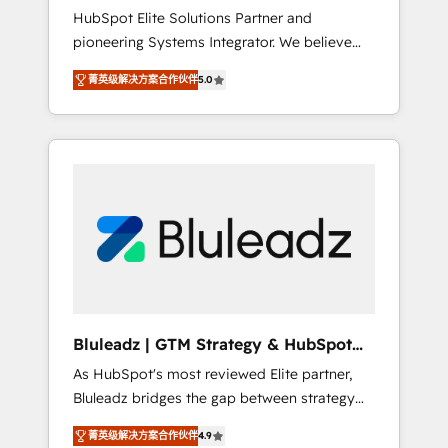
HubSpot Elite Solutions Partner and
processes evolve. Since 2014, we’ve
pioneering Systems Integrator. We believe
supported 1,400+ clients across a wide range
technology should serve business strategy,
of industries, including healthcare, software,
菁英级解决方案合作伙伴
5.0
not the other way around. Every engagement
B2B services, manufacturing, financial
begins with clear objectives, customer
services and more. Whether clients are new
journey mapping, and measurable KPIs. Only
to HubSpot or expanding into more
then we architect solutions. The question is
advanced use cases, we focus on delivering
never which features to activate, but which
clean, scalable, AI-ready systems that create
outcomes to deliver. -SYSTEM INTEGRATION-
long-term value and a consistently strong
Connectors, workflows, and data
client experience.
architectures that make HubSpot the
operational hub, integrated with SAP,
Microsoft Dynamics, custom ERPs, and any
enterprise platform. Proprietary apps extend
Bluleadz | GTM Strategy & HubSpot
HubSpot beyond standard configurations. -
Implementation
As HubSpot's most reviewed Elite partner,
AI-FIRST- AI across customer-facing
Bluleadz bridges the gap between strategy
operations to accelerate decisions,
and execution. We don't just "set up tools" —
streamline processes, and unlock efficiency
菁英级解决方案合作伙伴
4.9
we install the GTM Operating System (GTM