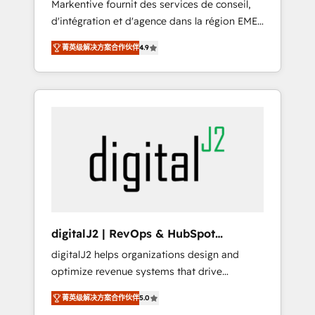
Markentive fournit des services de conseil,
recommendations to maximize conversions!
d'intégration et d'agence dans la région EMEA
OTF is an Elite Partner (top 1% of 6,500+
et North America. Avec plus de 115 experts en
Partners) and was named 2023 HubSpot
菁英级解决方案合作伙伴
4.9
marketing automation, Growth, Revops, CRM
Partner of the Year 💥 Trusted by 2,500+
et webdesign. Markentive is both a
companies to help them scale and close
consulting firm, a digital agency and an
more business, by using HubSpot (the right
integrator. With over 115 experts in marketing
way). ⭐️ Here's more info:
automation, growth, revops, CRM and
www.onthefuze.com/hubspot-admin Contact
webdesign (We focus on EMEA - USA
us to learn more!
customers).
digitalJ2 | RevOps & HubSpot
Implementations
digitalJ2 helps organizations design and
optimize revenue systems that drive
scalable, predictable growth. As a triple-
菁英级解决方案合作伙伴
5.0
accredited HubSpot Solutions Partner, we