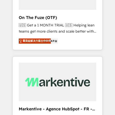
ABM: Drive pipeline with inbound, ABM, AEO,
SEO, & paid media. 👩‍💻Web Design: Build
high-performing websites with UX,
On The Fuze (OTF)
messaging, & conversion strategy that drive
🇺🇸 Get a 1 MONTH TRIAL 🇺🇸 Helping lean
results. 🤖AI Strategy: Activate Breeze Agents,
teams get more clients and scale better with
configure HubSpot AI, & maximize AEO with
our HubSpot Consulting & 'Done For You'
tailored AI services. 🧩Integrations: Extend
菁英级解决方案合作伙伴
4.9
Services. 🚀 Who We Work With 🚀 We help
HubSpot with custom integrations, hosting, &
lean, growing companies: - Win more
maintenance.
business - Reduce no-shows - Improve lead
& deal conversion rates - Scale with less
headcount ...by using HubSpot's full
capabilities. 🤓 What do you get? 🤓 Our
client's are too busy to learn the ins-and-outs
of HubSpot. We give you a Personal
Consultant + Tech Team to handle the heavy
lifting of mapping out AND building your
ideal system. + Get best practices and 'don't
Markentive - Agence HubSpot - FR -
know what you don't know'
EN