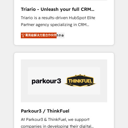
way for customers!" - Yamini Rangan, CEO of
Triario - Unleash your full CRM
HubSpot “Our experience with the team at
potential
Triario is a results-driven HubSpot Elite
Blue Frog has been nothing short of
Partner agency specializing in CRM
extraordinary. Their years of experience and
implementations & migrations, Revenue
quality of skilled staff has earned them a
菁英级解决方案合作伙伴
5.0
Operations, Custom Integrations, Custom AI
trusted reputation within the HubSpot
agents and AI-ready Website Design With
ecosystem as a reliable partner capable of
over 15 years of experience, we help
delivering remarkable experiences for our
companies bridge the gap between
most sophisticated clients.” - Brian Garvey,
marketing, sales, and customer success
VP, Solutions Partner Program, HubSpot.
through smart automation, data hygiene, and
tailored HubSpot solutions. Our clients
choose us because we blend the expertise of
a global consultancy with the care and agility
of a boutique firm. At Triario, we’re big
enough to deliver but small enough to listen.
Parkour3 / ThinkFuel
Our Services: HubSpot implementations &
At Parkour3 & ThinkFuel, we support
data migration Custom AI agents Revenue
companies in developing their digital
Operations API integrations AI-ready Website