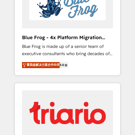
expertise to drive your business forward.
Since 2015 we are fully dedicated to
HubSpot and with an experienced team
(50+), we work with reputable companies in
B2B sectors such as manufacturing, SaaS and
Blue Frog - 4x Platform Migration
business services. We prepare a customized
Award Winner
Blue Frog is made up of a senior team of
business case that demonstrates the value
executive consultants who bring decades of
and impact of your digital transformation,
relevant, real world experience to our client
including a detailed financial rationale with a
菁英级解决方案合作伙伴
5.0
engagements. "Blue Frog is a top, trusted
focus on ROI and TCO. As a trusted extension
partner in HubSpot's ecosystem for a reason.
of your team, we believe in the power of
Their team brings over a decade of
partnership. Together, we embark on a
experience to the table, along with deep
transformational journey that sets your
knowledge of the HubSpot platform and
business up for long-term success. Unlock
strategies for driving growth. They are
your business. If not now, when?
committed to helping our customers grow
and finding solutions that fit their unique
business needs. We are thrilled to have Blue
Frog in the HubSpot ecosystem leading the