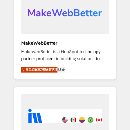
From multi-region migrations to AI-powered
automation, we turn complexity into clarity,
human at global scale. 🏆 HubSpot’s CEO
called us “the partner of the future.” Others
agree it is proof of trust built through
measurable impact.
MakeWebBetter
MakeWebBetter is a HubSpot technology
partner proficient in building solutions to
maximize the operational efficiency of
菁英级解决方案合作伙伴
4.9
HubSpot. The fastest-growing tech-enabler &
facilitator, MakeWebBetter, hands you the
blend of HubSpot expertise & eminent
solutions & integrations. Trust us to
streamline your HubSpot experience. 🚀
HubSpot Elite Partners with 10+ years of
HubSpot experience 🤝HubSpot Premier
Integration partner 🤝Google Premier Partner
2023 🌟5 HubSpot Accreditations 🌟Won