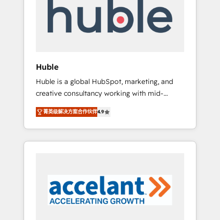
Custom Integrations Slash months from your
API Integration project... ⬅️ Click "Contact
Business" ⬅️ to access 150+ Kickstart
Integration templates that put HubSpot in
the center of your tech stack, syncing... 🛍️
Shopify or WooCommerce 💲 Stripe or
Huble
Paypal 💰 Sage or Netsuite 🤖 Google or
Huble is a global HubSpot, marketing, and
Microsoft ✍️ DocuSign or PandaDoc 🌐
creative consultancy working with mid-
Avalara or Quaderno HubSnacks holds the
market and enterprise businesses. We go
rare Advanced "Custom Integrations"
菁英级解决方案合作伙伴
4.9
beyond implementation, shaping the
Accreditation, securely sync data across... 🔄
strategy, processes, and teams that turn
any apps, in any direction. Stuck on your old
HubSpot into a genuine growth engine.
CRM..? Migrate | seamlessly off your old CRM
Named HubSpot's Global Partner of the Year
onto a clean new HubSpot portal with
in 2024, consistently ranked among their top
Advanced Website and CRM Migrations using
5 partners worldwide, and with over 15 years
our in-house "HubScrub" Tool.
in the ecosystem, Huble has built a track
record that speaks for itself. One company,
one operating model, delivering across