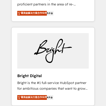
proficient partners in the area of re-
platforming, website design & development.
菁英级解决方案合作伙伴
5.0
We specialize in multi-hub implementations
for mid-market & enterprise companies. We
are woman-owned, powered by coffee, and
we ❤️ dogs. We produce award-winning work
for our clients. 🏆2023 Technical Expertise
Impact Award 🏆2022 Technical Expertise
Impact Award 🏆2022 Platform Migration
Excellence Impact Award 🏆2020 Elite
Solutions Partner 🏆2019 Integrations
HubSpot Impact Award 🏆2019 Marketing
Enablement HubSpot Impact Award 🏆2018
Bright Digital
Website Design HubSpot Impact Award 🏆
Bright is the #1 full-service HubSpot partner
2017 Website Design HubSpot Impact Award
for ambitious companies that want to grow
🏆2016 Growth-Driven Design Agency of the
smarter. From HubSpot onboarding, to
Year 🏆2016 Sales Enablement HubSpot
菁英级解决方案合作伙伴
4.9
training, from developing a new website to
Impact Award 🏆2015 Growth-Driven Design
lead generation and digital marketing; we do