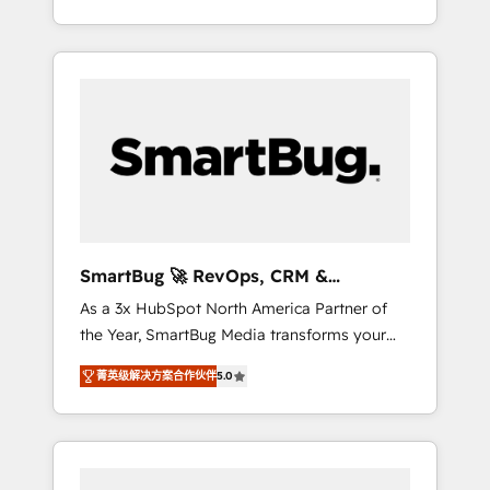
at scale. From predictive intelligence to
OS) to align your leadership and engineer a
conversational AI, we turn data into action
portal that drives predictable revenue
and automation into competitive advantage.
velocity. 🚀 GTM Strategy & Alignment
✦ 150+ implementations ✦ 100+
Workshops & Sprints: Identify "Valleys of
certifications ✦ 7 accreditations
Death" stalling growth. Fix your ICP, Math,
and Story to stop "accelerating a mess." ⚙️
Elite Engineering & AI Scalable Architecture:
Zero-technical-debt setup across all Hubs,
validated by our 7 HubSpot Accreditations.
AI-Powered RevOps: Breeze AI, custom AI
SmartBug 🚀 RevOps, CRM &
agents, and high-integrity migrations for total
Integration Experts
As a 3x HubSpot North America Partner of
reporting clarity. Security & Compliance: SOC
the Year, SmartBug Media transforms your
2 Type I and HIPAA attested for enterprise-
customer lifecycle into a revenue engine. Our
grade data security. 🏆 Why Bluleadz? GTM
菁英级解决方案合作伙伴
5.0
unified ecosystem includes specialized
OS Partner | 16+ Years Experience | 1,000+
divisions Globalia (AI & Software) and Point
Five-Star Reviews
Success Media (Paid Media), making this the
official home for all three brands. 🔄