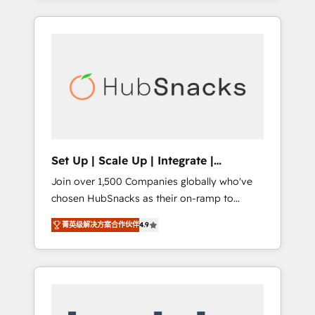
Agency of the Year 🏆2015 Became the 5th
it all (and with great results)! In short, our
Agency to reach Diamond 🏆2014 HubSpot
services include: - HubSpot consultancy:
COS Performance Award 🏆2014 HubSpot
onboarding, training, data migration -
COS Design Award 🏆2013 HubSpot
HubSpot development: websites, custom
Marketplace Provider of the Year 🏆2011
modules, integrations - Marketing & sales
Became a HubSpot Partner 📆Founded in
solutions: digital marketing, advertising,
1997
campaigns, content and design We connect
people, data and technology to improve
customer experiences. With our bright
Set Up | Scale Up | Integrate |
people, exciting ideas and can-do mentality,
HubSnacks FlexPlan
Join over 1,500 Companies globally who've
we ensure revenue growth on a daily basis.
chosen HubSnacks as their on-ramp to
So tell us your challenge; our passionate and
HubSpot since 2014 Simple pay-as-you-go
growth driven team of 100+ experts is ready
菁英级解决方案合作伙伴
4.9
plans that accelerate value... 1️⃣ Set Up |
for you! Driving digital growth |
Onboarding New or Check-fixing existing
www.brightdigital.com
HubSpot portals 2️⃣ Scale Up | 100% HubSpot
Task Execution... Global 24/7 ... All Experts 3️⃣
Integrate | your entire Tech Stack with