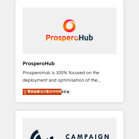
we are part of the most certified Canadian
integrando estrategia, tecnología y procesos
agencies, and we both hold Onboarding
comerciales para potenciar resultados reales.
Accreditations. Based in Canada (coast to
Nos caracterizamos por combinar excelencia
coast), our services are offered in both
técnica con una mirada estratégica a largo
English & French.
plazo.
ProsperoHub
ProsperoHub is 100% focused on the
deployment and optimisation of the
HubSpot CRM platform. Our highly
菁英级解决方案合作伙伴
5.0
experienced team of solutions experts will
ensure that you achieve maximum adoption
and ROI from your HubSpot investment. Use
our extensive HubSpot, sales, marketing,
service and integrations expertise to lead
your team on their HubSpot journey, design