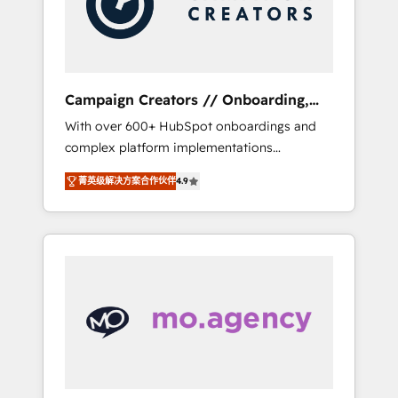
and implement your processes and skilfully
bring your revenue infrastructure to life. Our
collaborative approach keeps you in control
whilst we plan and support the route to your
revenue goals. We have successfully
Campaign Creators // Onboarding,
supported over 500 organisations with
CRM Migration
With over 600+ HubSpot onboardings and
HubSpot implementation, optimisation,
complex platform implementations
training, and adoption assurance. Our tried
delivered, CC is the go-to Elite Solutions
and tested Roadmap methodology will
菁英级解决方案合作伙伴
4.9
Partner for businesses ready to migrate,
ensure that you receive the best deployment
replatform, and scale smarter. We specialize
experience possible. Whether you are new to
in high-impact CRM and CMS migrations and
HubSpot or seeking to turn around a poor
onboarding from platforms like Salesforce,
install, our team have the change
NetSuite, Zoho, Pardot, Marketo, Microsoft
management expertise to deliver the
Dynamics, Wix, WordPress and legacy CRMs,
solutions you need.
turning fragmented systems into unified,
growth-ready HubSpot architectures that
accelerate revenue operations and
performance. - Multi-object CRM migration,