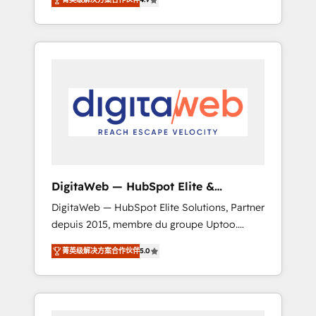
industries. With 150+ HubSpot-certified
experts, we deliver scalable solutions to
complex GTM and RevOps challenges. Our
Expertise 🔹 Onboarding & Implementation:
Accredited HubSpot Partner, ensuring
smooth setup tailored to your GTM motion.
🔹 Migrations: Move from other CRMs to
HubSpot without data loss or downtime. 🔹
RevOps Strategy: Align teams, processes, and
data to drive revenue efficiency. 🔹
Integrations: Connect HubSpot with your tech
DigitaWeb — HubSpot Elite &
stack for better adoption. 🔹 Custom
Intégrations ERP
DigitaWeb — HubSpot Elite Solutions, Partner
Solutions: Build tailored apps, workflows, and
depuis 2015, membre du groupe Uptoo.
configurations. We are SOC 2 Type II and ISO
Nous aidons les ETI et PME B2B à unifier
27001 certified, reinforcing our commitment
菁英级解决方案合作伙伴
5.0
Marketing, Ventes et Service sur HubSpot
to data security and compliance. At
grâce à la Revenue Architecture : alignement
OneMetric, we help revenue teams focus on
des équipes, pipeline prévisible, croissance
the OneMetric that matters most: revenue.
mesurable. 🔌 Intégrations complexes : ERP