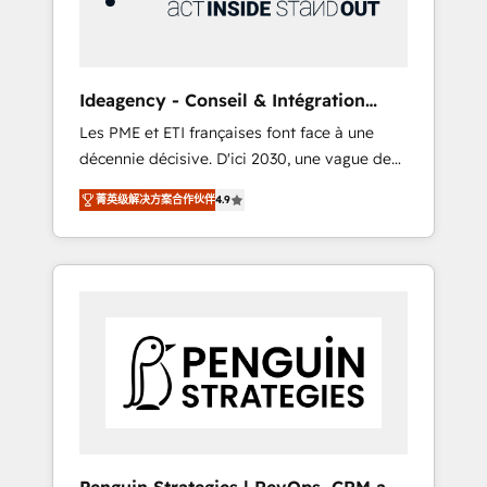
consulting team of any HubSpot partner and
expertise across operational strategy,
business-first process building, system
integration, custom development, and
Ideagency - Conseil & Intégration
extensibility. When you work with Aptitude 8,
HubSpot
Les PME et ETI françaises font face à une
you get a team – not an individual – with
décennie décisive. D'ici 2030, une vague de
embedded consulting, strategy,
consolidation va recomposer le marché.
development, and project management. We
菁英级解决方案合作伙伴
4.9
Seules survivront les entreprises qui auront
have 100% US-based, FTE team members.
réussi leur transformation. Le problème ?
We offer project-based and managed
58% des dirigeants savent que l'IA est vitale
services engagements that include new
pour leur survie. Mais 57% n'ont aucune
HubSpot implementations, migrations from
stratégie. Et 43% ne maîtrisent même pas
other platforms, systems integration,
leurs données. C'est le paradoxe français :
extensibility, custom development, and
conscience totale, action nulle. La solution
ongoing RevOps support.
s'appelle l'Entreprise Augmentée. Ce n'est pas
une entreprise qui utilise l'IA. C'est une
organisation qui a réussi la symbiose entre
l'expertise humaine et l'intelligence artificielle.