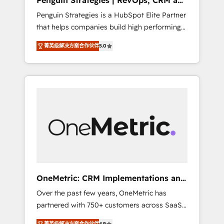
Penguin Strategies | RevOps, CRM and
Pas pour remplacer l'humain, mais pour
AI
Penguin Strategies is a HubSpot Elite Partner
l'augmenter. Chez Ideagency, nous
that helps companies build high performing
accompagnons cette transformation. D'abord
revenue operations across complex sales
les fondations : des données unifiées, des
菁英级解决方案合作伙伴
5.0
cycles, multi system environments and global
processus alignés. Ensuite l'augmentation :
SaaS or manufacturing teams. Trusted by
l'IA là où elle crée de la valeur. Et surtout :
leading enterprises and fast growing scale
l'humain qui reste au centre. Parce que la
ups including Sony, Rapyd, Fiverr, XM Cyber,
vraie performance vient de l'intérieur. Act
Bridgepointe Technologies, EMA Design
Inside. Stand Out.
Automation and Uptive. 📊 RevOps & data
architecture 🔗 CRM migrations & End to end
integrations 🤖 AI workflows & enrichment 📘
Team enablement & company-wide adoption
We create HubSpot environments that teams
use with confidence and that leadership can
OneMetric: CRM Implementations and
rely on for scalable revenue insights.
GTM engineering
Over the past few years, OneMetric has
partnered with 750+ customers across SaaS,
fintech, healthcare, real estate, and other
菁英级解决方案合作伙伴
4.9