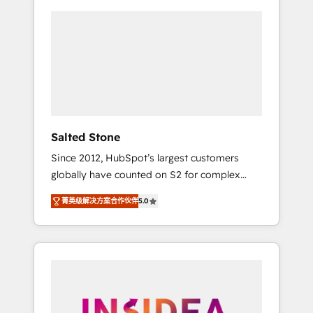
Salted Stone
Since 2012, HubSpot’s largest customers
globally have counted on S2 for complex
migrations, change management, systems
菁英级解决方案合作伙伴
5.0
integration, and creative solutions that
deliver measurable impact and transform
brand experiences As one of the few full-
service creative agencies in the HubSpot
ecosystem, we blend strategy, technology, &
award-winning design to build scalable,
globally regionalized HubSpot websites,