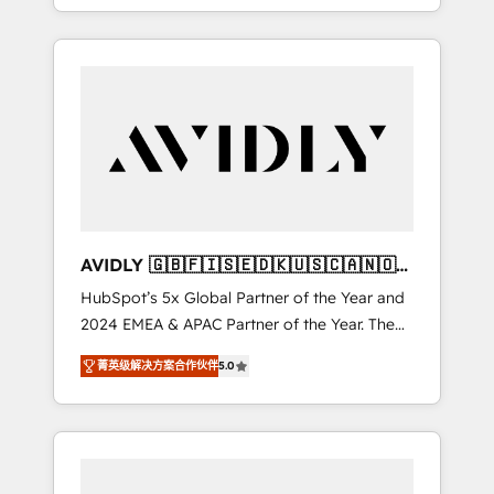
specialize in both strategic RevOps planning
and hands-on technical execution - building
the operational foundation companies need
to thrive. Industries we specialize in: -
Manufacturing - Healthcare - Financial
Services - Managed IT (MSP) - Franchises -
Professional Services - And more! How we
help: ✔️ Full HubSpot implementations and
portal optimization ✔️ Data migrations, CRM
architecture, and reporting foundations ✔️
AVIDLY 🇬🇧🇫🇮🇸🇪🇩🇰🇺🇸🇨🇦🇳🇴
Custom integrations and workflow
🇩🇪🇦🇺🇳🇿
HubSpot’s 5x Global Partner of the Year and
automation ✔️ User adoption programs,
2024 EMEA & APAC Partner of the Year. The
training, and enablement Through project-
world’s most experienced and fully
based engagements and ongoing RevOps
菁英级解决方案合作伙伴
5.0
accredited HubSpot Solutions Partner. 🚀
partnerships, we guide organizations through
With 2,750+ HubSpot projects delivered and
the revenue maturity model - delivering the
370+ specialists across EMEA, APAC and NAM,
right improvements at the right time so
we de-risk complex CRM programmes and
operations evolve strategically and
accelerate ROI across every HubSpot Hub. 🧭
sustainably as the business grows.