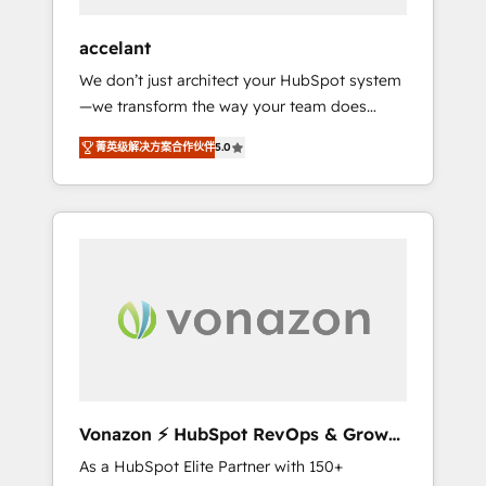
offices and consulting teams in the UK, USA,
Canada, Germany, France, Belgium,
accelant
Singapore, and South Africa. Certified
We don’t just architect your HubSpot system
compliant with ISO/IEC 27001:2022 and ISO
—we transform the way your team does
9001:2015 across all seven international
business. As an Elite HubSpot Solutions
offices and 175+ employees.
菁英级解决方案合作伙伴
5.0
Partner, we specialize in creating tailored,
end-to-end CRM solutions that accelerate
growth, improve operational efficiency, and
ensure faster time to value on HubSpot.
What sets us apart? Our people-centric
approach. From day one, our team takes the
time to deeply understand your unique
needs, crafting custom strategies that deliver
impactful results. Our mission is to empower
you to unlock HubSpot’s full potential—faster.
Through expert training, unmatched
Vonazon ⚡ HubSpot RevOps & Growth
responsiveness, and ongoing support, we
Strategy Experts
As a HubSpot Elite Partner with 150+
equip your team to adopt new systems with