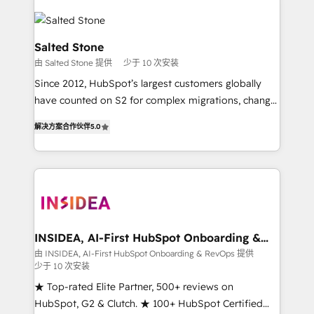
Salted Stone
由 Salted Stone 提供
少于 10 次安装
Since 2012, HubSpot’s largest customers globally
have counted on S2 for complex migrations, change
management, systems integration, and creative
解决方案合作伙伴
5.0
solutions that deliver measurable impact and
transform brand experiences As one of the few full-
service creative agencies in the HubSpot
ecosystem, we blend strategy, technology, & award-
winning design to build scalable, globally
regionalized HubSpot websites, integrated
marketing campaigns, & RevOps frameworks that
INSIDEA, AI-First HubSpot Onboarding &
RevOps
fuel long-term success We connect the entire
由 INSIDEA, AI-First HubSpot Onboarding & RevOps 提供
少于 10 次安装
customer lifecycle through seamless integrations,
ensure long-term adoption with change-
★ Top-rated Elite Partner, 500+ reviews on
management programs, and align marketing, sales,
HubSpot, G2 & Clutch. ★ 100+ HubSpot Certified