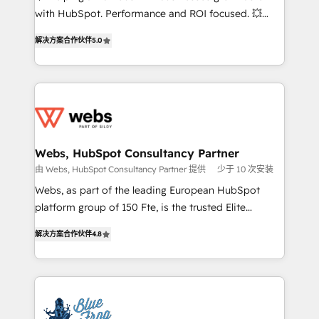
and CRM optimization • Retention strategies with
with HubSpot. Performance and ROI focused. 💥
customer journey mapping 🏅 Elite-Level HubSpot
BBD Boom is the HubSpot partner that can help you
Execution • 750+ onboardings and 2,000+
解决方案合作伙伴
5.0
to HubSpot Better. We work with your teams to
implementations • Deep expertise across marketing,
solve all your HubSpot challenges and improve user
sales, and service hubs • Built-in flexibility for
adoption, sales process and marketing results.
startups to global brands
Services 📚 Onboarding your team to HubSpot for
the first time 🔧 Designing and optimising your
HubSpot set-up for better results 🌐 Website design
and build using HubSpot 🔌 Integrating HubSpot
Webs, HubSpot Consultancy Partner
with other systems 🎓 Training your teams to be
由 Webs, HubSpot Consultancy Partner 提供
少于 10 次安装
HubSpot pros 📊 Lead generation services using
Webs, as part of the leading European HubSpot
HubSpot Why us? - SIX HubSpot Accreditations -
platform group of 150 Fte, is the trusted Elite
awarded by HubSpot after a rigorous process for
HubSpot CRM Partner offering you a roadmap on
CRM, Solutions Architecture, Onboarding , Data
解决方案合作伙伴
4.8
maximizing EBITDA and achieving Commercial
Migration, Custom Integration & Platform
Excellence. With our targeted processes, we
Enablement -Onboarded over 500 businesses to
strengthen your digital transformation and minimize
HubSpot -Top 1% of partners worldwide -In-house
costs. As HubSpot's Advanced Accredited CRM
team of 25+ experts Contact us today to help you
Implementation partner, we provide expertise to