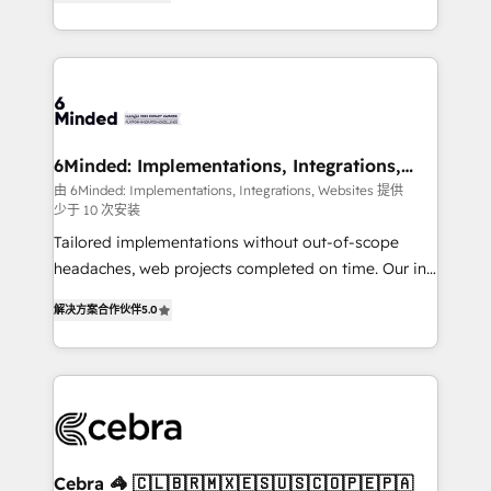
Implementing HubSpot (CRM, Marketing, Sales,
Service and Operations) - Developing fast, good-
looking websites in the HubSpot CMS - Building
(custom) integrations between HubSpot and other
systems you use You need a clear method to reach
your goals. Therefore, we take a critical look at your
current processes together, from which we create a
6Minded: Implementations, Integrations,
Websites
focused action plan. By implementing these steps in
由 6Minded: Implementations, Integrations, Websites 提供
少于 10 次安装
your day-to-day business, you will start to see
results fast. This creates space for growth! Want to
Tailored implementations without out-of-scope
know how we can help? Contact us to set up a
headaches, web projects completed on time. Our in-
meeting!
house team of certified CRM architects, experts,
解决方案合作伙伴
5.0
developers, designers, and marketers handles all
aspects of your HubSpot. ✨ 400+ global clients ✨
100+ seamless migrations from 15+ different CRMs
✨ 100,000+ hours in HubSpot projects, 75+ full Hub
implementations, and 5,000+ pages ✨ CS: Clients
generating 7-digit MRR from inbound campaigns ✨
CS: 245% organic growth & +751% new visitors for a
Cebra 🦓 🇨🇱🇧🇷🇲🇽🇪🇸🇺🇸🇨🇴🇵🇪🇵🇦