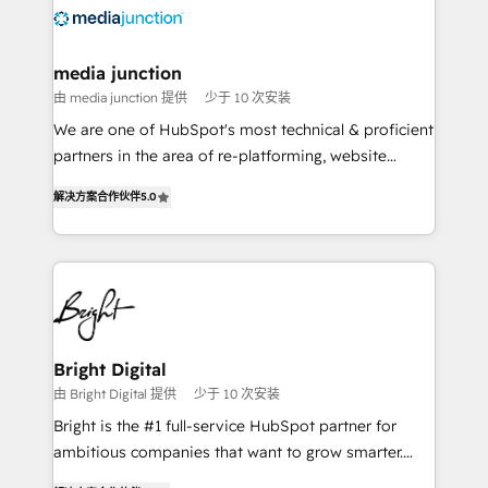
requirement). ✔️Helped over 25,000+ customers so
far with our HubSpot solutions. ✔️Bespoke apps &
on-demand bundle services. Connect with us today!
media junction
由 media junction 提供
少于 10 次安装
We are one of HubSpot's most technical & proficient
partners in the area of re-platforming, website
design & development. We specialize in multi-hub
解决方案合作伙伴
5.0
implementations for mid-market & enterprise
companies. We are woman-owned, powered by
coffee, and we ❤️ dogs. We produce award-winning
work for our clients. 🏆2023 Technical Expertise
Impact Award 🏆2022 Technical Expertise Impact
Award 🏆2022 Platform Migration Excellence Impact
Award 🏆2020 Elite Solutions Partner 🏆2019
Bright Digital
Integrations HubSpot Impact Award 🏆2019
由 Bright Digital 提供
少于 10 次安装
Marketing Enablement HubSpot Impact Award 🏆
Bright is the #1 full-service HubSpot partner for
2018 Website Design HubSpot Impact Award 🏆2017
ambitious companies that want to grow smarter.
Website Design HubSpot Impact Award 🏆2016
From HubSpot onboarding, to training, from