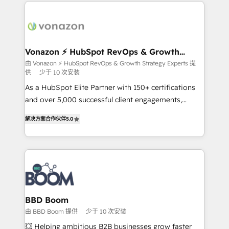
and ensure faster time to value on HubSpot. What
sets us apart? Our people-centric approach. From
day one, our team takes the time to deeply
understand your unique needs, crafting custom
strategies that deliver impactful results. Our mission
Vonazon ⚡ HubSpot RevOps & Growth
Strategy Experts
is to empower you to unlock HubSpot’s full potential
由 Vonazon ⚡ HubSpot RevOps & Growth Strategy Experts 提
供
少于 10 次安装
—faster. Through expert training, unmatched
responsiveness, and ongoing support, we equip
As a HubSpot Elite Partner with 150+ certifications
your team to adopt new systems with confidence
and over 5,000 successful client engagements,
and achieve a unified, data-driven approach to
Vonazon turns marketing complexity into
解决方案合作伙伴
5.0
customer engagement.
measurable, scalable growth. From onboarding to
enterprise-grade campaigns, our in-house team
builds scalable strategies that drive long-term
revenue. ⚙️ HubSpot Integration & Optimization •
Seamless CRM, CMS, and automation setup •
Complex platform migrations and data cleanups •
Custom APIs and third-party integrations 📈 End-to-
BBD Boom
End Revenue Acceleration • Lifecycle marketing and
由 BBD Boom 提供
少于 10 次安装
pipeline growth programs • Sales enablement tools
💥 Helping ambitious B2B businesses grow faster