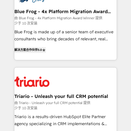
get more from your investment in HubSpot.
drive your business forward. Since 2015 we are fully
www.bbdboom.com
dedicated to HubSpot and with an experienced
Blue Frog - 4x Platform Migration Award
Winner
team (50+), we work with reputable companies in
由 Blue Frog - 4x Platform Migration Award Winner 提供
少于 10 次安装
B2B sectors such as manufacturing, SaaS and
business services. We prepare a customized
Blue Frog is made up of a senior team of executive
business case that demonstrates the value and
consultants who bring decades of relevant, real
impact of your digital transformation, including a
world experience to our client engagements. "Blue
解决方案合作伙伴
5.0
detailed financial rationale with a focus on ROI and
Frog is a top, trusted partner in HubSpot's
TCO. As a trusted extension of your team, we
ecosystem for a reason. Their team brings over a
believe in the power of partnership. Together, we
decade of experience to the table, along with deep
embark on a transformational journey that sets your
knowledge of the HubSpot platform and strategies
business up for long-term success. Unlock your
for driving growth. They are committed to helping
business. If not now, when?
our customers grow and finding solutions that fit
their unique business needs. We are thrilled to have
Triario - Unleash your full CRM potential
Blue Frog in the HubSpot ecosystem leading the
由 Triario - Unleash your full CRM potential 提供
少于 10 次安装
way for customers!" - Yamini Rangan, CEO of
HubSpot “Our experience with the team at Blue Frog
Triario is a results-driven HubSpot Elite Partner
has been nothing short of extraordinary. Their years
agency specializing in CRM implementations &
of experience and quality of skilled staff has earned
migrations, Revenue Operations, Custom