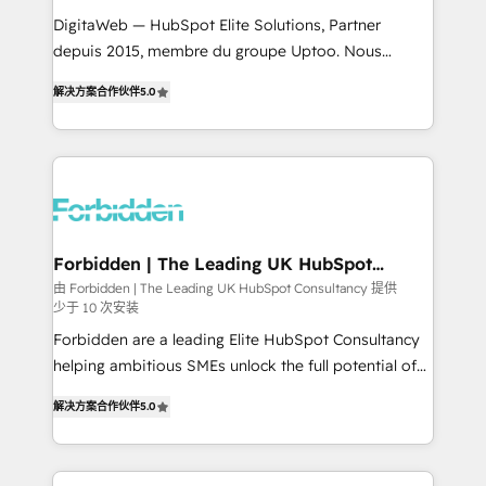
for better adoption. 🔹 Custom Solutions: Build
DigitaWeb — HubSpot Elite Solutions, Partner
tailored apps, workflows, and configurations. We are
depuis 2015, membre du groupe Uptoo. Nous
SOC 2 Type II and ISO 27001 certified, reinforcing
aidons les ETI et PME B2B à unifier Marketing,
解决方案合作伙伴
5.0
our commitment to data security and compliance. At
Ventes et Service sur HubSpot grâce à la Revenue
OneMetric, we help revenue teams focus on the
Architecture : alignement des équipes, pipeline
OneMetric that matters most: revenue.
prévisible, croissance mesurable. 🔌 Intégrations
complexes : ERP (Divalto, Sage X3, Cegid, Pennylane,
Dynamics..), VOIP (Aircall, Ringover, Modjo), Shopify,
Oneflow. 💻 Développements custom : CRM UI
Extensions (React), Serverless Node.js, Custom
Forbidden | The Leading UK HubSpot
Consultancy
Objects, thèmes HubL, agents IA & Breeze AI. 🎯
由 Forbidden | The Leading UK HubSpot Consultancy 提供
少于 10 次安装
Secteurs : Industrie, Distribution B2B, SaaS, Services
B2B, Immobilier, Viticulture, Finance. 🚀 Nos livrables
Forbidden are a leading Elite HubSpot Consultancy
: migration sécurisée, implémentation Marketing +
helping ambitious SMEs unlock the full potential of
Sales + Service Hub, synchronisation ERP ↔
HubSpot. Too many businesses invest in HubSpot
解决方案合作伙伴
5.0
HubSpot temps réel, formation équipes. 🏆 +350
but never see the ROI they expected due to poor
projets livrés. Accrédités HubSpot CRM
adoption, messy data, and disconnected teams
Implementation, Data Migration & Custom
getting in the way. That’s where we come in. We