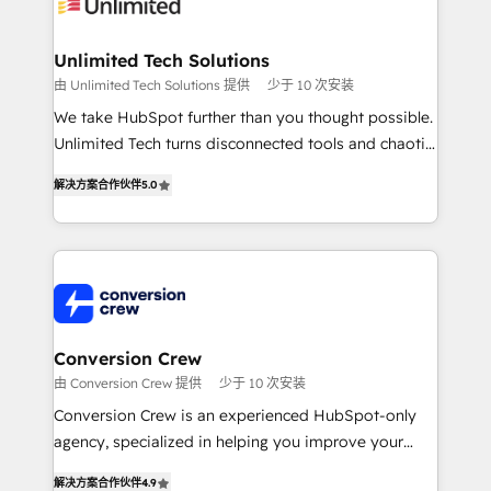
operational know-how. We know that no two
businesses are alike, so we don’t do cookie-cutter
solutions. Instead, we dive in to understand your
Unlimited Tech Solutions
needs, goals, and challenges to deliver solutions that
由 Unlimited Tech Solutions 提供
少于 10 次安装
fit like a glove. We’re committed to being both
We take HubSpot further than you thought possible.
highly effective and fun to work with. We believe in
Unlimited Tech turns disconnected tools and chaotic
efficient processes, as well as building great
processes into a seamless, high-performing revenue
relationships. Your success is our success, and we’re
解决方案合作伙伴
5.0
engine. We combine RevOps strategy with deep
all in this together! From startup to enterprise, we’ll
technical execution to help teams scale faster—with
make sure your HubSpot setup becomes a
cleaner data, smarter automation, and more
powerhouse of productivity, so you can focus on
predictable revenue. Specialties: · HubSpot
what matters most: growing your business and
Implementation & Migration · Native & Custom
wowing your customers. Let’s make HubSpot work
Integrations · Custom Development · CPQ & FSM ·
smarter for you!
Reporting & Analytics · GTM Architecture · Sales &
Conversion Crew
Marketing Enablement If you’re ready to elevate
由 Conversion Crew 提供
少于 10 次安装
HubSpot from “just your CRM” to your growth
Conversion Crew is an experienced HubSpot-only
infrastructure—let’s talk.
agency, specialized in helping you improve your
online processes. This means we help you with: -
解决方案合作伙伴
4.9