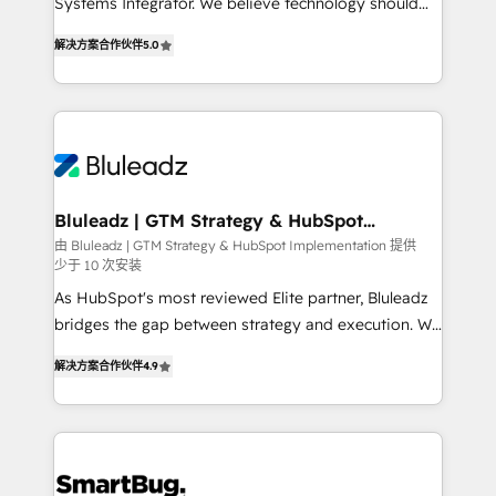
Systems Integrator. We believe technology should
2014, we’ve supported 1,400+ clients across a wide
serve business strategy, not the other way around.
range of industries, including healthcare, software,
解决方案合作伙伴
5.0
Every engagement begins with clear objectives,
B2B services, manufacturing, financial services and
customer journey mapping, and measurable KPIs.
more. Whether clients are new to HubSpot or
Only then we architect solutions. The question is
expanding into more advanced use cases, we focus
never which features to activate, but which
on delivering clean, scalable, AI-ready systems that
outcomes to deliver. -SYSTEM INTEGRATION-
create long-term value and a consistently strong
Connectors, workflows, and data architectures that
client experience.
make HubSpot the operational hub, integrated with
Bluleadz | GTM Strategy & HubSpot
Implementation
SAP, Microsoft Dynamics, custom ERPs, and any
由 Bluleadz | GTM Strategy & HubSpot Implementation 提供
少于 10 次安装
enterprise platform. Proprietary apps extend
HubSpot beyond standard configurations. -AI-
As HubSpot's most reviewed Elite partner, Bluleadz
FIRST- AI across customer-facing operations to
bridges the gap between strategy and execution. We
accelerate decisions, streamline processes, and
don't just "set up tools" — we install the GTM
解决方案合作伙伴
4.9
unlock efficiency at scale. From predictive
Operating System (GTM OS) to align your leadership
intelligence to conversational AI, we turn data into
and engineer a portal that drives predictable
action and automation into competitive advantage.
revenue velocity. 🚀 GTM Strategy & Alignment
✦ 150+ implementations ✦ 100+ certifications ✦ 7
Workshops & Sprints: Identify "Valleys of Death"
accreditations
stalling growth. Fix your ICP, Math, and Story to stop