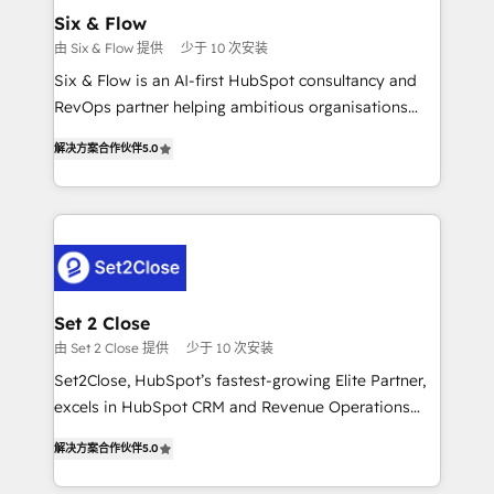
Onboarding Accredited 🔐 ISO27001 & ISO9001
Empiezas a ver resultados antes de que termine el
Six & Flow
Certified
mes. 🏆 HubSpot Partner of the Year 2022, máximo
由 Six & Flow 提供
少于 10 次安装
reconocimiento del ecosistema. Elite Solutions
Six & Flow is an AI-first HubSpot consultancy and
Partner, el nivel más alto. +700 clientes
RevOps partner helping ambitious organisations
implementados en LATAM, Marcas como Hyatt,
grow with clarity, confidence, and intelligence.
Hospital ABC, Hogares Unión, Yves Rocher,
解决方案合作伙伴
5.0
Operating across the UK, Netherlands, Ireland, and
MacStore, Café Britt, Bella Piel, confiaron en
Canada, we’ve delivered thousands of successful
nosotros para impulsar la eficiencia de sus procesos
HubSpot projects for mid-market and enterprise
en HubSpot. No necesitas tener todas las
clients worldwide, with over 10 years experience. We
respuestas para empezar. Te ayudamos a identificar
combine HubSpot, data, and AI to design connected
el primer caso de uso que más impacto te dará.
go-to-market systems that align people, process,
Solo continúas si ves valor real en los primeros 14
and technology for predictable, scalable revenue
Set 2 Close
días.
growth. Our expertise spans RevOps, CRM and data
由 Set 2 Close 提供
少于 10 次安装
architecture, AI enablement, and strategic marketing,
Set2Close, HubSpot’s fastest-growing Elite Partner,
delivered through our proprietary FLAIR framework
excels in HubSpot CRM and Revenue Operations
for responsible AI adoption. As a HubSpot Elite
(RevOps) services to boost B2B sales and growth.
Partner and ISO 27001:2022 certified consultancy,
解决方案合作伙伴
5.0
As a top HubSpot Elite Partner, we specialize in
we blend strategy, creativity, and technology to help
custom HubSpot CRM solutions. Our experts design,