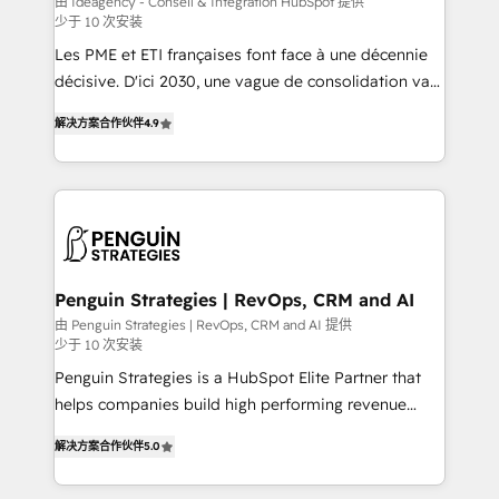
由 Ideagency - Conseil & Intégration HubSpot 提供
少于 10 次安装
custom development, and extensibility. When you
work with Aptitude 8, you get a team – not an
Les PME et ETI françaises font face à une décennie
individual – with embedded consulting, strategy,
décisive. D'ici 2030, une vague de consolidation va
development, and project management. We have
recomposer le marché. Seules survivront les
解决方案合作伙伴
4.9
100% US-based, FTE team members. We offer
entreprises qui auront réussi leur transformation. Le
project-based and managed services engagements
problème ? 58% des dirigeants savent que l'IA est
that include new HubSpot implementations,
vitale pour leur survie. Mais 57% n'ont aucune
migrations from other platforms, systems
stratégie. Et 43% ne maîtrisent même pas leurs
integration, extensibility, custom development, and
données. C'est le paradoxe français : conscience
ongoing RevOps support.
totale, action nulle. La solution s'appelle l'Entreprise
Augmentée. Ce n'est pas une entreprise qui utilise
Penguin Strategies | RevOps, CRM and AI
l'IA. C'est une organisation qui a réussi la symbiose
由 Penguin Strategies | RevOps, CRM and AI 提供
少于 10 次安装
entre l'expertise humaine et l'intelligence artificielle.
Pas pour remplacer l'humain, mais pour l'augmenter.
Penguin Strategies is a HubSpot Elite Partner that
Chez Ideagency, nous accompagnons cette
helps companies build high performing revenue
transformation. D'abord les fondations : des
operations across complex sales cycles, multi
解决方案合作伙伴
5.0
données unifiées, des processus alignés. Ensuite
system environments and global SaaS or
l'augmentation : l'IA là où elle crée de la valeur. Et
manufacturing teams. Trusted by leading enterprises