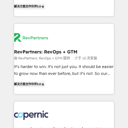
and service to drive sustainable growth With 6 key
Experts & Trainers across the team ★ 1,500+
解决方案合作伙伴
5.0
HubSpot accreditations and experience across
implementations across five continents ★ AI-First,
hundreds of organizations in dozens of industries,
RevOps-led, Onboarding obsessed ★ Company of
there’s a good chance one of our globally integrated
the Year 2024/25 INSIDEA helps growing companies
teams has worked with clients just like you Let’s
turn HubSpot into a revenue engine. We onboard
explore whether S2 is the partner you’ve been
your team, migrate your data, and build AI-powered
looking for...and get your next big initiative moving!
workflows that drive adoption from week one, in
your time zone. What we do ➤ Onboarding: Live in
RevPartners: RevOps + GTM
weeks, with workflows built around your business,
由 RevPartners: RevOps + GTM 提供
少于 10 次安装
not a template. ➤ Migration: Move from any legacy
It's harder to win. It's not just you. It should be easier
CRM. Zero downtime, full data integrity. ➤
to grow now than ever before, but it's not. So our
Implementation: Configure HubSpot to run your
focus is serving you, the person responsible for the
revenue process. Sales, marketing, and service wired
解决方案合作伙伴
5.0
revenue number. We do that by bridging the gap
together. ➤ AI and Integrations: Layer Breeze AI,
where agencies fail: combining GTM strategy with
custom agents, and APIs to remove manual work. ➤
technical execution to solve the right problem at the
Ongoing Management: Monthly tune-ups, feature
right time, with the right solution. We don’t just
rollouts, adoption coaching. Buying HubSpot,
implement your CRM. We engineer revenue
switching to it, or reviving a stale portal? We are
outcomes for the GTM owner on HubSpot. We Build
built for the work.