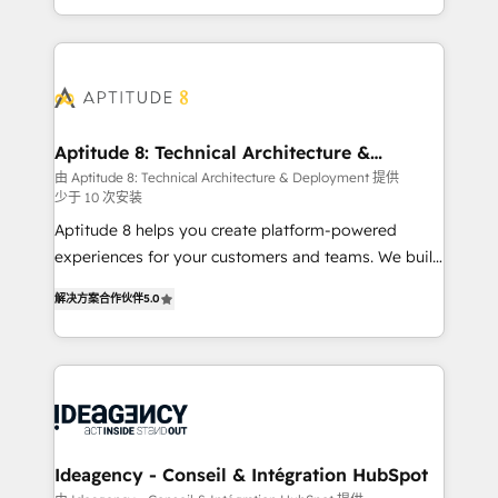
question technique ou besoin de structuration de
auprès de vos comptes existants. En France et à
votre projet HubSpot, contactez notre équipe pour
l'international, nous travaillons avec des ETI
un échange dédié.
ambitieuses, des grands groupes voulant aller au-
delà d’une simple transformation digitale et des
startups florissantes. Nos 3 grandes expertises sont :
➤ L’intégration de CRM et de méthodologie RevOps
Aptitude 8: Technical Architecture &
Deployment
pour aligner les équipes marketing, commerciales et
由 Aptitude 8: Technical Architecture & Deployment 提供
少于 10 次安装
support client (data migration, synchronisation API,
audit et maintenance) ➤ La création de sites internet
Aptitude 8 helps you create platform-powered
de conversion qui transforment les visiteurs en
experiences for your customers and teams. We build
opportunités d'affaires ➤ La mise en place de
multi-hub solutions and orchestrate operations
解决方案合作伙伴
5.0
stratégies d'acquisition marketing (SEO, SEA,
across your entire tech stack. Aptitude 8 is trusted
inbound, automatisation marketing, ABM, IA,
by top brands such as Lenovo, Bluetooth,
emailing) Informations clés : - 10 ans d'expérience -
International Sports Sciences Association, SXSW,
100+ intégrations CRM HubSpot réussies - 40
Notion, Soundcloud, American Nurses Association,
experts conseil - 150 certifications HubSpot
Randstad, Uber Freight, and HubSpot itself. We have
cumulées
the largest technical consulting team of any HubSpot
partner and expertise across operational strategy,
Ideagency - Conseil & Intégration HubSpot
business-first process building, system integration,