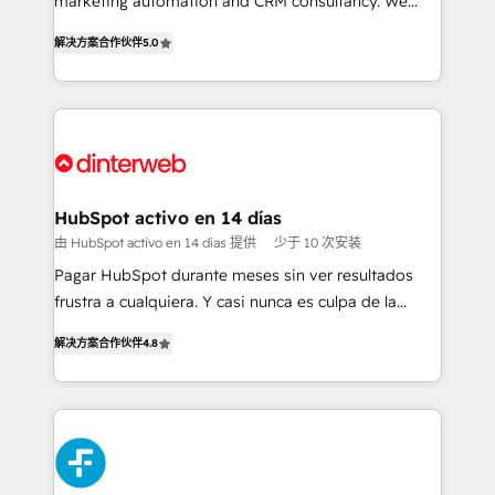
marketing automation and CRM consultancy. We
build We can do lots of things. But everything we do
enable mid-market and enterprise clients to
解决方案合作伙伴
5.0
is there for you to: - Grow revenue, and run your
maximise their return from digital and fuel their
business more efficiently - Build stronger
growth. We modernise platforms, streamline
relationships with customers - Make better
operations that are causing inefficiencies, improve
decisions with data - Find a new voice and reach
customer experiences, integrate systems, and
more people - Get the most out of your HubSpot
supercharge revenue operations Key services: • CRM
investment
Implementation • Systems Integration • Digital
Transformation / Web Development • RevOps &
HubSpot activo en 14 días
Sales Consulting • Marketing Automation What
由 HubSpot activo en 14 días 提供
少于 10 次安装
makes us different? 🚀 Top 0.5% of global HubSpot
Pagar HubSpot durante meses sin ver resultados
agencies ⚙️ The strongest technical ability and
frustra a cualquiera. Y casi nunca es culpa de la
integration capabilities 💼 Consultative, long-term
herramienta: es del enfoque con el que se
partners who will embed ourselves into your
解决方案合作伙伴
4.8
implementó. Trabajamos con un catálogo de +80
business, processes and systems 🏢 We specialise in
casos de uso: cada uno resuelve un problema
working with mid-market and enterprise
concreto de tu operación en HubSpot. La entrega
organisations, global organisations and those with
toma de 1 a 3 semanas por caso, abordamos varios
complex use cases 🏆 CRM Implementation,
en paralelo cuando tiene sentido, y siempre
Platform Enablement, Custom Integration and
confirmamos resultados antes de seguir avanzando.