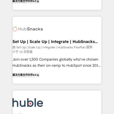
Growth-Driven Design Agency of the Year 🏆2016
解决方案合作伙伴
4.9
developing a new website to lead generation and
Sales Enablement HubSpot Impact Award 🏆2015
digital marketing; we do it all (and with great
Growth-Driven Design Agency of the Year 🏆2015
results)! In short, our services include: - HubSpot
Became the 5th Agency to reach Diamond 🏆2014
consultancy: onboarding, training, data migration -
HubSpot COS Performance Award 🏆2014 HubSpot
HubSpot development: websites, custom modules,
COS Design Award 🏆2013 HubSpot Marketplace
integrations - Marketing & sales solutions: digital
Provider of the Year 🏆2011 Became a HubSpot
marketing, advertising, campaigns, content and
Set Up | Scale Up | Integrate | HubSnacks
Partner 📆Founded in 1997
FlexPlan
design We connect people, data and technology to
由 Set Up | Scale Up | Integrate | HubSnacks FlexPlan 提供
少于 10 次安装
improve customer experiences. With our bright
people, exciting ideas and can-do mentality, we
Join over 1,500 Companies globally who've chosen
ensure revenue growth on a daily basis. So tell us
HubSnacks as their on-ramp to HubSpot since 2014
your challenge; our passionate and growth driven
Simple pay-as-you-go plans that accelerate value...
解决方案合作伙伴
4.9
team of 100+ experts is ready for you! Driving digital
1️⃣ Set Up | Onboarding New or Check-fixing existing
growth | www.brightdigital.com
HubSpot portals 2️⃣ Scale Up | 100% HubSpot Task
Execution... Global 24/7 ... All Experts 3️⃣ Integrate |
your entire Tech Stack with Custom Integrations
Slash months from your API Integration project... ⬅️
Click "Contact Business" ⬅️ to access 150+ Kickstart