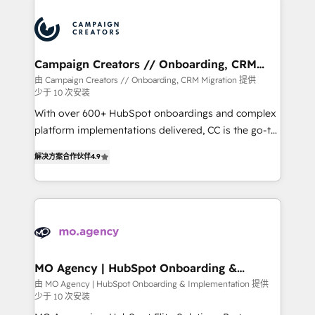
integrations expertise to lead your team on their
HubSpot journey, design and implement your
processes and skilfully bring your revenue
infrastructure to life. Our collaborative approach
Campaign Creators // Onboarding, CRM
Migration
keeps you in control whilst we plan and support the
由 Campaign Creators // Onboarding, CRM Migration 提供
少于 10 次安装
route to your revenue goals. We have successfully
supported over 500 organisations with HubSpot
With over 600+ HubSpot onboardings and complex
implementation, optimisation, training, and
platform implementations delivered, CC is the go-to
adoption assurance. Our tried and tested Roadmap
Elite Solutions Partner for businesses ready to
解决方案合作伙伴
4.9
methodology will ensure that you receive the best
migrate, replatform, and scale smarter. We specialize
deployment experience possible. Whether you are
in high-impact CRM and CMS migrations and
new to HubSpot or seeking to turn around a poor
onboarding from platforms like Salesforce, NetSuite,
install, our team have the change management
Zoho, Pardot, Marketo, Microsoft Dynamics, Wix,
expertise to deliver the solutions you need.
WordPress and legacy CRMs, turning fragmented
systems into unified, growth-ready HubSpot
architectures that accelerate revenue operations and
MO Agency | HubSpot Onboarding &
Implementation
performance. - Multi-object CRM migration, cleanup,
由 MO Agency | HubSpot Onboarding & Implementation 提供
少于 10 次安装
and implementation. - Pre-built and custom