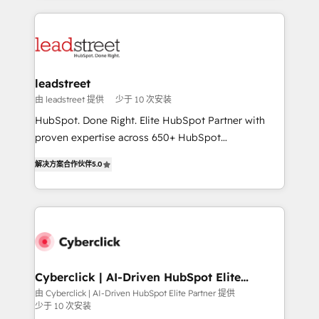
organisations scale smarter and grow stronger.
implement, and optimize systems to enhance user
experience, functionality, and adoption across sales,
marketing, and service teams. From setup to
refinement, we streamline workflows, improve lead
management, and speed up deal closures. With 500+
leadstreet
projects completed, our Agile approach ensures your
由 leadstreet 提供
少于 10 次安装
HubSpot CRM drives measurable results. Our
HubSpot. Done Right. Elite HubSpot Partner with
RevOps services align your sales, marketing, and
proven expertise across 650+ HubSpot
customer success teams for peak performance. We
implementations. With 12+ years of HubSpot
optimize the revenue lifecycle—lead generation to
解决方案合作伙伴
5.0
experience, we help you use the HubSpot platform
retention—by refining processes and eliminating
to its fullest capacity, improve your current HubSpot
inefficiencies. Using HubSpot tools and data-driven
website, or build your new one.
strategies, we create scalable solutions that
maximize profitability and adapt to your goals.
Cyberclick | AI-Driven HubSpot Elite
Partner
由 Cyberclick | AI-Driven HubSpot Elite Partner 提供
少于 10 次安装