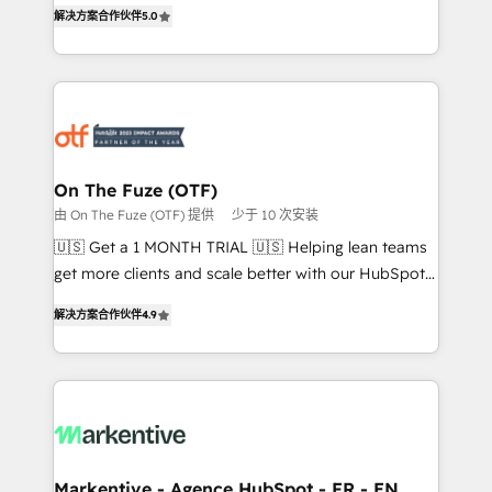
companies activate HubSpot’s AI-powered
解决方案合作伙伴
5.0
expertise. - A team of 250+ experts dedicated to
customer platform and operationalize HubSpot’s
your resilient growth.
Loop Marketing framework through expert-led
services, smart agents, and purpose-built apps,
tailored to your business. Together, we unlock
results, fast. ⚙️CRM & RevOps: Align all Hubs to your
buyer journey for clean data, scalability, & reporting.
🎯Demand Gen & ABM: Drive pipeline with inbound,
On The Fuze (OTF)
ABM, AEO, SEO, & paid media. 👩‍💻Web Design:
由 On The Fuze (OTF) 提供
少于 10 次安装
Build high-performing websites with UX, messaging,
🇺🇸 Get a 1 MONTH TRIAL 🇺🇸 Helping lean teams
& conversion strategy that drive results. 🤖AI
get more clients and scale better with our HubSpot
Strategy: Activate Breeze Agents, configure HubSpot
Consulting & 'Done For You' Services. 🚀 Who We
AI, & maximize AEO with tailored AI services. 🧩
解决方案合作伙伴
4.9
Work With 🚀 We help lean, growing companies: -
Integrations: Extend HubSpot with custom
Win more business - Reduce no-shows - Improve
integrations, hosting, & maintenance.
lead & deal conversion rates - Scale with less
headcount ...by using HubSpot's full capabilities. 🤓
What do you get? 🤓 Our client's are too busy to
learn the ins-and-outs of HubSpot. We give you a
Personal Consultant + Tech Team to handle the
Markentive - Agence HubSpot - FR - EN