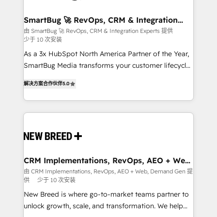
"accelerating a mess." ⚙️ Elite Engineering & AI
Scalable Architecture: Zero-technical-debt setup
SmartBug 🚀 RevOps, CRM & Integration
Experts
across all Hubs, validated by our 7 HubSpot
由 SmartBug 🚀 RevOps, CRM & Integration Experts 提供
少于 10 次安装
Accreditations. AI-Powered RevOps: Breeze AI,
custom AI agents, and high-integrity migrations for
As a 3x HubSpot North America Partner of the Year,
total reporting clarity. Security & Compliance: SOC 2
SmartBug Media transforms your customer lifecycle
Type I and HIPAA attested for enterprise-grade data
into a revenue engine. Our unified ecosystem
解决方案合作伙伴
5.0
security. 🏆 Why Bluleadz? GTM OS Partner | 16+
includes specialized divisions Globalia (AI &
Years Experience | 1,000+ Five-Star Reviews
Software) and Point Success Media (Paid Media),
making this the official home for all three brands. 🔄
Implementation & Integration - Seamless migrations
and system integrations powered by Globalia’s
technical development team. - 19 HubSpot-certified
trainers to drive platform adoption. 📈 Revenue
CRM Implementations, RevOps, AEO + Web,
Demand Gen
Generation - Full-funnel marketing and high-
由 CRM Implementations, RevOps, AEO + Web, Demand Gen 提
供
少于 10 次安装
performance advertising via Point Success Media. -
Expert deployment of Breeze AI and custom agents
New Breed is where go-to-market teams partner to
to automate growth. 🏆 Elite Excellence - 8 platform
unlock growth, scale, and transformation. We help
accreditations and deep HIPAA-compliance