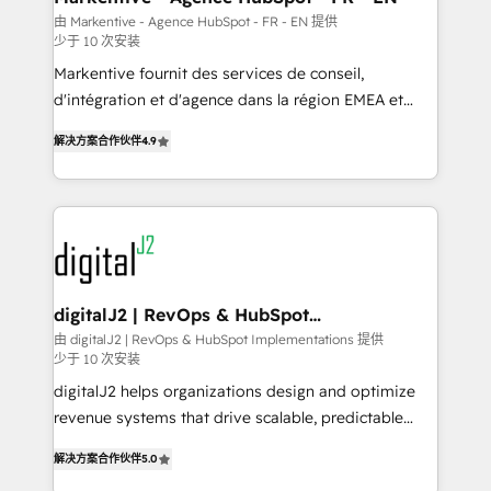
heavy lifting of mapping out AND building your ideal
由 Markentive - Agence HubSpot - FR - EN 提供
少于 10 次安装
system. + Get best practices and 'don't know what
you don't know' recommendations to maximize
Markentive fournit des services de conseil,
conversions! OTF is an Elite Partner (top 1% of
d'intégration et d'agence dans la région EMEA et
6,500+ Partners) and was named 2023 HubSpot
North America. Avec plus de 115 experts en
解决方案合作伙伴
4.9
Partner of the Year 💥 Trusted by 2,500+ companies
marketing automation, Growth, Revops, CRM et
to help them scale and close more business, by
webdesign. Markentive is both a consulting firm, a
using HubSpot (the right way). ⭐️ Here's more info:
digital agency and an integrator. With over 115
www.onthefuze.com/hubspot-admin Contact us to
experts in marketing automation, growth, revops,
learn more!
CRM and webdesign (We focus on EMEA - USA
customers).
digitalJ2 | RevOps & HubSpot
Implementations
由 digitalJ2 | RevOps & HubSpot Implementations 提供
少于 10 次安装
digitalJ2 helps organizations design and optimize
revenue systems that drive scalable, predictable
growth. As a triple-accredited HubSpot Solutions
解决方案合作伙伴
5.0
Partner, we specialize in both strategic RevOps