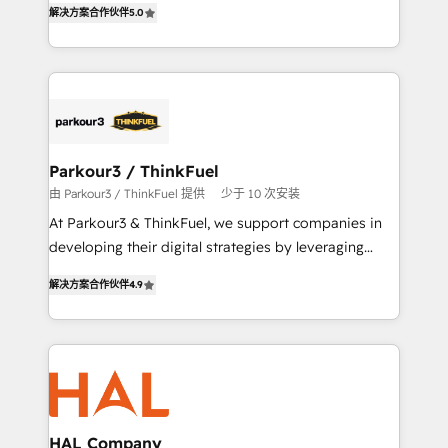
解决方案合作伙伴
5.0
them a trusted reputation within the HubSpot
Integrations, Custom AI agents and AI-ready Website
ecosystem as a reliable partner capable of delivering
Design With over 15 years of experience, we help
remarkable experiences for our most sophisticated
companies bridge the gap between marketing, sales,
clients.” - Brian Garvey, VP, Solutions Partner
and customer success through smart automation,
Program, HubSpot.
data hygiene, and tailored HubSpot solutions. Our
clients choose us because we blend the expertise of
a global consultancy with the care and agility of a
Parkour3 / ThinkFuel
boutique firm. At Triario, we’re big enough to deliver
由 Parkour3 / ThinkFuel 提供
少于 10 次安装
but small enough to listen. Our Services: HubSpot
At Parkour3 & ThinkFuel, we support companies in
implementations & data migration Custom AI agents
developing their digital strategies by leveraging
Revenue Operations API integrations AI-ready
technologies and automating their marketing and
Website design Let’s turn your CRM into your growth
解决方案合作伙伴
4.9
sales processes to generate growth. Our offer spans
engine!
from Strategy to Operations. We specialize in CRM
onboarding and implementation, web design, sales
& marketing automation, and digital marketing. With
extensive experience working with tech companies
and manufacturers since 2002, we are committed to
empowering our clients and developing their
HAL Company