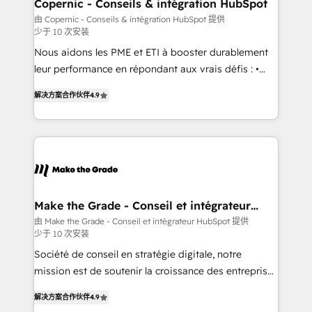
Different Because We're Built Different: - Secure:
Copernic - Conseils & intégration HubSpot
Soc2 compliant 🛡️ - Onboarding: Implementations
由 Copernic - Conseils & intégration HubSpot 提供
少于 10 次安装
starting from $1,5k - Clay: Elite Studio Solutions
Partner 🤝 - Global: 75+ RPers across five continents
Nous aidons les PME et ETI à booster durablement
🌐 - Scale: Largest organically grown & fastest tiering
leur performance en répondant aux vrais défis : •
Elite HubSpot Partner 🪴 - CRM: More Sales Hub
Intégration de HubSpot avec d’autres outils (ERP,
解决方案合作伙伴
4.9
implementations than any other Partner 💻 -
téléphonie, etc.) • Alignement des équipes grâce à un
Salesforce: We convert SFDC addicts to HubSpot
outil et des données partagées • Amélioration de la
evangelists 🧡 Don't pick a marketing or technical
collecte et de l’analyse des données pour des
agency for a GTM engineer’s job. The choice is
décisions éclairées • Optimisation de l’efficacité et
yours. Start winning.
de la productivité des équipes Notre équipe de 30
consultants certifiés HubSpot aborde chaque projet
avec un engagement total, alignant processus
Make the Grade - Conseil et intégrateur
HubSpot
métiers et technologie, et guidant vos équipes à
由 Make the Grade - Conseil et intégrateur HubSpot 提供
少于 10 次安装
travers le changement, tout en centrant vos objectifs
d’entreprise. Grâce à une méthodologie éprouvée
Société de conseil en stratégie digitale, notre
auprès de plus de 400 clients, nous comprenons
mission est de soutenir la croissance des entreprises
rapidement vos enjeux et intégrons parfaitement
B2B à travers l’acquisition de nouveaux clients,
解决方案合作伙伴
4.9
HubSpot dans votre organisation. Pour toute
l'intégration CRM et le développement des revenus