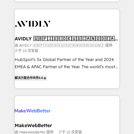
planning and hands-on technical execution - building
the operational foundation companies need to
thrive. Industries we specialize in: - Manufacturing -
Healthcare - Financial Services - Managed IT (MSP) -
Franchises - Professional Services - And more! How
we help: ✔️ Full HubSpot implementations and portal
AVIDLY 🇬🇧🇫🇮🇸🇪🇩🇰🇺🇸🇨🇦🇳🇴🇩🇪🇦🇺
🇳🇿
optimization ✔️ Data migrations, CRM architecture,
由 AVIDLY 🇬🇧🇫🇮🇸🇪🇩🇰🇺🇸🇨🇦🇳🇴🇩🇪🇦🇺🇳🇿 提供
少于 10 次安装
and reporting foundations ✔️ Custom integrations
and workflow automation ✔️ User adoption
HubSpot’s 5x Global Partner of the Year and 2024
programs, training, and enablement Through project-
EMEA & APAC Partner of the Year. The world’s most
based engagements and ongoing RevOps
experienced and fully accredited HubSpot Solutions
解决方案合作伙伴
5.0
partnerships, we guide organizations through the
Partner. 🚀 With 2,750+ HubSpot projects delivered
revenue maturity model - delivering the right
and 370+ specialists across EMEA, APAC and NAM,
improvements at the right time so operations
we de-risk complex CRM programmes and
evolve strategically and sustainably as the business
accelerate ROI across every HubSpot Hub. 🧭 From
grows.
multi-region migrations to AI-powered automation,
we turn complexity into clarity, human at global
scale. 🏆 HubSpot’s CEO called us “the partner of the
MakeWebBetter
future.” Others agree it is proof of trust built through
由 MakeWebBetter 提供
少于 10 次安装