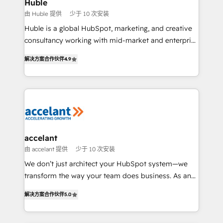
Integration templates that put HubSpot in the center
Huble
of your tech stack, syncing... 🛍️ Shopify or
由 Huble 提供
少于 10 次安装
WooCommerce 💲 Stripe or Paypal 💰 Sage or
Huble is a global HubSpot, marketing, and creative
Netsuite 🤖 Google or Microsoft ✍️ DocuSign or
consultancy working with mid-market and enterprise
PandaDoc 🌐 Avalara or Quaderno HubSnacks holds
businesses. We go beyond implementation, shaping
the rare Advanced "Custom Integrations"
解决方案合作伙伴
4.9
the strategy, processes, and teams that turn
Accreditation, securely sync data across... 🔄 any
HubSpot into a genuine growth engine. Named
apps, in any direction. Stuck on your old CRM..?
HubSpot's Global Partner of the Year in 2024,
Migrate | seamlessly off your old CRM onto a clean
consistently ranked among their top 5 partners
new HubSpot portal with Advanced Website and
worldwide, and with over 15 years in the ecosystem,
CRM Migrations using our in-house "HubScrub" Tool.
Huble has built a track record that speaks for itself.
One company, one operating model, delivering
accelant
across offices and consulting teams in the UK, USA,
由 accelant 提供
少于 10 次安装
Canada, Germany, France, Belgium, Singapore, and
We don’t just architect your HubSpot system—we
South Africa. Certified compliant with ISO/IEC
transform the way your team does business. As an
27001:2022 and ISO 9001:2015 across all seven
Elite HubSpot Solutions Partner, we specialize in
international offices and 175+ employees.
解决方案合作伙伴
5.0
creating tailored, end-to-end CRM solutions that
accelerate growth, improve operational efficiency,