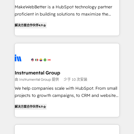
measurable impact.
MakeWebBetter is a HubSpot technology partner
proficient in building solutions to maximize the
operational efficiency of HubSpot. The fastest-
解决方案合作伙伴
4.9
growing tech-enabler & facilitator, MakeWebBetter,
hands you the blend of HubSpot expertise &
eminent solutions & integrations. Trust us to
streamline your HubSpot experience. 🚀HubSpot
Elite Partners with 10+ years of HubSpot experience
🤝HubSpot Premier Integration partner 🤝Google
Premier Partner 2023 🌟5 HubSpot Accreditations 🌟
Instrumental Group
Won HubSpot Theme Challenge 2021 🌟INBOUND’19
由 Instrumental Group 提供
少于 10 次安装
HubSpot Rising Star Why us? Harnessing the full
We help companies scale with HubSpot. From small
potential of the powerful HubSpot CRM. ✔️A team of
projects to growth campaigns, to CRM and websites.
HubSpot experts backed by over 10+ years of
Hire an agency that's experienced in every inch of
HubSpot experience ✔️Flexible pricing models —
解决方案合作伙伴
4.9
HubSpot and willing to work hand-in-hand with your
Hourly-fee (assigned one Dedicated HubSpot
team to simplify the complex and build a better
Admin); Monthly-fee (HubSpot Admin + Project
experience for your team and customers.
Manager); and Fixed Project Cost (as per