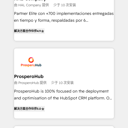
autonomy. Get to grips with HubSpot through
由 HAL Company 提供
少于 10 次安装
guided implementation and seamless integration of
Partner Elite con +700 implementaciones entregadas
the CRM platform into your digital ecosystem. Would
en tiempo y forma, respaldadas por 6
you like support in deploying your inbound
acreditaciones de HubSpot y un equipo de 6
marketing strategy? We'll provide support tailored
解决方案合作伙伴
4.9
Certified Trainers avalados por HubSpot Academy.
to your needs and sales objectives. With 125+
Acompañamos a las empresas en cada etapa de su
certifications, we are part of the most certified
crecimiento integrando estrategia, tecnología y
Canadian agencies, and we both hold Onboarding
procesos comerciales para potenciar resultados
Accreditations. Based in Canada (coast to coast), our
reales. Nos caracterizamos por combinar excelencia
services are offered in both English & French.
técnica con una mirada estratégica a largo plazo.
ProsperoHub
由 ProsperoHub 提供
少于 10 次安装
ProsperoHub is 100% focused on the deployment
and optimisation of the HubSpot CRM platform. Our
highly experienced team of solutions experts will
解决方案合作伙伴
5.0
ensure that you achieve maximum adoption and
ROI from your HubSpot investment. Use our
extensive HubSpot, sales, marketing, service and