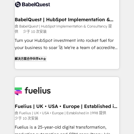
custom API integrations • AI governance for
HubSpot-centred operations A little about us: •
Boutique 'Elite' team of 12 • 150+ clients across Sales
BabelQuest | HubSpot Implementation &
Consultancy
Hub, Marketing Hub, Service Hub, Data Hub and
由 BabelQuest | HubSpot Implementation & Consultancy 提
供
少于 10 次安装
CMS • ISO/IEC 27001:2022, ISO 9001:2015, and ISO
42001:2023 certified - the AI management standard •
Turn your HubSpot investment into rocket fuel for
GuardHub: our AI governance framework, built on
your business to soar 🚀 We’re a team of accredited
ISO 42001 Ready for the next step? Click the 👈
HubSpot experts ready to help you. We can
解决方案合作伙伴
4.9
'𝗖𝗼𝗻𝘁𝗮𝗰𝘁 𝗯𝘂𝘀𝗶𝗻𝗲𝘀𝘀' button to get in touch (𝘸𝘦'𝘳𝘦
implement the platform into complex business
𝘴𝘶𝘱𝘦𝘳 𝘳𝘦𝘴𝘱𝘰𝘯𝘴𝘪𝘷𝘦)
environments, optimise what you've got and make
sure you can actually use it, build your website in
HubSpot or create an inbound marketing strategy
for you and execute it on HubSpot. We are on the
G-Cloud 14 CCS (Crown Commercial Service)
framework, meaning we've been accredited by
Fuelius | UK • USA • Europe | Established in
1998
HubSpot and vetted by the CCS, which means we
由 Fuelius | UK • USA • Europe | Established in 1998 提供
少于 10 次安装
can support public sector companies as well the
other ones listed in our profile. Our services: -
Fuelius is a 25-year-old digital transformation,
HubSpot implementation - HubSpot CMS website