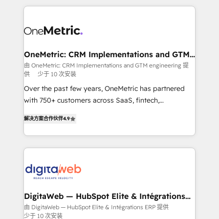
surtout : l'humain qui reste au centre. Parce que la
and fast growing scale ups including Sony, Rapyd,
vraie performance vient de l'intérieur. Act Inside.
Fiverr, XM Cyber, Bridgepointe Technologies, EMA
Stand Out.
Design Automation and Uptive. 📊 RevOps & data
architecture 🔗 CRM migrations & End to end
integrations 🤖 AI workflows & enrichment 📘 Team
OneMetric: CRM Implementations and GTM
engineering
enablement & company-wide adoption We create
由 OneMetric: CRM Implementations and GTM engineering 提
供
少于 10 次安装
HubSpot environments that teams use with
confidence and that leadership can rely on for
Over the past few years, OneMetric has partnered
scalable revenue insights.
with 750+ customers across SaaS, fintech,
healthcare, real estate, and other industries. With
解决方案合作伙伴
4.9
150+ HubSpot-certified experts, we deliver scalable
solutions to complex GTM and RevOps challenges.
Our Expertise 🔹 Onboarding & Implementation:
Accredited HubSpot Partner, ensuring smooth setup
tailored to your GTM motion. 🔹 Migrations: Move
from other CRMs to HubSpot without data loss or
downtime. 🔹 RevOps Strategy: Align teams,
DigitaWeb — HubSpot Elite & Intégrations
ERP
processes, and data to drive revenue efficiency. 🔹
由 DigitaWeb — HubSpot Elite & Intégrations ERP 提供
少于 10 次安装
Integrations: Connect HubSpot with your tech stack