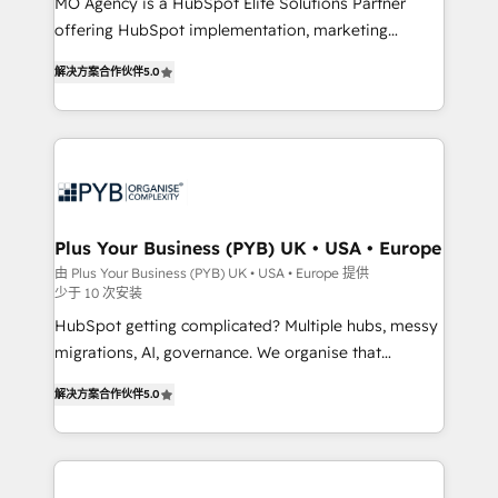
integrations across your full tech stack. - Custom
MO Agency is a HubSpot Elite Solutions Partner
object setup, CMS builds, and full-funnel automation.
offering HubSpot implementation, marketing
- Dashboards, lifecycle campaigns, and lead
automation, CRM and RevOps consulting, B2B SEO,
解决方案合作伙伴
5.0
nurturing sequences. - Cross-hub setup across
paid media, content marketing, AEO and GEO (AI
Marketing, Sales, Operations, and Service Hubs. -
search optimisation), and HubSpot Content Hub and
Ongoing optimization, managed support, and
WordPress development. We work with enterprise
scalable retainers. Let’s make HubSpot your most
and growth-led companies across technology,
powerful growth engine. Built to convert, scale, and
professional services, financial services and
drive results.
industrial sectors. Offices in Johannesburg, Cape
Town, Dubai & London. 500+ HubSpot CRM
Plus Your Business (PYB) UK • USA • Europe
implementations delivered. AI visibility coverage
由 Plus Your Business (PYB) UK • USA • Europe 提供
少于 10 次安装
across ChatGPT, Claude, Perplexity, Gemini and
Google AI Overviews. HubSpot Impact Award -
HubSpot getting complicated? Multiple hubs, messy
Customer First HubSpot Impact Award - Integrations
migrations, AI, governance. We organise that
Innovation HubSpot Impact Award - Platform
complexity, so your team can put HubSpot to work...
解决方案合作伙伴
5.0
Migration Excellence HubSpot Impact Award -
Welcome to our Profile! We help with: • CRM
Platform Excellence 40+ full-time HubSpot
implementation, reports, workflows, and team
professionals. 100s of certifications and
training • CRM migration from Salesforce, Pipedrive,
accreditations with HubSpot.
Dynamics and others • Technical projects including