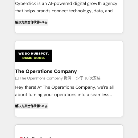
Cyberclick is an AI-powered digital growth agency
that helps brands connect technology, data, and
creativity to achieve measurable results. Founded in
解决方案合作伙伴
4.9
Barcelona and operating across Spain, LATAM, and
the UK, we support global companies in building
smarter marketing, sales, and customer success
strategies. As the only HubSpot Elite Partner in
Iberia (Spain & Portugal), we combine human insight
with intelligent automation to drive sustainable
growth. Our multidisciplinary team designs solutions
The Operations Company
that simplify complexity, boost performance, and
由 The Operations Company 提供
少于 10 次安装
turn innovation into real impact. 🌍 Highlights •
Hey there! At The Operations Company, we’re all
HubSpot Partner since 2012 • 2022 EMEA Impact
about turning your operations into a seamless
Award: Best Integration • 150+ successful HubSpot
experience that powers real results. We specialize in
projects • Clients in 30+ industries • Proprietary
解决方案合作伙伴
5.0
transforming complex systems into efficient,
technology for integrations • Multilingual team:
scalable solutions that work across your entire
English, Spanish, Portuguese & Italian 👉 Grow
organization. We’re a unique blend of deep HubSpot
smarter with AI and HubSpot.
expertise, strategic thinking, and hands-on