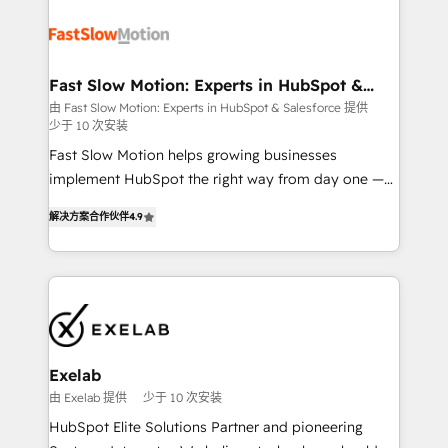
Integration. 📩 Parlons de votre projet →
partner with scaling businesses across the UK to
digitaweb.com
design, implement, and optimise HubSpot so it
actually drives revenue, not just reports on it. Our
services include: - Choosing the right HubSpot
Fast Slow Motion: Experts in HubSpot &
Salesforce
package for your business - Full CRM, Marketing, and
由 Fast Slow Motion: Experts in HubSpot & Salesforce 提供
少于 10 次安装
Sales Hub implementations - Custom dashboards
and reporting - Workflow automation and data
Fast Slow Motion helps growing businesses
clean-up - Sales enablement and team training -
implement HubSpot the right way from day one —
Ongoing optimisation and RevOps support Based in
with the flexibility to scale as complexity increases.
解决方案合作伙伴
4.9
Leeds and London, we partner with SMEs across the
Highly certified in both HubSpot and Salesforce, we
UK who are ready to turn HubSpot into the growth
bring deep experience in CRM implementation,
engine it’s meant to be.
integrations, and data migration across modern
business systems. Built to serve growing mid-
market and enterprise organizations, our team
combines strong technical execution with real
business perspective. Many of our consultants have
Exelab
scaled businesses themselves, giving us a practical
由 Exelab 提供
少于 10 次安装
understanding of what owners and operators need
HubSpot Elite Solutions Partner and pioneering
as their systems, data, and processes evolve. Since