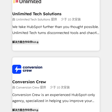
operational know-how. We know that no two
businesses are alike, so we don’t do cookie-cutter
solutions. Instead, we dive in to understand your
Unlimited Tech Solutions
needs, goals, and challenges to deliver solutions that
由 Unlimited Tech Solutions 提供
少于 10 次安装
fit like a glove. We’re committed to being both
We take HubSpot further than you thought possible.
highly effective and fun to work with. We believe in
Unlimited Tech turns disconnected tools and chaotic
efficient processes, as well as building great
processes into a seamless, high-performing revenue
relationships. Your success is our success, and we’re
解决方案合作伙伴
5.0
engine. We combine RevOps strategy with deep
all in this together! From startup to enterprise, we’ll
technical execution to help teams scale faster—with
make sure your HubSpot setup becomes a
cleaner data, smarter automation, and more
powerhouse of productivity, so you can focus on
predictable revenue. Specialties: · HubSpot
what matters most: growing your business and
Implementation & Migration · Native & Custom
wowing your customers. Let’s make HubSpot work
Integrations · Custom Development · CPQ & FSM ·
smarter for you!
Reporting & Analytics · GTM Architecture · Sales &
Conversion Crew
Marketing Enablement If you’re ready to elevate
由 Conversion Crew 提供
少于 10 次安装
HubSpot from “just your CRM” to your growth
Conversion Crew is an experienced HubSpot-only
infrastructure—let’s talk.
agency, specialized in helping you improve your
online processes. This means we help you with: -
解决方案合作伙伴
4.9