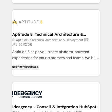
question technique ou besoin de structuration de
auprès de vos comptes existants. En France et à
votre projet HubSpot, contactez notre équipe pour
l'international, nous travaillons avec des ETI
un échange dédié.
ambitieuses, des grands groupes voulant aller au-
delà d’une simple transformation digitale et des
startups florissantes. Nos 3 grandes expertises sont :
➤ L’intégration de CRM et de méthodologie RevOps
Aptitude 8: Technical Architecture &
Deployment
pour aligner les équipes marketing, commerciales et
由 Aptitude 8: Technical Architecture & Deployment 提供
少于 10 次安装
support client (data migration, synchronisation API,
audit et maintenance) ➤ La création de sites internet
Aptitude 8 helps you create platform-powered
de conversion qui transforment les visiteurs en
experiences for your customers and teams. We build
opportunités d'affaires ➤ La mise en place de
multi-hub solutions and orchestrate operations
解决方案合作伙伴
5.0
stratégies d'acquisition marketing (SEO, SEA,
across your entire tech stack. Aptitude 8 is trusted
inbound, automatisation marketing, ABM, IA,
by top brands such as Lenovo, Bluetooth,
emailing) Informations clés : - 10 ans d'expérience -
International Sports Sciences Association, SXSW,
100+ intégrations CRM HubSpot réussies - 40
Notion, Soundcloud, American Nurses Association,
experts conseil - 150 certifications HubSpot
Randstad, Uber Freight, and HubSpot itself. We have
cumulées
the largest technical consulting team of any HubSpot
partner and expertise across operational strategy,
Ideagency - Conseil & Intégration HubSpot
business-first process building, system integration,