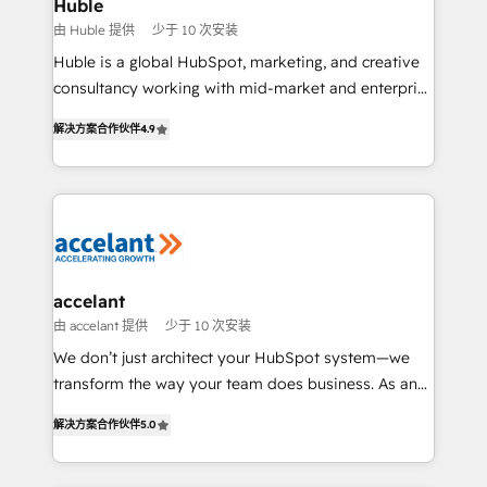
Integration templates that put HubSpot in the center
Huble
of your tech stack, syncing... 🛍️ Shopify or
由 Huble 提供
少于 10 次安装
WooCommerce 💲 Stripe or Paypal 💰 Sage or
Huble is a global HubSpot, marketing, and creative
Netsuite 🤖 Google or Microsoft ✍️ DocuSign or
consultancy working with mid-market and enterprise
PandaDoc 🌐 Avalara or Quaderno HubSnacks holds
businesses. We go beyond implementation, shaping
the rare Advanced "Custom Integrations"
解决方案合作伙伴
4.9
the strategy, processes, and teams that turn
Accreditation, securely sync data across... 🔄 any
HubSpot into a genuine growth engine. Named
apps, in any direction. Stuck on your old CRM..?
HubSpot's Global Partner of the Year in 2024,
Migrate | seamlessly off your old CRM onto a clean
consistently ranked among their top 5 partners
new HubSpot portal with Advanced Website and
worldwide, and with over 15 years in the ecosystem,
CRM Migrations using our in-house "HubScrub" Tool.
Huble has built a track record that speaks for itself.
One company, one operating model, delivering
accelant
across offices and consulting teams in the UK, USA,
由 accelant 提供
少于 10 次安装
Canada, Germany, France, Belgium, Singapore, and
We don’t just architect your HubSpot system—we
South Africa. Certified compliant with ISO/IEC
transform the way your team does business. As an
27001:2022 and ISO 9001:2015 across all seven
Elite HubSpot Solutions Partner, we specialize in
international offices and 175+ employees.
解决方案合作伙伴
5.0
creating tailored, end-to-end CRM solutions that
accelerate growth, improve operational efficiency,