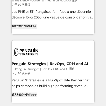
由 Ideagency - Conseil & Intégration HubSpot 提供
少于 10 次安装
custom development, and extensibility. When you
work with Aptitude 8, you get a team – not an
Les PME et ETI françaises font face à une décennie
individual – with embedded consulting, strategy,
décisive. D'ici 2030, une vague de consolidation va
development, and project management. We have
recomposer le marché. Seules survivront les
解决方案合作伙伴
4.9
100% US-based, FTE team members. We offer
entreprises qui auront réussi leur transformation. Le
project-based and managed services engagements
problème ? 58% des dirigeants savent que l'IA est
that include new HubSpot implementations,
vitale pour leur survie. Mais 57% n'ont aucune
migrations from other platforms, systems
stratégie. Et 43% ne maîtrisent même pas leurs
integration, extensibility, custom development, and
données. C'est le paradoxe français : conscience
ongoing RevOps support.
totale, action nulle. La solution s'appelle l'Entreprise
Augmentée. Ce n'est pas une entreprise qui utilise
Penguin Strategies | RevOps, CRM and AI
l'IA. C'est une organisation qui a réussi la symbiose
由 Penguin Strategies | RevOps, CRM and AI 提供
少于 10 次安装
entre l'expertise humaine et l'intelligence artificielle.
Pas pour remplacer l'humain, mais pour l'augmenter.
Penguin Strategies is a HubSpot Elite Partner that
Chez Ideagency, nous accompagnons cette
helps companies build high performing revenue
transformation. D'abord les fondations : des
operations across complex sales cycles, multi
解决方案合作伙伴
5.0
données unifiées, des processus alignés. Ensuite
system environments and global SaaS or
l'augmentation : l'IA là où elle crée de la valeur. Et
manufacturing teams. Trusted by leading enterprises