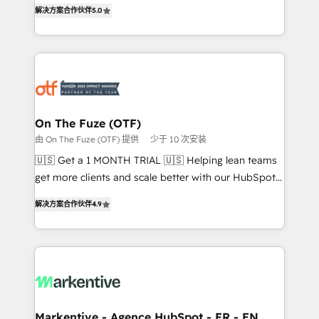
companies activate HubSpot’s AI-powered
解决方案合作伙伴
5.0
expertise. - A team of 250+ experts dedicated to
customer platform and operationalize HubSpot’s
your resilient growth.
Loop Marketing framework through expert-led
services, smart agents, and purpose-built apps,
tailored to your business. Together, we unlock
results, fast. ⚙️CRM & RevOps: Align all Hubs to your
buyer journey for clean data, scalability, & reporting.
🎯Demand Gen & ABM: Drive pipeline with inbound,
On The Fuze (OTF)
ABM, AEO, SEO, & paid media. 👩‍💻Web Design:
由 On The Fuze (OTF) 提供
少于 10 次安装
Build high-performing websites with UX, messaging,
🇺🇸 Get a 1 MONTH TRIAL 🇺🇸 Helping lean teams
& conversion strategy that drive results. 🤖AI
get more clients and scale better with our HubSpot
Strategy: Activate Breeze Agents, configure HubSpot
Consulting & 'Done For You' Services. 🚀 Who We
AI, & maximize AEO with tailored AI services. 🧩
解决方案合作伙伴
4.9
Work With 🚀 We help lean, growing companies: -
Integrations: Extend HubSpot with custom
Win more business - Reduce no-shows - Improve
integrations, hosting, & maintenance.
lead & deal conversion rates - Scale with less
headcount ...by using HubSpot's full capabilities. 🤓
What do you get? 🤓 Our client's are too busy to
learn the ins-and-outs of HubSpot. We give you a
Personal Consultant + Tech Team to handle the
Markentive - Agence HubSpot - FR - EN