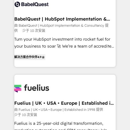
custom API integrations • AI governance for
HubSpot-centred operations A little about us: •
Boutique 'Elite' team of 12 • 150+ clients across Sales
BabelQuest | HubSpot Implementation &
Consultancy
Hub, Marketing Hub, Service Hub, Data Hub and
由 BabelQuest | HubSpot Implementation & Consultancy 提
供
少于 10 次安装
CMS • ISO/IEC 27001:2022, ISO 9001:2015, and ISO
42001:2023 certified - the AI management standard •
Turn your HubSpot investment into rocket fuel for
GuardHub: our AI governance framework, built on
your business to soar 🚀 We’re a team of accredited
ISO 42001 Ready for the next step? Click the 👈
HubSpot experts ready to help you. We can
解决方案合作伙伴
4.9
'𝗖𝗼𝗻𝘁𝗮𝗰𝘁 𝗯𝘂𝘀𝗶𝗻𝗲𝘀𝘀' button to get in touch (𝘸𝘦'𝘳𝘦
implement the platform into complex business
𝘴𝘶𝘱𝘦𝘳 𝘳𝘦𝘴𝘱𝘰𝘯𝘴𝘪𝘷𝘦)
environments, optimise what you've got and make
sure you can actually use it, build your website in
HubSpot or create an inbound marketing strategy
for you and execute it on HubSpot. We are on the
G-Cloud 14 CCS (Crown Commercial Service)
framework, meaning we've been accredited by
Fuelius | UK • USA • Europe | Established in
1998
HubSpot and vetted by the CCS, which means we
由 Fuelius | UK • USA • Europe | Established in 1998 提供
少于 10 次安装
can support public sector companies as well the
other ones listed in our profile. Our services: -
Fuelius is a 25-year-old digital transformation,
HubSpot implementation - HubSpot CMS website