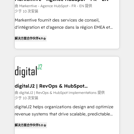
heavy lifting of mapping out AND building your ideal
由 Markentive - Agence HubSpot - FR - EN 提供
少于 10 次安装
system. + Get best practices and 'don't know what
you don't know' recommendations to maximize
Markentive fournit des services de conseil,
conversions! OTF is an Elite Partner (top 1% of
d'intégration et d'agence dans la région EMEA et
6,500+ Partners) and was named 2023 HubSpot
North America. Avec plus de 115 experts en
解决方案合作伙伴
4.9
Partner of the Year 💥 Trusted by 2,500+ companies
marketing automation, Growth, Revops, CRM et
to help them scale and close more business, by
webdesign. Markentive is both a consulting firm, a
using HubSpot (the right way). ⭐️ Here's more info:
digital agency and an integrator. With over 115
www.onthefuze.com/hubspot-admin Contact us to
experts in marketing automation, growth, revops,
learn more!
CRM and webdesign (We focus on EMEA - USA
customers).
digitalJ2 | RevOps & HubSpot
Implementations
由 digitalJ2 | RevOps & HubSpot Implementations 提供
少于 10 次安装
digitalJ2 helps organizations design and optimize
revenue systems that drive scalable, predictable
growth. As a triple-accredited HubSpot Solutions
解决方案合作伙伴
5.0
Partner, we specialize in both strategic RevOps