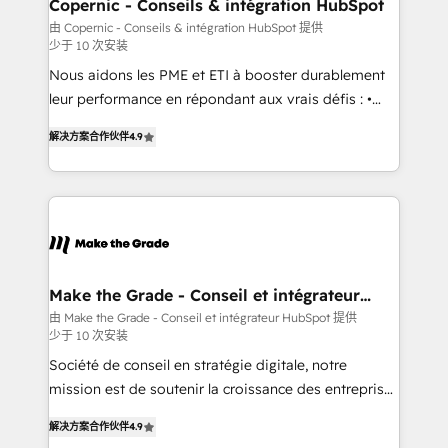
Different Because We're Built Different: - Secure:
Copernic - Conseils & intégration HubSpot
Soc2 compliant 🛡️ - Onboarding: Implementations
由 Copernic - Conseils & intégration HubSpot 提供
少于 10 次安装
starting from $1,5k - Clay: Elite Studio Solutions
Partner 🤝 - Global: 75+ RPers across five continents
Nous aidons les PME et ETI à booster durablement
🌐 - Scale: Largest organically grown & fastest tiering
leur performance en répondant aux vrais défis : •
Elite HubSpot Partner 🪴 - CRM: More Sales Hub
Intégration de HubSpot avec d’autres outils (ERP,
解决方案合作伙伴
4.9
implementations than any other Partner 💻 -
téléphonie, etc.) • Alignement des équipes grâce à un
Salesforce: We convert SFDC addicts to HubSpot
outil et des données partagées • Amélioration de la
evangelists 🧡 Don't pick a marketing or technical
collecte et de l’analyse des données pour des
agency for a GTM engineer’s job. The choice is
décisions éclairées • Optimisation de l’efficacité et
yours. Start winning.
de la productivité des équipes Notre équipe de 30
consultants certifiés HubSpot aborde chaque projet
avec un engagement total, alignant processus
Make the Grade - Conseil et intégrateur
HubSpot
métiers et technologie, et guidant vos équipes à
由 Make the Grade - Conseil et intégrateur HubSpot 提供
少于 10 次安装
travers le changement, tout en centrant vos objectifs
d’entreprise. Grâce à une méthodologie éprouvée
Société de conseil en stratégie digitale, notre
auprès de plus de 400 clients, nous comprenons
mission est de soutenir la croissance des entreprises
rapidement vos enjeux et intégrons parfaitement
B2B à travers l’acquisition de nouveaux clients,
解决方案合作伙伴
4.9
HubSpot dans votre organisation. Pour toute
l'intégration CRM et le développement des revenus