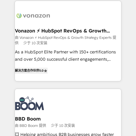
and ensure faster time to value on HubSpot. What
sets us apart? Our people-centric approach. From
day one, our team takes the time to deeply
understand your unique needs, crafting custom
strategies that deliver impactful results. Our mission
Vonazon ⚡ HubSpot RevOps & Growth
Strategy Experts
is to empower you to unlock HubSpot’s full potential
由 Vonazon ⚡ HubSpot RevOps & Growth Strategy Experts 提
供
少于 10 次安装
—faster. Through expert training, unmatched
responsiveness, and ongoing support, we equip
As a HubSpot Elite Partner with 150+ certifications
your team to adopt new systems with confidence
and over 5,000 successful client engagements,
and achieve a unified, data-driven approach to
Vonazon turns marketing complexity into
解决方案合作伙伴
5.0
customer engagement.
measurable, scalable growth. From onboarding to
enterprise-grade campaigns, our in-house team
builds scalable strategies that drive long-term
revenue. ⚙️ HubSpot Integration & Optimization •
Seamless CRM, CMS, and automation setup •
Complex platform migrations and data cleanups •
Custom APIs and third-party integrations 📈 End-to-
BBD Boom
End Revenue Acceleration • Lifecycle marketing and
由 BBD Boom 提供
少于 10 次安装
pipeline growth programs • Sales enablement tools
💥 Helping ambitious B2B businesses grow faster