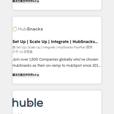
Growth-Driven Design Agency of the Year 🏆2016
解决方案合作伙伴
4.9
developing a new website to lead generation and
Sales Enablement HubSpot Impact Award 🏆2015
digital marketing; we do it all (and with great
Growth-Driven Design Agency of the Year 🏆2015
results)! In short, our services include: - HubSpot
Became the 5th Agency to reach Diamond 🏆2014
consultancy: onboarding, training, data migration -
HubSpot COS Performance Award 🏆2014 HubSpot
HubSpot development: websites, custom modules,
COS Design Award 🏆2013 HubSpot Marketplace
integrations - Marketing & sales solutions: digital
Provider of the Year 🏆2011 Became a HubSpot
marketing, advertising, campaigns, content and
Set Up | Scale Up | Integrate | HubSnacks
Partner 📆Founded in 1997
FlexPlan
design We connect people, data and technology to
由 Set Up | Scale Up | Integrate | HubSnacks FlexPlan 提供
少于 10 次安装
improve customer experiences. With our bright
people, exciting ideas and can-do mentality, we
Join over 1,500 Companies globally who've chosen
ensure revenue growth on a daily basis. So tell us
HubSnacks as their on-ramp to HubSpot since 2014
your challenge; our passionate and growth driven
Simple pay-as-you-go plans that accelerate value...
解决方案合作伙伴
4.9
team of 100+ experts is ready for you! Driving digital
1️⃣ Set Up | Onboarding New or Check-fixing existing
growth | www.brightdigital.com
HubSpot portals 2️⃣ Scale Up | 100% HubSpot Task
Execution... Global 24/7 ... All Experts 3️⃣ Integrate |
your entire Tech Stack with Custom Integrations
Slash months from your API Integration project... ⬅️
Click "Contact Business" ⬅️ to access 150+ Kickstart