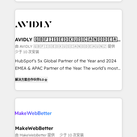
planning and hands-on technical execution - building
the operational foundation companies need to
thrive. Industries we specialize in: - Manufacturing -
Healthcare - Financial Services - Managed IT (MSP) -
Franchises - Professional Services - And more! How
we help: ✔️ Full HubSpot implementations and portal
AVIDLY 🇬🇧🇫🇮🇸🇪🇩🇰🇺🇸🇨🇦🇳🇴🇩🇪🇦🇺
🇳🇿
optimization ✔️ Data migrations, CRM architecture,
由 AVIDLY 🇬🇧🇫🇮🇸🇪🇩🇰🇺🇸🇨🇦🇳🇴🇩🇪🇦🇺🇳🇿 提供
少于 10 次安装
and reporting foundations ✔️ Custom integrations
and workflow automation ✔️ User adoption
HubSpot’s 5x Global Partner of the Year and 2024
programs, training, and enablement Through project-
EMEA & APAC Partner of the Year. The world’s most
based engagements and ongoing RevOps
experienced and fully accredited HubSpot Solutions
解决方案合作伙伴
5.0
partnerships, we guide organizations through the
Partner. 🚀 With 2,750+ HubSpot projects delivered
revenue maturity model - delivering the right
and 370+ specialists across EMEA, APAC and NAM,
improvements at the right time so operations
we de-risk complex CRM programmes and
evolve strategically and sustainably as the business
accelerate ROI across every HubSpot Hub. 🧭 From
grows.
multi-region migrations to AI-powered automation,
we turn complexity into clarity, human at global
scale. 🏆 HubSpot’s CEO called us “the partner of the
MakeWebBetter
future.” Others agree it is proof of trust built through
由 MakeWebBetter 提供
少于 10 次安装