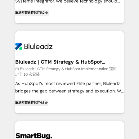
Systems Integrator. We believe technology should
2014, we’ve supported 1,400+ clients across a wide
serve business strategy, not the other way around.
range of industries, including healthcare, software,
解决方案合作伙伴
5.0
Every engagement begins with clear objectives,
B2B services, manufacturing, financial services and
customer journey mapping, and measurable KPIs.
more. Whether clients are new to HubSpot or
Only then we architect solutions. The question is
expanding into more advanced use cases, we focus
never which features to activate, but which
on delivering clean, scalable, AI-ready systems that
outcomes to deliver. -SYSTEM INTEGRATION-
create long-term value and a consistently strong
Connectors, workflows, and data architectures that
client experience.
make HubSpot the operational hub, integrated with
Bluleadz | GTM Strategy & HubSpot
Implementation
SAP, Microsoft Dynamics, custom ERPs, and any
由 Bluleadz | GTM Strategy & HubSpot Implementation 提供
少于 10 次安装
enterprise platform. Proprietary apps extend
HubSpot beyond standard configurations. -AI-
As HubSpot's most reviewed Elite partner, Bluleadz
FIRST- AI across customer-facing operations to
bridges the gap between strategy and execution. We
accelerate decisions, streamline processes, and
don't just "set up tools" — we install the GTM
解决方案合作伙伴
4.9
unlock efficiency at scale. From predictive
Operating System (GTM OS) to align your leadership
intelligence to conversational AI, we turn data into
and engineer a portal that drives predictable
action and automation into competitive advantage.
revenue velocity. 🚀 GTM Strategy & Alignment
✦ 150+ implementations ✦ 100+ certifications ✦ 7
Workshops & Sprints: Identify "Valleys of Death"
accreditations
stalling growth. Fix your ICP, Math, and Story to stop