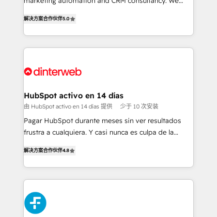
marketing automation and CRM consultancy. We
build We can do lots of things. But everything we do
enable mid-market and enterprise clients to
解决方案合作伙伴
5.0
is there for you to: - Grow revenue, and run your
maximise their return from digital and fuel their
business more efficiently - Build stronger
growth. We modernise platforms, streamline
relationships with customers - Make better
operations that are causing inefficiencies, improve
decisions with data - Find a new voice and reach
customer experiences, integrate systems, and
more people - Get the most out of your HubSpot
supercharge revenue operations Key services: • CRM
investment
Implementation • Systems Integration • Digital
Transformation / Web Development • RevOps &
HubSpot activo en 14 días
Sales Consulting • Marketing Automation What
由 HubSpot activo en 14 días 提供
少于 10 次安装
makes us different? 🚀 Top 0.5% of global HubSpot
Pagar HubSpot durante meses sin ver resultados
agencies ⚙️ The strongest technical ability and
frustra a cualquiera. Y casi nunca es culpa de la
integration capabilities 💼 Consultative, long-term
herramienta: es del enfoque con el que se
partners who will embed ourselves into your
解决方案合作伙伴
4.8
implementó. Trabajamos con un catálogo de +80
business, processes and systems 🏢 We specialise in
casos de uso: cada uno resuelve un problema
working with mid-market and enterprise
concreto de tu operación en HubSpot. La entrega
organisations, global organisations and those with
toma de 1 a 3 semanas por caso, abordamos varios
complex use cases 🏆 CRM Implementation,
en paralelo cuando tiene sentido, y siempre
Platform Enablement, Custom Integration and
confirmamos resultados antes de seguir avanzando.