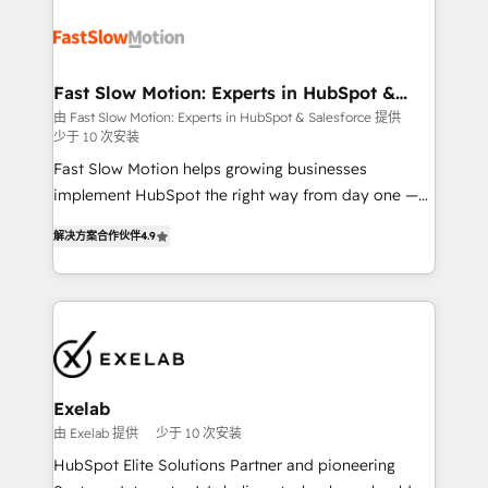
Integration. 📩 Parlons de votre projet →
partner with scaling businesses across the UK to
digitaweb.com
design, implement, and optimise HubSpot so it
actually drives revenue, not just reports on it. Our
services include: - Choosing the right HubSpot
Fast Slow Motion: Experts in HubSpot &
Salesforce
package for your business - Full CRM, Marketing, and
由 Fast Slow Motion: Experts in HubSpot & Salesforce 提供
少于 10 次安装
Sales Hub implementations - Custom dashboards
and reporting - Workflow automation and data
Fast Slow Motion helps growing businesses
clean-up - Sales enablement and team training -
implement HubSpot the right way from day one —
Ongoing optimisation and RevOps support Based in
with the flexibility to scale as complexity increases.
解决方案合作伙伴
4.9
Leeds and London, we partner with SMEs across the
Highly certified in both HubSpot and Salesforce, we
UK who are ready to turn HubSpot into the growth
bring deep experience in CRM implementation,
engine it’s meant to be.
integrations, and data migration across modern
business systems. Built to serve growing mid-
market and enterprise organizations, our team
combines strong technical execution with real
business perspective. Many of our consultants have
Exelab
scaled businesses themselves, giving us a practical
由 Exelab 提供
少于 10 次安装
understanding of what owners and operators need
HubSpot Elite Solutions Partner and pioneering
as their systems, data, and processes evolve. Since