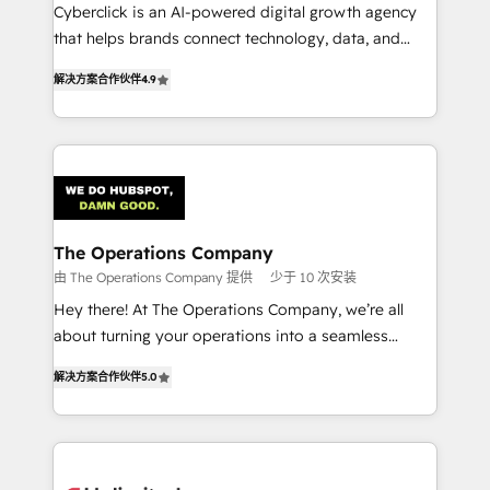
Cyberclick is an AI-powered digital growth agency
that helps brands connect technology, data, and
creativity to achieve measurable results. Founded in
解决方案合作伙伴
4.9
Barcelona and operating across Spain, LATAM, and
the UK, we support global companies in building
smarter marketing, sales, and customer success
strategies. As the only HubSpot Elite Partner in
Iberia (Spain & Portugal), we combine human insight
with intelligent automation to drive sustainable
growth. Our multidisciplinary team designs solutions
The Operations Company
that simplify complexity, boost performance, and
由 The Operations Company 提供
少于 10 次安装
turn innovation into real impact. 🌍 Highlights •
Hey there! At The Operations Company, we’re all
HubSpot Partner since 2012 • 2022 EMEA Impact
about turning your operations into a seamless
Award: Best Integration • 150+ successful HubSpot
experience that powers real results. We specialize in
projects • Clients in 30+ industries • Proprietary
解决方案合作伙伴
5.0
transforming complex systems into efficient,
technology for integrations • Multilingual team:
scalable solutions that work across your entire
English, Spanish, Portuguese & Italian 👉 Grow
organization. We’re a unique blend of deep HubSpot
smarter with AI and HubSpot.
expertise, strategic thinking, and hands-on