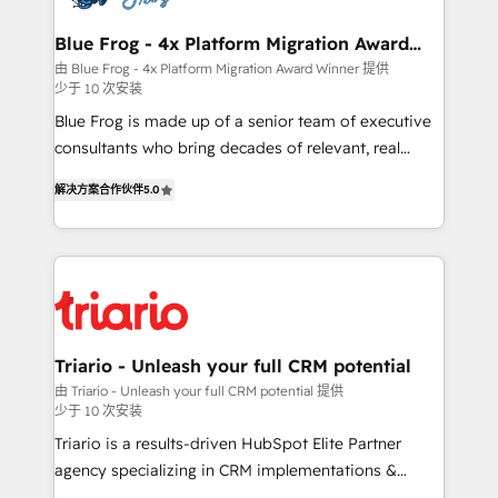
get more from your investment in HubSpot.
drive your business forward. Since 2015 we are fully
www.bbdboom.com
dedicated to HubSpot and with an experienced
Blue Frog - 4x Platform Migration Award
Winner
team (50+), we work with reputable companies in
由 Blue Frog - 4x Platform Migration Award Winner 提供
少于 10 次安装
B2B sectors such as manufacturing, SaaS and
business services. We prepare a customized
Blue Frog is made up of a senior team of executive
business case that demonstrates the value and
consultants who bring decades of relevant, real
impact of your digital transformation, including a
world experience to our client engagements. "Blue
解决方案合作伙伴
5.0
detailed financial rationale with a focus on ROI and
Frog is a top, trusted partner in HubSpot's
TCO. As a trusted extension of your team, we
ecosystem for a reason. Their team brings over a
believe in the power of partnership. Together, we
decade of experience to the table, along with deep
embark on a transformational journey that sets your
knowledge of the HubSpot platform and strategies
business up for long-term success. Unlock your
for driving growth. They are committed to helping
business. If not now, when?
our customers grow and finding solutions that fit
their unique business needs. We are thrilled to have
Triario - Unleash your full CRM potential
Blue Frog in the HubSpot ecosystem leading the
由 Triario - Unleash your full CRM potential 提供
少于 10 次安装
way for customers!" - Yamini Rangan, CEO of
HubSpot “Our experience with the team at Blue Frog
Triario is a results-driven HubSpot Elite Partner
has been nothing short of extraordinary. Their years
agency specializing in CRM implementations &
of experience and quality of skilled staff has earned
migrations, Revenue Operations, Custom