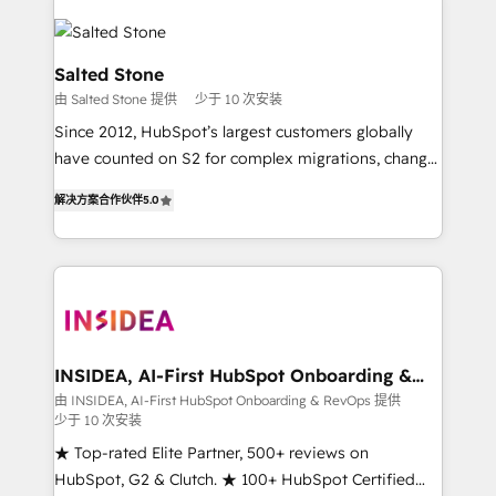
Salted Stone
由 Salted Stone 提供
少于 10 次安装
Since 2012, HubSpot’s largest customers globally
have counted on S2 for complex migrations, change
management, systems integration, and creative
解决方案合作伙伴
5.0
solutions that deliver measurable impact and
transform brand experiences As one of the few full-
service creative agencies in the HubSpot
ecosystem, we blend strategy, technology, & award-
winning design to build scalable, globally
regionalized HubSpot websites, integrated
marketing campaigns, & RevOps frameworks that
INSIDEA, AI-First HubSpot Onboarding &
RevOps
fuel long-term success We connect the entire
由 INSIDEA, AI-First HubSpot Onboarding & RevOps 提供
少于 10 次安装
customer lifecycle through seamless integrations,
ensure long-term adoption with change-
★ Top-rated Elite Partner, 500+ reviews on
management programs, and align marketing, sales,
HubSpot, G2 & Clutch. ★ 100+ HubSpot Certified