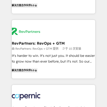
and service to drive sustainable growth With 6 key
Experts & Trainers across the team ★ 1,500+
解决方案合作伙伴
5.0
HubSpot accreditations and experience across
implementations across five continents ★ AI-First,
hundreds of organizations in dozens of industries,
RevOps-led, Onboarding obsessed ★ Company of
there’s a good chance one of our globally integrated
the Year 2024/25 INSIDEA helps growing companies
teams has worked with clients just like you Let’s
turn HubSpot into a revenue engine. We onboard
explore whether S2 is the partner you’ve been
your team, migrate your data, and build AI-powered
looking for...and get your next big initiative moving!
workflows that drive adoption from week one, in
your time zone. What we do ➤ Onboarding: Live in
RevPartners: RevOps + GTM
weeks, with workflows built around your business,
由 RevPartners: RevOps + GTM 提供
少于 10 次安装
not a template. ➤ Migration: Move from any legacy
It's harder to win. It's not just you. It should be easier
CRM. Zero downtime, full data integrity. ➤
to grow now than ever before, but it's not. So our
Implementation: Configure HubSpot to run your
focus is serving you, the person responsible for the
revenue process. Sales, marketing, and service wired
解决方案合作伙伴
5.0
revenue number. We do that by bridging the gap
together. ➤ AI and Integrations: Layer Breeze AI,
where agencies fail: combining GTM strategy with
custom agents, and APIs to remove manual work. ➤
technical execution to solve the right problem at the
Ongoing Management: Monthly tune-ups, feature
right time, with the right solution. We don’t just
rollouts, adoption coaching. Buying HubSpot,
implement your CRM. We engineer revenue
switching to it, or reviving a stale portal? We are
outcomes for the GTM owner on HubSpot. We Build
built for the work.