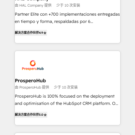
autonomy. Get to grips with HubSpot through
由 HAL Company 提供
少于 10 次安装
guided implementation and seamless integration of
Partner Elite con +700 implementaciones entregadas
the CRM platform into your digital ecosystem. Would
en tiempo y forma, respaldadas por 6
you like support in deploying your inbound
acreditaciones de HubSpot y un equipo de 6
marketing strategy? We'll provide support tailored
解决方案合作伙伴
4.9
Certified Trainers avalados por HubSpot Academy.
to your needs and sales objectives. With 125+
Acompañamos a las empresas en cada etapa de su
certifications, we are part of the most certified
crecimiento integrando estrategia, tecnología y
Canadian agencies, and we both hold Onboarding
procesos comerciales para potenciar resultados
Accreditations. Based in Canada (coast to coast), our
reales. Nos caracterizamos por combinar excelencia
services are offered in both English & French.
técnica con una mirada estratégica a largo plazo.
ProsperoHub
由 ProsperoHub 提供
少于 10 次安装
ProsperoHub is 100% focused on the deployment
and optimisation of the HubSpot CRM platform. Our
highly experienced team of solutions experts will
解决方案合作伙伴
5.0
ensure that you achieve maximum adoption and
ROI from your HubSpot investment. Use our
extensive HubSpot, sales, marketing, service and