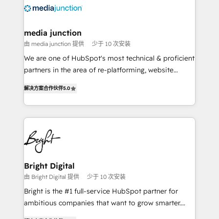
requirement). ✔️Helped over 25,000+ customers so
far with our HubSpot solutions. ✔️Bespoke apps &
on-demand bundle services. Connect with us today!
media junction
由 media junction 提供
少于 10 次安装
We are one of HubSpot's most technical & proficient
partners in the area of re-platforming, website
design & development. We specialize in multi-hub
解决方案合作伙伴
5.0
implementations for mid-market & enterprise
companies. We are woman-owned, powered by
coffee, and we ❤️ dogs. We produce award-winning
work for our clients. 🏆2023 Technical Expertise
Impact Award 🏆2022 Technical Expertise Impact
Award 🏆2022 Platform Migration Excellence Impact
Award 🏆2020 Elite Solutions Partner 🏆2019
Bright Digital
Integrations HubSpot Impact Award 🏆2019
由 Bright Digital 提供
少于 10 次安装
Marketing Enablement HubSpot Impact Award 🏆
Bright is the #1 full-service HubSpot partner for
2018 Website Design HubSpot Impact Award 🏆2017
ambitious companies that want to grow smarter.
Website Design HubSpot Impact Award 🏆2016
From HubSpot onboarding, to training, from