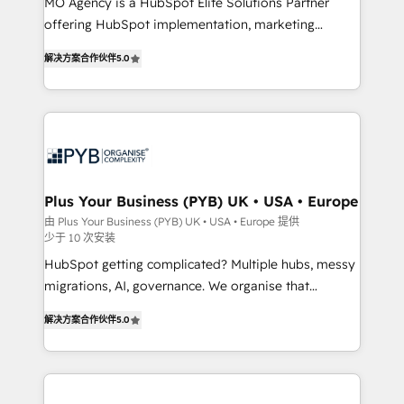
integrations across your full tech stack. - Custom
MO Agency is a HubSpot Elite Solutions Partner
object setup, CMS builds, and full-funnel automation.
offering HubSpot implementation, marketing
- Dashboards, lifecycle campaigns, and lead
automation, CRM and RevOps consulting, B2B SEO,
解决方案合作伙伴
5.0
nurturing sequences. - Cross-hub setup across
paid media, content marketing, AEO and GEO (AI
Marketing, Sales, Operations, and Service Hubs. -
search optimisation), and HubSpot Content Hub and
Ongoing optimization, managed support, and
WordPress development. We work with enterprise
scalable retainers. Let’s make HubSpot your most
and growth-led companies across technology,
powerful growth engine. Built to convert, scale, and
professional services, financial services and
drive results.
industrial sectors. Offices in Johannesburg, Cape
Town, Dubai & London. 500+ HubSpot CRM
Plus Your Business (PYB) UK • USA • Europe
implementations delivered. AI visibility coverage
由 Plus Your Business (PYB) UK • USA • Europe 提供
少于 10 次安装
across ChatGPT, Claude, Perplexity, Gemini and
Google AI Overviews. HubSpot Impact Award -
HubSpot getting complicated? Multiple hubs, messy
Customer First HubSpot Impact Award - Integrations
migrations, AI, governance. We organise that
Innovation HubSpot Impact Award - Platform
complexity, so your team can put HubSpot to work...
解决方案合作伙伴
5.0
Migration Excellence HubSpot Impact Award -
Welcome to our Profile! We help with: • CRM
Platform Excellence 40+ full-time HubSpot
implementation, reports, workflows, and team
professionals. 100s of certifications and
training • CRM migration from Salesforce, Pipedrive,
accreditations with HubSpot.
Dynamics and others • Technical projects including