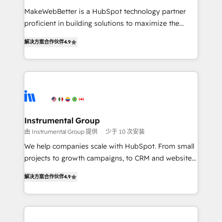
measurable impact.
MakeWebBetter is a HubSpot technology partner
proficient in building solutions to maximize the
operational efficiency of HubSpot. The fastest-
解决方案合作伙伴
4.9
growing tech-enabler & facilitator, MakeWebBetter,
hands you the blend of HubSpot expertise &
eminent solutions & integrations. Trust us to
streamline your HubSpot experience. 🚀HubSpot
Elite Partners with 10+ years of HubSpot experience
🤝HubSpot Premier Integration partner 🤝Google
Premier Partner 2023 🌟5 HubSpot Accreditations 🌟
Instrumental Group
Won HubSpot Theme Challenge 2021 🌟INBOUND’19
由 Instrumental Group 提供
少于 10 次安装
HubSpot Rising Star Why us? Harnessing the full
We help companies scale with HubSpot. From small
potential of the powerful HubSpot CRM. ✔️A team of
projects to growth campaigns, to CRM and websites.
HubSpot experts backed by over 10+ years of
Hire an agency that's experienced in every inch of
HubSpot experience ✔️Flexible pricing models —
解决方案合作伙伴
4.9
HubSpot and willing to work hand-in-hand with your
Hourly-fee (assigned one Dedicated HubSpot
team to simplify the complex and build a better
Admin); Monthly-fee (HubSpot Admin + Project
experience for your team and customers.
Manager); and Fixed Project Cost (as per