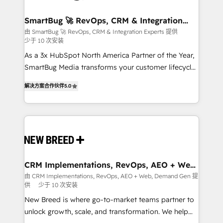
"accelerating a mess." ⚙️ Elite Engineering & AI
Scalable Architecture: Zero-technical-debt setup
SmartBug 🚀 RevOps, CRM & Integration
Experts
across all Hubs, validated by our 7 HubSpot
由 SmartBug 🚀 RevOps, CRM & Integration Experts 提供
少于 10 次安装
Accreditations. AI-Powered RevOps: Breeze AI,
custom AI agents, and high-integrity migrations for
As a 3x HubSpot North America Partner of the Year,
total reporting clarity. Security & Compliance: SOC 2
SmartBug Media transforms your customer lifecycle
Type I and HIPAA attested for enterprise-grade data
into a revenue engine. Our unified ecosystem
解决方案合作伙伴
5.0
security. 🏆 Why Bluleadz? GTM OS Partner | 16+
includes specialized divisions Globalia (AI &
Years Experience | 1,000+ Five-Star Reviews
Software) and Point Success Media (Paid Media),
making this the official home for all three brands. 🔄
Implementation & Integration - Seamless migrations
and system integrations powered by Globalia’s
technical development team. - 19 HubSpot-certified
trainers to drive platform adoption. 📈 Revenue
CRM Implementations, RevOps, AEO + Web,
Demand Gen
Generation - Full-funnel marketing and high-
由 CRM Implementations, RevOps, AEO + Web, Demand Gen 提
供
少于 10 次安装
performance advertising via Point Success Media. -
Expert deployment of Breeze AI and custom agents
New Breed is where go-to-market teams partner to
to automate growth. 🏆 Elite Excellence - 8 platform
unlock growth, scale, and transformation. We help
accreditations and deep HIPAA-compliance