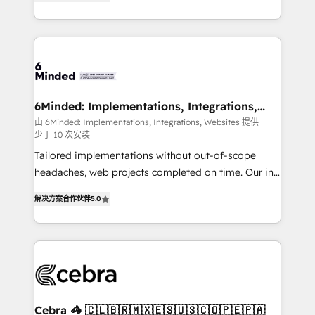
Implementing HubSpot (CRM, Marketing, Sales,
Service and Operations) - Developing fast, good-
looking websites in the HubSpot CMS - Building
(custom) integrations between HubSpot and other
systems you use You need a clear method to reach
your goals. Therefore, we take a critical look at your
current processes together, from which we create a
6Minded: Implementations, Integrations,
Websites
focused action plan. By implementing these steps in
由 6Minded: Implementations, Integrations, Websites 提供
少于 10 次安装
your day-to-day business, you will start to see
results fast. This creates space for growth! Want to
Tailored implementations without out-of-scope
know how we can help? Contact us to set up a
headaches, web projects completed on time. Our in-
meeting!
house team of certified CRM architects, experts,
解决方案合作伙伴
5.0
developers, designers, and marketers handles all
aspects of your HubSpot. ✨ 400+ global clients ✨
100+ seamless migrations from 15+ different CRMs
✨ 100,000+ hours in HubSpot projects, 75+ full Hub
implementations, and 5,000+ pages ✨ CS: Clients
generating 7-digit MRR from inbound campaigns ✨
CS: 245% organic growth & +751% new visitors for a
Cebra 🦓 🇨🇱🇧🇷🇲🇽🇪🇸🇺🇸🇨🇴🇵🇪🇵🇦