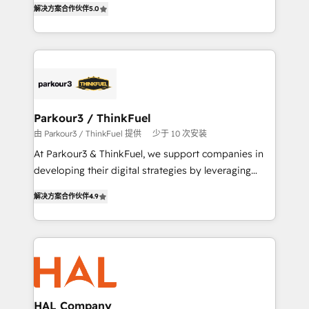
解决方案合作伙伴
5.0
them a trusted reputation within the HubSpot
Integrations, Custom AI agents and AI-ready Website
ecosystem as a reliable partner capable of delivering
Design With over 15 years of experience, we help
remarkable experiences for our most sophisticated
companies bridge the gap between marketing, sales,
clients.” - Brian Garvey, VP, Solutions Partner
and customer success through smart automation,
Program, HubSpot.
data hygiene, and tailored HubSpot solutions. Our
clients choose us because we blend the expertise of
a global consultancy with the care and agility of a
Parkour3 / ThinkFuel
boutique firm. At Triario, we’re big enough to deliver
由 Parkour3 / ThinkFuel 提供
少于 10 次安装
but small enough to listen. Our Services: HubSpot
At Parkour3 & ThinkFuel, we support companies in
implementations & data migration Custom AI agents
developing their digital strategies by leveraging
Revenue Operations API integrations AI-ready
technologies and automating their marketing and
Website design Let’s turn your CRM into your growth
解决方案合作伙伴
4.9
sales processes to generate growth. Our offer spans
engine!
from Strategy to Operations. We specialize in CRM
onboarding and implementation, web design, sales
& marketing automation, and digital marketing. With
extensive experience working with tech companies
and manufacturers since 2002, we are committed to
empowering our clients and developing their
HAL Company