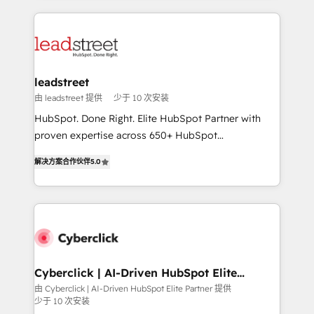
organisations scale smarter and grow stronger.
implement, and optimize systems to enhance user
experience, functionality, and adoption across sales,
marketing, and service teams. From setup to
refinement, we streamline workflows, improve lead
management, and speed up deal closures. With 500+
leadstreet
projects completed, our Agile approach ensures your
由 leadstreet 提供
少于 10 次安装
HubSpot CRM drives measurable results. Our
HubSpot. Done Right. Elite HubSpot Partner with
RevOps services align your sales, marketing, and
proven expertise across 650+ HubSpot
customer success teams for peak performance. We
implementations. With 12+ years of HubSpot
optimize the revenue lifecycle—lead generation to
解决方案合作伙伴
5.0
experience, we help you use the HubSpot platform
retention—by refining processes and eliminating
to its fullest capacity, improve your current HubSpot
inefficiencies. Using HubSpot tools and data-driven
website, or build your new one.
strategies, we create scalable solutions that
maximize profitability and adapt to your goals.
Cyberclick | AI-Driven HubSpot Elite
Partner
由 Cyberclick | AI-Driven HubSpot Elite Partner 提供
少于 10 次安装