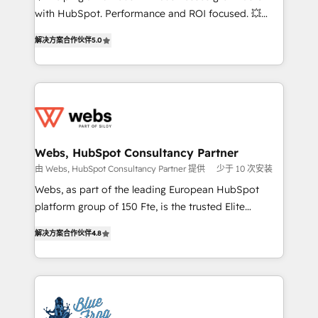
and CRM optimization • Retention strategies with
with HubSpot. Performance and ROI focused. 💥
customer journey mapping 🏅 Elite-Level HubSpot
BBD Boom is the HubSpot partner that can help you
Execution • 750+ onboardings and 2,000+
解决方案合作伙伴
5.0
to HubSpot Better. We work with your teams to
implementations • Deep expertise across marketing,
solve all your HubSpot challenges and improve user
sales, and service hubs • Built-in flexibility for
adoption, sales process and marketing results.
startups to global brands
Services 📚 Onboarding your team to HubSpot for
the first time 🔧 Designing and optimising your
HubSpot set-up for better results 🌐 Website design
and build using HubSpot 🔌 Integrating HubSpot
Webs, HubSpot Consultancy Partner
with other systems 🎓 Training your teams to be
由 Webs, HubSpot Consultancy Partner 提供
少于 10 次安装
HubSpot pros 📊 Lead generation services using
Webs, as part of the leading European HubSpot
HubSpot Why us? - SIX HubSpot Accreditations -
platform group of 150 Fte, is the trusted Elite
awarded by HubSpot after a rigorous process for
HubSpot CRM Partner offering you a roadmap on
CRM, Solutions Architecture, Onboarding , Data
解决方案合作伙伴
4.8
maximizing EBITDA and achieving Commercial
Migration, Custom Integration & Platform
Excellence. With our targeted processes, we
Enablement -Onboarded over 500 businesses to
strengthen your digital transformation and minimize
HubSpot -Top 1% of partners worldwide -In-house
costs. As HubSpot's Advanced Accredited CRM
team of 25+ experts Contact us today to help you
Implementation partner, we provide expertise to