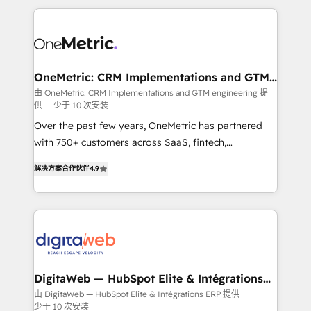
surtout : l'humain qui reste au centre. Parce que la
and fast growing scale ups including Sony, Rapyd,
vraie performance vient de l'intérieur. Act Inside.
Fiverr, XM Cyber, Bridgepointe Technologies, EMA
Stand Out.
Design Automation and Uptive. 📊 RevOps & data
architecture 🔗 CRM migrations & End to end
integrations 🤖 AI workflows & enrichment 📘 Team
OneMetric: CRM Implementations and GTM
engineering
enablement & company-wide adoption We create
由 OneMetric: CRM Implementations and GTM engineering 提
供
少于 10 次安装
HubSpot environments that teams use with
confidence and that leadership can rely on for
Over the past few years, OneMetric has partnered
scalable revenue insights.
with 750+ customers across SaaS, fintech,
healthcare, real estate, and other industries. With
解决方案合作伙伴
4.9
150+ HubSpot-certified experts, we deliver scalable
solutions to complex GTM and RevOps challenges.
Our Expertise 🔹 Onboarding & Implementation:
Accredited HubSpot Partner, ensuring smooth setup
tailored to your GTM motion. 🔹 Migrations: Move
from other CRMs to HubSpot without data loss or
downtime. 🔹 RevOps Strategy: Align teams,
DigitaWeb — HubSpot Elite & Intégrations
ERP
processes, and data to drive revenue efficiency. 🔹
由 DigitaWeb — HubSpot Elite & Intégrations ERP 提供
少于 10 次安装
Integrations: Connect HubSpot with your tech stack