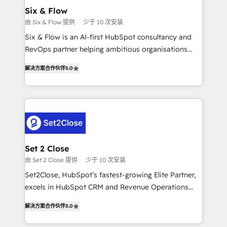
Onboarding Accredited 🔐 ISO27001 & ISO9001
Empiezas a ver resultados antes de que termine el
Six & Flow
Certified
mes. 🏆 HubSpot Partner of the Year 2022, máximo
由 Six & Flow 提供
少于 10 次安装
reconocimiento del ecosistema. Elite Solutions
Six & Flow is an AI-first HubSpot consultancy and
Partner, el nivel más alto. +700 clientes
RevOps partner helping ambitious organisations
implementados en LATAM, Marcas como Hyatt,
grow with clarity, confidence, and intelligence.
Hospital ABC, Hogares Unión, Yves Rocher,
解决方案合作伙伴
5.0
Operating across the UK, Netherlands, Ireland, and
MacStore, Café Britt, Bella Piel, confiaron en
Canada, we’ve delivered thousands of successful
nosotros para impulsar la eficiencia de sus procesos
HubSpot projects for mid-market and enterprise
en HubSpot. No necesitas tener todas las
clients worldwide, with over 10 years experience. We
respuestas para empezar. Te ayudamos a identificar
combine HubSpot, data, and AI to design connected
el primer caso de uso que más impacto te dará.
go-to-market systems that align people, process,
Solo continúas si ves valor real en los primeros 14
and technology for predictable, scalable revenue
Set 2 Close
días.
growth. Our expertise spans RevOps, CRM and data
由 Set 2 Close 提供
少于 10 次安装
architecture, AI enablement, and strategic marketing,
Set2Close, HubSpot’s fastest-growing Elite Partner,
delivered through our proprietary FLAIR framework
excels in HubSpot CRM and Revenue Operations
for responsible AI adoption. As a HubSpot Elite
(RevOps) services to boost B2B sales and growth.
Partner and ISO 27001:2022 certified consultancy,
解决方案合作伙伴
5.0
As a top HubSpot Elite Partner, we specialize in
we blend strategy, creativity, and technology to help
custom HubSpot CRM solutions. Our experts design,