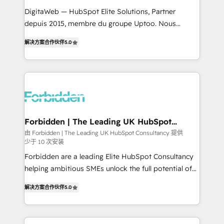
for better adoption. 🔹 Custom Solutions: Build
DigitaWeb — HubSpot Elite Solutions, Partner
tailored apps, workflows, and configurations. We are
depuis 2015, membre du groupe Uptoo. Nous
SOC 2 Type II and ISO 27001 certified, reinforcing
aidons les ETI et PME B2B à unifier Marketing,
解决方案合作伙伴
5.0
our commitment to data security and compliance. At
Ventes et Service sur HubSpot grâce à la Revenue
OneMetric, we help revenue teams focus on the
Architecture : alignement des équipes, pipeline
OneMetric that matters most: revenue.
prévisible, croissance mesurable. 🔌 Intégrations
complexes : ERP (Divalto, Sage X3, Cegid, Pennylane,
Dynamics..), VOIP (Aircall, Ringover, Modjo), Shopify,
Oneflow. 💻 Développements custom : CRM UI
Extensions (React), Serverless Node.js, Custom
Forbidden | The Leading UK HubSpot
Consultancy
Objects, thèmes HubL, agents IA & Breeze AI. 🎯
由 Forbidden | The Leading UK HubSpot Consultancy 提供
少于 10 次安装
Secteurs : Industrie, Distribution B2B, SaaS, Services
B2B, Immobilier, Viticulture, Finance. 🚀 Nos livrables
Forbidden are a leading Elite HubSpot Consultancy
: migration sécurisée, implémentation Marketing +
helping ambitious SMEs unlock the full potential of
Sales + Service Hub, synchronisation ERP ↔
HubSpot. Too many businesses invest in HubSpot
解决方案合作伙伴
5.0
HubSpot temps réel, formation équipes. 🏆 +350
but never see the ROI they expected due to poor
projets livrés. Accrédités HubSpot CRM
adoption, messy data, and disconnected teams
Implementation, Data Migration & Custom
getting in the way. That’s where we come in. We