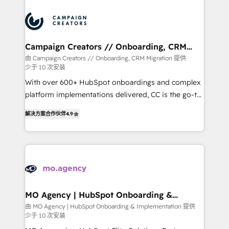
integrations expertise to lead your team on their
HubSpot journey, design and implement your
processes and skilfully bring your revenue
infrastructure to life. Our collaborative approach
Campaign Creators // Onboarding, CRM
Migration
keeps you in control whilst we plan and support the
由 Campaign Creators // Onboarding, CRM Migration 提供
少于 10 次安装
route to your revenue goals. We have successfully
supported over 500 organisations with HubSpot
With over 600+ HubSpot onboardings and complex
implementation, optimisation, training, and
platform implementations delivered, CC is the go-to
adoption assurance. Our tried and tested Roadmap
Elite Solutions Partner for businesses ready to
解决方案合作伙伴
4.9
methodology will ensure that you receive the best
migrate, replatform, and scale smarter. We specialize
deployment experience possible. Whether you are
in high-impact CRM and CMS migrations and
new to HubSpot or seeking to turn around a poor
onboarding from platforms like Salesforce, NetSuite,
install, our team have the change management
Zoho, Pardot, Marketo, Microsoft Dynamics, Wix,
expertise to deliver the solutions you need.
WordPress and legacy CRMs, turning fragmented
systems into unified, growth-ready HubSpot
architectures that accelerate revenue operations and
MO Agency | HubSpot Onboarding &
Implementation
performance. - Multi-object CRM migration, cleanup,
由 MO Agency | HubSpot Onboarding & Implementation 提供
少于 10 次安装
and implementation. - Pre-built and custom