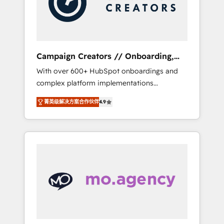
and implement your processes and skilfully
bring your revenue infrastructure to life. Our
collaborative approach keeps you in control
whilst we plan and support the route to your
revenue goals. We have successfully
Campaign Creators // Onboarding,
supported over 500 organisations with
CRM Migration
With over 600+ HubSpot onboardings and
HubSpot implementation, optimisation,
complex platform implementations
training, and adoption assurance. Our tried
delivered, CC is the go-to Elite Solutions
and tested Roadmap methodology will
菁英级解决方案合作伙伴
4.9
Partner for businesses ready to migrate,
ensure that you receive the best deployment
replatform, and scale smarter. We specialize
experience possible. Whether you are new to
in high-impact CRM and CMS migrations and
HubSpot or seeking to turn around a poor
onboarding from platforms like Salesforce,
install, our team have the change
NetSuite, Zoho, Pardot, Marketo, Microsoft
management expertise to deliver the
Dynamics, Wix, WordPress and legacy CRMs,
solutions you need.
turning fragmented systems into unified,
growth-ready HubSpot architectures that
accelerate revenue operations and
performance. - Multi-object CRM migration,