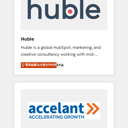
Custom Integrations Slash months from your
API Integration project... ⬅️ Click "Contact
Business" ⬅️ to access 150+ Kickstart
Integration templates that put HubSpot in
the center of your tech stack, syncing... 🛍️
Shopify or WooCommerce 💲 Stripe or
Huble
Paypal 💰 Sage or Netsuite 🤖 Google or
Huble is a global HubSpot, marketing, and
Microsoft ✍️ DocuSign or PandaDoc 🌐
creative consultancy working with mid-
Avalara or Quaderno HubSnacks holds the
market and enterprise businesses. We go
rare Advanced "Custom Integrations"
菁英级解决方案合作伙伴
4.9
beyond implementation, shaping the
Accreditation, securely sync data across... 🔄
strategy, processes, and teams that turn
any apps, in any direction. Stuck on your old
HubSpot into a genuine growth engine.
CRM..? Migrate | seamlessly off your old CRM
Named HubSpot's Global Partner of the Year
onto a clean new HubSpot portal with
in 2024, consistently ranked among their top
Advanced Website and CRM Migrations using
5 partners worldwide, and with over 15 years
our in-house "HubScrub" Tool.
in the ecosystem, Huble has built a track
record that speaks for itself. One company,
one operating model, delivering across