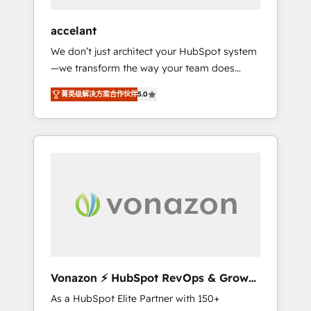
offices and consulting teams in the UK, USA,
Canada, Germany, France, Belgium,
accelant
Singapore, and South Africa. Certified
We don’t just architect your HubSpot system
compliant with ISO/IEC 27001:2022 and ISO
—we transform the way your team does
9001:2015 across all seven international
business. As an Elite HubSpot Solutions
offices and 175+ employees.
菁英级解决方案合作伙伴
5.0
Partner, we specialize in creating tailored,
end-to-end CRM solutions that accelerate
growth, improve operational efficiency, and
ensure faster time to value on HubSpot.
What sets us apart? Our people-centric
approach. From day one, our team takes the
time to deeply understand your unique
needs, crafting custom strategies that deliver
impactful results. Our mission is to empower
you to unlock HubSpot’s full potential—faster.
Through expert training, unmatched
Vonazon ⚡ HubSpot RevOps & Growth
responsiveness, and ongoing support, we
Strategy Experts
As a HubSpot Elite Partner with 150+
equip your team to adopt new systems with