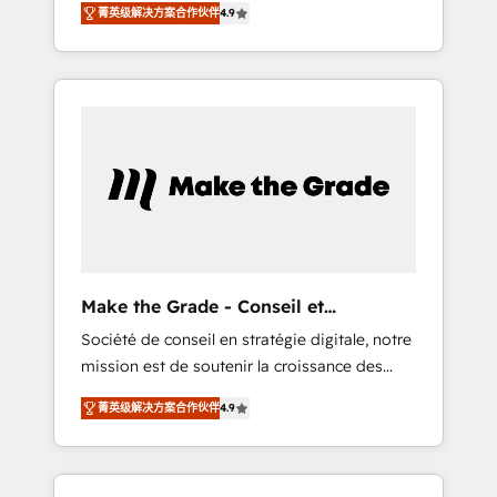
🪴 - Sales Hub: More implementations than
菁英级解决方案合作伙伴
4.9
avec d’autres outils (ERP, téléphonie, etc.) •
any other Partner 💻 - Migrations: We convert
Alignement des équipes grâce à un outil et
Salesforce addicts to HubSpot evangelists 🧡
des données partagées • Amélioration de la
Don't hire a marketing agency for an Ops
collecte et de l’analyse des données pour des
problem. Don't hire a technical agency for a
décisions éclairées • Optimisation de
growth problem. Hire a partner built to solve
l’efficacité et de la productivité des équipes
both.
Notre équipe de 30 consultants certifiés
HubSpot aborde chaque projet avec un
engagement total, alignant processus métiers
et technologie, et guidant vos équipes à
travers le changement, tout en centrant vos
Make the Grade - Conseil et
objectifs d’entreprise. Grâce à une
intégrateur HubSpot
Société de conseil en stratégie digitale, notre
méthodologie éprouvée auprès de plus de
mission est de soutenir la croissance des
400 clients, nous comprenons rapidement
entreprises B2B à travers l’acquisition de
vos enjeux et intégrons parfaitement
菁英级解决方案合作伙伴
4.9
nouveaux clients, l'intégration CRM et le
HubSpot dans votre organisation. Pour toute
développement des revenus auprès de vos
question technique ou besoin de
comptes existants. En France et à
structuration de votre projet HubSpot,