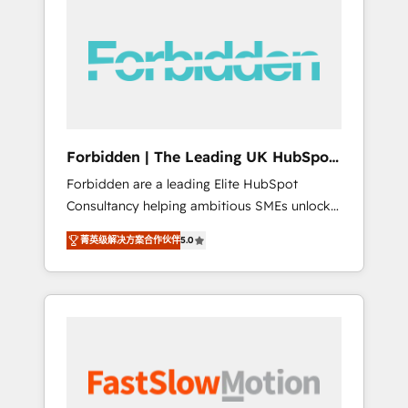
(Divalto, Sage X3, Cegid, Pennylane,
Dynamics..), VOIP (Aircall, Ringover, Modjo),
Shopify, Oneflow. 💻 Développements
custom : CRM UI Extensions (React),
Serverless Node.js, Custom Objects, thèmes
HubL, agents IA & Breeze AI. 🎯 Secteurs :
Industrie, Distribution B2B, SaaS, Services
Forbidden | The Leading UK HubSpot
B2B, Immobilier, Viticulture, Finance. 🚀 Nos
Consultancy
Forbidden are a leading Elite HubSpot
livrables : migration sécurisée,
Consultancy helping ambitious SMEs unlock
implémentation Marketing + Sales + Service
the full potential of HubSpot. Too many
Hub, synchronisation ERP ↔ HubSpot temps
菁英级解决方案合作伙伴
5.0
businesses invest in HubSpot but never see
réel, formation équipes. 🏆 +350 projets
the ROI they expected due to poor adoption,
livrés. Accrédités HubSpot CRM
messy data, and disconnected teams getting
Implementation, Data Migration & Custom
in the way. That’s where we come in. We
Integration. 📩 Parlons de votre projet →
partner with scaling businesses across the UK
digitaweb.com
to design, implement, and optimise HubSpot
so it actually drives revenue, not just reports
on it. Our services include: - Choosing the