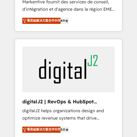
Markentive fournit des services de conseil,
recommendations to maximize conversions!
d'intégration et d'agence dans la région EMEA
OTF is an Elite Partner (top 1% of 6,500+
et North America. Avec plus de 115 experts en
Partners) and was named 2023 HubSpot
菁英级解决方案合作伙伴
4.9
marketing automation, Growth, Revops, CRM
Partner of the Year 💥 Trusted by 2,500+
et webdesign. Markentive is both a
companies to help them scale and close
consulting firm, a digital agency and an
more business, by using HubSpot (the right
integrator. With over 115 experts in marketing
way). ⭐️ Here's more info:
automation, growth, revops, CRM and
www.onthefuze.com/hubspot-admin Contact
webdesign (We focus on EMEA - USA
us to learn more!
customers).
digitalJ2 | RevOps & HubSpot
Implementations
digitalJ2 helps organizations design and
optimize revenue systems that drive
scalable, predictable growth. As a triple-
菁英级解决方案合作伙伴
5.0
accredited HubSpot Solutions Partner, we