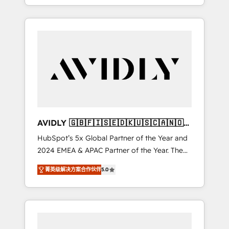
specialize in both strategic RevOps planning
and hands-on technical execution - building
the operational foundation companies need
to thrive. Industries we specialize in: -
Manufacturing - Healthcare - Financial
Services - Managed IT (MSP) - Franchises -
Professional Services - And more! How we
help: ✔️ Full HubSpot implementations and
portal optimization ✔️ Data migrations, CRM
architecture, and reporting foundations ✔️
AVIDLY 🇬🇧🇫🇮🇸🇪🇩🇰🇺🇸🇨🇦🇳🇴
Custom integrations and workflow
🇩🇪🇦🇺🇳🇿
HubSpot’s 5x Global Partner of the Year and
automation ✔️ User adoption programs,
2024 EMEA & APAC Partner of the Year. The
training, and enablement Through project-
world’s most experienced and fully
based engagements and ongoing RevOps
菁英级解决方案合作伙伴
5.0
accredited HubSpot Solutions Partner. 🚀
partnerships, we guide organizations through
With 2,750+ HubSpot projects delivered and
the revenue maturity model - delivering the
370+ specialists across EMEA, APAC and NAM,
right improvements at the right time so
we de-risk complex CRM programmes and
operations evolve strategically and
accelerate ROI across every HubSpot Hub. 🧭
sustainably as the business grows.