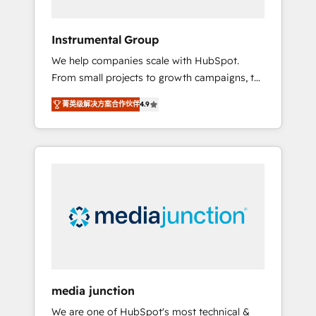
HubSpot Theme Challenge 2021 🌟
INBOUND’19 HubSpot Rising Star Why us?
Instrumental Group
Harnessing the full potential of the powerful
We help companies scale with HubSpot.
HubSpot CRM. ✔️A team of HubSpot experts
From small projects to growth campaigns, to
backed by over 10+ years of HubSpot
CRM and websites. Hire an agency that's
experience ✔️Flexible pricing models —
菁英级解决方案合作伙伴
4.9
experienced in every inch of HubSpot and
Hourly-fee (assigned one Dedicated
willing to work hand-in-hand with your team
HubSpot Admin); Monthly-fee (HubSpot
to simplify the complex and build a better
Admin + Project Manager); and Fixed Project
experience for your team and customers.
Cost (as per requirement). ✔️Helped over
25,000+ customers so far with our HubSpot
solutions. ✔️Bespoke apps & on-demand
bundle services. Connect with us today!
media junction
We are one of HubSpot's most technical &