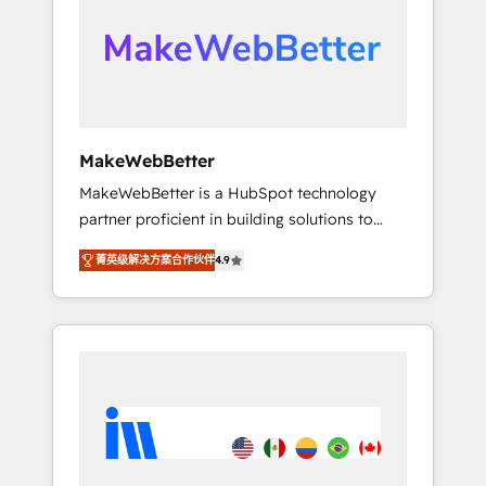
From multi-region migrations to AI-powered
automation, we turn complexity into clarity,
human at global scale. 🏆 HubSpot’s CEO
called us “the partner of the future.” Others
agree it is proof of trust built through
measurable impact.
MakeWebBetter
MakeWebBetter is a HubSpot technology
partner proficient in building solutions to
maximize the operational efficiency of
菁英级解决方案合作伙伴
4.9
HubSpot. The fastest-growing tech-enabler &
facilitator, MakeWebBetter, hands you the
blend of HubSpot expertise & eminent
solutions & integrations. Trust us to
streamline your HubSpot experience. 🚀
HubSpot Elite Partners with 10+ years of
HubSpot experience 🤝HubSpot Premier
Integration partner 🤝Google Premier Partner
2023 🌟5 HubSpot Accreditations 🌟Won