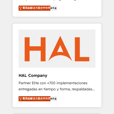
strategies by leveraging technologies and
design Let’s turn your CRM into your growth
菁英级解决方案合作伙伴
4.9
automating their marketing and sales
engine!
processes to generate growth. Our offer
spans from Strategy to Operations. We
specialize in CRM onboarding and
implementation, web design, sales &
marketing automation, and digital marketing.
With extensive experience working with tech
companies and manufacturers since 2002,
we are committed to empowering our clients
and developing their autonomy. Get to grips
with HubSpot through guided
HAL Company
implementation and seamless integration of
Partner Elite con +700 implementaciones
the CRM platform into your digital
entregadas en tiempo y forma, respaldadas
ecosystem. Would you like support in
por 6 acreditaciones de HubSpot y un
deploying your inbound marketing strategy?
菁英级解决方案合作伙伴
4.9
equipo de 6 Certified Trainers avalados por
We'll provide support tailored to your needs
HubSpot Academy. Acompañamos a las
and sales objectives. With 125+ certifications,
empresas en cada etapa de su crecimiento