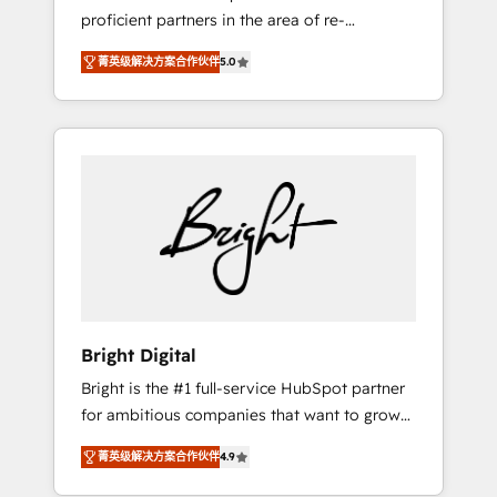
proficient partners in the area of re-
platforming, website design & development.
菁英级解决方案合作伙伴
5.0
We specialize in multi-hub implementations
for mid-market & enterprise companies. We
are woman-owned, powered by coffee, and
we ❤️ dogs. We produce award-winning work
for our clients. 🏆2023 Technical Expertise
Impact Award 🏆2022 Technical Expertise
Impact Award 🏆2022 Platform Migration
Excellence Impact Award 🏆2020 Elite
Solutions Partner 🏆2019 Integrations
HubSpot Impact Award 🏆2019 Marketing
Enablement HubSpot Impact Award 🏆2018
Bright Digital
Website Design HubSpot Impact Award 🏆
Bright is the #1 full-service HubSpot partner
2017 Website Design HubSpot Impact Award
for ambitious companies that want to grow
🏆2016 Growth-Driven Design Agency of the
smarter. From HubSpot onboarding, to
Year 🏆2016 Sales Enablement HubSpot
菁英级解决方案合作伙伴
4.9
training, from developing a new website to
Impact Award 🏆2015 Growth-Driven Design
lead generation and digital marketing; we do