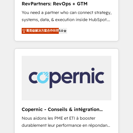
RevPartners: RevOps + GTM
from any legacy CRM. Zero downtime, full
You need a partner who can connect strategy,
data integrity. ➤ Implementation: Configure
systems, data, & execution inside HubSpot.
HubSpot to run your revenue process. Sales,
We bridge the gap where most agencies fall
marketing, and service wired together. ➤ AI
菁英级解决方案合作伙伴
5.0
short by combining GTM strategy with
and Integrations: Layer Breeze AI, custom
technical execution to solve the right
agents, and APIs to remove manual work. ➤
problem with the right solution. As the only
Ongoing Management: Monthly tune-ups,
firm in the world to hold Elite Partner
feature rollouts, adoption coaching. Buying
Accreditations with both HubSpot and Clay,
HubSpot, switching to it, or reviving a stale
our clients gain a unique advantage in CRM
portal? We are built for the work.
architecture, pipeline generation, data
intelligence, and go-to-market execution.
Why B2B Businesses Choose RP: - Secure:
Soc2 compliant 🛡️ - Pricing: Implementations
starting at $1,5k 💵 - Speed: Launch in 14
Copernic - Conseils & intégration
days ⚡ - Global: 75+ RPers across five
HubSpot
Nous aidons les PME et ETI à booster
continents 🌐 - Scale: Largest organically
durablement leur performance en répondant
grown & fastest tiering Elite HubSpot Partner
aux vrais défis : • Intégration de HubSpot