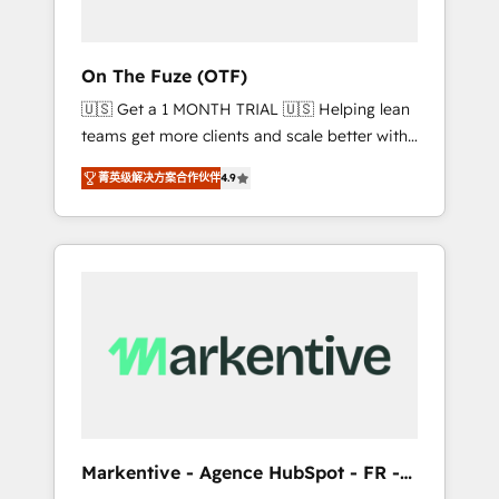
ABM: Drive pipeline with inbound, ABM, AEO,
SEO, & paid media. 👩‍💻Web Design: Build
high-performing websites with UX,
On The Fuze (OTF)
messaging, & conversion strategy that drive
🇺🇸 Get a 1 MONTH TRIAL 🇺🇸 Helping lean
results. 🤖AI Strategy: Activate Breeze Agents,
teams get more clients and scale better with
configure HubSpot AI, & maximize AEO with
our HubSpot Consulting & 'Done For You'
tailored AI services. 🧩Integrations: Extend
菁英级解决方案合作伙伴
4.9
Services. 🚀 Who We Work With 🚀 We help
HubSpot with custom integrations, hosting, &
lean, growing companies: - Win more
maintenance.
business - Reduce no-shows - Improve lead
& deal conversion rates - Scale with less
headcount ...by using HubSpot's full
capabilities. 🤓 What do you get? 🤓 Our
client's are too busy to learn the ins-and-outs
of HubSpot. We give you a Personal
Consultant + Tech Team to handle the heavy
lifting of mapping out AND building your
ideal system. + Get best practices and 'don't
Markentive - Agence HubSpot - FR -
know what you don't know'
EN