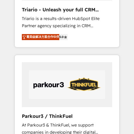
way for customers!" - Yamini Rangan, CEO of
Triario - Unleash your full CRM
HubSpot “Our experience with the team at
potential
Triario is a results-driven HubSpot Elite
Blue Frog has been nothing short of
Partner agency specializing in CRM
extraordinary. Their years of experience and
implementations & migrations, Revenue
quality of skilled staff has earned them a
菁英级解决方案合作伙伴
5.0
Operations, Custom Integrations, Custom AI
trusted reputation within the HubSpot
agents and AI-ready Website Design With
ecosystem as a reliable partner capable of
over 15 years of experience, we help
delivering remarkable experiences for our
companies bridge the gap between
most sophisticated clients.” - Brian Garvey,
marketing, sales, and customer success
VP, Solutions Partner Program, HubSpot.
through smart automation, data hygiene, and
tailored HubSpot solutions. Our clients
choose us because we blend the expertise of
a global consultancy with the care and agility
of a boutique firm. At Triario, we’re big
enough to deliver but small enough to listen.
Parkour3 / ThinkFuel
Our Services: HubSpot implementations &
At Parkour3 & ThinkFuel, we support
data migration Custom AI agents Revenue
companies in developing their digital
Operations API integrations AI-ready Website