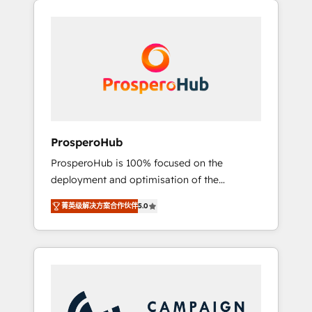
we are part of the most certified Canadian
integrando estrategia, tecnología y procesos
agencies, and we both hold Onboarding
comerciales para potenciar resultados reales.
Accreditations. Based in Canada (coast to
Nos caracterizamos por combinar excelencia
coast), our services are offered in both
técnica con una mirada estratégica a largo
English & French.
plazo.
ProsperoHub
ProsperoHub is 100% focused on the
deployment and optimisation of the
HubSpot CRM platform. Our highly
菁英级解决方案合作伙伴
5.0
experienced team of solutions experts will
ensure that you achieve maximum adoption
and ROI from your HubSpot investment. Use
our extensive HubSpot, sales, marketing,
service and integrations expertise to lead
your team on their HubSpot journey, design