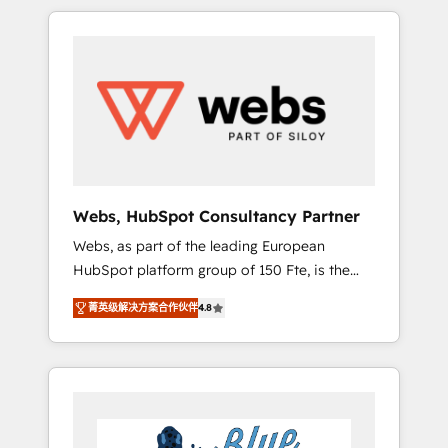
HubSpot challenges and improve user
to global brands
adoption, sales process and marketing
results. Services 📚 Onboarding your team to
HubSpot for the first time 🔧 Designing and
optimising your HubSpot set-up for better
results 🌐 Website design and build using
HubSpot 🔌 Integrating HubSpot with other
systems 🎓 Training your teams to be
HubSpot pros 📊 Lead generation services
Webs, HubSpot Consultancy Partner
using HubSpot Why us? - SIX HubSpot
Webs, as part of the leading European
Accreditations - awarded by HubSpot after a
HubSpot platform group of 150 Fte, is the
rigorous process for CRM, Solutions
trusted Elite HubSpot CRM Partner offering
Architecture, Onboarding , Data Migration,
菁英级解决方案合作伙伴
4.8
you a roadmap on maximizing EBITDA and
Custom Integration & Platform Enablement -
achieving Commercial Excellence. With our
Onboarded over 500 businesses to HubSpot
targeted processes, we strengthen your
-Top 1% of partners worldwide -In-house
digital transformation and minimize costs. As
team of 25+ experts Contact us today to help
HubSpot's Advanced Accredited CRM
you get more from your investment in
Implementation partner, we provide
HubSpot. www.bbdboom.com