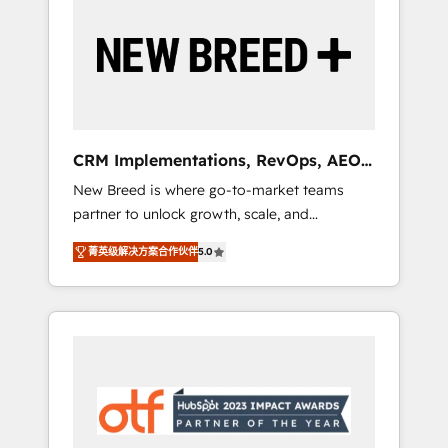
Implementation & Integration - Seamless
migrations and system integrations powered
by Globalia’s technical development team. -
19 HubSpot-certified trainers to drive
platform adoption. 📈 Revenue Generation -
Full-funnel marketing and high-performance
advertising via Point Success Media. - Expert
CRM Implementations, RevOps, AEO
deployment of Breeze AI and custom agents
+ Web, Demand Gen
New Breed is where go-to-market teams
to automate growth. 🏆 Elite Excellence - 8
partner to unlock growth, scale, and
platform accreditations and deep HIPAA-
transformation. We help companies activate
compliance expertise. - A team of 250+
菁英级解决方案合作伙伴
5.0
HubSpot’s AI-powered customer platform
experts dedicated to your resilient growth.
and operationalize HubSpot’s Loop
Marketing framework through expert-led
services, smart agents, and purpose-built
apps, tailored to your business. Together, we
unlock results, fast. ⚙️CRM & RevOps: Align all
Hubs to your buyer journey for clean data,
scalability, & reporting. 🎯Demand Gen &