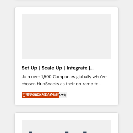
Agency of the Year 🏆2015 Became the 5th
it all (and with great results)! In short, our
Agency to reach Diamond 🏆2014 HubSpot
services include: - HubSpot consultancy:
COS Performance Award 🏆2014 HubSpot
onboarding, training, data migration -
COS Design Award 🏆2013 HubSpot
HubSpot development: websites, custom
Marketplace Provider of the Year 🏆2011
modules, integrations - Marketing & sales
Became a HubSpot Partner 📆Founded in
solutions: digital marketing, advertising,
1997
campaigns, content and design We connect
people, data and technology to improve
customer experiences. With our bright
Set Up | Scale Up | Integrate |
people, exciting ideas and can-do mentality,
HubSnacks FlexPlan
Join over 1,500 Companies globally who've
we ensure revenue growth on a daily basis.
chosen HubSnacks as their on-ramp to
So tell us your challenge; our passionate and
HubSpot since 2014 Simple pay-as-you-go
growth driven team of 100+ experts is ready
菁英级解决方案合作伙伴
4.9
plans that accelerate value... 1️⃣ Set Up |
for you! Driving digital growth |
Onboarding New or Check-fixing existing
www.brightdigital.com
HubSpot portals 2️⃣ Scale Up | 100% HubSpot
Task Execution... Global 24/7 ... All Experts 3️⃣
Integrate | your entire Tech Stack with