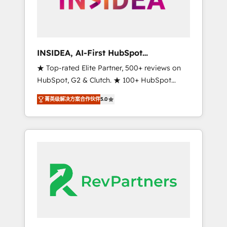
integrated marketing campaigns, & RevOps
frameworks that fuel long-term success We
connect the entire customer lifecycle through
seamless integrations, ensure long-term
INSIDEA, AI-First HubSpot
adoption with change-management
Onboarding & RevOps
★ Top-rated Elite Partner, 500+ reviews on
programs, and align marketing, sales, and
HubSpot, G2 & Clutch. ★ 100+ HubSpot
service to drive sustainable growth With 6
Certified Experts & Trainers across the team
key HubSpot accreditations and experience
菁英级解决方案合作伙伴
5.0
★ 1,500+ implementations across five
across hundreds of organizations in dozens
continents ★ AI-First, RevOps-led,
of industries, there’s a good chance one of
Onboarding obsessed ★ Company of the
our globally integrated teams has worked
Year 2024/25 INSIDEA helps growing
with clients just like you Let’s explore
companies turn HubSpot into a revenue
whether S2 is the partner you’ve been
engine. We onboard your team, migrate your
looking for...and get your next big initiative
data, and build AI-powered workflows that
moving!
drive adoption from week one, in your time
zone. What we do ➤ Onboarding: Live in
weeks, with workflows built around your
business, not a template. ➤ Migration: Move