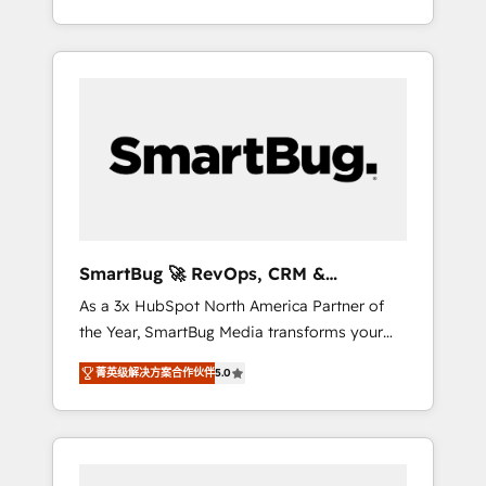
at scale. From predictive intelligence to
OS) to align your leadership and engineer a
conversational AI, we turn data into action
portal that drives predictable revenue
and automation into competitive advantage.
velocity. 🚀 GTM Strategy & Alignment
✦ 150+ implementations ✦ 100+
Workshops & Sprints: Identify "Valleys of
certifications ✦ 7 accreditations
Death" stalling growth. Fix your ICP, Math,
and Story to stop "accelerating a mess." ⚙️
Elite Engineering & AI Scalable Architecture:
Zero-technical-debt setup across all Hubs,
validated by our 7 HubSpot Accreditations.
AI-Powered RevOps: Breeze AI, custom AI
SmartBug 🚀 RevOps, CRM &
agents, and high-integrity migrations for total
Integration Experts
As a 3x HubSpot North America Partner of
reporting clarity. Security & Compliance: SOC
the Year, SmartBug Media transforms your
2 Type I and HIPAA attested for enterprise-
customer lifecycle into a revenue engine. Our
grade data security. 🏆 Why Bluleadz? GTM
菁英级解决方案合作伙伴
5.0
unified ecosystem includes specialized
OS Partner | 16+ Years Experience | 1,000+
divisions Globalia (AI & Software) and Point
Five-Star Reviews
Success Media (Paid Media), making this the
official home for all three brands. 🔄