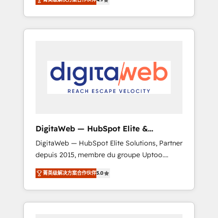
industries. With 150+ HubSpot-certified
experts, we deliver scalable solutions to
complex GTM and RevOps challenges. Our
Expertise 🔹 Onboarding & Implementation:
Accredited HubSpot Partner, ensuring
smooth setup tailored to your GTM motion.
🔹 Migrations: Move from other CRMs to
HubSpot without data loss or downtime. 🔹
RevOps Strategy: Align teams, processes, and
data to drive revenue efficiency. 🔹
Integrations: Connect HubSpot with your tech
DigitaWeb — HubSpot Elite &
stack for better adoption. 🔹 Custom
Intégrations ERP
DigitaWeb — HubSpot Elite Solutions, Partner
Solutions: Build tailored apps, workflows, and
depuis 2015, membre du groupe Uptoo.
configurations. We are SOC 2 Type II and ISO
Nous aidons les ETI et PME B2B à unifier
27001 certified, reinforcing our commitment
菁英级解决方案合作伙伴
5.0
Marketing, Ventes et Service sur HubSpot
to data security and compliance. At
grâce à la Revenue Architecture : alignement
OneMetric, we help revenue teams focus on
des équipes, pipeline prévisible, croissance
the OneMetric that matters most: revenue.
mesurable. 🔌 Intégrations complexes : ERP