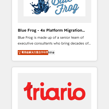
expertise to drive your business forward.
Since 2015 we are fully dedicated to
HubSpot and with an experienced team
(50+), we work with reputable companies in
B2B sectors such as manufacturing, SaaS and
Blue Frog - 4x Platform Migration
business services. We prepare a customized
Award Winner
Blue Frog is made up of a senior team of
business case that demonstrates the value
executive consultants who bring decades of
and impact of your digital transformation,
relevant, real world experience to our client
including a detailed financial rationale with a
菁英级解决方案合作伙伴
5.0
engagements. "Blue Frog is a top, trusted
focus on ROI and TCO. As a trusted extension
partner in HubSpot's ecosystem for a reason.
of your team, we believe in the power of
Their team brings over a decade of
partnership. Together, we embark on a
experience to the table, along with deep
transformational journey that sets your
knowledge of the HubSpot platform and
business up for long-term success. Unlock
strategies for driving growth. They are
your business. If not now, when?
committed to helping our customers grow
and finding solutions that fit their unique
business needs. We are thrilled to have Blue
Frog in the HubSpot ecosystem leading the