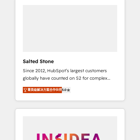
Salted Stone
Since 2012, HubSpot’s largest customers
globally have counted on S2 for complex
migrations, change management, systems
菁英级解决方案合作伙伴
5.0
integration, and creative solutions that
deliver measurable impact and transform
brand experiences As one of the few full-
service creative agencies in the HubSpot
ecosystem, we blend strategy, technology, &
award-winning design to build scalable,
globally regionalized HubSpot websites,