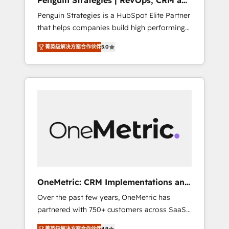
Penguin Strategies | RevOps, CRM and
Pas pour remplacer l'humain, mais pour
AI
Penguin Strategies is a HubSpot Elite Partner
l'augmenter. Chez Ideagency, nous
that helps companies build high performing
accompagnons cette transformation. D'abord
revenue operations across complex sales
les fondations : des données unifiées, des
菁英级解决方案合作伙伴
5.0
cycles, multi system environments and global
processus alignés. Ensuite l'augmentation :
SaaS or manufacturing teams. Trusted by
l'IA là où elle crée de la valeur. Et surtout :
leading enterprises and fast growing scale
l'humain qui reste au centre. Parce que la
ups including Sony, Rapyd, Fiverr, XM Cyber,
vraie performance vient de l'intérieur. Act
Bridgepointe Technologies, EMA Design
Inside. Stand Out.
Automation and Uptive. 📊 RevOps & data
architecture 🔗 CRM migrations & End to end
integrations 🤖 AI workflows & enrichment 📘
Team enablement & company-wide adoption
We create HubSpot environments that teams
use with confidence and that leadership can
OneMetric: CRM Implementations and
rely on for scalable revenue insights.
GTM engineering
Over the past few years, OneMetric has
partnered with 750+ customers across SaaS,
fintech, healthcare, real estate, and other
菁英级解决方案合作伙伴
4.9