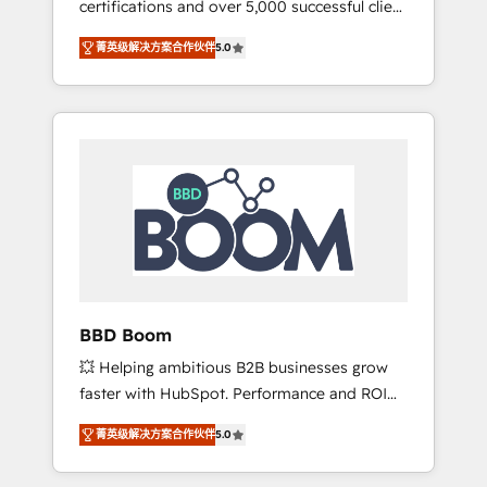
certifications and over 5,000 successful client
confidence and achieve a unified, data-
engagements, Vonazon turns marketing
driven approach to customer engagement.
菁英级解决方案合作伙伴
5.0
complexity into measurable, scalable growth.
From onboarding to enterprise-grade
campaigns, our in-house team builds scalable
strategies that drive long-term revenue. ⚙️
HubSpot Integration & Optimization •
Seamless CRM, CMS, and automation setup •
Complex platform migrations and data
cleanups • Custom APIs and third-party
integrations 📈 End-to-End Revenue
Acceleration • Lifecycle marketing and
pipeline growth programs • Sales enablement
BBD Boom
tools and CRM optimization • Retention
💥 Helping ambitious B2B businesses grow
strategies with customer journey mapping 🏅
faster with HubSpot. Performance and ROI
Elite-Level HubSpot Execution • 750+
focused. 💥 BBD Boom is the HubSpot
onboardings and 2,000+ implementations •
菁英级解决方案合作伙伴
5.0
partner that can help you to HubSpot Better.
Deep expertise across marketing, sales, and
We work with your teams to solve all your
service hubs • Built-in flexibility for startups