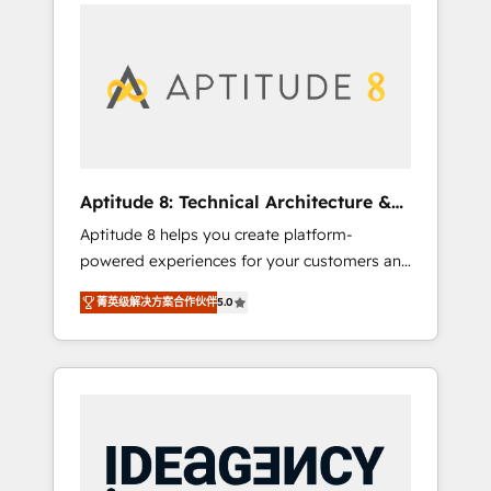
l'international, nous travaillons avec des ETI
contactez notre équipe pour un échange
ambitieuses, des grands groupes voulant
dédié.
aller au-delà d’une simple transformation
digitale et des startups florissantes. Nos 3
grandes expertises sont : ➤ L’intégration de
CRM et de méthodologie RevOps pour
aligner les équipes marketing, commerciales
et support client (data migration,
Aptitude 8: Technical Architecture &
synchronisation API, audit et maintenance) ➤
Deployment
Aptitude 8 helps you create platform-
La création de sites internet de conversion
powered experiences for your customers and
qui transforment les visiteurs en
teams. We build multi-hub solutions and
opportunités d'affaires ➤ La mise en place
菁英级解决方案合作伙伴
5.0
orchestrate operations across your entire
de stratégies d'acquisition marketing (SEO,
tech stack. Aptitude 8 is trusted by top
SEA, inbound, automatisation marketing,
brands such as Lenovo, Bluetooth,
ABM, IA, emailing) Informations clés : - 10 ans
International Sports Sciences Association,
d'expérience - 100+ intégrations CRM
SXSW, Notion, Soundcloud, American Nurses
HubSpot réussies - 40 experts conseil - 150
Association, Randstad, Uber Freight, and
certifications HubSpot cumulées
HubSpot itself. We have the largest technical