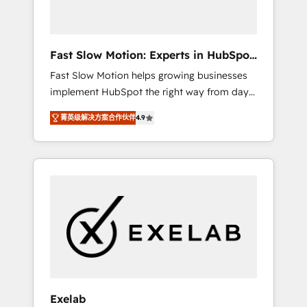
right HubSpot package for your business -
Full CRM, Marketing, and Sales Hub
implementations - Custom dashboards and
Fast Slow Motion: Experts in HubSpot
reporting - Workflow automation and data
& Salesforce
Fast Slow Motion helps growing businesses
clean-up - Sales enablement and team
implement HubSpot the right way from day
training - Ongoing optimisation and RevOps
one — with the flexibility to scale as
support Based in Leeds and London, we
菁英级解决方案合作伙伴
4.9
complexity increases. Highly certified in both
partner with SMEs across the UK who are
HubSpot and Salesforce, we bring deep
ready to turn HubSpot into the growth
experience in CRM implementation,
engine it’s meant to be.
integrations, and data migration across
modern business systems. Built to serve
growing mid-market and enterprise
organizations, our team combines strong
technical execution with real business
perspective. Many of our consultants have
scaled businesses themselves, giving us a
practical understanding of what owners and
Exelab
operators need as their systems, data, and