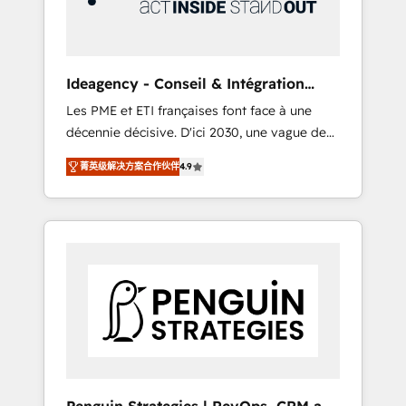
consulting team of any HubSpot partner and
expertise across operational strategy,
business-first process building, system
integration, custom development, and
Ideagency - Conseil & Intégration
extensibility. When you work with Aptitude 8,
HubSpot
Les PME et ETI françaises font face à une
you get a team – not an individual – with
décennie décisive. D'ici 2030, une vague de
embedded consulting, strategy,
consolidation va recomposer le marché.
development, and project management. We
菁英级解决方案合作伙伴
4.9
Seules survivront les entreprises qui auront
have 100% US-based, FTE team members.
réussi leur transformation. Le problème ?
We offer project-based and managed
58% des dirigeants savent que l'IA est vitale
services engagements that include new
pour leur survie. Mais 57% n'ont aucune
HubSpot implementations, migrations from
stratégie. Et 43% ne maîtrisent même pas
other platforms, systems integration,
leurs données. C'est le paradoxe français :
extensibility, custom development, and
conscience totale, action nulle. La solution
ongoing RevOps support.
s'appelle l'Entreprise Augmentée. Ce n'est pas
une entreprise qui utilise l'IA. C'est une
organisation qui a réussi la symbiose entre
l'expertise humaine et l'intelligence artificielle.