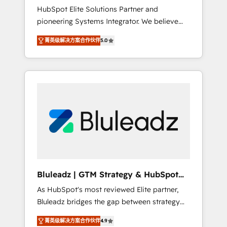
HubSpot Elite Solutions Partner and
processes evolve. Since 2014, we’ve
pioneering Systems Integrator. We believe
supported 1,400+ clients across a wide range
technology should serve business strategy,
of industries, including healthcare, software,
菁英级解决方案合作伙伴
5.0
not the other way around. Every engagement
B2B services, manufacturing, financial
begins with clear objectives, customer
services and more. Whether clients are new
journey mapping, and measurable KPIs. Only
to HubSpot or expanding into more
then we architect solutions. The question is
advanced use cases, we focus on delivering
never which features to activate, but which
clean, scalable, AI-ready systems that create
outcomes to deliver. -SYSTEM INTEGRATION-
long-term value and a consistently strong
Connectors, workflows, and data
client experience.
architectures that make HubSpot the
operational hub, integrated with SAP,
Microsoft Dynamics, custom ERPs, and any
enterprise platform. Proprietary apps extend
Bluleadz | GTM Strategy & HubSpot
HubSpot beyond standard configurations. -
Implementation
As HubSpot's most reviewed Elite partner,
AI-FIRST- AI across customer-facing
Bluleadz bridges the gap between strategy
operations to accelerate decisions,
and execution. We don't just "set up tools" —
streamline processes, and unlock efficiency
菁英级解决方案合作伙伴
4.9
we install the GTM Operating System (GTM