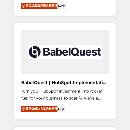
organise that complexity, so your team can
Award - Platform Migration Excellence
菁英级解决方案合作伙伴
5.0
put HubSpot to work... Welcome to our
HubSpot Impact Award - Platform Excellence
Profile! We help with: • CRM implementation,
40+ full-time HubSpot professionals. 100s of
reports, workflows, and team training • CRM
certifications and accreditations with
migration from Salesforce, Pipedrive,
HubSpot.
Dynamics and others • Technical projects
including custom API integrations • AI
governance for HubSpot-centred operations
A little about us: • Boutique 'Elite' team of 12 •
150+ clients across Sales Hub, Marketing
Hub, Service Hub, Data Hub and CMS •
ISO/IEC 27001:2022, ISO 9001:2015, and ISO
BabelQuest | HubSpot Implementation
42001:2023 certified - the AI management
& Consultancy
Turn your HubSpot investment into rocket
standard • GuardHub: our AI governance
fuel for your business to soar 🚀 We’re a
framework, built on ISO 42001 Ready for the
team of accredited HubSpot experts ready
next step? Click the 👈 '𝗖𝗼𝗻𝘁𝗮𝗰𝘁 𝗯𝘂𝘀𝗶𝗻𝗲𝘀𝘀'
菁英级解决方案合作伙伴
4.9
to help you. We can implement the platform
button to get in touch (𝘸𝘦'𝘳𝘦 𝘴𝘶𝘱𝘦𝘳
into complex business environments,
𝘳𝘦𝘴𝘱𝘰𝘯𝘴𝘪𝘷𝘦)
optimise what you've got and make sure you