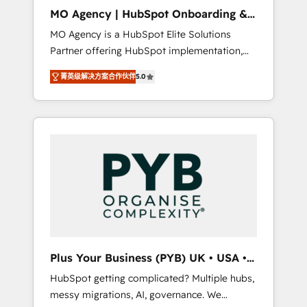
cleanup, and implementation. - Pre-built and
MO Agency | HubSpot Onboarding &
custom integrations across your full tech
Implementation
MO Agency is a HubSpot Elite Solutions
stack. - Custom object setup, CMS builds, and
Partner offering HubSpot implementation,
full-funnel automation. - Dashboards,
marketing automation, CRM and RevOps
lifecycle campaigns, and lead nurturing
菁英级解决方案合作伙伴
5.0
consulting, B2B SEO, paid media, content
sequences. - Cross-hub setup across
marketing, AEO and GEO (AI search
Marketing, Sales, Operations, and Service
optimisation), and HubSpot Content Hub
Hubs. - Ongoing optimization, managed
and WordPress development. We work with
support, and scalable retainers. Let’s make
enterprise and growth-led companies across
HubSpot your most powerful growth engine.
technology, professional services, financial
Built to convert, scale, and drive results.
services and industrial sectors. Offices in
Johannesburg, Cape Town, Dubai & London.
500+ HubSpot CRM implementations
delivered. AI visibility coverage across
ChatGPT, Claude, Perplexity, Gemini and
Plus Your Business (PYB) UK • USA •
Google AI Overviews. HubSpot Impact Award
Europe
HubSpot getting complicated? Multiple hubs,
- Customer First HubSpot Impact Award -
messy migrations, AI, governance. We
Integrations Innovation HubSpot Impact