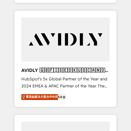
specialize in both strategic RevOps planning
and hands-on technical execution - building
the operational foundation companies need
to thrive. Industries we specialize in: -
Manufacturing - Healthcare - Financial
Services - Managed IT (MSP) - Franchises -
Professional Services - And more! How we
help: ✔️ Full HubSpot implementations and
portal optimization ✔️ Data migrations, CRM
architecture, and reporting foundations ✔️
AVIDLY 🇬🇧🇫🇮🇸🇪🇩🇰🇺🇸🇨🇦🇳🇴
Custom integrations and workflow
🇩🇪🇦🇺🇳🇿
HubSpot’s 5x Global Partner of the Year and
automation ✔️ User adoption programs,
2024 EMEA & APAC Partner of the Year. The
training, and enablement Through project-
world’s most experienced and fully
based engagements and ongoing RevOps
菁英级解决方案合作伙伴
5.0
accredited HubSpot Solutions Partner. 🚀
partnerships, we guide organizations through
With 2,750+ HubSpot projects delivered and
the revenue maturity model - delivering the
370+ specialists across EMEA, APAC and NAM,
right improvements at the right time so
we de-risk complex CRM programmes and
operations evolve strategically and
accelerate ROI across every HubSpot Hub. 🧭
sustainably as the business grows.