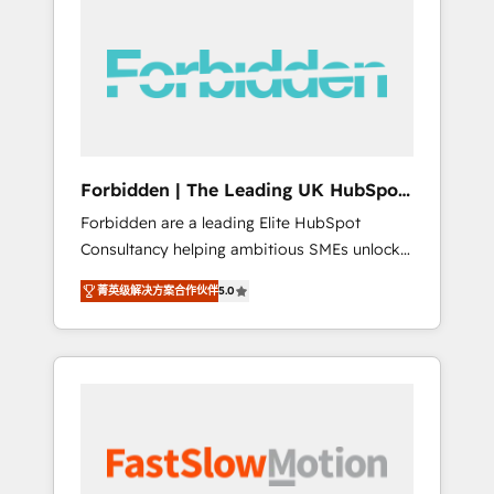
(Divalto, Sage X3, Cegid, Pennylane,
Dynamics..), VOIP (Aircall, Ringover, Modjo),
Shopify, Oneflow. 💻 Développements
custom : CRM UI Extensions (React),
Serverless Node.js, Custom Objects, thèmes
HubL, agents IA & Breeze AI. 🎯 Secteurs :
Industrie, Distribution B2B, SaaS, Services
Forbidden | The Leading UK HubSpot
B2B, Immobilier, Viticulture, Finance. 🚀 Nos
Consultancy
Forbidden are a leading Elite HubSpot
livrables : migration sécurisée,
Consultancy helping ambitious SMEs unlock
implémentation Marketing + Sales + Service
the full potential of HubSpot. Too many
Hub, synchronisation ERP ↔ HubSpot temps
菁英级解决方案合作伙伴
5.0
businesses invest in HubSpot but never see
réel, formation équipes. 🏆 +350 projets
the ROI they expected due to poor adoption,
livrés. Accrédités HubSpot CRM
messy data, and disconnected teams getting
Implementation, Data Migration & Custom
in the way. That’s where we come in. We
Integration. 📩 Parlons de votre projet →
partner with scaling businesses across the UK
digitaweb.com
to design, implement, and optimise HubSpot
so it actually drives revenue, not just reports
on it. Our services include: - Choosing the