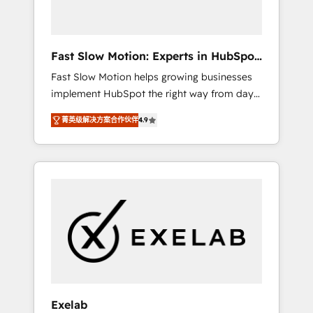
right HubSpot package for your business -
Full CRM, Marketing, and Sales Hub
implementations - Custom dashboards and
Fast Slow Motion: Experts in HubSpot
reporting - Workflow automation and data
& Salesforce
Fast Slow Motion helps growing businesses
clean-up - Sales enablement and team
implement HubSpot the right way from day
training - Ongoing optimisation and RevOps
one — with the flexibility to scale as
support Based in Leeds and London, we
菁英级解决方案合作伙伴
4.9
complexity increases. Highly certified in both
partner with SMEs across the UK who are
HubSpot and Salesforce, we bring deep
ready to turn HubSpot into the growth
experience in CRM implementation,
engine it’s meant to be.
integrations, and data migration across
modern business systems. Built to serve
growing mid-market and enterprise
organizations, our team combines strong
technical execution with real business
perspective. Many of our consultants have
scaled businesses themselves, giving us a
practical understanding of what owners and
Exelab
operators need as their systems, data, and