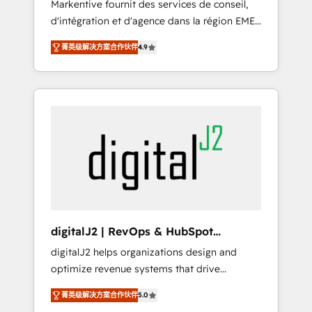
Markentive fournit des services de conseil,
recommendations to maximize conversions!
d'intégration et d'agence dans la région EMEA
OTF is an Elite Partner (top 1% of 6,500+
et North America. Avec plus de 115 experts en
Partners) and was named 2023 HubSpot
菁英级解决方案合作伙伴
4.9
marketing automation, Growth, Revops, CRM
Partner of the Year 💥 Trusted by 2,500+
et webdesign. Markentive is both a
companies to help them scale and close
consulting firm, a digital agency and an
more business, by using HubSpot (the right
integrator. With over 115 experts in marketing
way). ⭐️ Here's more info:
automation, growth, revops, CRM and
www.onthefuze.com/hubspot-admin Contact
webdesign (We focus on EMEA - USA
us to learn more!
customers).
digitalJ2 | RevOps & HubSpot
Implementations
digitalJ2 helps organizations design and
optimize revenue systems that drive
scalable, predictable growth. As a triple-
菁英级解决方案合作伙伴
5.0
accredited HubSpot Solutions Partner, we