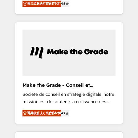
🪴 - Sales Hub: More implementations than
菁英级解决方案合作伙伴
4.9
avec d’autres outils (ERP, téléphonie, etc.) •
any other Partner 💻 - Migrations: We convert
Alignement des équipes grâce à un outil et
Salesforce addicts to HubSpot evangelists 🧡
des données partagées • Amélioration de la
Don't hire a marketing agency for an Ops
collecte et de l’analyse des données pour des
problem. Don't hire a technical agency for a
décisions éclairées • Optimisation de
growth problem. Hire a partner built to solve
l’efficacité et de la productivité des équipes
both.
Notre équipe de 30 consultants certifiés
HubSpot aborde chaque projet avec un
engagement total, alignant processus métiers
et technologie, et guidant vos équipes à
travers le changement, tout en centrant vos
Make the Grade - Conseil et
objectifs d’entreprise. Grâce à une
intégrateur HubSpot
Société de conseil en stratégie digitale, notre
méthodologie éprouvée auprès de plus de
mission est de soutenir la croissance des
400 clients, nous comprenons rapidement
entreprises B2B à travers l’acquisition de
vos enjeux et intégrons parfaitement
菁英级解决方案合作伙伴
4.9
nouveaux clients, l'intégration CRM et le
HubSpot dans votre organisation. Pour toute
développement des revenus auprès de vos
question technique ou besoin de
comptes existants. En France et à
structuration de votre projet HubSpot,