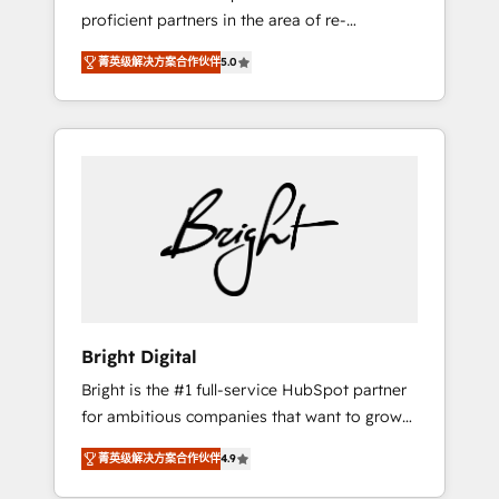
proficient partners in the area of re-
platforming, website design & development.
菁英级解决方案合作伙伴
5.0
We specialize in multi-hub implementations
for mid-market & enterprise companies. We
are woman-owned, powered by coffee, and
we ❤️ dogs. We produce award-winning work
for our clients. 🏆2023 Technical Expertise
Impact Award 🏆2022 Technical Expertise
Impact Award 🏆2022 Platform Migration
Excellence Impact Award 🏆2020 Elite
Solutions Partner 🏆2019 Integrations
HubSpot Impact Award 🏆2019 Marketing
Enablement HubSpot Impact Award 🏆2018
Bright Digital
Website Design HubSpot Impact Award 🏆
Bright is the #1 full-service HubSpot partner
2017 Website Design HubSpot Impact Award
for ambitious companies that want to grow
🏆2016 Growth-Driven Design Agency of the
smarter. From HubSpot onboarding, to
Year 🏆2016 Sales Enablement HubSpot
菁英级解决方案合作伙伴
4.9
training, from developing a new website to
Impact Award 🏆2015 Growth-Driven Design
lead generation and digital marketing; we do