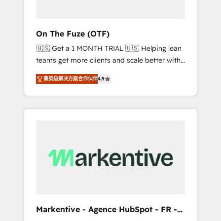
ABM: Drive pipeline with inbound, ABM, AEO,
SEO, & paid media. 👩‍💻Web Design: Build
high-performing websites with UX,
On The Fuze (OTF)
messaging, & conversion strategy that drive
🇺🇸 Get a 1 MONTH TRIAL 🇺🇸 Helping lean
results. 🤖AI Strategy: Activate Breeze Agents,
teams get more clients and scale better with
configure HubSpot AI, & maximize AEO with
our HubSpot Consulting & 'Done For You'
tailored AI services. 🧩Integrations: Extend
菁英级解决方案合作伙伴
4.9
Services. 🚀 Who We Work With 🚀 We help
HubSpot with custom integrations, hosting, &
lean, growing companies: - Win more
maintenance.
business - Reduce no-shows - Improve lead
& deal conversion rates - Scale with less
headcount ...by using HubSpot's full
capabilities. 🤓 What do you get? 🤓 Our
client's are too busy to learn the ins-and-outs
of HubSpot. We give you a Personal
Consultant + Tech Team to handle the heavy
lifting of mapping out AND building your
ideal system. + Get best practices and 'don't
Markentive - Agence HubSpot - FR -
know what you don't know'
EN