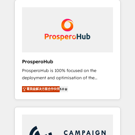
we are part of the most certified Canadian
integrando estrategia, tecnología y procesos
agencies, and we both hold Onboarding
comerciales para potenciar resultados reales.
Accreditations. Based in Canada (coast to
Nos caracterizamos por combinar excelencia
coast), our services are offered in both
técnica con una mirada estratégica a largo
English & French.
plazo.
ProsperoHub
ProsperoHub is 100% focused on the
deployment and optimisation of the
HubSpot CRM platform. Our highly
菁英级解决方案合作伙伴
5.0
experienced team of solutions experts will
ensure that you achieve maximum adoption
and ROI from your HubSpot investment. Use
our extensive HubSpot, sales, marketing,
service and integrations expertise to lead
your team on their HubSpot journey, design