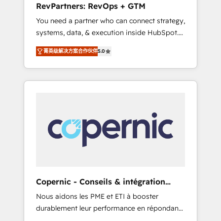
RevPartners: RevOps + GTM
from any legacy CRM. Zero downtime, full
You need a partner who can connect strategy,
data integrity. ➤ Implementation: Configure
systems, data, & execution inside HubSpot.
HubSpot to run your revenue process. Sales,
We bridge the gap where most agencies fall
marketing, and service wired together. ➤ AI
菁英级解决方案合作伙伴
5.0
short by combining GTM strategy with
and Integrations: Layer Breeze AI, custom
technical execution to solve the right
agents, and APIs to remove manual work. ➤
problem with the right solution. As the only
Ongoing Management: Monthly tune-ups,
firm in the world to hold Elite Partner
feature rollouts, adoption coaching. Buying
Accreditations with both HubSpot and Clay,
HubSpot, switching to it, or reviving a stale
our clients gain a unique advantage in CRM
portal? We are built for the work.
architecture, pipeline generation, data
intelligence, and go-to-market execution.
Why B2B Businesses Choose RP: - Secure:
Soc2 compliant 🛡️ - Pricing: Implementations
starting at $1,5k 💵 - Speed: Launch in 14
Copernic - Conseils & intégration
days ⚡ - Global: 75+ RPers across five
HubSpot
Nous aidons les PME et ETI à booster
continents 🌐 - Scale: Largest organically
durablement leur performance en répondant
grown & fastest tiering Elite HubSpot Partner
aux vrais défis : • Intégration de HubSpot