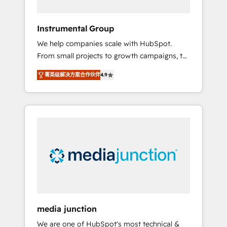
HubSpot Theme Challenge 2021 🌟
INBOUND’19 HubSpot Rising Star Why us?
Instrumental Group
Harnessing the full potential of the powerful
We help companies scale with HubSpot.
HubSpot CRM. ✔️A team of HubSpot experts
From small projects to growth campaigns, to
backed by over 10+ years of HubSpot
CRM and websites. Hire an agency that's
experience ✔️Flexible pricing models —
菁英级解决方案合作伙伴
4.9
experienced in every inch of HubSpot and
Hourly-fee (assigned one Dedicated
willing to work hand-in-hand with your team
HubSpot Admin); Monthly-fee (HubSpot
to simplify the complex and build a better
Admin + Project Manager); and Fixed Project
experience for your team and customers.
Cost (as per requirement). ✔️Helped over
25,000+ customers so far with our HubSpot
solutions. ✔️Bespoke apps & on-demand
bundle services. Connect with us today!
media junction
We are one of HubSpot's most technical &