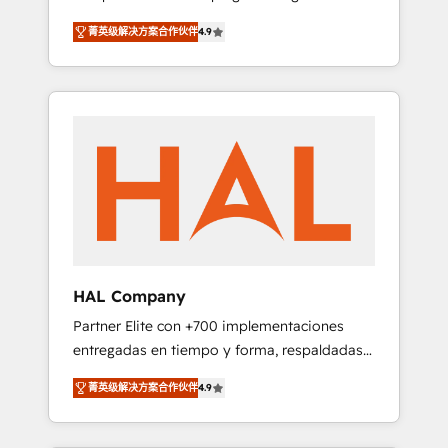
strategies by leveraging technologies and
design Let’s turn your CRM into your growth
菁英级解决方案合作伙伴
4.9
automating their marketing and sales
engine!
processes to generate growth. Our offer
spans from Strategy to Operations. We
specialize in CRM onboarding and
implementation, web design, sales &
marketing automation, and digital marketing.
With extensive experience working with tech
companies and manufacturers since 2002,
we are committed to empowering our clients
and developing their autonomy. Get to grips
with HubSpot through guided
HAL Company
implementation and seamless integration of
Partner Elite con +700 implementaciones
the CRM platform into your digital
entregadas en tiempo y forma, respaldadas
ecosystem. Would you like support in
por 6 acreditaciones de HubSpot y un
deploying your inbound marketing strategy?
菁英级解决方案合作伙伴
4.9
equipo de 6 Certified Trainers avalados por
We'll provide support tailored to your needs
HubSpot Academy. Acompañamos a las
and sales objectives. With 125+ certifications,
empresas en cada etapa de su crecimiento