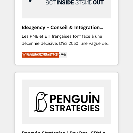
consulting team of any HubSpot partner and
expertise across operational strategy,
business-first process building, system
integration, custom development, and
Ideagency - Conseil & Intégration
extensibility. When you work with Aptitude 8,
HubSpot
Les PME et ETI françaises font face à une
you get a team – not an individual – with
décennie décisive. D'ici 2030, une vague de
embedded consulting, strategy,
consolidation va recomposer le marché.
development, and project management. We
菁英级解决方案合作伙伴
4.9
Seules survivront les entreprises qui auront
have 100% US-based, FTE team members.
réussi leur transformation. Le problème ?
We offer project-based and managed
58% des dirigeants savent que l'IA est vitale
services engagements that include new
pour leur survie. Mais 57% n'ont aucune
HubSpot implementations, migrations from
stratégie. Et 43% ne maîtrisent même pas
other platforms, systems integration,
leurs données. C'est le paradoxe français :
extensibility, custom development, and
conscience totale, action nulle. La solution
ongoing RevOps support.
s'appelle l'Entreprise Augmentée. Ce n'est pas
une entreprise qui utilise l'IA. C'est une
organisation qui a réussi la symbiose entre
l'expertise humaine et l'intelligence artificielle.