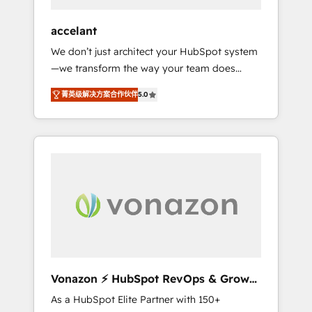
offices and consulting teams in the UK, USA,
Canada, Germany, France, Belgium,
accelant
Singapore, and South Africa. Certified
We don’t just architect your HubSpot system
compliant with ISO/IEC 27001:2022 and ISO
—we transform the way your team does
9001:2015 across all seven international
business. As an Elite HubSpot Solutions
offices and 175+ employees.
菁英级解决方案合作伙伴
5.0
Partner, we specialize in creating tailored,
end-to-end CRM solutions that accelerate
growth, improve operational efficiency, and
ensure faster time to value on HubSpot.
What sets us apart? Our people-centric
approach. From day one, our team takes the
time to deeply understand your unique
needs, crafting custom strategies that deliver
impactful results. Our mission is to empower
you to unlock HubSpot’s full potential—faster.
Through expert training, unmatched
Vonazon ⚡ HubSpot RevOps & Growth
responsiveness, and ongoing support, we
Strategy Experts
As a HubSpot Elite Partner with 150+
equip your team to adopt new systems with