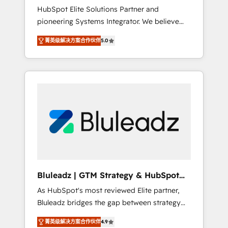
HubSpot Elite Solutions Partner and
processes evolve. Since 2014, we’ve
pioneering Systems Integrator. We believe
supported 1,400+ clients across a wide range
technology should serve business strategy,
of industries, including healthcare, software,
菁英级解决方案合作伙伴
5.0
not the other way around. Every engagement
B2B services, manufacturing, financial
begins with clear objectives, customer
services and more. Whether clients are new
journey mapping, and measurable KPIs. Only
to HubSpot or expanding into more
then we architect solutions. The question is
advanced use cases, we focus on delivering
never which features to activate, but which
clean, scalable, AI-ready systems that create
outcomes to deliver. -SYSTEM INTEGRATION-
long-term value and a consistently strong
Connectors, workflows, and data
client experience.
architectures that make HubSpot the
operational hub, integrated with SAP,
Microsoft Dynamics, custom ERPs, and any
enterprise platform. Proprietary apps extend
Bluleadz | GTM Strategy & HubSpot
HubSpot beyond standard configurations. -
Implementation
As HubSpot's most reviewed Elite partner,
AI-FIRST- AI across customer-facing
Bluleadz bridges the gap between strategy
operations to accelerate decisions,
and execution. We don't just "set up tools" —
streamline processes, and unlock efficiency
菁英级解决方案合作伙伴
4.9
we install the GTM Operating System (GTM