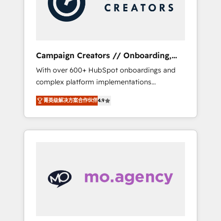
and implement your processes and skilfully
bring your revenue infrastructure to life. Our
collaborative approach keeps you in control
whilst we plan and support the route to your
revenue goals. We have successfully
Campaign Creators // Onboarding,
supported over 500 organisations with
CRM Migration
With over 600+ HubSpot onboardings and
HubSpot implementation, optimisation,
complex platform implementations
training, and adoption assurance. Our tried
delivered, CC is the go-to Elite Solutions
and tested Roadmap methodology will
菁英级解决方案合作伙伴
4.9
Partner for businesses ready to migrate,
ensure that you receive the best deployment
replatform, and scale smarter. We specialize
experience possible. Whether you are new to
in high-impact CRM and CMS migrations and
HubSpot or seeking to turn around a poor
onboarding from platforms like Salesforce,
install, our team have the change
NetSuite, Zoho, Pardot, Marketo, Microsoft
management expertise to deliver the
Dynamics, Wix, WordPress and legacy CRMs,
solutions you need.
turning fragmented systems into unified,
growth-ready HubSpot architectures that
accelerate revenue operations and
performance. - Multi-object CRM migration,