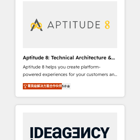
l'international, nous travaillons avec des ETI
contactez notre équipe pour un échange
ambitieuses, des grands groupes voulant
dédié.
aller au-delà d’une simple transformation
digitale et des startups florissantes. Nos 3
grandes expertises sont : ➤ L’intégration de
CRM et de méthodologie RevOps pour
aligner les équipes marketing, commerciales
et support client (data migration,
Aptitude 8: Technical Architecture &
synchronisation API, audit et maintenance) ➤
Deployment
Aptitude 8 helps you create platform-
La création de sites internet de conversion
powered experiences for your customers and
qui transforment les visiteurs en
teams. We build multi-hub solutions and
opportunités d'affaires ➤ La mise en place
菁英级解决方案合作伙伴
5.0
orchestrate operations across your entire
de stratégies d'acquisition marketing (SEO,
tech stack. Aptitude 8 is trusted by top
SEA, inbound, automatisation marketing,
brands such as Lenovo, Bluetooth,
ABM, IA, emailing) Informations clés : - 10 ans
International Sports Sciences Association,
d'expérience - 100+ intégrations CRM
SXSW, Notion, Soundcloud, American Nurses
HubSpot réussies - 40 experts conseil - 150
Association, Randstad, Uber Freight, and
certifications HubSpot cumulées
HubSpot itself. We have the largest technical