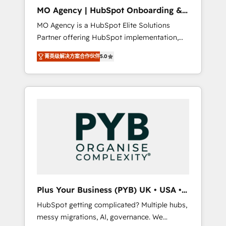
cleanup, and implementation. - Pre-built and
MO Agency | HubSpot Onboarding &
custom integrations across your full tech
Implementation
MO Agency is a HubSpot Elite Solutions
stack. - Custom object setup, CMS builds, and
Partner offering HubSpot implementation,
full-funnel automation. - Dashboards,
marketing automation, CRM and RevOps
lifecycle campaigns, and lead nurturing
菁英级解决方案合作伙伴
5.0
consulting, B2B SEO, paid media, content
sequences. - Cross-hub setup across
marketing, AEO and GEO (AI search
Marketing, Sales, Operations, and Service
optimisation), and HubSpot Content Hub
Hubs. - Ongoing optimization, managed
and WordPress development. We work with
support, and scalable retainers. Let’s make
enterprise and growth-led companies across
HubSpot your most powerful growth engine.
technology, professional services, financial
Built to convert, scale, and drive results.
services and industrial sectors. Offices in
Johannesburg, Cape Town, Dubai & London.
500+ HubSpot CRM implementations
delivered. AI visibility coverage across
ChatGPT, Claude, Perplexity, Gemini and
Plus Your Business (PYB) UK • USA •
Google AI Overviews. HubSpot Impact Award
Europe
HubSpot getting complicated? Multiple hubs,
- Customer First HubSpot Impact Award -
messy migrations, AI, governance. We
Integrations Innovation HubSpot Impact