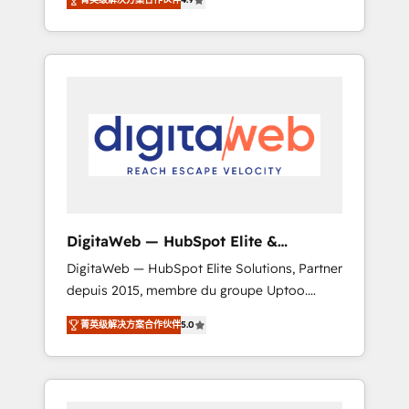
industries. With 150+ HubSpot-certified
experts, we deliver scalable solutions to
complex GTM and RevOps challenges. Our
Expertise 🔹 Onboarding & Implementation:
Accredited HubSpot Partner, ensuring
smooth setup tailored to your GTM motion.
🔹 Migrations: Move from other CRMs to
HubSpot without data loss or downtime. 🔹
RevOps Strategy: Align teams, processes, and
data to drive revenue efficiency. 🔹
Integrations: Connect HubSpot with your tech
DigitaWeb — HubSpot Elite &
stack for better adoption. 🔹 Custom
Intégrations ERP
DigitaWeb — HubSpot Elite Solutions, Partner
Solutions: Build tailored apps, workflows, and
depuis 2015, membre du groupe Uptoo.
configurations. We are SOC 2 Type II and ISO
Nous aidons les ETI et PME B2B à unifier
27001 certified, reinforcing our commitment
菁英级解决方案合作伙伴
5.0
Marketing, Ventes et Service sur HubSpot
to data security and compliance. At
grâce à la Revenue Architecture : alignement
OneMetric, we help revenue teams focus on
des équipes, pipeline prévisible, croissance
the OneMetric that matters most: revenue.
mesurable. 🔌 Intégrations complexes : ERP