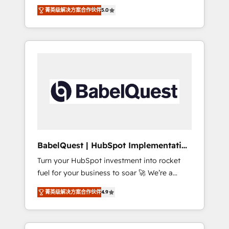
organise that complexity, so your team can
Award - Platform Migration Excellence
菁英级解决方案合作伙伴
5.0
put HubSpot to work... Welcome to our
HubSpot Impact Award - Platform Excellence
Profile! We help with: • CRM implementation,
40+ full-time HubSpot professionals. 100s of
reports, workflows, and team training • CRM
certifications and accreditations with
migration from Salesforce, Pipedrive,
HubSpot.
Dynamics and others • Technical projects
including custom API integrations • AI
governance for HubSpot-centred operations
A little about us: • Boutique 'Elite' team of 12 •
150+ clients across Sales Hub, Marketing
Hub, Service Hub, Data Hub and CMS •
ISO/IEC 27001:2022, ISO 9001:2015, and ISO
BabelQuest | HubSpot Implementation
42001:2023 certified - the AI management
& Consultancy
Turn your HubSpot investment into rocket
standard • GuardHub: our AI governance
fuel for your business to soar 🚀 We’re a
framework, built on ISO 42001 Ready for the
team of accredited HubSpot experts ready
next step? Click the 👈 '𝗖𝗼𝗻𝘁𝗮𝗰𝘁 𝗯𝘂𝘀𝗶𝗻𝗲𝘀𝘀'
菁英级解决方案合作伙伴
4.9
to help you. We can implement the platform
button to get in touch (𝘸𝘦'𝘳𝘦 𝘴𝘶𝘱𝘦𝘳
into complex business environments,
𝘳𝘦𝘴𝘱𝘰𝘯𝘴𝘪𝘷𝘦)
optimise what you've got and make sure you