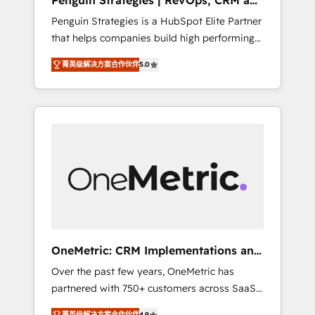
Penguin Strategies | RevOps, CRM and
Pas pour remplacer l'humain, mais pour
AI
Penguin Strategies is a HubSpot Elite Partner
l'augmenter. Chez Ideagency, nous
that helps companies build high performing
accompagnons cette transformation. D'abord
revenue operations across complex sales
les fondations : des données unifiées, des
菁英级解决方案合作伙伴
5.0
cycles, multi system environments and global
processus alignés. Ensuite l'augmentation :
SaaS or manufacturing teams. Trusted by
l'IA là où elle crée de la valeur. Et surtout :
leading enterprises and fast growing scale
l'humain qui reste au centre. Parce que la
ups including Sony, Rapyd, Fiverr, XM Cyber,
vraie performance vient de l'intérieur. Act
Bridgepointe Technologies, EMA Design
Inside. Stand Out.
Automation and Uptive. 📊 RevOps & data
architecture 🔗 CRM migrations & End to end
integrations 🤖 AI workflows & enrichment 📘
Team enablement & company-wide adoption
We create HubSpot environments that teams
use with confidence and that leadership can
OneMetric: CRM Implementations and
rely on for scalable revenue insights.
GTM engineering
Over the past few years, OneMetric has
partnered with 750+ customers across SaaS,
fintech, healthcare, real estate, and other
菁英级解决方案合作伙伴
4.9