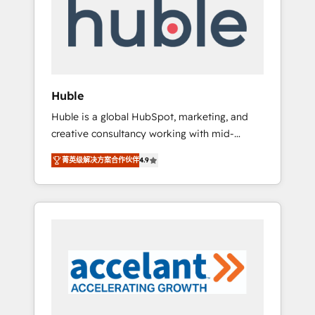
Custom Integrations Slash months from your
API Integration project... ⬅️ Click "Contact
Business" ⬅️ to access 150+ Kickstart
Integration templates that put HubSpot in
the center of your tech stack, syncing... 🛍️
Shopify or WooCommerce 💲 Stripe or
Huble
Paypal 💰 Sage or Netsuite 🤖 Google or
Huble is a global HubSpot, marketing, and
Microsoft ✍️ DocuSign or PandaDoc 🌐
creative consultancy working with mid-
Avalara or Quaderno HubSnacks holds the
market and enterprise businesses. We go
rare Advanced "Custom Integrations"
菁英级解决方案合作伙伴
4.9
beyond implementation, shaping the
Accreditation, securely sync data across... 🔄
strategy, processes, and teams that turn
any apps, in any direction. Stuck on your old
HubSpot into a genuine growth engine.
CRM..? Migrate | seamlessly off your old CRM
Named HubSpot's Global Partner of the Year
onto a clean new HubSpot portal with
in 2024, consistently ranked among their top
Advanced Website and CRM Migrations using
5 partners worldwide, and with over 15 years
our in-house "HubScrub" Tool.
in the ecosystem, Huble has built a track
record that speaks for itself. One company,
one operating model, delivering across