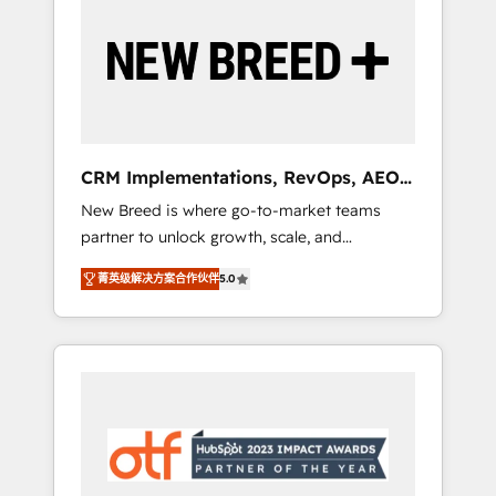
Implementation & Integration - Seamless
migrations and system integrations powered
by Globalia’s technical development team. -
19 HubSpot-certified trainers to drive
platform adoption. 📈 Revenue Generation -
Full-funnel marketing and high-performance
advertising via Point Success Media. - Expert
CRM Implementations, RevOps, AEO
deployment of Breeze AI and custom agents
+ Web, Demand Gen
New Breed is where go-to-market teams
to automate growth. 🏆 Elite Excellence - 8
partner to unlock growth, scale, and
platform accreditations and deep HIPAA-
transformation. We help companies activate
compliance expertise. - A team of 250+
菁英级解决方案合作伙伴
5.0
HubSpot’s AI-powered customer platform
experts dedicated to your resilient growth.
and operationalize HubSpot’s Loop
Marketing framework through expert-led
services, smart agents, and purpose-built
apps, tailored to your business. Together, we
unlock results, fast. ⚙️CRM & RevOps: Align all
Hubs to your buyer journey for clean data,
scalability, & reporting. 🎯Demand Gen &