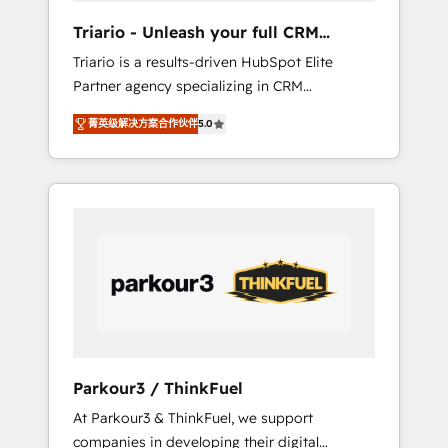
way for customers!" - Yamini Rangan, CEO of
Triario - Unleash your full CRM
HubSpot “Our experience with the team at
potential
Triario is a results-driven HubSpot Elite
Blue Frog has been nothing short of
Partner agency specializing in CRM
extraordinary. Their years of experience and
implementations & migrations, Revenue
quality of skilled staff has earned them a
菁英级解决方案合作伙伴
5.0
Operations, Custom Integrations, Custom AI
trusted reputation within the HubSpot
agents and AI-ready Website Design With
ecosystem as a reliable partner capable of
over 15 years of experience, we help
delivering remarkable experiences for our
companies bridge the gap between
most sophisticated clients.” - Brian Garvey,
marketing, sales, and customer success
VP, Solutions Partner Program, HubSpot.
through smart automation, data hygiene, and
tailored HubSpot solutions. Our clients
choose us because we blend the expertise of
a global consultancy with the care and agility
of a boutique firm. At Triario, we’re big
enough to deliver but small enough to listen.
Parkour3 / ThinkFuel
Our Services: HubSpot implementations &
At Parkour3 & ThinkFuel, we support
data migration Custom AI agents Revenue
companies in developing their digital
Operations API integrations AI-ready Website