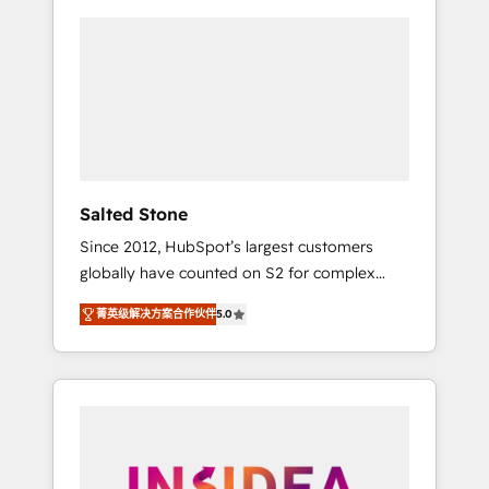
Salted Stone
Since 2012, HubSpot’s largest customers
globally have counted on S2 for complex
migrations, change management, systems
菁英级解决方案合作伙伴
5.0
integration, and creative solutions that
deliver measurable impact and transform
brand experiences As one of the few full-
service creative agencies in the HubSpot
ecosystem, we blend strategy, technology, &
award-winning design to build scalable,
globally regionalized HubSpot websites,