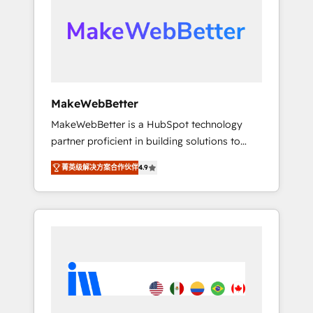
From multi-region migrations to AI-powered
automation, we turn complexity into clarity,
human at global scale. 🏆 HubSpot’s CEO
called us “the partner of the future.” Others
agree it is proof of trust built through
measurable impact.
MakeWebBetter
MakeWebBetter is a HubSpot technology
partner proficient in building solutions to
maximize the operational efficiency of
菁英级解决方案合作伙伴
4.9
HubSpot. The fastest-growing tech-enabler &
facilitator, MakeWebBetter, hands you the
blend of HubSpot expertise & eminent
solutions & integrations. Trust us to
streamline your HubSpot experience. 🚀
HubSpot Elite Partners with 10+ years of
HubSpot experience 🤝HubSpot Premier
Integration partner 🤝Google Premier Partner
2023 🌟5 HubSpot Accreditations 🌟Won