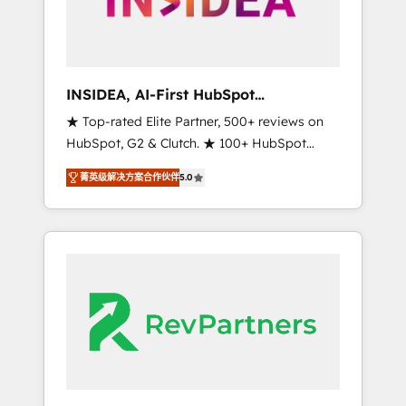
integrated marketing campaigns, & RevOps
frameworks that fuel long-term success We
connect the entire customer lifecycle through
seamless integrations, ensure long-term
INSIDEA, AI-First HubSpot
adoption with change-management
Onboarding & RevOps
★ Top-rated Elite Partner, 500+ reviews on
programs, and align marketing, sales, and
HubSpot, G2 & Clutch. ★ 100+ HubSpot
service to drive sustainable growth With 6
Certified Experts & Trainers across the team
key HubSpot accreditations and experience
菁英级解决方案合作伙伴
5.0
★ 1,500+ implementations across five
across hundreds of organizations in dozens
continents ★ AI-First, RevOps-led,
of industries, there’s a good chance one of
Onboarding obsessed ★ Company of the
our globally integrated teams has worked
Year 2024/25 INSIDEA helps growing
with clients just like you Let’s explore
companies turn HubSpot into a revenue
whether S2 is the partner you’ve been
engine. We onboard your team, migrate your
looking for...and get your next big initiative
data, and build AI-powered workflows that
moving!
drive adoption from week one, in your time
zone. What we do ➤ Onboarding: Live in
weeks, with workflows built around your
business, not a template. ➤ Migration: Move