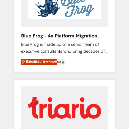
expertise to drive your business forward.
Since 2015 we are fully dedicated to
HubSpot and with an experienced team
(50+), we work with reputable companies in
B2B sectors such as manufacturing, SaaS and
Blue Frog - 4x Platform Migration
business services. We prepare a customized
Award Winner
Blue Frog is made up of a senior team of
business case that demonstrates the value
executive consultants who bring decades of
and impact of your digital transformation,
relevant, real world experience to our client
including a detailed financial rationale with a
菁英级解决方案合作伙伴
5.0
engagements. "Blue Frog is a top, trusted
focus on ROI and TCO. As a trusted extension
partner in HubSpot's ecosystem for a reason.
of your team, we believe in the power of
Their team brings over a decade of
partnership. Together, we embark on a
experience to the table, along with deep
transformational journey that sets your
knowledge of the HubSpot platform and
business up for long-term success. Unlock
strategies for driving growth. They are
your business. If not now, when?
committed to helping our customers grow
and finding solutions that fit their unique
business needs. We are thrilled to have Blue
Frog in the HubSpot ecosystem leading the