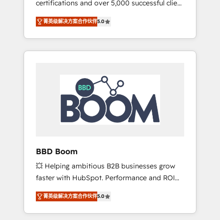
certifications and over 5,000 successful client
confidence and achieve a unified, data-
engagements, Vonazon turns marketing
driven approach to customer engagement.
菁英级解决方案合作伙伴
5.0
complexity into measurable, scalable growth.
From onboarding to enterprise-grade
campaigns, our in-house team builds scalable
strategies that drive long-term revenue. ⚙️
HubSpot Integration & Optimization •
Seamless CRM, CMS, and automation setup •
Complex platform migrations and data
cleanups • Custom APIs and third-party
integrations 📈 End-to-End Revenue
Acceleration • Lifecycle marketing and
pipeline growth programs • Sales enablement
BBD Boom
tools and CRM optimization • Retention
💥 Helping ambitious B2B businesses grow
strategies with customer journey mapping 🏅
faster with HubSpot. Performance and ROI
Elite-Level HubSpot Execution • 750+
focused. 💥 BBD Boom is the HubSpot
onboardings and 2,000+ implementations •
菁英级解决方案合作伙伴
5.0
partner that can help you to HubSpot Better.
Deep expertise across marketing, sales, and
We work with your teams to solve all your
service hubs • Built-in flexibility for startups