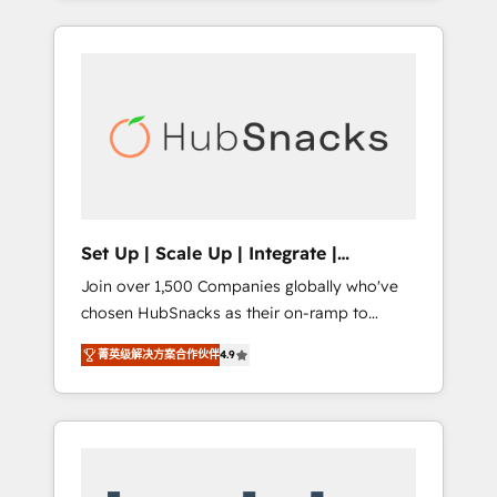
Agency of the Year 🏆2015 Became the 5th
it all (and with great results)! In short, our
Agency to reach Diamond 🏆2014 HubSpot
services include: - HubSpot consultancy:
COS Performance Award 🏆2014 HubSpot
onboarding, training, data migration -
COS Design Award 🏆2013 HubSpot
HubSpot development: websites, custom
Marketplace Provider of the Year 🏆2011
modules, integrations - Marketing & sales
Became a HubSpot Partner 📆Founded in
solutions: digital marketing, advertising,
1997
campaigns, content and design We connect
people, data and technology to improve
customer experiences. With our bright
Set Up | Scale Up | Integrate |
people, exciting ideas and can-do mentality,
HubSnacks FlexPlan
Join over 1,500 Companies globally who've
we ensure revenue growth on a daily basis.
chosen HubSnacks as their on-ramp to
So tell us your challenge; our passionate and
HubSpot since 2014 Simple pay-as-you-go
growth driven team of 100+ experts is ready
菁英级解决方案合作伙伴
4.9
plans that accelerate value... 1️⃣ Set Up |
for you! Driving digital growth |
Onboarding New or Check-fixing existing
www.brightdigital.com
HubSpot portals 2️⃣ Scale Up | 100% HubSpot
Task Execution... Global 24/7 ... All Experts 3️⃣
Integrate | your entire Tech Stack with