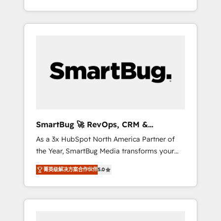
at scale. From predictive intelligence to
OS) to align your leadership and engineer a
conversational AI, we turn data into action
portal that drives predictable revenue
and automation into competitive advantage.
velocity. 🚀 GTM Strategy & Alignment
✦ 150+ implementations ✦ 100+
Workshops & Sprints: Identify "Valleys of
certifications ✦ 7 accreditations
Death" stalling growth. Fix your ICP, Math,
and Story to stop "accelerating a mess." ⚙️
Elite Engineering & AI Scalable Architecture:
Zero-technical-debt setup across all Hubs,
validated by our 7 HubSpot Accreditations.
AI-Powered RevOps: Breeze AI, custom AI
SmartBug 🚀 RevOps, CRM &
agents, and high-integrity migrations for total
Integration Experts
As a 3x HubSpot North America Partner of
reporting clarity. Security & Compliance: SOC
the Year, SmartBug Media transforms your
2 Type I and HIPAA attested for enterprise-
customer lifecycle into a revenue engine. Our
grade data security. 🏆 Why Bluleadz? GTM
菁英级解决方案合作伙伴
5.0
unified ecosystem includes specialized
OS Partner | 16+ Years Experience | 1,000+
divisions Globalia (AI & Software) and Point
Five-Star Reviews
Success Media (Paid Media), making this the
official home for all three brands. 🔄