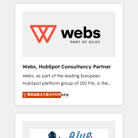
HubSpot challenges and improve user
to global brands
adoption, sales process and marketing
results. Services 📚 Onboarding your team to
HubSpot for the first time 🔧 Designing and
optimising your HubSpot set-up for better
results 🌐 Website design and build using
HubSpot 🔌 Integrating HubSpot with other
systems 🎓 Training your teams to be
HubSpot pros 📊 Lead generation services
Webs, HubSpot Consultancy Partner
using HubSpot Why us? - SIX HubSpot
Webs, as part of the leading European
Accreditations - awarded by HubSpot after a
HubSpot platform group of 150 Fte, is the
rigorous process for CRM, Solutions
trusted Elite HubSpot CRM Partner offering
Architecture, Onboarding , Data Migration,
菁英级解决方案合作伙伴
4.8
you a roadmap on maximizing EBITDA and
Custom Integration & Platform Enablement -
achieving Commercial Excellence. With our
Onboarded over 500 businesses to HubSpot
targeted processes, we strengthen your
-Top 1% of partners worldwide -In-house
digital transformation and minimize costs. As
team of 25+ experts Contact us today to help
HubSpot's Advanced Accredited CRM
you get more from your investment in
Implementation partner, we provide
HubSpot. www.bbdboom.com