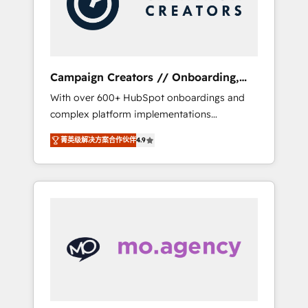
and implement your processes and skilfully
bring your revenue infrastructure to life. Our
collaborative approach keeps you in control
whilst we plan and support the route to your
revenue goals. We have successfully
Campaign Creators // Onboarding,
supported over 500 organisations with
CRM Migration
With over 600+ HubSpot onboardings and
HubSpot implementation, optimisation,
complex platform implementations
training, and adoption assurance. Our tried
delivered, CC is the go-to Elite Solutions
and tested Roadmap methodology will
菁英级解决方案合作伙伴
4.9
Partner for businesses ready to migrate,
ensure that you receive the best deployment
replatform, and scale smarter. We specialize
experience possible. Whether you are new to
in high-impact CRM and CMS migrations and
HubSpot or seeking to turn around a poor
onboarding from platforms like Salesforce,
install, our team have the change
NetSuite, Zoho, Pardot, Marketo, Microsoft
management expertise to deliver the
Dynamics, Wix, WordPress and legacy CRMs,
solutions you need.
turning fragmented systems into unified,
growth-ready HubSpot architectures that
accelerate revenue operations and
performance. - Multi-object CRM migration,