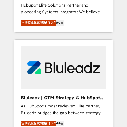
HubSpot Elite Solutions Partner and
processes evolve. Since 2014, we’ve
pioneering Systems Integrator. We believe
supported 1,400+ clients across a wide range
technology should serve business strategy,
of industries, including healthcare, software,
菁英级解决方案合作伙伴
5.0
not the other way around. Every engagement
B2B services, manufacturing, financial
begins with clear objectives, customer
services and more. Whether clients are new
journey mapping, and measurable KPIs. Only
to HubSpot or expanding into more
then we architect solutions. The question is
advanced use cases, we focus on delivering
never which features to activate, but which
clean, scalable, AI-ready systems that create
outcomes to deliver. -SYSTEM INTEGRATION-
long-term value and a consistently strong
Connectors, workflows, and data
client experience.
architectures that make HubSpot the
operational hub, integrated with SAP,
Microsoft Dynamics, custom ERPs, and any
enterprise platform. Proprietary apps extend
Bluleadz | GTM Strategy & HubSpot
HubSpot beyond standard configurations. -
Implementation
As HubSpot's most reviewed Elite partner,
AI-FIRST- AI across customer-facing
Bluleadz bridges the gap between strategy
operations to accelerate decisions,
and execution. We don't just "set up tools" —
streamline processes, and unlock efficiency
菁英级解决方案合作伙伴
4.9
we install the GTM Operating System (GTM