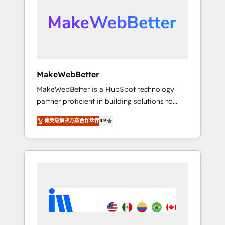
From multi-region migrations to AI-powered
automation, we turn complexity into clarity,
human at global scale. 🏆 HubSpot’s CEO
called us “the partner of the future.” Others
agree it is proof of trust built through
measurable impact.
MakeWebBetter
MakeWebBetter is a HubSpot technology
partner proficient in building solutions to
maximize the operational efficiency of
菁英级解决方案合作伙伴
4.9
HubSpot. The fastest-growing tech-enabler &
facilitator, MakeWebBetter, hands you the
blend of HubSpot expertise & eminent
solutions & integrations. Trust us to
streamline your HubSpot experience. 🚀
HubSpot Elite Partners with 10+ years of
HubSpot experience 🤝HubSpot Premier
Integration partner 🤝Google Premier Partner
2023 🌟5 HubSpot Accreditations 🌟Won