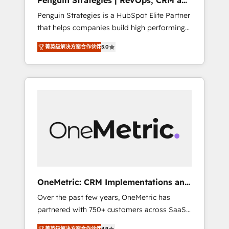
Penguin Strategies | RevOps, CRM and
Pas pour remplacer l'humain, mais pour
AI
Penguin Strategies is a HubSpot Elite Partner
l'augmenter. Chez Ideagency, nous
that helps companies build high performing
accompagnons cette transformation. D'abord
revenue operations across complex sales
les fondations : des données unifiées, des
菁英级解决方案合作伙伴
5.0
cycles, multi system environments and global
processus alignés. Ensuite l'augmentation :
SaaS or manufacturing teams. Trusted by
l'IA là où elle crée de la valeur. Et surtout :
leading enterprises and fast growing scale
l'humain qui reste au centre. Parce que la
ups including Sony, Rapyd, Fiverr, XM Cyber,
vraie performance vient de l'intérieur. Act
Bridgepointe Technologies, EMA Design
Inside. Stand Out.
Automation and Uptive. 📊 RevOps & data
architecture 🔗 CRM migrations & End to end
integrations 🤖 AI workflows & enrichment 📘
Team enablement & company-wide adoption
We create HubSpot environments that teams
use with confidence and that leadership can
OneMetric: CRM Implementations and
rely on for scalable revenue insights.
GTM engineering
Over the past few years, OneMetric has
partnered with 750+ customers across SaaS,
fintech, healthcare, real estate, and other
菁英级解决方案合作伙伴
4.9