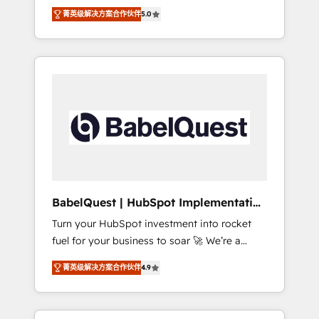
organise that complexity, so your team can
Award - Platform Migration Excellence
菁英级解决方案合作伙伴
5.0
put HubSpot to work... Welcome to our
HubSpot Impact Award - Platform Excellence
Profile! We help with: • CRM implementation,
40+ full-time HubSpot professionals. 100s of
reports, workflows, and team training • CRM
certifications and accreditations with
migration from Salesforce, Pipedrive,
HubSpot.
Dynamics and others • Technical projects
including custom API integrations • AI
governance for HubSpot-centred operations
A little about us: • Boutique 'Elite' team of 12 •
150+ clients across Sales Hub, Marketing
Hub, Service Hub, Data Hub and CMS •
ISO/IEC 27001:2022, ISO 9001:2015, and ISO
BabelQuest | HubSpot Implementation
42001:2023 certified - the AI management
& Consultancy
Turn your HubSpot investment into rocket
standard • GuardHub: our AI governance
fuel for your business to soar 🚀 We’re a
framework, built on ISO 42001 Ready for the
team of accredited HubSpot experts ready
next step? Click the 👈 '𝗖𝗼𝗻𝘁𝗮𝗰𝘁 𝗯𝘂𝘀𝗶𝗻𝗲𝘀𝘀'
菁英级解决方案合作伙伴
4.9
to help you. We can implement the platform
button to get in touch (𝘸𝘦'𝘳𝘦 𝘴𝘶𝘱𝘦𝘳
into complex business environments,
𝘳𝘦𝘴𝘱𝘰𝘯𝘴𝘪𝘷𝘦)
optimise what you've got and make sure you