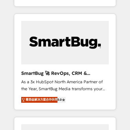
at scale. From predictive intelligence to
OS) to align your leadership and engineer a
conversational AI, we turn data into action
portal that drives predictable revenue
and automation into competitive advantage.
velocity. 🚀 GTM Strategy & Alignment
✦ 150+ implementations ✦ 100+
Workshops & Sprints: Identify "Valleys of
certifications ✦ 7 accreditations
Death" stalling growth. Fix your ICP, Math,
and Story to stop "accelerating a mess." ⚙️
Elite Engineering & AI Scalable Architecture:
Zero-technical-debt setup across all Hubs,
validated by our 7 HubSpot Accreditations.
AI-Powered RevOps: Breeze AI, custom AI
SmartBug 🚀 RevOps, CRM &
agents, and high-integrity migrations for total
Integration Experts
As a 3x HubSpot North America Partner of
reporting clarity. Security & Compliance: SOC
the Year, SmartBug Media transforms your
2 Type I and HIPAA attested for enterprise-
customer lifecycle into a revenue engine. Our
grade data security. 🏆 Why Bluleadz? GTM
菁英级解决方案合作伙伴
5.0
unified ecosystem includes specialized
OS Partner | 16+ Years Experience | 1,000+
divisions Globalia (AI & Software) and Point
Five-Star Reviews
Success Media (Paid Media), making this the
official home for all three brands. 🔄