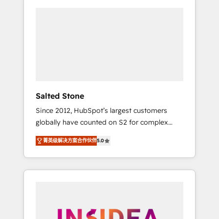
Salted Stone
Since 2012, HubSpot’s largest customers
globally have counted on S2 for complex
migrations, change management, systems
菁英级解决方案合作伙伴
5.0
integration, and creative solutions that
deliver measurable impact and transform
brand experiences As one of the few full-
service creative agencies in the HubSpot
ecosystem, we blend strategy, technology, &
award-winning design to build scalable,
globally regionalized HubSpot websites,