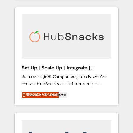
Agency of the Year 🏆2015 Became the 5th
it all (and with great results)! In short, our
Agency to reach Diamond 🏆2014 HubSpot
services include: - HubSpot consultancy:
COS Performance Award 🏆2014 HubSpot
onboarding, training, data migration -
COS Design Award 🏆2013 HubSpot
HubSpot development: websites, custom
Marketplace Provider of the Year 🏆2011
modules, integrations - Marketing & sales
Became a HubSpot Partner 📆Founded in
solutions: digital marketing, advertising,
1997
campaigns, content and design We connect
people, data and technology to improve
customer experiences. With our bright
Set Up | Scale Up | Integrate |
people, exciting ideas and can-do mentality,
HubSnacks FlexPlan
Join over 1,500 Companies globally who've
we ensure revenue growth on a daily basis.
chosen HubSnacks as their on-ramp to
So tell us your challenge; our passionate and
HubSpot since 2014 Simple pay-as-you-go
growth driven team of 100+ experts is ready
菁英级解决方案合作伙伴
4.9
plans that accelerate value... 1️⃣ Set Up |
for you! Driving digital growth |
Onboarding New or Check-fixing existing
www.brightdigital.com
HubSpot portals 2️⃣ Scale Up | 100% HubSpot
Task Execution... Global 24/7 ... All Experts 3️⃣
Integrate | your entire Tech Stack with