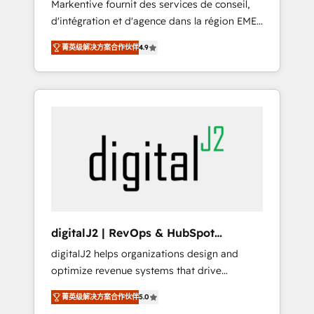
Markentive fournit des services de conseil,
recommendations to maximize conversions!
d'intégration et d'agence dans la région EMEA
OTF is an Elite Partner (top 1% of 6,500+
et North America. Avec plus de 115 experts en
Partners) and was named 2023 HubSpot
菁英级解决方案合作伙伴
4.9
marketing automation, Growth, Revops, CRM
Partner of the Year 💥 Trusted by 2,500+
et webdesign. Markentive is both a
companies to help them scale and close
consulting firm, a digital agency and an
more business, by using HubSpot (the right
integrator. With over 115 experts in marketing
way). ⭐️ Here's more info:
automation, growth, revops, CRM and
www.onthefuze.com/hubspot-admin Contact
webdesign (We focus on EMEA - USA
us to learn more!
customers).
digitalJ2 | RevOps & HubSpot
Implementations
digitalJ2 helps organizations design and
optimize revenue systems that drive
scalable, predictable growth. As a triple-
菁英级解决方案合作伙伴
5.0
accredited HubSpot Solutions Partner, we