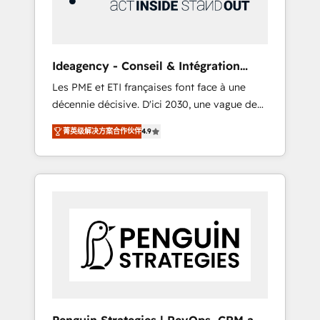
consulting team of any HubSpot partner and
expertise across operational strategy,
business-first process building, system
integration, custom development, and
Ideagency - Conseil & Intégration
extensibility. When you work with Aptitude 8,
HubSpot
Les PME et ETI françaises font face à une
you get a team – not an individual – with
décennie décisive. D'ici 2030, une vague de
embedded consulting, strategy,
consolidation va recomposer le marché.
development, and project management. We
菁英级解决方案合作伙伴
4.9
Seules survivront les entreprises qui auront
have 100% US-based, FTE team members.
réussi leur transformation. Le problème ?
We offer project-based and managed
58% des dirigeants savent que l'IA est vitale
services engagements that include new
pour leur survie. Mais 57% n'ont aucune
HubSpot implementations, migrations from
stratégie. Et 43% ne maîtrisent même pas
other platforms, systems integration,
leurs données. C'est le paradoxe français :
extensibility, custom development, and
conscience totale, action nulle. La solution
ongoing RevOps support.
s'appelle l'Entreprise Augmentée. Ce n'est pas
une entreprise qui utilise l'IA. C'est une
organisation qui a réussi la symbiose entre
l'expertise humaine et l'intelligence artificielle.