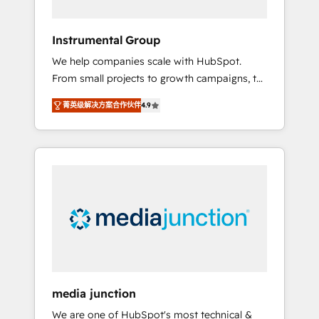
HubSpot Theme Challenge 2021 🌟
INBOUND’19 HubSpot Rising Star Why us?
Instrumental Group
Harnessing the full potential of the powerful
We help companies scale with HubSpot.
HubSpot CRM. ✔️A team of HubSpot experts
From small projects to growth campaigns, to
backed by over 10+ years of HubSpot
CRM and websites. Hire an agency that's
experience ✔️Flexible pricing models —
菁英级解决方案合作伙伴
4.9
experienced in every inch of HubSpot and
Hourly-fee (assigned one Dedicated
willing to work hand-in-hand with your team
HubSpot Admin); Monthly-fee (HubSpot
to simplify the complex and build a better
Admin + Project Manager); and Fixed Project
experience for your team and customers.
Cost (as per requirement). ✔️Helped over
25,000+ customers so far with our HubSpot
solutions. ✔️Bespoke apps & on-demand
bundle services. Connect with us today!
media junction
We are one of HubSpot's most technical &