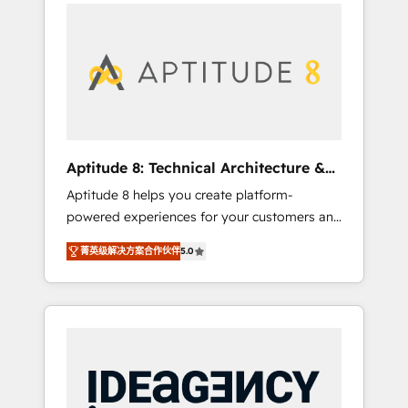
l'international, nous travaillons avec des ETI
contactez notre équipe pour un échange
ambitieuses, des grands groupes voulant
dédié.
aller au-delà d’une simple transformation
digitale et des startups florissantes. Nos 3
grandes expertises sont : ➤ L’intégration de
CRM et de méthodologie RevOps pour
aligner les équipes marketing, commerciales
et support client (data migration,
Aptitude 8: Technical Architecture &
synchronisation API, audit et maintenance) ➤
Deployment
Aptitude 8 helps you create platform-
La création de sites internet de conversion
powered experiences for your customers and
qui transforment les visiteurs en
teams. We build multi-hub solutions and
opportunités d'affaires ➤ La mise en place
菁英级解决方案合作伙伴
5.0
orchestrate operations across your entire
de stratégies d'acquisition marketing (SEO,
tech stack. Aptitude 8 is trusted by top
SEA, inbound, automatisation marketing,
brands such as Lenovo, Bluetooth,
ABM, IA, emailing) Informations clés : - 10 ans
International Sports Sciences Association,
d'expérience - 100+ intégrations CRM
SXSW, Notion, Soundcloud, American Nurses
HubSpot réussies - 40 experts conseil - 150
Association, Randstad, Uber Freight, and
certifications HubSpot cumulées
HubSpot itself. We have the largest technical