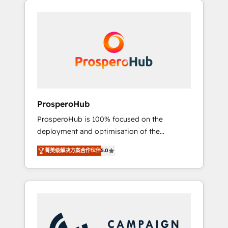
we are part of the most certified Canadian
integrando estrategia, tecnología y procesos
agencies, and we both hold Onboarding
comerciales para potenciar resultados reales.
Accreditations. Based in Canada (coast to
Nos caracterizamos por combinar excelencia
coast), our services are offered in both
técnica con una mirada estratégica a largo
English & French.
plazo.
ProsperoHub
ProsperoHub is 100% focused on the
deployment and optimisation of the
HubSpot CRM platform. Our highly
菁英级解决方案合作伙伴
5.0
experienced team of solutions experts will
ensure that you achieve maximum adoption
and ROI from your HubSpot investment. Use
our extensive HubSpot, sales, marketing,
service and integrations expertise to lead
your team on their HubSpot journey, design