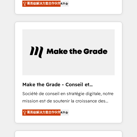
🪴 - Sales Hub: More implementations than
菁英级解决方案合作伙伴
4.9
avec d’autres outils (ERP, téléphonie, etc.) •
any other Partner 💻 - Migrations: We convert
Alignement des équipes grâce à un outil et
Salesforce addicts to HubSpot evangelists 🧡
des données partagées • Amélioration de la
Don't hire a marketing agency for an Ops
collecte et de l’analyse des données pour des
problem. Don't hire a technical agency for a
décisions éclairées • Optimisation de
growth problem. Hire a partner built to solve
l’efficacité et de la productivité des équipes
both.
Notre équipe de 30 consultants certifiés
HubSpot aborde chaque projet avec un
engagement total, alignant processus métiers
et technologie, et guidant vos équipes à
travers le changement, tout en centrant vos
Make the Grade - Conseil et
objectifs d’entreprise. Grâce à une
intégrateur HubSpot
Société de conseil en stratégie digitale, notre
méthodologie éprouvée auprès de plus de
mission est de soutenir la croissance des
400 clients, nous comprenons rapidement
entreprises B2B à travers l’acquisition de
vos enjeux et intégrons parfaitement
菁英级解决方案合作伙伴
4.9
nouveaux clients, l'intégration CRM et le
HubSpot dans votre organisation. Pour toute
développement des revenus auprès de vos
question technique ou besoin de
comptes existants. En France et à
structuration de votre projet HubSpot,