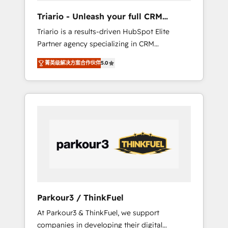
way for customers!" - Yamini Rangan, CEO of
Triario - Unleash your full CRM
HubSpot “Our experience with the team at
potential
Triario is a results-driven HubSpot Elite
Blue Frog has been nothing short of
Partner agency specializing in CRM
extraordinary. Their years of experience and
implementations & migrations, Revenue
quality of skilled staff has earned them a
菁英级解决方案合作伙伴
5.0
Operations, Custom Integrations, Custom AI
trusted reputation within the HubSpot
agents and AI-ready Website Design With
ecosystem as a reliable partner capable of
over 15 years of experience, we help
delivering remarkable experiences for our
companies bridge the gap between
most sophisticated clients.” - Brian Garvey,
marketing, sales, and customer success
VP, Solutions Partner Program, HubSpot.
through smart automation, data hygiene, and
tailored HubSpot solutions. Our clients
choose us because we blend the expertise of
a global consultancy with the care and agility
of a boutique firm. At Triario, we’re big
enough to deliver but small enough to listen.
Parkour3 / ThinkFuel
Our Services: HubSpot implementations &
At Parkour3 & ThinkFuel, we support
data migration Custom AI agents Revenue
companies in developing their digital
Operations API integrations AI-ready Website