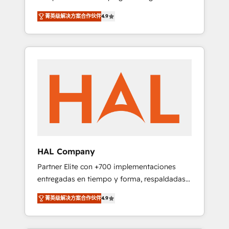
strategies by leveraging technologies and
design Let’s turn your CRM into your growth
菁英级解决方案合作伙伴
4.9
automating their marketing and sales
engine!
processes to generate growth. Our offer
spans from Strategy to Operations. We
specialize in CRM onboarding and
implementation, web design, sales &
marketing automation, and digital marketing.
With extensive experience working with tech
companies and manufacturers since 2002,
we are committed to empowering our clients
and developing their autonomy. Get to grips
with HubSpot through guided
HAL Company
implementation and seamless integration of
Partner Elite con +700 implementaciones
the CRM platform into your digital
entregadas en tiempo y forma, respaldadas
ecosystem. Would you like support in
por 6 acreditaciones de HubSpot y un
deploying your inbound marketing strategy?
菁英级解决方案合作伙伴
4.9
equipo de 6 Certified Trainers avalados por
We'll provide support tailored to your needs
HubSpot Academy. Acompañamos a las
and sales objectives. With 125+ certifications,
empresas en cada etapa de su crecimiento