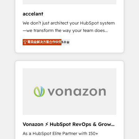
offices and consulting teams in the UK, USA,
Canada, Germany, France, Belgium,
accelant
Singapore, and South Africa. Certified
We don’t just architect your HubSpot system
compliant with ISO/IEC 27001:2022 and ISO
—we transform the way your team does
9001:2015 across all seven international
business. As an Elite HubSpot Solutions
offices and 175+ employees.
菁英级解决方案合作伙伴
5.0
Partner, we specialize in creating tailored,
end-to-end CRM solutions that accelerate
growth, improve operational efficiency, and
ensure faster time to value on HubSpot.
What sets us apart? Our people-centric
approach. From day one, our team takes the
time to deeply understand your unique
needs, crafting custom strategies that deliver
impactful results. Our mission is to empower
you to unlock HubSpot’s full potential—faster.
Through expert training, unmatched
Vonazon ⚡ HubSpot RevOps & Growth
responsiveness, and ongoing support, we
Strategy Experts
As a HubSpot Elite Partner with 150+
equip your team to adopt new systems with