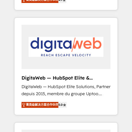
industries. With 150+ HubSpot-certified
experts, we deliver scalable solutions to
complex GTM and RevOps challenges. Our
Expertise 🔹 Onboarding & Implementation:
Accredited HubSpot Partner, ensuring
smooth setup tailored to your GTM motion.
🔹 Migrations: Move from other CRMs to
HubSpot without data loss or downtime. 🔹
RevOps Strategy: Align teams, processes, and
data to drive revenue efficiency. 🔹
Integrations: Connect HubSpot with your tech
DigitaWeb — HubSpot Elite &
stack for better adoption. 🔹 Custom
Intégrations ERP
DigitaWeb — HubSpot Elite Solutions, Partner
Solutions: Build tailored apps, workflows, and
depuis 2015, membre du groupe Uptoo.
configurations. We are SOC 2 Type II and ISO
Nous aidons les ETI et PME B2B à unifier
27001 certified, reinforcing our commitment
菁英级解决方案合作伙伴
5.0
Marketing, Ventes et Service sur HubSpot
to data security and compliance. At
grâce à la Revenue Architecture : alignement
OneMetric, we help revenue teams focus on
des équipes, pipeline prévisible, croissance
the OneMetric that matters most: revenue.
mesurable. 🔌 Intégrations complexes : ERP