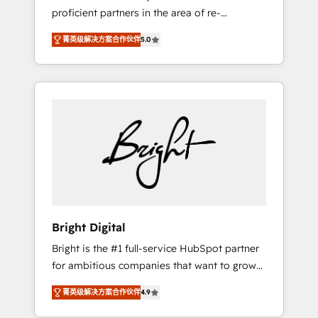
proficient partners in the area of re-
platforming, website design & development.
菁英级解决方案合作伙伴
5.0
We specialize in multi-hub implementations
for mid-market & enterprise companies. We
are woman-owned, powered by coffee, and
we ❤️ dogs. We produce award-winning work
for our clients. 🏆2023 Technical Expertise
Impact Award 🏆2022 Technical Expertise
Impact Award 🏆2022 Platform Migration
Excellence Impact Award 🏆2020 Elite
Solutions Partner 🏆2019 Integrations
HubSpot Impact Award 🏆2019 Marketing
Enablement HubSpot Impact Award 🏆2018
Bright Digital
Website Design HubSpot Impact Award 🏆
Bright is the #1 full-service HubSpot partner
2017 Website Design HubSpot Impact Award
for ambitious companies that want to grow
🏆2016 Growth-Driven Design Agency of the
smarter. From HubSpot onboarding, to
Year 🏆2016 Sales Enablement HubSpot
菁英级解决方案合作伙伴
4.9
training, from developing a new website to
Impact Award 🏆2015 Growth-Driven Design
lead generation and digital marketing; we do