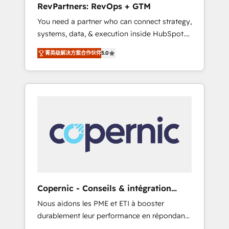
RevPartners: RevOps + GTM
from any legacy CRM. Zero downtime, full
You need a partner who can connect strategy,
data integrity. ➤ Implementation: Configure
systems, data, & execution inside HubSpot.
HubSpot to run your revenue process. Sales,
We bridge the gap where most agencies fall
marketing, and service wired together. ➤ AI
菁英级解决方案合作伙伴
5.0
short by combining GTM strategy with
and Integrations: Layer Breeze AI, custom
technical execution to solve the right
agents, and APIs to remove manual work. ➤
problem with the right solution. As the only
Ongoing Management: Monthly tune-ups,
firm in the world to hold Elite Partner
feature rollouts, adoption coaching. Buying
Accreditations with both HubSpot and Clay,
HubSpot, switching to it, or reviving a stale
our clients gain a unique advantage in CRM
portal? We are built for the work.
architecture, pipeline generation, data
intelligence, and go-to-market execution.
Why B2B Businesses Choose RP: - Secure:
Soc2 compliant 🛡️ - Pricing: Implementations
starting at $1,5k 💵 - Speed: Launch in 14
Copernic - Conseils & intégration
days ⚡ - Global: 75+ RPers across five
HubSpot
Nous aidons les PME et ETI à booster
continents 🌐 - Scale: Largest organically
durablement leur performance en répondant
grown & fastest tiering Elite HubSpot Partner
aux vrais défis : • Intégration de HubSpot