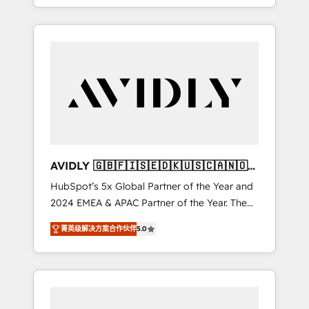
specialize in both strategic RevOps planning
and hands-on technical execution - building
the operational foundation companies need
to thrive. Industries we specialize in: -
Manufacturing - Healthcare - Financial
Services - Managed IT (MSP) - Franchises -
Professional Services - And more! How we
help: ✔️ Full HubSpot implementations and
portal optimization ✔️ Data migrations, CRM
architecture, and reporting foundations ✔️
AVIDLY 🇬🇧🇫🇮🇸🇪🇩🇰🇺🇸🇨🇦🇳🇴
Custom integrations and workflow
🇩🇪🇦🇺🇳🇿
HubSpot’s 5x Global Partner of the Year and
automation ✔️ User adoption programs,
2024 EMEA & APAC Partner of the Year. The
training, and enablement Through project-
world’s most experienced and fully
based engagements and ongoing RevOps
菁英级解决方案合作伙伴
5.0
accredited HubSpot Solutions Partner. 🚀
partnerships, we guide organizations through
With 2,750+ HubSpot projects delivered and
the revenue maturity model - delivering the
370+ specialists across EMEA, APAC and NAM,
right improvements at the right time so
we de-risk complex CRM programmes and
operations evolve strategically and
accelerate ROI across every HubSpot Hub. 🧭
sustainably as the business grows.