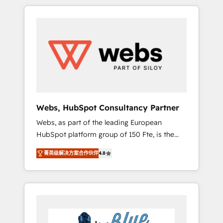
HubSpot challenges and improve user
to global brands
adoption, sales process and marketing
results. Services 📚 Onboarding your team to
HubSpot for the first time 🔧 Designing and
optimising your HubSpot set-up for better
results 🌐 Website design and build using
HubSpot 🔌 Integrating HubSpot with other
systems 🎓 Training your teams to be
HubSpot pros 📊 Lead generation services
Webs, HubSpot Consultancy Partner
using HubSpot Why us? - SIX HubSpot
Webs, as part of the leading European
Accreditations - awarded by HubSpot after a
HubSpot platform group of 150 Fte, is the
rigorous process for CRM, Solutions
trusted Elite HubSpot CRM Partner offering
Architecture, Onboarding , Data Migration,
菁英级解决方案合作伙伴
4.8
you a roadmap on maximizing EBITDA and
Custom Integration & Platform Enablement -
achieving Commercial Excellence. With our
Onboarded over 500 businesses to HubSpot
targeted processes, we strengthen your
-Top 1% of partners worldwide -In-house
digital transformation and minimize costs. As
team of 25+ experts Contact us today to help
HubSpot's Advanced Accredited CRM
you get more from your investment in
Implementation partner, we provide
HubSpot. www.bbdboom.com