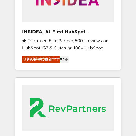
integrated marketing campaigns, & RevOps
frameworks that fuel long-term success We
connect the entire customer lifecycle through
seamless integrations, ensure long-term
INSIDEA, AI-First HubSpot
adoption with change-management
Onboarding & RevOps
★ Top-rated Elite Partner, 500+ reviews on
programs, and align marketing, sales, and
HubSpot, G2 & Clutch. ★ 100+ HubSpot
service to drive sustainable growth With 6
Certified Experts & Trainers across the team
key HubSpot accreditations and experience
菁英级解决方案合作伙伴
5.0
★ 1,500+ implementations across five
across hundreds of organizations in dozens
continents ★ AI-First, RevOps-led,
of industries, there’s a good chance one of
Onboarding obsessed ★ Company of the
our globally integrated teams has worked
Year 2024/25 INSIDEA helps growing
with clients just like you Let’s explore
companies turn HubSpot into a revenue
whether S2 is the partner you’ve been
engine. We onboard your team, migrate your
looking for...and get your next big initiative
data, and build AI-powered workflows that
moving!
drive adoption from week one, in your time
zone. What we do ➤ Onboarding: Live in
weeks, with workflows built around your
business, not a template. ➤ Migration: Move