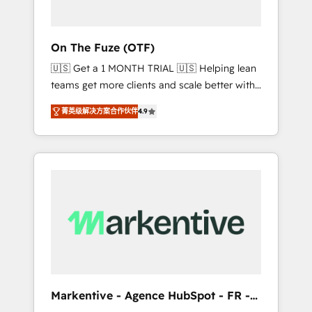
ABM: Drive pipeline with inbound, ABM, AEO,
SEO, & paid media. 👩‍💻Web Design: Build
high-performing websites with UX,
On The Fuze (OTF)
messaging, & conversion strategy that drive
🇺🇸 Get a 1 MONTH TRIAL 🇺🇸 Helping lean
results. 🤖AI Strategy: Activate Breeze Agents,
teams get more clients and scale better with
configure HubSpot AI, & maximize AEO with
our HubSpot Consulting & 'Done For You'
tailored AI services. 🧩Integrations: Extend
菁英级解决方案合作伙伴
4.9
Services. 🚀 Who We Work With 🚀 We help
HubSpot with custom integrations, hosting, &
lean, growing companies: - Win more
maintenance.
business - Reduce no-shows - Improve lead
& deal conversion rates - Scale with less
headcount ...by using HubSpot's full
capabilities. 🤓 What do you get? 🤓 Our
client's are too busy to learn the ins-and-outs
of HubSpot. We give you a Personal
Consultant + Tech Team to handle the heavy
lifting of mapping out AND building your
ideal system. + Get best practices and 'don't
Markentive - Agence HubSpot - FR -
know what you don't know'
EN