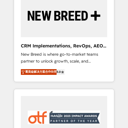
Implementation & Integration - Seamless
migrations and system integrations powered
by Globalia’s technical development team. -
19 HubSpot-certified trainers to drive
platform adoption. 📈 Revenue Generation -
Full-funnel marketing and high-performance
advertising via Point Success Media. - Expert
CRM Implementations, RevOps, AEO
deployment of Breeze AI and custom agents
+ Web, Demand Gen
New Breed is where go-to-market teams
to automate growth. 🏆 Elite Excellence - 8
partner to unlock growth, scale, and
platform accreditations and deep HIPAA-
transformation. We help companies activate
compliance expertise. - A team of 250+
菁英级解决方案合作伙伴
5.0
HubSpot’s AI-powered customer platform
experts dedicated to your resilient growth.
and operationalize HubSpot’s Loop
Marketing framework through expert-led
services, smart agents, and purpose-built
apps, tailored to your business. Together, we
unlock results, fast. ⚙️CRM & RevOps: Align all
Hubs to your buyer journey for clean data,
scalability, & reporting. 🎯Demand Gen &