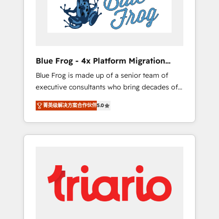
expertise to drive your business forward.
Since 2015 we are fully dedicated to
HubSpot and with an experienced team
(50+), we work with reputable companies in
B2B sectors such as manufacturing, SaaS and
Blue Frog - 4x Platform Migration
business services. We prepare a customized
Award Winner
Blue Frog is made up of a senior team of
business case that demonstrates the value
executive consultants who bring decades of
and impact of your digital transformation,
relevant, real world experience to our client
including a detailed financial rationale with a
菁英级解决方案合作伙伴
5.0
engagements. "Blue Frog is a top, trusted
focus on ROI and TCO. As a trusted extension
partner in HubSpot's ecosystem for a reason.
of your team, we believe in the power of
Their team brings over a decade of
partnership. Together, we embark on a
experience to the table, along with deep
transformational journey that sets your
knowledge of the HubSpot platform and
business up for long-term success. Unlock
strategies for driving growth. They are
your business. If not now, when?
committed to helping our customers grow
and finding solutions that fit their unique
business needs. We are thrilled to have Blue
Frog in the HubSpot ecosystem leading the