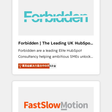
(Divalto, Sage X3, Cegid, Pennylane,
Dynamics..), VOIP (Aircall, Ringover, Modjo),
Shopify, Oneflow. 💻 Développements
custom : CRM UI Extensions (React),
Serverless Node.js, Custom Objects, thèmes
HubL, agents IA & Breeze AI. 🎯 Secteurs :
Industrie, Distribution B2B, SaaS, Services
Forbidden | The Leading UK HubSpot
B2B, Immobilier, Viticulture, Finance. 🚀 Nos
Consultancy
Forbidden are a leading Elite HubSpot
livrables : migration sécurisée,
Consultancy helping ambitious SMEs unlock
implémentation Marketing + Sales + Service
the full potential of HubSpot. Too many
Hub, synchronisation ERP ↔ HubSpot temps
菁英级解决方案合作伙伴
5.0
businesses invest in HubSpot but never see
réel, formation équipes. 🏆 +350 projets
the ROI they expected due to poor adoption,
livrés. Accrédités HubSpot CRM
messy data, and disconnected teams getting
Implementation, Data Migration & Custom
in the way. That’s where we come in. We
Integration. 📩 Parlons de votre projet →
partner with scaling businesses across the UK
digitaweb.com
to design, implement, and optimise HubSpot
so it actually drives revenue, not just reports
on it. Our services include: - Choosing the