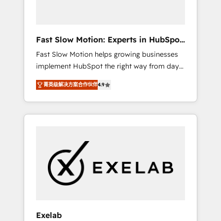
right HubSpot package for your business -
Full CRM, Marketing, and Sales Hub
implementations - Custom dashboards and
Fast Slow Motion: Experts in HubSpot
reporting - Workflow automation and data
& Salesforce
Fast Slow Motion helps growing businesses
clean-up - Sales enablement and team
implement HubSpot the right way from day
training - Ongoing optimisation and RevOps
one — with the flexibility to scale as
support Based in Leeds and London, we
菁英级解决方案合作伙伴
4.9
complexity increases. Highly certified in both
partner with SMEs across the UK who are
HubSpot and Salesforce, we bring deep
ready to turn HubSpot into the growth
experience in CRM implementation,
engine it’s meant to be.
integrations, and data migration across
modern business systems. Built to serve
growing mid-market and enterprise
organizations, our team combines strong
technical execution with real business
perspective. Many of our consultants have
scaled businesses themselves, giving us a
practical understanding of what owners and
Exelab
operators need as their systems, data, and