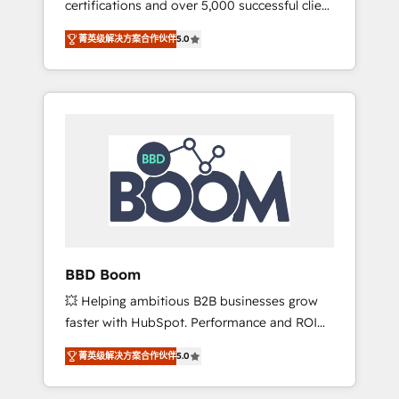
certifications and over 5,000 successful client
confidence and achieve a unified, data-
engagements, Vonazon turns marketing
driven approach to customer engagement.
菁英级解决方案合作伙伴
5.0
complexity into measurable, scalable growth.
From onboarding to enterprise-grade
campaigns, our in-house team builds scalable
strategies that drive long-term revenue. ⚙️
HubSpot Integration & Optimization •
Seamless CRM, CMS, and automation setup •
Complex platform migrations and data
cleanups • Custom APIs and third-party
integrations 📈 End-to-End Revenue
Acceleration • Lifecycle marketing and
pipeline growth programs • Sales enablement
BBD Boom
tools and CRM optimization • Retention
💥 Helping ambitious B2B businesses grow
strategies with customer journey mapping 🏅
faster with HubSpot. Performance and ROI
Elite-Level HubSpot Execution • 750+
focused. 💥 BBD Boom is the HubSpot
onboardings and 2,000+ implementations •
菁英级解决方案合作伙伴
5.0
partner that can help you to HubSpot Better.
Deep expertise across marketing, sales, and
We work with your teams to solve all your
service hubs • Built-in flexibility for startups