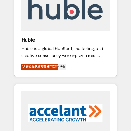
Custom Integrations Slash months from your
API Integration project... ⬅️ Click "Contact
Business" ⬅️ to access 150+ Kickstart
Integration templates that put HubSpot in
the center of your tech stack, syncing... 🛍️
Shopify or WooCommerce 💲 Stripe or
Huble
Paypal 💰 Sage or Netsuite 🤖 Google or
Huble is a global HubSpot, marketing, and
Microsoft ✍️ DocuSign or PandaDoc 🌐
creative consultancy working with mid-
Avalara or Quaderno HubSnacks holds the
market and enterprise businesses. We go
rare Advanced "Custom Integrations"
菁英级解决方案合作伙伴
4.9
beyond implementation, shaping the
Accreditation, securely sync data across... 🔄
strategy, processes, and teams that turn
any apps, in any direction. Stuck on your old
HubSpot into a genuine growth engine.
CRM..? Migrate | seamlessly off your old CRM
Named HubSpot's Global Partner of the Year
onto a clean new HubSpot portal with
in 2024, consistently ranked among their top
Advanced Website and CRM Migrations using
5 partners worldwide, and with over 15 years
our in-house "HubScrub" Tool.
in the ecosystem, Huble has built a track
record that speaks for itself. One company,
one operating model, delivering across