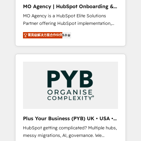
cleanup, and implementation. - Pre-built and
MO Agency | HubSpot Onboarding &
custom integrations across your full tech
Implementation
MO Agency is a HubSpot Elite Solutions
stack. - Custom object setup, CMS builds, and
Partner offering HubSpot implementation,
full-funnel automation. - Dashboards,
marketing automation, CRM and RevOps
lifecycle campaigns, and lead nurturing
菁英级解决方案合作伙伴
5.0
consulting, B2B SEO, paid media, content
sequences. - Cross-hub setup across
marketing, AEO and GEO (AI search
Marketing, Sales, Operations, and Service
optimisation), and HubSpot Content Hub
Hubs. - Ongoing optimization, managed
and WordPress development. We work with
support, and scalable retainers. Let’s make
enterprise and growth-led companies across
HubSpot your most powerful growth engine.
technology, professional services, financial
Built to convert, scale, and drive results.
services and industrial sectors. Offices in
Johannesburg, Cape Town, Dubai & London.
500+ HubSpot CRM implementations
delivered. AI visibility coverage across
ChatGPT, Claude, Perplexity, Gemini and
Plus Your Business (PYB) UK • USA •
Google AI Overviews. HubSpot Impact Award
Europe
HubSpot getting complicated? Multiple hubs,
- Customer First HubSpot Impact Award -
messy migrations, AI, governance. We
Integrations Innovation HubSpot Impact