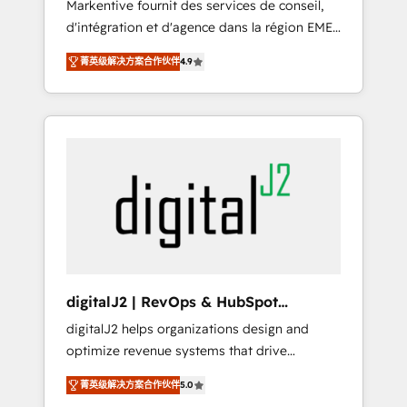
Markentive fournit des services de conseil,
recommendations to maximize conversions!
d'intégration et d'agence dans la région EMEA
OTF is an Elite Partner (top 1% of 6,500+
et North America. Avec plus de 115 experts en
Partners) and was named 2023 HubSpot
菁英级解决方案合作伙伴
4.9
marketing automation, Growth, Revops, CRM
Partner of the Year 💥 Trusted by 2,500+
et webdesign. Markentive is both a
companies to help them scale and close
consulting firm, a digital agency and an
more business, by using HubSpot (the right
integrator. With over 115 experts in marketing
way). ⭐️ Here's more info:
automation, growth, revops, CRM and
www.onthefuze.com/hubspot-admin Contact
webdesign (We focus on EMEA - USA
us to learn more!
customers).
digitalJ2 | RevOps & HubSpot
Implementations
digitalJ2 helps organizations design and
optimize revenue systems that drive
scalable, predictable growth. As a triple-
菁英级解决方案合作伙伴
5.0
accredited HubSpot Solutions Partner, we