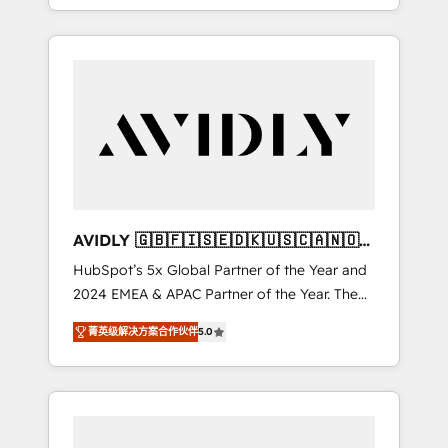
specialize in both strategic RevOps planning
and hands-on technical execution - building
the operational foundation companies need
to thrive. Industries we specialize in: -
Manufacturing - Healthcare - Financial
Services - Managed IT (MSP) - Franchises -
Professional Services - And more! How we
help: ✔️ Full HubSpot implementations and
portal optimization ✔️ Data migrations, CRM
architecture, and reporting foundations ✔️
AVIDLY 🇬🇧🇫🇮🇸🇪🇩🇰🇺🇸🇨🇦🇳🇴
Custom integrations and workflow
🇩🇪🇦🇺🇳🇿
HubSpot’s 5x Global Partner of the Year and
automation ✔️ User adoption programs,
2024 EMEA & APAC Partner of the Year. The
training, and enablement Through project-
world’s most experienced and fully
based engagements and ongoing RevOps
菁英级解决方案合作伙伴
5.0
accredited HubSpot Solutions Partner. 🚀
partnerships, we guide organizations through
With 2,750+ HubSpot projects delivered and
the revenue maturity model - delivering the
370+ specialists across EMEA, APAC and NAM,
right improvements at the right time so
we de-risk complex CRM programmes and
operations evolve strategically and
accelerate ROI across every HubSpot Hub. 🧭
sustainably as the business grows.