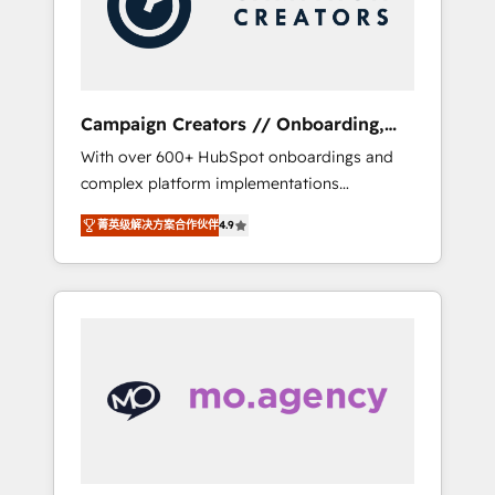
and implement your processes and skilfully
bring your revenue infrastructure to life. Our
collaborative approach keeps you in control
whilst we plan and support the route to your
revenue goals. We have successfully
Campaign Creators // Onboarding,
supported over 500 organisations with
CRM Migration
With over 600+ HubSpot onboardings and
HubSpot implementation, optimisation,
complex platform implementations
training, and adoption assurance. Our tried
delivered, CC is the go-to Elite Solutions
and tested Roadmap methodology will
菁英级解决方案合作伙伴
4.9
Partner for businesses ready to migrate,
ensure that you receive the best deployment
replatform, and scale smarter. We specialize
experience possible. Whether you are new to
in high-impact CRM and CMS migrations and
HubSpot or seeking to turn around a poor
onboarding from platforms like Salesforce,
install, our team have the change
NetSuite, Zoho, Pardot, Marketo, Microsoft
management expertise to deliver the
Dynamics, Wix, WordPress and legacy CRMs,
solutions you need.
turning fragmented systems into unified,
growth-ready HubSpot architectures that
accelerate revenue operations and
performance. - Multi-object CRM migration,