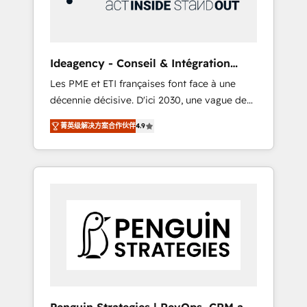
consulting team of any HubSpot partner and
expertise across operational strategy,
business-first process building, system
integration, custom development, and
Ideagency - Conseil & Intégration
extensibility. When you work with Aptitude 8,
HubSpot
Les PME et ETI françaises font face à une
you get a team – not an individual – with
décennie décisive. D'ici 2030, une vague de
embedded consulting, strategy,
consolidation va recomposer le marché.
development, and project management. We
菁英级解决方案合作伙伴
4.9
Seules survivront les entreprises qui auront
have 100% US-based, FTE team members.
réussi leur transformation. Le problème ?
We offer project-based and managed
58% des dirigeants savent que l'IA est vitale
services engagements that include new
pour leur survie. Mais 57% n'ont aucune
HubSpot implementations, migrations from
stratégie. Et 43% ne maîtrisent même pas
other platforms, systems integration,
leurs données. C'est le paradoxe français :
extensibility, custom development, and
conscience totale, action nulle. La solution
ongoing RevOps support.
s'appelle l'Entreprise Augmentée. Ce n'est pas
une entreprise qui utilise l'IA. C'est une
organisation qui a réussi la symbiose entre
l'expertise humaine et l'intelligence artificielle.