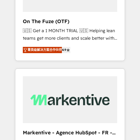
ABM: Drive pipeline with inbound, ABM, AEO,
SEO, & paid media. 👩‍💻Web Design: Build
high-performing websites with UX,
On The Fuze (OTF)
messaging, & conversion strategy that drive
🇺🇸 Get a 1 MONTH TRIAL 🇺🇸 Helping lean
results. 🤖AI Strategy: Activate Breeze Agents,
teams get more clients and scale better with
configure HubSpot AI, & maximize AEO with
our HubSpot Consulting & 'Done For You'
tailored AI services. 🧩Integrations: Extend
菁英级解决方案合作伙伴
4.9
Services. 🚀 Who We Work With 🚀 We help
HubSpot with custom integrations, hosting, &
lean, growing companies: - Win more
maintenance.
business - Reduce no-shows - Improve lead
& deal conversion rates - Scale with less
headcount ...by using HubSpot's full
capabilities. 🤓 What do you get? 🤓 Our
client's are too busy to learn the ins-and-outs
of HubSpot. We give you a Personal
Consultant + Tech Team to handle the heavy
lifting of mapping out AND building your
ideal system. + Get best practices and 'don't
Markentive - Agence HubSpot - FR -
know what you don't know'
EN