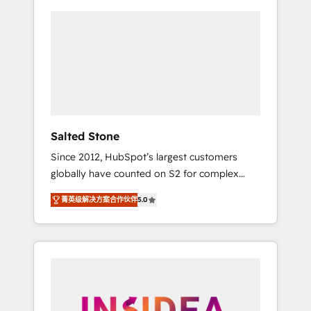
Salted Stone
Since 2012, HubSpot’s largest customers
globally have counted on S2 for complex
migrations, change management, systems
菁英级解决方案合作伙伴
5.0
integration, and creative solutions that
deliver measurable impact and transform
brand experiences As one of the few full-
service creative agencies in the HubSpot
ecosystem, we blend strategy, technology, &
award-winning design to build scalable,
globally regionalized HubSpot websites,