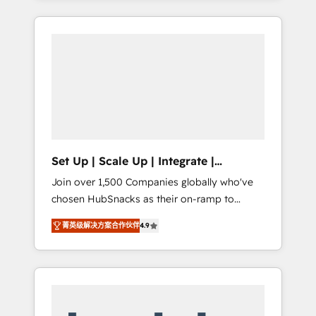
Agency of the Year 🏆2015 Became the 5th
it all (and with great results)! In short, our
Agency to reach Diamond 🏆2014 HubSpot
services include: - HubSpot consultancy:
COS Performance Award 🏆2014 HubSpot
onboarding, training, data migration -
COS Design Award 🏆2013 HubSpot
HubSpot development: websites, custom
Marketplace Provider of the Year 🏆2011
modules, integrations - Marketing & sales
Became a HubSpot Partner 📆Founded in
solutions: digital marketing, advertising,
1997
campaigns, content and design We connect
people, data and technology to improve
customer experiences. With our bright
Set Up | Scale Up | Integrate |
people, exciting ideas and can-do mentality,
HubSnacks FlexPlan
Join over 1,500 Companies globally who've
we ensure revenue growth on a daily basis.
chosen HubSnacks as their on-ramp to
So tell us your challenge; our passionate and
HubSpot since 2014 Simple pay-as-you-go
growth driven team of 100+ experts is ready
菁英级解决方案合作伙伴
4.9
plans that accelerate value... 1️⃣ Set Up |
for you! Driving digital growth |
Onboarding New or Check-fixing existing
www.brightdigital.com
HubSpot portals 2️⃣ Scale Up | 100% HubSpot
Task Execution... Global 24/7 ... All Experts 3️⃣
Integrate | your entire Tech Stack with