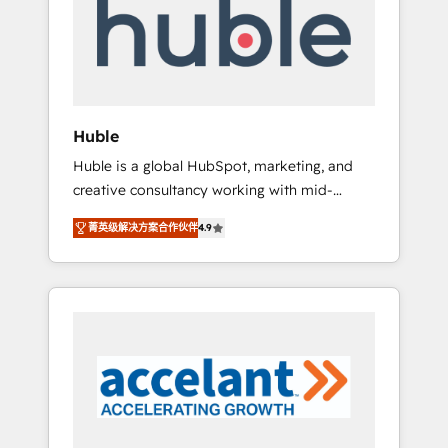
Custom Integrations Slash months from your
API Integration project... ⬅️ Click "Contact
Business" ⬅️ to access 150+ Kickstart
Integration templates that put HubSpot in
the center of your tech stack, syncing... 🛍️
Shopify or WooCommerce 💲 Stripe or
Huble
Paypal 💰 Sage or Netsuite 🤖 Google or
Huble is a global HubSpot, marketing, and
Microsoft ✍️ DocuSign or PandaDoc 🌐
creative consultancy working with mid-
Avalara or Quaderno HubSnacks holds the
market and enterprise businesses. We go
rare Advanced "Custom Integrations"
菁英级解决方案合作伙伴
4.9
beyond implementation, shaping the
Accreditation, securely sync data across... 🔄
strategy, processes, and teams that turn
any apps, in any direction. Stuck on your old
HubSpot into a genuine growth engine.
CRM..? Migrate | seamlessly off your old CRM
Named HubSpot's Global Partner of the Year
onto a clean new HubSpot portal with
in 2024, consistently ranked among their top
Advanced Website and CRM Migrations using
5 partners worldwide, and with over 15 years
our in-house "HubScrub" Tool.
in the ecosystem, Huble has built a track
record that speaks for itself. One company,
one operating model, delivering across