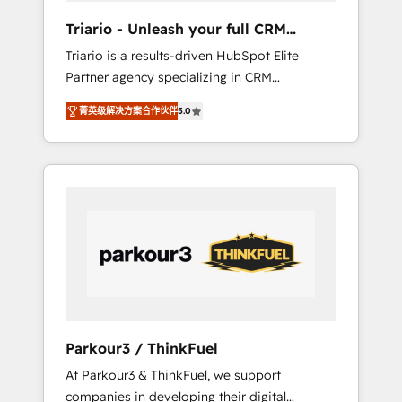
way for customers!" - Yamini Rangan, CEO of
Triario - Unleash your full CRM
HubSpot “Our experience with the team at
potential
Triario is a results-driven HubSpot Elite
Blue Frog has been nothing short of
Partner agency specializing in CRM
extraordinary. Their years of experience and
implementations & migrations, Revenue
quality of skilled staff has earned them a
菁英级解决方案合作伙伴
5.0
Operations, Custom Integrations, Custom AI
trusted reputation within the HubSpot
agents and AI-ready Website Design With
ecosystem as a reliable partner capable of
over 15 years of experience, we help
delivering remarkable experiences for our
companies bridge the gap between
most sophisticated clients.” - Brian Garvey,
marketing, sales, and customer success
VP, Solutions Partner Program, HubSpot.
through smart automation, data hygiene, and
tailored HubSpot solutions. Our clients
choose us because we blend the expertise of
a global consultancy with the care and agility
of a boutique firm. At Triario, we’re big
enough to deliver but small enough to listen.
Parkour3 / ThinkFuel
Our Services: HubSpot implementations &
At Parkour3 & ThinkFuel, we support
data migration Custom AI agents Revenue
companies in developing their digital
Operations API integrations AI-ready Website