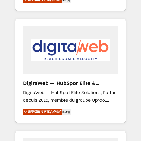
industries. With 150+ HubSpot-certified
experts, we deliver scalable solutions to
complex GTM and RevOps challenges. Our
Expertise 🔹 Onboarding & Implementation:
Accredited HubSpot Partner, ensuring
smooth setup tailored to your GTM motion.
🔹 Migrations: Move from other CRMs to
HubSpot without data loss or downtime. 🔹
RevOps Strategy: Align teams, processes, and
data to drive revenue efficiency. 🔹
Integrations: Connect HubSpot with your tech
DigitaWeb — HubSpot Elite &
stack for better adoption. 🔹 Custom
Intégrations ERP
DigitaWeb — HubSpot Elite Solutions, Partner
Solutions: Build tailored apps, workflows, and
depuis 2015, membre du groupe Uptoo.
configurations. We are SOC 2 Type II and ISO
Nous aidons les ETI et PME B2B à unifier
27001 certified, reinforcing our commitment
菁英级解决方案合作伙伴
5.0
Marketing, Ventes et Service sur HubSpot
to data security and compliance. At
grâce à la Revenue Architecture : alignement
OneMetric, we help revenue teams focus on
des équipes, pipeline prévisible, croissance
the OneMetric that matters most: revenue.
mesurable. 🔌 Intégrations complexes : ERP