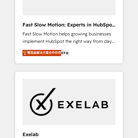
right HubSpot package for your business -
Full CRM, Marketing, and Sales Hub
implementations - Custom dashboards and
Fast Slow Motion: Experts in HubSpot
reporting - Workflow automation and data
& Salesforce
Fast Slow Motion helps growing businesses
clean-up - Sales enablement and team
implement HubSpot the right way from day
training - Ongoing optimisation and RevOps
one — with the flexibility to scale as
support Based in Leeds and London, we
菁英级解决方案合作伙伴
4.9
complexity increases. Highly certified in both
partner with SMEs across the UK who are
HubSpot and Salesforce, we bring deep
ready to turn HubSpot into the growth
experience in CRM implementation,
engine it’s meant to be.
integrations, and data migration across
modern business systems. Built to serve
growing mid-market and enterprise
organizations, our team combines strong
technical execution with real business
perspective. Many of our consultants have
scaled businesses themselves, giving us a
practical understanding of what owners and
Exelab
operators need as their systems, data, and