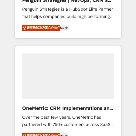
Penguin Strategies | RevOps, CRM and
Pas pour remplacer l'humain, mais pour
AI
Penguin Strategies is a HubSpot Elite Partner
l'augmenter. Chez Ideagency, nous
that helps companies build high performing
accompagnons cette transformation. D'abord
revenue operations across complex sales
les fondations : des données unifiées, des
菁英级解决方案合作伙伴
5.0
cycles, multi system environments and global
processus alignés. Ensuite l'augmentation :
SaaS or manufacturing teams. Trusted by
l'IA là où elle crée de la valeur. Et surtout :
leading enterprises and fast growing scale
l'humain qui reste au centre. Parce que la
ups including Sony, Rapyd, Fiverr, XM Cyber,
vraie performance vient de l'intérieur. Act
Bridgepointe Technologies, EMA Design
Inside. Stand Out.
Automation and Uptive. 📊 RevOps & data
architecture 🔗 CRM migrations & End to end
integrations 🤖 AI workflows & enrichment 📘
Team enablement & company-wide adoption
We create HubSpot environments that teams
use with confidence and that leadership can
OneMetric: CRM Implementations and
rely on for scalable revenue insights.
GTM engineering
Over the past few years, OneMetric has
partnered with 750+ customers across SaaS,
fintech, healthcare, real estate, and other
菁英级解决方案合作伙伴
4.9