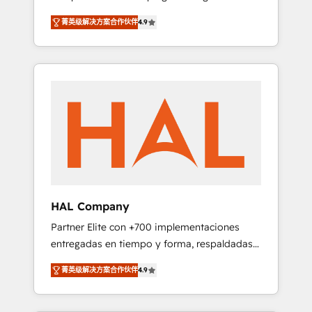
strategies by leveraging technologies and
design Let’s turn your CRM into your growth
菁英级解决方案合作伙伴
4.9
automating their marketing and sales
engine!
processes to generate growth. Our offer
spans from Strategy to Operations. We
specialize in CRM onboarding and
implementation, web design, sales &
marketing automation, and digital marketing.
With extensive experience working with tech
companies and manufacturers since 2002,
we are committed to empowering our clients
and developing their autonomy. Get to grips
with HubSpot through guided
HAL Company
implementation and seamless integration of
Partner Elite con +700 implementaciones
the CRM platform into your digital
entregadas en tiempo y forma, respaldadas
ecosystem. Would you like support in
por 6 acreditaciones de HubSpot y un
deploying your inbound marketing strategy?
菁英级解决方案合作伙伴
4.9
equipo de 6 Certified Trainers avalados por
We'll provide support tailored to your needs
HubSpot Academy. Acompañamos a las
and sales objectives. With 125+ certifications,
empresas en cada etapa de su crecimiento