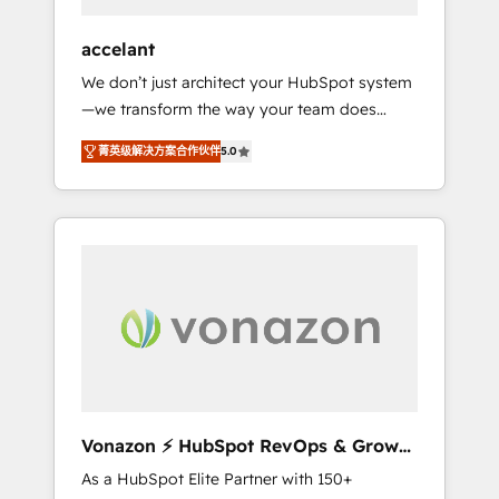
offices and consulting teams in the UK, USA,
Canada, Germany, France, Belgium,
accelant
Singapore, and South Africa. Certified
We don’t just architect your HubSpot system
compliant with ISO/IEC 27001:2022 and ISO
—we transform the way your team does
9001:2015 across all seven international
business. As an Elite HubSpot Solutions
offices and 175+ employees.
菁英级解决方案合作伙伴
5.0
Partner, we specialize in creating tailored,
end-to-end CRM solutions that accelerate
growth, improve operational efficiency, and
ensure faster time to value on HubSpot.
What sets us apart? Our people-centric
approach. From day one, our team takes the
time to deeply understand your unique
needs, crafting custom strategies that deliver
impactful results. Our mission is to empower
you to unlock HubSpot’s full potential—faster.
Through expert training, unmatched
Vonazon ⚡ HubSpot RevOps & Growth
responsiveness, and ongoing support, we
Strategy Experts
As a HubSpot Elite Partner with 150+
equip your team to adopt new systems with