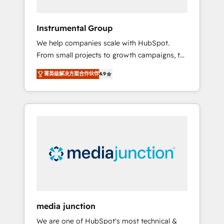
HubSpot Theme Challenge 2021 🌟
INBOUND’19 HubSpot Rising Star Why us?
Instrumental Group
Harnessing the full potential of the powerful
We help companies scale with HubSpot.
HubSpot CRM. ✔️A team of HubSpot experts
From small projects to growth campaigns, to
backed by over 10+ years of HubSpot
CRM and websites. Hire an agency that's
experience ✔️Flexible pricing models —
菁英级解决方案合作伙伴
4.9
experienced in every inch of HubSpot and
Hourly-fee (assigned one Dedicated
willing to work hand-in-hand with your team
HubSpot Admin); Monthly-fee (HubSpot
to simplify the complex and build a better
Admin + Project Manager); and Fixed Project
experience for your team and customers.
Cost (as per requirement). ✔️Helped over
25,000+ customers so far with our HubSpot
solutions. ✔️Bespoke apps & on-demand
bundle services. Connect with us today!
media junction
We are one of HubSpot's most technical &