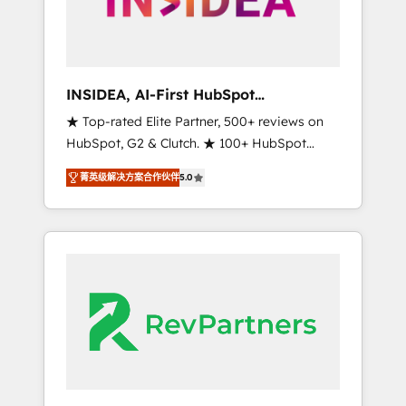
integrated marketing campaigns, & RevOps
frameworks that fuel long-term success We
connect the entire customer lifecycle through
seamless integrations, ensure long-term
INSIDEA, AI-First HubSpot
adoption with change-management
Onboarding & RevOps
★ Top-rated Elite Partner, 500+ reviews on
programs, and align marketing, sales, and
HubSpot, G2 & Clutch. ★ 100+ HubSpot
service to drive sustainable growth With 6
Certified Experts & Trainers across the team
key HubSpot accreditations and experience
菁英级解决方案合作伙伴
5.0
★ 1,500+ implementations across five
across hundreds of organizations in dozens
continents ★ AI-First, RevOps-led,
of industries, there’s a good chance one of
Onboarding obsessed ★ Company of the
our globally integrated teams has worked
Year 2024/25 INSIDEA helps growing
with clients just like you Let’s explore
companies turn HubSpot into a revenue
whether S2 is the partner you’ve been
engine. We onboard your team, migrate your
looking for...and get your next big initiative
data, and build AI-powered workflows that
moving!
drive adoption from week one, in your time
zone. What we do ➤ Onboarding: Live in
weeks, with workflows built around your
business, not a template. ➤ Migration: Move