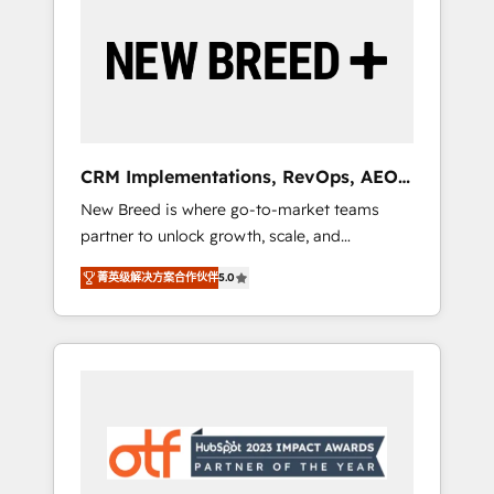
Implementation & Integration - Seamless
migrations and system integrations powered
by Globalia’s technical development team. -
19 HubSpot-certified trainers to drive
platform adoption. 📈 Revenue Generation -
Full-funnel marketing and high-performance
advertising via Point Success Media. - Expert
CRM Implementations, RevOps, AEO
deployment of Breeze AI and custom agents
+ Web, Demand Gen
New Breed is where go-to-market teams
to automate growth. 🏆 Elite Excellence - 8
partner to unlock growth, scale, and
platform accreditations and deep HIPAA-
transformation. We help companies activate
compliance expertise. - A team of 250+
菁英级解决方案合作伙伴
5.0
HubSpot’s AI-powered customer platform
experts dedicated to your resilient growth.
and operationalize HubSpot’s Loop
Marketing framework through expert-led
services, smart agents, and purpose-built
apps, tailored to your business. Together, we
unlock results, fast. ⚙️CRM & RevOps: Align all
Hubs to your buyer journey for clean data,
scalability, & reporting. 🎯Demand Gen &