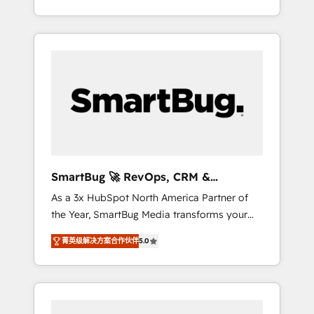
at scale. From predictive intelligence to
OS) to align your leadership and engineer a
conversational AI, we turn data into action
portal that drives predictable revenue
and automation into competitive advantage.
velocity. 🚀 GTM Strategy & Alignment
✦ 150+ implementations ✦ 100+
Workshops & Sprints: Identify "Valleys of
certifications ✦ 7 accreditations
Death" stalling growth. Fix your ICP, Math,
and Story to stop "accelerating a mess." ⚙️
Elite Engineering & AI Scalable Architecture:
Zero-technical-debt setup across all Hubs,
validated by our 7 HubSpot Accreditations.
AI-Powered RevOps: Breeze AI, custom AI
SmartBug 🚀 RevOps, CRM &
agents, and high-integrity migrations for total
Integration Experts
As a 3x HubSpot North America Partner of
reporting clarity. Security & Compliance: SOC
the Year, SmartBug Media transforms your
2 Type I and HIPAA attested for enterprise-
customer lifecycle into a revenue engine. Our
grade data security. 🏆 Why Bluleadz? GTM
菁英级解决方案合作伙伴
5.0
unified ecosystem includes specialized
OS Partner | 16+ Years Experience | 1,000+
divisions Globalia (AI & Software) and Point
Five-Star Reviews
Success Media (Paid Media), making this the
official home for all three brands. 🔄