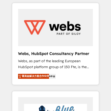
HubSpot challenges and improve user
to global brands
adoption, sales process and marketing
results. Services 📚 Onboarding your team to
HubSpot for the first time 🔧 Designing and
optimising your HubSpot set-up for better
results 🌐 Website design and build using
HubSpot 🔌 Integrating HubSpot with other
systems 🎓 Training your teams to be
HubSpot pros 📊 Lead generation services
Webs, HubSpot Consultancy Partner
using HubSpot Why us? - SIX HubSpot
Webs, as part of the leading European
Accreditations - awarded by HubSpot after a
HubSpot platform group of 150 Fte, is the
rigorous process for CRM, Solutions
trusted Elite HubSpot CRM Partner offering
Architecture, Onboarding , Data Migration,
菁英级解决方案合作伙伴
4.8
you a roadmap on maximizing EBITDA and
Custom Integration & Platform Enablement -
achieving Commercial Excellence. With our
Onboarded over 500 businesses to HubSpot
targeted processes, we strengthen your
-Top 1% of partners worldwide -In-house
digital transformation and minimize costs. As
team of 25+ experts Contact us today to help
HubSpot's Advanced Accredited CRM
you get more from your investment in
Implementation partner, we provide
HubSpot. www.bbdboom.com