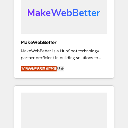
From multi-region migrations to AI-powered
automation, we turn complexity into clarity,
human at global scale. 🏆 HubSpot’s CEO
called us “the partner of the future.” Others
agree it is proof of trust built through
measurable impact.
MakeWebBetter
MakeWebBetter is a HubSpot technology
partner proficient in building solutions to
maximize the operational efficiency of
菁英级解决方案合作伙伴
4.9
HubSpot. The fastest-growing tech-enabler &
facilitator, MakeWebBetter, hands you the
blend of HubSpot expertise & eminent
solutions & integrations. Trust us to
streamline your HubSpot experience. 🚀
HubSpot Elite Partners with 10+ years of
HubSpot experience 🤝HubSpot Premier
Integration partner 🤝Google Premier Partner
2023 🌟5 HubSpot Accreditations 🌟Won