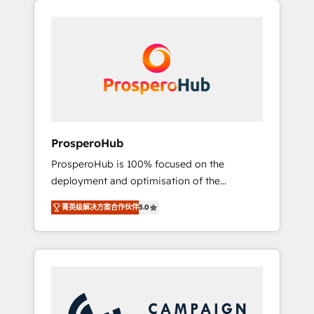
we are part of the most certified Canadian
integrando estrategia, tecnología y procesos
agencies, and we both hold Onboarding
comerciales para potenciar resultados reales.
Accreditations. Based in Canada (coast to
Nos caracterizamos por combinar excelencia
coast), our services are offered in both
técnica con una mirada estratégica a largo
English & French.
plazo.
ProsperoHub
ProsperoHub is 100% focused on the
deployment and optimisation of the
HubSpot CRM platform. Our highly
菁英级解决方案合作伙伴
5.0
experienced team of solutions experts will
ensure that you achieve maximum adoption
and ROI from your HubSpot investment. Use
our extensive HubSpot, sales, marketing,
service and integrations expertise to lead
your team on their HubSpot journey, design