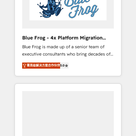
expertise to drive your business forward.
Since 2015 we are fully dedicated to
HubSpot and with an experienced team
(50+), we work with reputable companies in
B2B sectors such as manufacturing, SaaS and
Blue Frog - 4x Platform Migration
business services. We prepare a customized
Award Winner
Blue Frog is made up of a senior team of
business case that demonstrates the value
executive consultants who bring decades of
and impact of your digital transformation,
relevant, real world experience to our client
including a detailed financial rationale with a
菁英级解决方案合作伙伴
5.0
engagements. "Blue Frog is a top, trusted
focus on ROI and TCO. As a trusted extension
partner in HubSpot's ecosystem for a reason.
of your team, we believe in the power of
Their team brings over a decade of
partnership. Together, we embark on a
experience to the table, along with deep
transformational journey that sets your
knowledge of the HubSpot platform and
business up for long-term success. Unlock
strategies for driving growth. They are
your business. If not now, when?
committed to helping our customers grow
and finding solutions that fit their unique
business needs. We are thrilled to have Blue
Frog in the HubSpot ecosystem leading the