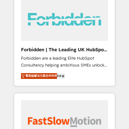
(Divalto, Sage X3, Cegid, Pennylane,
Dynamics..), VOIP (Aircall, Ringover, Modjo),
Shopify, Oneflow. 💻 Développements
custom : CRM UI Extensions (React),
Serverless Node.js, Custom Objects, thèmes
HubL, agents IA & Breeze AI. 🎯 Secteurs :
Industrie, Distribution B2B, SaaS, Services
Forbidden | The Leading UK HubSpot
B2B, Immobilier, Viticulture, Finance. 🚀 Nos
Consultancy
Forbidden are a leading Elite HubSpot
livrables : migration sécurisée,
Consultancy helping ambitious SMEs unlock
implémentation Marketing + Sales + Service
the full potential of HubSpot. Too many
Hub, synchronisation ERP ↔ HubSpot temps
菁英级解决方案合作伙伴
5.0
businesses invest in HubSpot but never see
réel, formation équipes. 🏆 +350 projets
the ROI they expected due to poor adoption,
livrés. Accrédités HubSpot CRM
messy data, and disconnected teams getting
Implementation, Data Migration & Custom
in the way. That’s where we come in. We
Integration. 📩 Parlons de votre projet →
partner with scaling businesses across the UK
digitaweb.com
to design, implement, and optimise HubSpot
so it actually drives revenue, not just reports
on it. Our services include: - Choosing the