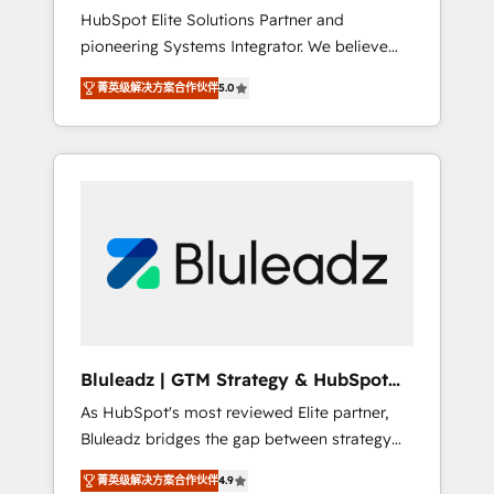
HubSpot Elite Solutions Partner and
processes evolve. Since 2014, we’ve
pioneering Systems Integrator. We believe
supported 1,400+ clients across a wide range
technology should serve business strategy,
of industries, including healthcare, software,
菁英级解决方案合作伙伴
5.0
not the other way around. Every engagement
B2B services, manufacturing, financial
begins with clear objectives, customer
services and more. Whether clients are new
journey mapping, and measurable KPIs. Only
to HubSpot or expanding into more
then we architect solutions. The question is
advanced use cases, we focus on delivering
never which features to activate, but which
clean, scalable, AI-ready systems that create
outcomes to deliver. -SYSTEM INTEGRATION-
long-term value and a consistently strong
Connectors, workflows, and data
client experience.
architectures that make HubSpot the
operational hub, integrated with SAP,
Microsoft Dynamics, custom ERPs, and any
enterprise platform. Proprietary apps extend
Bluleadz | GTM Strategy & HubSpot
HubSpot beyond standard configurations. -
Implementation
As HubSpot's most reviewed Elite partner,
AI-FIRST- AI across customer-facing
Bluleadz bridges the gap between strategy
operations to accelerate decisions,
and execution. We don't just "set up tools" —
streamline processes, and unlock efficiency
菁英级解决方案合作伙伴
4.9
we install the GTM Operating System (GTM