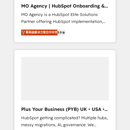
cleanup, and implementation. - Pre-built and
MO Agency | HubSpot Onboarding &
custom integrations across your full tech
Implementation
MO Agency is a HubSpot Elite Solutions
stack. - Custom object setup, CMS builds, and
Partner offering HubSpot implementation,
full-funnel automation. - Dashboards,
marketing automation, CRM and RevOps
lifecycle campaigns, and lead nurturing
菁英级解决方案合作伙伴
5.0
consulting, B2B SEO, paid media, content
sequences. - Cross-hub setup across
marketing, AEO and GEO (AI search
Marketing, Sales, Operations, and Service
optimisation), and HubSpot Content Hub
Hubs. - Ongoing optimization, managed
and WordPress development. We work with
support, and scalable retainers. Let’s make
enterprise and growth-led companies across
HubSpot your most powerful growth engine.
technology, professional services, financial
Built to convert, scale, and drive results.
services and industrial sectors. Offices in
Johannesburg, Cape Town, Dubai & London.
500+ HubSpot CRM implementations
delivered. AI visibility coverage across
ChatGPT, Claude, Perplexity, Gemini and
Plus Your Business (PYB) UK • USA •
Google AI Overviews. HubSpot Impact Award
Europe
HubSpot getting complicated? Multiple hubs,
- Customer First HubSpot Impact Award -
messy migrations, AI, governance. We
Integrations Innovation HubSpot Impact