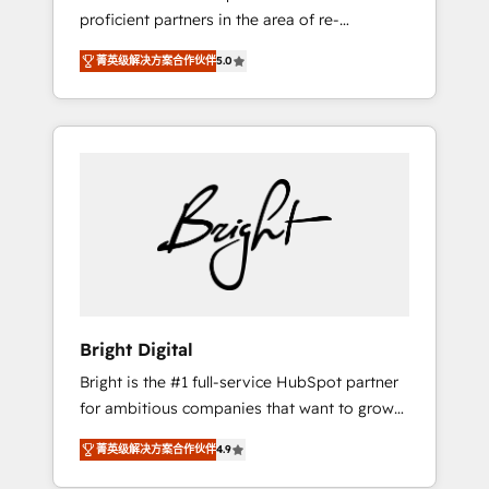
proficient partners in the area of re-
platforming, website design & development.
菁英级解决方案合作伙伴
5.0
We specialize in multi-hub implementations
for mid-market & enterprise companies. We
are woman-owned, powered by coffee, and
we ❤️ dogs. We produce award-winning work
for our clients. 🏆2023 Technical Expertise
Impact Award 🏆2022 Technical Expertise
Impact Award 🏆2022 Platform Migration
Excellence Impact Award 🏆2020 Elite
Solutions Partner 🏆2019 Integrations
HubSpot Impact Award 🏆2019 Marketing
Enablement HubSpot Impact Award 🏆2018
Bright Digital
Website Design HubSpot Impact Award 🏆
Bright is the #1 full-service HubSpot partner
2017 Website Design HubSpot Impact Award
for ambitious companies that want to grow
🏆2016 Growth-Driven Design Agency of the
smarter. From HubSpot onboarding, to
Year 🏆2016 Sales Enablement HubSpot
菁英级解决方案合作伙伴
4.9
training, from developing a new website to
Impact Award 🏆2015 Growth-Driven Design
lead generation and digital marketing; we do