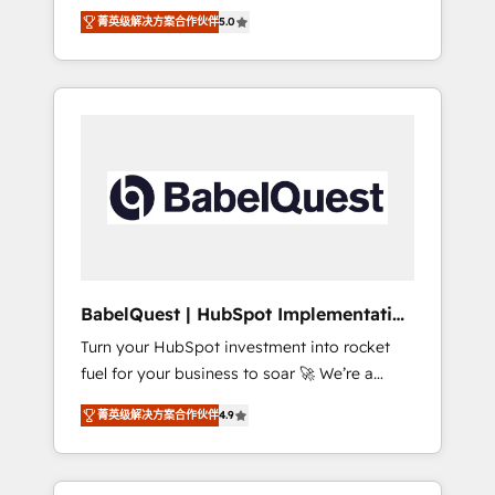
organise that complexity, so your team can
Award - Platform Migration Excellence
菁英级解决方案合作伙伴
5.0
put HubSpot to work... Welcome to our
HubSpot Impact Award - Platform Excellence
Profile! We help with: • CRM implementation,
40+ full-time HubSpot professionals. 100s of
reports, workflows, and team training • CRM
certifications and accreditations with
migration from Salesforce, Pipedrive,
HubSpot.
Dynamics and others • Technical projects
including custom API integrations • AI
governance for HubSpot-centred operations
A little about us: • Boutique 'Elite' team of 12 •
150+ clients across Sales Hub, Marketing
Hub, Service Hub, Data Hub and CMS •
ISO/IEC 27001:2022, ISO 9001:2015, and ISO
BabelQuest | HubSpot Implementation
42001:2023 certified - the AI management
& Consultancy
Turn your HubSpot investment into rocket
standard • GuardHub: our AI governance
fuel for your business to soar 🚀 We’re a
framework, built on ISO 42001 Ready for the
team of accredited HubSpot experts ready
next step? Click the 👈 '𝗖𝗼𝗻𝘁𝗮𝗰𝘁 𝗯𝘂𝘀𝗶𝗻𝗲𝘀𝘀'
菁英级解决方案合作伙伴
4.9
to help you. We can implement the platform
button to get in touch (𝘸𝘦'𝘳𝘦 𝘴𝘶𝘱𝘦𝘳
into complex business environments,
𝘳𝘦𝘴𝘱𝘰𝘯𝘴𝘪𝘷𝘦)
optimise what you've got and make sure you