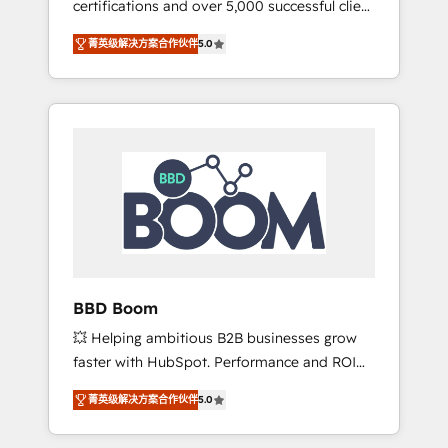
certifications and over 5,000 successful client
confidence and achieve a unified, data-
engagements, Vonazon turns marketing
driven approach to customer engagement.
菁英级解决方案合作伙伴
5.0
complexity into measurable, scalable growth.
From onboarding to enterprise-grade
campaigns, our in-house team builds scalable
strategies that drive long-term revenue. ⚙️
HubSpot Integration & Optimization •
Seamless CRM, CMS, and automation setup •
Complex platform migrations and data
cleanups • Custom APIs and third-party
integrations 📈 End-to-End Revenue
Acceleration • Lifecycle marketing and
pipeline growth programs • Sales enablement
BBD Boom
tools and CRM optimization • Retention
💥 Helping ambitious B2B businesses grow
strategies with customer journey mapping 🏅
faster with HubSpot. Performance and ROI
Elite-Level HubSpot Execution • 750+
focused. 💥 BBD Boom is the HubSpot
onboardings and 2,000+ implementations •
菁英级解决方案合作伙伴
5.0
partner that can help you to HubSpot Better.
Deep expertise across marketing, sales, and
We work with your teams to solve all your
service hubs • Built-in flexibility for startups