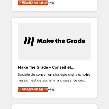
🪴 - Sales Hub: More implementations than
菁英级解决方案合作伙伴
4.9
avec d’autres outils (ERP, téléphonie, etc.) •
any other Partner 💻 - Migrations: We convert
Alignement des équipes grâce à un outil et
Salesforce addicts to HubSpot evangelists 🧡
des données partagées • Amélioration de la
Don't hire a marketing agency for an Ops
collecte et de l’analyse des données pour des
problem. Don't hire a technical agency for a
décisions éclairées • Optimisation de
growth problem. Hire a partner built to solve
l’efficacité et de la productivité des équipes
both.
Notre équipe de 30 consultants certifiés
HubSpot aborde chaque projet avec un
engagement total, alignant processus métiers
et technologie, et guidant vos équipes à
travers le changement, tout en centrant vos
Make the Grade - Conseil et
objectifs d’entreprise. Grâce à une
intégrateur HubSpot
Société de conseil en stratégie digitale, notre
méthodologie éprouvée auprès de plus de
mission est de soutenir la croissance des
400 clients, nous comprenons rapidement
entreprises B2B à travers l’acquisition de
vos enjeux et intégrons parfaitement
菁英级解决方案合作伙伴
4.9
nouveaux clients, l'intégration CRM et le
HubSpot dans votre organisation. Pour toute
développement des revenus auprès de vos
question technique ou besoin de
comptes existants. En France et à
structuration de votre projet HubSpot,