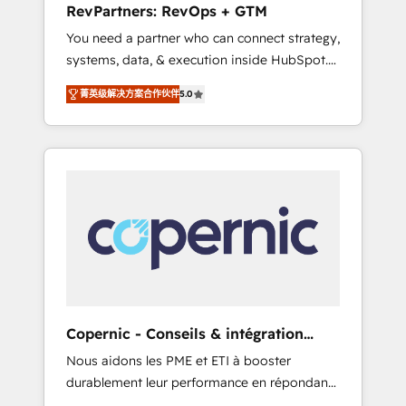
RevPartners: RevOps + GTM
from any legacy CRM. Zero downtime, full
You need a partner who can connect strategy,
data integrity. ➤ Implementation: Configure
systems, data, & execution inside HubSpot.
HubSpot to run your revenue process. Sales,
We bridge the gap where most agencies fall
marketing, and service wired together. ➤ AI
菁英级解决方案合作伙伴
5.0
short by combining GTM strategy with
and Integrations: Layer Breeze AI, custom
technical execution to solve the right
agents, and APIs to remove manual work. ➤
problem with the right solution. As the only
Ongoing Management: Monthly tune-ups,
firm in the world to hold Elite Partner
feature rollouts, adoption coaching. Buying
Accreditations with both HubSpot and Clay,
HubSpot, switching to it, or reviving a stale
our clients gain a unique advantage in CRM
portal? We are built for the work.
architecture, pipeline generation, data
intelligence, and go-to-market execution.
Why B2B Businesses Choose RP: - Secure:
Soc2 compliant 🛡️ - Pricing: Implementations
starting at $1,5k 💵 - Speed: Launch in 14
Copernic - Conseils & intégration
days ⚡ - Global: 75+ RPers across five
HubSpot
Nous aidons les PME et ETI à booster
continents 🌐 - Scale: Largest organically
durablement leur performance en répondant
grown & fastest tiering Elite HubSpot Partner
aux vrais défis : • Intégration de HubSpot