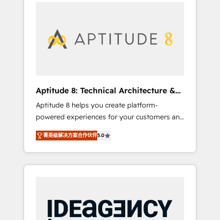
l'international, nous travaillons avec des ETI
contactez notre équipe pour un échange
ambitieuses, des grands groupes voulant
dédié.
aller au-delà d’une simple transformation
digitale et des startups florissantes. Nos 3
grandes expertises sont : ➤ L’intégration de
CRM et de méthodologie RevOps pour
aligner les équipes marketing, commerciales
et support client (data migration,
Aptitude 8: Technical Architecture &
synchronisation API, audit et maintenance) ➤
Deployment
Aptitude 8 helps you create platform-
La création de sites internet de conversion
powered experiences for your customers and
qui transforment les visiteurs en
teams. We build multi-hub solutions and
opportunités d'affaires ➤ La mise en place
菁英级解决方案合作伙伴
5.0
orchestrate operations across your entire
de stratégies d'acquisition marketing (SEO,
tech stack. Aptitude 8 is trusted by top
SEA, inbound, automatisation marketing,
brands such as Lenovo, Bluetooth,
ABM, IA, emailing) Informations clés : - 10 ans
International Sports Sciences Association,
d'expérience - 100+ intégrations CRM
SXSW, Notion, Soundcloud, American Nurses
HubSpot réussies - 40 experts conseil - 150
Association, Randstad, Uber Freight, and
certifications HubSpot cumulées
HubSpot itself. We have the largest technical