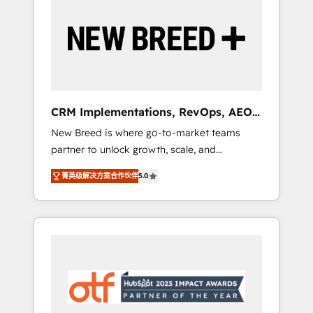
Implementation & Integration - Seamless
migrations and system integrations powered
by Globalia’s technical development team. -
19 HubSpot-certified trainers to drive
platform adoption. 📈 Revenue Generation -
Full-funnel marketing and high-performance
advertising via Point Success Media. - Expert
CRM Implementations, RevOps, AEO
deployment of Breeze AI and custom agents
+ Web, Demand Gen
New Breed is where go-to-market teams
to automate growth. 🏆 Elite Excellence - 8
partner to unlock growth, scale, and
platform accreditations and deep HIPAA-
transformation. We help companies activate
compliance expertise. - A team of 250+
菁英级解决方案合作伙伴
5.0
HubSpot’s AI-powered customer platform
experts dedicated to your resilient growth.
and operationalize HubSpot’s Loop
Marketing framework through expert-led
services, smart agents, and purpose-built
apps, tailored to your business. Together, we
unlock results, fast. ⚙️CRM & RevOps: Align all
Hubs to your buyer journey for clean data,
scalability, & reporting. 🎯Demand Gen &