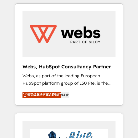
HubSpot challenges and improve user
to global brands
adoption, sales process and marketing
results. Services 📚 Onboarding your team to
HubSpot for the first time 🔧 Designing and
optimising your HubSpot set-up for better
results 🌐 Website design and build using
HubSpot 🔌 Integrating HubSpot with other
systems 🎓 Training your teams to be
HubSpot pros 📊 Lead generation services
Webs, HubSpot Consultancy Partner
using HubSpot Why us? - SIX HubSpot
Webs, as part of the leading European
Accreditations - awarded by HubSpot after a
HubSpot platform group of 150 Fte, is the
rigorous process for CRM, Solutions
trusted Elite HubSpot CRM Partner offering
Architecture, Onboarding , Data Migration,
菁英级解决方案合作伙伴
4.8
you a roadmap on maximizing EBITDA and
Custom Integration & Platform Enablement -
achieving Commercial Excellence. With our
Onboarded over 500 businesses to HubSpot
targeted processes, we strengthen your
-Top 1% of partners worldwide -In-house
digital transformation and minimize costs. As
team of 25+ experts Contact us today to help
HubSpot's Advanced Accredited CRM
you get more from your investment in
Implementation partner, we provide
HubSpot. www.bbdboom.com