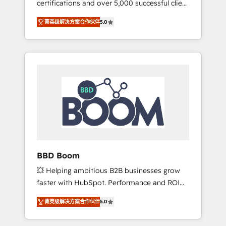
certifications and over 5,000 successful client
confidence and achieve a unified, data-
engagements, Vonazon turns marketing
driven approach to customer engagement.
菁英级解决方案合作伙伴
5.0
complexity into measurable, scalable growth.
From onboarding to enterprise-grade
campaigns, our in-house team builds scalable
strategies that drive long-term revenue. ⚙️
HubSpot Integration & Optimization •
Seamless CRM, CMS, and automation setup •
Complex platform migrations and data
cleanups • Custom APIs and third-party
integrations 📈 End-to-End Revenue
Acceleration • Lifecycle marketing and
pipeline growth programs • Sales enablement
BBD Boom
tools and CRM optimization • Retention
💥 Helping ambitious B2B businesses grow
strategies with customer journey mapping 🏅
faster with HubSpot. Performance and ROI
Elite-Level HubSpot Execution • 750+
focused. 💥 BBD Boom is the HubSpot
onboardings and 2,000+ implementations •
菁英级解决方案合作伙伴
5.0
partner that can help you to HubSpot Better.
Deep expertise across marketing, sales, and
We work with your teams to solve all your
service hubs • Built-in flexibility for startups