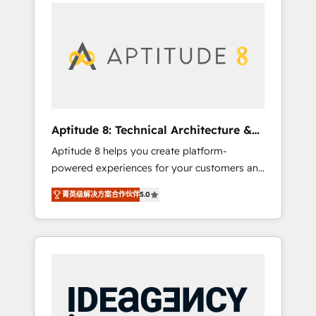
l'international, nous travaillons avec des ETI
contactez notre équipe pour un échange
ambitieuses, des grands groupes voulant
dédié.
aller au-delà d’une simple transformation
digitale et des startups florissantes. Nos 3
grandes expertises sont : ➤ L’intégration de
CRM et de méthodologie RevOps pour
aligner les équipes marketing, commerciales
et support client (data migration,
Aptitude 8: Technical Architecture &
synchronisation API, audit et maintenance) ➤
Deployment
Aptitude 8 helps you create platform-
La création de sites internet de conversion
powered experiences for your customers and
qui transforment les visiteurs en
teams. We build multi-hub solutions and
opportunités d'affaires ➤ La mise en place
菁英级解决方案合作伙伴
5.0
orchestrate operations across your entire
de stratégies d'acquisition marketing (SEO,
tech stack. Aptitude 8 is trusted by top
SEA, inbound, automatisation marketing,
brands such as Lenovo, Bluetooth,
ABM, IA, emailing) Informations clés : - 10 ans
International Sports Sciences Association,
d'expérience - 100+ intégrations CRM
SXSW, Notion, Soundcloud, American Nurses
HubSpot réussies - 40 experts conseil - 150
Association, Randstad, Uber Freight, and
certifications HubSpot cumulées
HubSpot itself. We have the largest technical