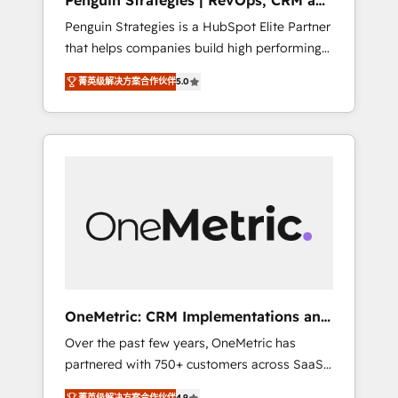
Penguin Strategies | RevOps, CRM and
Pas pour remplacer l'humain, mais pour
AI
Penguin Strategies is a HubSpot Elite Partner
l'augmenter. Chez Ideagency, nous
that helps companies build high performing
accompagnons cette transformation. D'abord
revenue operations across complex sales
les fondations : des données unifiées, des
菁英级解决方案合作伙伴
5.0
cycles, multi system environments and global
processus alignés. Ensuite l'augmentation :
SaaS or manufacturing teams. Trusted by
l'IA là où elle crée de la valeur. Et surtout :
leading enterprises and fast growing scale
l'humain qui reste au centre. Parce que la
ups including Sony, Rapyd, Fiverr, XM Cyber,
vraie performance vient de l'intérieur. Act
Bridgepointe Technologies, EMA Design
Inside. Stand Out.
Automation and Uptive. 📊 RevOps & data
architecture 🔗 CRM migrations & End to end
integrations 🤖 AI workflows & enrichment 📘
Team enablement & company-wide adoption
We create HubSpot environments that teams
use with confidence and that leadership can
OneMetric: CRM Implementations and
rely on for scalable revenue insights.
GTM engineering
Over the past few years, OneMetric has
partnered with 750+ customers across SaaS,
fintech, healthcare, real estate, and other
菁英级解决方案合作伙伴
4.9