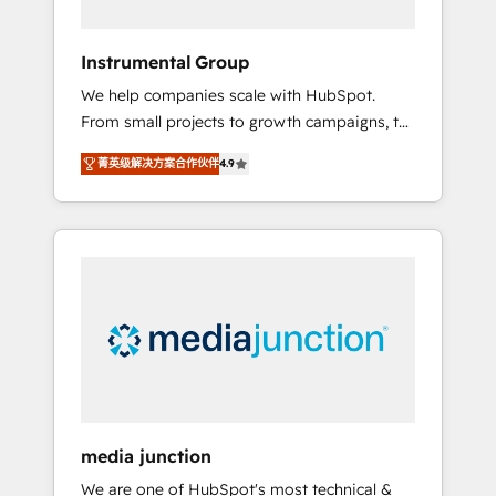
HubSpot Theme Challenge 2021 🌟
INBOUND’19 HubSpot Rising Star Why us?
Instrumental Group
Harnessing the full potential of the powerful
We help companies scale with HubSpot.
HubSpot CRM. ✔️A team of HubSpot experts
From small projects to growth campaigns, to
backed by over 10+ years of HubSpot
CRM and websites. Hire an agency that's
experience ✔️Flexible pricing models —
菁英级解决方案合作伙伴
4.9
experienced in every inch of HubSpot and
Hourly-fee (assigned one Dedicated
willing to work hand-in-hand with your team
HubSpot Admin); Monthly-fee (HubSpot
to simplify the complex and build a better
Admin + Project Manager); and Fixed Project
experience for your team and customers.
Cost (as per requirement). ✔️Helped over
25,000+ customers so far with our HubSpot
solutions. ✔️Bespoke apps & on-demand
bundle services. Connect with us today!
media junction
We are one of HubSpot's most technical &