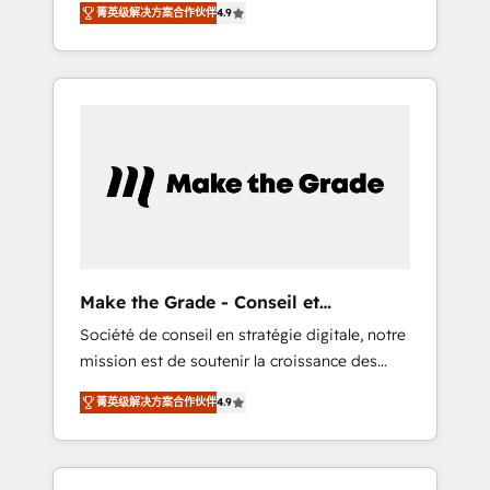
🪴 - Sales Hub: More implementations than
菁英级解决方案合作伙伴
4.9
avec d’autres outils (ERP, téléphonie, etc.) •
any other Partner 💻 - Migrations: We convert
Alignement des équipes grâce à un outil et
Salesforce addicts to HubSpot evangelists 🧡
des données partagées • Amélioration de la
Don't hire a marketing agency for an Ops
collecte et de l’analyse des données pour des
problem. Don't hire a technical agency for a
décisions éclairées • Optimisation de
growth problem. Hire a partner built to solve
l’efficacité et de la productivité des équipes
both.
Notre équipe de 30 consultants certifiés
HubSpot aborde chaque projet avec un
engagement total, alignant processus métiers
et technologie, et guidant vos équipes à
travers le changement, tout en centrant vos
Make the Grade - Conseil et
objectifs d’entreprise. Grâce à une
intégrateur HubSpot
Société de conseil en stratégie digitale, notre
méthodologie éprouvée auprès de plus de
mission est de soutenir la croissance des
400 clients, nous comprenons rapidement
entreprises B2B à travers l’acquisition de
vos enjeux et intégrons parfaitement
菁英级解决方案合作伙伴
4.9
nouveaux clients, l'intégration CRM et le
HubSpot dans votre organisation. Pour toute
développement des revenus auprès de vos
question technique ou besoin de
comptes existants. En France et à
structuration de votre projet HubSpot,