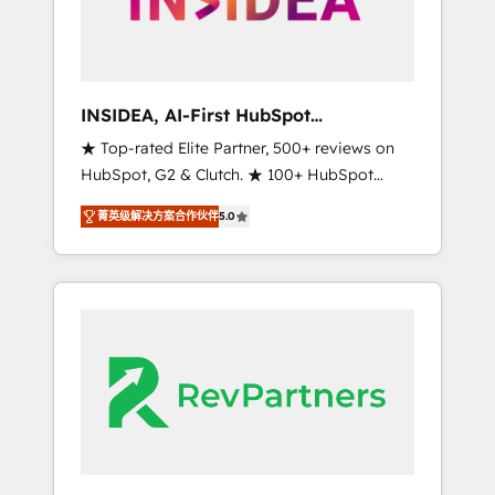
integrated marketing campaigns, & RevOps
frameworks that fuel long-term success We
connect the entire customer lifecycle through
seamless integrations, ensure long-term
INSIDEA, AI-First HubSpot
adoption with change-management
Onboarding & RevOps
★ Top-rated Elite Partner, 500+ reviews on
programs, and align marketing, sales, and
HubSpot, G2 & Clutch. ★ 100+ HubSpot
service to drive sustainable growth With 6
Certified Experts & Trainers across the team
key HubSpot accreditations and experience
菁英级解决方案合作伙伴
5.0
★ 1,500+ implementations across five
across hundreds of organizations in dozens
continents ★ AI-First, RevOps-led,
of industries, there’s a good chance one of
Onboarding obsessed ★ Company of the
our globally integrated teams has worked
Year 2024/25 INSIDEA helps growing
with clients just like you Let’s explore
companies turn HubSpot into a revenue
whether S2 is the partner you’ve been
engine. We onboard your team, migrate your
looking for...and get your next big initiative
data, and build AI-powered workflows that
moving!
drive adoption from week one, in your time
zone. What we do ➤ Onboarding: Live in
weeks, with workflows built around your
business, not a template. ➤ Migration: Move