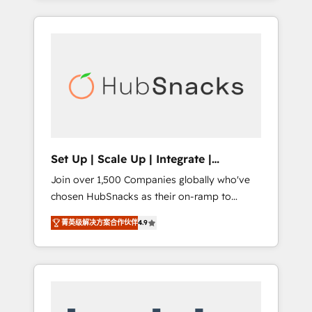
Agency of the Year 🏆2015 Became the 5th
it all (and with great results)! In short, our
Agency to reach Diamond 🏆2014 HubSpot
services include: - HubSpot consultancy:
COS Performance Award 🏆2014 HubSpot
onboarding, training, data migration -
COS Design Award 🏆2013 HubSpot
HubSpot development: websites, custom
Marketplace Provider of the Year 🏆2011
modules, integrations - Marketing & sales
Became a HubSpot Partner 📆Founded in
solutions: digital marketing, advertising,
1997
campaigns, content and design We connect
people, data and technology to improve
customer experiences. With our bright
Set Up | Scale Up | Integrate |
people, exciting ideas and can-do mentality,
HubSnacks FlexPlan
Join over 1,500 Companies globally who've
we ensure revenue growth on a daily basis.
chosen HubSnacks as their on-ramp to
So tell us your challenge; our passionate and
HubSpot since 2014 Simple pay-as-you-go
growth driven team of 100+ experts is ready
菁英级解决方案合作伙伴
4.9
plans that accelerate value... 1️⃣ Set Up |
for you! Driving digital growth |
Onboarding New or Check-fixing existing
www.brightdigital.com
HubSpot portals 2️⃣ Scale Up | 100% HubSpot
Task Execution... Global 24/7 ... All Experts 3️⃣
Integrate | your entire Tech Stack with