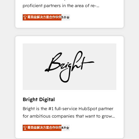
proficient partners in the area of re-
platforming, website design & development.
菁英级解决方案合作伙伴
5.0
We specialize in multi-hub implementations
for mid-market & enterprise companies. We
are woman-owned, powered by coffee, and
we ❤️ dogs. We produce award-winning work
for our clients. 🏆2023 Technical Expertise
Impact Award 🏆2022 Technical Expertise
Impact Award 🏆2022 Platform Migration
Excellence Impact Award 🏆2020 Elite
Solutions Partner 🏆2019 Integrations
HubSpot Impact Award 🏆2019 Marketing
Enablement HubSpot Impact Award 🏆2018
Bright Digital
Website Design HubSpot Impact Award 🏆
Bright is the #1 full-service HubSpot partner
2017 Website Design HubSpot Impact Award
for ambitious companies that want to grow
🏆2016 Growth-Driven Design Agency of the
smarter. From HubSpot onboarding, to
Year 🏆2016 Sales Enablement HubSpot
菁英级解决方案合作伙伴
4.9
training, from developing a new website to
Impact Award 🏆2015 Growth-Driven Design
lead generation and digital marketing; we do