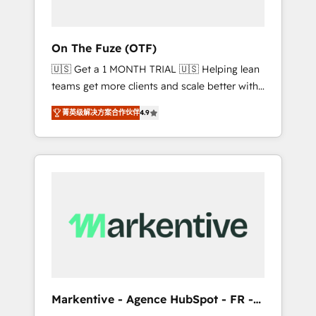
ABM: Drive pipeline with inbound, ABM, AEO,
SEO, & paid media. 👩‍💻Web Design: Build
high-performing websites with UX,
On The Fuze (OTF)
messaging, & conversion strategy that drive
🇺🇸 Get a 1 MONTH TRIAL 🇺🇸 Helping lean
results. 🤖AI Strategy: Activate Breeze Agents,
teams get more clients and scale better with
configure HubSpot AI, & maximize AEO with
our HubSpot Consulting & 'Done For You'
tailored AI services. 🧩Integrations: Extend
菁英级解决方案合作伙伴
4.9
Services. 🚀 Who We Work With 🚀 We help
HubSpot with custom integrations, hosting, &
lean, growing companies: - Win more
maintenance.
business - Reduce no-shows - Improve lead
& deal conversion rates - Scale with less
headcount ...by using HubSpot's full
capabilities. 🤓 What do you get? 🤓 Our
client's are too busy to learn the ins-and-outs
of HubSpot. We give you a Personal
Consultant + Tech Team to handle the heavy
lifting of mapping out AND building your
ideal system. + Get best practices and 'don't
Markentive - Agence HubSpot - FR -
know what you don't know'
EN