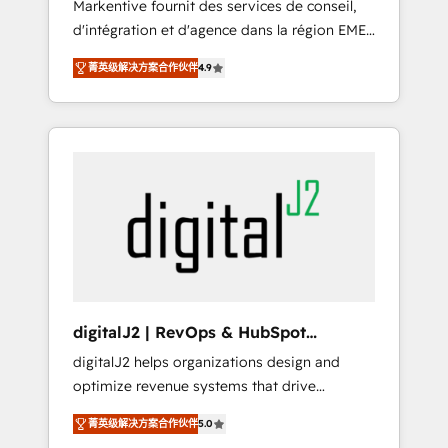
Markentive fournit des services de conseil,
recommendations to maximize conversions!
d'intégration et d'agence dans la région EMEA
OTF is an Elite Partner (top 1% of 6,500+
et North America. Avec plus de 115 experts en
Partners) and was named 2023 HubSpot
菁英级解决方案合作伙伴
4.9
marketing automation, Growth, Revops, CRM
Partner of the Year 💥 Trusted by 2,500+
et webdesign. Markentive is both a
companies to help them scale and close
consulting firm, a digital agency and an
more business, by using HubSpot (the right
integrator. With over 115 experts in marketing
way). ⭐️ Here's more info:
automation, growth, revops, CRM and
www.onthefuze.com/hubspot-admin Contact
webdesign (We focus on EMEA - USA
us to learn more!
customers).
digitalJ2 | RevOps & HubSpot
Implementations
digitalJ2 helps organizations design and
optimize revenue systems that drive
scalable, predictable growth. As a triple-
菁英级解决方案合作伙伴
5.0
accredited HubSpot Solutions Partner, we