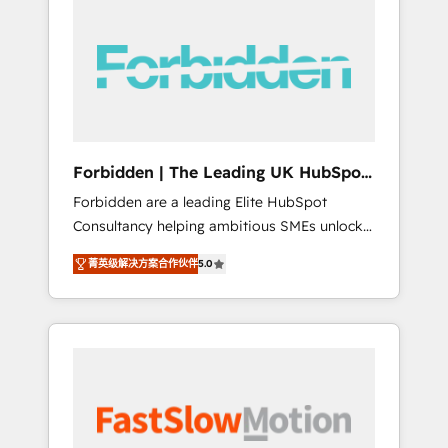
(Divalto, Sage X3, Cegid, Pennylane,
Dynamics..), VOIP (Aircall, Ringover, Modjo),
Shopify, Oneflow. 💻 Développements
custom : CRM UI Extensions (React),
Serverless Node.js, Custom Objects, thèmes
HubL, agents IA & Breeze AI. 🎯 Secteurs :
Industrie, Distribution B2B, SaaS, Services
Forbidden | The Leading UK HubSpot
B2B, Immobilier, Viticulture, Finance. 🚀 Nos
Consultancy
Forbidden are a leading Elite HubSpot
livrables : migration sécurisée,
Consultancy helping ambitious SMEs unlock
implémentation Marketing + Sales + Service
the full potential of HubSpot. Too many
Hub, synchronisation ERP ↔ HubSpot temps
菁英级解决方案合作伙伴
5.0
businesses invest in HubSpot but never see
réel, formation équipes. 🏆 +350 projets
the ROI they expected due to poor adoption,
livrés. Accrédités HubSpot CRM
messy data, and disconnected teams getting
Implementation, Data Migration & Custom
in the way. That’s where we come in. We
Integration. 📩 Parlons de votre projet →
partner with scaling businesses across the UK
digitaweb.com
to design, implement, and optimise HubSpot
so it actually drives revenue, not just reports
on it. Our services include: - Choosing the