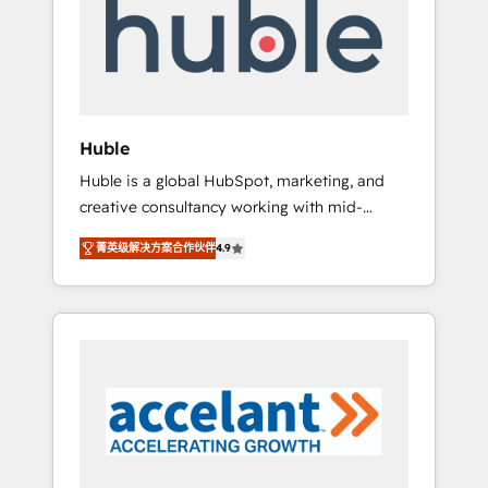
Custom Integrations Slash months from your
API Integration project... ⬅️ Click "Contact
Business" ⬅️ to access 150+ Kickstart
Integration templates that put HubSpot in
the center of your tech stack, syncing... 🛍️
Shopify or WooCommerce 💲 Stripe or
Huble
Paypal 💰 Sage or Netsuite 🤖 Google or
Huble is a global HubSpot, marketing, and
Microsoft ✍️ DocuSign or PandaDoc 🌐
creative consultancy working with mid-
Avalara or Quaderno HubSnacks holds the
market and enterprise businesses. We go
rare Advanced "Custom Integrations"
菁英级解决方案合作伙伴
4.9
beyond implementation, shaping the
Accreditation, securely sync data across... 🔄
strategy, processes, and teams that turn
any apps, in any direction. Stuck on your old
HubSpot into a genuine growth engine.
CRM..? Migrate | seamlessly off your old CRM
Named HubSpot's Global Partner of the Year
onto a clean new HubSpot portal with
in 2024, consistently ranked among their top
Advanced Website and CRM Migrations using
5 partners worldwide, and with over 15 years
our in-house "HubScrub" Tool.
in the ecosystem, Huble has built a track
record that speaks for itself. One company,
one operating model, delivering across