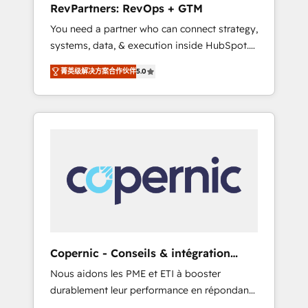
RevPartners: RevOps + GTM
from any legacy CRM. Zero downtime, full
You need a partner who can connect strategy,
data integrity. ➤ Implementation: Configure
systems, data, & execution inside HubSpot.
HubSpot to run your revenue process. Sales,
We bridge the gap where most agencies fall
marketing, and service wired together. ➤ AI
菁英级解决方案合作伙伴
5.0
short by combining GTM strategy with
and Integrations: Layer Breeze AI, custom
technical execution to solve the right
agents, and APIs to remove manual work. ➤
problem with the right solution. As the only
Ongoing Management: Monthly tune-ups,
firm in the world to hold Elite Partner
feature rollouts, adoption coaching. Buying
Accreditations with both HubSpot and Clay,
HubSpot, switching to it, or reviving a stale
our clients gain a unique advantage in CRM
portal? We are built for the work.
architecture, pipeline generation, data
intelligence, and go-to-market execution.
Why B2B Businesses Choose RP: - Secure:
Soc2 compliant 🛡️ - Pricing: Implementations
starting at $1,5k 💵 - Speed: Launch in 14
Copernic - Conseils & intégration
days ⚡ - Global: 75+ RPers across five
HubSpot
Nous aidons les PME et ETI à booster
continents 🌐 - Scale: Largest organically
durablement leur performance en répondant
grown & fastest tiering Elite HubSpot Partner
aux vrais défis : • Intégration de HubSpot