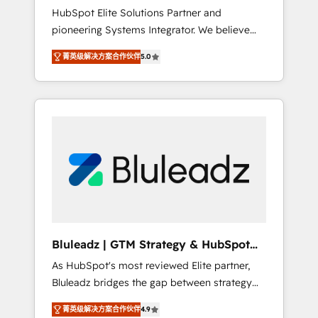
HubSpot Elite Solutions Partner and
processes evolve. Since 2014, we’ve
pioneering Systems Integrator. We believe
supported 1,400+ clients across a wide range
technology should serve business strategy,
of industries, including healthcare, software,
菁英级解决方案合作伙伴
5.0
not the other way around. Every engagement
B2B services, manufacturing, financial
begins with clear objectives, customer
services and more. Whether clients are new
journey mapping, and measurable KPIs. Only
to HubSpot or expanding into more
then we architect solutions. The question is
advanced use cases, we focus on delivering
never which features to activate, but which
clean, scalable, AI-ready systems that create
outcomes to deliver. -SYSTEM INTEGRATION-
long-term value and a consistently strong
Connectors, workflows, and data
client experience.
architectures that make HubSpot the
operational hub, integrated with SAP,
Microsoft Dynamics, custom ERPs, and any
enterprise platform. Proprietary apps extend
Bluleadz | GTM Strategy & HubSpot
HubSpot beyond standard configurations. -
Implementation
As HubSpot's most reviewed Elite partner,
AI-FIRST- AI across customer-facing
Bluleadz bridges the gap between strategy
operations to accelerate decisions,
and execution. We don't just "set up tools" —
streamline processes, and unlock efficiency
菁英级解决方案合作伙伴
4.9
we install the GTM Operating System (GTM