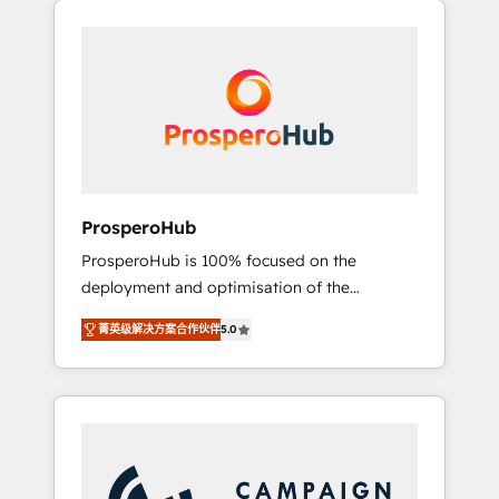
we are part of the most certified Canadian
integrando estrategia, tecnología y procesos
agencies, and we both hold Onboarding
comerciales para potenciar resultados reales.
Accreditations. Based in Canada (coast to
Nos caracterizamos por combinar excelencia
coast), our services are offered in both
técnica con una mirada estratégica a largo
English & French.
plazo.
ProsperoHub
ProsperoHub is 100% focused on the
deployment and optimisation of the
HubSpot CRM platform. Our highly
菁英级解决方案合作伙伴
5.0
experienced team of solutions experts will
ensure that you achieve maximum adoption
and ROI from your HubSpot investment. Use
our extensive HubSpot, sales, marketing,
service and integrations expertise to lead
your team on their HubSpot journey, design