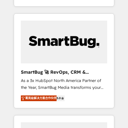
at scale. From predictive intelligence to
OS) to align your leadership and engineer a
conversational AI, we turn data into action
portal that drives predictable revenue
and automation into competitive advantage.
velocity. 🚀 GTM Strategy & Alignment
✦ 150+ implementations ✦ 100+
Workshops & Sprints: Identify "Valleys of
certifications ✦ 7 accreditations
Death" stalling growth. Fix your ICP, Math,
and Story to stop "accelerating a mess." ⚙️
Elite Engineering & AI Scalable Architecture:
Zero-technical-debt setup across all Hubs,
validated by our 7 HubSpot Accreditations.
AI-Powered RevOps: Breeze AI, custom AI
SmartBug 🚀 RevOps, CRM &
agents, and high-integrity migrations for total
Integration Experts
As a 3x HubSpot North America Partner of
reporting clarity. Security & Compliance: SOC
the Year, SmartBug Media transforms your
2 Type I and HIPAA attested for enterprise-
customer lifecycle into a revenue engine. Our
grade data security. 🏆 Why Bluleadz? GTM
菁英级解决方案合作伙伴
5.0
unified ecosystem includes specialized
OS Partner | 16+ Years Experience | 1,000+
divisions Globalia (AI & Software) and Point
Five-Star Reviews
Success Media (Paid Media), making this the
official home for all three brands. 🔄