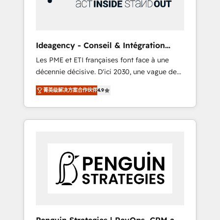
consulting team of any HubSpot partner and
expertise across operational strategy,
business-first process building, system
integration, custom development, and
Ideagency - Conseil & Intégration
extensibility. When you work with Aptitude 8,
HubSpot
Les PME et ETI françaises font face à une
you get a team – not an individual – with
décennie décisive. D'ici 2030, une vague de
embedded consulting, strategy,
consolidation va recomposer le marché.
development, and project management. We
菁英级解决方案合作伙伴
4.9
Seules survivront les entreprises qui auront
have 100% US-based, FTE team members.
réussi leur transformation. Le problème ?
We offer project-based and managed
58% des dirigeants savent que l'IA est vitale
services engagements that include new
pour leur survie. Mais 57% n'ont aucune
HubSpot implementations, migrations from
stratégie. Et 43% ne maîtrisent même pas
other platforms, systems integration,
leurs données. C'est le paradoxe français :
extensibility, custom development, and
conscience totale, action nulle. La solution
ongoing RevOps support.
s'appelle l'Entreprise Augmentée. Ce n'est pas
une entreprise qui utilise l'IA. C'est une
organisation qui a réussi la symbiose entre
l'expertise humaine et l'intelligence artificielle.