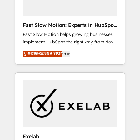
right HubSpot package for your business -
Full CRM, Marketing, and Sales Hub
implementations - Custom dashboards and
Fast Slow Motion: Experts in HubSpot
reporting - Workflow automation and data
& Salesforce
Fast Slow Motion helps growing businesses
clean-up - Sales enablement and team
implement HubSpot the right way from day
training - Ongoing optimisation and RevOps
one — with the flexibility to scale as
support Based in Leeds and London, we
菁英级解决方案合作伙伴
4.9
complexity increases. Highly certified in both
partner with SMEs across the UK who are
HubSpot and Salesforce, we bring deep
ready to turn HubSpot into the growth
experience in CRM implementation,
engine it’s meant to be.
integrations, and data migration across
modern business systems. Built to serve
growing mid-market and enterprise
organizations, our team combines strong
technical execution with real business
perspective. Many of our consultants have
scaled businesses themselves, giving us a
practical understanding of what owners and
Exelab
operators need as their systems, data, and