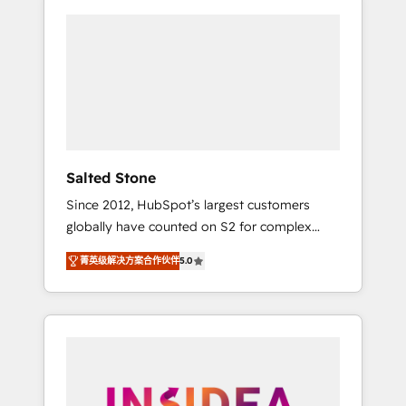
Salted Stone
Since 2012, HubSpot’s largest customers
globally have counted on S2 for complex
migrations, change management, systems
菁英级解决方案合作伙伴
5.0
integration, and creative solutions that
deliver measurable impact and transform
brand experiences As one of the few full-
service creative agencies in the HubSpot
ecosystem, we blend strategy, technology, &
award-winning design to build scalable,
globally regionalized HubSpot websites,