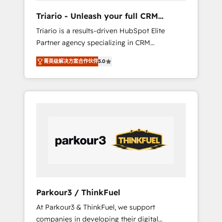
way for customers!" - Yamini Rangan, CEO of
Triario - Unleash your full CRM
HubSpot “Our experience with the team at
potential
Triario is a results-driven HubSpot Elite
Blue Frog has been nothing short of
Partner agency specializing in CRM
extraordinary. Their years of experience and
implementations & migrations, Revenue
quality of skilled staff has earned them a
菁英级解决方案合作伙伴
5.0
Operations, Custom Integrations, Custom AI
trusted reputation within the HubSpot
agents and AI-ready Website Design With
ecosystem as a reliable partner capable of
over 15 years of experience, we help
delivering remarkable experiences for our
companies bridge the gap between
most sophisticated clients.” - Brian Garvey,
marketing, sales, and customer success
VP, Solutions Partner Program, HubSpot.
through smart automation, data hygiene, and
tailored HubSpot solutions. Our clients
choose us because we blend the expertise of
a global consultancy with the care and agility
of a boutique firm. At Triario, we’re big
enough to deliver but small enough to listen.
Parkour3 / ThinkFuel
Our Services: HubSpot implementations &
At Parkour3 & ThinkFuel, we support
data migration Custom AI agents Revenue
companies in developing their digital
Operations API integrations AI-ready Website