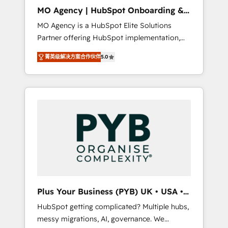
cleanup, and implementation. - Pre-built and
MO Agency | HubSpot Onboarding &
custom integrations across your full tech
Implementation
MO Agency is a HubSpot Elite Solutions
stack. - Custom object setup, CMS builds, and
Partner offering HubSpot implementation,
full-funnel automation. - Dashboards,
marketing automation, CRM and RevOps
lifecycle campaigns, and lead nurturing
菁英级解决方案合作伙伴
5.0
consulting, B2B SEO, paid media, content
sequences. - Cross-hub setup across
marketing, AEO and GEO (AI search
Marketing, Sales, Operations, and Service
optimisation), and HubSpot Content Hub
Hubs. - Ongoing optimization, managed
and WordPress development. We work with
support, and scalable retainers. Let’s make
enterprise and growth-led companies across
HubSpot your most powerful growth engine.
technology, professional services, financial
Built to convert, scale, and drive results.
services and industrial sectors. Offices in
Johannesburg, Cape Town, Dubai & London.
500+ HubSpot CRM implementations
delivered. AI visibility coverage across
ChatGPT, Claude, Perplexity, Gemini and
Plus Your Business (PYB) UK • USA •
Google AI Overviews. HubSpot Impact Award
Europe
HubSpot getting complicated? Multiple hubs,
- Customer First HubSpot Impact Award -
messy migrations, AI, governance. We
Integrations Innovation HubSpot Impact