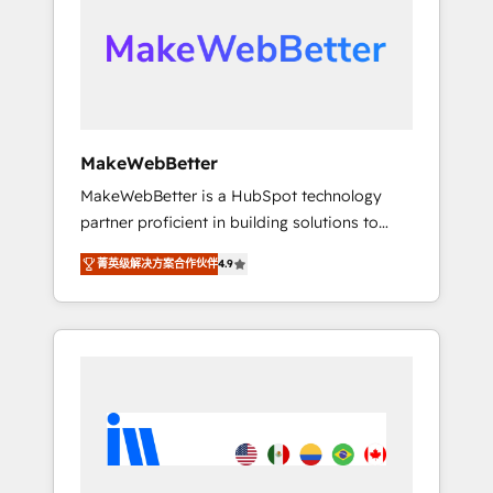
From multi-region migrations to AI-powered
automation, we turn complexity into clarity,
human at global scale. 🏆 HubSpot’s CEO
called us “the partner of the future.” Others
agree it is proof of trust built through
measurable impact.
MakeWebBetter
MakeWebBetter is a HubSpot technology
partner proficient in building solutions to
maximize the operational efficiency of
菁英级解决方案合作伙伴
4.9
HubSpot. The fastest-growing tech-enabler &
facilitator, MakeWebBetter, hands you the
blend of HubSpot expertise & eminent
solutions & integrations. Trust us to
streamline your HubSpot experience. 🚀
HubSpot Elite Partners with 10+ years of
HubSpot experience 🤝HubSpot Premier
Integration partner 🤝Google Premier Partner
2023 🌟5 HubSpot Accreditations 🌟Won