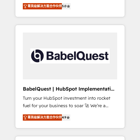
organise that complexity, so your team can
Award - Platform Migration Excellence
菁英级解决方案合作伙伴
5.0
put HubSpot to work... Welcome to our
HubSpot Impact Award - Platform Excellence
Profile! We help with: • CRM implementation,
40+ full-time HubSpot professionals. 100s of
reports, workflows, and team training • CRM
certifications and accreditations with
migration from Salesforce, Pipedrive,
HubSpot.
Dynamics and others • Technical projects
including custom API integrations • AI
governance for HubSpot-centred operations
A little about us: • Boutique 'Elite' team of 12 •
150+ clients across Sales Hub, Marketing
Hub, Service Hub, Data Hub and CMS •
ISO/IEC 27001:2022, ISO 9001:2015, and ISO
BabelQuest | HubSpot Implementation
42001:2023 certified - the AI management
& Consultancy
Turn your HubSpot investment into rocket
standard • GuardHub: our AI governance
fuel for your business to soar 🚀 We’re a
framework, built on ISO 42001 Ready for the
team of accredited HubSpot experts ready
next step? Click the 👈 '𝗖𝗼𝗻𝘁𝗮𝗰𝘁 𝗯𝘂𝘀𝗶𝗻𝗲𝘀𝘀'
菁英级解决方案合作伙伴
4.9
to help you. We can implement the platform
button to get in touch (𝘸𝘦'𝘳𝘦 𝘴𝘶𝘱𝘦𝘳
into complex business environments,
𝘳𝘦𝘴𝘱𝘰𝘯𝘴𝘪𝘷𝘦)
optimise what you've got and make sure you