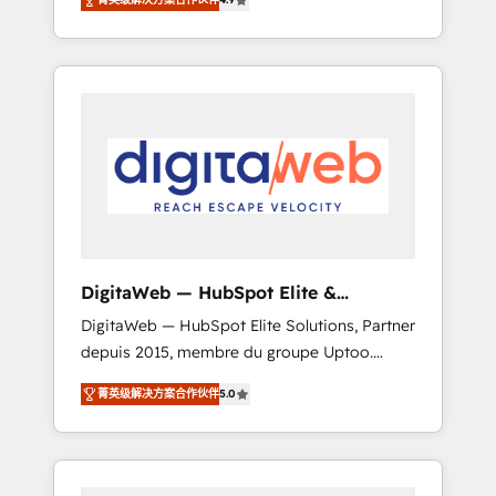
industries. With 150+ HubSpot-certified
experts, we deliver scalable solutions to
complex GTM and RevOps challenges. Our
Expertise 🔹 Onboarding & Implementation:
Accredited HubSpot Partner, ensuring
smooth setup tailored to your GTM motion.
🔹 Migrations: Move from other CRMs to
HubSpot without data loss or downtime. 🔹
RevOps Strategy: Align teams, processes, and
data to drive revenue efficiency. 🔹
Integrations: Connect HubSpot with your tech
DigitaWeb — HubSpot Elite &
stack for better adoption. 🔹 Custom
Intégrations ERP
DigitaWeb — HubSpot Elite Solutions, Partner
Solutions: Build tailored apps, workflows, and
depuis 2015, membre du groupe Uptoo.
configurations. We are SOC 2 Type II and ISO
Nous aidons les ETI et PME B2B à unifier
27001 certified, reinforcing our commitment
菁英级解决方案合作伙伴
5.0
Marketing, Ventes et Service sur HubSpot
to data security and compliance. At
grâce à la Revenue Architecture : alignement
OneMetric, we help revenue teams focus on
des équipes, pipeline prévisible, croissance
the OneMetric that matters most: revenue.
mesurable. 🔌 Intégrations complexes : ERP