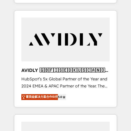
specialize in both strategic RevOps planning
and hands-on technical execution - building
the operational foundation companies need
to thrive. Industries we specialize in: -
Manufacturing - Healthcare - Financial
Services - Managed IT (MSP) - Franchises -
Professional Services - And more! How we
help: ✔️ Full HubSpot implementations and
portal optimization ✔️ Data migrations, CRM
architecture, and reporting foundations ✔️
AVIDLY 🇬🇧🇫🇮🇸🇪🇩🇰🇺🇸🇨🇦🇳🇴
Custom integrations and workflow
🇩🇪🇦🇺🇳🇿
HubSpot’s 5x Global Partner of the Year and
automation ✔️ User adoption programs,
2024 EMEA & APAC Partner of the Year. The
training, and enablement Through project-
world’s most experienced and fully
based engagements and ongoing RevOps
菁英级解决方案合作伙伴
5.0
accredited HubSpot Solutions Partner. 🚀
partnerships, we guide organizations through
With 2,750+ HubSpot projects delivered and
the revenue maturity model - delivering the
370+ specialists across EMEA, APAC and NAM,
right improvements at the right time so
we de-risk complex CRM programmes and
operations evolve strategically and
accelerate ROI across every HubSpot Hub. 🧭
sustainably as the business grows.