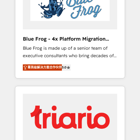
expertise to drive your business forward.
Since 2015 we are fully dedicated to
HubSpot and with an experienced team
(50+), we work with reputable companies in
B2B sectors such as manufacturing, SaaS and
Blue Frog - 4x Platform Migration
business services. We prepare a customized
Award Winner
Blue Frog is made up of a senior team of
business case that demonstrates the value
executive consultants who bring decades of
and impact of your digital transformation,
relevant, real world experience to our client
including a detailed financial rationale with a
菁英级解决方案合作伙伴
5.0
engagements. "Blue Frog is a top, trusted
focus on ROI and TCO. As a trusted extension
partner in HubSpot's ecosystem for a reason.
of your team, we believe in the power of
Their team brings over a decade of
partnership. Together, we embark on a
experience to the table, along with deep
transformational journey that sets your
knowledge of the HubSpot platform and
business up for long-term success. Unlock
strategies for driving growth. They are
your business. If not now, when?
committed to helping our customers grow
and finding solutions that fit their unique
business needs. We are thrilled to have Blue
Frog in the HubSpot ecosystem leading the