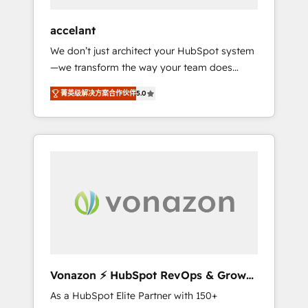
offices and consulting teams in the UK, USA,
Canada, Germany, France, Belgium,
accelant
Singapore, and South Africa. Certified
We don’t just architect your HubSpot system
compliant with ISO/IEC 27001:2022 and ISO
—we transform the way your team does
9001:2015 across all seven international
business. As an Elite HubSpot Solutions
offices and 175+ employees.
菁英级解决方案合作伙伴
5.0
Partner, we specialize in creating tailored,
end-to-end CRM solutions that accelerate
growth, improve operational efficiency, and
ensure faster time to value on HubSpot.
What sets us apart? Our people-centric
approach. From day one, our team takes the
time to deeply understand your unique
needs, crafting custom strategies that deliver
impactful results. Our mission is to empower
you to unlock HubSpot’s full potential—faster.
Through expert training, unmatched
Vonazon ⚡ HubSpot RevOps & Growth
responsiveness, and ongoing support, we
Strategy Experts
As a HubSpot Elite Partner with 150+
equip your team to adopt new systems with