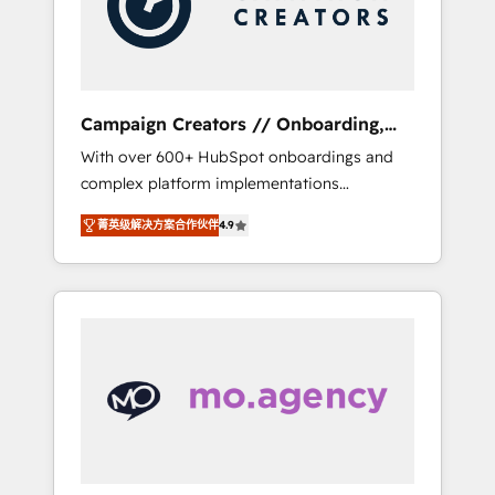
and implement your processes and skilfully
bring your revenue infrastructure to life. Our
collaborative approach keeps you in control
whilst we plan and support the route to your
revenue goals. We have successfully
Campaign Creators // Onboarding,
supported over 500 organisations with
CRM Migration
With over 600+ HubSpot onboardings and
HubSpot implementation, optimisation,
complex platform implementations
training, and adoption assurance. Our tried
delivered, CC is the go-to Elite Solutions
and tested Roadmap methodology will
菁英级解决方案合作伙伴
4.9
Partner for businesses ready to migrate,
ensure that you receive the best deployment
replatform, and scale smarter. We specialize
experience possible. Whether you are new to
in high-impact CRM and CMS migrations and
HubSpot or seeking to turn around a poor
onboarding from platforms like Salesforce,
install, our team have the change
NetSuite, Zoho, Pardot, Marketo, Microsoft
management expertise to deliver the
Dynamics, Wix, WordPress and legacy CRMs,
solutions you need.
turning fragmented systems into unified,
growth-ready HubSpot architectures that
accelerate revenue operations and
performance. - Multi-object CRM migration,