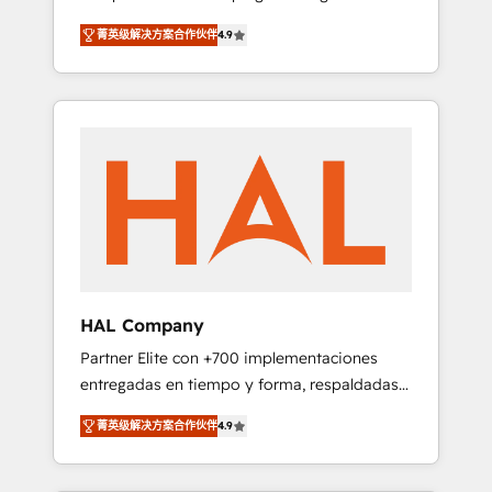
strategies by leveraging technologies and
design Let’s turn your CRM into your growth
菁英级解决方案合作伙伴
4.9
automating their marketing and sales
engine!
processes to generate growth. Our offer
spans from Strategy to Operations. We
specialize in CRM onboarding and
implementation, web design, sales &
marketing automation, and digital marketing.
With extensive experience working with tech
companies and manufacturers since 2002,
we are committed to empowering our clients
and developing their autonomy. Get to grips
with HubSpot through guided
HAL Company
implementation and seamless integration of
Partner Elite con +700 implementaciones
the CRM platform into your digital
entregadas en tiempo y forma, respaldadas
ecosystem. Would you like support in
por 6 acreditaciones de HubSpot y un
deploying your inbound marketing strategy?
菁英级解决方案合作伙伴
4.9
equipo de 6 Certified Trainers avalados por
We'll provide support tailored to your needs
HubSpot Academy. Acompañamos a las
and sales objectives. With 125+ certifications,
empresas en cada etapa de su crecimiento