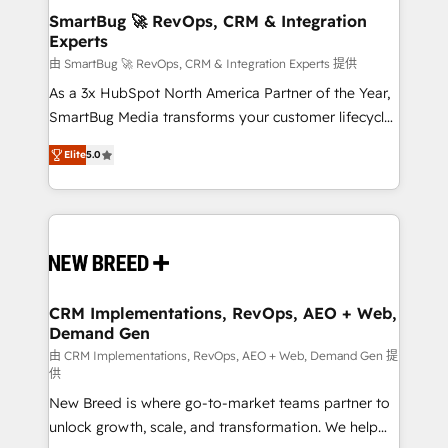
Scalable Architecture: Zero-technical-debt setup
SmartBug 🚀 RevOps, CRM & Integration
Experts
across all Hubs, validated by our 7 HubSpot
Accreditations. AI-Powered RevOps: Breeze AI,
由 SmartBug 🚀 RevOps, CRM & Integration Experts 提供
custom AI agents, and high-integrity migrations for
As a 3x HubSpot North America Partner of the Year,
total reporting clarity. Security & Compliance: SOC 2
SmartBug Media transforms your customer lifecycle
Type I and HIPAA attested for enterprise-grade data
into a revenue engine. Our unified ecosystem
Elite
5.0
security. 🏆 Why Bluleadz? GTM OS Partner | 16+
includes specialized divisions Globalia (AI &
Years Experience | 1,000+ Five-Star Reviews
Software) and Point Success Media (Paid Media),
making this the official home for all three brands. 🔄
Implementation & Integration - Seamless migrations
and system integrations powered by Globalia’s
technical development team. - 19 HubSpot-certified
trainers to drive platform adoption. 📈 Revenue
CRM Implementations, RevOps, AEO + Web,
Demand Gen
Generation - Full-funnel marketing and high-
performance advertising via Point Success Media. -
由 CRM Implementations, RevOps, AEO + Web, Demand Gen 提
供
Expert deployment of Breeze AI and custom agents
New Breed is where go-to-market teams partner to
to automate growth. 🏆 Elite Excellence - 8 platform
unlock growth, scale, and transformation. We help
accreditations and deep HIPAA-compliance