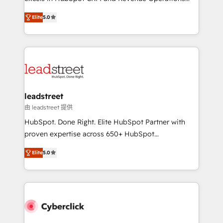
for responsible AI adoption. As a HubSpot Elite
(RevOps) services to boost B2B sales and growth.
Partner and ISO 27001:2022 certified consultancy,
Elite
5.0
As a top HubSpot Elite Partner, we specialize in
we blend strategy, creativity, and technology to help
custom HubSpot CRM solutions. Our experts design,
organisations scale smarter and grow stronger.
implement, and optimize systems to enhance user
experience, functionality, and adoption across sales,
marketing, and service teams. From setup to
refinement, we streamline workflows, improve lead
management, and speed up deal closures. With 500+
leadstreet
projects completed, our Agile approach ensures your
由 leadstreet 提供
HubSpot CRM drives measurable results. Our
HubSpot. Done Right. Elite HubSpot Partner with
RevOps services align your sales, marketing, and
proven expertise across 650+ HubSpot
customer success teams for peak performance. We
implementations. With 12+ years of HubSpot
optimize the revenue lifecycle—lead generation to
Elite
5.0
experience, we help you use the HubSpot platform
retention—by refining processes and eliminating
to its fullest capacity, improve your current HubSpot
inefficiencies. Using HubSpot tools and data-driven
website, or build your new one.
strategies, we create scalable solutions that
maximize profitability and adapt to your goals.