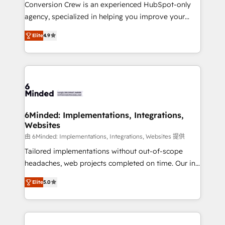
HubSpot from “just your CRM” to your growth
Conversion Crew is an experienced HubSpot-only
infrastructure—let’s talk.
agency, specialized in helping you improve your
online processes. This means we help you with: -
Elite
4.9
Implementing HubSpot (CRM, Marketing, Sales,
Service and Operations) - Developing fast, good-
looking websites in the HubSpot CMS - Building
(custom) integrations between HubSpot and other
systems you use You need a clear method to reach
your goals. Therefore, we take a critical look at your
current processes together, from which we create a
6Minded: Implementations, Integrations,
Websites
focused action plan. By implementing these steps in
your day-to-day business, you will start to see
由 6Minded: Implementations, Integrations, Websites 提供
results fast. This creates space for growth! Want to
Tailored implementations without out-of-scope
know how we can help? Contact us to set up a
headaches, web projects completed on time. Our in-
meeting!
house team of certified CRM architects, experts,
Elite
5.0
developers, designers, and marketers handles all
aspects of your HubSpot. ✨ 400+ global clients ✨
100+ seamless migrations from 15+ different CRMs
✨ 100,000+ hours in HubSpot projects, 75+ full Hub