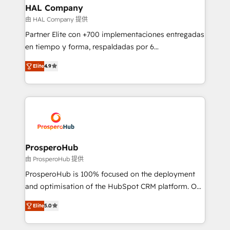
empowering our clients and developing their
HAL Company
autonomy. Get to grips with HubSpot through
由 HAL Company 提供
guided implementation and seamless integration of
Partner Elite con +700 implementaciones entregadas
the CRM platform into your digital ecosystem. Would
en tiempo y forma, respaldadas por 6
you like support in deploying your inbound
acreditaciones de HubSpot y un equipo de 6
marketing strategy? We'll provide support tailored
Elite
4.9
Certified Trainers avalados por HubSpot Academy.
to your needs and sales objectives. With 125+
Acompañamos a las empresas en cada etapa de su
certifications, we are part of the most certified
crecimiento integrando estrategia, tecnología y
Canadian agencies, and we both hold Onboarding
procesos comerciales para potenciar resultados
Accreditations. Based in Canada (coast to coast), our
reales. Nos caracterizamos por combinar excelencia
services are offered in both English & French.
técnica con una mirada estratégica a largo plazo.
ProsperoHub
由 ProsperoHub 提供
ProsperoHub is 100% focused on the deployment
and optimisation of the HubSpot CRM platform. Our
highly experienced team of solutions experts will
Elite
5.0
ensure that you achieve maximum adoption and
ROI from your HubSpot investment. Use our