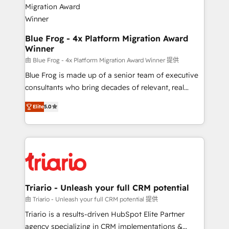
www.bbdboom.com
dedicated to HubSpot and with an experienced
team (50+), we work with reputable companies in
B2B sectors such as manufacturing, SaaS and
Blue Frog - 4x Platform Migration Award
Winner
business services. We prepare a customized
business case that demonstrates the value and
由 Blue Frog - 4x Platform Migration Award Winner 提供
impact of your digital transformation, including a
Blue Frog is made up of a senior team of executive
detailed financial rationale with a focus on ROI and
consultants who bring decades of relevant, real
TCO. As a trusted extension of your team, we
world experience to our client engagements. "Blue
Elite
5.0
believe in the power of partnership. Together, we
Frog is a top, trusted partner in HubSpot's
embark on a transformational journey that sets your
ecosystem for a reason. Their team brings over a
business up for long-term success. Unlock your
decade of experience to the table, along with deep
business. If not now, when?
knowledge of the HubSpot platform and strategies
for driving growth. They are committed to helping
our customers grow and finding solutions that fit
their unique business needs. We are thrilled to have
Triario - Unleash your full CRM potential
Blue Frog in the HubSpot ecosystem leading the
由 Triario - Unleash your full CRM potential 提供
way for customers!" - Yamini Rangan, CEO of
Triario is a results-driven HubSpot Elite Partner
HubSpot “Our experience with the team at Blue Frog
agency specializing in CRM implementations &