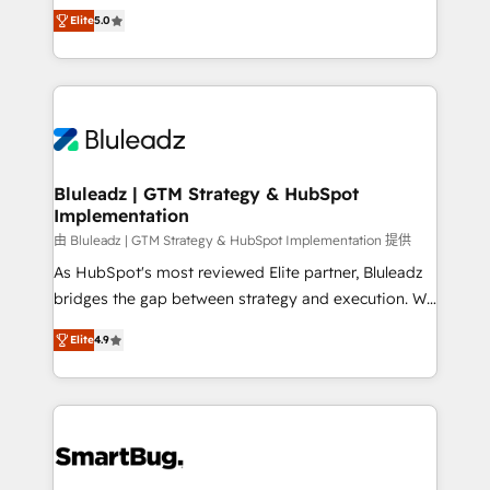
serve business strategy, not the other way around.
range of industries, including healthcare, software,
Elite
5.0
Every engagement begins with clear objectives,
B2B services, manufacturing, financial services and
customer journey mapping, and measurable KPIs.
more. Whether clients are new to HubSpot or
Only then we architect solutions. The question is
expanding into more advanced use cases, we focus
never which features to activate, but which
on delivering clean, scalable, AI-ready systems that
outcomes to deliver. -SYSTEM INTEGRATION-
create long-term value and a consistently strong
Connectors, workflows, and data architectures that
client experience.
make HubSpot the operational hub, integrated with
Bluleadz | GTM Strategy & HubSpot
Implementation
SAP, Microsoft Dynamics, custom ERPs, and any
enterprise platform. Proprietary apps extend
由 Bluleadz | GTM Strategy & HubSpot Implementation 提供
HubSpot beyond standard configurations. -AI-
As HubSpot's most reviewed Elite partner, Bluleadz
FIRST- AI across customer-facing operations to
bridges the gap between strategy and execution. We
accelerate decisions, streamline processes, and
don't just "set up tools" — we install the GTM
Elite
4.9
unlock efficiency at scale. From predictive
Operating System (GTM OS) to align your leadership
intelligence to conversational AI, we turn data into
and engineer a portal that drives predictable
action and automation into competitive advantage.
revenue velocity. 🚀 GTM Strategy & Alignment
✦ 150+ implementations ✦ 100+ certifications ✦ 7
Workshops & Sprints: Identify "Valleys of Death"
accreditations
stalling growth. Fix your ICP, Math, and Story to stop
"accelerating a mess." ⚙️ Elite Engineering & AI