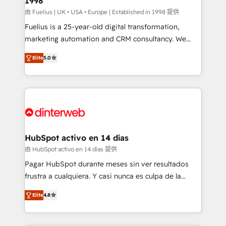
1998
HubSpot and vetted by the CCS, which means we
can support public sector companies as well the
由 Fuelius | UK • USA • Europe | Established in 1998 提供
other ones listed in our profile. Our services: -
Fuelius is a 25-year-old digital transformation,
HubSpot implementation - HubSpot CMS website
marketing automation and CRM consultancy. We
build We can do lots of things. But everything we do
enable mid-market and enterprise clients to
Elite
5.0
is there for you to: - Grow revenue, and run your
maximise their return from digital and fuel their
business more efficiently - Build stronger
growth. We modernise platforms, streamline
relationships with customers - Make better
operations that are causing inefficiencies, improve
decisions with data - Find a new voice and reach
customer experiences, integrate systems, and
more people - Get the most out of your HubSpot
supercharge revenue operations Key services: • CRM
investment
Implementation • Systems Integration • Digital
Transformation / Web Development • RevOps &
HubSpot activo en 14 días
Sales Consulting • Marketing Automation What
由 HubSpot activo en 14 días 提供
makes us different? 🚀 Top 0.5% of global HubSpot
Pagar HubSpot durante meses sin ver resultados
agencies ⚙️ The strongest technical ability and
frustra a cualquiera. Y casi nunca es culpa de la
integration capabilities 💼 Consultative, long-term
herramienta: es del enfoque con el que se
partners who will embed ourselves into your
Elite
4.8
implementó. Trabajamos con un catálogo de +80
business, processes and systems 🏢 We specialise in
casos de uso: cada uno resuelve un problema
working with mid-market and enterprise
concreto de tu operación en HubSpot. La entrega