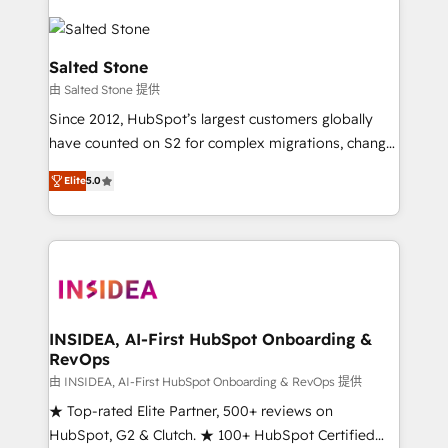
Salted Stone
由 Salted Stone 提供
Since 2012, HubSpot’s largest customers globally
have counted on S2 for complex migrations, change
management, systems integration, and creative
Elite
5.0
solutions that deliver measurable impact and
transform brand experiences As one of the few full-
service creative agencies in the HubSpot
ecosystem, we blend strategy, technology, & award-
winning design to build scalable, globally
regionalized HubSpot websites, integrated
marketing campaigns, & RevOps frameworks that
INSIDEA, AI-First HubSpot Onboarding &
RevOps
fuel long-term success We connect the entire
customer lifecycle through seamless integrations,
由 INSIDEA, AI-First HubSpot Onboarding & RevOps 提供
ensure long-term adoption with change-
★ Top-rated Elite Partner, 500+ reviews on
management programs, and align marketing, sales,
HubSpot, G2 & Clutch. ★ 100+ HubSpot Certified