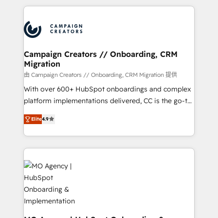
extensive HubSpot, sales, marketing, service and
integrations expertise to lead your team on their
HubSpot journey, design and implement your
processes and skilfully bring your revenue
infrastructure to life. Our collaborative approach
Campaign Creators // Onboarding, CRM
Migration
keeps you in control whilst we plan and support the
route to your revenue goals. We have successfully
由 Campaign Creators // Onboarding, CRM Migration 提供
supported over 500 organisations with HubSpot
With over 600+ HubSpot onboardings and complex
implementation, optimisation, training, and
platform implementations delivered, CC is the go-to
adoption assurance. Our tried and tested Roadmap
Elite Solutions Partner for businesses ready to
Elite
4.9
methodology will ensure that you receive the best
migrate, replatform, and scale smarter. We specialize
deployment experience possible. Whether you are
in high-impact CRM and CMS migrations and
new to HubSpot or seeking to turn around a poor
onboarding from platforms like Salesforce, NetSuite,
install, our team have the change management
Zoho, Pardot, Marketo, Microsoft Dynamics, Wix,
expertise to deliver the solutions you need.
WordPress and legacy CRMs, turning fragmented
systems into unified, growth-ready HubSpot
architectures that accelerate revenue operations and
performance. - Multi-object CRM migration, cleanup,
and implementation. - Pre-built and custom