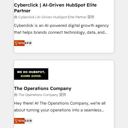
Cyberclick | AI-Driven HubSpot Elite
Partner
由 Cyberclick | AI-Driven HubSpot Elite Partner 提供
Cyberclick is an AI-powered digital growth agency
that helps brands connect technology, data, and
creativity to achieve measurable results. Founded in
Elite
4.9
Barcelona and operating across Spain, LATAM, and
the UK, we support global companies in building
smarter marketing, sales, and customer success
strategies. As the only HubSpot Elite Partner in
Iberia (Spain & Portugal), we combine human insight
with intelligent automation to drive sustainable
growth. Our multidisciplinary team designs solutions
The Operations Company
that simplify complexity, boost performance, and
由 The Operations Company 提供
turn innovation into real impact. 🌍 Highlights •
Hey there! At The Operations Company, we’re all
HubSpot Partner since 2012 • 2022 EMEA Impact
about turning your operations into a seamless
Award: Best Integration • 150+ successful HubSpot
experience that powers real results. We specialize in
projects • Clients in 30+ industries • Proprietary
Elite
5.0
transforming complex systems into efficient,