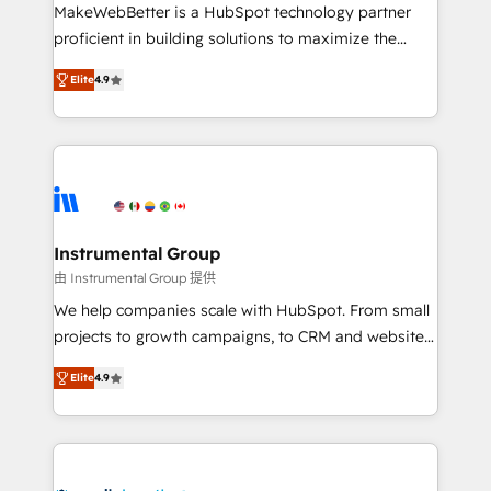
measurable impact.
MakeWebBetter is a HubSpot technology partner
proficient in building solutions to maximize the
operational efficiency of HubSpot. The fastest-
Elite
4.9
growing tech-enabler & facilitator, MakeWebBetter,
hands you the blend of HubSpot expertise &
eminent solutions & integrations. Trust us to
streamline your HubSpot experience. 🚀HubSpot
Elite Partners with 10+ years of HubSpot experience
🤝HubSpot Premier Integration partner 🤝Google
Premier Partner 2023 🌟5 HubSpot Accreditations 🌟
Instrumental Group
Won HubSpot Theme Challenge 2021 🌟INBOUND’19
由 Instrumental Group 提供
HubSpot Rising Star Why us? Harnessing the full
We help companies scale with HubSpot. From small
potential of the powerful HubSpot CRM. ✔️A team of
projects to growth campaigns, to CRM and websites.
HubSpot experts backed by over 10+ years of
Hire an agency that's experienced in every inch of
HubSpot experience ✔️Flexible pricing models —
Elite
4.9
HubSpot and willing to work hand-in-hand with your
Hourly-fee (assigned one Dedicated HubSpot
team to simplify the complex and build a better
Admin); Monthly-fee (HubSpot Admin + Project
experience for your team and customers.
Manager); and Fixed Project Cost (as per
requirement). ✔️Helped over 25,000+ customers so