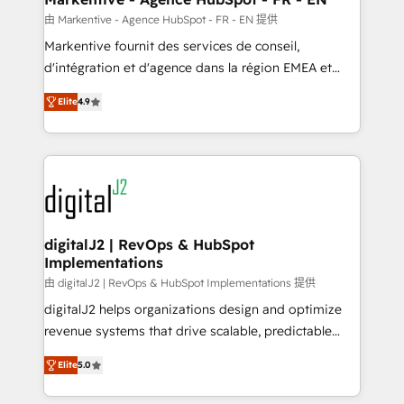
heavy lifting of mapping out AND building your ideal
由 Markentive - Agence HubSpot - FR - EN 提供
system. + Get best practices and 'don't know what
Markentive fournit des services de conseil,
you don't know' recommendations to maximize
d'intégration et d'agence dans la région EMEA et
conversions! OTF is an Elite Partner (top 1% of
North America. Avec plus de 115 experts en
6,500+ Partners) and was named 2023 HubSpot
Elite
4.9
marketing automation, Growth, Revops, CRM et
Partner of the Year 💥 Trusted by 2,500+ companies
webdesign. Markentive is both a consulting firm, a
to help them scale and close more business, by
digital agency and an integrator. With over 115
using HubSpot (the right way). ⭐️ Here's more info:
experts in marketing automation, growth, revops,
www.onthefuze.com/hubspot-admin Contact us to
CRM and webdesign (We focus on EMEA - USA
learn more!
customers).
digitalJ2 | RevOps & HubSpot
Implementations
由 digitalJ2 | RevOps & HubSpot Implementations 提供
digitalJ2 helps organizations design and optimize
revenue systems that drive scalable, predictable
growth. As a triple-accredited HubSpot Solutions
Elite
5.0
Partner, we specialize in both strategic RevOps
planning and hands-on technical execution - building