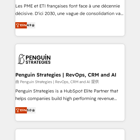
custom development, and extensibility. When you
Les PME et ETI françaises font face à une décennie
work with Aptitude 8, you get a team – not an
décisive. D'ici 2030, une vague de consolidation va
individual – with embedded consulting, strategy,
recomposer le marché. Seules survivront les
development, and project management. We have
Elite
4.9
entreprises qui auront réussi leur transformation. Le
100% US-based, FTE team members. We offer
problème ? 58% des dirigeants savent que l'IA est
project-based and managed services engagements
vitale pour leur survie. Mais 57% n'ont aucune
that include new HubSpot implementations,
stratégie. Et 43% ne maîtrisent même pas leurs
migrations from other platforms, systems
données. C'est le paradoxe français : conscience
integration, extensibility, custom development, and
totale, action nulle. La solution s'appelle l'Entreprise
ongoing RevOps support.
Augmentée. Ce n'est pas une entreprise qui utilise
Penguin Strategies | RevOps, CRM and AI
l'IA. C'est une organisation qui a réussi la symbiose
由 Penguin Strategies | RevOps, CRM and AI 提供
entre l'expertise humaine et l'intelligence artificielle.
Penguin Strategies is a HubSpot Elite Partner that
Pas pour remplacer l'humain, mais pour l'augmenter.
helps companies build high performing revenue
Chez Ideagency, nous accompagnons cette
operations across complex sales cycles, multi
transformation. D'abord les fondations : des
Elite
5.0
system environments and global SaaS or
données unifiées, des processus alignés. Ensuite
manufacturing teams. Trusted by leading enterprises
l'augmentation : l'IA là où elle crée de la valeur. Et
and fast growing scale ups including Sony, Rapyd,
surtout : l'humain qui reste au centre. Parce que la
Fiverr, XM Cyber, Bridgepointe Technologies, EMA