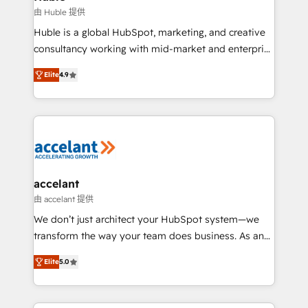
of your tech stack, syncing... 🛍️ Shopify or
由 Huble 提供
WooCommerce 💲 Stripe or Paypal 💰 Sage or
Huble is a global HubSpot, marketing, and creative
Netsuite 🤖 Google or Microsoft ✍️ DocuSign or
consultancy working with mid-market and enterprise
PandaDoc 🌐 Avalara or Quaderno HubSnacks holds
businesses. We go beyond implementation, shaping
the rare Advanced "Custom Integrations"
Elite
4.9
the strategy, processes, and teams that turn
Accreditation, securely sync data across... 🔄 any
HubSpot into a genuine growth engine. Named
apps, in any direction. Stuck on your old CRM..?
HubSpot's Global Partner of the Year in 2024,
Migrate | seamlessly off your old CRM onto a clean
consistently ranked among their top 5 partners
new HubSpot portal with Advanced Website and
worldwide, and with over 15 years in the ecosystem,
CRM Migrations using our in-house "HubScrub" Tool.
Huble has built a track record that speaks for itself.
One company, one operating model, delivering
accelant
across offices and consulting teams in the UK, USA,
由 accelant 提供
Canada, Germany, France, Belgium, Singapore, and
We don’t just architect your HubSpot system—we
South Africa. Certified compliant with ISO/IEC
transform the way your team does business. As an
27001:2022 and ISO 9001:2015 across all seven
Elite HubSpot Solutions Partner, we specialize in
international offices and 175+ employees.
Elite
5.0
creating tailored, end-to-end CRM solutions that
accelerate growth, improve operational efficiency,
and ensure faster time to value on HubSpot. What