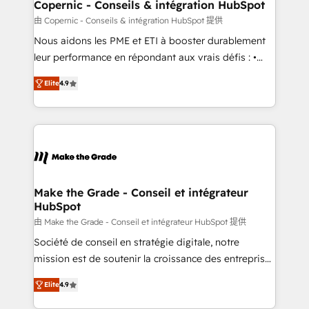
market execution. Why B2B Businesses Choose RP: -
Copernic - Conseils & intégration HubSpot
Secure: Soc2 compliant 🛡️ - Pricing: Implementations
由 Copernic - Conseils & intégration HubSpot 提供
starting at $1,5k 💵 - Speed: Launch in 14 days ⚡ -
Nous aidons les PME et ETI à booster durablement
Global: 75+ RPers across five continents 🌐 - Scale:
leur performance en répondant aux vrais défis : •
Largest organically grown & fastest tiering Elite
Intégration de HubSpot avec d’autres outils (ERP,
HubSpot Partner 🪴 - Sales Hub: More
Elite
4.9
téléphonie, etc.) • Alignement des équipes grâce à un
implementations than any other Partner 💻 -
outil et des données partagées • Amélioration de la
Migrations: We convert Salesforce addicts to
collecte et de l’analyse des données pour des
HubSpot evangelists 🧡 Don't hire a marketing
décisions éclairées • Optimisation de l’efficacité et
agency for an Ops problem. Don't hire a technical
de la productivité des équipes Notre équipe de 30
agency for a growth problem. Hire a partner built to
consultants certifiés HubSpot aborde chaque projet
solve both.
avec un engagement total, alignant processus
Make the Grade - Conseil et intégrateur
HubSpot
métiers et technologie, et guidant vos équipes à
travers le changement, tout en centrant vos objectifs
由 Make the Grade - Conseil et intégrateur HubSpot 提供
d’entreprise. Grâce à une méthodologie éprouvée
Société de conseil en stratégie digitale, notre
auprès de plus de 400 clients, nous comprenons
mission est de soutenir la croissance des entreprises
rapidement vos enjeux et intégrons parfaitement
B2B à travers l’acquisition de nouveaux clients,
Elite
4.9
HubSpot dans votre organisation. Pour toute
l'intégration CRM et le développement des revenus
question technique ou besoin de structuration de
auprès de vos comptes existants. En France et à