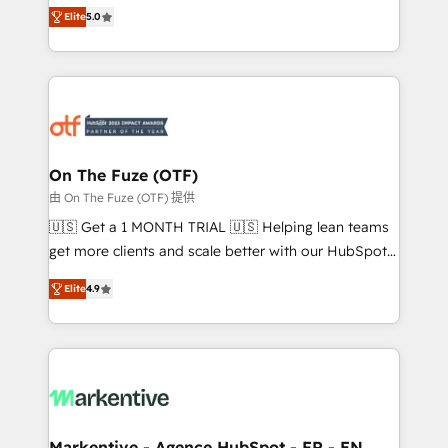
companies activate HubSpot’s AI-powered
expertise. - A team of 250+ experts dedicated to
Elite
5.0
customer platform and operationalize HubSpot’s
your resilient growth.
Loop Marketing framework through expert-led
services, smart agents, and purpose-built apps,
tailored to your business. Together, we unlock
results, fast. ⚙️CRM & RevOps: Align all Hubs to your
buyer journey for clean data, scalability, & reporting.
🎯Demand Gen & ABM: Drive pipeline with inbound,
On The Fuze (OTF)
ABM, AEO, SEO, & paid media. 👩‍💻Web Design:
由 On The Fuze (OTF) 提供
Build high-performing websites with UX, messaging,
🇺🇸 Get a 1 MONTH TRIAL 🇺🇸 Helping lean teams
& conversion strategy that drive results. 🤖AI
get more clients and scale better with our HubSpot
Strategy: Activate Breeze Agents, configure HubSpot
Consulting & 'Done For You' Services. 🚀 Who We
AI, & maximize AEO with tailored AI services. 🧩
Elite
4.9
Work With 🚀 We help lean, growing companies: -
Integrations: Extend HubSpot with custom
Win more business - Reduce no-shows - Improve
integrations, hosting, & maintenance.
lead & deal conversion rates - Scale with less
headcount ...by using HubSpot's full capabilities. 🤓
What do you get? 🤓 Our client's are too busy to
learn the ins-and-outs of HubSpot. We give you a
Personal Consultant + Tech Team to handle the
Markentive - Agence HubSpot - FR - EN