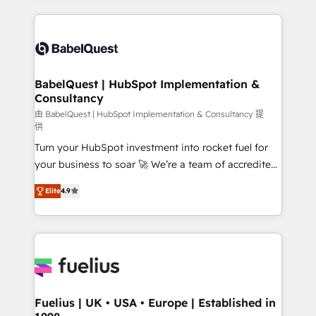
Platform Excellence 40+ full-time HubSpot
training • CRM migration from Salesforce, Pipedrive,
professionals. 100s of certifications and
Dynamics and others • Technical projects including
accreditations with HubSpot.
custom API integrations • AI governance for
HubSpot-centred operations A little about us: •
Boutique 'Elite' team of 12 • 150+ clients across Sales
BabelQuest | HubSpot Implementation &
Consultancy
Hub, Marketing Hub, Service Hub, Data Hub and
CMS • ISO/IEC 27001:2022, ISO 9001:2015, and ISO
由 BabelQuest | HubSpot Implementation & Consultancy 提
供
42001:2023 certified - the AI management standard •
Turn your HubSpot investment into rocket fuel for
GuardHub: our AI governance framework, built on
your business to soar 🚀 We’re a team of accredited
ISO 42001 Ready for the next step? Click the 👈
HubSpot experts ready to help you. We can
'𝗖𝗼𝗻𝘁𝗮𝗰𝘁 𝗯𝘂𝘀𝗶𝗻𝗲𝘀𝘀' button to get in touch (𝘸𝘦'𝘳𝘦
Elite
4.9
implement the platform into complex business
𝘴𝘶𝘱𝘦𝘳 𝘳𝘦𝘴𝘱𝘰𝘯𝘴𝘪𝘷𝘦)
environments, optimise what you've got and make
sure you can actually use it, build your website in
HubSpot or create an inbound marketing strategy
for you and execute it on HubSpot. We are on the
G-Cloud 14 CCS (Crown Commercial Service)
framework, meaning we've been accredited by
Fuelius | UK • USA • Europe | Established in