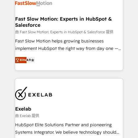
digitaweb.com
design, implement, and optimise HubSpot so it
actually drives revenue, not just reports on it. Our
services include: - Choosing the right HubSpot
Fast Slow Motion: Experts in HubSpot &
Salesforce
package for your business - Full CRM, Marketing, and
Sales Hub implementations - Custom dashboards
由 Fast Slow Motion: Experts in HubSpot & Salesforce 提供
and reporting - Workflow automation and data
Fast Slow Motion helps growing businesses
clean-up - Sales enablement and team training -
implement HubSpot the right way from day one —
Ongoing optimisation and RevOps support Based in
with the flexibility to scale as complexity increases.
Elite
4.9
Leeds and London, we partner with SMEs across the
Highly certified in both HubSpot and Salesforce, we
UK who are ready to turn HubSpot into the growth
bring deep experience in CRM implementation,
engine it’s meant to be.
integrations, and data migration across modern
business systems. Built to serve growing mid-
market and enterprise organizations, our team
combines strong technical execution with real
business perspective. Many of our consultants have
Exelab
scaled businesses themselves, giving us a practical
由 Exelab 提供
understanding of what owners and operators need
HubSpot Elite Solutions Partner and pioneering
as their systems, data, and processes evolve. Since
Systems Integrator. We believe technology should
2014, we’ve supported 1,400+ clients across a wide