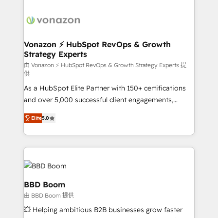
sets us apart? Our people-centric approach. From
day one, our team takes the time to deeply
understand your unique needs, crafting custom
strategies that deliver impactful results. Our mission
Vonazon ⚡ HubSpot RevOps & Growth
Strategy Experts
is to empower you to unlock HubSpot’s full potential
—faster. Through expert training, unmatched
由 Vonazon ⚡ HubSpot RevOps & Growth Strategy Experts 提
供
responsiveness, and ongoing support, we equip
As a HubSpot Elite Partner with 150+ certifications
your team to adopt new systems with confidence
and over 5,000 successful client engagements,
and achieve a unified, data-driven approach to
Vonazon turns marketing complexity into
customer engagement.
Elite
5.0
measurable, scalable growth. From onboarding to
enterprise-grade campaigns, our in-house team
builds scalable strategies that drive long-term
revenue. ⚙️ HubSpot Integration & Optimization •
Seamless CRM, CMS, and automation setup •
Complex platform migrations and data cleanups •
BBD Boom
Custom APIs and third-party integrations 📈 End-to-
由 BBD Boom 提供
End Revenue Acceleration • Lifecycle marketing and
💥 Helping ambitious B2B businesses grow faster
pipeline growth programs • Sales enablement tools