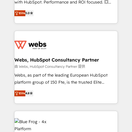
with HubSpot. Performance and ROI focused. 💥
and CRM optimization • Retention strategies with
BBD Boom is the HubSpot partner that can help you
customer journey mapping 🏅 Elite-Level HubSpot
Elite
5.0
to HubSpot Better. We work with your teams to
Execution • 750+ onboardings and 2,000+
solve all your HubSpot challenges and improve user
implementations • Deep expertise across marketing,
adoption, sales process and marketing results.
sales, and service hubs • Built-in flexibility for
Services 📚 Onboarding your team to HubSpot for
startups to global brands
the first time 🔧 Designing and optimising your
HubSpot set-up for better results 🌐 Website design
and build using HubSpot 🔌 Integrating HubSpot
Webs, HubSpot Consultancy Partner
with other systems 🎓 Training your teams to be
由 Webs, HubSpot Consultancy Partner 提供
HubSpot pros 📊 Lead generation services using
Webs, as part of the leading European HubSpot
HubSpot Why us? - SIX HubSpot Accreditations -
platform group of 150 Fte, is the trusted Elite
awarded by HubSpot after a rigorous process for
HubSpot CRM Partner offering you a roadmap on
CRM, Solutions Architecture, Onboarding , Data
Elite
4.8
maximizing EBITDA and achieving Commercial
Migration, Custom Integration & Platform
Excellence. With our targeted processes, we
Enablement -Onboarded over 500 businesses to
strengthen your digital transformation and minimize
HubSpot -Top 1% of partners worldwide -In-house
costs. As HubSpot's Advanced Accredited CRM
team of 25+ experts Contact us today to help you
Implementation partner, we provide expertise to
get more from your investment in HubSpot.
drive your business forward. Since 2015 we are fully