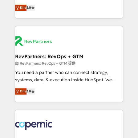
and service to drive sustainable growth With 6 key
Experts & Trainers across the team ★ 1,500+
Elite
5.0
HubSpot accreditations and experience across
implementations across five continents ★ AI-First,
hundreds of organizations in dozens of industries,
RevOps-led, Onboarding obsessed ★ Company of
there’s a good chance one of our globally integrated
the Year 2024/25 INSIDEA helps growing companies
teams has worked with clients just like you Let’s
turn HubSpot into a revenue engine. We onboard
explore whether S2 is the partner you’ve been
your team, migrate your data, and build AI-powered
looking for...and get your next big initiative moving!
workflows that drive adoption from week one, in
your time zone. What we do ➤ Onboarding: Live in
RevPartners: RevOps + GTM
weeks, with workflows built around your business,
由 RevPartners: RevOps + GTM 提供
not a template. ➤ Migration: Move from any legacy
You need a partner who can connect strategy,
CRM. Zero downtime, full data integrity. ➤
systems, data, & execution inside HubSpot. We
Implementation: Configure HubSpot to run your
bridge the gap where most agencies fall short by
revenue process. Sales, marketing, and service wired
Elite
5.0
combining GTM strategy with technical execution to
together. ➤ AI and Integrations: Layer Breeze AI,
solve the right problem with the right solution. As the
custom agents, and APIs to remove manual work. ➤
only firm in the world to hold Elite Partner
Ongoing Management: Monthly tune-ups, feature
Accreditations with both HubSpot and Clay, our
rollouts, adoption coaching. Buying HubSpot,
clients gain a unique advantage in CRM architecture,
switching to it, or reviving a stale portal? We are
pipeline generation, data intelligence, and go-to-
built for the work.