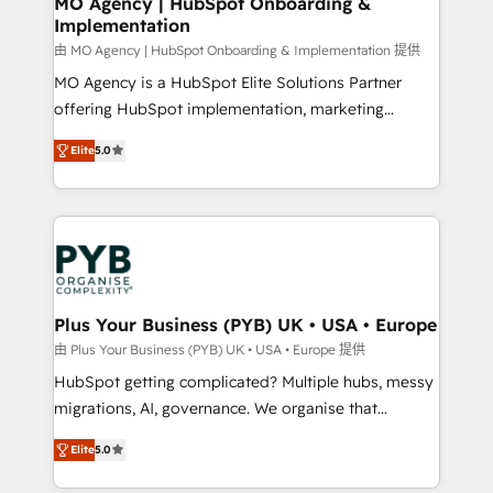
MO Agency | HubSpot Onboarding &
Implementation
integrations across your full tech stack. - Custom
object setup, CMS builds, and full-funnel automation.
由 MO Agency | HubSpot Onboarding & Implementation 提供
- Dashboards, lifecycle campaigns, and lead
MO Agency is a HubSpot Elite Solutions Partner
nurturing sequences. - Cross-hub setup across
offering HubSpot implementation, marketing
Marketing, Sales, Operations, and Service Hubs. -
automation, CRM and RevOps consulting, B2B SEO,
Elite
5.0
Ongoing optimization, managed support, and
paid media, content marketing, AEO and GEO (AI
scalable retainers. Let’s make HubSpot your most
search optimisation), and HubSpot Content Hub and
powerful growth engine. Built to convert, scale, and
WordPress development. We work with enterprise
drive results.
and growth-led companies across technology,
professional services, financial services and
industrial sectors. Offices in Johannesburg, Cape
Town, Dubai & London. 500+ HubSpot CRM
Plus Your Business (PYB) UK • USA • Europe
implementations delivered. AI visibility coverage
由 Plus Your Business (PYB) UK • USA • Europe 提供
across ChatGPT, Claude, Perplexity, Gemini and
HubSpot getting complicated? Multiple hubs, messy
Google AI Overviews. HubSpot Impact Award -
migrations, AI, governance. We organise that
Customer First HubSpot Impact Award - Integrations
complexity, so your team can put HubSpot to work...
Innovation HubSpot Impact Award - Platform
Elite
5.0
Welcome to our Profile! We help with: • CRM
Migration Excellence HubSpot Impact Award -
implementation, reports, workflows, and team