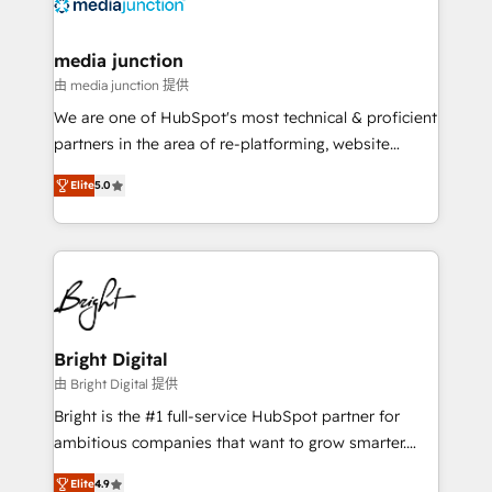
far with our HubSpot solutions. ✔️Bespoke apps &
on-demand bundle services. Connect with us today!
media junction
由 media junction 提供
We are one of HubSpot's most technical & proficient
partners in the area of re-platforming, website
design & development. We specialize in multi-hub
Elite
5.0
implementations for mid-market & enterprise
companies. We are woman-owned, powered by
coffee, and we ❤️ dogs. We produce award-winning
work for our clients. 🏆2023 Technical Expertise
Impact Award 🏆2022 Technical Expertise Impact
Award 🏆2022 Platform Migration Excellence Impact
Award 🏆2020 Elite Solutions Partner 🏆2019
Bright Digital
Integrations HubSpot Impact Award 🏆2019
由 Bright Digital 提供
Marketing Enablement HubSpot Impact Award 🏆
Bright is the #1 full-service HubSpot partner for
2018 Website Design HubSpot Impact Award 🏆2017
ambitious companies that want to grow smarter.
Website Design HubSpot Impact Award 🏆2016
From HubSpot onboarding, to training, from
Growth-Driven Design Agency of the Year 🏆2016
Elite
4.9