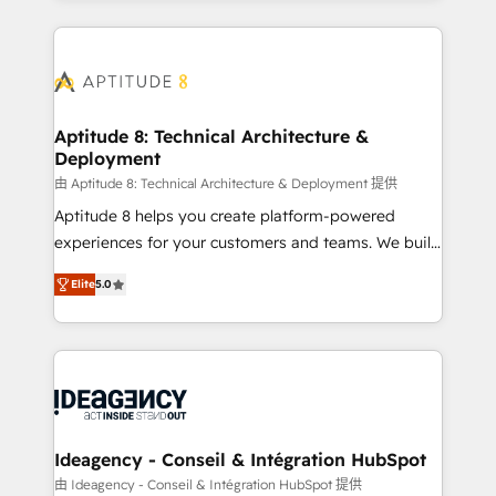
votre projet HubSpot, contactez notre équipe pour
l'international, nous travaillons avec des ETI
un échange dédié.
ambitieuses, des grands groupes voulant aller au-
delà d’une simple transformation digitale et des
startups florissantes. Nos 3 grandes expertises sont :
➤ L’intégration de CRM et de méthodologie RevOps
Aptitude 8: Technical Architecture &
Deployment
pour aligner les équipes marketing, commerciales et
support client (data migration, synchronisation API,
由 Aptitude 8: Technical Architecture & Deployment 提供
audit et maintenance) ➤ La création de sites internet
Aptitude 8 helps you create platform-powered
de conversion qui transforment les visiteurs en
experiences for your customers and teams. We build
opportunités d'affaires ➤ La mise en place de
multi-hub solutions and orchestrate operations
Elite
5.0
stratégies d'acquisition marketing (SEO, SEA,
across your entire tech stack. Aptitude 8 is trusted
inbound, automatisation marketing, ABM, IA,
by top brands such as Lenovo, Bluetooth,
emailing) Informations clés : - 10 ans d'expérience -
International Sports Sciences Association, SXSW,
100+ intégrations CRM HubSpot réussies - 40
Notion, Soundcloud, American Nurses Association,
experts conseil - 150 certifications HubSpot
Randstad, Uber Freight, and HubSpot itself. We have
cumulées
the largest technical consulting team of any HubSpot
partner and expertise across operational strategy,
Ideagency - Conseil & Intégration HubSpot
business-first process building, system integration,
由 Ideagency - Conseil & Intégration HubSpot 提供