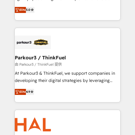
has been nothing short of extraordinary. Their years
migrations, Revenue Operations, Custom
of experience and quality of skilled staff has earned
Elite
5.0
Integrations, Custom AI agents and AI-ready Website
them a trusted reputation within the HubSpot
Design With over 15 years of experience, we help
ecosystem as a reliable partner capable of delivering
companies bridge the gap between marketing, sales,
remarkable experiences for our most sophisticated
and customer success through smart automation,
clients.” - Brian Garvey, VP, Solutions Partner
data hygiene, and tailored HubSpot solutions. Our
Program, HubSpot.
clients choose us because we blend the expertise of
a global consultancy with the care and agility of a
Parkour3 / ThinkFuel
boutique firm. At Triario, we’re big enough to deliver
由 Parkour3 / ThinkFuel 提供
but small enough to listen. Our Services: HubSpot
At Parkour3 & ThinkFuel, we support companies in
implementations & data migration Custom AI agents
developing their digital strategies by leveraging
Revenue Operations API integrations AI-ready
technologies and automating their marketing and
Website design Let’s turn your CRM into your growth
Elite
4.9
sales processes to generate growth. Our offer spans
engine!
from Strategy to Operations. We specialize in CRM
onboarding and implementation, web design, sales
& marketing automation, and digital marketing. With
extensive experience working with tech companies
and manufacturers since 2002, we are committed to