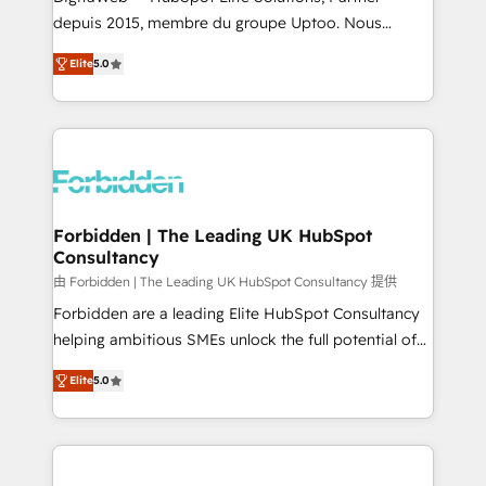
tailored apps, workflows, and configurations. We are
depuis 2015, membre du groupe Uptoo. Nous
SOC 2 Type II and ISO 27001 certified, reinforcing
aidons les ETI et PME B2B à unifier Marketing,
Elite
5.0
our commitment to data security and compliance. At
Ventes et Service sur HubSpot grâce à la Revenue
OneMetric, we help revenue teams focus on the
Architecture : alignement des équipes, pipeline
OneMetric that matters most: revenue.
prévisible, croissance mesurable. 🔌 Intégrations
complexes : ERP (Divalto, Sage X3, Cegid, Pennylane,
Dynamics..), VOIP (Aircall, Ringover, Modjo), Shopify,
Oneflow. 💻 Développements custom : CRM UI
Extensions (React), Serverless Node.js, Custom
Forbidden | The Leading UK HubSpot
Consultancy
Objects, thèmes HubL, agents IA & Breeze AI. 🎯
Secteurs : Industrie, Distribution B2B, SaaS, Services
由 Forbidden | The Leading UK HubSpot Consultancy 提供
B2B, Immobilier, Viticulture, Finance. 🚀 Nos livrables
Forbidden are a leading Elite HubSpot Consultancy
: migration sécurisée, implémentation Marketing +
helping ambitious SMEs unlock the full potential of
Sales + Service Hub, synchronisation ERP ↔
HubSpot. Too many businesses invest in HubSpot
Elite
5.0
HubSpot temps réel, formation équipes. 🏆 +350
but never see the ROI they expected due to poor
projets livrés. Accrédités HubSpot CRM
adoption, messy data, and disconnected teams
Implementation, Data Migration & Custom
getting in the way. That’s where we come in. We
Integration. 📩 Parlons de votre projet →
partner with scaling businesses across the UK to