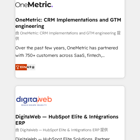
vraie performance vient de l'intérieur. Act Inside.
Design Automation and Uptive. 📊 RevOps & data
Stand Out.
architecture 🔗 CRM migrations & End to end
integrations 🤖 AI workflows & enrichment 📘 Team
OneMetric: CRM Implementations and GTM
engineering
enablement & company-wide adoption We create
HubSpot environments that teams use with
由 OneMetric: CRM Implementations and GTM engineering 提
供
confidence and that leadership can rely on for
Over the past few years, OneMetric has partnered
scalable revenue insights.
with 750+ customers across SaaS, fintech,
healthcare, real estate, and other industries. With
Elite
4.9
150+ HubSpot-certified experts, we deliver scalable
solutions to complex GTM and RevOps challenges.
Our Expertise 🔹 Onboarding & Implementation:
Accredited HubSpot Partner, ensuring smooth setup
tailored to your GTM motion. 🔹 Migrations: Move
from other CRMs to HubSpot without data loss or
downtime. 🔹 RevOps Strategy: Align teams,
DigitaWeb — HubSpot Elite & Intégrations
ERP
processes, and data to drive revenue efficiency. 🔹
Integrations: Connect HubSpot with your tech stack
由 DigitaWeb — HubSpot Elite & Intégrations ERP 提供
for better adoption. 🔹 Custom Solutions: Build
DigitaWeb — HubSpot Elite Solutions, Partner