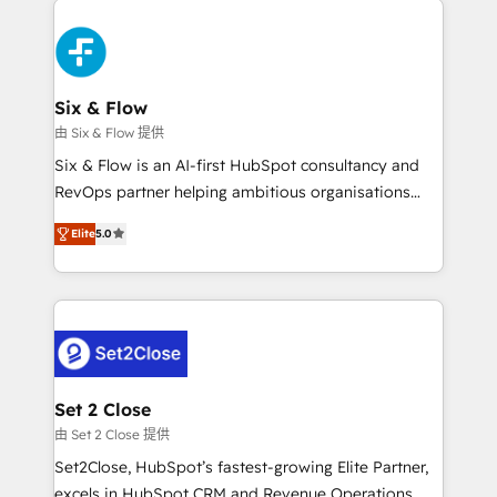
organisations, global organisations and those with
toma de 1 a 3 semanas por caso, abordamos varios
complex use cases 🏆 CRM Implementation,
en paralelo cuando tiene sentido, y siempre
Platform Enablement, Custom Integration and
confirmamos resultados antes de seguir avanzando.
Onboarding Accredited 🔐 ISO27001 & ISO9001
Empiezas a ver resultados antes de que termine el
Six & Flow
Certified
mes. 🏆 HubSpot Partner of the Year 2022, máximo
由 Six & Flow 提供
reconocimiento del ecosistema. Elite Solutions
Six & Flow is an AI-first HubSpot consultancy and
Partner, el nivel más alto. +700 clientes
RevOps partner helping ambitious organisations
implementados en LATAM, Marcas como Hyatt,
grow with clarity, confidence, and intelligence.
Hospital ABC, Hogares Unión, Yves Rocher,
Elite
5.0
Operating across the UK, Netherlands, Ireland, and
MacStore, Café Britt, Bella Piel, confiaron en
Canada, we’ve delivered thousands of successful
nosotros para impulsar la eficiencia de sus procesos
HubSpot projects for mid-market and enterprise
en HubSpot. No necesitas tener todas las
clients worldwide, with over 10 years experience. We
respuestas para empezar. Te ayudamos a identificar
combine HubSpot, data, and AI to design connected
el primer caso de uso que más impacto te dará.
go-to-market systems that align people, process,
Solo continúas si ves valor real en los primeros 14
and technology for predictable, scalable revenue
Set 2 Close
días.
growth. Our expertise spans RevOps, CRM and data
由 Set 2 Close 提供
architecture, AI enablement, and strategic marketing,
Set2Close, HubSpot’s fastest-growing Elite Partner,
delivered through our proprietary FLAIR framework
excels in HubSpot CRM and Revenue Operations