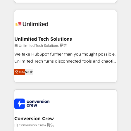
technology for integrations • Multilingual team:
scalable solutions that work across your entire
English, Spanish, Portuguese & Italian 👉 Grow
organization. We’re a unique blend of deep HubSpot
smarter with AI and HubSpot.
expertise, strategic thinking, and hands-on
operational know-how. We know that no two
businesses are alike, so we don’t do cookie-cutter
solutions. Instead, we dive in to understand your
Unlimited Tech Solutions
needs, goals, and challenges to deliver solutions that
由 Unlimited Tech Solutions 提供
fit like a glove. We’re committed to being both
We take HubSpot further than you thought possible.
highly effective and fun to work with. We believe in
Unlimited Tech turns disconnected tools and chaotic
efficient processes, as well as building great
processes into a seamless, high-performing revenue
relationships. Your success is our success, and we’re
Elite
5.0
engine. We combine RevOps strategy with deep
all in this together! From startup to enterprise, we’ll
technical execution to help teams scale faster—with
make sure your HubSpot setup becomes a
cleaner data, smarter automation, and more
powerhouse of productivity, so you can focus on
predictable revenue. Specialties: · HubSpot
what matters most: growing your business and
Implementation & Migration · Native & Custom
wowing your customers. Let’s make HubSpot work
Integrations · Custom Development · CPQ & FSM ·
smarter for you!
Reporting & Analytics · GTM Architecture · Sales &
Conversion Crew
Marketing Enablement If you’re ready to elevate
由 Conversion Crew 提供