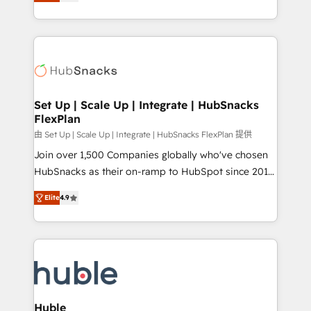
developing a new website to lead generation and
Sales Enablement HubSpot Impact Award 🏆2015
digital marketing; we do it all (and with great
Growth-Driven Design Agency of the Year 🏆2015
results)! In short, our services include: - HubSpot
Became the 5th Agency to reach Diamond 🏆2014
consultancy: onboarding, training, data migration -
HubSpot COS Performance Award 🏆2014 HubSpot
HubSpot development: websites, custom modules,
COS Design Award 🏆2013 HubSpot Marketplace
integrations - Marketing & sales solutions: digital
Provider of the Year 🏆2011 Became a HubSpot
marketing, advertising, campaigns, content and
Set Up | Scale Up | Integrate | HubSnacks
Partner 📆Founded in 1997
FlexPlan
design We connect people, data and technology to
improve customer experiences. With our bright
由 Set Up | Scale Up | Integrate | HubSnacks FlexPlan 提供
people, exciting ideas and can-do mentality, we
Join over 1,500 Companies globally who've chosen
ensure revenue growth on a daily basis. So tell us
HubSnacks as their on-ramp to HubSpot since 2014
your challenge; our passionate and growth driven
Simple pay-as-you-go plans that accelerate value...
Elite
4.9
team of 100+ experts is ready for you! Driving digital
1️⃣ Set Up | Onboarding New or Check-fixing existing
growth | www.brightdigital.com
HubSpot portals 2️⃣ Scale Up | 100% HubSpot Task
Execution... Global 24/7 ... All Experts 3️⃣ Integrate |
your entire Tech Stack with Custom Integrations
Slash months from your API Integration project... ⬅️
Click "Contact Business" ⬅️ to access 150+ Kickstart
Integration templates that put HubSpot in the center
Huble