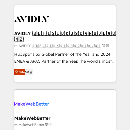
the operational foundation companies need to
thrive. Industries we specialize in: - Manufacturing -
Healthcare - Financial Services - Managed IT (MSP) -
Franchises - Professional Services - And more! How
we help: ✔️ Full HubSpot implementations and portal
AVIDLY 🇬🇧🇫🇮🇸🇪🇩🇰🇺🇸🇨🇦🇳🇴🇩🇪🇦🇺
🇳🇿
optimization ✔️ Data migrations, CRM architecture,
and reporting foundations ✔️ Custom integrations
由 AVIDLY 🇬🇧🇫🇮🇸🇪🇩🇰🇺🇸🇨🇦🇳🇴🇩🇪🇦🇺🇳🇿 提供
and workflow automation ✔️ User adoption
HubSpot’s 5x Global Partner of the Year and 2024
programs, training, and enablement Through project-
EMEA & APAC Partner of the Year. The world’s most
based engagements and ongoing RevOps
experienced and fully accredited HubSpot Solutions
Elite
5.0
partnerships, we guide organizations through the
Partner. 🚀 With 2,750+ HubSpot projects delivered
revenue maturity model - delivering the right
and 370+ specialists across EMEA, APAC and NAM,
improvements at the right time so operations
we de-risk complex CRM programmes and
evolve strategically and sustainably as the business
accelerate ROI across every HubSpot Hub. 🧭 From
grows.
multi-region migrations to AI-powered automation,
we turn complexity into clarity, human at global
scale. 🏆 HubSpot’s CEO called us “the partner of the
MakeWebBetter
future.” Others agree it is proof of trust built through
由 MakeWebBetter 提供