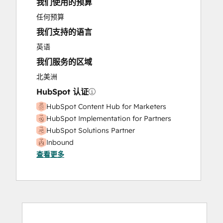
我们使用的预算
Marketing Hub Enterprise Onboarding
Marketing Hub Professional Onboarding
任何预算
Paid Advertising
我们支持的语言
Revenue Hub Implementation
英语
Sales and Marketing Alignment
我们服务的区域
Sales Enablement
Sales Hub Enterprise Onboarding
北美洲
Sales Hub Professional Onboarding
HubSpot 认证
Search Engine Optimization
HubSpot Content Hub for Marketers
Service Hub Enterprise Onboarding
HubSpot Implementation for Partners
Service Hub Professional Onboarding
HubSpot Solutions Partner
Social Media
Inbound
Website Design
查看更多
Website Development
Website Migration