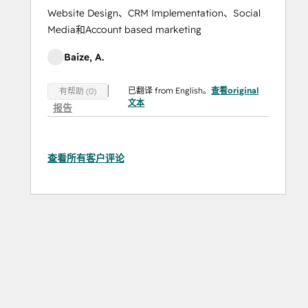
Website Design、CRM Implementation、Social
Media和Account based marketing
Baize, A.
已翻译 from English。
查看original
有帮助 (0)
文本
报告
查看所有客户评论