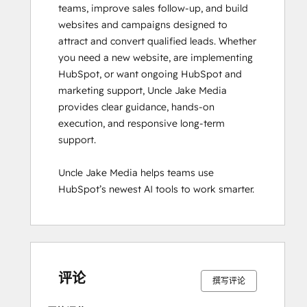
teams, improve sales follow-up, and build 
websites and campaigns designed to 
attract and convert qualified leads. Whether 
you need a new website, are implementing 
HubSpot, or want ongoing HubSpot and 
marketing support, Uncle Jake Media 
provides clear guidance, hands-on 
execution, and responsive long-term 
support. 

Uncle Jake Media helps teams use 
HubSpot’s newest AI tools to work smarter.
0%
0%
0%
0%
100%
0%
0%
0%
0%
100%
完
完
完
完
完
完
完
完
完
完
成
成
成
成
成
成
成
成
成
成
评论
撰写评论