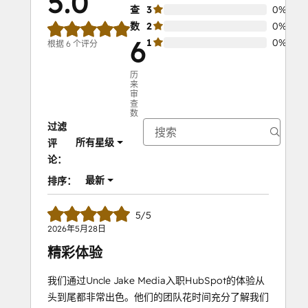
5.0
查
3
0%
数
2
0%
6
1
0%
根据 6 个评分
历
来
审
查
数
过滤
所有星级
评
论：
最新
排序：
5/5
2026年5月28日
精彩体验
我们通过Uncle Jake Media入职HubSpot的体验从
头到尾都非常出色。他们的团队花时间充分了解我们