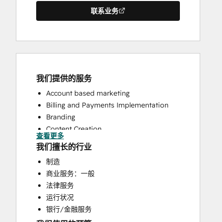
联系业务
我们提供的服务
Account based marketing
Billing and Payments Implementation
Branding
Content Creation
查看更多
CRM Implementation
我们擅长的行业
CRM Migration
制造
Custom API Integrations
商业服务：一般
Customer Marketing
法律服务
Email Marketing
运行状况
Full Inbound Marketing Services
银行/金融服务
HubSpot Onboarding