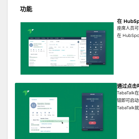
功能
在 HubS
座席人员可
在 Hub
通过点击
TabaTal
钮即可启动
TabaTa