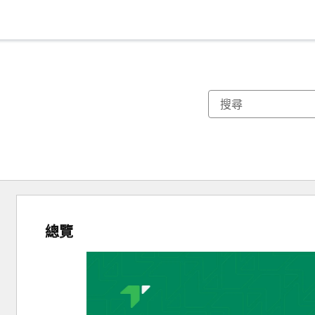
總覽
使
用
方
向