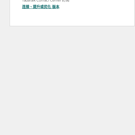
TabaTalk Contact Center 訂閱
连接
、
提升
或
优化
版本