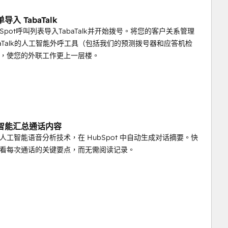
入 TabaTalk
Spot呼叫列表导入TabaTalk并开始拨号。将您的客户关系管理
baTalk的人工智能外呼工具（包括我们的预测拨号器和应答机检
，使您的外联工作更上一层楼。
智能汇总通话内容
人工智能语音分析技术，在 HubSpot 中自动生成对话摘要。快
看每次通话的关键要点，而无需阅读记录。