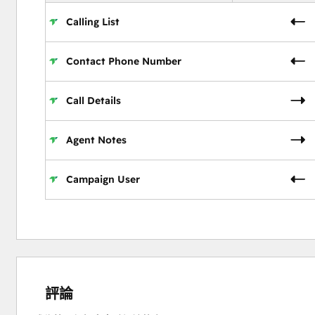
Calling List
Contact Phone Number
Call Details
Agent Notes
Campaign User
評論