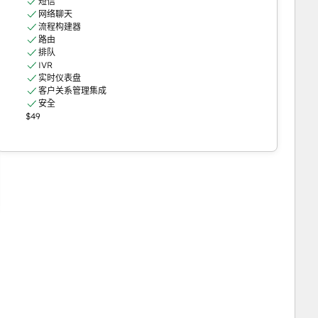
短信
网络聊天
流程构建器
路由
排队
IVR
实时仪表盘
客户关系管理集成
安全
$49