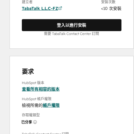
建立者
安裝次數
TabaTalk L.L.C-FZ
<10 次安裝
登入以進行安裝
需要 TabaTalk Contact Center 訂閱
要求
HubSpot 版本
查看所有相容的版本
HubSpot 帳戶權限
檢視所需的
帳戶權限
存取權類型
已分享