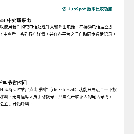
依 HubSpot 版本比較功能
pot 中处理来电
以使用我们的软电话处理呼入和呼出电话，在接通电话后立即
Spot 中查看一系列客户详情，并在各平台之间自动同步通话记录。
呼叫节省时间
k在HubSpot中的 "点击呼叫"（click-to-call）功能只需点击一下按
呼叫，无需座席人员手动拨号。只需点击联系人的电话号码，
lk就会立即开始呼叫。