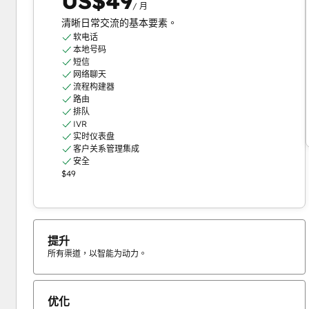
US$49
/ 月
清晰日常交流的基本要素。
软电话
本地号码
短信
网络聊天
流程构建器
路由
排队
IVR
实时仪表盘
客户关系管理集成
安全
$49
提升
所有渠道，以智能为动力。
优化