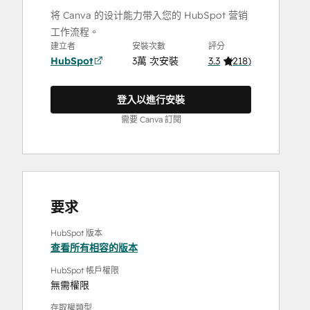
将 Canva 的设计能力带入您的 HubSpot 营销
工作流程。
建立者
安裝次數
評分
HubSpot
3萬 次安裝
3.3
(
218
)
登入以進行安裝
需要 Canva 訂閱
要求
HubSpot 版本
查看所有相容的版本
HubSpot 帳戶權限
無需權限
存取權類型