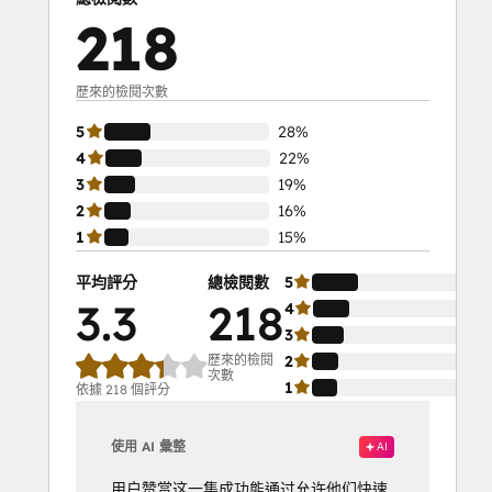
218
歷來的檢閱次數
5
28%
4
22%
3
19%
2
16%
1
15%
平均評分
總檢閱數
5
3.3
218
4
3
歷來的檢閱
2
次數
1
依據 218 個評分
使用 AI 彙整
AI
用户赞赏这一集成功能通过允许他们快速