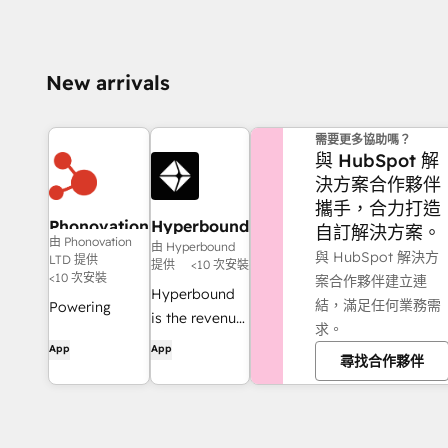
New arrivals
需要更多協助嗎？
與 HubSpot 解
決方案合作夥伴
攜手，合力打造
Phonovation
Hyperbound
自訂解決方案。
由 Phonovation
由 Hyperbound
與 HubSpot 解決方
LTD 提供
提供
<10 次安裝
<10 次安裝
案合作夥伴建立連
Hyperbound
結，滿足任何業務需
Powering
is the revenue
求。
Messages That
activation
App
App
Deliver Results
尋找合作夥伴
platform.
Hyperbound
uses our
leading AI