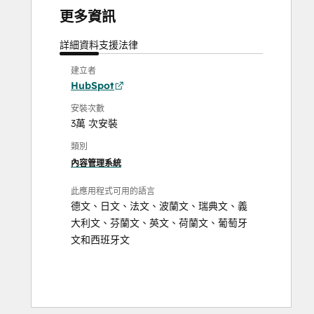
更多資訊
詳細資料
支援
法律
建立者
HubSpot
安裝次數
3萬 次安裝
類別
內容管理系統
此應用程式可用的語言
德文
、
日文
、
法文
、
波蘭文
、
瑞典文
、
義
大利文
、
芬蘭文
、
英文
、
荷蘭文
、
葡萄牙
文
和
西班牙文