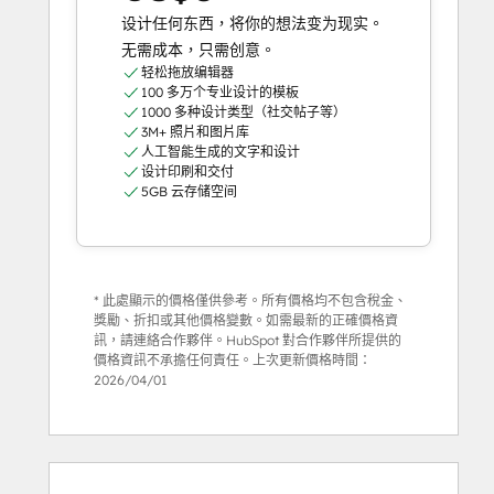
设计任何东西，将你的想法变为现实。
无需成本，只需创意。
轻松拖放编辑器
100 多万个专业设计的模板
1000 多种设计类型（社交帖子等）
3M+ 照片和图片库
人工智能生成的文字和设计
设计印刷和交付
5GB 云存储空间
* 此處顯示的價格僅供參考。所有價格均不包含稅金、
獎勵、折扣或其他價格變數。如需最新的正確價格資
訊，請連絡合作夥伴。HubSpot 對合作夥伴所提供的
價格資訊不承擔任何責任。上次更新價格時間：
2026/04/01