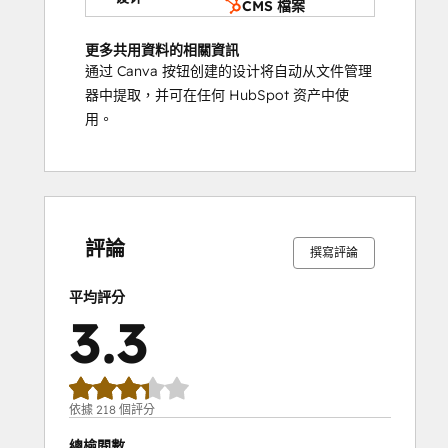
CMS 檔案
更多共用資料的相關資訊
通过 Canva 按钮创建的设计将自动从文件管理
器中提取，并可在任何 HubSpot 资产中使
用。
15%
16%
19%
22%
28%
15%
16%
19%
22%
28%
完
完
完
完
完
完
完
完
完
完
成
成
成
成
成
成
成
成
成
成
評論
撰寫評論
平均評分
3.3
依據 218 個評分
總檢閱數