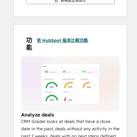
檢視設定指南
功
依 HubSpot 版本比較功能
能
Analyze deals
CRM Grader looks at deals that have a close
date in the past, deals without any activity in the
past 2 weeks, deals with no next steps defined,