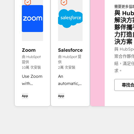
需要更多協
與 Hub
解決方
夥伴攜
力打造
決方案
與 HubS
Zoom
Salesforce
案合作夥
由 HubSpot
由 HubSpot 提
提供
供
結，滿足
10萬 次安裝
2萬 次安裝
求。
Use Zoom
An
with
automatic,
尋找
HubSpot
bi-
App
App
meetings,
directional
workflows,
sync
contact
between
records
HubSpot
and more.
and
Salesforce.