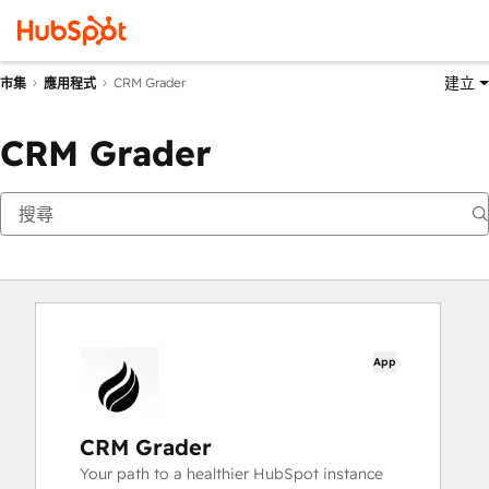
建立
CRM Grader
市集
應用程式
CRM Grader
App
CRM Grader
Your path to a healthier HubSpot instance