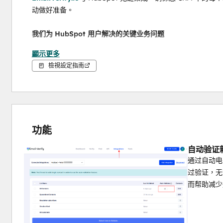
动做好准备。
我们为 HubSpot 用户解决的关键业务问题
顯示更多
1.
高跳出率和可送达性问题
檢視設定指南
硬退信向邮箱提供商发出名单质量不佳的信号，并可能导致垃
的电子邮件地址--帮助您降低退件率，维护您的发件人声誉，
2.损害发件人声誉
向垃圾邮件陷阱、无效或有风险的地址发送邮件会损害您的域名和
功能
的地址和高风险电子邮件，从而保护您的收件箱位置。
自动验证
3.浪费营销预算
通过自动电
向无法投递的联系人发送的每封电子邮件都会浪费资金并影响分析
过验证，无
交付的潜在客户，从而提高打开率、参与度和整体投资回报率
而帮助减少
4.缺乏电子邮件质量可见性
大多数团队不知道哪些联系人是安全的、有风险的或无法投递