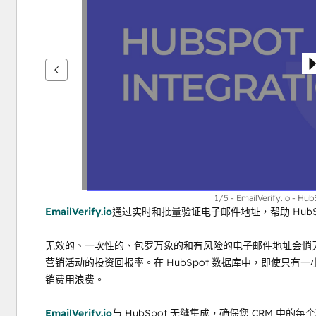
鍵
查
看
其
他
項
目
1/5 - EmailVerify.io - Hub
EmailVerify.io
通过实时和批量验证电子邮件地址，帮助 HubS
无效的、一次性的、包罗万象的和有风险的电子邮件地址会悄
营销活动的投资回报率。在 HubSpot 数据库中，即使只
销费用浪费。
EmailVerify.io
与 HubSpot 无缝集成，确保您 CRM 