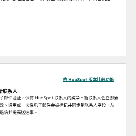
圾邮件放置或账户警告。
EmailVerify.io 可
在发送前识别无效
实现稳定可靠的电子邮件送达。
 IP 声誉。
EmailVerify.io
可检测到所有域名、基于角色
依 HubSpot 版本比較功能
新联系人
子邮件验证，保持 HubSpot 联系人的纯净。新联系人会立即通
结果。通过在 HubSpot 内部验证联系人，您只需关注可
效、通用或一次性电子邮件会被标记并同步到联系人字段，从
。
退信并提高送达率。
的。
EmailVerify.io
可将验证结果作为联系人属性同步回 