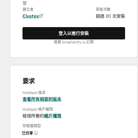
誉
建立者
安裝次數
Clustox
超過 20 次安裝
登入以進行安裝
需要 Emailverify.io 訂閱
要求
HubSpot 版本
查看所有相容的版本
HubSpot 帳戶權限
檢視所需的
帳戶權限
存取權類型
已分享