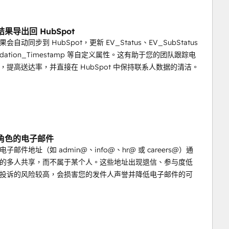
驱动的决策。
果导出回 HubSpot
自动同步到 HubSpot，更新 EV_Status、EV_SubStatus
alidation_Timestamp 等自定义属性。这有助于您的团队跟踪电
，提高送达率，并直接在 HubSpot 中保持联系人数据的清洁。
角色的电子邮件
子邮件地址（如 admin@、info@、hr@ 或 careers@）通
的多人共享，而不属于某个人。这些地址出现退信、参与度低
投诉的风险较高，会损害您的发件人声誉并降低电子邮件的可