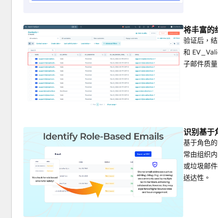
HubSpot，从而实现更智能的细分、更简洁的工作流和数据
为什么要将 
EmailVerify.io
 连接到 HubSpot？
将丰富的结
因为干净的数据能带来更好的营销结果。
验证后，结果会
和 EV_V
通过将
EmailVerify.io
与 HubSpot 集成，团队可以
子邮件质量
降低跳出率
保护发件人声誉
改善收件箱位置
提高参与率
维护符合要求的高质量 CRM
做出更明智的细分和自动化决策
识别基于
基于角色的电
常由组织内
或垃圾邮件
送达性。