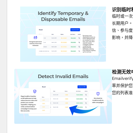
识别临时
临时或一次
长期用户。E
信、参与度
影响，并降
检测无效
Emailv
率并保护您
您的列表准