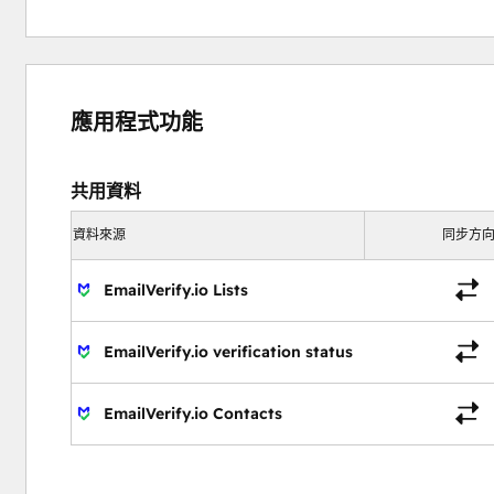
應用程式功能
共用資料
資料來源
同步方
EmailVerify.io Lists
EmailVerify.io verification status
EmailVerify.io Contacts