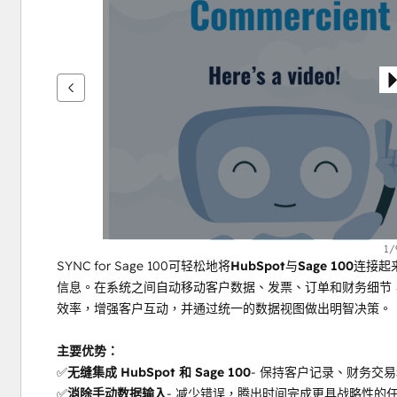
鍵
查
看
其
他
項
目
1/
SYNC for Sage 100可轻松地将
HubSpot
与
Sage 100
连接起
信息。在系统之间自动移动客户数据、发票、订单和财务细节，
效率，增强客户互动，并通过统一的数据视图做出明智决策。
主要优势：
✅
无缝集成 HubSpot 和 Sage 100
- 保持客户记录、财务交
✅
消除手动数据输入
- 减少错误，腾出时间完成更具战略性的