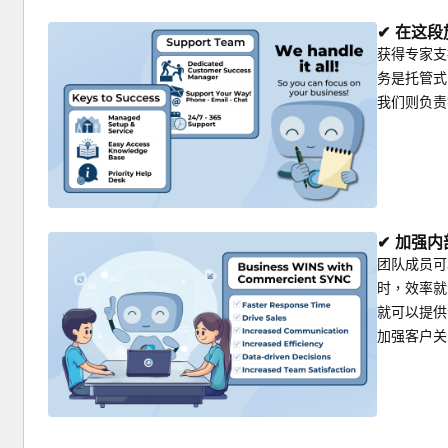
✔ 在这
获得专家支
务是托管式
我们则负责
✔ 加强
团队成员可
时，效率就
就可以提供
加强客户关