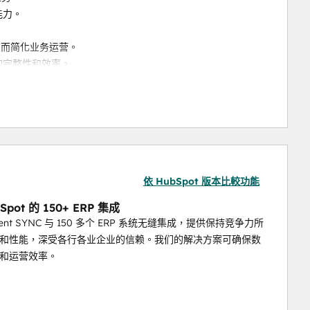
能力。
一致，从而简化业务运营。
的完整性和效率。
动，让您的团队专注于发展业务，而不是管理数据。
请观看以下视频
依 HubSpot 版本比較功能
、美国、欧盟、加拿大）、赛捷100（承包商和法国）、赛捷
生产线）、赛捷1000、赛捷Intacct、赛捷企业管理（赛捷
Spot 的 150+ ERP 集成
ient SYNC 与 150 多个 ERP 系统无缝集成，提供保持竞争力所
和性能，深受各行各业企业的信赖。我们的解决方案可确保数
和运营效率。