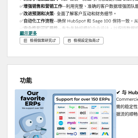
✅
增强销售和营销工作
--利用完整、准确的客户数据增强团队
✅
改进预测和决策
- 全面了解客户互动和财务细节。
✅
自动化工作流程
--确保 HubSpot 和 Sage 100 保持
✅
安全性和可扩展性
--专为各种规模的企业设计，以保持数据
顯示更多
檢視個案研究
檢視設定指南
有了
SYNC for Sage 100和HubSpot
，您的数据就能顺畅流
如果您想了解我们的 
Sage和HubSpot集成
如何 
 脱颖而出，
 立即试用我们的演示，亲身
体验 
ERP数据的无缝集成
 ！
支持的版本
功能
我们与所有版本兼容，包括赛捷50（云专业版和高级版，英国
200（专业版）、赛捷300、赛捷300建筑房地产、赛捷500（
✔ 与 Hub
X3）和赛捷商业。
Commerc
需的稳定性
据流的顺畅