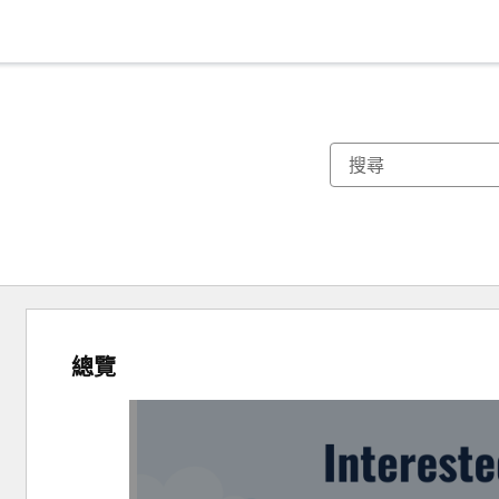
總覽
使
用
方
向