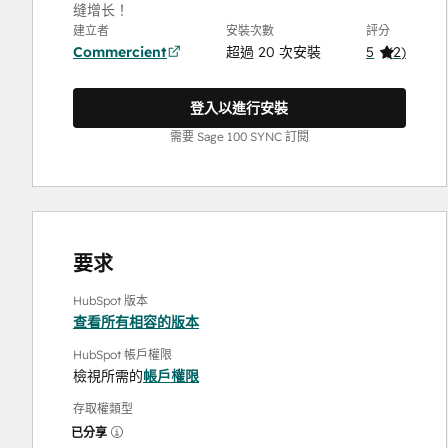
缝增长！
建立者
安裝次數
評分
Commercient
超過 20 次安裝
5
(
2
)
登入以進行安裝
需要 Sage 100 SYNC 訂閱
要求
HubSpot 版本
查看所有相容的版本
HubSpot 帳戶權限
檢視所需的
帳戶權限
存取權類型
已分享