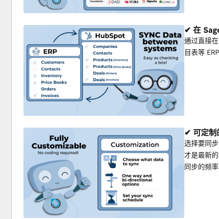
✔ 在 Sa
通过直接在
目表等 E
✔ 可定
选择要同步
才是最新的
同步的频率