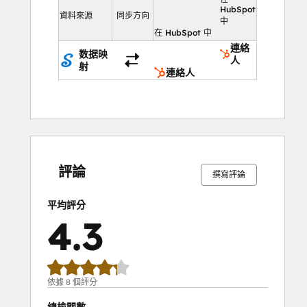
HubSpot
資料來源
同步方向
中
在 HubSpot 中
連絡
数据映
人
射
連絡人
0%
0%
13%
25%
62%
0%
0%
13%
25%
62%
完
完
完
完
完
完
完
完
完
完
成
成
成
成
成
成
成
成
成
成
評論
撰寫評論
平均評分
4.3
依據 8 個評分
總檢閱數