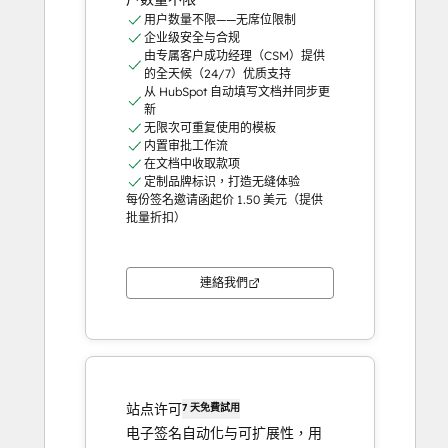
用户数量不限——无席位限制
企业级安全与合规
由专属客户成功经理（CSM）提供
的全天候（24/7）优质支持
从 HubSpot 自动填写文档并同步更
新
无限次可重复使用的模板
内置审批工作流
在文档中收取款项
定制品牌标识，打造无缝体验
每份签名邀请函起价 1.50 美元（提供
批量折扣）
連絡我們
站点许可
7 天免費試用
电子签名自动化与可扩展性，用