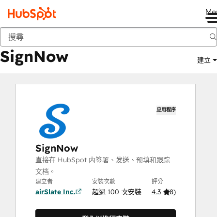
Me
SignNow
市集
應用程式
SignNow
建立
应用程序
SignNow
直接在 HubSpot 内签署、发送、预填和跟踪
文档。
建立者
安裝次數
評分
airSlate Inc.
超過 100 次安裝
4.3
(
8
)