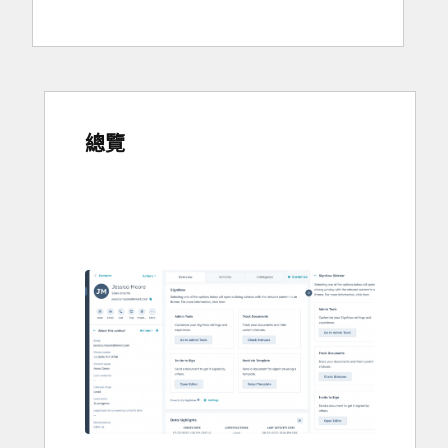
總覽
使
用
方
向
鍵
查
看
其
他
項
目