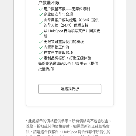
户数量不限
用户数量不限——无席位限制
企业级安全与合规
由专属客户成功经理（CSM）提供
的全天候（24/7）优质支持
从 HubSpot 自动填写文档并同步更
新
无限次可重复使用的模板
内置审批工作流
在文档中收取款项
定制品牌标识，打造无缝体验
每份签名邀请函起价 1.50 美元（提供
批量折扣）
連絡我們
* 此處顯示的價格僅供參考。所有價格均不包含稅金、
獎勵、折扣或其他價格變數。如需最新的正確價格資
訊，請連絡合作夥伴。HubSpot 對合作夥伴所提供的