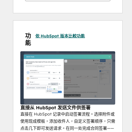
将 HubSpot 字段导入文档，并将提交的值写
回 CRM，从而避免重复输入和错误。
通过无忧签署让客户满意
收件人可在手机、平板或台式设备上签署，无
功
论客户身在何处，审批流程都能顺利进行。
依 HubSpot 版本比較功能
能
无用户数量限制，轻松扩展
团队规模扩大无需额外费用。SignNow 所有套
餐均提供无限用户席位，您只需一个订阅即可
为所有成员开通服务。
可靠的解决方案——绝无意外
无需担心意外费用。SignNow 提供全天候个性
化支持，且不收取额外费用。您绝不会遇到续
订价格意外上涨，也不会因超出文档限额而面
直接从 HubSpot 发送文件供签署
临罚款。
直接在 HubSpot 记录中启动签署流程。选择附件或
使用现成模板，添加收件人，自定义签署顺序，只需
点击几下即可发送请求。在同一处完成合同签署——