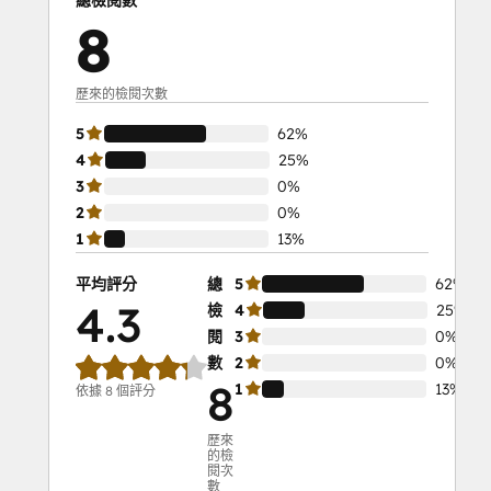
8
歷來的檢閱次數
5
62%
4
25%
3
0%
2
0%
1
13%
平均評分
總
5
62%
4.3
檢
4
25%
閱
3
0%
數
2
0%
8
1
13%
依據 8 個評分
歷來
的檢
閱次
數