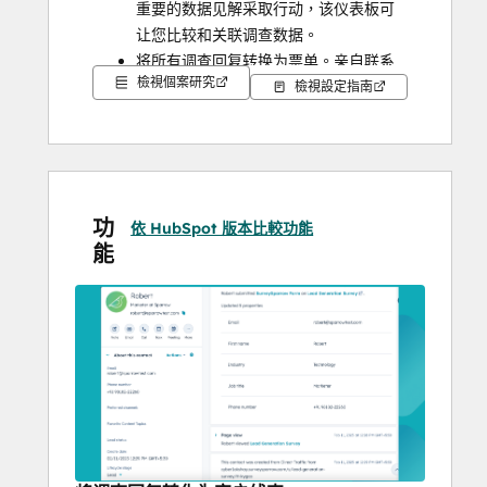
重要的数据见解采取行动，该仪表板可
让您比较和关联调查数据。
将所有调查回复转换为票单。亲自联系
檢視個案研究
受访者，解决他们的问题，并在一个屋
檢視設定指南
檐下完成持续的反馈循环。
通过简单的自定义和高级问题类型，只
需点击几下即可完成调查。
开展民意调查，更好地了解用户的意
见。进行测验，实现无缝交叉提问体
功
依 HubSpot 版本比較功能
验。
能