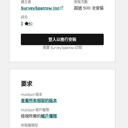
建立者
安裝次數
SurveySparrow Inc
超過 500 次安裝
評分
3
(
4
)
登入以進行安裝
需要 SurveySparrow 訂閱
要求
HubSpot 版本
查看所有相容的版本
HubSpot 帳戶權限
檢視所需的
帳戶權限
存取權類型