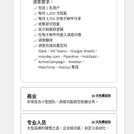
调查要求。
包括 1 名用户
每月 1,250 次回复
每月 3,750 次电子邮件分享
收集部分回复
显示和跳转逻辑
在电子邮件中嵌入调查问卷
调查翻译
调查完成后重定向
Slack、MS Teams、Google Sheets、
monday.com、Pipedrive、HubSpot、
ActiveCampaign、AWeber、
Mailchimp、Klaviyo 集成
商业
14 天免費試用
非常适合小型团队。高级功能助您拓展业务。
专业人员
14 天免費試用
大型品牌的理想之选。企业级功能。自定义自动化。