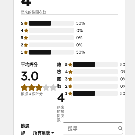
4
歷來的檢閱次數
5
50%
4
0%
3
0%
2
0%
1
50%
平均評分
總
5
50%
3.0
檢
4
0%
閱
3
0%
數
2
0%
4
1
50%
依據 4 個評分
歷來
的檢
閱次
數
篩選
所有星號
評