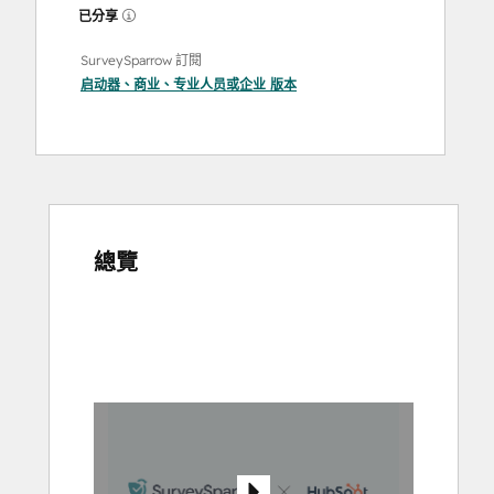
已分享
SurveySparrow 訂閱
启动器
、
商业
、
专业人员
或
企业
版本
總覽
使
用
方
向
鍵
查
看
其