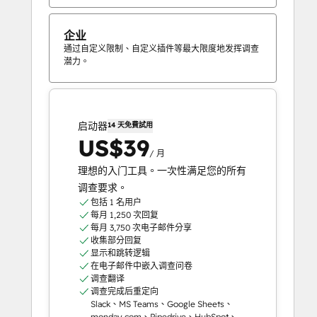
企业
通过自定义限制、自定义插件等最大限度地发挥调查
潜力。
启动器
14 天免費試用
US$39
/ 月
理想的入门工具。一次性满足您的所有
调查要求。
包括 1 名用户
每月 1,250 次回复
每月 3,750 次电子邮件分享
收集部分回复
显示和跳转逻辑
在电子邮件中嵌入调查问卷
调查翻译
调查完成后重定向
Slack、MS Teams、Google Sheets、
monday.com、Pipedrive、HubSpot、