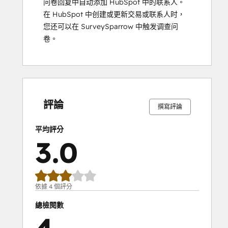
问卷回复中自动添加 HubSpot 中的联系人。
在 HubSpot 中创建或更新交易或联系人时，
您还可以在 SurveySparrow 中触发调查问
卷。
0%
0%
0%
50%
50%
0%
0%
0%
50%
50%
完
完
完
完
完
完
完
完
完
完
成
成
成
成
成
成
成
成
成
成
評論
撰寫評論
平均評分
3.0
依據 4 個評分
總檢閱數