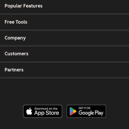
postaux) ou
Popular Features
attribuer des
points à vos
Free Tools
utilisateurs.
Company
Customers
Partners