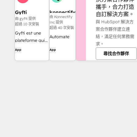
攜手，合力打造
Gyfti
konnectify
自訂解決方案。
由 Konnectify
由 gyfti 提供
與 HubSpot 解決方
Inc 提供
超過 10 次安裝
超過 40 次安裝
案合作夥伴建立連
Gyfti est une
結，滿足任何業務需
Automate
plateforme qui
求。
and connect
transforme
App
App
HubSpot to
尋找合作夥伴
votre CRM en
1000+ apps
moteur
with ease
d’engagement
client. Elle
permet de
remplacer les
interactions
transactionnelles
par des actions
personnalisées à
forte valeur
(cadeaux,