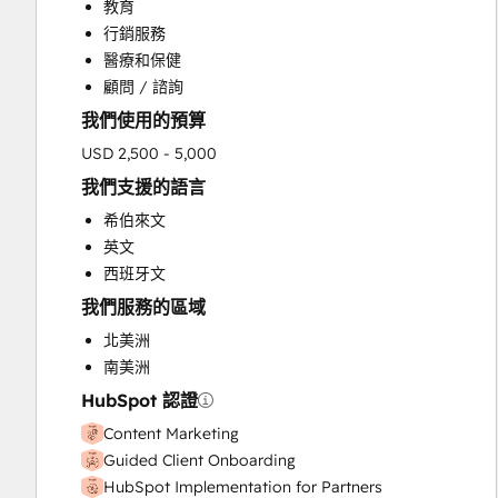
教育
Customer Marketing
行銷服務
Customer Success Training
醫療和保健
Customer Support Training
顧問 / 諮詢
Customer Survey and Analysis
我們使用的預算
Email Marketing
Full Inbound Marketing Services
USD 2,500 - 5,000
Help Desk Implementation
我們支援的語言
HubSpot Onboarding
希伯來文
Knowledge Base Development
英文
Paid Advertising
西班牙文
Sales and Marketing Alignment
我們服務的區域
Sales Coaching and Training
Sales Enablement
北美洲
Search Engine Optimization
南美洲
Social Media
HubSpot 認證
Website Design
Content Marketing
Website Development
Guided Client Onboarding
Website Migration
HubSpot Implementation for Partners