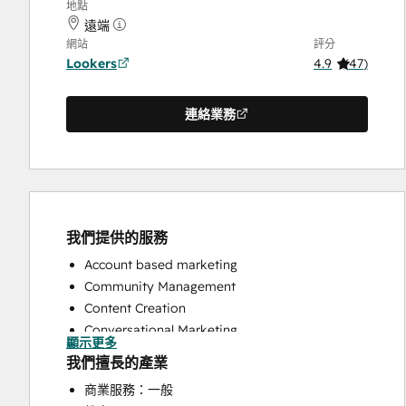
地點
遠端
網站
評分
Lookers
4.9
(
47
)
連絡業務
我們提供的服務
Account based marketing
Community Management
Content Creation
Conversational Marketing
顯示更多
CRM Implementation
我們擅長的產業
CRM Migration
商業服務：一般
Custom API Integrations