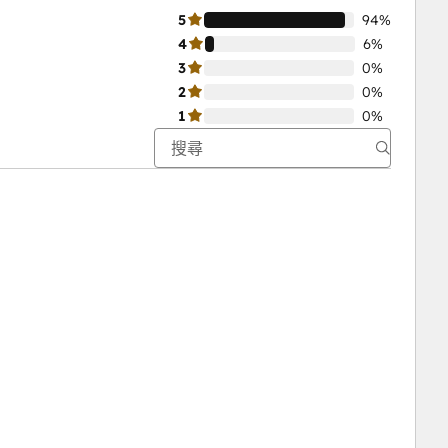
5
94%
4
6%
3
0%
2
0%
1
0%