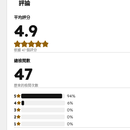
評論
平均評分
4.9
依據 47 個評分
總檢閱數
47
歷來的檢閱次數
5
94%
4
6%
3
0%
2
0%
1
0%