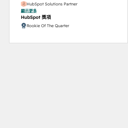
HubSpot Solutions Partner
顯示更多
Inbound Sales
HubSpot 獎項
Rookie Of The Quarter