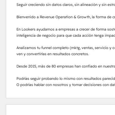
Seguir creciendo sin datos claros, sin alineación y sin est
Bienvenido a Revenue Operation & Growth, la forma de crec
En Lookers ayudamos a empresas a crecer de forma sosten
inteligencia de negocio para que cada acción tenga impacto
Analizamos tu funnel completo (mktg, ventas, servicio y 
ven y convertirlas en resultados concretos.

Desde 2015, más de 80 empresas han confiado en nuestra m
Podrías seguir probando lo mismo con resultados parecido
O podrías hablar con nosotros y tomar decisiones con dat
0%
0%
0%
6%
94%
完
完
完
完
完
成
成
成
成
成