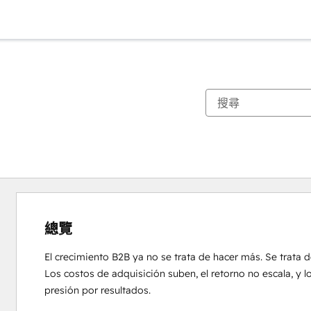
總覽
El crecimiento B2B ya no se trata de hacer más. Se trata de
Los costos de adquisición suben, el retorno no escala, y 
presión por resultados.
