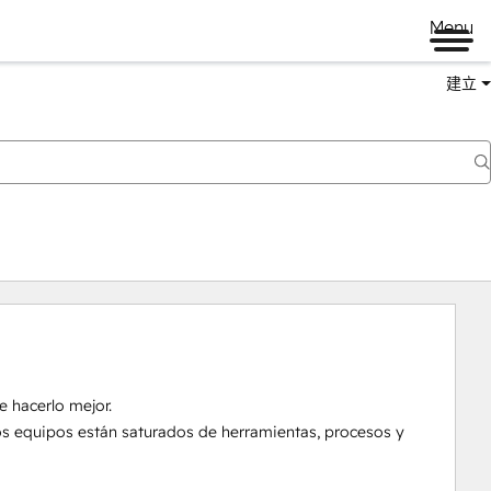
Menu
建立
 hacerlo mejor.

los equipos están saturados de herramientas, procesos y 