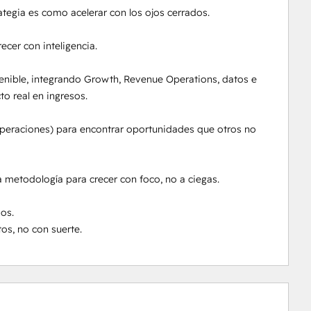
rategia es como acelerar con los ojos cerrados.

er con inteligencia.

ible, integrando Growth, Revenue Operations, datos e 
 real en ingresos.

operaciones) para encontrar oportunidades que otros no 
etodología para crecer con foco, no a ciegas.

s.

os, no con suerte.
0%
0%
0%
6%
94%
完
完
完
完
完
成
成
成
成
成