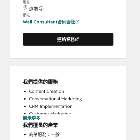
地點
遠端
網站
Well Consultant合同会社
連絡業務
我們提供的服務
Content Creation
Conversational Marketing
CRM Implementation
Customer Marketing
顯示更多
Customer Survey and Analysis
我們擅長的產業
Email Marketing
商業服務：一般
Full Inbound Marketing Services