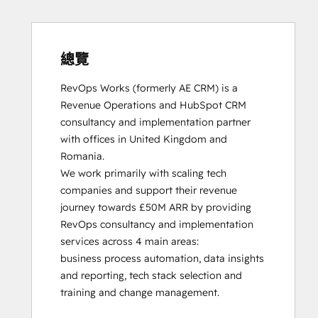
HubSpot Solutions Partner
Inbound
Inbound Sales
Platform Consulting
總覽
Service Hub Software
RevOps Works (formerly AE CRM) is a 
Revenue Operations and HubSpot CRM 
consultancy and implementation partner 
with offices in United Kingdom and 
Romania. 

We work primarily with scaling tech 
companies and support their revenue 
journey towards £50M ARR by providing 
RevOps consultancy and implementation 
services across 4 main areas:

business process automation, data insights 
and reporting, tech stack selection and 
training and change management. 
