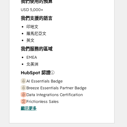
我們使用的預算
HubSpot Onboarding
Knowledge Base Development
USD 5,000+
Marketing Hub Enterprise Onboarding
我們支援的語言
Marketing Hub Professional Onboarding
印地文
Programmable Automation
羅馬尼亞文
Sales and Marketing Alignment
英文
Sales Coaching and Training
我們服務的區域
Sales Enablement
Sales Hub Enterprise Onboarding
EMEA
Sales Hub Professional Onboarding
北美洲
Service Hub Enterprise Onboarding
HubSpot 認證
Service Hub Professional Onboarding
AI Essentials Badge
Breeze Essentials Partner Badge
Data Integrations Certification
Frictionless Sales
顯示更多
HubSpot Implementation for Partners
HubSpot Sales Hub Software
Certification