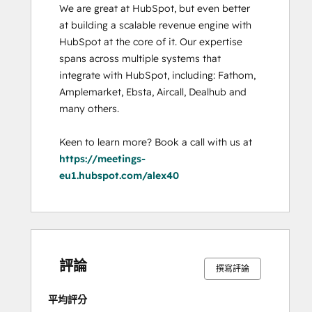
We are great at HubSpot, but even better 
at building a scalable revenue engine with 
HubSpot at the core of it. Our expertise 
spans across multiple systems that 
integrate with HubSpot, including: Fathom, 
Amplemarket, Ebsta, Aircall, Dealhub and 
many others. 

Keen to learn more? Book a call with us at 
https://meetings-
eu1.hubspot.com/alex40
0%
0%
0%
0%
100%
0%
0%
0%
0%
100%
完
完
完
完
完
完
完
完
完
完
成
成
成
成
成
成
成
成
成
成
評論
撰寫評論
平均評分