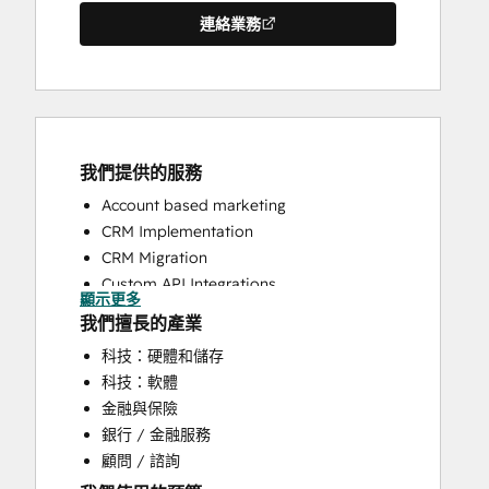
連絡業務
我們提供的服務
Account based marketing
CRM Implementation
CRM Migration
Custom API Integrations
顯示更多
Customer Marketing
我們擅長的產業
Customer Success Training
科技：硬體和儲存
Customer Support Training
科技：軟體
Customer Survey and Analysis
金融與保險
Email Marketing
銀行 / 金融服務
Full Inbound Marketing Services
顧問 / 諮詢
Help Desk Implementation