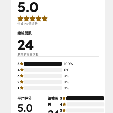
5.0
依據 24 個評分
總檢閱數
24
歷來的檢閱次數
5
100%
4
0%
3
0%
2
0%
1
0%
平均評分
總檢閱
5
10
5.0
數
4
0%
3
0%