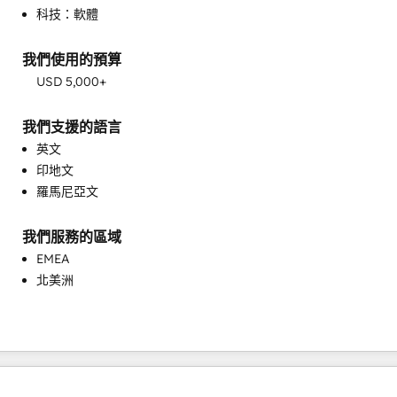
科技：軟體
客戶問卷和分析
客戶成功訓練
我們使用的預算
客戶支援訓練
USD 5,000+
客戶行銷
支援服務實作
我們支援的語言
目標客戶行銷
英文
知識庫開發
印地文
自訂 API 整合
羅馬尼亞文
銷售和行銷協調
銷售指導與培訓
銷售推動
我們服務的區域
電子郵件行銷
EMEA
北美洲