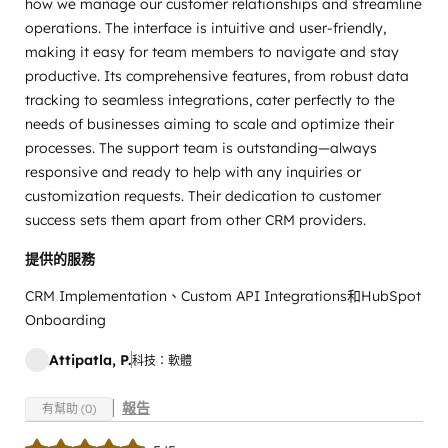
how we manage our customer relationships and streamline
operations. The interface is intuitive and user-friendly,
making it easy for team members to navigate and stay
productive. Its comprehensive features, from robust data
tracking to seamless integrations, cater perfectly to the
needs of businesses aiming to scale and optimize their
processes. The support team is outstanding—always
responsive and ready to help with any inquiries or
customization requests. Their dedication to customer
success sets them apart from other CRM providers.
提供的服務
CRM Implementation、Custom API Integrations和HubSpot
Onboarding
Attipatla, P.
科技：軟體
報告
有幫助 (0)