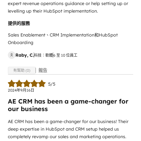
expert revenue operations guidance or help setting up or
levelling up their HubSpot implementation.
提供的服務
Sales Enablement、CRM Implementation和HubSpot
Onboarding
Raby, C.
科技：軟體
6 至 10 位員工
報告
有幫助 (0)
5/5
2024年9月16日
AE CRM has been a game-changer for
our business
AE CRM has been a game-changer for our business! Their
deep expertise in HubSpot and CRM setup helped us
completely revamp our sales and marketing operations.