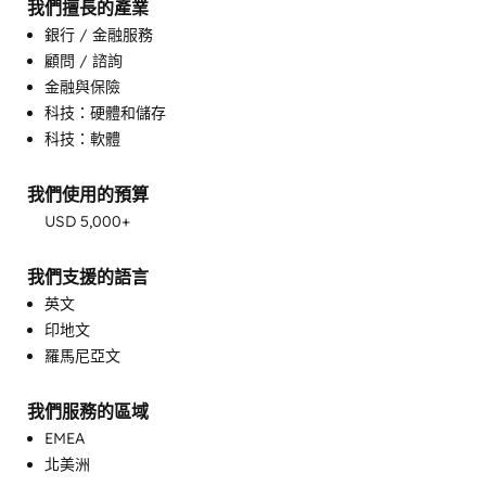
我們擅長的產業
銀行 / 金融服務
顧問 / 諮詢
金融與保險
可程式自動化
科技：硬體和儲存
完整的集客式行銷服務
科技：軟體
客戶問卷和分析
客戶成功訓練
我們使用的預算
客戶支援訓練
USD 5,000+
客戶行銷
支援服務實作
我們支援的語言
目標客戶行銷
英文
知識庫開發
印地文
自訂 API 整合
羅馬尼亞文
銷售和行銷協調
銷售指導與培訓
銷售推動
我們服務的區域
電子郵件行銷
EMEA
北美洲