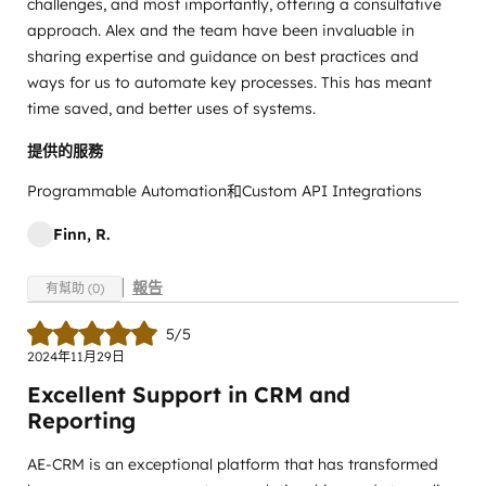
challenges, and most importantly, offering a consultative
approach. Alex and the team have been invaluable in
sharing expertise and guidance on best practices and
ways for us to automate key processes. This has meant
time saved, and better uses of systems.
提供的服務
Programmable Automation和Custom API Integrations
Finn, R.
報告
有幫助 (0)
5/5
2024年11月29日
Excellent Support in CRM and
Reporting
AE-CRM is an exceptional platform that has transformed