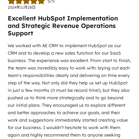
5/5
2024年11月28日
Excellent HubSpot Implementation
and Strategic Revenue Operations
Support
We worked with AE CRM to implement HubSpot as our
CRM and to develop a new sales function for our SaaS
business. The experience was excellent. From start to finish,
the team was incredibly easy to work with: laying out each
team's responsibilities clearly and delivering on time every
step of the way. Not only did they help us set up HubSpot
in just a few months (it must be record time!), but they also
pushed us to think more strategically and to go beyond
our initial plans. They encouraged us to explore different
and better approaches to achieve our goals, and their
work and suggestions immediately started creating value
for our business. I wouldn’t hesitate to work with them
again and highly recommend them to anyone seeking