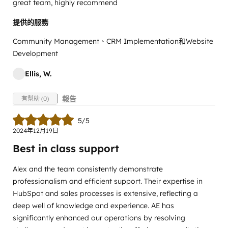
great team, highly recommend
提供的服務
Community Management、CRM Implementation和Website
Development
Ellis, W.
報告
有幫助 (0)
5/5
2024年12月19日
Best in class support
Alex and the team consistently demonstrate
professionalism and efficient support. Their expertise in
HubSpot and sales processes is extensive, reflecting a
deep well of knowledge and experience. AE has
significantly enhanced our operations by resolving