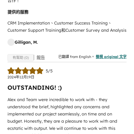
合作！
提供的服務
CRM Implementation、Customer Success Training、
Customer Support Training和Customer Survey and Analysis
Gilligan, M.
已翻譯 from English。
檢視 original 文字
報告
有幫助 (0)
5/5
2024年12月19日
OUTSTANDING! :)
Alex and Team were incredible to work with - they
understood the brief, highlighted any concerns and
implemented our project seamlessly, on time and on
budget. Honestly, they are a pleasure to work with and
ecstatic with output. We will continue to work with this