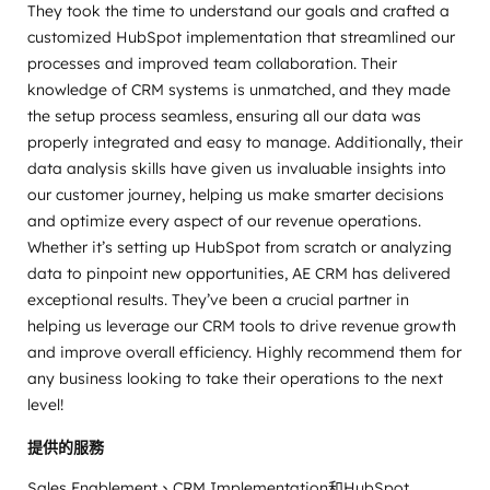
They took the time to understand our goals and crafted a
customized HubSpot implementation that streamlined our
processes and improved team collaboration. Their
knowledge of CRM systems is unmatched, and they made
the setup process seamless, ensuring all our data was
properly integrated and easy to manage. Additionally, their
data analysis skills have given us invaluable insights into
our customer journey, helping us make smarter decisions
and optimize every aspect of our revenue operations.
Whether it’s setting up HubSpot from scratch or analyzing
data to pinpoint new opportunities, AE CRM has delivered
exceptional results. They’ve been a crucial partner in
helping us leverage our CRM tools to drive revenue growth
and improve overall efficiency. Highly recommend them for
any business looking to take their operations to the next
level!
提供的服務
Sales Enablement、CRM Implementation和HubSpot