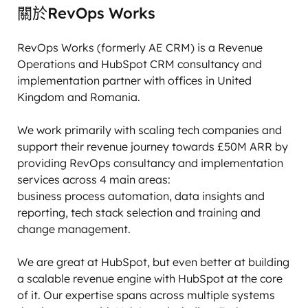
關於RevOps Works
RevOps Works (formerly AE CRM) is a Revenue 
Operations and HubSpot CRM consultancy and 
implementation partner with offices in United 
Kingdom and Romania. 

We work primarily with scaling tech companies and 
support their revenue journey towards £50M ARR by 
providing RevOps consultancy and implementation 
services across 4 main areas:

business process automation, data insights and 
reporting, tech stack selection and training and 
change management. 

We are great at HubSpot, but even better at building 
a scalable revenue engine with HubSpot at the core 
of it. Our expertise spans across multiple systems 