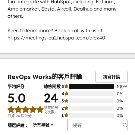
that integrate with HubSpot, including: Fathom, 
Amplemarket, Ebsta, Aircall, Dealhub and many 
others. 

Keen to learn more? Book a call with us at 
https://meetings-eu1.hubspot.com/alex40
0%
0%
0%
0%
100%
完
完
完
完
完
成
成
成
成
成
RevOps Works的客戶評論
撰寫評論
平均評分
總檢閱數
5
100%
5.0
24
4
0%
3
0%
歷來的檢
2
0%
閱次數
1
0%
依據 24 個評分
所有星號
篩選評論：