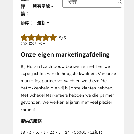
所有星號
評
論：
最新
排序：
5/5
2021年9月29日
Onze eigen marketingafdeling
Bij Holland Jachtbouw bouwen en refitten we
superjachten van de hoogste kwaliteit. Van onze
marketing partner verwachten we diezelfde
betrokkenheid die wij bij onze klanten hebben.
Met Schakel Marketeers hebben we die partner
gevonden. We werken al jaren met veel plezier
samen!
提供的服務
18、3、16、1、23、5、24、53001、12和13