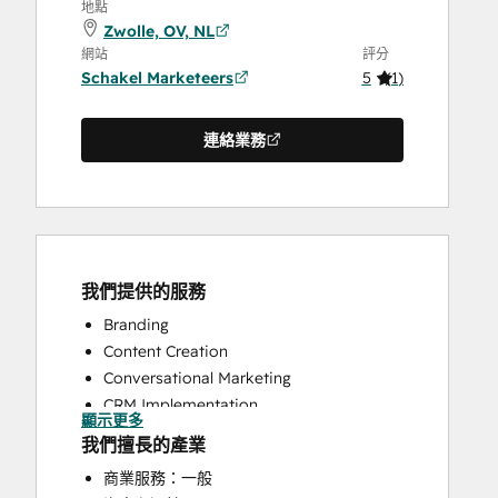
地點
Zwolle, OV, NL
網站
評分
Schakel Marketeers
5
(
1
)
連絡業務
我們提供的服務
Branding
Content Creation
Conversational Marketing
CRM Implementation
顯示更多
CRM Migration
我們擅長的產業
Custom API Integrations
商業服務：一般
Customer Marketing