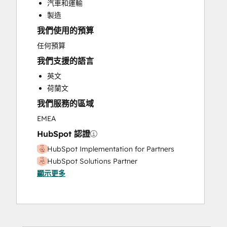
汽車和運輸
Customer Success Training
製造
Email Marketing
我們使用的預算
Full Inbound Marketing Services
Knowledge Base Development
任何預算
Paid Advertising
我們支援的語言
Public Relations
英文
Sales and Marketing Alignment
荷蘭文
Sales Coaching and Training
我們服務的區域
Sales Enablement
Search Engine Optimization
EMEA
Social Media
HubSpot 認證
Video Production
HubSpot Implementation for Partners
Website Design
HubSpot Solutions Partner
Website Development
顯示更多
Website Migration