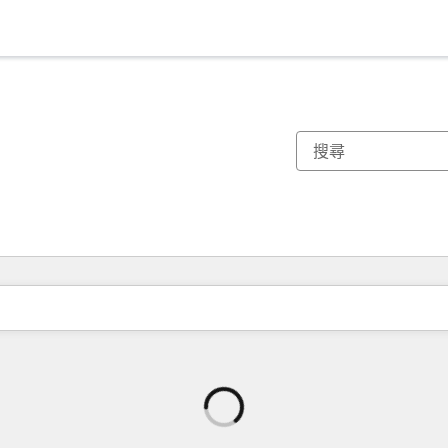
正
在
載