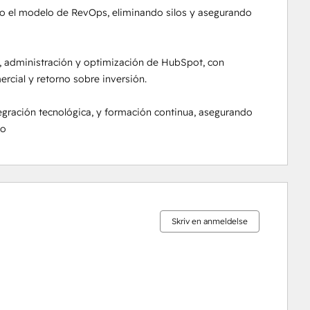
jo el modelo de RevOps, eliminando silos y asegurando 
 administración y optimización de HubSpot, con 
rcial y retorno sobre inversión.

egración tecnológica, y formación continua, asegurando 
to
0 %
0 %
0 %
6 %
94 %
fuldendt
fuldendt
fuldendt
fuldendt
fuldendt
Skriv en anmeldelse