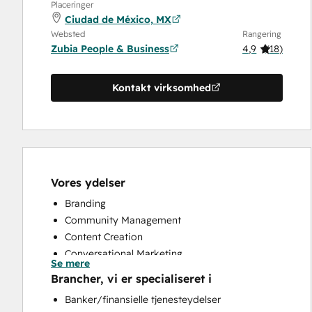
Placeringer
Ciudad de México, MX
Websted
Rangering
Zubia People & Business
4,9
(
18
)
Kontakt virksomhed
Vores ydelser
Branding
Community Management
Content Creation
Conversational Marketing
Se mere
CRM Implementation
Brancher, vi er specialiseret i
CRM Migration
Banker/finansielle tjenesteydelser
Custom API Integrations