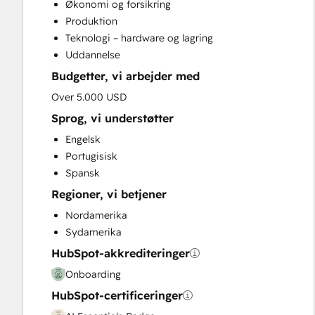
Økonomi og forsikring
Customer Marketing
Produktion
Customer Success Training
Teknologi – hardware og lagring
Customer Support Training
Uddannelse
Customer Survey and Analysis
Budgetter, vi arbejder med
Email Marketing
Full Inbound Marketing Services
Over 5.000 USD
Help Desk Implementation
Sprog, vi understøtter
Knowledge Base Development
Engelsk
Paid Advertising
Portugisisk
Sales and Marketing Alignment
Spansk
Sales Coaching and Training
Regioner, vi betjener
Sales Enablement
Search Engine Optimization
Nordamerika
Social Media
Sydamerika
Video Production
HubSpot-akkrediteringer
Website Design
Onboarding
Website Development
HubSpot-certificeringer
Website Migration