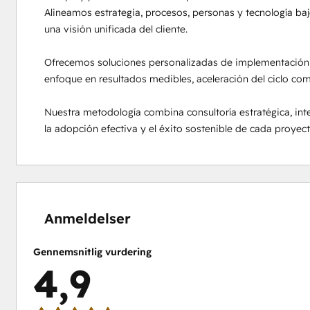
Alineamos estrategia, procesos, personas y tecnología ba
una visión unificada del cliente.

Ofrecemos soluciones personalizadas de implementación,
enfoque en resultados medibles, aceleración del ciclo come
Nuestra metodología combina consultoría estratégica, int
la adopción efectiva y el éxito sostenible de cada proyec
0 %
0 %
0 %
6 %
94 %
fuldendt
fuldendt
fuldendt
fuldendt
fuldendt
Anmeldelser
Gennemsnitlig vurdering
4,9