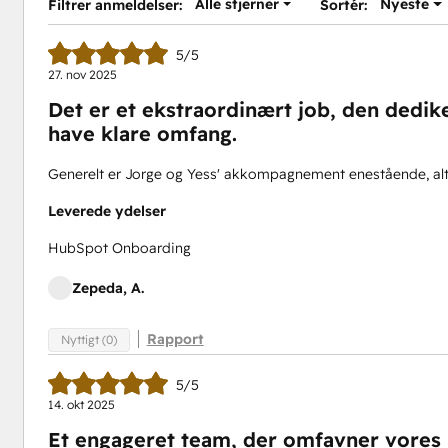
Alle stjerner
Nyeste
Filtrer anmeldelser:
Sortér:
5/5
27. nov 2025
Det er et ekstraordinært job, den dedik
have klare omfang.
Generelt er Jorge og Yess' akkompagnement enestående, alt
Leverede ydelser
HubSpot Onboarding
Zepeda, A.
Rapport
Nyttigt (0)
5/5
14. okt 2025
Et engageret team, der omfavner vores