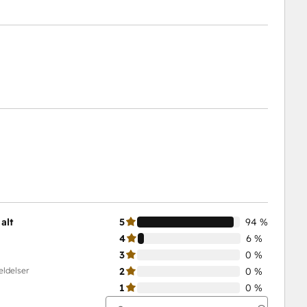
alt
5
94 %
4
6 %
3
0 %
eldelser
2
0 %
1
0 %