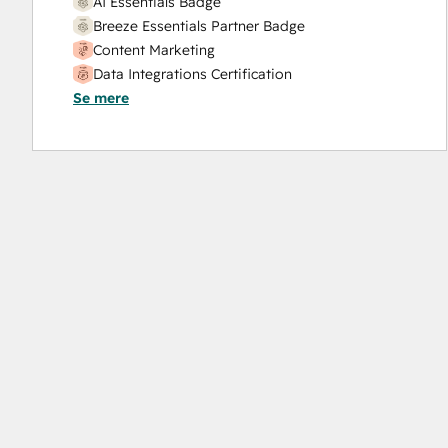
AI Essentials Badge
Breeze Essentials Partner Badge
Content Marketing
Data Integrations Certification
Se mere
Digital Marketing
Email Marketing Certification
Frictionless Sales
HubSpot Marketing Software
HubSpot Reporting
HubSpot Sales Software
HubSpot Solutions Partner
Inbound
Inbound Marketing
Inbound Marketing
Inbound Sales
Platform Consulting
Revenue Operations
Sales Enablement
Salesforce Integration Certification