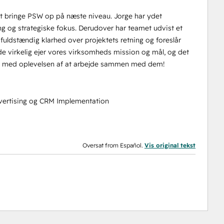
 at bringe PSW op på næste niveau. Jorge har ydet
ng og strategiske fokus. Derudover har teamet udvist et
uldstændig klarhed over projektets retning og foreslår
e virkelig ejer vores virksomheds mission og mål, og det
e og med oplevelsen af at arbejde sammen med dem!
vertising og CRM Implementation
Oversat from Español.
Vis original tekst