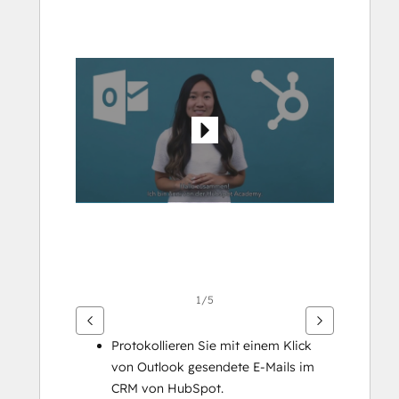
Sie
die
Pfeiltasten,
um
andere
Elemente
anzuzeigen
1/5
Protokollieren Sie mit einem Klick 
von Outlook gesendete E-Mails im 
CRM von HubSpot.  