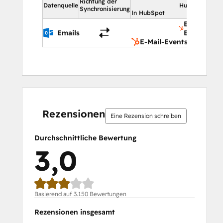
Richtung der
Datenquelle
HubSpot
Synchronisierung
In HubSpot
E-Mail-
Emails
Events
E-Mail-Events
15 %
19 %
21 %
22 %
23 %
15 %
19 %
21 %
22 %
23 %
abgeschlossen
abgeschlossen
abgeschlossen
abgeschlossen
abgeschlossen
abgeschlossen
abgeschlossen
abgeschlossen
abgeschlossen
abgeschlossen
Rezensionen
Eine Rezension schreiben
Durchschnittliche Bewertung
3,0
Basierend auf 3.150 Bewertungen
Rezensionen insgesamt