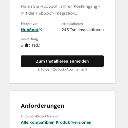
Holen Sie HubSpot in Ihren Posteingang –
mit der HubSpot-Integration…
Erstellt von
Installationen
HubSpot
245 Tsd. Installationen
Bewertung
3
(
3 Tsd.
)
Zum Installieren anmelden
Erfordert Outlook-Abonnement
Anforderungen
HubSpot-Produktversion
Alle kompatiblen Produktversionen