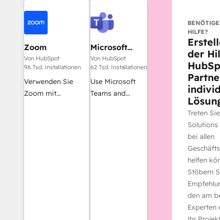
BENÖTIGE
HILFE?
Erstel
Zoom
Microsoft
der Hi
Teams
Von HubSpot
Von HubSpot
HubSp
96 Tsd. Installationen
62 Tsd. Installationen
Partne
Verwenden Sie
Use Microsoft
indivi
Zoom mit
Teams and
Lösung
HubSpot-
HubSpot for
Treten Si
Besprechungen,
meetings,
Solutions 
Workflows,
conversations,
bei allen
Kontaktdatensätzen
and more!
Geschäft
und mehr.
helfen kön
Stöbern S
Empfehlun
den am be
Experten 
Ihr Projekt