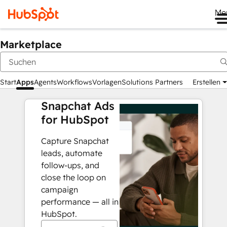
Me
Marketplace
Start
Apps
Agents
Workflows
Vorlagen
Solutions Partners
Erstellen
Snapchat Ads
for HubSpot
Capture Snapchat
leads, automate
follow-ups, and
close the loop on
campaign
performance — all in
HubSpot.