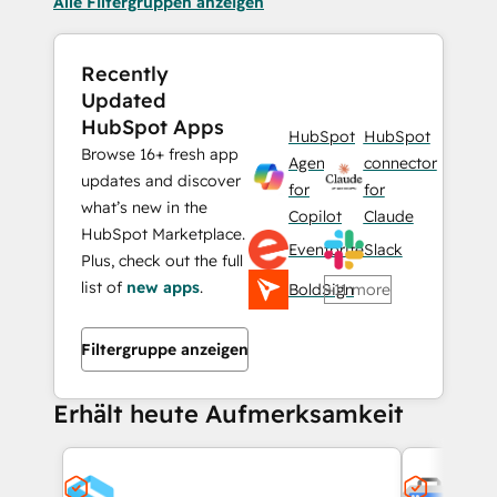
Alle Filtergruppen anzeigen
Recently
Updated
HubSpot Apps
HubSpot
HubSpot
Browse 16+ fresh app
Agent
connector
updates and discover
for
for
what’s new in the
Copilot
Claude
HubSpot Marketplace.
Eventbrite
Slack
Plus, check out the full
list of
new apps
.
BoldSign
+11 more
Filtergruppe anzeigen
Erhält heute Aufmerksamkeit