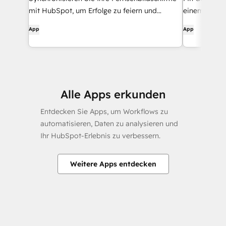
mit HubSpot, um Erfolge zu feiern und
einem Kund
Umsätze in Echtzeit zu verfolgen
Lizenzinform
App
App
CRM-Karte an
Möglichkeit,
deaktivieren
Lizenzinfor
zuzugreifen.
Alle Apps erkunden
Entdecken Sie Apps, um Workflows zu
automatisieren, Daten zu analysieren und
Ihr HubSpot-Erlebnis zu verbessern.
Weitere Apps entdecken