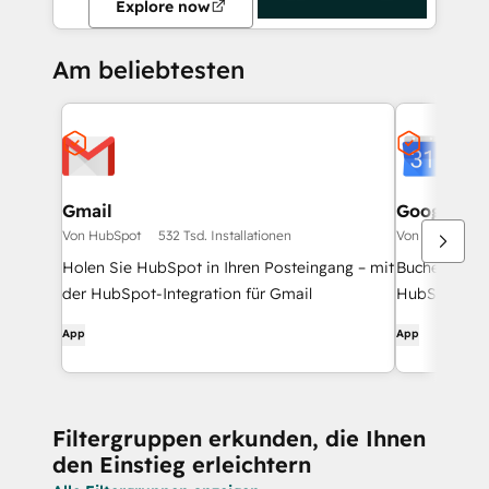
Explore now
Am beliebtesten
Gmail
Google Ca
Von HubSpot
532 Tsd. Installationen
Von HubSpot
Holen Sie HubSpot in Ihren Posteingang – mit
Buchen Sie s
der HubSpot-Integration für Gmail
HubSpot und
App
App
Filtergruppen erkunden, die Ihnen
den Einstieg erleichtern