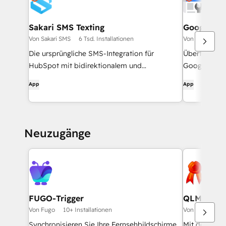
Sakari SMS Texting
Google Se
Von Sakari SMS
6 Tsd. Installationen
Von HubSpot
Die ursprüngliche SMS-Integration für
Überträgt Da
HubSpot mit bidirektionalem und
Google Sear
automatisiertem Nachrichtenversand.
Tools.
App
App
Neuzugänge
FUGO-Trigger
QLM CRM 
Von Fugo
10+ Installationen
Von Soraco Tec
Synchronisieren Sie Ihre Fernsehbildschirme
Mit der QLM