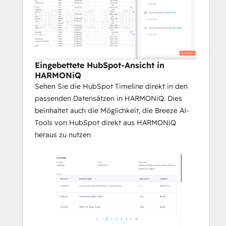
vollständigen Überblick über 
Kundenaktivitäten
auszustatten
, 
einschließlich GenetiQ Intact iQ oder 
HARMONiQ Timeline-Ereignissen, 
Auftragshistorie und finanziellen 
Details, alles innerhalb von HubSpot.
Eingebettete HubSpot-Ansicht in
HARMONiQ
Verbessern Sie die betriebliche 
Sehen Sie die HubSpot Timeline direkt in den
Effizienz
, indem Sie die doppelte 
passenden Datensätzen in HARMONiQ. Dies
Bearbeitung und den manuellen 
beinhaltet auch die Möglichkeit, die Breeze AI-
Datentransfer zwischen Systemen 
Tools von HubSpot direkt aus HARMONiQ
vermeiden.
heraus zu nutzen
Verbessern Sie die 
Kundenerfahrung
, indem Sie eine 
rechtzeitige, genaue und konsistente 
Kommunikation zwischen den Teams 
sicherstellen.
Die Integration unterstützt eine umfassende 
Anpassung an die individuellen 