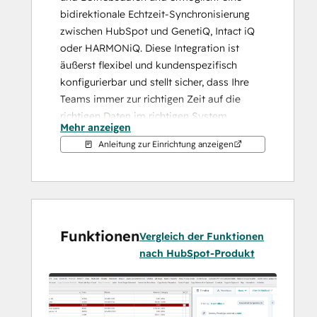
bidirektionale Echtzeit-Synchronisierung 
zwischen HubSpot und GenetiQ, Intact iQ 
oder HARMONiQ. Diese Integration ist 
äußerst flexibel und kundenspezifisch 
konfigurierbar und stellt sicher, dass Ihre 
Teams immer zur richtigen Zeit auf die 
richtigen Daten im richtigen System 
Mehr anzeigen
zugreifen können.
Anleitung zur Einrichtung anzeigen
Durch die nahtlose Synchronisierung von 
Kontakten, Unternehmen, Geschäften, 
benutzerdefinierten Objekten und ERP-
spezifischen Datensätzen wie Rechnungen 
und Kundenaufträgen ermöglicht die 
Funktionen
Integration Ihrem Unternehmen Folgendes:
Vergleich der Funktionen
Leistungsstarke Marketing-
nach HubSpot-Produkt
Automatisierung
 durch Zugriff von 
HubSpot auf Live-ERP-Daten.
Vertriebsteams
 mit einem 