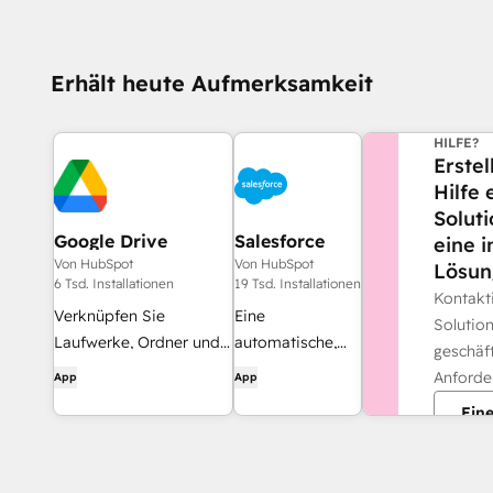
Erhält heute Aufmerksamkeit
BENÖTIG
HILFE?
Erstel
Hilfe
Soluti
Google Drive
Salesforce
eine i
Von HubSpot
Von HubSpot
Lösun
6 Tsd. Installationen
19 Tsd. Installationen
Kontakt
Verknüpfen Sie
Eine
Solution
Laufwerke, Ordner und
automatische,
geschäft
Dateien mit CRM-
bidirektionale
Anforde
App
App
Datensätzen,
Synchronisierung
Eine
automatisieren Sie die
zwischen
Datei- und
HubSpot und
Ordnerverwaltung durch
Salesforce.