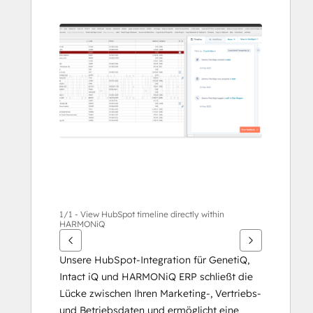
Pfeiltasten,
um
andere
Elemente
anzuzeigen
1/1 - View HubSpot timeline directly within
HARMONiQ
Unsere HubSpot-Integration für GenetiQ, 
Intact iQ und HARMONiQ ERP schließt die 
Lücke zwischen Ihren Marketing-, Vertriebs- 
und Betriebsdaten und ermöglicht eine 