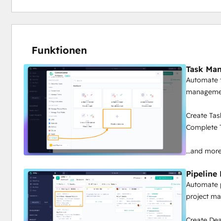
Funktionen
Task Ma
Automate t
management
Create Tas
Complete T
…and mor
Pipelin
Automate 
project ma
Create De