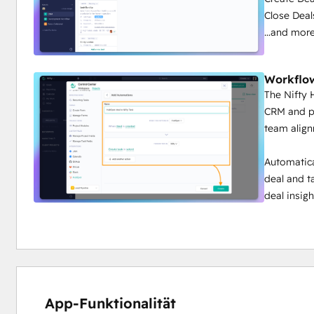
Close Dea
…and mor
Workflo
The Nifty
CRM and p
team alig
Automatica
deal and t
deal insigh
App-Funktionalität