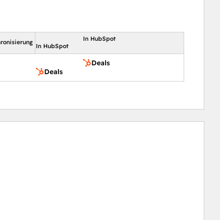
In HubSpot
ronisierung
In HubSpot
Deals
Deals