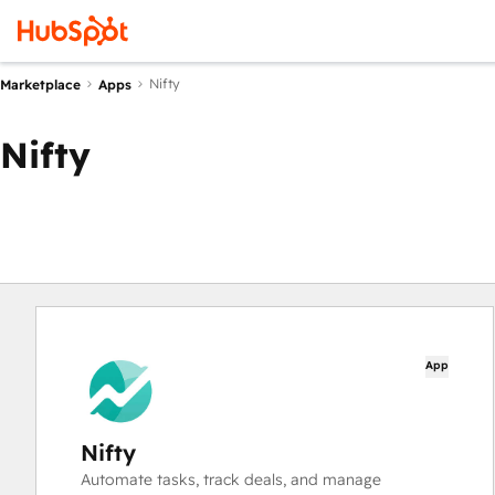
Nifty
Marketplace
Apps
Nifty
App
Nifty
Automate tasks, track deals, and manage