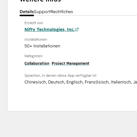
Details
Support
Rechtliches
Erstellt von
Nifty Technologies, Inc.
Installationen
50+ Installationen
Kategorien
Collaboration
Project Management
Sprachen, in denen diese App verfügbar ist
Chinesisch
,
Deutsch
,
Englisch
,
Französisch
,
Italienisch
,
J