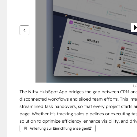
um
andere
Elemente
anzuzeigen
1/
The Nifty HubSpot App bridges the gap between CRM and p
disconnected workflows and siloed team efforts. This int
streamlined task handovers, so that every project starts a
page. Whether it's tracking sales pipelines or executing ta
solution to optimize efficiency, enhance visibility, and driv
Anleitung zur Einrichtung anzeigen