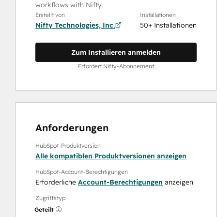
workflows with Nifty.
Erstellt von
Installationen
Nifty Technologies, Inc.
50+ Installationen
Zum Installieren anmelden
Erfordert Nifty-Abonnement
Anforderungen
HubSpot-Produktversion
Alle kompatiblen Produktversionen anzeigen
HubSpot-Account-Berechtigungen
Erforderliche
Account-Berechtigungen
anzeigen
Zugriffstyp
Geteilt