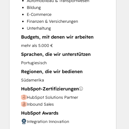
Automobilbau & Transportwesen
Customer Support Training
Bildung
Customer Survey and Analysis
E-Commerce
Email Marketing
Finanzen & Versicherungen
Help Desk Implementation
Unterhaltung
HubSpot Onboarding
Budgets, mit denen wir arbeiten
Knowledge Base Development
Paid Advertising
mehr als 5.000 €
Programmable Automation
Sprachen, die wir unterstützen
Sales and Marketing Alignment
Portugiesisch
Sales Coaching and Training
Regionen, die wir bedienen
Sales Enablement
Search Engine Optimization
Südamerika
Social Media
HubSpot-Zertifizierungen
Website Design
HubSpot Solutions Partner
Website Development
Inbound Sales
Website Migration
HubSpot Awards
Integration Innovation