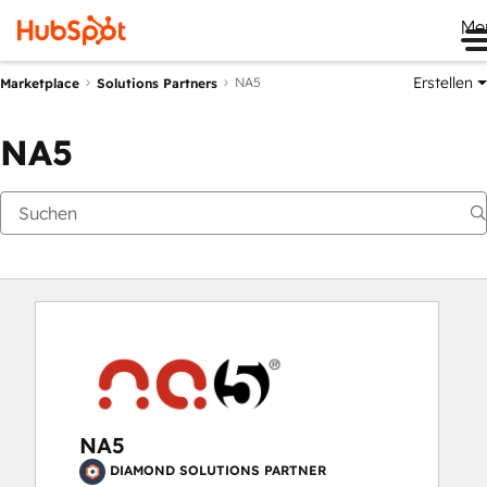
Me
Erstellen
NA5
Marketplace
Solutions Partners
NA5
NA5
DIAMOND SOLUTIONS PARTNER