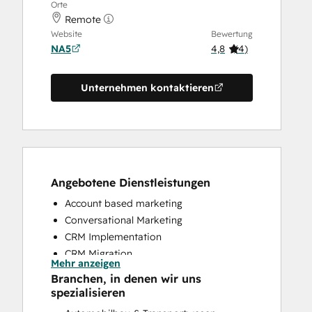
Orte
Remote
Website
Bewertung
NA5
4,8
(
4
)
Unternehmen kontaktieren
Angebotene Dienstleistungen
Account based marketing
Conversational Marketing
CRM Implementation
CRM Migration
Mehr anzeigen
Custom API Integrations
Branchen, in denen wir uns
Customer Marketing
spezialisieren
Customer Success Training