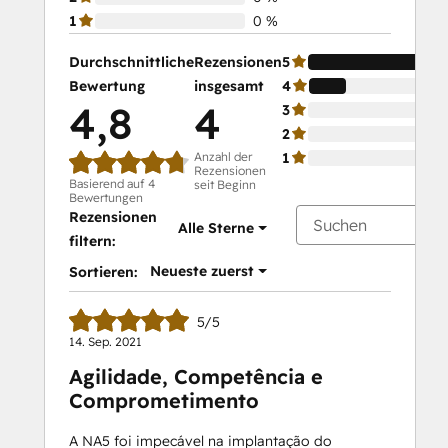
1
0 %
Durchschnittliche
Rezensionen
5
Bewertung
insgesamt
4
4,8
4
3
2
Anzahl der
1
Rezensionen
Basierend auf 4
seit Beginn
Bewertungen
Rezensionen
Alle Sterne
filtern:
Neueste zuerst
Sortieren:
5/5
14. Sep. 2021
Agilidade, Competência e
Comprometimento
A NA5 foi impecável na implantação do