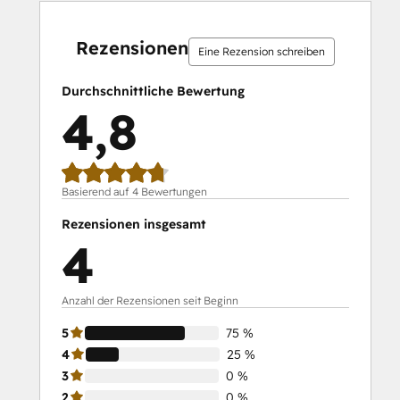
0 %
0 %
0 %
25 %
75 %
0 %
0 %
0 %
25 %
75 %
abgeschlossen
abgeschlossen
abgeschlossen
abgeschlossen
abgeschlossen
abgeschlossen
abgeschlossen
abgeschlossen
abgeschlossen
abgeschlossen
Rezensionen
Eine Rezension schreiben
Durchschnittliche Bewertung
4,8
Basierend auf 4 Bewertungen
Rezensionen insgesamt
4
Anzahl der Rezensionen seit Beginn
5
75 %
4
25 %
3
0 %
2
0 %