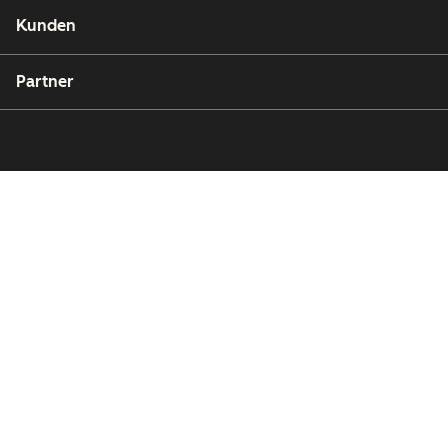
Kunden
Partner
Copyright © 2026 HubSpot, Inc.
Rechtsfragen
Datenschutzbestimmungen
Impressum
Sicherheit