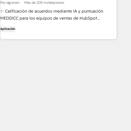
Por dgomez
Más de 200 instalaciones
✨ Calificación de acuerdos mediante IA y puntuación
MEDDICC para los equipos de ventas de HubSpot
Completa automáticamente formularios con información
Aplicación
sobre el trato. Puntuación potenciada por IA y
retroalimentación instantánea. Soporte para múltiples
frameworks: MEDDPICC, BANT, SPICED, CHAMP...
Integración sin esfuerzo con HubSpot para agilizar los flujos
de trabajo. Organigrama y gráficos de la competencia para
organizar la información de la operación.