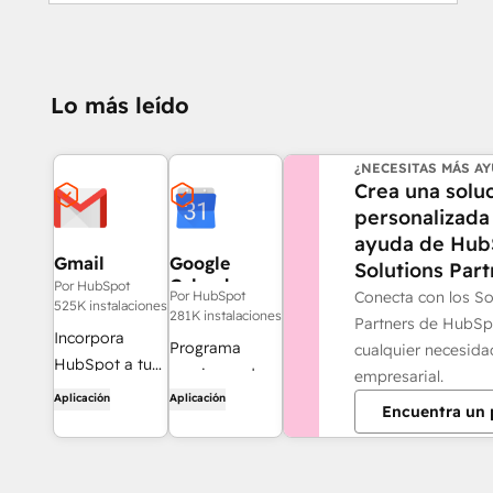
Lo más leído
¿NECESITAS MÁS A
Crea una solu
personalizada 
ayuda de Hub
Gmail
Google
Solutions Part
Calendar
Por HubSpot
Conecta con los So
Por HubSpot
525K instalaciones
281K instalaciones
Partners de HubSp
Incorpora
Programa
cualquier necesida
HubSpot a tu
reuniones de
empresarial.
bandeja de
Aplicación
Aplicación
forma rápida y
Encuentra un 
entrada con la
sencilla con
integración de
HubSpot y el
HubSpot para
calendario de