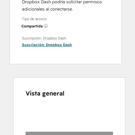
Dropbox Dash podría solicitar permisos
adicionales al conectarse.
Tipo de acceso
Compartida
Suscripción: Dropbox Dash
Suscripción:
Dropbox Dash
Vista general
Utiliza
las
teclas
de
flecha