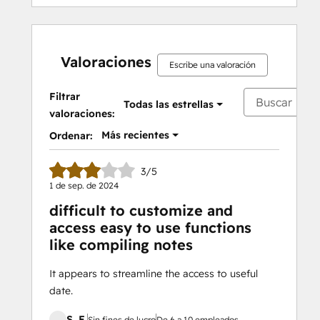
Valoraciones
Escribe una valoración
Filtrar
Todas las estrellas
valoraciones:
Más recientes
Ordenar:
3/5
1 de sep. de 2024
difficult to customize and
access easy to use functions
like compiling notes
It appears to streamline the access to useful
date.
S, E.
Sin fines de lucro
De 6 a 10 empleados