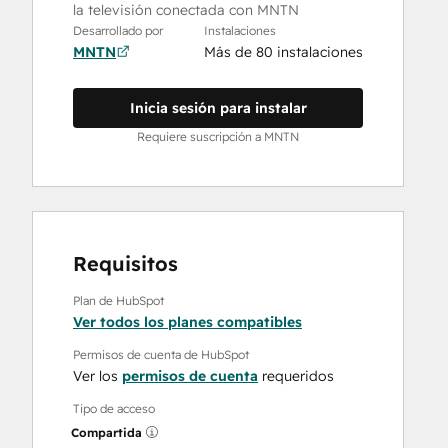
la televisión conectada con MNTN
Desarrollado por
Instalaciones
MNTN
Más de 80 instalaciones
Inicia sesión para instalar
Requiere suscripción a MNTN
Requisitos
Plan de HubSpot
Ver todos los planes compatibles
Permisos de cuenta de HubSpot
Ver los
permisos de cuenta
requeridos
Tipo de acceso
Compartida