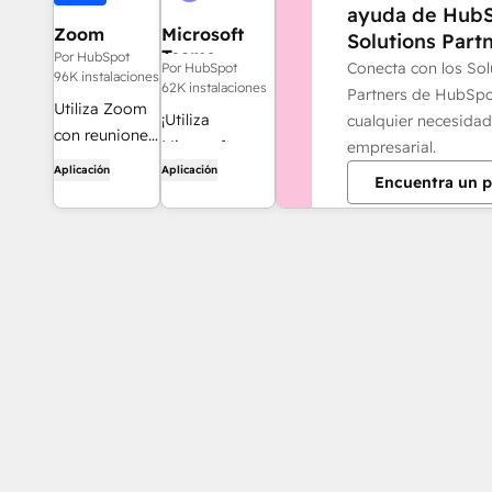
ayuda de Hub
Zoom
Microsoft
Solutions Partn
Teams
Por HubSpot
Conecta con los Sol
Por HubSpot
96K instalaciones
62K instalaciones
Partners de HubSpo
Utiliza Zoom
¡Utiliza
cualquier necesidad
con reuniones
Microsoft
empresarial.
de HubSpot,
Teams y
Aplicación
Aplicación
Encuentra un p
flujos de
HubSpot para
trabajo,
reuniones,
registros de
conversaciones
contactos y
y mucho más!
mucho más.