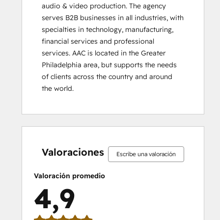
audio & video production. The agency 
serves B2B businesses in all industries, with 
specialties in technology, manufacturing, 
financial services and professional 
services. AAC is located in the Greater 
Philadelphia area, but supports the needs 
of clients across the country and around 
the world.
0%
0%
0%
6%
94%
0%
0%
0%
6%
94%
completo
completo
completo
completo
completo
completo
completo
completo
completo
completo
Valoraciones
Escribe una valoración
Valoración promedio
4,9