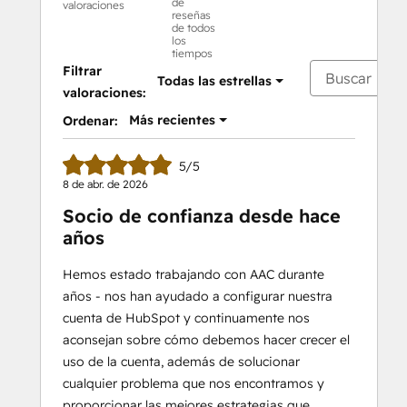
de
valoraciones
reseñas
de todos
los
tiempos
Filtrar
Todas las estrellas
valoraciones:
Más recientes
Ordenar:
5/5
8 de abr. de 2026
Socio de confianza desde hace
años
Hemos estado trabajando con AAC durante
años - nos han ayudado a configurar nuestra
cuenta de HubSpot y continuamente nos
aconsejan sobre cómo debemos hacer crecer el
uso de la cuenta, además de solucionar
cualquier problema que nos encontramos y
proporcionar las mejores estrategias que