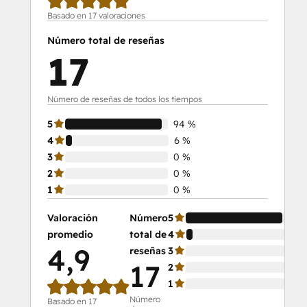
Basado en 17 valoraciones
Número total de reseñas
17
Número de reseñas de todos los tiempos
5
94 %
4
6 %
3
0 %
2
0 %
1
0 %
Valoración
Número
5
94
promedio
total de
4
6 
4,9
reseñas
3
0 
17
2
0 
1
0 
Número
Basado en 17