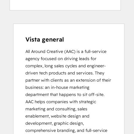
HubSpot Implementation for Partners
HubSpot Marketing Hub Software
Certification
HubSpot Sales Hub Software
Certification
HubSpot Solutions Partner
Vista general
Inbound
All Around Creative (AAC) is a full-service 
Platform Consulting
agency focused on driving leads for 
SEO
complex, long sales cycles and engineer-
SEO II
driven tech products and services. They 
partner with clients as an extension of their 
business: an in-house marketing 
department that happens to sit off-site. 
AAC helps companies with strategic 
marketing and consulting, sales 
enablement, website design and 
development, graphic design, 
comprehensive branding, and full-service 