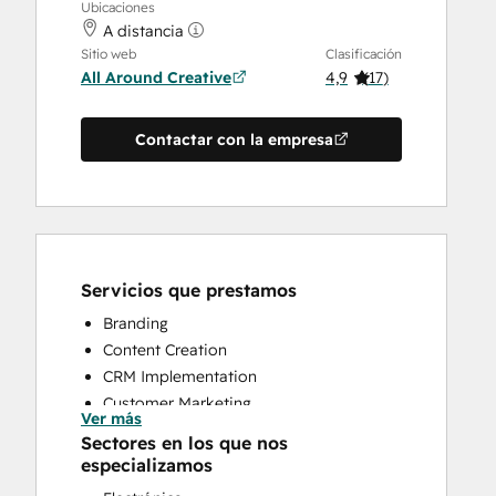
Ubicaciones
A distancia
Sitio web
Clasificación
All Around Creative
4,9
(
17
)
Contactar con la empresa
Servicios que prestamos
Branding
Content Creation
CRM Implementation
Customer Marketing
Ver más
Email Marketing
Sectores en los que nos
Full Inbound Marketing Services
especializamos
HubSpot Onboarding