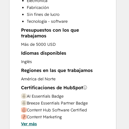
Electrónica
Paid Advertising
Fabricación
Sales and Marketing Alignment
Sin fines de lucro
Sales Enablement
Tecnología - software
Search Engine Optimization
Presupuestos con los que
Social Media
trabajamos
Video Production
Más de 5000 USD
Website Design
Website Development
Idiomas disponibles
Inglés
Regiones en las que trabajamos
América del Norte
Certificaciones de HubSpot
AI Essentials Badge
Breeze Essentials Partner Badge
Content Hub Software Certified
Content Marketing
Ver más
Digital Marketing